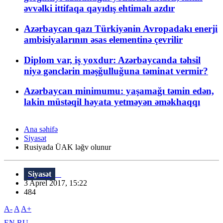
əvvəlki ittifaqa qayıdış ehtimalı azdır
Azərbaycan qazı Türkiyənin Avropadakı enerji
ambisiyalarının əsas elementinə çevrilir
Diplom var, iş yoxdur: Azərbaycanda təhsil
niyə gənclərin məşğulluğuna təminat vermir?
Azərbaycan minimumu: yaşamağı təmin edən,
lakin müstəqil həyata yetməyən əməkhaqqı
Ana səhifə
Siyasət
Rusiyada ÜAK ləğv olunur
Siyasət
3 Aprel 2017, 15:22
484
A-
A
A+
EN
RU