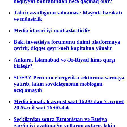
nəqliyyat böhranından necə qaçmaq olar?
Təbriz azadlığının salnaməsi: Məşrutə hərəkatı
və müasirlik
Media idarəçiliyi mərkəzləşdirilir
Bakı investisiya forumunu daimi platformaya
çevirir, diqqət qeyri-neft kapitalına yönəlir
Ankara, İslamabad və Ər-Riyad kimə qarşı
birləşir?
SOFAZ Perunun energetika sektoruna sərmayə
yatırıb, lakin sövdələşmənin məbləğini
açıqlamayıb
Media icmalı: 6 avqust saat 16:00-dan 7 avqust
2026-cı il saat 16:00-dək
Seçkilərdən sonra Ermənistan və Rusiya
gərginliyi azaltmağın yollarını axtarır, lakin