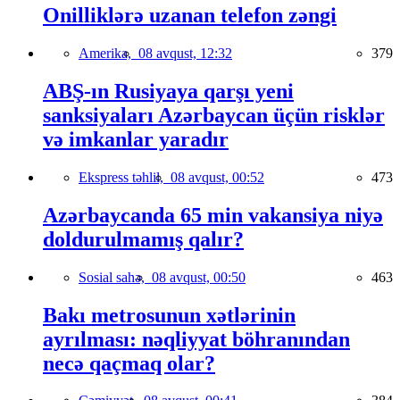
Onilliklərə uzanan telefon zəngi
Amerika,
08 avqust, 12:32
379
ABŞ-ın Rusiyaya qarşı yeni
sanksiyaları Azərbaycan üçün risklər
və imkanlar yaradır
Ekspress təhlil,
08 avqust, 00:52
473
Azərbaycanda 65 min vakansiya niyə
doldurulmamış qalır?
Sosial sahə,
08 avqust, 00:50
463
Bakı metrosunun xətlərinin
ayrılması: nəqliyyat böhranından
necə qaçmaq olar?