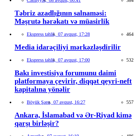
Cəmiyyət,
08 avqust, 00:41
384
Təbriz azadlığının salnaməsi:
Məşrutə hərəkatı və müasirlik
Ekspress təhlil,
07 avqust, 17:28
464
Media idarəçiliyi mərkəzləşdirilir
Ekspress təhlil,
07 avqust, 17:00
532
Bakı investisiya forumunu daimi
platformaya çevirir, diqqət qeyri-neft
kapitalına yönəlir
Böyük Şərq,
07 avqust, 16:27
557
Ankara, İslamabad və Ər-Riyad kimə
qarşı birləşir?