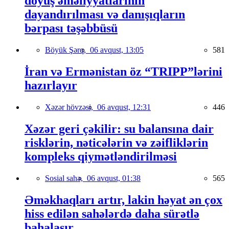
döyüş əməliyyatlarının
dayandırılması və danışıqların
bərpası təşəbbüsü
Böyük Şərq,
06 avqust, 13:05
581
İran və Ermənistan öz “TRIPP”lərini
hazırlayır
Xəzər hövzəsi,
06 avqust, 12:31
446
Xəzər geri çəkilir: su balansına dair
risklərin, nəticələrin və zəifliklərin
kompleks qiymətləndirilməsi
Sosial sahə,
06 avqust, 01:38
565
Əməkhaqları artır, lakin həyat ən çox
hiss edilən sahələrdə daha sürətlə
bahalaşır