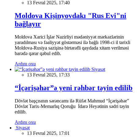
13 Fevral 2025, 17:40
Moldova Kişinyovdakı "Rus Evi"ni
bağlayır
Moldova Xarici İşlər Nazirliyi mədəniyyət mərkəzlərinin
yaradılması və fəaliyyət göstərməsi ilə bağlı 1998-ci il tarixli
Moldova-Rusiya sazişinə birtərəfli qaydada xitam verilməsi
barədə qərar qəbul edib.
Ardını oxu
Siyasət
13 Fevral 2025, 17:33
“İçərişəhər”ə yeni rəhbər təyin edilib
Dövlət başçısının sərəncamı ilə Rüfət Mahmud “İçərişəhər”
Dövlət Tarix-Memarlıq Qoruğu İdarə Heyətinin sədri təyin
edilib.
Ardını oxu
Siyasət
13 Fevral 2025, 17:01