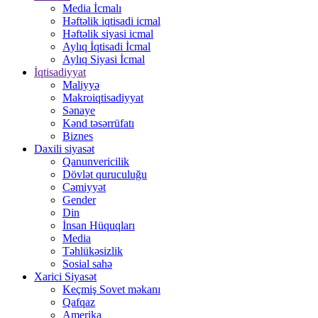
Media İcmalı
Həftəlik iqtisadi icmal
Həftəlik siyasi icmal
Aylıq İqtisadi İcmal
Aylıq Siyasi İcmal
İqtisadiyyat
Maliyyə
Makroiqtisadiyyat
Sənaye
Kənd təsərrüfatı
Biznes
Daxili siyasət
Qanunvericilik
Dövlət quruculuğu
Cəmiyyət
Gender
Din
İnsan Hüquqları
Media
Təhlükəsizlik
Sosial sahə
Xarici Siyasət
Keçmiş Sovet məkanı
Qafqaz
Amerika