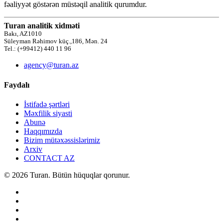
fəaliyyət göstərən müstəqil analitik qurumdur.
Turan analitik xidməti
Bakı, AZ1010
Süleyman Rəhimov küç.,186, Mən. 24
Tel.: (+99412) 440 11 96
agency@turan.az
Faydalı
İstifadə şərtləri
Məxfilik siyasti
Abunə
Haqqımızda
Bizim mütəxəssislərimiz
Arxiv
CONTACT AZ
© 2026 Turan. Bütün hüquqlar qorunur.