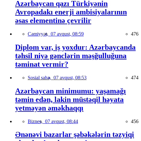
Azərbaycan qazı Türkiyənin
Avropadakı enerji ambisiyalarının
əsas elementinə çevrilir
Cəmiyyət,
07 avqust, 08:59
476
Diplom var, iş yoxdur: Azərbaycanda
təhsil niyə gənclərin məşğulluğuna
təminat vermir?
Sosial sahə,
07 avqust, 08:53
474
Azərbaycan minimumu: yaşamağı
təmin edən, lakin müstəqil həyata
yetməyən əməkhaqqı
Biznes,
07 avqust, 08:44
456
Ənənəvi bazarlar şəbəkələrin təzyiqi