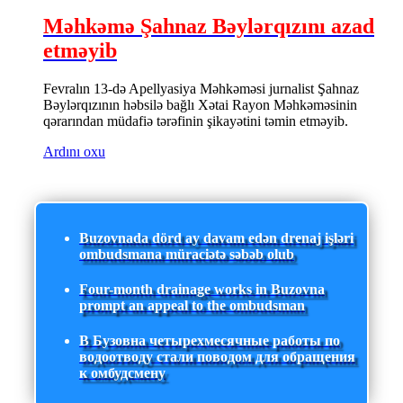
Məhkəmə Şahnaz Bəylərqızını azad
etməyib
Fevralın 13-də Apellyasiya Məhkəməsi jurnalist Şahnaz
Bəylərqızının həbsilə bağlı Xətai Rayon Məhkəməsinin
qərarından müdafiə tərəfinin şikayətini təmin etməyib.
Ardını oxu
Buzovnada dörd ay davam edən drenaj işləri
ombudsmana müraciətə səbəb olub
Four-month drainage works in Buzovna
prompt an appeal to the ombudsman
В Бузовна четырехмесячные работы по
водоотводу стали поводом для обращения
к омбудсмену