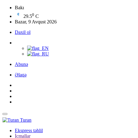
Bakı
0
29.5
C
Bazar, 9 Avqust 2026
Daxil ol
Abunə
Əlaqə
Turan
Ekspress təhlil
İcmallar