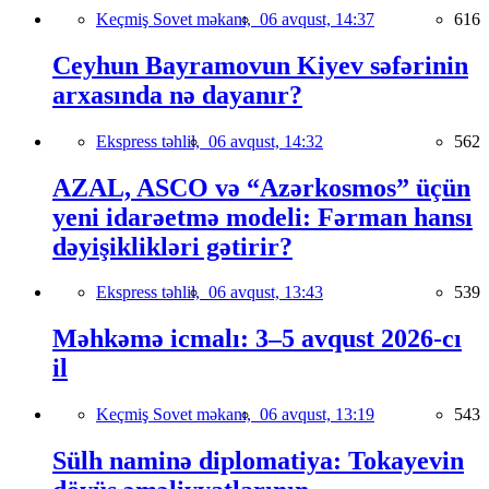
Keçmiş Sovet məkanı,
06 avqust, 14:37
616
Ceyhun Bayramovun Kiyev səfərinin
arxasında nə dayanır?
Ekspress təhlil,
06 avqust, 14:32
562
AZAL, ASCO və “Azərkosmos” üçün
yeni idarəetmə modeli: Fərman hansı
dəyişiklikləri gətirir?
Ekspress təhlil,
06 avqust, 13:43
539
Məhkəmə icmalı: 3–5 avqust 2026-cı
il
Keçmiş Sovet məkanı,
06 avqust, 13:19
543
Sülh naminə diplomatiya: Tokayevin