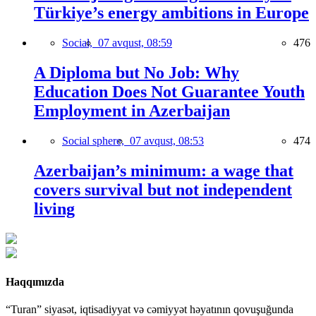
Türkiye’s energy ambitions in Europe
Social,
07 avqust, 08:59
476
A Diploma but No Job: Why
Education Does Not Guarantee Youth
Employment in Azerbaijan
Social sphere,
07 avqust, 08:53
474
Azerbaijan’s minimum: a wage that
covers survival but not independent
living
Haqqımızda
“Turan” siyasət, iqtisadiyyat və cəmiyyət həyatının qovuşuğunda