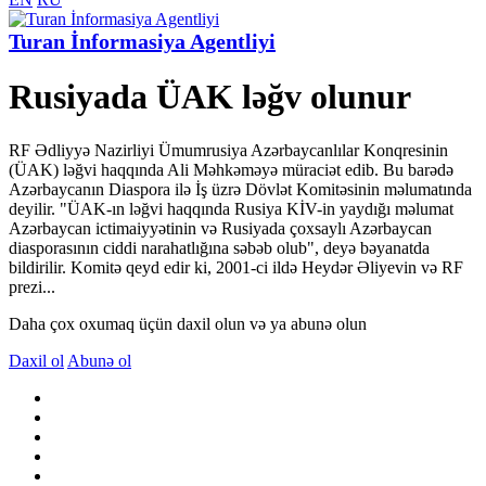
Turan İnformasiya Agentliyi
Rusiyada ÜAK ləğv olunur
RF Ədliyyə Nazirliyi Ümumrusiya Azərbaycanlılar Konqresinin
(ÜAK) ləğvi haqqında Ali Məhkəməyə müraciət edib. Bu barədə
Azərbaycanın Diaspora ilə İş üzrə Dövlət Komitəsinin məlumatında
deyilir. "ÜAK-ın ləğvi haqqında Rusiya KİV-in yaydığı məlumat
Azərbaycan ictimaiyyətinin və Rusiyada çoxsaylı Azərbaycan
diasporasının ciddi narahatlığına səbəb olub", deyə bəyanatda
bildirilir. Komitə qeyd edir ki, 2001-ci ildə Heydər Əliyevin və RF
prezi...
Daha çox oxumaq üçün daxil olun və ya abunə olun
Daxil ol
Abunə ol