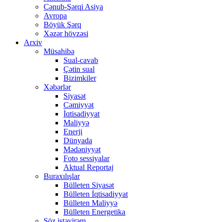
Cənub-Şərqi Asiya
Avropa
Böyük Şərq
Xəzər hövzəsi
Arxiv
Müsahibə
Sual-cavab
Çətin sual
Bizimkiler
Xəbərlər
Siyasət
Cəmiyyət
İqtisadiyyat
Maliyyə
Enerji
Dünyada
Mədəniyyət
Foto sessiyalar
Aktual Reportaj
Buraxılışlar
Bülleten Siyasət
Bülleten İqtisadiyyat
Bülleten Maliyyə
Bülleten Energetika
Söz istəyirəm