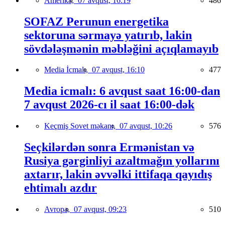
Amerika,
07 avqust, 16:19
486
SOFAZ Perunun energetika
sektoruna sərmayə yatırıb, lakin
sövdələşmənin məbləğini açıqlamayıb
Media İcmalı,
07 avqust, 16:10
477
Media icmalı: 6 avqust saat 16:00-dan
7 avqust 2026-cı il saat 16:00-dək
Keçmiş Sovet məkanı,
07 avqust, 10:26
576
Seçkilərdən sonra Ermənistan və
Rusiya gərginliyi azaltmağın yollarını
axtarır, lakin əvvəlki ittifaqa qayıdış
ehtimalı azdır
Avropa,
07 avqust, 09:23
510