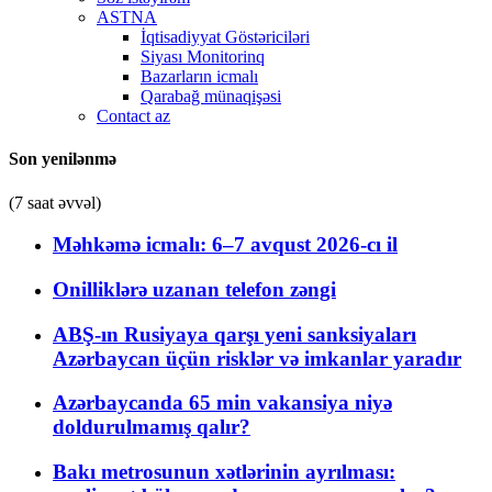
ASTNA
İqtisadiyyat Göstəriciləri
Siyası Monitorinq
Bazarların icmalı
Qarabağ münaqişəsi
Contact az
Son yenilənmə
(7 saat əvvəl)
Məhkəmə icmalı: 6–7 avqust 2026-cı il
Onilliklərə uzanan telefon zəngi
ABŞ-ın Rusiyaya qarşı yeni sanksiyaları
Azərbaycan üçün risklər və imkanlar yaradır
Azərbaycanda 65 min vakansiya niyə
doldurulmamış qalır?
Bakı metrosunun xətlərinin ayrılması: