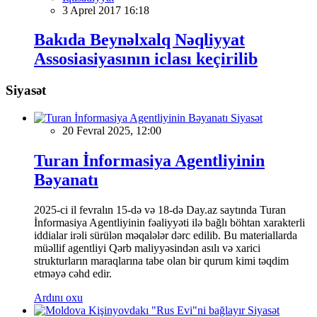
3 Aprel 2017 16:18
Bakıda Beynəlxalq Nəqliyyat
Assosiasiyasının iclası keçirilib
Siyasət
Siyasət
20 Fevral 2025, 12:00
Turan İnformasiya Agentliyinin
Bəyanatı
2025-ci il fevralın 15-də və 18-də Day.az saytında Turan
İnformasiya Agentliyinin fəaliyyəti ilə bağlı böhtan xarakterli
iddialar irəli sürülən məqalələr dərc edilib. Bu materiallarda
müəllif agentliyi Qərb maliyyəsindən asılı və xarici
strukturların maraqlarına tabe olan bir qurum kimi təqdim
etməyə cəhd edir.
Ardını oxu
Siyasət