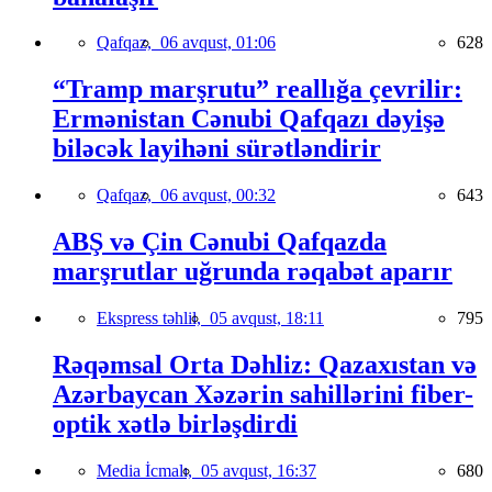
Qafqaz,
06 avqust, 01:06
628
“Tramp marşrutu” reallığa çevrilir:
Ermənistan Cənubi Qafqazı dəyişə
biləcək layihəni sürətləndirir
Qafqaz,
06 avqust, 00:32
643
ABŞ və Çin Cənubi Qafqazda
marşrutlar uğrunda rəqabət aparır
Ekspress təhlil,
05 avqust, 18:11
795
Rəqəmsal Orta Dəhliz: Qazaxıstan və
Azərbaycan Xəzərin sahillərini fiber-
optik xətlə birləşdirdi
Media İcmalı,
05 avqust, 16:37
680