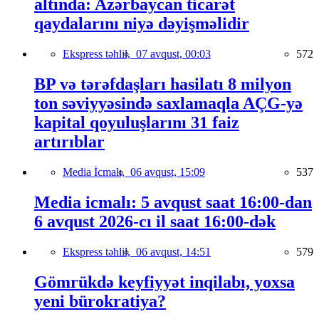
altında: Azərbaycan ticarət
qaydalarını niyə dəyişməlidir
Ekspress təhlil,
07 avqust, 00:03
572
BP və tərəfdaşları hasilatı 8 milyon
ton səviyyəsində saxlamaqla AÇG-yə
kapital qoyuluşlarını 31 faiz
artırıblar
Media İcmalı,
06 avqust, 15:09
537
Media icmalı: 5 avqust saat 16:00-dan
6 avqust 2026-cı il saat 16:00-dək
Ekspress təhlil,
06 avqust, 14:51
579
Gömrükdə keyfiyyət inqilabı, yoxsa
yeni bürokratiya?