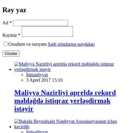
Rəy yaz
Ad *
Rəyiniz *
Oxudum və razıyam
Şərh göndərmə qaydaları
Göndər
İqtisadiyyat
3 Aprel 2017 15:10
Maliyyə Nazirliyi apreldə rekord
məbləğdə istiqraz yerləşdirmək
istəyir
İqtisadiyyat