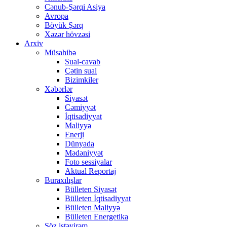
Cənub-Şərqi Asiya
Avropa
Böyük Şərq
Xəzər hövzəsi
Arxiv
Müsahibə
Sual-cavab
Çətin sual
Bizimkiler
Xəbərlər
Siyasət
Cəmiyyət
İqtisadiyyat
Maliyyə
Enerji
Dünyada
Mədəniyyət
Foto sessiyalar
Aktual Reportaj
Buraxılışlar
Bülleten Siyasət
Bülleten İqtisadiyyat
Bülleten Maliyyə
Bülleten Energetika
Söz istəyirəm