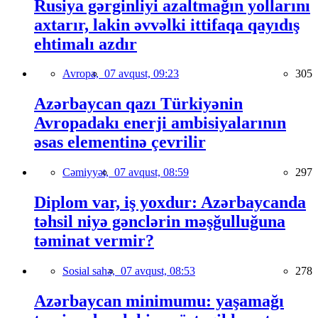
Rusiya gərginliyi azaltmağın yollarını
axtarır, lakin əvvəlki ittifaqa qayıdış
ehtimalı azdır
Avropa,
07 avqust, 09:23
305
Azərbaycan qazı Türkiyənin
Avropadakı enerji ambisiyalarının
əsas elementinə çevrilir
Cəmiyyət,
07 avqust, 08:59
297
Diplom var, iş yoxdur: Azərbaycanda
təhsil niyə gənclərin məşğulluğuna
təminat vermir?
Sosial sahə,
07 avqust, 08:53
278
Azərbaycan minimumu: yaşamağı