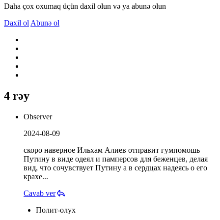
Daha çox oxumaq üçün daxil olun və ya abunə olun
Daxil ol
Abunə ol
4 rəy
Observer
2024-08-09
скоро наверное Ильхам Алиев отправит гумпомошь
Путину в виде одеял и памперсов для беженцев, делая
вид, что сочувcтвует Путину а в сердцах надеясь о его
крахе...
Cavab ver
Полит-олух