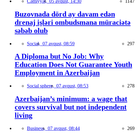
Cəmiyyət,
05 avqust, 14:30
1147
Buzovnada dörd ay davam edən
drenaj işləri ombudsmana müraciətə
səbəb olub
Social,
07 avqust, 08:59
297
A Diploma but No Job: Why
Education Does Not Guarantee Youth
Employment in Azerbaijan
Social sphere,
07 avqust, 08:53
278
Azerbaijan’s minimum: a wage that
covers survival but not independent
living
Business,
07 avqust, 08:44
269