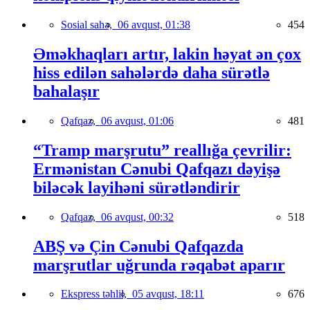
Sosial sahə,
06 avqust, 01:38
454
Əməkhaqları artır, lakin həyat ən çox
hiss edilən sahələrdə daha sürətlə
bahalaşır
Qafqaz,
06 avqust, 01:06
481
“Tramp marşrutu” reallığa çevrilir:
Ermənistan Cənubi Qafqazı dəyişə
biləcək layihəni sürətləndirir
Qafqaz,
06 avqust, 00:32
518
ABŞ və Çin Cənubi Qafqazda
marşrutlar uğrunda rəqabət aparır
Ekspress təhlil,
05 avqust, 18:11
676