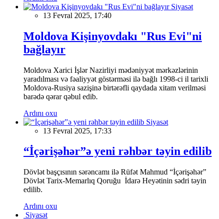
Siyasət
13 Fevral 2025, 17:40
Moldova Kişinyovdakı "Rus Evi"ni
bağlayır
Moldova Xarici İşlər Nazirliyi mədəniyyət mərkəzlərinin
yaradılması və fəaliyyət göstərməsi ilə bağlı 1998-ci il tarixli
Moldova-Rusiya sazişinə birtərəfli qaydada xitam verilməsi
barədə qərar qəbul edib.
Ardını oxu
Siyasət
13 Fevral 2025, 17:33
“İçərişəhər”ə yeni rəhbər təyin edilib
Dövlət başçısının sərəncamı ilə Rüfət Mahmud “İçərişəhər”
Dövlət Tarix-Memarlıq Qoruğu İdarə Heyətinin sədri təyin
edilib.
Ardını oxu
Siyasət