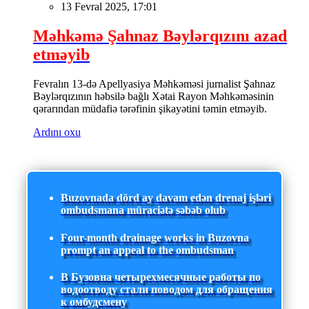
13 Fevral 2025, 17:01
Məhkəmə Şahnaz Bəylərqızını azad
etməyib
Fevralın 13-də Apellyasiya Məhkəməsi jurnalist Şahnaz
Bəylərqızının həbsilə bağlı Xətai Rayon Məhkəməsinin
qərarından müdafiə tərəfinin şikayətini təmin etməyib.
Ardını oxu
Buzovnada dörd ay davam edən drenaj işləri
ombudsmana müraciətə səbəb olub
Four-month drainage works in Buzovna
prompt an appeal to the ombudsman
В Бузовна четырехмесячные работы по
водоотводу стали поводом для обращения
к омбудсмену