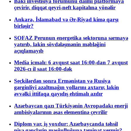
Bakı investisiya forumunu daimi platformaya
çevirir, diqqət qeyri-neft kapitalına yönəlir
Ankara, İslamabad və Ər-Riyad kimə qarşı
birləşir?
SOFAZ Perunun energetika sektoruna sərmayə
yatırıb, lakin sövdələşmənin məbləğini
açıqlamayıb
Media icmalı: 6 avqust saat 16:00-dan 7 avqust
2026-cı il saat 16:00-dək
Seçkilərdən sonra Ermənistan və Rusiya
gərginliyi azaltmağın yollarını axtarır, lakin
əvvəlki ittifaqa qayıdış ehtimalı azdır
Azərbaycan qazı Türkiyənin Avropadakı enerji
ambisiyalarının əsas elementinə çevrilir
Diplom var, iş yoxdur: Azərbaycanda təhsil
niyə gənclərin məşğulluğuna təminat vermir?