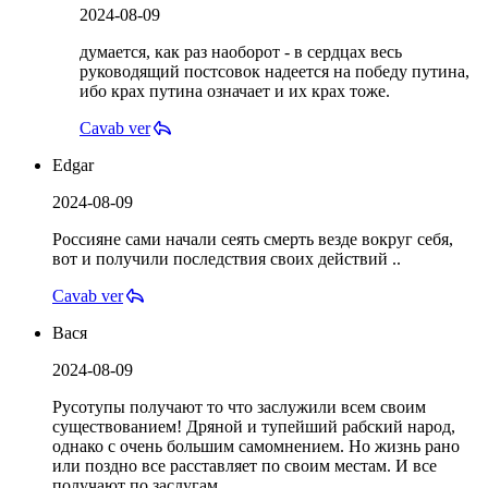
2024-08-09
думается, как раз наоборот - в сердцах весь
руководящий постсовок надеется на победу путина,
ибо крах путина означает и их крах тоже.
Cavab ver
Edgar
2024-08-09
Россияне сами начали сеять смерть везде вокруг себя,
вот и получили последствия своих действий ..
Cavab ver
Вася
2024-08-09
Русотупы получают то что заслужили всем своим
существованием! Дряной и тупейший рабский народ,
однако с очень большим самомнением. Но жизнь рано
или поздно все расставляет по своим местам. И все
получают по заслугам.