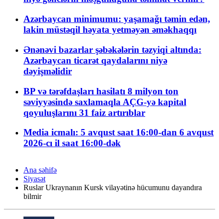
Azərbaycan minimumu: yaşamağı təmin edən,
lakin müstəqil həyata yetməyən əməkhaqqı
Ənənəvi bazarlar şəbəkələrin təzyiqi altında:
Azərbaycan ticarət qaydalarını niyə
dəyişməlidir
BP və tərəfdaşları hasilatı 8 milyon ton
səviyyəsində saxlamaqla AÇG-yə kapital
qoyuluşlarını 31 faiz artırıblar
Media icmalı: 5 avqust saat 16:00-dan 6 avqust
2026-cı il saat 16:00-dək
Ana səhifə
Siyasət
Ruslar Ukraynanın Kursk vilayətinə hücumunu dayandıra
bilmir