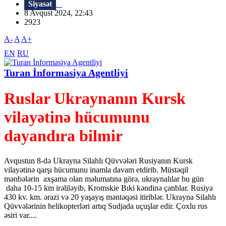
Siyasət
8 Avqust 2024, 22:43
2923
A-
A
A+
EN
RU
Turan İnformasiya Agentliyi
Ruslar Ukraynanın Kursk
vilayətinə hücumunu
dayandıra bilmir
Avqustun 8-də Ukrayna Silahlı Qüvvələri Rusiyanın Kursk
vilayətinə qarşı hücumunu inamla davam etdirib. Müstəqil
mənbələrin axşama olan məlumatına görə, ukraynalılar bu gün
daha 10-15 km irəliləyib, Kromskie Bıki kəndinə çatıblar. Rusiya
430 kv. km. ərazi və 20 yaşayış məntəqəsi itiriblər. Ukrayna Silahlı
Qüvvələrinin helikopterləri artıq Sudjada uçuşlar edir. Çoxlu rus
əsiri var....