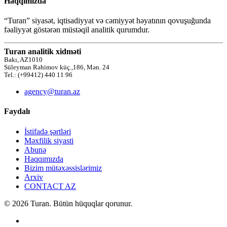
Haqqımızda
“Turan” siyasət, iqtisadiyyat və cəmiyyət həyatının qovuşuğunda
fəaliyyət göstərən müstəqil analitik qurumdur.
Turan analitik xidməti
Bakı, AZ1010
Süleyman Rəhimov küç.,186, Mən. 24
Tel.: (+99412) 440 11 96
agency@turan.az
Faydalı
İstifadə şərtləri
Məxfilik siyasti
Abunə
Haqqımızda
Bizim mütəxəssislərimiz
Arxiv
CONTACT AZ
© 2026 Turan. Bütün hüquqlar qorunur.