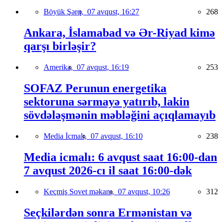
Böyük Şərq,
07 avqust, 16:27
268
Ankara, İslamabad və Ər-Riyad kimə
qarşı birləşir?
Amerika,
07 avqust, 16:19
253
SOFAZ Perunun energetika
sektoruna sərmayə yatırıb, lakin
sövdələşmənin məbləğini açıqlamayıb
Media İcmalı,
07 avqust, 16:10
238
Media icmalı: 6 avqust saat 16:00-dan
7 avqust 2026-cı il saat 16:00-dək
Keçmiş Sovet məkanı,
07 avqust, 10:26
312
Seçkilərdən sonra Ermənistan və