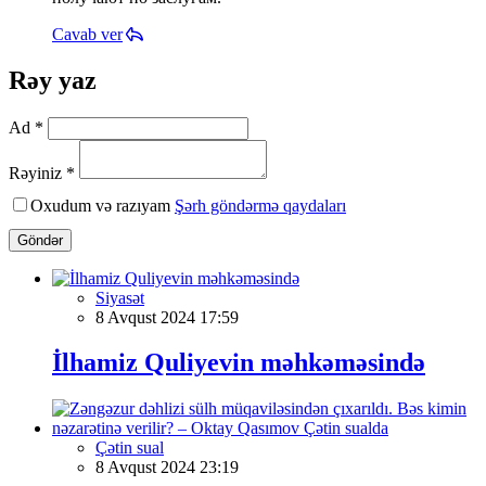
Cavab ver
Rəy yaz
Ad *
Rəyiniz *
Oxudum və razıyam
Şərh göndərmə qaydaları
Göndər
Siyasət
8 Avqust 2024 17:59
İlhamiz Quliyevin məhkəməsində
Çətin sual
8 Avqust 2024 23:19