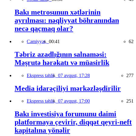
Bakı metrosunun xətlərinin
ayrılması: nəqliyyat böhranından
necə qaçmaq olar?
Cəmiyyət,
00:41
62
Təbriz azadlığının salnaməsi:
Məşrutə hərəkatı və müasirlik
Ekspress təhlil,
07 avqust, 17:28
277
Media idarəçiliyi mərkəzləşdirilir
Ekspress təhlil,
07 avqust, 17:00
251
Bakı investisiya forumunu daimi
platformaya çevirir, diqqət qeyri-neft
kapitalına yönəlir