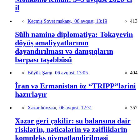
il
Keçmiş Sovet məkanı,
06 avqust, 13:19
413
Sülh naminə diplomatiya: Tokayevin
döyüş əməliyyatlarının
dayandırılması və danışıqların
bərpası təşəbbüsü
Böyük Şərq,
06 avqust, 13:05
404
İran və Ermənistan öz “TRIPP”lərini
hazırlayır
Xəzər hövzəsi,
06 avqust, 12:31
357
Xəzər geri çəkilir: su balansına dair
risklərin, nəticələrin və zəifliklərin
kompleks qiymətləndirilməsi