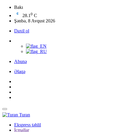
Bakı
0
28.1
C
Şənbə, 8 Avqust 2026
Daxil ol
Abunə
Əlaqə
Turan
Ekspress təhlil
İcmallar