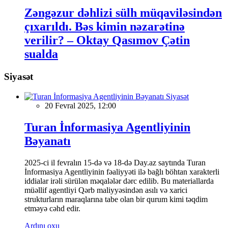
Zəngəzur dəhlizi sülh müqaviləsindən
çıxarıldı. Bəs kimin nəzarətinə
verilir? – Oktay Qasımov Çətin
sualda
Siyasət
Siyasət
20 Fevral 2025, 12:00
Turan İnformasiya Agentliyinin
Bəyanatı
2025-ci il fevralın 15-də və 18-də Day.az saytında Turan
İnformasiya Agentliyinin fəaliyyəti ilə bağlı böhtan xarakterli
iddialar irəli sürülən məqalələr dərc edilib. Bu materiallarda
müəllif agentliyi Qərb maliyyəsindən asılı və xarici
strukturların maraqlarına tabe olan bir qurum kimi təqdim
etməyə cəhd edir.
Ardını oxu