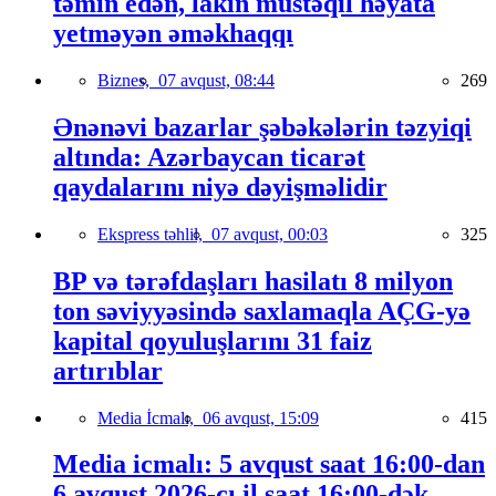
təmin edən, lakin müstəqil həyata
yetməyən əməkhaqqı
Biznes,
07 avqust, 08:44
269
Ənənəvi bazarlar şəbəkələrin təzyiqi
altında: Azərbaycan ticarət
qaydalarını niyə dəyişməlidir
Ekspress təhlil,
07 avqust, 00:03
325
BP və tərəfdaşları hasilatı 8 milyon
ton səviyyəsində saxlamaqla AÇG-yə
kapital qoyuluşlarını 31 faiz
artırıblar
Media İcmalı,
06 avqust, 15:09
415
Media icmalı: 5 avqust saat 16:00-dan
6 avqust 2026-cı il saat 16:00-dək