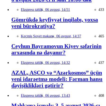
Ekspress təhlil,
06 avqust, 14:51
433
Gömrükdə keyfiyyət inqilabı, yoxsa
yeni bürokratiya?
Keçmiş Sovet məkanı,
06 avqust, 14:37
465
Ceyhun Bayramovun Kiyev səfərinin
arxasında nə dayanır?
Ekspress təhlil,
06 avqust, 14:32
437
AZAL, ASCO və “Azərkosmos” üçün
yeni idarəetmə modeli: Fərman hansı
dəyişiklikləri gətirir?
Ekspress təhlil,
06 avqust, 13:43
408
Məhkəmə icmalı: 3–5 avqust 2026-cı