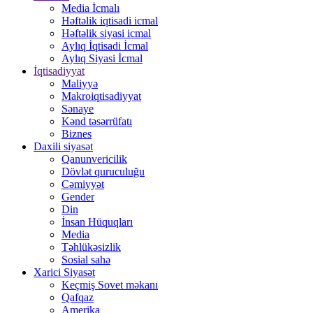
Media İcmalı
Həftəlik iqtisadi icmal
Həftəlik siyasi icmal
Aylıq İqtisadi İcmal
Aylıq Siyasi İcmal
İqtisadiyyat
Maliyyə
Makroiqtisadiyyat
Sənaye
Kənd təsərrüfatı
Biznes
Daxili siyasət
Qanunvericilik
Dövlət quruculuğu
Cəmiyyət
Gender
Din
İnsan Hüquqları
Media
Təhlükəsizlik
Sosial sahə
Xarici Siyasət
Keçmiş Sovet məkanı
Qafqaz
Amerika