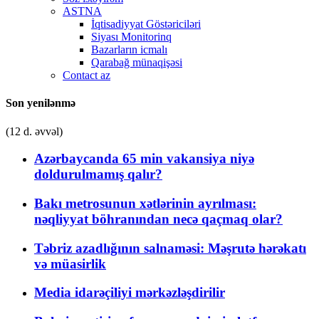
ASTNA
İqtisadiyyat Göstəriciləri
Siyası Monitorinq
Bazarların icmalı
Qarabağ münaqişəsi
Contact az
Son yenilənmə
(12 d. əvvəl)
Azərbaycanda 65 min vakansiya niyə
doldurulmamış qalır?
Bakı metrosunun xətlərinin ayrılması:
nəqliyyat böhranından necə qaçmaq olar?
Təbriz azadlığının salnaməsi: Məşrutə hərəkatı
və müasirlik
Media idarəçiliyi mərkəzləşdirilir