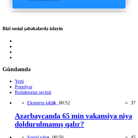
Bizi sosial şəbəkələrdə izləyin
Gündəmdə
Yeni
Populyar
Redaktorun seçimi
Ekspress təhlil,
00:52
37
Azərbaycanda 65 min vakansiya niyə
doldurulmamış qalır?
Sosial sahə,
00:50
45