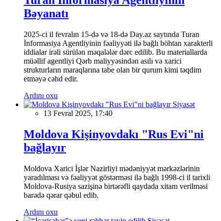
Bəyanatı
2025-ci il fevralın 15-də və 18-də Day.az saytında Turan
İnformasiya Agentliyinin fəaliyyəti ilə bağlı böhtan xarakterli
iddialar irəli sürülən məqalələr dərc edilib. Bu materiallarda
müəllif agentliyi Qərb maliyyəsindən asılı və xarici
strukturların maraqlarına tabe olan bir qurum kimi təqdim
etməyə cəhd edir.
Ardını oxu
Siyasət
13 Fevral 2025, 17:40
Moldova Kişinyovdakı "Rus Evi"ni
bağlayır
Moldova Xarici İşlər Nazirliyi mədəniyyət mərkəzlərinin
yaradılması və fəaliyyət göstərməsi ilə bağlı 1998-ci il tarixli
Moldova-Rusiya sazişinə birtərəfli qaydada xitam verilməsi
barədə qərar qəbul edib.
Ardını oxu
Siyasət