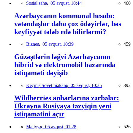
Sosial sahə,
05 avqust, 10:44
460
Azərbaycanın kommunal hesabı:
vətəndaşlar daha çox ödəyirlər, bəs
keyfiyyət tələb edə bilirlərmi?
Biznes,
05 avqust, 10:39
459
Güzəştlərin ləğvi Azərbaycanın
hibrid və elektromobil bazarında
istiqaməti dəyişib
Keçmiş Sovet məkanı,
05 avqust, 10:35
392
Wildberries anbarlarına zərbələr:
Ukrayna Rusiyaya təzyiqin yeni
istiqamətini açır
Maliyyə,
05 avqust, 01:28
526