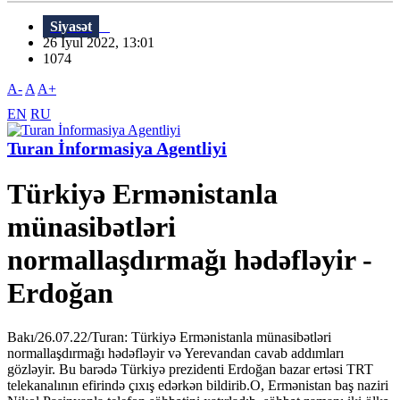
Siyasət
26 İyul 2022, 13:01
1074
A-
A
A+
EN
RU
Turan İnformasiya Agentliyi
Türkiyə Ermənistanla
münasibətləri
normallaşdırmağı hədəfləyir -
Erdoğan
Bakı/26.07.22/Turan: Türkiyə Ermənistanla münasibətləri
normallaşdırmağı hədəfləyir və Yerevandan cavab addımları
gözləyir. Bu barədə Türkiyə prezidenti Erdoğan bazar ertəsi TRT
telekanalının efirində çıxış edərkən bildirib.O, Ermənistan baş naziri