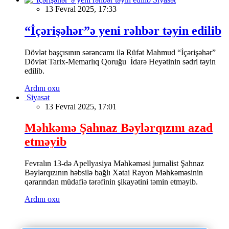
13 Fevral 2025, 17:33
“İçərişəhər”ə yeni rəhbər təyin edilib
Dövlət başçısının sərəncamı ilə Rüfət Mahmud “İçərişəhər”
Dövlət Tarix-Memarlıq Qoruğu İdarə Heyətinin sədri təyin
edilib.
Ardını oxu
Siyasət
13 Fevral 2025, 17:01
Məhkəmə Şahnaz Bəylərqızını azad
etməyib
Fevralın 13-də Apellyasiya Məhkəməsi jurnalist Şahnaz
Bəylərqızının həbsilə bağlı Xətai Rayon Məhkəməsinin
qərarından müdafiə tərəfinin şikayətini təmin etməyib.
Ardını oxu