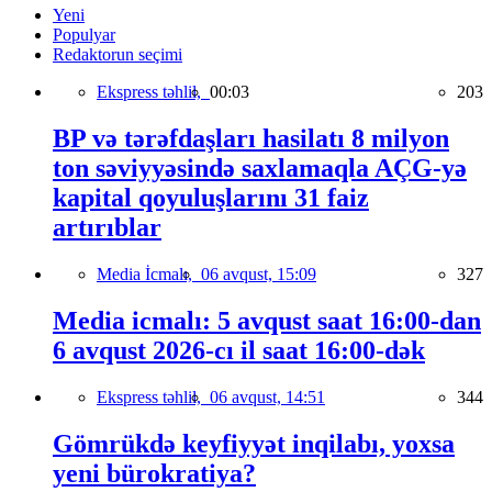
Yeni
Populyar
Redaktorun seçimi
Ekspress təhlil,
00:03
203
BP və tərəfdaşları hasilatı 8 milyon
ton səviyyəsində saxlamaqla AÇG-yə
kapital qoyuluşlarını 31 faiz
artırıblar
Media İcmalı,
06 avqust, 15:09
327
Media icmalı: 5 avqust saat 16:00-dan
6 avqust 2026-cı il saat 16:00-dək
Ekspress təhlil,
06 avqust, 14:51
344
Gömrükdə keyfiyyət inqilabı, yoxsa
yeni bürokratiya?