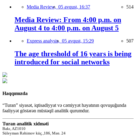
Media Review,
05 avqust, 16:37
514
Media Review: From 4:00 p.m. on
August 4 to 4:00 p.m. on August 5
Express analysis,
05 avqust, 15:29
507
The age threshold of 16 years is being
introduced for social networks
Haqqımızda
“Turan” siyasət, iqtisadiyyat və cəmiyyət həyatının qovuşuğunda
fəaliyyət göstərən müstəqil analitik qurumdur.
Turan analitik xidməti
Bakı, AZ1010
Süleyman Rəhimov küç.,186, Mən. 24