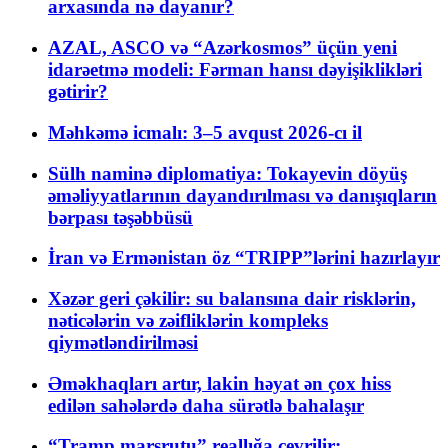
arxasında nə dayanır?
AZAL, ASCO və “Azərkosmos” üçün yeni
idarəetmə modeli: Fərman hansı dəyişiklikləri
gətirir?
Məhkəmə icmalı: 3–5 avqust 2026-cı il
Sülh naminə diplomatiya: Tokayevin döyüş
əməliyyatlarının dayandırılması və danışıqların
bərpası təşəbbüsü
İran və Ermənistan öz “TRIPP”lərini hazırlayır
Xəzər geri çəkilir: su balansına dair risklərin,
nəticələrin və zəifliklərin kompleks
qiymətləndirilməsi
Əməkhaqları artır, lakin həyat ən çox hiss
edilən sahələrdə daha sürətlə bahalaşır
“Tramp marşrutu” reallığa çevrilir: