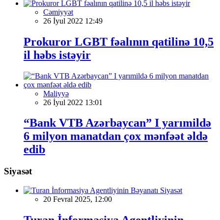
Cəmiyyət
26 İyul 2022 12:49
Prokuror LGBT fəalının qatilinə 10,5
il həbs istəyir
Maliyyə
26 İyul 2022 13:01
“Bank VTB Azərbaycan” I yarımildə
6 milyon manatdan çox mənfəət əldə
edib
Siyasət
Siyasət
20 Fevral 2025, 12:00
Turan İnformasiya Agentliyinin