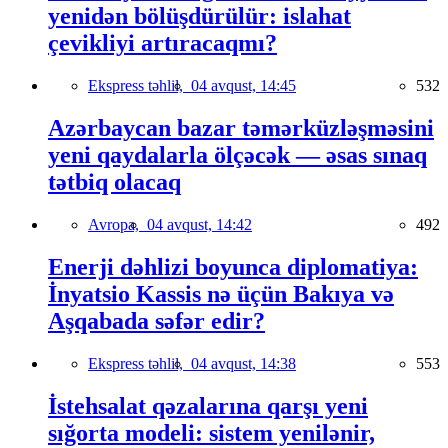
yenidən bölüşdürülür: islahat
çevikliyi artıracaqmı?
Ekspress təhlil,
04 avqust, 14:45
532
Azərbaycan bazar təmərküzləşməsini
yeni qaydalarla ölçəcək — əsas sınaq
tətbiq olacaq
Avropa,
04 avqust, 14:42
492
Enerji dəhlizi boyunca diplomatiya:
İnyatsio Kassis nə üçün Bakıya və
Aşqabada səfər edir?
Ekspress təhlil,
04 avqust, 14:38
553
İstehsalat qəzalarına qarşı yeni
sığorta modeli: sistem yenilənir,