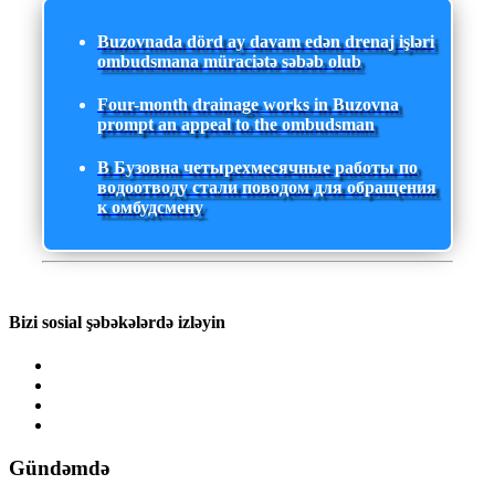
Buzovnada dörd ay davam edən drenaj işləri
ombudsmana müraciətə səbəb olub
Four-month drainage works in Buzovna
prompt an appeal to the ombudsman
В Бузовна четырехмесячные работы по
водоотводу стали поводом для обращения
к омбудсмену
Bizi sosial şəbəkələrdə izləyin
Gündəmdə