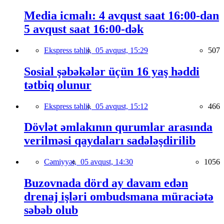
Media icmalı: 4 avqust saat 16:00-dan
5 avqust saat 16:00-dək
Ekspress təhlil,
05 avqust, 15:29
507
Sosial şəbəkələr üçün 16 yaş həddi
tətbiq olunur
Ekspress təhlil,
05 avqust, 15:12
466
Dövlət əmlakının qurumlar arasında
verilməsi qaydaları sadələşdirilib
Cəmiyyət,
05 avqust, 14:30
1056
Buzovnada dörd ay davam edən
drenaj işləri ombudsmana müraciətə
səbəb olub