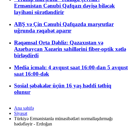
Ermənistan Cənubi Qafqazı dəyişə biləcək
layihəni sürətləndirir
ABŞ və Çin Cənubi Qafqazda marşrutlar
uğrunda rəqabət aparır
Rəqəmsal Orta Dəhliz: Qazaxıstan və
Azərbaycan Xəzərin sahillərini fiber-optik xətlə
birləşdirdi
Media icmalı: 4 avqust saat 16:00-dan 5 avqust
saat 16:00-dək
Sosial şəbəkələr üçün 16 yaş həddi tətbiq
olunur
Ana səhifə
Siyasət
Türkiyə Ermənistanla münasibətləri normallaşdırmağı
hədəfləyir - Erdoğan