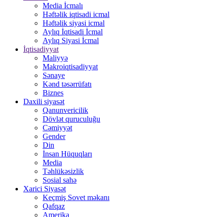
Media İcmalı
Həftəlik iqtisadi icmal
Həftəlik siyasi icmal
Aylıq İqtisadi İcmal
Aylıq Siyasi İcmal
İqtisadiyyat
Maliyyə
Makroiqtisadiyyat
Sənaye
Kənd təsərrüfatı
Biznes
Daxili siyasət
Qanunvericilik
Dövlət quruculuğu
Cəmiyyət
Gender
Din
İnsan Hüquqları
Media
Təhlükəsizlik
Sosial sahə
Xarici Siyasət
Keçmiş Sovet məkanı
Qafqaz
Amerika