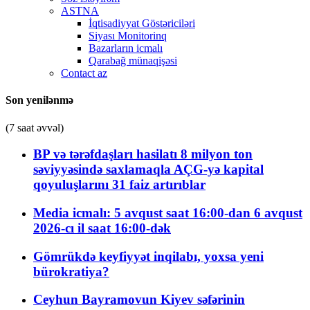
ASTNA
İqtisadiyyat Göstəriciləri
Siyası Monitorinq
Bazarların icmalı
Qarabağ münaqişəsi
Contact az
Son yenilənmə
(7 saat əvvəl)
BP və tərəfdaşları hasilatı 8 milyon ton
səviyyəsində saxlamaqla AÇG-yə kapital
qoyuluşlarını 31 faiz artırıblar
Media icmalı: 5 avqust saat 16:00-dan 6 avqust
2026-cı il saat 16:00-dək
Gömrükdə keyfiyyət inqilabı, yoxsa yeni
bürokratiya?
Ceyhun Bayramovun Kiyev səfərinin