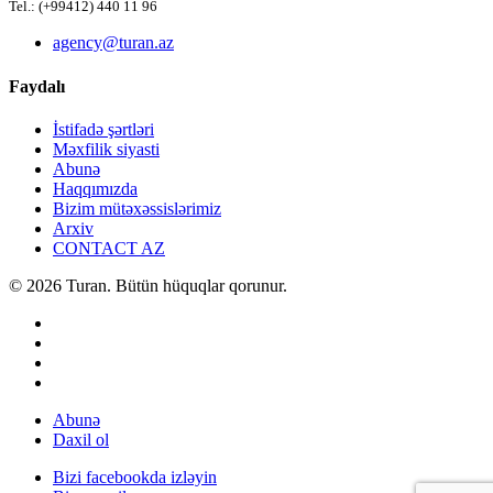
Tel.: (+99412) 440 11 96
agency@turan.az
Faydalı
İstifadə şərtləri
Məxfilik siyasti
Abunə
Haqqımızda
Bizim mütəxəssislərimiz
Arxiv
CONTACT AZ
© 2026 Turan. Bütün hüquqlar qorunur.
Abunə
Daxil ol
Bizi facebookda izləyin