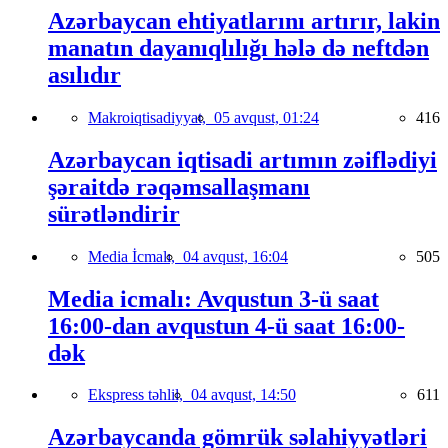
Azərbaycan ehtiyatlarını artırır, lakin
manatın dayanıqlılığı hələ də neftdən
asılıdır
Makroiqtisadiyyat,
05 avqust, 01:24
416
Azərbaycan iqtisadi artımın zəiflədiyi
şəraitdə rəqəmsallaşmanı
sürətləndirir
Media İcmalı,
04 avqust, 16:04
505
Media icmalı: Avqustun 3-ü saat
16:00-dan avqustun 4-ü saat 16:00-
dək
Ekspress təhlil,
04 avqust, 14:50
611
Azərbaycanda gömrük səlahiyyətləri