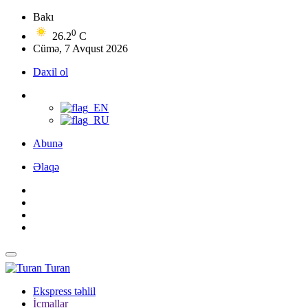
Bakı
0
26.2
C
Cümə, 7 Avqust 2026
Daxil ol
Abunə
Əlaqə
Turan
Ekspress təhlil
İcmallar