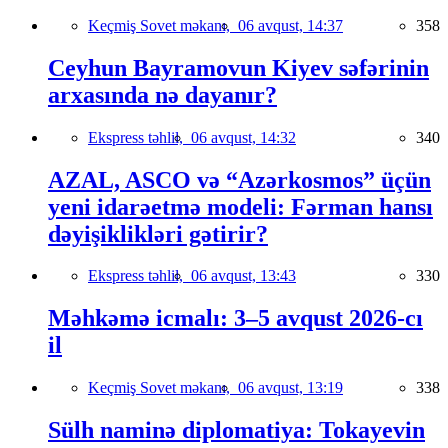
Keçmiş Sovet məkanı,
06 avqust, 14:37
358
Ceyhun Bayramovun Kiyev səfərinin
arxasında nə dayanır?
Ekspress təhlil,
06 avqust, 14:32
340
AZAL, ASCO və “Azərkosmos” üçün
yeni idarəetmə modeli: Fərman hansı
dəyişiklikləri gətirir?
Ekspress təhlil,
06 avqust, 13:43
330
Məhkəmə icmalı: 3–5 avqust 2026-cı
il
Keçmiş Sovet məkanı,
06 avqust, 13:19
338
Sülh naminə diplomatiya: Tokayevin