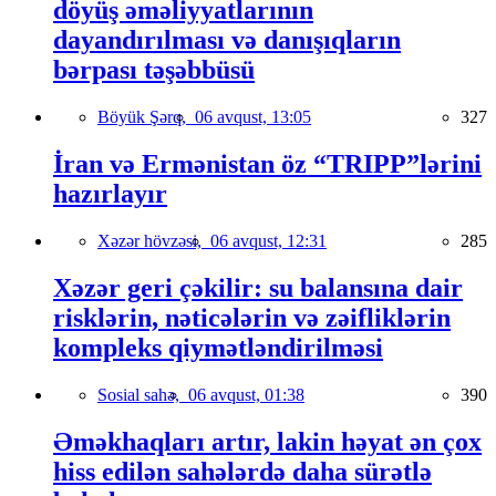
döyüş əməliyyatlarının
dayandırılması və danışıqların
bərpası təşəbbüsü
Böyük Şərq,
06 avqust, 13:05
327
İran və Ermənistan öz “TRIPP”lərini
hazırlayır
Xəzər hövzəsi,
06 avqust, 12:31
285
Xəzər geri çəkilir: su balansına dair
risklərin, nəticələrin və zəifliklərin
kompleks qiymətləndirilməsi
Sosial sahə,
06 avqust, 01:38
390
Əməkhaqları artır, lakin həyat ən çox
hiss edilən sahələrdə daha sürətlə