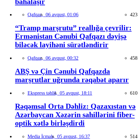
bahalaşır
Qafqaz,
06 avqust, 01:06
423
“Tramp marşrutu” reallığa çevrilir:
Ermənistan Cənubi Qafqazı dəyişə
biləcək layihəni sürətləndirir
Qafqaz,
06 avqust, 00:32
458
ABŞ və Çin Cənubi Qafqazda
marşrutlar uğrunda rəqabət aparır
Ekspress təhlil,
05 avqust, 18:11
610
Rəqəmsal Orta Dəhliz: Qazaxıstan və
Azərbaycan Xəzərin sahillərini fiber-
optik xətlə birləşdirdi
Media İcmalı,
05 avqust, 16:37
514