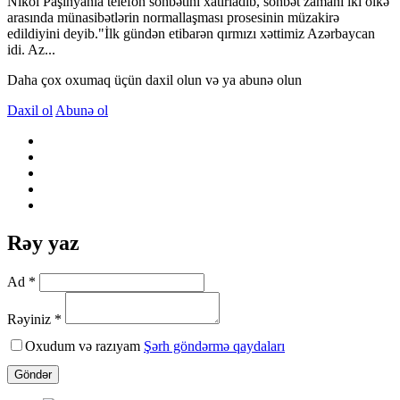
Nikol Paşinyanla telefon söhbətini xatırladıb, söhbət zamanı iki ölkə
arasında münasibətlərin normallaşması prosesinin müzakirə
edildiyini deyib."İlk gündən etibarən qırmızı xəttimiz Azərbaycan
idi. Az...
Daha çox oxumaq üçün daxil olun və ya abunə olun
Daxil ol
Abunə ol
Rəy yaz
Ad *
Rəyiniz *
Oxudum və razıyam
Şərh göndərmə qaydaları
Göndər