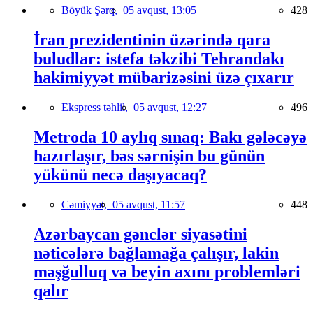
Böyük Şərq,
05 avqust, 13:05
428
İran prezidentinin üzərində qara
buludlar: istefa təkzibi Tehrandakı
hakimiyyət mübarizəsini üzə çıxarır
Ekspress təhlil,
05 avqust, 12:27
496
Metroda 10 aylıq sınaq: Bakı gələcəyə
hazırlaşır, bəs sərnişin bu günün
yükünü necə daşıyacaq?
Cəmiyyət,
05 avqust, 11:57
448
Azərbaycan gənclər siyasətini
nəticələrə bağlamağa çalışır, lakin
məşğulluq və beyin axını problemləri
qalır