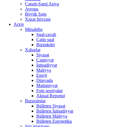
Cənub-Şərqi Asiya
Avropa
Böyük Şərq
Xəzər hövzəsi
Arxiv
Müsahibə
Sual-cavab
Çətin sual
Bizimkiler
Xəbərlər
Siyasət
Cəmiyyət
İqtisadiyyat
Maliyyə
Enerji
Dünyada
Mədəniyyət
Foto sessiyalar
Aktual Reportaj
Buraxılışlar
Bülleten Siyasət
Bülleten İqtisadiyyat
Bülleten Maliyyə
Bülleten Energetika
Söz istəyirəm