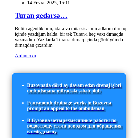
14 Fevral 2025, 15:11
Turan gedərsə…
Bütün agentliklərin, idarə və müəssisələrin adlarını dırnaq
içində yazdığım halda, bir tək Turan-ı heç vaxt dırnaqda
yazmadım. Yazılarda Turan-ı dırnaq içində gördüyümdə
dırnaqdan çıxardım.
Ardını oxu
Buzovnada dörd ay davam edən drenaj işləri
ombudsmana müraciətə səbəb olub
Four-month drainage works in Buzovna
prompt an appeal to the ombudsman
В Бузовна четырехмесячные работы по
водоотводу стали поводом для обращения
к омбудсмену