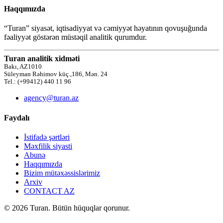
Haqqımızda
“Turan” siyasət, iqtisadiyyat və cəmiyyət həyatının qovuşuğunda
fəaliyyət göstərən müstəqil analitik qurumdur.
Turan analitik xidməti
Bakı, AZ1010
Süleyman Rəhimov küç.,186, Mən. 24
Tel.: (+99412) 440 11 96
agency@turan.az
Faydalı
İstifadə şərtləri
Məxfilik siyasti
Abunə
Haqqımızda
Bizim mütəxəssislərimiz
Arxiv
CONTACT AZ
© 2026 Turan. Bütün hüquqlar qorunur.