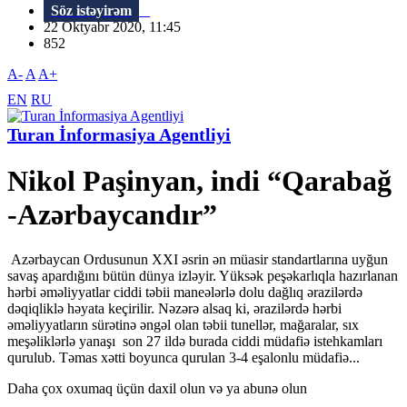
Söz istəyirəm
22 Oktyabr 2020, 11:45
852
A-
A
A+
EN
RU
Turan İnformasiya Agentliyi
Nikol Paşinyan, indi “Qarabağ
-Azərbaycandır”
Azərbaycan Ordusunun XXI əsrin ən müasir standartlarına uyğun
savaş apardığını bütün dünya izləyir. Yüksək peşəkarlıqla hazırlanan
hərbi əməliyyatlar ciddi təbii maneələrlə dolu dağlıq ərazilərdə
dəqiqliklə həyata keçirilir. Nəzərə alsaq ki, ərazilərdə hərbi
əməliyyatların sürətinə əngəl olan təbii tunellər, mağaralar, sıx
meşəliklərlə yanaşı son 27 ildə burada ciddi müdafiə istehkamları
qurulub. Təmas xətti boyunca qurulan 3-4 eşalonlu müdafiə...
Daha çox oxumaq üçün daxil olun və ya abunə olun