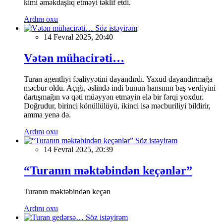
kimi əməkdaşlıq etməyi təklif etdi.
Ardını oxu
Söz istəyirəm
14 Fevral 2025, 20:40
Vətən mühacirəti…
Turan agentliyi fəaliyyətini dayandırdı. Yaxud dayandırmağa
məcbur oldu. Açığı, əslində indi bunun hansının baş verdiyini
dartışmağın və qəti müəyyən etməyin elə bir fərqi yoxdur.
Doğrudur, birinci könüllülüyü, ikinci isə məcburiliyi bildirir,
amma yenə də.
Ardını oxu
Söz istəyirəm
14 Fevral 2025, 20:39
“Turanın məktəbindən keçənlər”
Turanın məktəbindən keçən
Ardını oxu
Söz istəyirəm