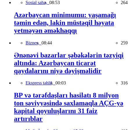
Sosial sahə,
08:53
264
Azərbaycan minimumu: yaşamağı
təmin edən, lakin müstəqil həyata
yetməyən əməkhaqqı
Biznes,
08:44
259
Ənənəvi bazarlar şəbəkələrin təzyiqi
altında: Azərbaycan ticarət
qaydalarını niyə dəyişməlidir
Ekspress təhlil,
00:03
316
BP və tərəfdaşları hasilatı 8 milyon
ton səviyyəsində saxlamaqla AÇG-yə
kapital qoyuluşlarını 31 faiz
artırıblar