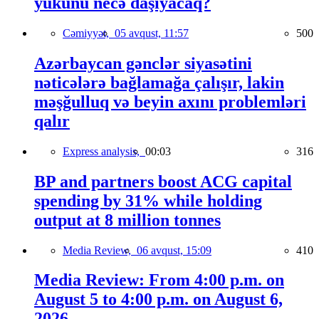
yükünü necə daşıyacaq?
Cəmiyyət,
05 avqust, 11:57
500
Azərbaycan gənclər siyasətini
nəticələrə bağlamağa çalışır, lakin
məşğulluq və beyin axını problemləri
qalır
Express analysis,
00:03
316
BP and partners boost ACG capital
spending by 31% while holding
output at 8 million tonnes
Media Review,
06 avqust, 15:09
410
Media Review: From 4:00 p.m. on
August 5 to 4:00 p.m. on August 6,
2026