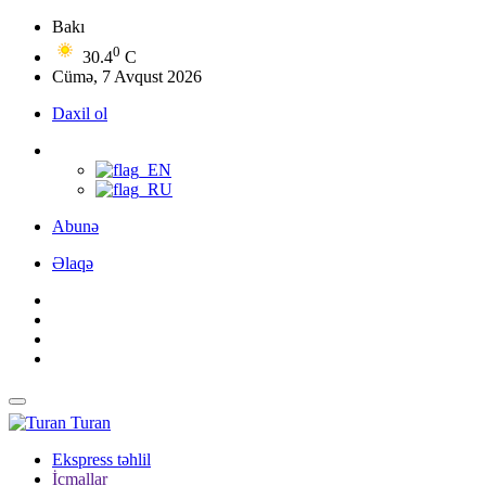
Bakı
0
30.4
C
Cümə, 7 Avqust 2026
Daxil ol
Abunə
Əlaqə
Turan
Ekspress təhlil
İcmallar