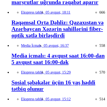
marşrutlar uğrunda rəqabət aparır
Ekspress təhlil,
05 avqust, 18:11
666
Rəqəmsal Orta Dəhliz: Qazaxıstan və
Azərbaycan Xəzərin sahillərini fiber-
optik xətlə birləşdirdi
Media İcmalı,
05 avqust, 16:37
558
Media icmalı: 4 avqust saat 16:00-dan
5 avqust saat 16:00-dək
Ekspress təhlil,
05 avqust, 15:29
570
Sosial şəbəkələr üçün 16 yaş həddi
tətbiq olunur
Ekspress təhlil,
05 avqust, 15:12
514