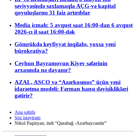
səviyyəsində saxlamaqla AÇG-yə kapital
qoyuluşlarını 31 faiz artırıblar
Media icmalı: 5 avqust saat 16:00-dan 6 avqust
2026-cı il saat 16:00-dək
Gömrükdə keyfiyyət inqilabı, yoxsa yeni
bürokratiya?
Ceyhun Bayramovun Kiyev səfərinin
arxasında nə dayanır?
AZAL, ASCO və “Azərkosmos” üçün yeni
idarəetmə modeli: Fərman hansı dəyişiklikləri
gətirir?
Ana səhifə
Söz istəyirəm
Nikol Paşinyan, indi “Qarabağ -Azərbaycandır”