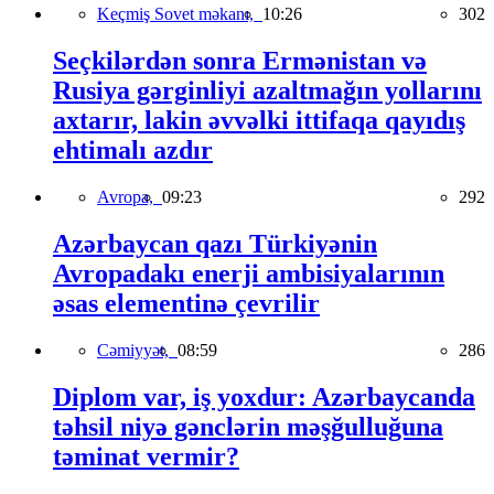
Keçmiş Sovet məkanı,
10:26
302
Seçkilərdən sonra Ermənistan və
Rusiya gərginliyi azaltmağın yollarını
axtarır, lakin əvvəlki ittifaqa qayıdış
ehtimalı azdır
Avropa,
09:23
292
Azərbaycan qazı Türkiyənin
Avropadakı enerji ambisiyalarının
əsas elementinə çevrilir
Cəmiyyət,
08:59
286
Diplom var, iş yoxdur: Azərbaycanda
təhsil niyə gənclərin məşğulluğuna
təminat vermir?