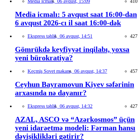
Media İcmalı,
06 avqust, 15:09
410
Media icmalı: 5 avqust saat 16:00-dan
6 avqust 2026-cı il saat 16:00-dək
Ekspress təhlil,
06 avqust, 14:51
427
Gömrükdə keyfiyyət inqilabı, yoxsa
yeni bürokratiya?
Keçmiş Sovet məkanı,
06 avqust, 14:37
457
Ceyhun Bayramovun Kiyev səfərinin
arxasında nə dayanır?
Ekspress təhlil,
06 avqust, 14:32
427
AZAL, ASCO və “Azərkosmos” üçün
yeni idarəetmə modeli: Fərman hansı
dəyişiklikləri gətirir?