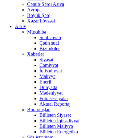
Cənub-Şərqi Asiya
Avropa
Böyük Şərq
Xəzər hövzəsi
Arxiv
Müsahibə
Sual-cavab
Çətin sual
Bizimkiler
Xəbərlər
Siyasət
Cəmiyyət
İqtisadiyyat
Maliyyə
Enerji
Dünyada
Mədəniyyət
Foto sessiyalar
Aktual Reportaj
Buraxılışlar
Bülleten Siyasət
Bülleten İqtisadiyyat
Bülleten Maliyyə
Bülleten Energetika
Söz istəyirəm