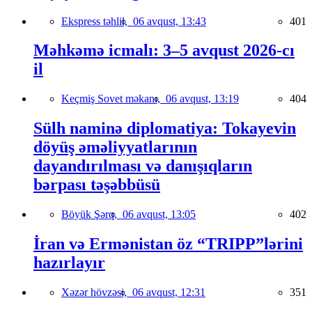
Ekspress təhlil,
06 avqust, 13:43
401
Məhkəmə icmalı: 3–5 avqust 2026-cı
il
Keçmiş Sovet məkanı,
06 avqust, 13:19
404
Sülh naminə diplomatiya: Tokayevin
döyüş əməliyyatlarının
dayandırılması və danışıqların
bərpası təşəbbüsü
Böyük Şərq,
06 avqust, 13:05
402
İran və Ermənistan öz “TRIPP”lərini
hazırlayır
Xəzər hövzəsi,
06 avqust, 12:31
351