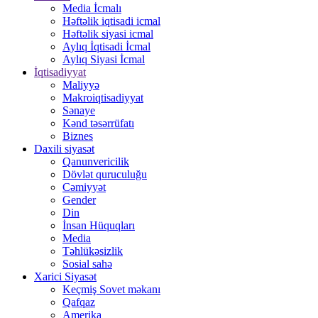
Media İcmalı
Həftəlik iqtisadi icmal
Həftəlik siyasi icmal
Aylıq İqtisadi İcmal
Aylıq Siyasi İcmal
İqtisadiyyat
Maliyyə
Makroiqtisadiyyat
Sənaye
Kənd təsərrüfatı
Biznes
Daxili siyasət
Qanunvericilik
Dövlət quruculuğu
Cəmiyyət
Gender
Din
İnsan Hüquqları
Media
Təhlükəsizlik
Sosial sahə
Xarici Siyasət
Keçmiş Sovet məkanı
Qafqaz
Amerika