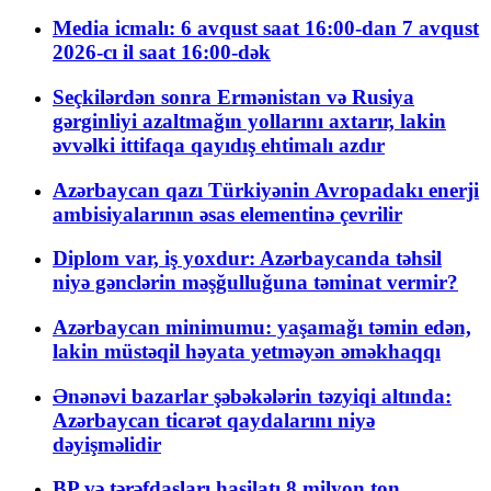
Media icmalı: 6 avqust saat 16:00-dan 7 avqust
2026-cı il saat 16:00-dək
Seçkilərdən sonra Ermənistan və Rusiya
gərginliyi azaltmağın yollarını axtarır, lakin
əvvəlki ittifaqa qayıdış ehtimalı azdır
Azərbaycan qazı Türkiyənin Avropadakı enerji
ambisiyalarının əsas elementinə çevrilir
Diplom var, iş yoxdur: Azərbaycanda təhsil
niyə gənclərin məşğulluğuna təminat vermir?
Azərbaycan minimumu: yaşamağı təmin edən,
lakin müstəqil həyata yetməyən əməkhaqqı
Ənənəvi bazarlar şəbəkələrin təzyiqi altında:
Azərbaycan ticarət qaydalarını niyə
dəyişməlidir
BP və tərəfdaşları hasilatı 8 milyon ton