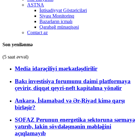
ASTNA
İqtisadiyyat Göstəriciləri
Siyası Monitorinq
Bazarların icmalı
Qarabağ münaqişəsi
Contact az
Son yenilənmə
(5 saat əvvəl)
Media idarəçiliyi mərkəzləşdirilir
Bakı investisiya forumunu daimi platformaya
çevirir, diqqət qeyri-neft kapitalına yönəlir
Ankara, İslamabad və Ər-Riyad kimə qarşı
birləşir?
SOFAZ Perunun energetika sektoruna sərmayə
yatırıb, lakin sövdələşmənin məbləğini
açıqlamayıb