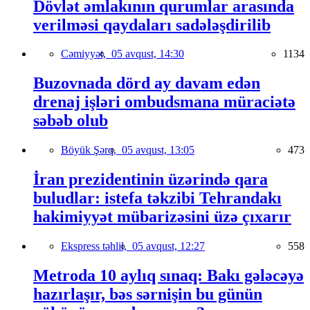
Dövlət əmlakının qurumlar arasında
verilməsi qaydaları sadələşdirilib
Cəmiyyət,
05 avqust, 14:30
1134
Buzovnada dörd ay davam edən
drenaj işləri ombudsmana müraciətə
səbəb olub
Böyük Şərq,
05 avqust, 13:05
473
İran prezidentinin üzərində qara
buludlar: istefa təkzibi Tehrandakı
hakimiyyət mübarizəsini üzə çıxarır
Ekspress təhlil,
05 avqust, 12:27
558
Metroda 10 aylıq sınaq: Bakı gələcəyə
hazırlaşır, bəs sərnişin bu günün