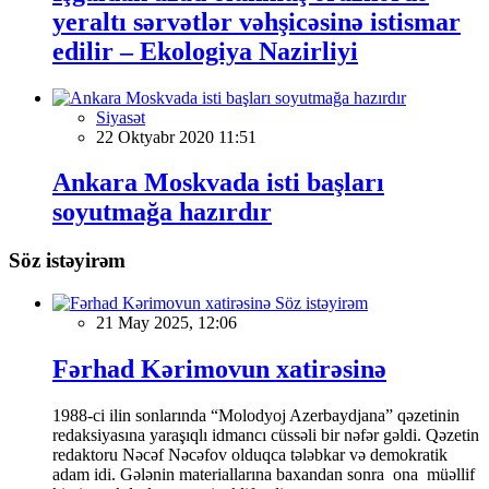
yeraltı sərvətlər vəhşicəsinə istismar
edilir – Ekologiya Nazirliyi
Siyasət
22 Oktyabr 2020 11:51
Ankara Moskvada isti başları
soyutmağa hazırdır
Söz istəyirəm
Söz istəyirəm
21 May 2025, 12:06
Fərhad Kərimovun xatirəsinə
1988-ci ilin sonlarında “Molodyoj Azerbaydjana” qəzetinin
redaksiyasına yaraşıqlı idmancı cüssəli bir nəfər gəldi. Qəzetin
redaktoru Nəcəf Nəcəfov olduqca tələbkar və demokratik
adam idi. Gələnin materiallarına baxandan sonra ona müəllif