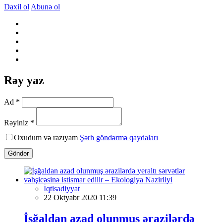
Daxil ol
Abunə ol
Rəy yaz
Ad *
Rəyiniz *
Oxudum və razıyam
Şərh göndərmə qaydaları
Göndər
İqtisadiyyat
22 Oktyabr 2020 11:39
İşğaldan azad olunmuş ərazilərdə