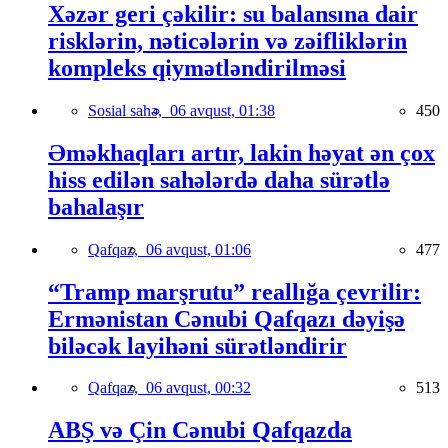
Xəzər geri çəkilir: su balansına dair
risklərin, nəticələrin və zəifliklərin
kompleks qiymətləndirilməsi
Sosial sahə,
06 avqust, 01:38
450
Əməkhaqları artır, lakin həyat ən çox
hiss edilən sahələrdə daha sürətlə
bahalaşır
Qafqaz,
06 avqust, 01:06
477
“Tramp marşrutu” reallığa çevrilir:
Ermənistan Cənubi Qafqazı dəyişə
biləcək layihəni sürətləndirir
Qafqaz,
06 avqust, 00:32
513
ABŞ və Çin Cənubi Qafqazda