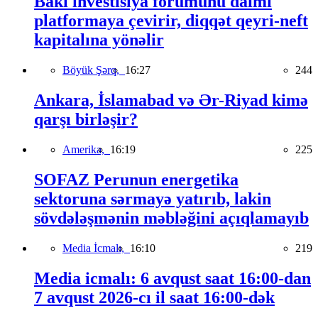
Bakı investisiya forumunu daimi
platformaya çevirir, diqqət qeyri-neft
kapitalına yönəlir
Böyük Şərq,
16:27
244
Ankara, İslamabad və Ər-Riyad kimə
qarşı birləşir?
Amerika,
16:19
225
SOFAZ Perunun energetika
sektoruna sərmayə yatırıb, lakin
sövdələşmənin məbləğini açıqlamayıb
Media İcmalı,
16:10
219
Media icmalı: 6 avqust saat 16:00-dan
7 avqust 2026-cı il saat 16:00-dək