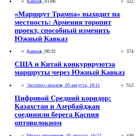
Кавказ,
01:06
322
«Маршрут Трампа» выходит на
местность: Армения торопит
проект, способный изменить
Южный Кавказ
Кавказ,
00:32
374
США и Китай конкурируютза
маршруты через Южный Кавказ
Экспресс-анализ,
05 августа, 18:11
512
Цифровой Средний коридор:
Казахстан и Азербайджан
соединили берега Каспия
оптоволокном
Медиа обозрение,
05 августа, 16:37
430