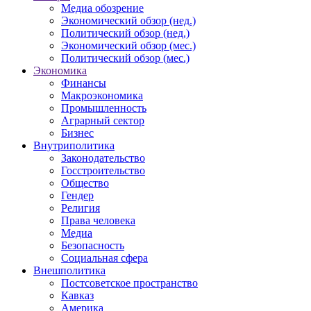
Медиа обозрение
Экономический обзор (нед.)
Политический обзор (нед.)
Экономический обзор (мес.)
Политический обзор (мес.)
Экономика
Финансы
Макроэкономика
Промышленность
Аграрный сектор
Бизнес
Внутриполитика
Законодательство
Госстроительство
Общество
Гендер
Религия
Права человека
Медиа
Безопасность
Социальная сфера
Внешполитика
Постсоветское пространство
Кавказ
Америка