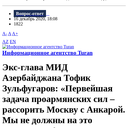
Вопрос-ответ
16 декабрь 2020, 18:08
1822
A-
A
A+
AZ
EN
Информационное агентство Turan
Экс-глава МИД
Азербайджана Тофик
Зульфугаров: «Первейшая
задача проармянских сил –
рассорить Москву с Анкарой.
Мы не должны на это