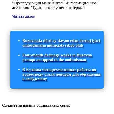
"Преследующий меня Ангел" Информационное
агентство "Туран" взяло у него интервью.
Читать далее
Buzovnada dörd ay davam edən drenaj işləri
ombudsmana müraciətə səbəb olub
Four-month drainage works in Buzovna
prompt an appeal to the ombudsman
В Бузовна четырехмесячные работы по
водоотводу стали поводом для обращения
к омбудсмену
Следите за нами в социальных сетях