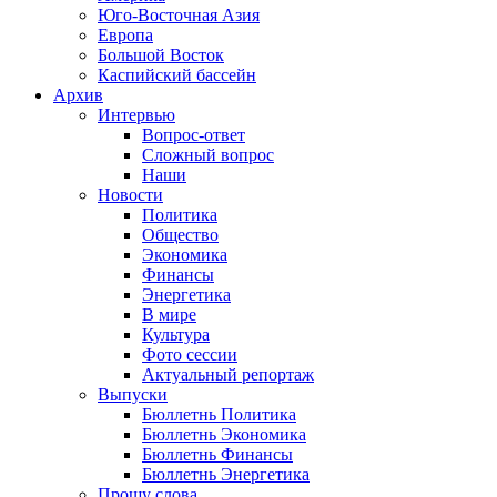
Юго-Восточная Азия
Европа
Большой Восток
Каспийский бассейн
Архив
Интервью
Вопрос-ответ
Сложный вопрос
Наши
Новости
Политика
Общество
Экономика
Финансы
Энергетика
В мире
Культура
Фото сессии
Актуальный репортаж
Выпуски
Бюллетнь Политика
Бюллетнь Экономика
Бюллетнь Финансы
Бюллетнь Энергетика
Прошу слова