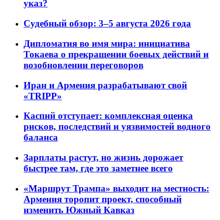
указ?
Судебный обзор: 3–5 августа 2026 года
Дипломатия во имя мира: инициатива
Токаева о прекращении боевых действий и
возобновлении переговоров
Иран и Армения разрабатывают свой
«TRIPP»
Каспий отступает: комплексная оценка
рисков, последствий и уязвимостей водного
баланса
Зарплаты растут, но жизнь дорожает
быстрее там, где это заметнее всего
«Маршрут Трампа» выходит на местность:
Армения торопит проект, способный
изменить Южный Кавказ