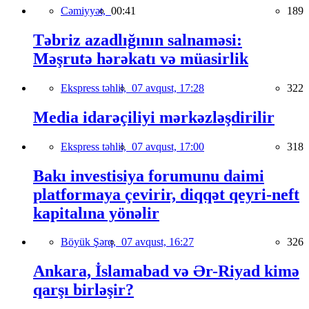
Cəmiyyət,
00:41
189
Təbriz azadlığının salnaməsi:
Məşrutə hərəkatı və müasirlik
Ekspress təhlil,
07 avqust, 17:28
322
Media idarəçiliyi mərkəzləşdirilir
Ekspress təhlil,
07 avqust, 17:00
318
Bakı investisiya forumunu daimi
platformaya çevirir, diqqət qeyri-neft
kapitalına yönəlir
Böyük Şərq,
07 avqust, 16:27
326
Ankara, İslamabad və Ər-Riyad kimə
qarşı birləşir?