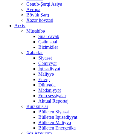
Cənub-Şərqi Asiya
Avropa
Böyük Şərq
Xəzər hövzəsi
Arxiv
Müsahibə
Sual-cavab
Çətin sual
Bizimkiler
Xəbərlər
Siyasət
Cəmiyyət
İqtisadiyyat
Maliyyə
Enerji
Dünyada
Mədəniyyət
Foto sessiyalar
Aktual Reportaj
Buraxılışlar
Bülleten Siyasət
Bülleten İqtisadiyyat
Bülleten Maliyyə
Bülleten Energetika
Söz istəyirəm