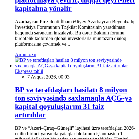
kapitalına yönəlir
Azərbaycan Prezidenti İlham Əliyev Azərbaycan Beynəlxalq
İnvestisiya Forumunun Təşkilat Komitəsinin yaradılması
haqqında sərəncam imzalayıb. Bu qərar Bakının forumu
birdəfəlik tədbirdən qlobal investorlarla müntəzəm dialoq
platformasına çevirmək və...
Ardını oxu
Ekspress təhlil
7 Avqust 2026, 00:03
BP və tərəfdaşları hasilatı 8 milyon
ton səviyyəsində saxlamaqla AÇG-yə
kapital qoyuluşlarını 31 faiz
artırıblar
BP və “Azəri–Çıraq–Günəşli” layihəsi üzrə tərəfdaşları 2026-
cı ilin birinci yarısında yataqlar blokunun işlənməsinə 1