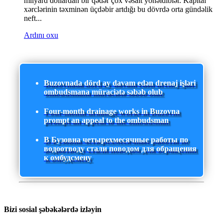
milyard dollardan bir qədər çox vəsait yönəldiblər. Kapital
xərclərinin təxminən üçdəbir artdığı bu dövrdə orta gündəlik
neft...
Ardını oxu
Buzovnada dörd ay davam edən drenaj işləri
ombudsmana müraciətə səbəb olub
Four-month drainage works in Buzovna
prompt an appeal to the ombudsman
В Бузовна четырехмесячные работы по
водоотводу стали поводом для обращения
к омбудсмену
Bizi sosial şəbəkələrdə izləyin