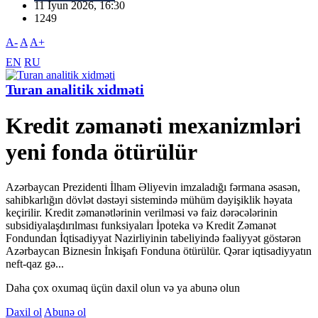
11 İyun 2026, 16:30
1249
A-
A
A+
EN
RU
Turan analitik xidməti
Kredit zəmanəti mexanizmləri
yeni fonda ötürülür
Azərbaycan Prezidenti İlham Əliyevin imzaladığı fərmana əsasən,
sahibkarlığın dövlət dəstəyi sistemində mühüm dəyişiklik həyata
keçirilir. Kredit zəmanətlərinin verilməsi və faiz dərəcələrinin
subsidiyalaşdırılması funksiyaları İpoteka və Kredit Zəmanət
Fondundan İqtisadiyyat Nazirliyinin tabeliyində fəaliyyət göstərən
Azərbaycan Biznesin İnkişafı Fonduna ötürülür. Qərar iqtisadiyyatın
neft-qaz gə...
Daha çox oxumaq üçün daxil olun və ya abunə olun
Daxil ol
Abunə ol