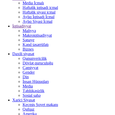
Media İcmalı
Həftəlik iqtisadi icmal
Həftəlik siyasi icmal
Aylıq İqtisadi İcmal
Aylıq Siyasi İcmal
İqtisadiyyat
Maliyyə
Makroiqtisadiyyat
Sənaye
Kənd təsərrüfatı
Biznes
Daxili siyasət
Qanunvericilik
Dövlət quruculuğu
Cəmiyyət
Gender
Din
İnsan Hüquqları
Media
Təhlükəsizlik
Sosial sahə
Xarici Siyasət
Keçmiş Sovet məkanı
Qafqaz
Amerika