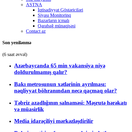
ASTNA
İqtisadiyyat Göstəriciləri
Siyası Monitorinq
Bazarların icmalı
Qarabağ münaqişəsi
Contact az
Son yenilənmə
(6 saat əvvəl)
Azərbaycanda 65 min vakansiya niyə
doldurulmamış qalır?
Bakı metrosunun xətlərinin ayrılması:
nəqliyyat böhranından necə qaçmaq olar?
Təbriz azadlığının salnaməsi: Məşrutə hərəkatı
və müasirlik
Media idarəçiliyi mərkəzləşdirilir