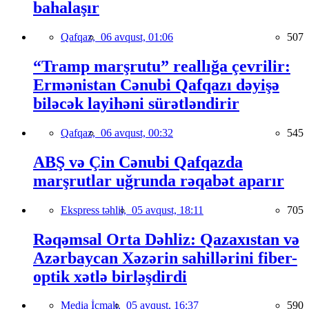
bahalaşır
Qafqaz,
06 avqust, 01:06
507
“Tramp marşrutu” reallığa çevrilir:
Ermənistan Cənubi Qafqazı dəyişə
biləcək layihəni sürətləndirir
Qafqaz,
06 avqust, 00:32
545
ABŞ və Çin Cənubi Qafqazda
marşrutlar uğrunda rəqabət aparır
Ekspress təhlil,
05 avqust, 18:11
705
Rəqəmsal Orta Dəhliz: Qazaxıstan və
Azərbaycan Xəzərin sahillərini fiber-
optik xətlə birləşdirdi
Media İcmalı,
05 avqust, 16:37
590