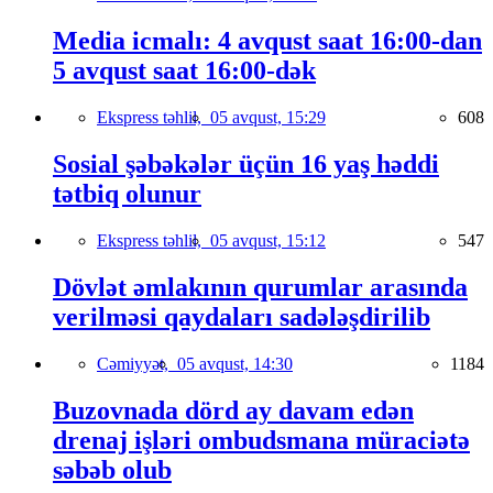
Media icmalı: 4 avqust saat 16:00-dan
5 avqust saat 16:00-dək
Ekspress təhlil,
05 avqust, 15:29
608
Sosial şəbəkələr üçün 16 yaş həddi
tətbiq olunur
Ekspress təhlil,
05 avqust, 15:12
547
Dövlət əmlakının qurumlar arasında
verilməsi qaydaları sadələşdirilib
Cəmiyyət,
05 avqust, 14:30
1184
Buzovnada dörd ay davam edən
drenaj işləri ombudsmana müraciətə
səbəb olub