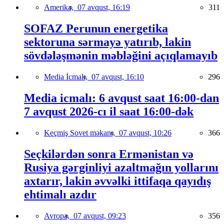
Amerika,
07 avqust, 16:19
311
SOFAZ Perunun energetika
sektoruna sərmayə yatırıb, lakin
sövdələşmənin məbləğini açıqlamayıb
Media İcmalı,
07 avqust, 16:10
296
Media icmalı: 6 avqust saat 16:00-dan
7 avqust 2026-cı il saat 16:00-dək
Keçmiş Sovet məkanı,
07 avqust, 10:26
366
Seçkilərdən sonra Ermənistan və
Rusiya gərginliyi azaltmağın yollarını
axtarır, lakin əvvəlki ittifaqa qayıdış
ehtimalı azdır
Avropa,
07 avqust, 09:23
356