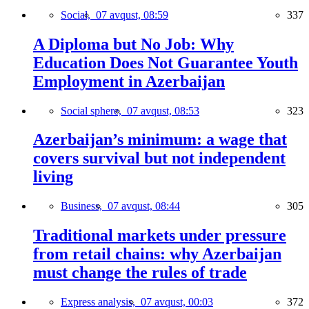
Social,
07 avqust, 08:59
337
A Diploma but No Job: Why
Education Does Not Guarantee Youth
Employment in Azerbaijan
Social sphere,
07 avqust, 08:53
323
Azerbaijan’s minimum: a wage that
covers survival but not independent
living
Business,
07 avqust, 08:44
305
Traditional markets under pressure
from retail chains: why Azerbaijan
must change the rules of trade
Express analysis,
07 avqust, 00:03
372