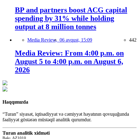
BP and partners boost ACG capital
spending by 31% while holding
output at 8 million tonnes
Media Review,
06 avqust, 15:09
442
Media Review: From 4:00 p.m. on
August 5 to 4:00 p.m. on August 6,
2026
Haqqımızda
“Turan” siyasət, iqtisadiyyat və cəmiyyət həyatının qovuşuğunda
fəaliyyət göstərən müstəqil analitik qurumdur.
Turan analitik xidməti
Bakı, AZ1010