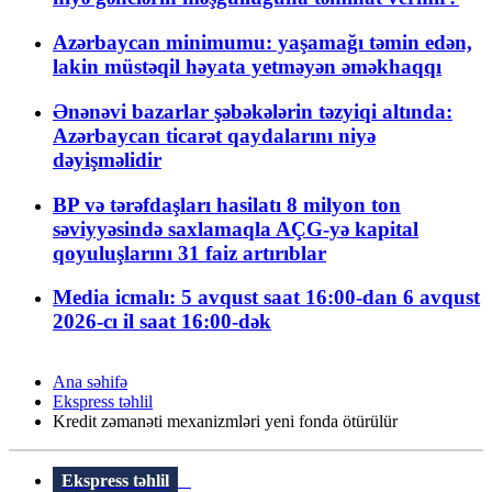
Azərbaycan minimumu: yaşamağı təmin edən,
lakin müstəqil həyata yetməyən əməkhaqqı
Ənənəvi bazarlar şəbəkələrin təzyiqi altında:
Azərbaycan ticarət qaydalarını niyə
dəyişməlidir
BP və tərəfdaşları hasilatı 8 milyon ton
səviyyəsində saxlamaqla AÇG-yə kapital
qoyuluşlarını 31 faiz artırıblar
Media icmalı: 5 avqust saat 16:00-dan 6 avqust
2026-cı il saat 16:00-dək
Ana səhifə
Ekspress təhlil
Kredit zəmanəti mexanizmləri yeni fonda ötürülür
Ekspress təhlil