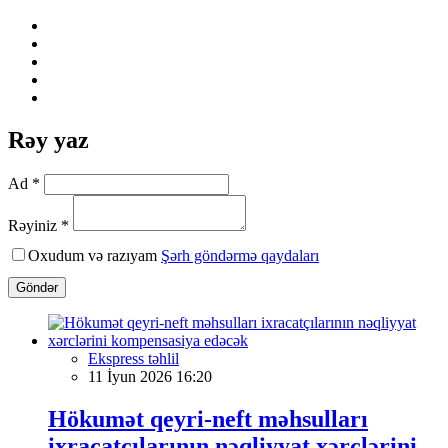
Rəy yaz
Ad *
Rəyiniz *
Oxudum və razıyam
Şərh göndərmə qaydaları
Göndər
Ekspress təhlil
11 İyun 2026 16:20
Hökumət qeyri-neft məhsulları
ixracatçılarının nəqliyyat xərclərini