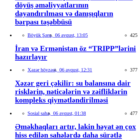
döyüş əməliyyatlarının
dayandırılması və danışıqların
bərpası təşəbbüsü
Böyük Şərq,
06 avqust, 13:05
425
İran və Ermənistan öz “TRIPP”lərini
hazırlayır
Xəzər hövzəsi,
06 avqust, 12:31
377
Xəzər geri çəkilir: su balansına dair
risklərin, nəticələrin və zəifliklərin
kompleks qiymətləndirilməsi
Sosial sahə,
06 avqust, 01:38
477
Əməkhaqları artır, lakin həyat ən çox
hiss edilən sahələrdə daha sürətlə