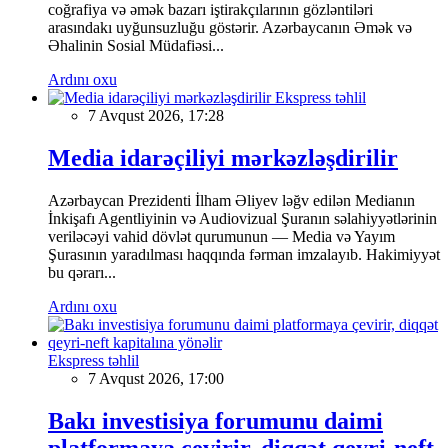
coğrafiya və əmək bazarı iştirakçılarının gözləntiləri
arasındakı uyğunsuzluğu göstərir. Azərbaycanın Əmək və
Əhalinin Sosial Müdafiəsi...
Ardını oxu
Ekspress təhlil
7 Avqust 2026, 17:28
Media idarəçiliyi mərkəzləşdirilir
Azərbaycan Prezidenti İlham Əliyev ləğv edilən Medianın
İnkişafı Agentliyinin və Audiovizual Şuranın səlahiyyətlərinin
veriləcəyi vahid dövlət qurumunun — Media və Yayım
Şurasının yaradılması haqqında fərman imzalayıb. Hakimiyyət
bu qərarı...
Ardını oxu
Ekspress təhlil
7 Avqust 2026, 17:00
Bakı investisiya forumunu daimi
platformaya çevirir, diqqət qeyri-neft