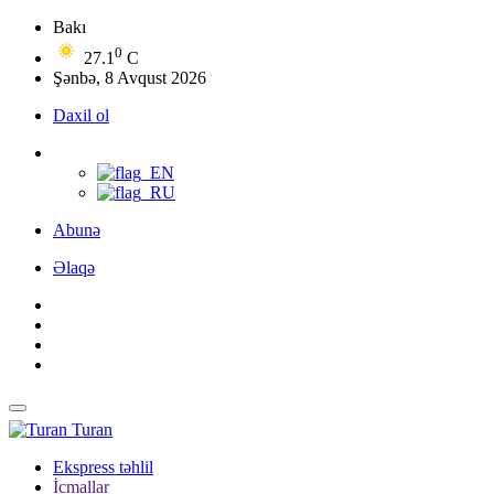
Bakı
0
27.1
C
Şənbə, 8 Avqust 2026
Daxil ol
Abunə
Əlaqə
Turan
Ekspress təhlil
İcmallar