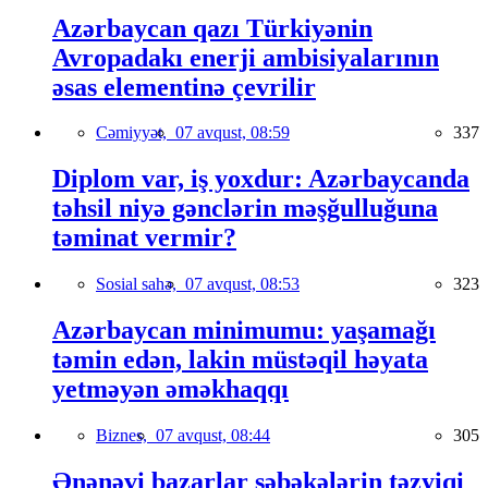
Azərbaycan qazı Türkiyənin
Avropadakı enerji ambisiyalarının
əsas elementinə çevrilir
Cəmiyyət,
07 avqust, 08:59
337
Diplom var, iş yoxdur: Azərbaycanda
təhsil niyə gənclərin məşğulluğuna
təminat vermir?
Sosial sahə,
07 avqust, 08:53
323
Azərbaycan minimumu: yaşamağı
təmin edən, lakin müstəqil həyata
yetməyən əməkhaqqı
Biznes,
07 avqust, 08:44
305
Ənənəvi bazarlar şəbəkələrin təzyiqi