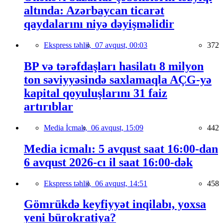
altında: Azərbaycan ticarət
qaydalarını niyə dəyişməlidir
Ekspress təhlil,
07 avqust, 00:03
372
BP və tərəfdaşları hasilatı 8 milyon
ton səviyyəsində saxlamaqla AÇG-yə
kapital qoyuluşlarını 31 faiz
artırıblar
Media İcmalı,
06 avqust, 15:09
442
Media icmalı: 5 avqust saat 16:00-dan
6 avqust 2026-cı il saat 16:00-dək
Ekspress təhlil,
06 avqust, 14:51
458
Gömrükdə keyfiyyət inqilabı, yoxsa
yeni bürokratiya?