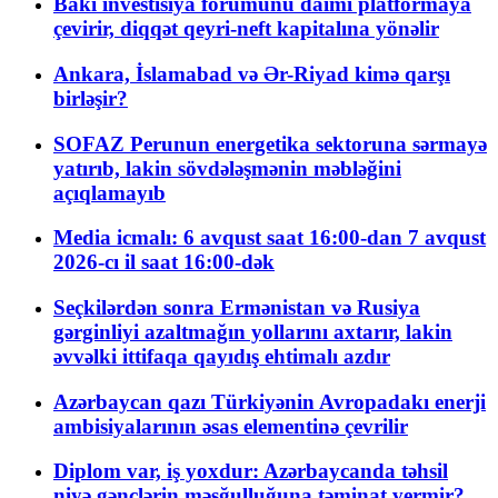
Bakı investisiya forumunu daimi platformaya
çevirir, diqqət qeyri-neft kapitalına yönəlir
Ankara, İslamabad və Ər-Riyad kimə qarşı
birləşir?
SOFAZ Perunun energetika sektoruna sərmayə
yatırıb, lakin sövdələşmənin məbləğini
açıqlamayıb
Media icmalı: 6 avqust saat 16:00-dan 7 avqust
2026-cı il saat 16:00-dək
Seçkilərdən sonra Ermənistan və Rusiya
gərginliyi azaltmağın yollarını axtarır, lakin
əvvəlki ittifaqa qayıdış ehtimalı azdır
Azərbaycan qazı Türkiyənin Avropadakı enerji
ambisiyalarının əsas elementinə çevrilir
Diplom var, iş yoxdur: Azərbaycanda təhsil
niyə gənclərin məşğulluğuna təminat vermir?