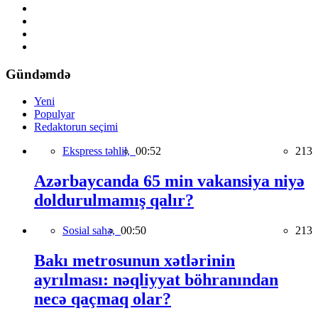
Gündəmdə
Yeni
Populyar
Redaktorun seçimi
Ekspress təhlil,
00:52
213
Azərbaycanda 65 min vakansiya niyə
doldurulmamış qalır?
Sosial sahə,
00:50
213
Bakı metrosunun xətlərinin
ayrılması: nəqliyyat böhranından
necə qaçmaq olar?