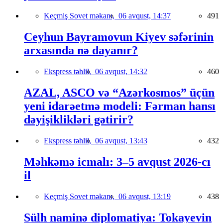
Keçmiş Sovet məkanı,
06 avqust, 14:37
491
Ceyhun Bayramovun Kiyev səfərinin
arxasında nə dayanır?
Ekspress təhlil,
06 avqust, 14:32
460
AZAL, ASCO və “Azərkosmos” üçün
yeni idarəetmə modeli: Fərman hansı
dəyişiklikləri gətirir?
Ekspress təhlil,
06 avqust, 13:43
432
Məhkəmə icmalı: 3–5 avqust 2026-cı
il
Keçmiş Sovet məkanı,
06 avqust, 13:19
438
Sülh naminə diplomatiya: Tokayevin