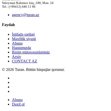
Süleyman Rəhimov küç.,186, Mən. 24
Tel.: (+99412) 440 11 96
agency@turan.az
Faydalı
İstifadə şərtləri
Məxfilik siyasti
Abunə
Haqqımızda
Bizim mütəxəssislərimiz
Arxiv
CONTACT AZ
© 2026 Turan. Bütün hüquqlar qorunur.
Abunə
Daxil ol