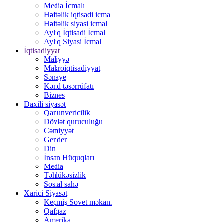
Media İcmalı
Həftəlik iqtisadi icmal
Həftəlik siyasi icmal
Aylıq İqtisadi İcmal
Aylıq Siyasi İcmal
İqtisadiyyat
Maliyyə
Makroiqtisadiyyat
Sənaye
Kənd təsərrüfatı
Biznes
Daxili siyasət
Qanunvericilik
Dövlət quruculuğu
Cəmiyyət
Gender
Din
İnsan Hüquqları
Media
Təhlükəsizlik
Sosial sahə
Xarici Siyasət
Keçmiş Sovet məkanı
Qafqaz
Amerika