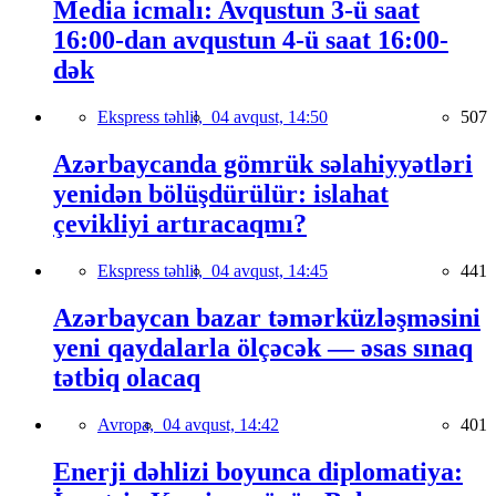
Media icmalı: Avqustun 3-ü saat
16:00-dan avqustun 4-ü saat 16:00-
dək
Ekspress təhlil,
04 avqust, 14:50
507
Azərbaycanda gömrük səlahiyyətləri
yenidən bölüşdürülür: islahat
çevikliyi artıracaqmı?
Ekspress təhlil,
04 avqust, 14:45
441
Azərbaycan bazar təmərküzləşməsini
yeni qaydalarla ölçəcək — əsas sınaq
tətbiq olacaq
Avropa,
04 avqust, 14:42
401
Enerji dəhlizi boyunca diplomatiya: