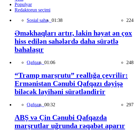
Populyar
Redaktorun seçimi
Sosial sahə,
01:38
224
Əməkhaqları artır, lakin həyat ən çox
hiss edilən sahələrdə daha sürətlə
bahalaşır
Qafqaz,
01:06
248
“Tramp marşrutu” reallığa çevrilir:
Ermənistan Cənubi Qafqazı dəyişə
biləcək layihəni sürətləndirir
Qafqaz,
00:32
297
ABŞ və Çin Cənubi Qafqazda
marşrutlar uğrunda rəqabət aparır