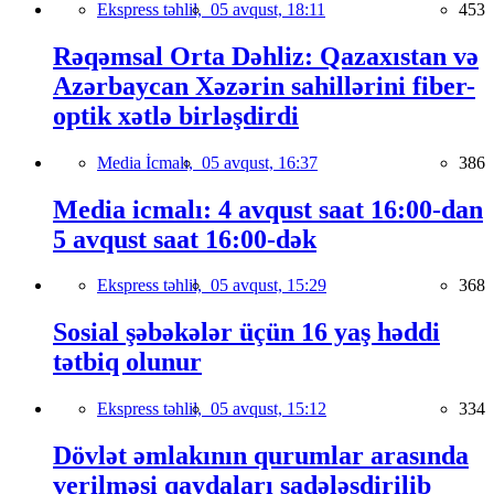
Ekspress təhlil,
05 avqust, 18:11
453
Rəqəmsal Orta Dəhliz: Qazaxıstan və
Azərbaycan Xəzərin sahillərini fiber-
optik xətlə birləşdirdi
Media İcmalı,
05 avqust, 16:37
386
Media icmalı: 4 avqust saat 16:00-dan
5 avqust saat 16:00-dək
Ekspress təhlil,
05 avqust, 15:29
368
Sosial şəbəkələr üçün 16 yaş həddi
tətbiq olunur
Ekspress təhlil,
05 avqust, 15:12
334
Dövlət əmlakının qurumlar arasında
verilməsi qaydaları sadələşdirilib