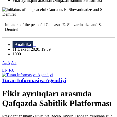
Fikir ayrılıqları arasında Qafqazda Sabitlik Platforması
Initiators of the peaceful Caucasus E. Shevardnadze and S.
Demirel
Analitika
11 Dekabr 2020, 19:39
1000
A-
A
A+
EN
RU
Turan İnformasiya Agentliyi
Fikir ayrılıqları arasında
Qafqazda Sabitlik Platforması
Prezidentlər İlham Əliyev və Recep Tayyip Erdoğan Yerevana sülh