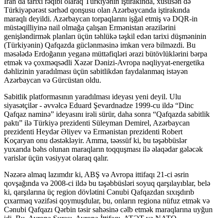
İran da tarixi rəqibi olaraq Türkiyənin iştirakında, xüsusən də
Türkiyəpərəst sərhəd qonşusu olan Azərbaycanda iştirakında
maraqlı deyildi. Azərbaycan torpaqlarını işğal etmiş və DQR-in
müstəqilliyinə nail olmağa çalışan Ermənistan ərazilərini
genişləndirmək planları üçün təhlükə təşkil edən tarixi düşməninin
(Türkiyənin) Qafqazda güclənməsinə imkan verə bilməzdi. Bu
məsələdə Erdoğanın yeganə müttəfiqləri ərazi bütövlüklərini bərpa
etmək və çoxməqsədli Xəzər Dənizi-Avropa nəqliyyat-energetika
dəhlizinin yaradılması üçün sabitlikdən faydalanmaq istəyən
Azərbaycan və Gürcüstan oldu.
Sabitlik platformasının yaradılması ideyası yeni deyil. Ulu
siyasətçilər - əvvəlcə Eduard Şevardnadze 1999-cu ildə “Dinc
Qafqaz naminə” ideyasını irəli sürür, daha sonra “Qafqazda sabitlik
paktı” ilə Türkiyə prezidenti Süleyman Demirel, Azərbaycan
prezidenti Heydər Əliyev və Ermənistan prezidenti Robert
Koçaryan onu dəstəkləyir. Amma, təəssüf ki, bu təşəbbüslər
yuxarıda bəhs olunan maraqların toqquşması ilə əlaqədar gələcək
varislər üçün vəsiyyət olaraq qalır.
Nəzərə almaq lazımdır ki, ABŞ və Avropa ittifaqı 21-ci əsrin
qovşağında və 2008-ci ildə bu təşəbbüsləri soyuq qarşılayıblar, belə
ki, qarşılarına üç region dövlətini Cənubi Qafqazdan sıxışdırıb
çıxarmaq vəzifəsi qoymuşdular, bu, onların regiona nüfuz etmək və
Cənubi Qafqazı Qərbin təsir sahəsinə cəlb etmək maraqlarına uyğun