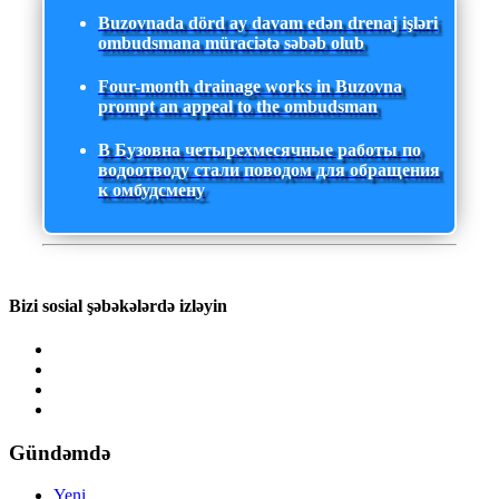
Buzovnada dörd ay davam edən drenaj işləri
ombudsmana müraciətə səbəb olub
Four-month drainage works in Buzovna
prompt an appeal to the ombudsman
В Бузовна четырехмесячные работы по
водоотводу стали поводом для обращения
к омбудсмену
Bizi sosial şəbəkələrdə izləyin
Gündəmdə
Yeni