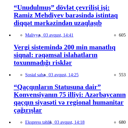
“Unudulmuş” dövlət çevrilişi işi:
Ramiz Mehdiyev barəsində istintaq
diqqət mərkəzindən uzaqlaşıb
Maliyyə,
03 avqust, 14:41
605
Vergi sistemində 200 min manatlıq
siqnal: rəqəmsal islahatların
toxunmadığı risklər
Sosial sahə,
03 avqust, 14:25
553
“Qaçqınların Statusuna dair”
Konvensiyanın 75 illiyi: Azərbaycanın
qaçqın siyasəti və regional humanitar
çağırışlar
Ekspress təhlil,
03 avqust, 14:18
680