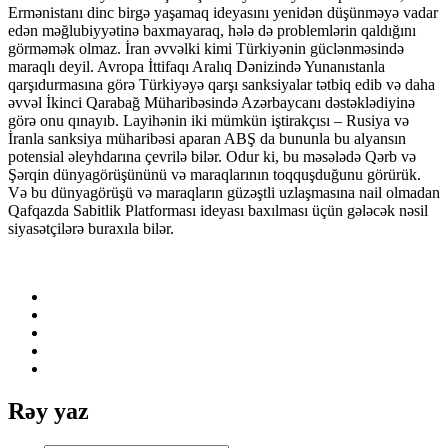
Ermənistanı dinc birgə yaşamaq ideyasını yenidən düşünməyə vadar
edən məğlubiyyətinə baxmayaraq, hələ də problemlərin qaldığını
görməmək olmaz. İran əvvəlki kimi Türkiyənin güclənməsində
maraqlı deyil. Avropa İttifaqı Aralıq Dənizində Yunanıstanla
qarşıdurmasına görə Türkiyəyə qarşı sanksiyalar tətbiq edib və daha
əvvəl İkinci Qarabağ Müharibəsində Azərbaycanı dəstəklədiyinə
görə onu qınayıb. Layihənin iki mümkün iştirakçısı – Rusiya və
İranla sanksiya müharibəsi aparan ABŞ da bununla bu alyansın
potensial əleyhdarına çevrilə bilər. Odur ki, bu məsələdə Qərb və
Şərqin dünyagörüşününü və maraqlarının toqquşduğunu görürük.
Və bu dünyagörüşü və maraqların güzəştli uzlaşmasına nail olmadan
Qafqazda Sabitlik Platforması ideyası baxılması üçün gələcək nəsil
siyasətçilərə buraxıla bilər.
Rəy yaz