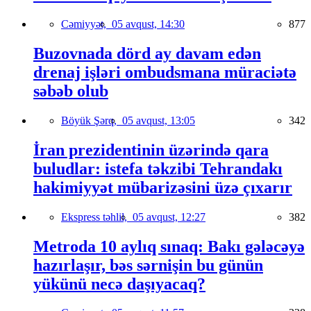
Cəmiyyət,
05 avqust, 14:30
877
Buzovnada dörd ay davam edən
drenaj işləri ombudsmana müraciətə
səbəb olub
Böyük Şərq,
05 avqust, 13:05
342
İran prezidentinin üzərində qara
buludlar: istefa təkzibi Tehrandakı
hakimiyyət mübarizəsini üzə çıxarır
Ekspress təhlil,
05 avqust, 12:27
382
Metroda 10 aylıq sınaq: Bakı gələcəyə
hazırlaşır, bəs sərnişin bu günün
yükünü necə daşıyacaq?