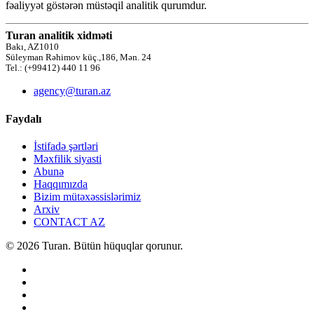
fəaliyyət göstərən müstəqil analitik qurumdur.
Turan analitik xidməti
Bakı, AZ1010
Süleyman Rəhimov küç.,186, Mən. 24
Tel.: (+99412) 440 11 96
agency@turan.az
Faydalı
İstifadə şərtləri
Məxfilik siyasti
Abunə
Haqqımızda
Bizim mütəxəssislərimiz
Arxiv
CONTACT AZ
© 2026 Turan. Bütün hüquqlar qorunur.