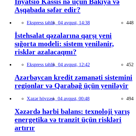
İnyatsio Kassis nə üçün Bakıya və
Aşqabada səfər edir?
Ekspress təhlil,
04 avqust, 14:38
448
İstehsalat qəzalarına qarşı yeni
sığorta modeli: sistem yenilənir,
risklər azalacaqmı?
Ekspress təhlil,
04 avqust, 12:42
452
Azərbaycan kredit zəmanəti sistemini
regionlar və Qarabağ üçün yeniləyir
Xəzər hövzəsi,
04 avqust, 00:48
494
Xəzərdə hərbi balans: texnoloji yarış
energetika və tranzit üçün riskləri
artırır