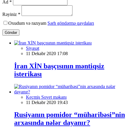
Ad *
Rəyiniz *
Oxudum və razıyam
Şərh göndərmə qaydaları
Göndər
Siyasət
11 Dekabr 2020 17:08
İran XİN başçısının məntiqsiz
isterikası
Keçmiş Sovet məkanı
11 Dekabr 2020 19:43
Rusiyanın pomidor “müharibəsi”nin
arxasında nələr dayanır?