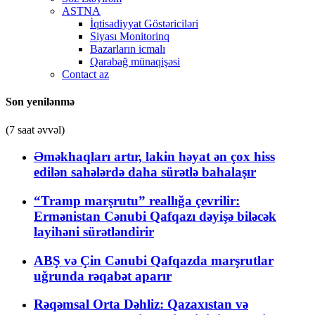
ASTNA
İqtisadiyyat Göstəriciləri
Siyası Monitorinq
Bazarların icmalı
Qarabağ münaqişəsi
Contact az
Son yenilənmə
(7 saat əvvəl)
Əməkhaqları artır, lakin həyat ən çox hiss
edilən sahələrdə daha sürətlə bahalaşır
“Tramp marşrutu” reallığa çevrilir:
Ermənistan Cənubi Qafqazı dəyişə biləcək
layihəni sürətləndirir
ABŞ və Çin Cənubi Qafqazda marşrutlar
uğrunda rəqabət aparır
Rəqəmsal Orta Dəhliz: Qazaxıstan və