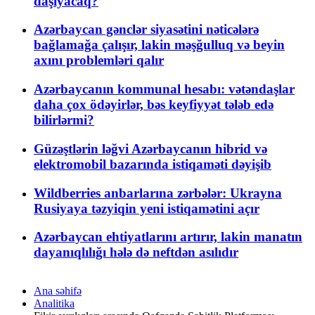
daşıyacaq?
Azərbaycan gənclər siyasətini nəticələrə
bağlamağa çalışır, lakin məşğulluq və beyin
axını problemləri qalır
Azərbaycanın kommunal hesabı: vətəndaşlar
daha çox ödəyirlər, bəs keyfiyyət tələb edə
bilirlərmi?
Güzəştlərin ləğvi Azərbaycanın hibrid və
elektromobil bazarında istiqaməti dəyişib
Wildberries anbarlarına zərbələr: Ukrayna
Rusiyaya təzyiqin yeni istiqamətini açır
Azərbaycan ehtiyatlarını artırır, lakin manatın
dayanıqlılığı hələ də neftdən asılıdır
Ana səhifə
Analitika