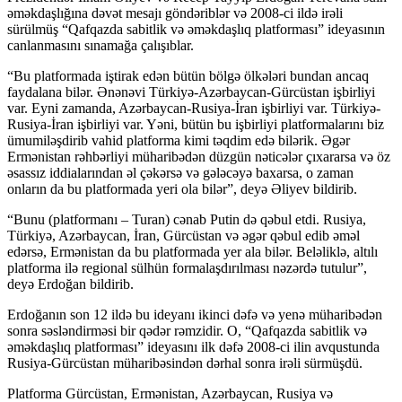
əməkdaşlığına dəvət mesajı göndəriblər və 2008-ci ildə irəli
sürülmüş “Qafqazda sabitlik və əməkdaşlıq platforması” ideyasının
canlanmasını sınamağa çalışıblar.
“Bu platformada iştirak edən bütün bölgə ölkələri bundan ancaq
faydalana bilər. Ənənəvi Türkiyə-Azərbaycan-Gürcüstan işbirliyi
var. Eyni zamanda, Azərbaycan-Rusiya-İran işbirliyi var. Türkiyə-
Rusiya-İran işbirliyi var. Yəni, bütün bu işbirliyi platformalarını biz
ümumiləşdirib vahid platforma kimi təqdim edə bilərik. Əgər
Ermənistan rəhbərliyi müharibədən düzgün nəticələr çıxararsa və öz
əsassız iddialarından əl çəkərsə və gələcəyə baxarsa, o zaman
onların da bu platformada yeri ola bilər”, deyə Əliyev bildirib.
“Bunu (platformanı – Turan) cənab Putin də qəbul etdi. Rusiya,
Türkiyə, Azərbaycan, İran, Gürcüstan və əgər qəbul edib əməl
edərsə, Ermənistan da bu platformada yer ala bilər. Beləliklə, altılı
platforma ilə regional sülhün formalaşdırılması nəzərdə tutulur”,
deyə Erdoğan bildirib.
Erdoğanın son 12 ildə bu ideyanı ikinci dəfə və yenə müharibədən
sonra səsləndirməsi bir qədər rəmzidir. O, “Qafqazda sabitlik və
əməkdaşlıq platforması” ideyasını ilk dəfə 2008-ci ilin avqustunda
Rusiya-Gürcüstan müharibəsindən dərhal sonra irəli sürmüşdü.
Platforma Gürcüstan, Ermənistan, Azərbaycan, Rusiya və