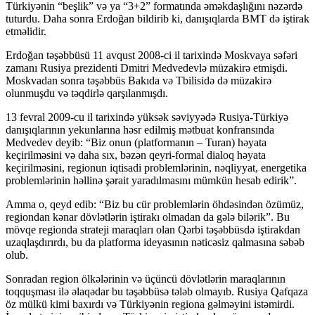
Türkiyənin “beşlik” və ya “3+2” formatında əməkdaşlığını nəzərdə
tuturdu. Daha sonra Erdoğan bildirib ki, danışıqlarda BMT də iştirak
etməlidir.
Erdoğan təşəbbüsü 11 avqust 2008-ci il tarixində Moskvaya səfəri
zamanı Rusiya prezidenti Dmitri Medvedevlə müzakirə etmişdi.
Moskvadan sonra təşəbbüs Bakıda və Tbilisidə də müzakirə
olunmuşdu və təqdirlə qarşılanmışdı.
13 fevral 2009-cu il tarixində yüksək səviyyədə Rusiya-Türkiyə
danışıqlarının yekunlarına həsr edilmiş mətbuat konfransında
Medvedev deyib: “Biz onun (platformanın – Turan) həyata
keçirilməsini və daha sıx, bəzən qeyri-formal dialoq həyata
keçirilməsini, regionun iqtisadi problemlərinin, nəqliyyat, energetika
problemlərinin həllinə şərait yaradılmasını mümkün hesab edirik”.
Amma o, qeyd edib: “Biz bu cür problemlərin öhdəsindən özümüz,
regiondan kənar dövlətlərin iştirakı olmadan da gələ bilərik”. Bu
mövqe regionda strateji maraqları olan Qərbi təşəbbüsdə iştirakdan
uzaqlaşdırırdı, bu da platforma ideyasının nəticəsiz qalmasına səbəb
olub.
Sonradan region ölkələrinin və üçüncü dövlətlərin maraqlarının
toqquşması ilə əlaqədar bu təşəbbüsə tələb olmayıb. Rusiya Qafqaza
öz mülkü kimi baxırdı və Türkiyənin regiona gəlməyini istəmirdi.