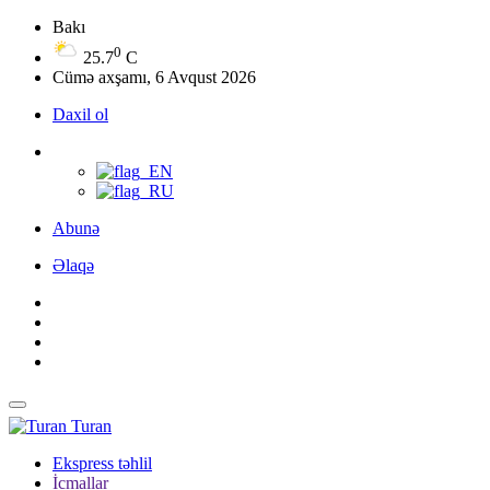
Bakı
0
25.7
C
Cümə axşamı, 6 Avqust 2026
Daxil ol
Abunə
Əlaqə
Turan
Ekspress təhlil
İcmallar