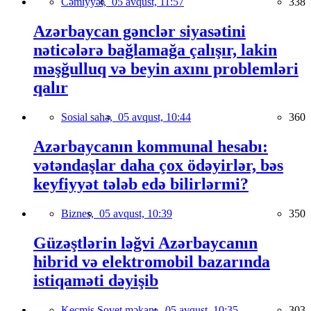
Cəmiyyət,
05 avqust, 11:57
338
Azərbaycan gənclər siyasətini
nəticələrə bağlamağa çalışır, lakin
məşğulluq və beyin axını problemləri
qalır
Sosial sahə,
05 avqust, 10:44
360
Azərbaycanın kommunal hesabı:
vətəndaşlar daha çox ödəyirlər, bəs
keyfiyyət tələb edə bilirlərmi?
Biznes,
05 avqust, 10:39
350
Güzəştlərin ləğvi Azərbaycanın
hibrid və elektromobil bazarında
istiqaməti dəyişib
Keçmiş Sovet məkanı,
05 avqust, 10:35
303