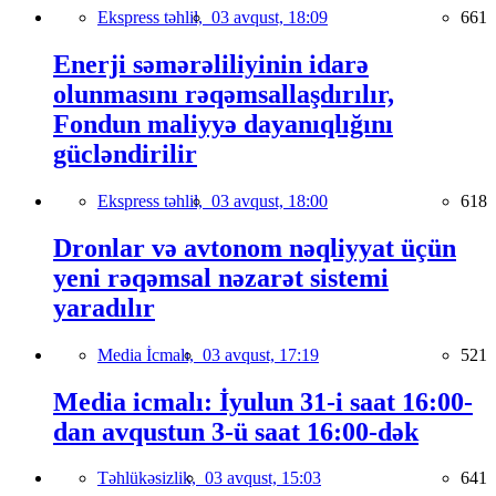
Ekspress təhlil,
03 avqust, 18:09
661
Enerji səmərəliliyinin idarə
olunmasını rəqəmsallaşdırılır,
Fondun maliyyə dayanıqlığını
gücləndirilir
Ekspress təhlil,
03 avqust, 18:00
618
Dronlar və avtonom nəqliyyat üçün
yeni rəqəmsal nəzarət sistemi
yaradılır
Media İcmalı,
03 avqust, 17:19
521
Media icmalı: İyulun 31-i saat 16:00-
dan avqustun 3-ü saat 16:00-dək
Təhlükəsizlik,
03 avqust, 15:03
641