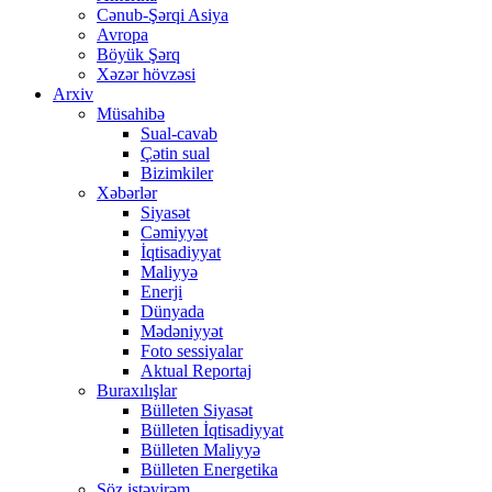
Cənub-Şərqi Asiya
Avropa
Böyük Şərq
Xəzər hövzəsi
Arxiv
Müsahibə
Sual-cavab
Çətin sual
Bizimkiler
Xəbərlər
Siyasət
Cəmiyyət
İqtisadiyyat
Maliyyə
Enerji
Dünyada
Mədəniyyət
Foto sessiyalar
Aktual Reportaj
Buraxılışlar
Bülleten Siyasət
Bülleten İqtisadiyyat
Bülleten Maliyyə
Bülleten Energetika
Söz istəyirəm