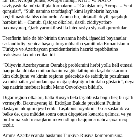
idi. Bu, Avropa Şurası, Avropa İttifaqı, ATƏT və NATO
səviyyəsində müxtəlif platformaların – “Genişlənmiş Avropa – Yeni
qonşular”, “Sülh naminə tərəfdaşlıq” kimi layihələrin həyata
keçirilməsində hiss olunurdu. Amma bu, birtərəfli deyil, qarşılıqlı
hərəkat idi – Cənubi Qafqaz ölkələri, daxili ziddiyyətlərə
baxmayaraq, Qərb yarımkürəsi ilə inteqrasiya siyasəti qururdular.
Tərəflərin hələ də bir-birinin ünvanına hərbi, ifşaedici bəyanatlar
səsləndirdiyi yenicə başa çatmış müharibə şəraitində Ermənistanın
Türkiyə və Azərbaycan prezidentlərinin hazırki təşəbbüsünə
reaksiyası təxmin edilən idi.
“Əliyevin Azərbaycanın Qarabağ problemini hərbi yolla həll etməsi
haqqında iddiaları müharibənin və güc tətbiqinin təşəbbüskarının
kim olduğunu və kimin regionu gələcəkdə də sabitliyin pozulması
və müsibətlər yolundan aparmağa çalışdığını bir daha göstərir”, deyə
baş nazirin mətbuat katibi Mane Qevorkyan bildirib.
Digər region ölkələri, hətta Rusiya belə təşəbbüslə bağlı heç bir şərh
verməyib. Baxmayaraq ki, Erdoğan Bakıda prezident Putinin
dəstəyini aldığını qeyd edib. Təşəbbüs noyabrın 10-da səslənib və
bəlkə də, qısa müddət sonra onun diqqətdən kənarda qalması və ya
bir-birinə zidd maraqların mövcudluğu haqqında nəticə çıxarmaq
tezdir.
Amma Azərbaycanda başlamış Türkiyə-Rusiya kompromisinə,