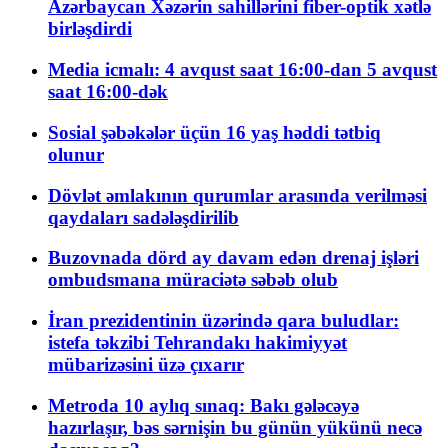
Azərbaycan Xəzərin sahillərini fiber-optik xətlə
birləşdirdi
Media icmalı: 4 avqust saat 16:00-dan 5 avqust
saat 16:00-dək
Sosial şəbəkələr üçün 16 yaş həddi tətbiq
olunur
Dövlət əmlakının qurumlar arasında verilməsi
qaydaları sadələşdirilib
Buzovnada dörd ay davam edən drenaj işləri
ombudsmana müraciətə səbəb olub
İran prezidentinin üzərində qara buludlar:
istefa təkzibi Tehrandakı hakimiyyət
mübarizəsini üzə çıxarır
Metroda 10 aylıq sınaq: Bakı gələcəyə
hazırlaşır, bəs sərnişin bu günün yükünü necə