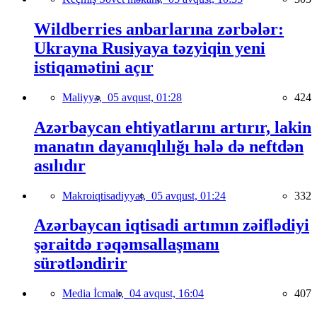
Wildberries anbarlarına zərbələr:
Ukrayna Rusiyaya təzyiqin yeni
istiqamətini açır
Maliyyə,
05 avqust, 01:28
424
Azərbaycan ehtiyatlarını artırır, lakin
manatın dayanıqlılığı hələ də neftdən
asılıdır
Makroiqtisadiyyat,
05 avqust, 01:24
332
Azərbaycan iqtisadi artımın zəiflədiyi
şəraitdə rəqəmsallaşmanı
sürətləndirir
Media İcmalı,
04 avqust, 16:04
407