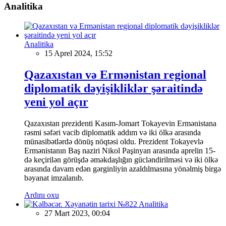
Analitika
Analitika
15 Aprel 2024, 15:52
Qazaxıstan və Ermənistan regional
diplomatik dəyişikliklər şəraitində
yeni yol açır
Qazaxıstan prezidenti Kasım-Jomart Tokayevin Ermənistana
rəsmi səfəri vacib diplomatik addım və iki ölkə arasında
münasibətlərdə dönüş nöqtəsi oldu. Prezident Tokayevlə
Ermənistanın Baş naziri Nikol Paşinyan arasında aprelin 15-
də keçirilən görüşdə əməkdaşlığın gücləndirilməsi və iki ölkə
arasında davam edən gərginliyin azaldılmasına yönəlmiş birgə
bəyanat imzalanıb.
Ardını oxu
Analitika
27 Mart 2023, 00:04