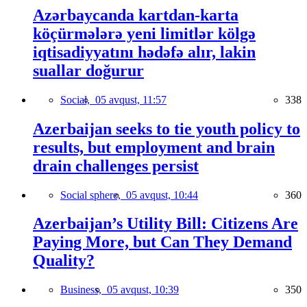
Azərbaycanda kartdan-karta
köçürmələrə yeni limitlər kölgə
iqtisadiyyatını hədəfə alır, lakin
suallar doğurur
Social,
05 avqust, 11:57
338
Azerbaijan seeks to tie youth policy to
results, but employment and brain
drain challenges persist
Social sphere,
05 avqust, 10:44
360
Azerbaijan’s Utility Bill: Citizens Are
Paying More, but Can They Demand
Quality?
Business,
05 avqust, 10:39
350