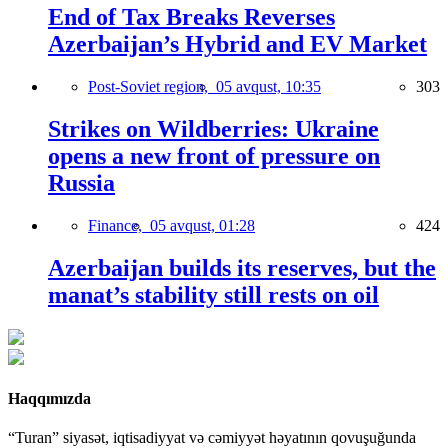
End of Tax Breaks Reverses
Azerbaijan’s Hybrid and EV Market
Post-Soviet region,
05 avqust, 10:35
303
Strikes on Wildberries: Ukraine
opens a new front of pressure on
Russia
Finance,
05 avqust, 01:28
424
Azerbaijan builds its reserves, but the
manat’s stability still rests on oil
Haqqımızda
“Turan” siyasət, iqtisadiyyat və cəmiyyət həyatının qovuşuğunda