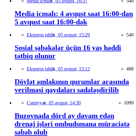
Media İcmalı,
05 avqust, 16:37
540
Media icmalı: 4 avqust saat 16:00-dan
5 avqust saat 16:00-dək
Ekspress təhlil,
05 avqust, 15:29
540
Sosial şəbəkələr üçün 16 yaş həddi
tətbiq olunur
Ekspress təhlil,
05 avqust, 15:12
488
Dövlət əmlakının qurumlar arasında
verilməsi qaydaları sadələşdirilib
Cəmiyyət,
05 avqust, 14:30
1099
Buzovnada dörd ay davam edən
drenaj işləri ombudsmana müraciətə
səbəb olub