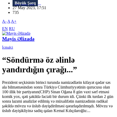
Böyük Şərq
27 May 2023, 17:51
735
A-
A
A+
EN
RU
Mayis Əlizadə
İcmalçi
“Söndürmə öz əlinlə
yandırdığın çırağı...”
Prezident seçkisinin birinci turunda namizədlərin kifayət qədər səs
ala bilməməsindən sonra Türkiyə Cümhuriyyətinin qurucusu olan
100 illik bir partiyanın(CHP) Sinan Oğana 8 gün vaxt sərf etməsi
komik yox, qəti şəkildə faciəli bir durum idi. Çünki ilk turdan 2 gün
sonra lazımi analizlər edilmiş və müxalifətin namizədinin radikal
şəkildə mövzu və üslub dəyişdirilməsi qərarlaşdırılmışdı. Mövzu və
üslub dəyişikliyinə sadiq qalan Kemal Kılıçdaroğlu:...