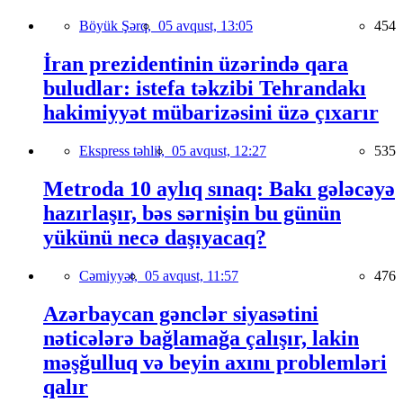
Böyük Şərq,
05 avqust, 13:05
454
İran prezidentinin üzərində qara
buludlar: istefa təkzibi Tehrandakı
hakimiyyət mübarizəsini üzə çıxarır
Ekspress təhlil,
05 avqust, 12:27
535
Metroda 10 aylıq sınaq: Bakı gələcəyə
hazırlaşır, bəs sərnişin bu günün
yükünü necə daşıyacaq?
Cəmiyyət,
05 avqust, 11:57
476
Azərbaycan gənclər siyasətini
nəticələrə bağlamağa çalışır, lakin
məşğulluq və beyin axını problemləri
qalır