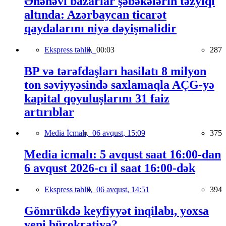
Ənənəvi bazarlar şəbəkələrin təzyiqi
altında: Azərbaycan ticarət
qaydalarını niyə dəyişməlidir
Ekspress təhlil,
00:03
287
BP və tərəfdaşları hasilatı 8 milyon
ton səviyyəsində saxlamaqla AÇG-yə
kapital qoyuluşlarını 31 faiz
artırıblar
Media İcmalı,
06 avqust, 15:09
375
Media icmalı: 5 avqust saat 16:00-dan
6 avqust 2026-cı il saat 16:00-dək
Ekspress təhlil,
06 avqust, 14:51
394
Gömrükdə keyfiyyət inqilabı, yoxsa
yeni bürokratiya?