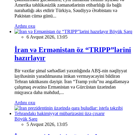
Amerika təhlükəsizlik zəmanətlərinin etibarlılığı ilə bağlı
narahatlığı əks etdirir Türkiyə, Səudiyyə Ərəbistanı və
Pakistan cümə günü...
Ardını oxu
Böyük Şərq
6 Avqust 2026, 13:05
İran və Ermənistan öz “TRIPP”lərini
hazırlayır
Bir vaxtlar şimal sərhədləri yaxınlığında ABŞ-nin nəqliyyat
layihəsinin yaradılmasına imkan verməyəcəyini bildirən
Tehran taktikasını dəyişir. İran “Tramp yolu”nu əngəlləməyə
çalışmaq əvəzinə Ermənistan və Gürcüstan üzərindən
miqyasca daha məhdud,...
Ardını oxu
Böyük Şərq
5 Avqust 2026, 13:05