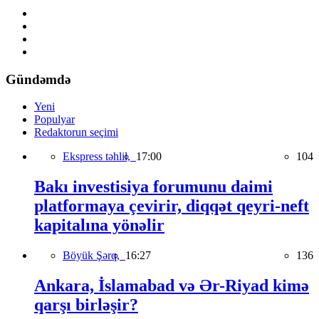
Gündəmdə
Yeni
Populyar
Redaktorun seçimi
Ekspress təhlil,
17:00
104
Bakı investisiya forumunu daimi
platformaya çevirir, diqqət qeyri-neft
kapitalına yönəlir
Böyük Şərq,
16:27
136
Ankara, İslamabad və Ər-Riyad kimə
qarşı birləşir?