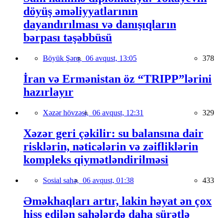
döyüş əməliyyatlarının
dayandırılması və danışıqların
bərpası təşəbbüsü
Böyük Şərq,
06 avqust, 13:05
378
İran və Ermənistan öz “TRIPP”lərini
hazırlayır
Xəzər hövzəsi,
06 avqust, 12:31
329
Xəzər geri çəkilir: su balansına dair
risklərin, nəticələrin və zəifliklərin
kompleks qiymətləndirilməsi
Sosial sahə,
06 avqust, 01:38
433
Əməkhaqları artır, lakin həyat ən çox
hiss edilən sahələrdə daha sürətlə