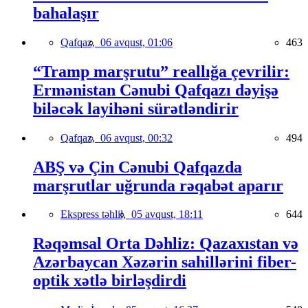
bahalaşır
Qafqaz,
06 avqust, 01:06
463
“Tramp marşrutu” reallığa çevrilir:
Ermənistan Cənubi Qafqazı dəyişə
biləcək layihəni sürətləndirir
Qafqaz,
06 avqust, 00:32
494
ABŞ və Çin Cənubi Qafqazda
marşrutlar uğrunda rəqabət aparır
Ekspress təhlil,
05 avqust, 18:11
644
Rəqəmsal Orta Dəhliz: Qazaxıstan və
Azərbaycan Xəzərin sahillərini fiber-
optik xətlə birləşdirdi