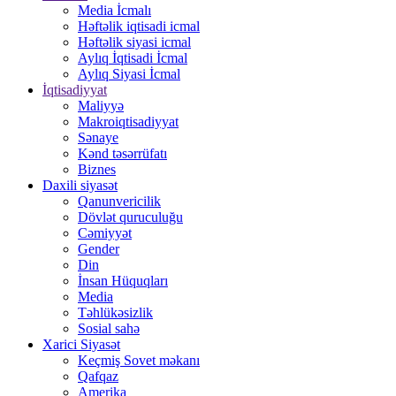
Media İcmalı
Həftəlik iqtisadi icmal
Həftəlik siyasi icmal
Aylıq İqtisadi İcmal
Aylıq Siyasi İcmal
İqtisadiyyat
Maliyyə
Makroiqtisadiyyat
Sənaye
Kənd təsərrüfatı
Biznes
Daxili siyasət
Qanunvericilik
Dövlət quruculuğu
Cəmiyyət
Gender
Din
İnsan Hüquqları
Media
Təhlükəsizlik
Sosial sahə
Xarici Siyasət
Keçmiş Sovet məkanı
Qafqaz
Amerika