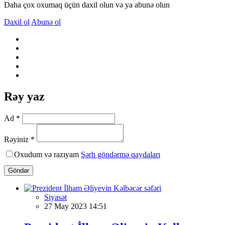
Daha çox oxumaq üçün daxil olun və ya abunə olun
Daxil ol
Abunə ol
Rəy yaz
Ad *
Rəyiniz *
Oxudum və razıyam
Şərh göndərmə qaydaları
Göndər
Siyasət
27 May 2023 14:51