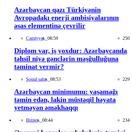
Azərbaycan qazı Türkiyənin
Avropadakı enerji ambisiyalarının
əsas elementinə çevrilir
Cəmiyyət,
08:59
250
Diplom var, iş yoxdur: Azərbaycanda
təhsil niyə gənclərin məşğulluğuna
təminat vermir?
Sosial sahə,
08:53
229
Azərbaycan minimumu: yaşamağı
təmin edən, lakin müstəqil həyata
yetməyən əməkhaqqı
Biznes,
08:44
234