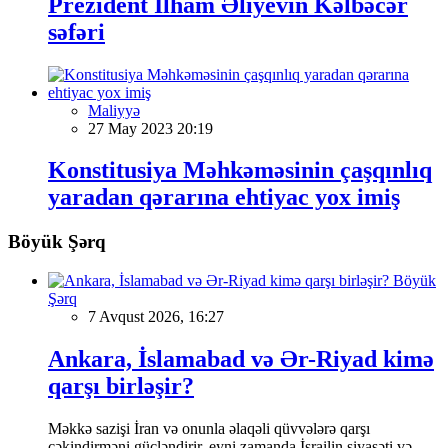
Prezident İlham Əliyevin Kəlbəcər
səfəri
Maliyyə
27 May 2023 20:19
Konstitusiya Məhkəməsinin çaşqınlıq
yaradan qərarına ehtiyac yox imiş
Böyük Şərq
Böyük
Şərq
7 Avqust 2026, 16:27
Ankara, İslamabad və Ər-Riyad kimə
qarşı birləşir?
Məkkə sazişi İran və onunla əlaqəli qüvvələrə qarşı
çəkindirməni gücləndirir, eyni zamanda İsrailin siyasəti və