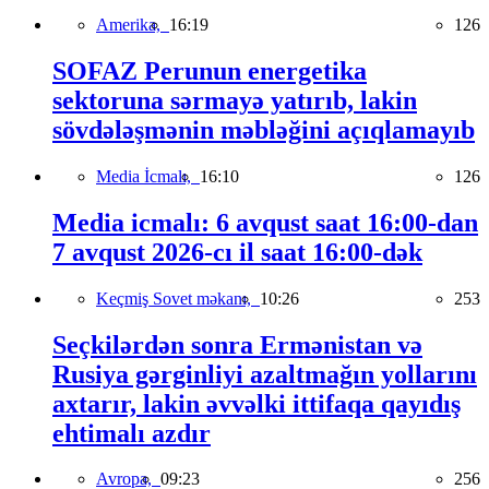
Amerika,
16:19
126
SOFAZ Perunun energetika
sektoruna sərmayə yatırıb, lakin
sövdələşmənin məbləğini açıqlamayıb
Media İcmalı,
16:10
126
Media icmalı: 6 avqust saat 16:00-dan
7 avqust 2026-cı il saat 16:00-dək
Keçmiş Sovet məkanı,
10:26
253
Seçkilərdən sonra Ermənistan və
Rusiya gərginliyi azaltmağın yollarını
axtarır, lakin əvvəlki ittifaqa qayıdış
ehtimalı azdır
Avropa,
09:23
256