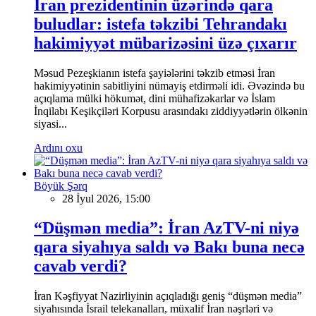
İran prezidentinin üzərində qara
buludlar: istefa təkzibi Tehrandakı
hakimiyyət mübarizəsini üzə çıxarır
Məsud Pezeşkianın istefa şayiələrini təkzib etməsi İran
hakimiyyətinin sabitliyini nümayiş etdirməli idi. Əvəzində bu
açıqlama mülki hökumət, dini mühafizəkarlar və İslam
İnqilabı Keşikçiləri Korpusu arasındakı ziddiyyətlərin ölkənin
siyasi...
Ardını oxu
Böyük Şərq
28 İyul 2026, 15:00
“Düşmən media”: İran AzTV-ni niyə
qara siyahıya saldı və Bakı buna necə
cavab verdi?
İran Kəşfiyyat Nazirliyinin açıqladığı geniş “düşmən media”
siyahısında İsrail telekanalları, müxalif İran nəşrləri və