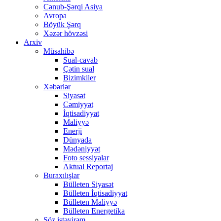
Cənub-Şərqi Asiya
Avropa
Böyük Şərq
Xəzər hövzəsi
Arxiv
Müsahibə
Sual-cavab
Çətin sual
Bizimkiler
Xəbərlər
Siyasət
Cəmiyyət
İqtisadiyyat
Maliyyə
Enerji
Dünyada
Mədəniyyət
Foto sessiyalar
Aktual Reportaj
Buraxılışlar
Bülleten Siyasət
Bülleten İqtisadiyyat
Bülleten Maliyyə
Bülleten Energetika
Söz istəyirəm