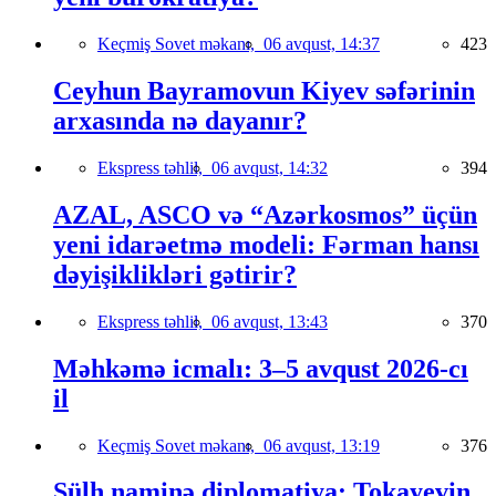
Keçmiş Sovet məkanı,
06 avqust, 14:37
423
Ceyhun Bayramovun Kiyev səfərinin
arxasında nə dayanır?
Ekspress təhlil,
06 avqust, 14:32
394
AZAL, ASCO və “Azərkosmos” üçün
yeni idarəetmə modeli: Fərman hansı
dəyişiklikləri gətirir?
Ekspress təhlil,
06 avqust, 13:43
370
Məhkəmə icmalı: 3–5 avqust 2026-cı
il
Keçmiş Sovet məkanı,
06 avqust, 13:19
376
Sülh naminə diplomatiya: Tokayevin