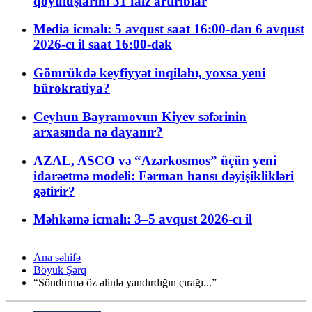
qoyuluşlarını 31 faiz artırıblar
Media icmalı: 5 avqust saat 16:00-dan 6 avqust
2026-cı il saat 16:00-dək
Gömrükdə keyfiyyət inqilabı, yoxsa yeni
bürokratiya?
Ceyhun Bayramovun Kiyev səfərinin
arxasında nə dayanır?
AZAL, ASCO və “Azərkosmos” üçün yeni
idarəetmə modeli: Fərman hansı dəyişiklikləri
gətirir?
Məhkəmə icmalı: 3–5 avqust 2026-cı il
Ana səhifə
Böyük Şərq
“Söndürmə öz əlinlə yandırdığın çırağı...”