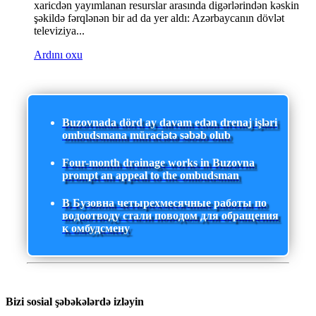
xaricdən yayımlanan resurslar arasında digərlərindən kəskin
şəkildə fərqlənən bir ad da yer aldı: Azərbaycanın dövlət
televiziya...
Ardını oxu
Buzovnada dörd ay davam edən drenaj işləri
ombudsmana müraciətə səbəb olub
Four-month drainage works in Buzovna
prompt an appeal to the ombudsman
В Бузовна четырехмесячные работы по
водоотводу стали поводом для обращения
к омбудсмену
Bizi sosial şəbəkələrdə izləyin