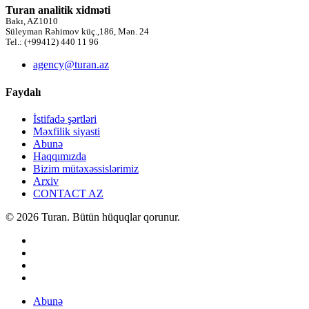
Turan analitik xidməti
Bakı, AZ1010
Süleyman Rəhimov küç.,186, Mən. 24
Tel.: (+99412) 440 11 96
agency@turan.az
Faydalı
İstifadə şərtləri
Məxfilik siyasti
Abunə
Haqqımızda
Bizim mütəxəssislərimiz
Arxiv
CONTACT AZ
© 2026 Turan. Bütün hüquqlar qorunur.
Abunə