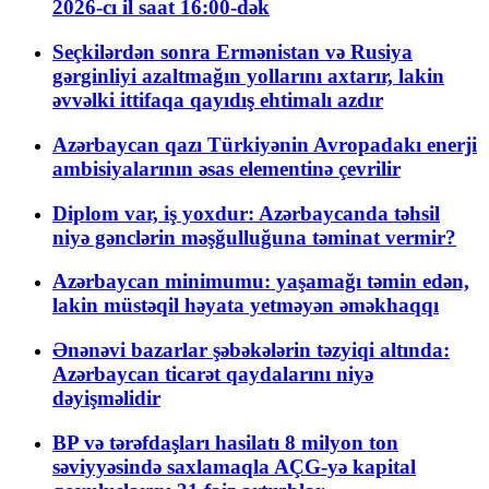
2026-cı il saat 16:00-dək
Seçkilərdən sonra Ermənistan və Rusiya
gərginliyi azaltmağın yollarını axtarır, lakin
əvvəlki ittifaqa qayıdış ehtimalı azdır
Azərbaycan qazı Türkiyənin Avropadakı enerji
ambisiyalarının əsas elementinə çevrilir
Diplom var, iş yoxdur: Azərbaycanda təhsil
niyə gənclərin məşğulluğuna təminat vermir?
Azərbaycan minimumu: yaşamağı təmin edən,
lakin müstəqil həyata yetməyən əməkhaqqı
Ənənəvi bazarlar şəbəkələrin təzyiqi altında:
Azərbaycan ticarət qaydalarını niyə
dəyişməlidir
BP və tərəfdaşları hasilatı 8 milyon ton
səviyyəsində saxlamaqla AÇG-yə kapital