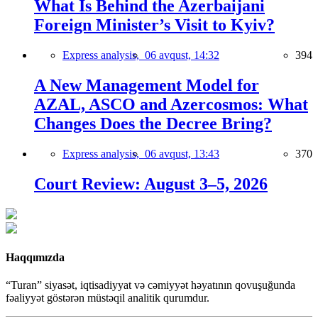
What Is Behind the Azerbaijani
Foreign Minister’s Visit to Kyiv?
Express analysis,
06 avqust, 14:32
394
A New Management Model for
AZAL, ASCO and Azercosmos: What
Changes Does the Decree Bring?
Express analysis,
06 avqust, 13:43
370
Court Review: August 3–5, 2026
Haqqımızda
“Turan” siyasət, iqtisadiyyat və cəmiyyət həyatının qovuşuğunda
fəaliyyət göstərən müstəqil analitik qurumdur.