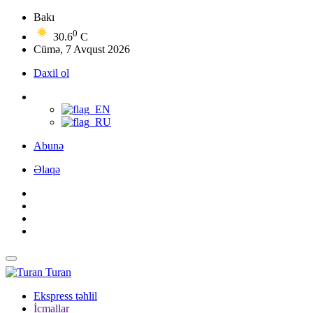
Bakı
0
30.6
C
Cümə, 7 Avqust 2026
Daxil ol
Abunə
Əlaqə
Turan
Ekspress təhlil
İcmallar