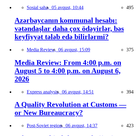
Sosial sahə,
05 avqust, 10:44
495
Azərbaycanın kommunal hesabı:
vətəndaşlar daha çox ödəyirlər, bəs
keyfiyyət tələb edə bilirlərmi?
Media Review,
06 avqust, 15:09
375
Media Review: From 4:00 p.m. on
August 5 to 4:00 p.m. on August 6,
2026
Express analysis,
06 avqust, 14:51
394
A Quality Revolution at Customs —
or New Bureaucracy?
Post-Soviet region,
06 avqust, 14:37
423