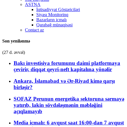
ASTNA
İqtisadiyyat Göstəriciləri
Siyası Monitorinq
Bazarların icmalı
Qarabağ münaqişəsi
Contact az
Son yenilənmə
(27 d. əvvəl)
Bakı investisiya forumunu daimi platformaya
çevirir, diqqət qeyri-neft kapitalına yönəlir
Ankara, İslamabad və Ər-Riyad kimə qarşı
birləşir?
SOFAZ Perunun energetika sektoruna sərmayə
yatırıb, lakin sövdələşmənin məbləğini
açıqlamayıb
Media icmalı: 6 avqust saat 16:00-dan 7 avqust