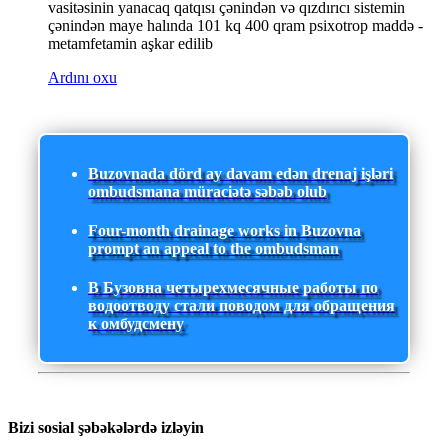
vasitəsinin yanacaq qatqısı çənindən və qızdırıcı sistemin
çənindən maye halında 101 kq 400 qram psixotrop maddə -
metamfetamin aşkar edilib
Ardını oxu
Buzovnada dörd ay davam edən drenaj işləri
ombudsmana müraciətə səbəb olub
Four-month drainage works in Buzovna
prompt an appeal to the ombudsman
В Бузовна четырехмесячные работы по
водоотводу стали поводом для обращения
к омбудсмену
Bizi sosial şəbəkələrdə izləyin