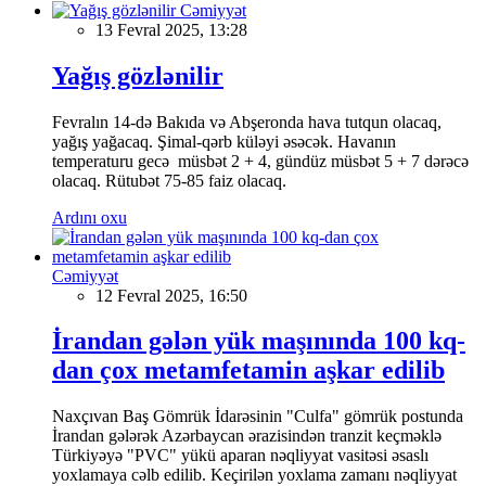
Cəmiyyət
13 Fevral 2025, 13:28
Yağış gözlənilir
Fevralın 14-də Bakıda və Abşeronda hava tutqun olacaq,
yağış yağacaq. Şimal-qərb küləyi əsəcək. Havanın
temperaturu gecə müsbət 2 + 4, gündüz müsbət 5 + 7 dərəcə
olacaq. Rütubət 75-85 faiz olacaq.
Ardını oxu
Cəmiyyət
12 Fevral 2025, 16:50
İrandan gələn yük maşınında 100 kq-
dan çox metamfetamin aşkar edilib
Naxçıvan Baş Gömrük İdarəsinin "Culfa" gömrük postunda
İrandan gələrək Azərbaycan ərazisindən tranzit keçməklə
Türkiyəyə "PVC" yükü aparan nəqliyyat vasitəsi əsaslı
yoxlamaya cəlb edilib. Keçirilən yoxlama zamanı nəqliyyat