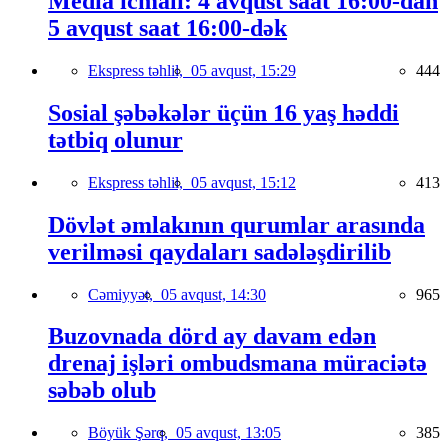
Media icmalı: 4 avqust saat 16:00-dan
5 avqust saat 16:00-dək
Ekspress təhlil,
05 avqust, 15:29
444
Sosial şəbəkələr üçün 16 yaş həddi
tətbiq olunur
Ekspress təhlil,
05 avqust, 15:12
413
Dövlət əmlakının qurumlar arasında
verilməsi qaydaları sadələşdirilib
Cəmiyyət,
05 avqust, 14:30
965
Buzovnada dörd ay davam edən
drenaj işləri ombudsmana müraciətə
səbəb olub
Böyük Şərq,
05 avqust, 13:05
385