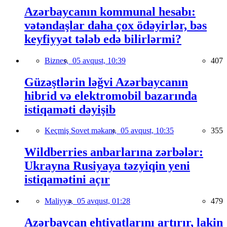
Azərbaycanın kommunal hesabı:
vətəndaşlar daha çox ödəyirlər, bəs
keyfiyyət tələb edə bilirlərmi?
Biznes,
05 avqust, 10:39
407
Güzəştlərin ləğvi Azərbaycanın
hibrid və elektromobil bazarında
istiqaməti dəyişib
Keçmiş Sovet məkanı,
05 avqust, 10:35
355
Wildberries anbarlarına zərbələr:
Ukrayna Rusiyaya təzyiqin yeni
istiqamətini açır
Maliyyə,
05 avqust, 01:28
479
Azərbaycan ehtiyatlarını artırır, lakin