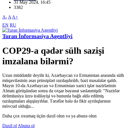
31 May 2024, 16:45
3382
A-
A
A+
EN
RU
Turan İnformasiya Agentliyi
COP29-a qədər sülh sazişi
imzalana bilərmi?
Uzun müddətdir deyilir ki, Azərbaycan və Ermənistan arasında sülh
müqaviləsinin əsas prinsipləri razılaşdırılıb, bəzi məsələlər qalıb.
Mayın 10-da Azərbaycan və Ermənistan xarici işlər nazirlərinin
Almatı görüşündən sonra da oxşar bəyanat səslənmişdi: "Nazirlər
delimitasiya üzrə irəliləyişi və bununla bağlı əldə edilmiş
razılaşmaları alqışlayıblar. Tərəflər hələ də fikir ayrılıqlarının
mövcud olduğu...
Daha çox oxumaq üçün daxil olun və ya abunə olun
Daxil ol
Abunə ol