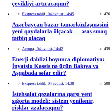
çevikliyi artıracaqmı?
Ekspress təhlil,
04 avqust, 14:45
476
Azərbaycan bazar təmərküzləşməsini
yeni qaydalarla ölçəcək — əsas sınaq
tətbiq olacaq
Avropa,
04 avqust, 14:42
439
Enerji dəhlizi boyunca diplomatiya:
İnyatsio Kassis nə üçün Bakıya və
Aşqabada səfər edir?
Ekspress təhlil,
04 avqust, 14:38
500
İstehsalat qəzalarına qarşı yeni
sığorta modeli: sistem yenilənir,
risklər azalacaqmı?