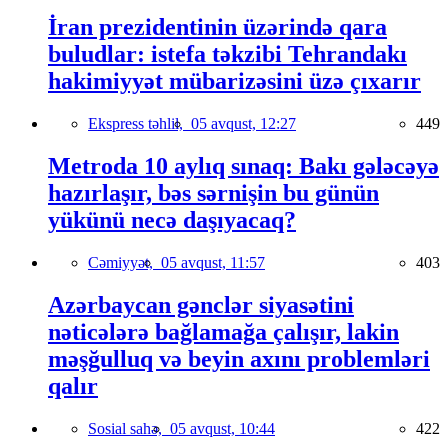
İran prezidentinin üzərində qara
buludlar: istefa təkzibi Tehrandakı
hakimiyyət mübarizəsini üzə çıxarır
Ekspress təhlil,
05 avqust, 12:27
449
Metroda 10 aylıq sınaq: Bakı gələcəyə
hazırlaşır, bəs sərnişin bu günün
yükünü necə daşıyacaq?
Cəmiyyət,
05 avqust, 11:57
403
Azərbaycan gənclər siyasətini
nəticələrə bağlamağa çalışır, lakin
məşğulluq və beyin axını problemləri
qalır
Sosial sahə,
05 avqust, 10:44
422