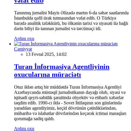
vəfat edib
Tanınmış jurnalist Mayis Əlizadə martın 6-da səhər saatlarında
İstanbulda qəfil ürək tutmasından vəfat edib. O Türkiyə
barədə analitik təfəkkürü, bu ölkənin tarixi və siyasəti ilə bağlı
dərin biliyi ilə tanınan jurnalist və tərcüməçi idi.
Ardını oxu
Cəmiyyət
13 Fevral 2025, 14:02
Turan İnformasiya Agentliyinin
oxucularına müraciətı
Otuz ildən artıq bir müddətdə Turan İnformasiya Agentliyi
Azərbaycanda müstəqil jurnalistikanın dayağı olub, siyasi və
iqtisadi qeyri-sabitlik şəraitində obyektiv və etibarlı xəbərlər
təqdim edib. 1990-cı ildə - Sovet İttifaqının son günlərində
yaradılan agentliyimiz, keçid dövrünün çətinliklərindən,
müharibə və islahatlar dövrlərindən keçərək ictimai maraqları
qorumağa sadiq qalıb.
Ardını oxu