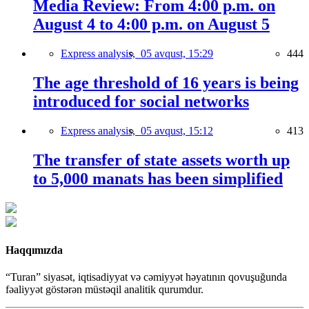
Media Review: From 4:00 p.m. on
August 4 to 4:00 p.m. on August 5
Express analysis,
05 avqust, 15:29
444
The age threshold of 16 years is being
introduced for social networks
Express analysis,
05 avqust, 15:12
413
The transfer of state assets worth up
to 5,000 manats has been simplified
Haqqımızda
“Turan” siyasət, iqtisadiyyat və cəmiyyət həyatının qovuşuğunda
fəaliyyət göstərən müstəqil analitik qurumdur.