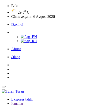
Bakı
0
29.5
C
Cümə axşamı, 6 Avqust 2026
Daxil ol
Abunə
Əlaqə
Turan
Ekspress təhlil
İcmallar