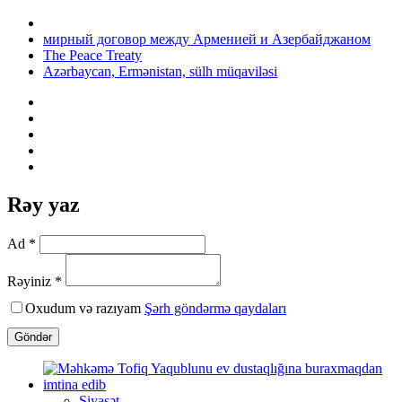
мирный договор между Арменией и Азербайджаном
The Peace Treaty
Azərbaycan, Ermənistan, sülh müqaviləsi
Rəy yaz
Ad *
Rəyiniz *
Oxudum və razıyam
Şərh göndərmə qaydaları
Göndər
Siyasət