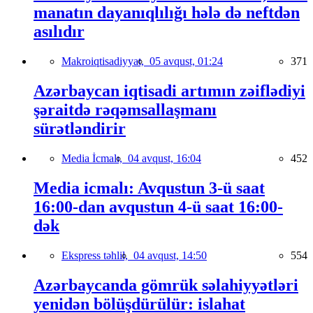
manatın dayanıqlılığı hələ də neftdən
asılıdır
Makroiqtisadiyyat,
05 avqust, 01:24
371
Azərbaycan iqtisadi artımın zəiflədiyi
şəraitdə rəqəmsallaşmanı
sürətləndirir
Media İcmalı,
04 avqust, 16:04
452
Media icmalı: Avqustun 3-ü saat
16:00-dan avqustun 4-ü saat 16:00-
dək
Ekspress təhlil,
04 avqust, 14:50
554
Azərbaycanda gömrük səlahiyyətləri
yenidən bölüşdürülür: islahat