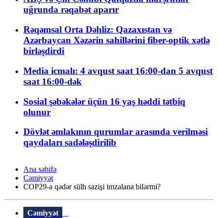
uğrunda rəqabət aparır
Rəqəmsal Orta Dəhliz: Qazaxıstan və
Azərbaycan Xəzərin sahillərini fiber-optik xətlə
birləşdirdi
Media icmalı: 4 avqust saat 16:00-dan 5 avqust
saat 16:00-dək
Sosial şəbəkələr üçün 16 yaş həddi tətbiq
olunur
Dövlət əmlakının qurumlar arasında verilməsi
qaydaları sadələşdirilib
Ana səhifə
Cəmiyyət
COP29-a qədər sülh sazişi imzalana bilərmi?
Cəmiyyət