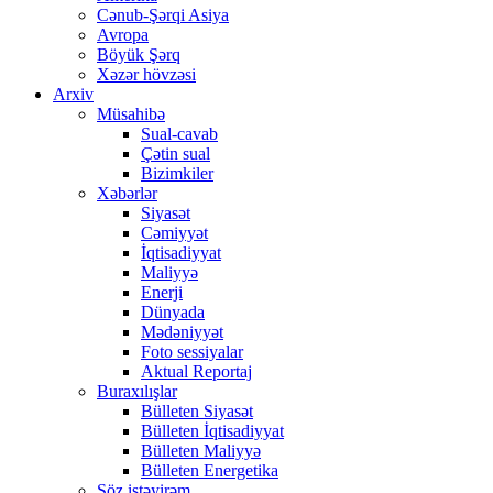
Cənub-Şərqi Asiya
Avropa
Böyük Şərq
Xəzər hövzəsi
Arxiv
Müsahibə
Sual-cavab
Çətin sual
Bizimkiler
Xəbərlər
Siyasət
Cəmiyyət
İqtisadiyyat
Maliyyə
Enerji
Dünyada
Mədəniyyət
Foto sessiyalar
Aktual Reportaj
Buraxılışlar
Bülleten Siyasət
Bülleten İqtisadiyyat
Bülleten Maliyyə
Bülleten Energetika
Söz istəyirəm