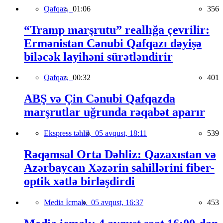
Qafqaz,
01:06
356
“Tramp marşrutu” reallığa çevrilir:
Ermənistan Cənubi Qafqazı dəyişə
biləcək layihəni sürətləndirir
Qafqaz,
00:32
401
ABŞ və Çin Cənubi Qafqazda
marşrutlar uğrunda rəqabət aparır
Ekspress təhlil,
05 avqust, 18:11
539
Rəqəmsal Orta Dəhliz: Qazaxıstan və
Azərbaycan Xəzərin sahillərini fiber-
optik xətlə birləşdirdi
Media İcmalı,
05 avqust, 16:37
453