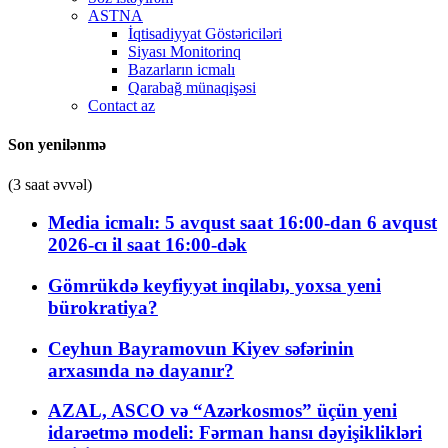
ASTNA
İqtisadiyyat Göstəriciləri
Siyası Monitorinq
Bazarların icmalı
Qarabağ münaqişəsi
Contact az
Son yenilənmə
(3 saat əvvəl)
Media icmalı: 5 avqust saat 16:00-dan 6 avqust
2026-cı il saat 16:00-dək
Gömrükdə keyfiyyət inqilabı, yoxsa yeni
bürokratiya?
Ceyhun Bayramovun Kiyev səfərinin
arxasında nə dayanır?
AZAL, ASCO və “Azərkosmos” üçün yeni
idarəetmə modeli: Fərman hansı dəyişiklikləri