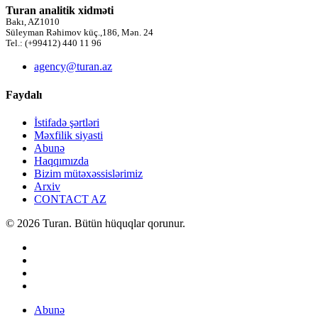
Turan analitik xidməti
Bakı, AZ1010
Süleyman Rəhimov küç.,186, Mən. 24
Tel.: (+99412) 440 11 96
agency@turan.az
Faydalı
İstifadə şərtləri
Məxfilik siyasti
Abunə
Haqqımızda
Bizim mütəxəssislərimiz
Arxiv
CONTACT AZ
© 2026 Turan. Bütün hüquqlar qorunur.
Abunə