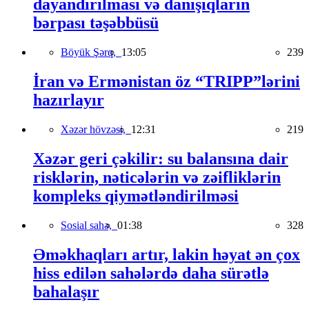
dayandırılması və danışıqların
bərpası təşəbbüsü
Böyük Şərq,
13:05
239
İran və Ermənistan öz “TRIPP”lərini
hazırlayır
Xəzər hövzəsi,
12:31
219
Xəzər geri çəkilir: su balansına dair
risklərin, nəticələrin və zəifliklərin
kompleks qiymətləndirilməsi
Sosial sahə,
01:38
328
Əməkhaqları artır, lakin həyat ən çox
hiss edilən sahələrdə daha sürətlə
bahalaşır