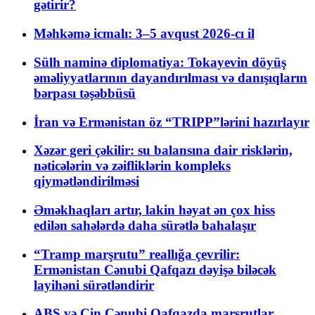
gətirir?
Məhkəmə icmalı: 3–5 avqust 2026-cı il
Sülh naminə diplomatiya: Tokayevin döyüş
əməliyyatlarının dayandırılması və danışıqların
bərpası təşəbbüsü
İran və Ermənistan öz “TRIPP”lərini hazırlayır
Xəzər geri çəkilir: su balansına dair risklərin,
nəticələrin və zəifliklərin kompleks
qiymətləndirilməsi
Əməkhaqları artır, lakin həyat ən çox hiss
edilən sahələrdə daha sürətlə bahalaşır
“Tramp marşrutu” reallığa çevrilir:
Ermənistan Cənubi Qafqazı dəyişə biləcək
layihəni sürətləndirir
ABŞ və Çin Cənubi Qafqazda marşrutlar