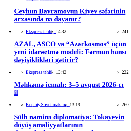
Ceyhun Bayramovun Kiyev səfərinin
arxasında nə dayanır?
Ekspress təhlil,
14:32
241
AZAL, ASCO və “Azərkosmos” üçün
yeni idarəetmə modeli: Fərman hansı
dəyişiklikləri gətirir?
Ekspress təhlil,
13:43
232
Məhkəmə icmalı: 3–5 avqust 2026-cı
il
Keçmiş Sovet məkanı,
13:19
260
Sülh naminə diplomatiya: Tokayevin
döyüş əməliyyatlarının