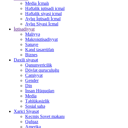
Media İcmalı
Həftəlik iqtisadi icmal
Həftəlik siyasi icmal
Aylıq İqtisadi İcmal
Aylıq Siyasi İcmal
İqtisadiyyat
Maliyyə
Makroiqtisadiyyat
Sənaye
Kənd təsərrüfatı
Biznes
Daxili siyasət
Qanunvericilik
Dövlət quruculuğu
Cəmiyyət
Gender
Din
İnsan Hüquqları
Media
Təhlükəsizlik
Sosial sahə
Xarici Siyasət
Keçmiş Sovet məkanı
Qafqaz
Amerika