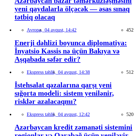
Azərbaycan bazar təmərküzləşməsini
yeni qaydalarla ölçəcək — əsas sınaq
tətbiq olacaq
Avropa,
04 avqust, 14:42
452
Enerji dəhlizi boyunca diplomatiya:
İnyatsio Kassis nə üçün Bakıya və
Aşqabada səfər edir?
Ekspress təhlil,
04 avqust, 14:38
512
İstehsalat qəzalarına qarşı yeni
sığorta modeli: sistem yenilənir,
risklər azalacaqmı?
Ekspress təhlil,
04 avqust, 12:42
520
Azərbaycan kredit zəmanəti sistemini
regionlar və Qarabağ üçün yeniləyir