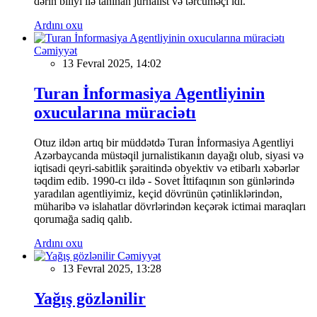
dərin biliyi ilə tanınan jurnalist və tərcüməçi idi.
Ardını oxu
Cəmiyyət
13 Fevral 2025, 14:02
Turan İnformasiya Agentliyinin
oxucularına müraciətı
Otuz ildən artıq bir müddətdə Turan İnformasiya Agentliyi
Azərbaycanda müstəqil jurnalistikanın dayağı olub, siyasi və
iqtisadi qeyri-sabitlik şəraitində obyektiv və etibarlı xəbərlər
təqdim edib. 1990-cı ildə - Sovet İttifaqının son günlərində
yaradılan agentliyimiz, keçid dövrünün çətinliklərindən,
müharibə və islahatlar dövrlərindən keçərək ictimai maraqları
qorumağa sadiq qalıb.
Ardını oxu
Cəmiyyət
13 Fevral 2025, 13:28
Yağış gözlənilir