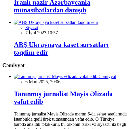
İranlı nazir Azərbaycanla
münasibətlərdən danışıb
Siyasət
7 İyul 2023 10:57
ABŞ Ukraynaya kaset sursatları
təqdim edir
Cəmiyyət
Cəmiyyət
6 Mart 2025, 20:06
Tanınmış jurnalist Mayis Əlizadə
vəfat edib
Tanınmış jurnalist Mayis Əlizadə martın 6-da səhər saatlarında
İstanbulda qəfil ürək tutmasından vəfat edib. O Türkiyə
barədə analitik təfəkkürü, bu ölkənin tarixi və siyasəti ilə bağlı