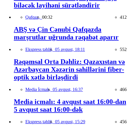
biləcək layihəni sürətləndirir
Qafqaz,
00:32
412
ABŞ və Çin Cənubi Qafqazda
marşrutlar uğrunda rəqabət aparır
Ekspress təhlil,
05 avqust, 18:11
552
Rəqəmsal Orta Dəhliz: Qazaxıstan və
Azərbaycan Xəzərin sahillərini fiber-
optik xətlə birləşdirdi
Media İcmalı,
05 avqust, 16:37
466
Media icmalı: 4 avqust saat 16:00-dan
5 avqust saat 16:00-dək
Ekspress təhlil,
05 avqust, 15:29
456