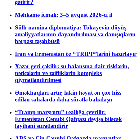
gətirir?
Məhkəmə icmalı: 3–5 avqust 2026-cı il
Sülh naminə diplomatiya: Tokayevin döyüş
əməliyyatlarının dayandırılması və danışıqların
bərpası təşəbbüsü
İran və Ermənistan öz “TRIPP”lərini hazırlayır
Xəzər geri çəkilir: su balansına dair risklərin,
nəticələrin və zəifliklərin kompleks
qiymətləndirilməsi
Əməkhaqları artır, lakin həyat ən çox hiss
edilən sahələrdə daha sürətlə bahalaşır
“Tramp marşrutu” reallığa çevrilir:
Ermənistan Cənubi Qafqazı dəyişə biləcək
layihəni sürətləndirir
ABŞ və Çin Cənubi Qafqazda marşrutlar