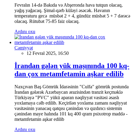
Fevralın 14-də Bakıda və Abşeronda hava tutqun olacaq,
yağış yağacaq. Şimal-qərb küləyi əsəcək. Havanın
temperaturu gecə müsbət 2 + 4, gündüz müsbət 5 + 7 dərəcə
olacaq. Rütubət 75-85 faiz olacaq.
Ardını oxu
Cəmiyyət
12 Fevral 2025, 16:50
İrandan gələn yük maşınında 100 kq-
dan çox metamfetamin aşkar edilib
Naxçıvan Baş Gömrük İdarəsinin "Culfa" gömrük postunda
İrandan gələrək Azərbaycan ərazisindən tranzit keçməklə
Türkiyəyə "PVC" yükü aparan nəqliyyat vasitəsi əsaslı
yoxlamaya cəlb edilib. Keçirilən yoxlama zamanı nəqliyyat
vasitəsinin yanacaq qatqısı çənindən və qızdırıcı sistemin
çənindən maye halında 101 kq 400 qram psixotrop maddə -
metamfetamin aşkar edilib
Ardını oxu