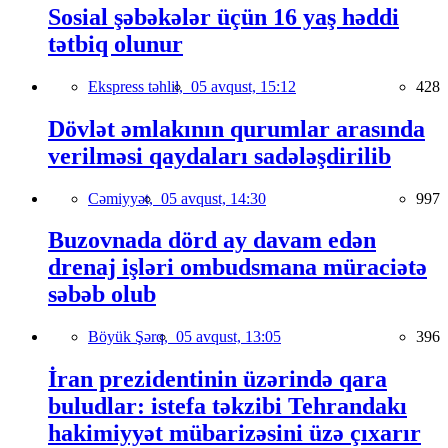
Sosial şəbəkələr üçün 16 yaş həddi
tətbiq olunur
Ekspress təhlil,
05 avqust, 15:12
428
Dövlət əmlakının qurumlar arasında
verilməsi qaydaları sadələşdirilib
Cəmiyyət,
05 avqust, 14:30
997
Buzovnada dörd ay davam edən
drenaj işləri ombudsmana müraciətə
səbəb olub
Böyük Şərq,
05 avqust, 13:05
396
İran prezidentinin üzərində qara
buludlar: istefa təkzibi Tehrandakı
hakimiyyət mübarizəsini üzə çıxarır