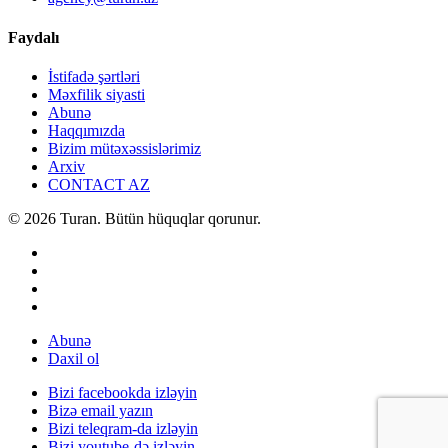
Faydalı
İstifadə şərtləri
Məxfilik siyasti
Abunə
Haqqımızda
Bizim mütəxəssislərimiz
Arxiv
CONTACT AZ
© 2026 Turan. Bütün hüquqlar qorunur.
Abunə
Daxil ol
Bizi facebookda izləyin
Bizə email yazın
Bizi teleqram-da izləyin
Bizi youtube-də izləyin