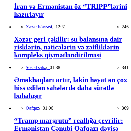
İran və Ermənistan öz “TRIPP”lərini
hazırlayır
Xəzər hövzəsi,
12:31
246
Xəzər geri çəkilir: su balansına dair
risklərin, nəticələrin və zəifliklərin
kompleks qiymətləndirilməsi
Sosial sahə,
01:38
341
Əməkhaqları artır, lakin həyat ən çox
hiss edilən sahələrdə daha sürətlə
bahalaşır
Qafqaz,
01:06
369
“Tramp marşrutu” reallığa çevrilir:
Ermənistan Cənubi Qafqazı dəyişə