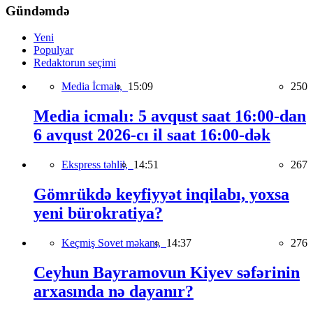
Gündəmdə
Yeni
Populyar
Redaktorun seçimi
Media İcmalı,
15:09
250
Media icmalı: 5 avqust saat 16:00-dan
6 avqust 2026-cı il saat 16:00-dək
Ekspress təhlil,
14:51
267
Gömrükdə keyfiyyət inqilabı, yoxsa
yeni bürokratiya?
Keçmiş Sovet məkanı,
14:37
276
Ceyhun Bayramovun Kiyev səfərinin
arxasında nə dayanır?