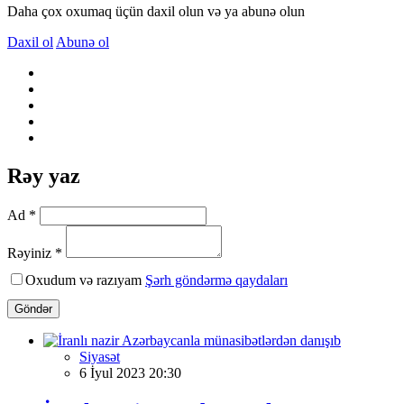
Daha çox oxumaq üçün daxil olun və ya abunə olun
Daxil ol
Abunə ol
Rəy yaz
Ad *
Rəyiniz *
Oxudum və razıyam
Şərh göndərmə qaydaları
Göndər
Siyasət
6 İyul 2023 20:30