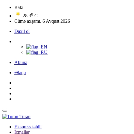
Bakı
0
28.3
C
Cümə axşamı, 6 Avqust 2026
Daxil ol
Abunə
Əlaqə
Turan
Ekspress təhlil
İcmallar