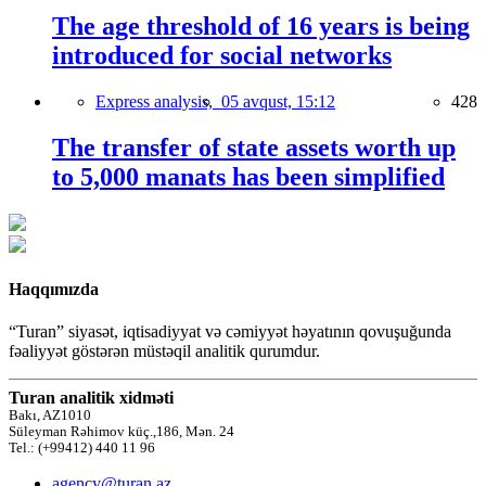
The age threshold of 16 years is being
introduced for social networks
Express analysis,
05 avqust, 15:12
428
The transfer of state assets worth up
to 5,000 manats has been simplified
Haqqımızda
“Turan” siyasət, iqtisadiyyat və cəmiyyət həyatının qovuşuğunda
fəaliyyət göstərən müstəqil analitik qurumdur.
Turan analitik xidməti
Bakı, AZ1010
Süleyman Rəhimov küç.,186, Mən. 24
Tel.: (+99412) 440 11 96
agency@turan.az