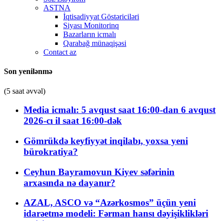
ASTNA
İqtisadiyyat Göstəriciləri
Siyası Monitorinq
Bazarların icmalı
Qarabağ münaqişəsi
Contact az
Son yenilənmə
(5 saat əvvəl)
Media icmalı: 5 avqust saat 16:00-dan 6 avqust
2026-cı il saat 16:00-dək
Gömrükdə keyfiyyət inqilabı, yoxsa yeni
bürokratiya?
Ceyhun Bayramovun Kiyev səfərinin
arxasında nə dayanır?
AZAL, ASCO və “Azərkosmos” üçün yeni
idarəetmə modeli: Fərman hansı dəyişiklikləri