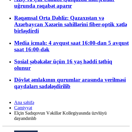
uğrunda rəqabət aparır
Rəqəmsal Orta Dəhliz: Qazaxıstan və
Azərbaycan Xəzərin sahillərini fiber-optik xətlə
birləşdirdi
Media icmalı: 4 avqust saat 16:00-dan 5 avqust
saat 16:00-dək
Sosial şəbəkələr üçün 16 yaş həddi tətbiq
olunur
Dövlət əmlakının qurumlar arasında verilməsi
qaydaları sadələşdirilib
Ana səhifə
Cəmiyyət
Elçin Sadıqovun Vəkillər Kollegiyasında üzvlüyü
dayandırılıb