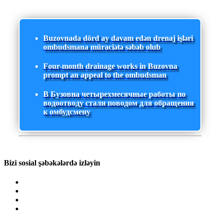
Buzovnada dörd ay davam edən drenaj işləri
ombudsmana müraciətə səbəb olub
Four-month drainage works in Buzovna
prompt an appeal to the ombudsman
В Бузовна четырехмесячные работы по
водоотводу стали поводом для обращения
к омбудсмену
Bizi sosial şəbəkələrdə izləyin