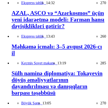
Ekspress təhlil,
14:32
270
AZAL, ASCO və “Azərkosmos” üçün
yeni idarəetmə modeli: Fərman hansı
dəyişiklikləri gətirir?
Ekspress təhlil,
13:43
260
Məhkəmə icmalı: 3–5 avqust 2026-cı
il
Keçmiş Sovet məkanı,
13:19
285
Sülh naminə diplomatiya: Tokayevin
döyüş əməliyyatlarının
dayandırılması və danışıqların
bərpası təşəbbüsü
Böyük Şərq,
13:05
270