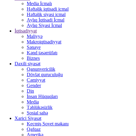
Media İcmalı
Həftəlik iqtisadi icmal
Həftəlik siyasi icmal
Aylıq İqtisadi İcmal
Aylıq Siyasi İcmal
İqtisadiyyat
Maliyyə
Makroiqtisadiyyat
Sənaye
Kənd təsərrüfatı
Biznes
Daxili siyasət
Qanunvericilik
Dövlət quruculuğu
Cəmiyyət
Gender
Din
İnsan Hüquqları
Media
Təhlükəsizlik
Sosial sahə
Xarici Siyasət
Keçmiş Sovet məkanı
Qafqaz
Amerika