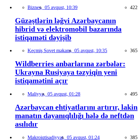
Biznes,
05 avqust, 10:39
422
Güzəştlərin ləğvi Azərbaycanın
hibrid və elektromobil bazarında
istiqaməti dəyişib
Keçmiş Sovet məkanı,
05 avqust, 10:35
365
Wildberries anbarlarına zərbələr:
Ukrayna Rusiyaya təzyiqin yeni
istiqamətini açır
Maliyyə,
05 avqust, 01:28
495
Azərbaycan ehtiyatlarını artırır, lakin
manatın dayanıqlılığı hələ də neftdən
asılıdır
Makroiqtisadiyyat,
05 avqust, 01:24
385