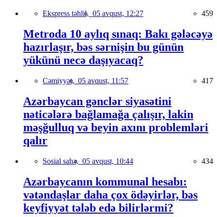
Ekspress təhlil,
05 avqust, 12:27
459
Metroda 10 aylıq sınaq: Bakı gələcəyə
hazırlaşır, bəs sərnişin bu günün
yükünü necə daşıyacaq?
Cəmiyyət,
05 avqust, 11:57
417
Azərbaycan gənclər siyasətini
nəticələrə bağlamağa çalışır, lakin
məşğulluq və beyin axını problemləri
qalır
Sosial sahə,
05 avqust, 10:44
434
Azərbaycanın kommunal hesabı:
vətəndaşlar daha çox ödəyirlər, bəs
keyfiyyət tələb edə bilirlərmi?