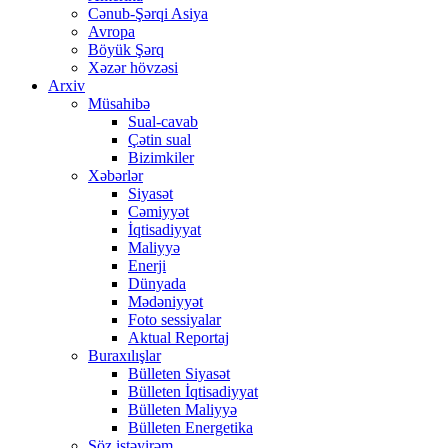
Cənub-Şərqi Asiya
Avropa
Böyük Şərq
Xəzər hövzəsi
Arxiv
Müsahibə
Sual-cavab
Çətin sual
Bizimkiler
Xəbərlər
Siyasət
Cəmiyyət
İqtisadiyyat
Maliyyə
Enerji
Dünyada
Mədəniyyət
Foto sessiyalar
Aktual Reportaj
Buraxılışlar
Bülleten Siyasət
Bülleten İqtisadiyyat
Bülleten Maliyyə
Bülleten Energetika
Söz istəyirəm