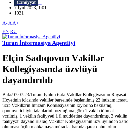
Cəmiyyət
7 İyul 2023, 1:01
1031
A-
A
A+
EN
RU
Turan İnformasiya Agentliyi
Elçin Sadıqovun Vəkillər
Kollegiyasında üzvlüyü
dayandırılıb
Bakı/07.07.23/Turan: Iyulun 6-da Vəkillər Kollegiyasının Rəyasət
Heyətinin iclasında vəkillər barəsində başlanılmış 22 intizam icraatı
üzrə Vəkillərin İntizam Komissiyasının rəylərinə baxılaraq,
qanunvericiliyin tələblərini pozduğuna görə 1 vəkilə töhmət
verilmiş, 1 vəkilin fəaliyyəti 1 il müddətinə dayandırılmış, 3 vəkilin
fəaliyyəti dayandırılaraq Vəkillər Kollegiyasının üzvlüyündən xaric
olunması üçün məhkəməyə müraciət barədə qərər qəbul olun...