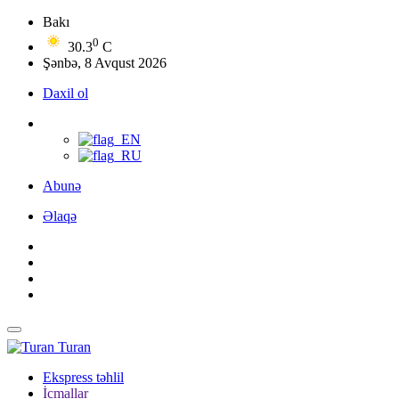
Bakı
0
30.3
C
Şənbə, 8 Avqust 2026
Daxil ol
Abunə
Əlaqə
Turan
Ekspress təhlil
İcmallar