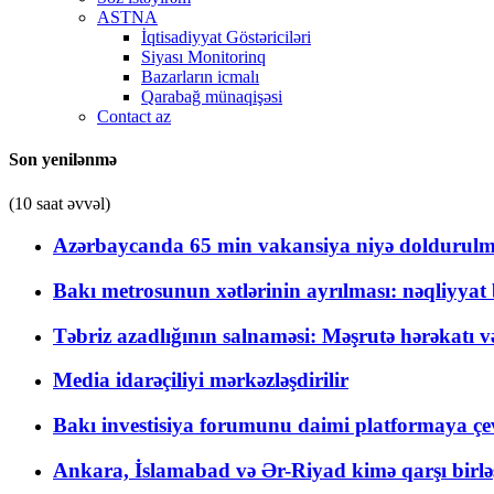
ASTNA
İqtisadiyyat Göstəriciləri
Siyası Monitorinq
Bazarların icmalı
Qarabağ münaqişəsi
Contact az
Son yenilənmə
(10 saat əvvəl)
Azərbaycanda 65 min vakansiya niyə doldurulm
Bakı metrosunun xətlərinin ayrılması: nəqliyya
Təbriz azadlığının salnaməsi: Məşrutə hərəkatı v
Media idarəçiliyi mərkəzləşdirilir
Bakı investisiya forumunu daimi platformaya çevi
Ankara, İslamabad və Ər-Riyad kimə qarşı birlə