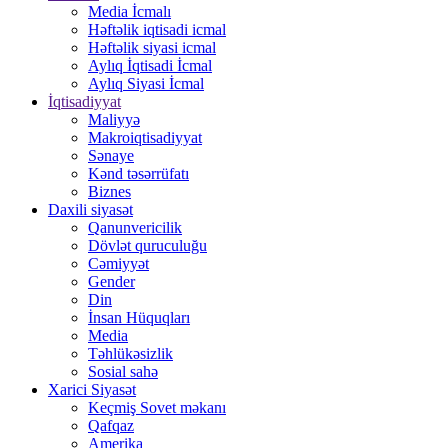
Media İcmalı
Həftəlik iqtisadi icmal
Həftəlik siyasi icmal
Aylıq İqtisadi İcmal
Aylıq Siyasi İcmal
İqtisadiyyat
Maliyyə
Makroiqtisadiyyat
Sənaye
Kənd təsərrüfatı
Biznes
Daxili siyasət
Qanunvericilik
Dövlət quruculuğu
Cəmiyyət
Gender
Din
İnsan Hüquqları
Media
Təhlükəsizlik
Sosial sahə
Xarici Siyasət
Keçmiş Sovet məkanı
Qafqaz
Amerika