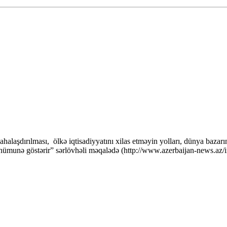
halaşdırılması, ölkə iqtisadiyyatını xilas etməyin yolları, dünya baza
 nümunə göstərir” sərlövhəli məqalədə (http://www.azerbaijan-news.