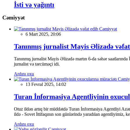
İsti və yağıntı
Cəmiyyət
Cəmiyyət
6 Mart 2025, 20:06
Tanınmış jurnalist Mayis Əlizadə vəfat
Tanınmış jurnalist Mayis Əlizadə martın 6-da səhər saatlarında İs
jurnalist və tərcüməçi idi.
Ardını oxu
Cəmiy
13 Fevral 2025, 14:02
Turan İnformasiya Agentliyinin oxucul
Otuz ildən artıq bir müddətdə Turan İnformasiya Agentliyi Azərba
ildə - Sovet İttifaqının son günlərində yaradılan agentliyimiz, 
Ardını oxu
Cəmiyyət