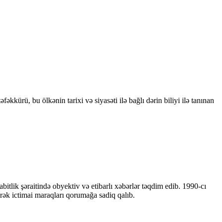
kkürü, bu ölkənin tarixi və siyasəti ilə bağlı dərin biliyi ilə tanınan
bitlik şəraitində obyektiv və etibarlı xəbərlər təqdim edib. 1990-cı
ərək ictimai maraqları qorumağa sadiq qalıb.