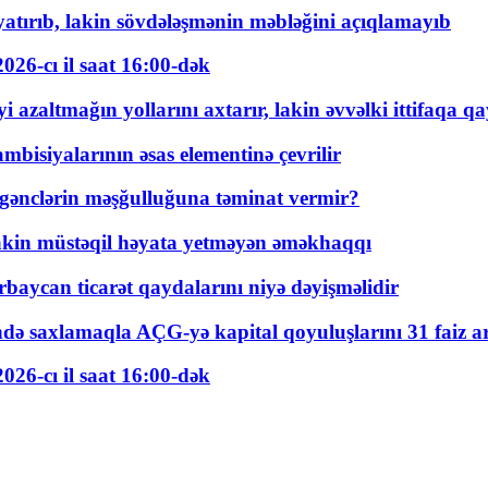
tırıb, lakin sövdələşmənin məbləğini açıqlamayıb
026-cı il saat 16:00-dək
 azaltmağın yollarını axtarır, lakin əvvəlki ittifaqa qa
bisiyalarının əsas elementinə çevrilir
 gənclərin məşğulluğuna təminat vermir?
kin müstəqil həyata yetməyən əməkhaqqı
rbaycan ticarət qaydalarını niyə dəyişməlidir
ində saxlamaqla AÇG-yə kapital qoyuluşlarını 31 faiz ar
026-cı il saat 16:00-dək