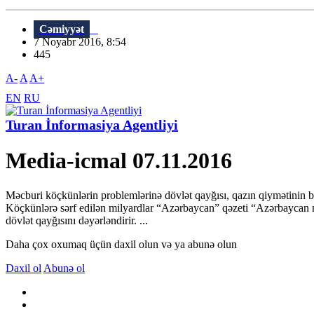
Cəmiyyət
7 Noyabr 2016, 8:54
445
A-
A
A+
EN
RU
Turan İnformasiya Agentliyi
Media-icmal 07.11.2016
Məcburi köçkünlərin problemlərinə dövlət qayğısı, qazın qiymətinin ba
Köçkünlərə sərf edilən milyardlar “Azərbaycan” qəzeti “Azərbaycan
dövlət qayğısını dəyərləndirir. ...
Daha çox oxumaq üçün daxil olun və ya abunə olun
Daxil ol
Abunə ol