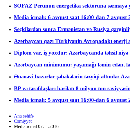
SOFAZ Perunun energetika sektoruna sərmayə ya
Media icmalı: 6 avqust saat 16:00-dan 7 avqust 2
Seçkilərdən sonra Ermənistan və Rusiya gərginliyi
Azərbaycan qazı Türkiyənin Avropadakı enerji am
Diplom var, iş yoxdur: Azərbaycanda təhsil niyə
Azərbaycan minimumu: yaşamağı təmin edən, la
Ənənəvi bazarlar şəbəkələrin təzyiqi altında: Azə
BP və tərəfdaşları hasilatı 8 milyon ton səviyyəs
Media icmalı: 5 avqust saat 16:00-dan 6 avqust 2
Ana səhifə
Cəmiyyət
Media-icmal 07.11.2016