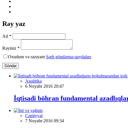
Rəy yaz
Ad *
Rəyiniz *
Oxudum və razıyam
Şərh göndərmə qaydaları
Göndər
Analitika
6 Noyabr 2016 20:47
İqtisadi böhran fundamental azadlıqlar
Cəmiyyət
7 Noyabr 2016 09:34