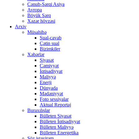
Cənub-Şərqi Asiya
Avropa
Böyük Şərq
Xəzər hövzəsi
Arxiv
Müsahibə
Sual-cavab
Çətin sual
Bizimkiler
Xəbərlər
Siyasət
Cəmiyyət
İqtisadiyyat
Maliyyə
Enerji
Dünyada
Mədəniyyət
Foto sessiyalar
Aktual Reportaj
Buraxılışlar
Bülleten Siyasət
Bülleten İqtisadiyyat
Bülleten Maliyyə
Bülleten Energetika
Söz istəyirəm