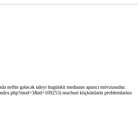
rında neftin gələcək taleyi bugünkü medianın aparıcı mövzusudur.
az/index.php?mod=3&id=109253) məcburi köçkünlərin problemlərinə