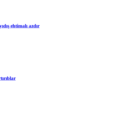
yıdış ehtimalı azdır
tırıblar