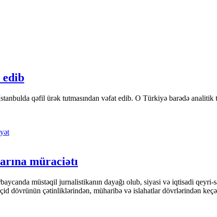
 edib
tanbulda qəfil ürək tutmasından vəfat edib. O Türkiyə barədə analitik təfə
yət
arına müraciətı
ycanda müstəqil jurnalistikanın dayağı olub, siyasi və iqtisadi qeyri-sa
keçid dövrünün çətinliklərindən, müharibə və islahatlar dövrlərindən keç