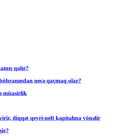
amış qalır?
t böhranından necə qaçmaq olar?
ə müasirlik
rir, diqqət qeyri-neft kapitalına yönəlir
şir?