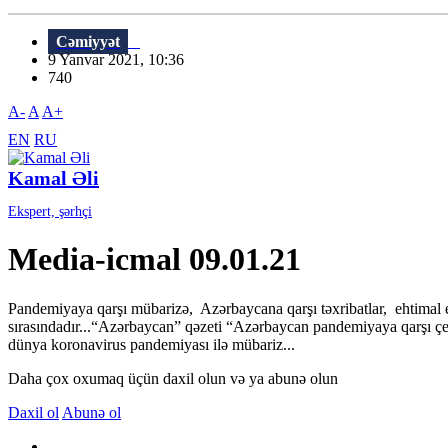
Cəmiyyət
9 Yanvar 2021, 10:36
740
A-
A
A+
EN
RU
Kamal Əli
Ekspert, şərhçi
Media-icmal 09.01.21
Pandemiyaya qarşı mübarizə, Azərbaycana qarşı təxribatlar, ehtimal 
sırasındadır...“Azərbaycan” qəzeti “Azərbaycan pandemiyaya qarşı çevi
dünya koronavirus pandemiyası ilə mübariz...
Daha çox oxumaq üçün daxil olun və ya abunə olun
Daxil ol
Abunə ol