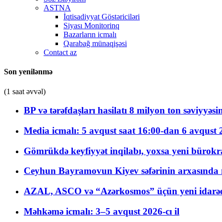
ASTNA
İqtisadiyyat Göstəriciləri
Siyası Monitorinq
Bazarların icmalı
Qarabağ münaqişəsi
Contact az
Son yenilənmə
(1 saat əvvəl)
BP və tərəfdaşları hasilatı 8 milyon ton səviyyəs
Media icmalı: 5 avqust saat 16:00-dan 6 avqust 2
Gömrükdə keyfiyyət inqilabı, yoxsa yeni bürokr
Ceyhun Bayramovun Kiyev səfərinin arxasında 
AZAL, ASCO və “Azərkosmos” üçün yeni idarəetm
Məhkəmə icmalı: 3–5 avqust 2026-cı il