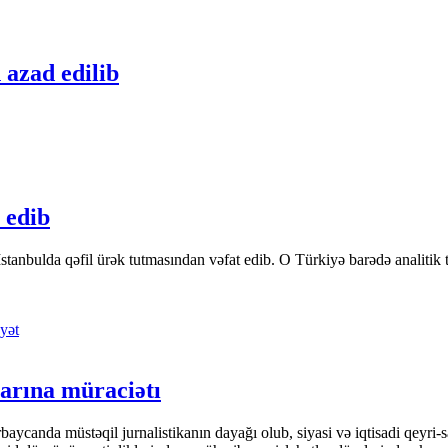
 azad edilib
 edib
tanbulda qəfil ürək tutmasından vəfat edib. O Türkiyə barədə analitik təfə
yət
arına müraciətı
ycanda müstəqil jurnalistikanın dayağı olub, siyasi və iqtisadi qeyri-sa