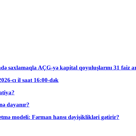
ində saxlamaqla AÇG-yə kapital qoyuluşlarını 31 faiz ar
026-cı il saat 16:00-dək
atiya?
nə dayanır?
ə modeli: Fərman hansı dəyişiklikləri gətirir?