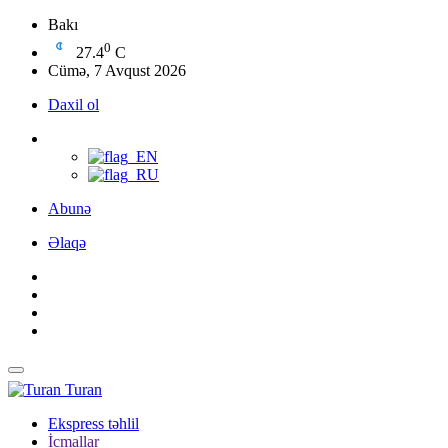
Bakı
0
27.4
C
Cümə, 7 Avqust 2026
Daxil ol
Abunə
Əlaqə
Turan
Ekspress təhlil
İcmallar