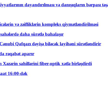
yyatlarının dayandırılması və danışıqların bərpası tə
ticələrin və zəifliklərin kompleks qiymətləndirilməsi
 sahələrdə daha sürətlə bahalaşır
ənubi Qafqazı dəyişə biləcək layihəni sürətləndirir
a rəqabət aparır
zərin sahillərini fiber-optik xətlə birləşdirdi
saat 16:00-dək