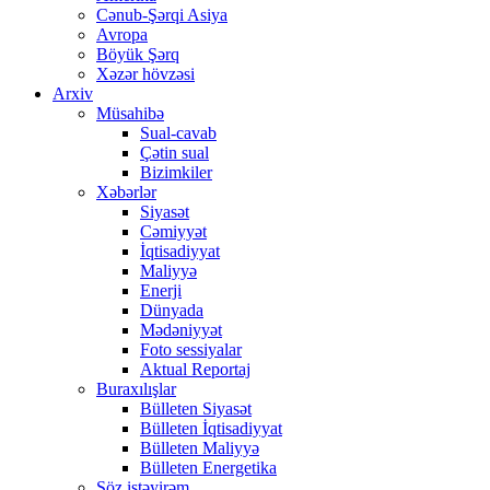
Cənub-Şərqi Asiya
Avropa
Böyük Şərq
Xəzər hövzəsi
Arxiv
Müsahibə
Sual-cavab
Çətin sual
Bizimkiler
Xəbərlər
Siyasət
Cəmiyyət
İqtisadiyyat
Maliyyə
Enerji
Dünyada
Mədəniyyət
Foto sessiyalar
Aktual Reportaj
Buraxılışlar
Bülleten Siyasət
Bülleten İqtisadiyyat
Bülleten Maliyyə
Bülleten Energetika
Söz istəyirəm