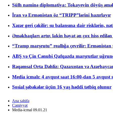
Sülh naminə diplomatiya: Tokayevin döyüş əməli
İran və Ermənistan öz “TRIPP”lərini hazırlayır
Xəzər geri çəkilir: su balansına dair risklərin, nə
Əməkhaqları artır, lakin həyat ən çox hiss edilən
“Tramp marşrutu” reallığa çevrilir: Ermənistan C
ABŞ və Çin Cənubi Qafqazda marşrutlar uğrund
Rəqəmsal Orta Dəhliz: Qazaxıstan və Azərbaycan Xə
Media icmalı: 4 avqust saat 16:00-dan 5 avqust 
Sosial şəbəkələr üçün 16 yaş həddi tətbiq olunur
Ana səhifə
Cəmiyyət
Media-icmal 09.01.21