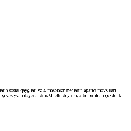
ın sosial qayğıları və s. məsələlər medianın aparıcı mövzuları
əziyyəti dəyərləndirir.Müəllif deyir ki, artıq bir ildən çoxdur ki,