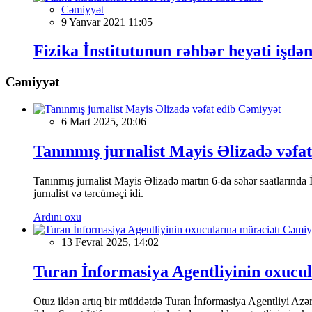
Cəmiyyət
9 Yanvar 2021 11:05
Fizika İnstitutunun rəhbər heyəti işdən
Cəmiyyət
Cəmiyyət
6 Mart 2025, 20:06
Tanınmış jurnalist Mayis Əlizadə vəfat
Tanınmış jurnalist Mayis Əlizadə martın 6-da səhər saatlarında İs
jurnalist və tərcüməçi idi.
Ardını oxu
Cəmiy
13 Fevral 2025, 14:02
Turan İnformasiya Agentliyinin oxucul
Otuz ildən artıq bir müddətdə Turan İnformasiya Agentliyi Azərba