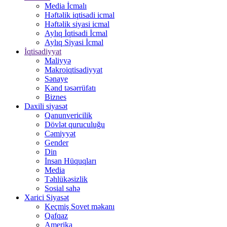
Media İcmalı
Həftəlik iqtisadi icmal
Həftəlik siyasi icmal
Aylıq İqtisadi İcmal
Aylıq Siyasi İcmal
İqtisadiyyat
Maliyyə
Makroiqtisadiyyat
Sənaye
Kənd təsərrüfatı
Biznes
Daxili siyasət
Qanunvericilik
Dövlət quruculuğu
Cəmiyyət
Gender
Din
İnsan Hüquqları
Media
Təhlükəsizlik
Sosial sahə
Xarici Siyasət
Keçmiş Sovet məkanı
Qafqaz
Amerika