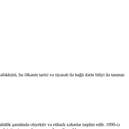
kkürü, bu ölkənin tarixi və siyasəti ilə bağlı dərin biliyi ilə tanınan
bitlik şəraitində obyektiv və etibarlı xəbərlər təqdim edib. 1990-cı