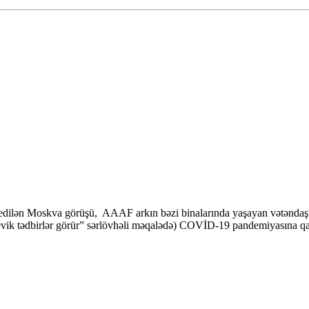
edilən Moskva görüşü, AAAF arkın bəzi binalarında yaşayan vətəndaşlar
k tədbirlər görür” sərlövhəli məqalədə) COVİD-19 pandemiyasına qarşı v