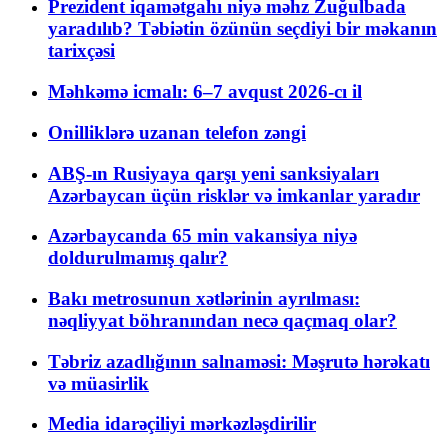
Prezident iqamətgahı niyə məhz Zuğulbada
yaradılıb? Təbiətin özünün seçdiyi bir məkanın
tarixçəsi
Məhkəmə icmalı: 6–7 avqust 2026-cı il
Onilliklərə uzanan telefon zəngi
ABŞ-ın Rusiyaya qarşı yeni sanksiyaları
Azərbaycan üçün risklər və imkanlar yaradır
Azərbaycanda 65 min vakansiya niyə
doldurulmamış qalır?
Bakı metrosunun xətlərinin ayrılması:
nəqliyyat böhranından necə qaçmaq olar?
Təbriz azadlığının salnaməsi: Məşrutə hərəkatı
və müasirlik
Media idarəçiliyi mərkəzləşdirilir