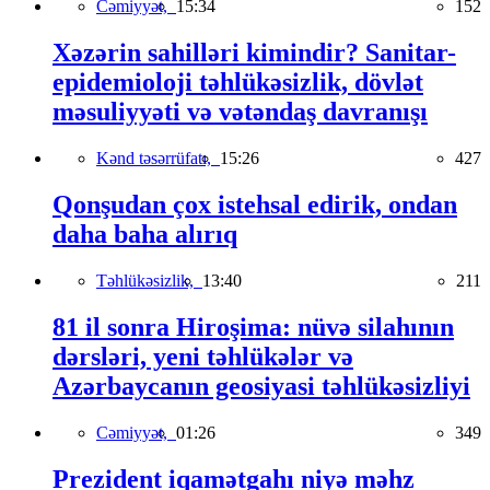
Cəmiyyət,
15:34
152
Xəzərin sahilləri kimindir? Sanitar-
epidemioloji təhlükəsizlik, dövlət
məsuliyyəti və vətəndaş davranışı
Kənd təsərrüfatı,
15:26
427
Qonşudan çox istehsal edirik, ondan
daha baha alırıq
Təhlükəsizlik,
13:40
211
81 il sonra Hiroşima: nüvə silahının
dərsləri, yeni təhlükələr və
Azərbaycanın geosiyasi təhlükəsizliyi
Cəmiyyət,
01:26
349
Prezident iqamətgahı niyə məhz