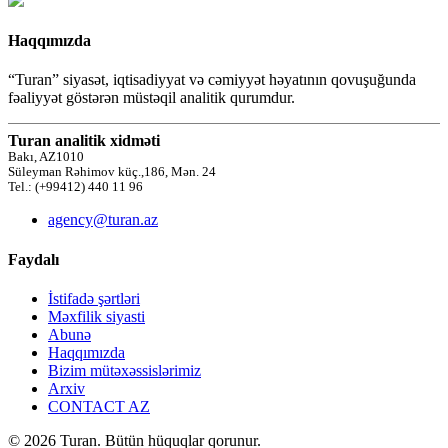
Haqqımızda
“Turan” siyasət, iqtisadiyyat və cəmiyyət həyatının qovuşuğunda
fəaliyyət göstərən müstəqil analitik qurumdur.
Turan analitik xidməti
Bakı, AZ1010
Süleyman Rəhimov küç.,186, Mən. 24
Tel.: (+99412) 440 11 96
agency@turan.az
Faydalı
İstifadə şərtləri
Məxfilik siyasti
Abunə
Haqqımızda
Bizim mütəxəssislərimiz
Arxiv
CONTACT AZ
© 2026 Turan. Bütün hüquqlar qorunur.