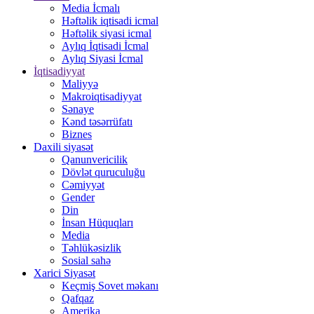
Media İcmalı
Həftəlik iqtisadi icmal
Həftəlik siyasi icmal
Aylıq İqtisadi İcmal
Aylıq Siyasi İcmal
İqtisadiyyat
Maliyyə
Makroiqtisadiyyat
Sənaye
Kənd təsərrüfatı
Biznes
Daxili siyasət
Qanunvericilik
Dövlət quruculuğu
Cəmiyyət
Gender
Din
İnsan Hüquqları
Media
Təhlükəsizlik
Sosial sahə
Xarici Siyasət
Keçmiş Sovet məkanı
Qafqaz
Amerika