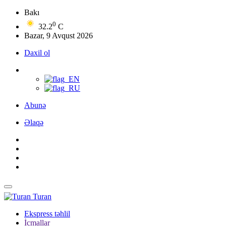
Bakı
0
32.2
C
Bazar, 9 Avqust 2026
Daxil ol
Abunə
Əlaqə
Turan
Ekspress təhlil
İcmallar