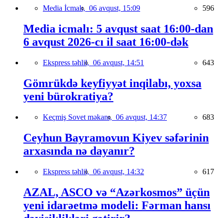
Media İcmalı,
06 avqust, 15:09
596
Media icmalı: 5 avqust saat 16:00-dan
6 avqust 2026-cı il saat 16:00-dək
Ekspress təhlil,
06 avqust, 14:51
643
Gömrükdə keyfiyyət inqilabı, yoxsa
yeni bürokratiya?
Keçmiş Sovet məkanı,
06 avqust, 14:37
683
Ceyhun Bayramovun Kiyev səfərinin
arxasında nə dayanır?
Ekspress təhlil,
06 avqust, 14:32
617
AZAL, ASCO və “Azərkosmos” üçün
yeni idarəetmə modeli: Fərman hansı