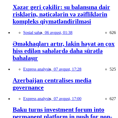
Xəzər geri çəkilir: su balansına dair
risklərin, nəticələrin və zəifliklərin
kompleks qiymətləndirilməsi
Sosial sahə,
06 avqust, 01:38
626
Əməkhaqları artır, lakin həyat ən çox
hiss edilən sahələrdə daha sürətlə
bahalaşır
Express analysis,
07 avqust, 17:28
525
Azerbaijan centralises media
governance
Express analysis,
07 avqust, 17:00
627
Baku turns investment forum into
permanent platform in push for non-