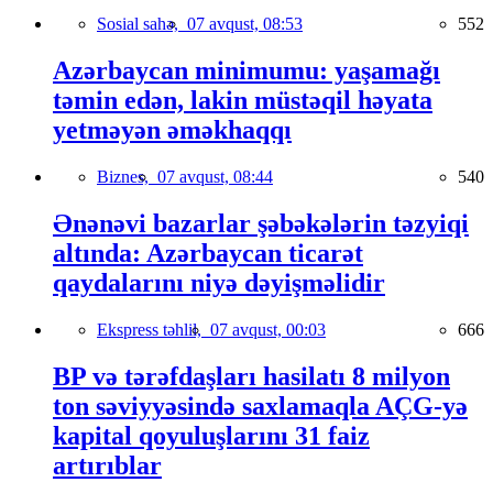
Sosial sahə,
07 avqust, 08:53
552
Azərbaycan minimumu: yaşamağı
təmin edən, lakin müstəqil həyata
yetməyən əməkhaqqı
Biznes,
07 avqust, 08:44
540
Ənənəvi bazarlar şəbəkələrin təzyiqi
altında: Azərbaycan ticarət
qaydalarını niyə dəyişməlidir
Ekspress təhlil,
07 avqust, 00:03
666
BP və tərəfdaşları hasilatı 8 milyon
ton səviyyəsində saxlamaqla AÇG-yə
kapital qoyuluşlarını 31 faiz
artırıblar