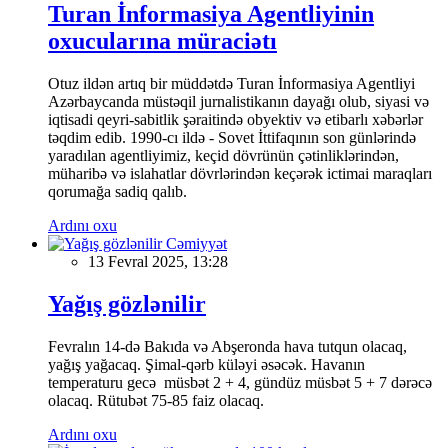
Turan İnformasiya Agentliyinin
oxucularına müraciətı
Otuz ildən artıq bir müddətdə Turan İnformasiya Agentliyi
Azərbaycanda müstəqil jurnalistikanın dayağı olub, siyasi və
iqtisadi qeyri-sabitlik şəraitində obyektiv və etibarlı xəbərlər
təqdim edib. 1990-cı ildə - Sovet İttifaqının son günlərində
yaradılan agentliyimiz, keçid dövrünün çətinliklərindən,
müharibə və islahatlar dövrlərindən keçərək ictimai maraqları
qorumağa sadiq qalıb.
Ardını oxu
Cəmiyyət
13 Fevral 2025, 13:28
Yağış gözlənilir
Fevralın 14-də Bakıda və Abşeronda hava tutqun olacaq,
yağış yağacaq. Şimal-qərb küləyi əsəcək. Havanın
temperaturu gecə müsbət 2 + 4, gündüz müsbət 5 + 7 dərəcə
olacaq. Rütubət 75-85 faiz olacaq.
Ardını oxu