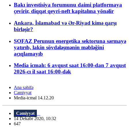
Bakı investisiya forumunu daimi platformaya
çevirir, diqqət qeyri-neft kapitalına yönəlir
Ankara, İslamabad və Ər-Riyad kimə qarşı
birləşir?
SOFAZ Perunun energetika sektoruna sərmayə
yatırıb, lakin sövdələşmənin məbləğini
açıqlamayıb
Media icmalı: 6 avqust saat 16:00-dan 7 avqust
2026-cı il saat 16:00-dək
Ana səhifə
Cəmiyyət
Media-icmal 14.12.20
Cəmiyyət
14 Dekabr 2020, 10:32
647