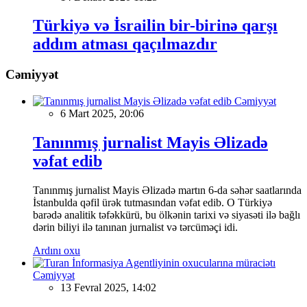
Türkiyə və İsrailin bir-birinə qarşı
addım atması qaçılmazdır
Cəmiyyət
Cəmiyyət
6 Mart 2025, 20:06
Tanınmış jurnalist Mayis Əlizadə
vəfat edib
Tanınmış jurnalist Mayis Əlizadə martın 6-da səhər saatlarında
İstanbulda qəfil ürək tutmasından vəfat edib. O Türkiyə
barədə analitik təfəkkürü, bu ölkənin tarixi və siyasəti ilə bağlı
dərin biliyi ilə tanınan jurnalist və tərcüməçi idi.
Ardını oxu
Cəmiyyət
13 Fevral 2025, 14:02