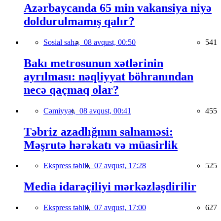
Azərbaycanda 65 min vakansiya niyə
doldurulmamış qalır?
Sosial sahə,
08 avqust, 00:50
541
Bakı metrosunun xətlərinin
ayrılması: nəqliyyat böhranından
necə qaçmaq olar?
Cəmiyyət,
08 avqust, 00:41
455
Təbriz azadlığının salnaməsi:
Məşrutə hərəkatı və müasirlik
Ekspress təhlil,
07 avqust, 17:28
525
Media idarəçiliyi mərkəzləşdirilir
Ekspress təhlil,
07 avqust, 17:00
627