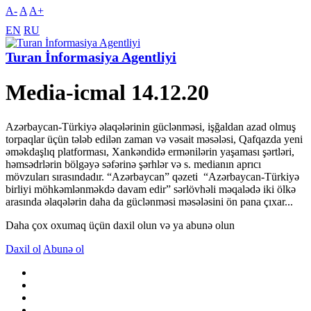
A-
A
A+
EN
RU
Turan İnformasiya Agentliyi
Media-icmal 14.12.20
Azərbaycan-Türkiyə əlaqələrinin güclənməsi, işğaldan azad olmuş
torpaqlar üçün tələb edilən zaman və vəsait məsələsi, Qafqazda yeni
əməkdaşlıq platforması, Xankəndidə ermənilərin yaşaması şərtləri,
həmsədrlərin bölgəyə səfərinə şərhlər və s. medianın aprıcı
mövzuları sırasındadır. “Azərbaycan” qəzeti “Azərbaycan-Türkiyə
birliyi möhkəmlənməkdə davam edir” sərlövhəli məqalədə iki ölkə
arasında əlaqələrin daha da güclənməsi məsələsini ön pana çıxar...
Daha çox oxumaq üçün daxil olun və ya abunə olun
Daxil ol
Abunə ol