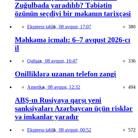
Zuğulbada yaradılıb? Təbiətin
özünün seçdiyi bir məkanın tarixçəsi
Ekspress təhlil,
08 avqust, 17:07
380
Məhkəmə icmalı: 6–7 avqust 2026-cı
il
Qafqaz,
08 avqust, 16:47
336
Onilliklərə uzanan telefon zəngi
Amerika,
08 avqust, 12:32
494
ABŞ-ın Rusiyaya qarşı yeni
sanksiyaları Azərbaycan üçün risklər
və imkanlar yaradır
Ekspress təhlil,
08 avqust, 00:52
572