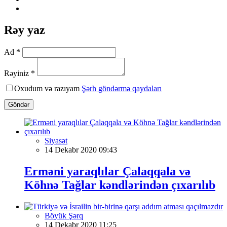
Rəy yaz
Ad *
Rəyiniz *
Oxudum və razıyam
Şərh göndərmə qaydaları
Göndər
Siyasət
14 Dekabr 2020 09:43
Erməni yaraqlılar Çalaqqala və
Köhnə Tağlar kəndlərindən çıxarılıb
Böyük Şərq
14 Dekabr 2020 11:25