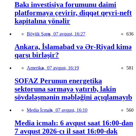
Bakı investisiya forumunu daimi
platformaya çevirir, diqqət qeyri-neft
kapitalına yönəlir
Böyük Şərq,
07 avqust, 16:27
636
Ankara, İslamabad və Ər-Riyad kimə
qarşı birləşir?
Amerika,
07 avqust, 16:19
581
SOFAZ Perunun energetika
sektoruna sərmayə yatırıb, lakin
sövdələşmənin məbləğini açıqlamayıb
Media İcmalı,
07 avqust, 16:10
560
Media icmalı: 6 avqust saat 16:00-dan
7 avqust 2026-cı il saat 16:00-dək