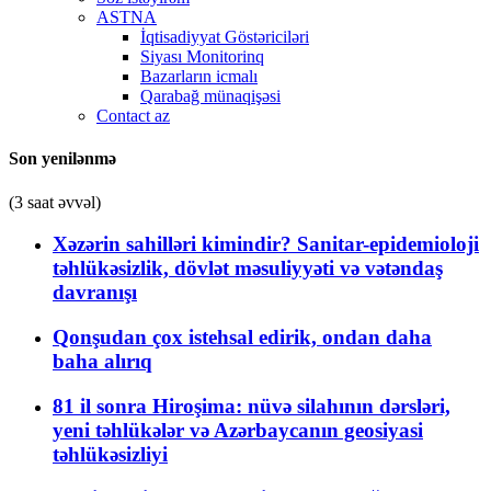
ASTNA
İqtisadiyyat Göstəriciləri
Siyası Monitorinq
Bazarların icmalı
Qarabağ münaqişəsi
Contact az
Son yenilənmə
(3 saat əvvəl)
Xəzərin sahilləri kimindir? Sanitar-epidemioloji
təhlükəsizlik, dövlət məsuliyyəti və vətəndaş
davranışı
Qonşudan çox istehsal edirik, ondan daha
baha alırıq
81 il sonra Hiroşima: nüvə silahının dərsləri,
yeni təhlükələr və Azərbaycanın geosiyasi
təhlükəsizliyi