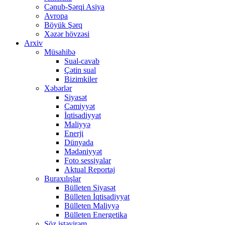
Cənub-Şərqi Asiya
Avropa
Böyük Şərq
Xəzər hövzəsi
Arxiv
Müsahibə
Sual-cavab
Çətin sual
Bizimkiler
Xəbərlər
Siyasət
Cəmiyyət
İqtisadiyyat
Maliyyə
Enerji
Dünyada
Mədəniyyət
Foto sessiyalar
Aktual Reportaj
Buraxılışlar
Bülleten Siyasət
Bülleten İqtisadiyyat
Bülleten Maliyyə
Bülleten Energetika
Söz istəyirəm