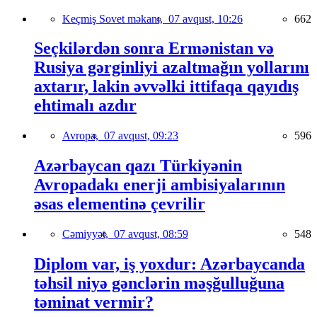
Keçmiş Sovet məkanı,
07 avqust, 10:26
662
Seçkilərdən sonra Ermənistan və
Rusiya gərginliyi azaltmağın yollarını
axtarır, lakin əvvəlki ittifaqa qayıdış
ehtimalı azdır
Avropa,
07 avqust, 09:23
596
Azərbaycan qazı Türkiyənin
Avropadakı enerji ambisiyalarının
əsas elementinə çevrilir
Cəmiyyət,
07 avqust, 08:59
548
Diplom var, iş yoxdur: Azərbaycanda
təhsil niyə gənclərin məşğulluğuna
təminat vermir?