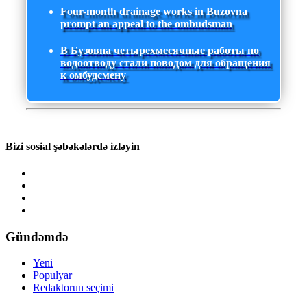
Four-month drainage works in Buzovna
prompt an appeal to the ombudsman
В Бузовна четырехмесячные работы по
водоотводу стали поводом для обращения
к омбудсмену
Bizi sosial şəbəkələrdə izləyin
Gündəmdə
Yeni
Populyar
Redaktorun seçimi