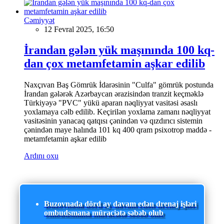
Cəmiyyət
12 Fevral 2025, 16:50
İrandan gələn yük maşınında 100 kq-
dan çox metamfetamin aşkar edilib
Naxçıvan Baş Gömrük İdarəsinin "Culfa" gömrük postunda
İrandan gələrək Azərbaycan ərazisindən tranzit keçməklə
Türkiyəyə "PVC" yükü aparan nəqliyyat vasitəsi əsaslı
yoxlamaya cəlb edilib. Keçirilən yoxlama zamanı nəqliyyat
vasitəsinin yanacaq qatqısı çənindən və qızdırıcı sistemin
çənindən maye halında 101 kq 400 qram psixotrop maddə -
metamfetamin aşkar edilib
Ardını oxu
Buzovnada dörd ay davam edən drenaj işləri
ombudsmana müraciətə səbəb olub