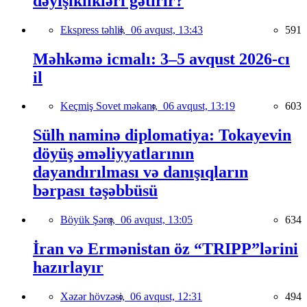
dəyişiklikləri gətirir?
Ekspress təhlil,
06 avqust, 13:43
591
Məhkəmə icmalı: 3–5 avqust 2026-cı
il
Keçmiş Sovet məkanı,
06 avqust, 13:19
603
Sülh naminə diplomatiya: Tokayevin
döyüş əməliyyatlarının
dayandırılması və danışıqların
bərpası təşəbbüsü
Böyük Şərq,
06 avqust, 13:05
634
İran və Ermənistan öz “TRIPP”lərini
hazırlayır
Xəzər hövzəsi,
06 avqust, 12:31
494