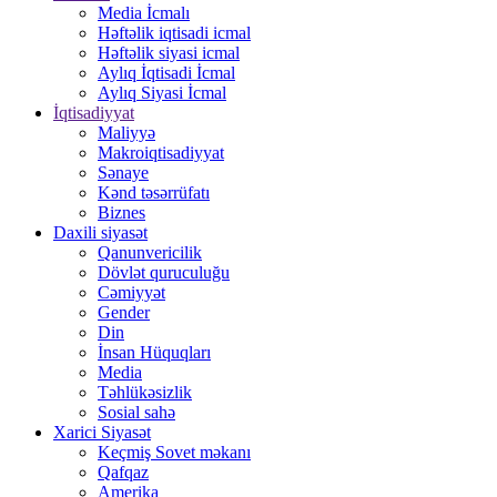
Media İcmalı
Həftəlik iqtisadi icmal
Həftəlik siyasi icmal
Aylıq İqtisadi İcmal
Aylıq Siyasi İcmal
İqtisadiyyat
Maliyyə
Makroiqtisadiyyat
Sənaye
Kənd təsərrüfatı
Biznes
Daxili siyasət
Qanunvericilik
Dövlət quruculuğu
Cəmiyyət
Gender
Din
İnsan Hüquqları
Media
Təhlükəsizlik
Sosial sahə
Xarici Siyasət
Keçmiş Sovet məkanı
Qafqaz
Amerika