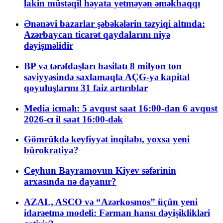
lakin müstəqil həyata yetməyən əməkhaqqı
Ənənəvi bazarlar şəbəkələrin təzyiqi altında:
Azərbaycan ticarət qaydalarını niyə
dəyişməlidir
BP və tərəfdaşları hasilatı 8 milyon ton
səviyyəsində saxlamaqla AÇG-yə kapital
qoyuluşlarını 31 faiz artırıblar
Media icmalı: 5 avqust saat 16:00-dan 6 avqust
2026-cı il saat 16:00-dək
Gömrükdə keyfiyyət inqilabı, yoxsa yeni
bürokratiya?
Ceyhun Bayramovun Kiyev səfərinin
arxasında nə dayanır?
AZAL, ASCO və “Azərkosmos” üçün yeni
idarəetmə modeli: Fərman hansı dəyişiklikləri