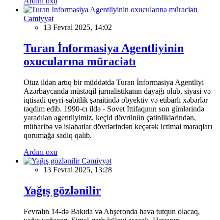
Ardını oxu
Cəmiyyət
13 Fevral 2025, 14:02
Turan İnformasiya Agentliyinin
oxucularına müraciətı
Otuz ildən artıq bir müddətdə Turan İnformasiya Agentliyi
Azərbaycanda müstəqil jurnalistikanın dayağı olub, siyasi və
iqtisadi qeyri-sabitlik şəraitində obyektiv və etibarlı xəbərlər
təqdim edib. 1990-cı ildə - Sovet İttifaqının son günlərində
yaradılan agentliyimiz, keçid dövrünün çətinliklərindən,
müharibə və islahatlar dövrlərindən keçərək ictimai maraqları
qorumağa sadiq qalıb.
Ardını oxu
Cəmiyyət
13 Fevral 2025, 13:28
Yağış gözlənilir
Fevralın 14-də Bakıda və Abşeronda hava tutqun olacaq,