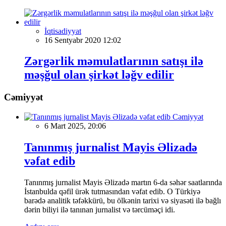
İqtisadiyyat
16 Sentyabr 2020 12:02
Zərgərlik məmulatlarının satışı ilə
məşğul olan şirkət ləğv edilir
Cəmiyyət
Cəmiyyət
6 Mart 2025, 20:06
Tanınmış jurnalist Mayis Əlizadə
vəfat edib
Tanınmış jurnalist Mayis Əlizadə martın 6-da səhər saatlarında
İstanbulda qəfil ürək tutmasından vəfat edib. O Türkiyə
barədə analitik təfəkkürü, bu ölkənin tarixi və siyasəti ilə bağlı
dərin biliyi ilə tanınan jurnalist və tərcüməçi idi.