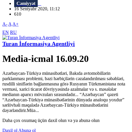
Cəmiyyət
16 Sentyabr 2020, 11:12
610
A-
A
A+
EN
RU
Turan İnformasiya Agentliyi
Media-icmal 16.09.20
Azərbaycan-Türkiyə münasibətləri, Bakıda avtomobillərin
parklanması problemi, bəzi hərbiçilərin cəzalandırılması səbəbləri,
rusdilli siniflərin bağlanmasına görə Rusyanın Türkmənistana nota
verməsi, xarici ticarət dövriyyəsində azalmalar və s. məsələlər
medianın aparıcı mövzuları sırasındadır... “Azərbaycan” qəzeti
“Azərbaycan-Türkiyə münasibətlərinin dünyada analoqu yoxdur”
sərlövhəli məqalədə Azərbaycan-Türkiyə münasibətlərini
dəyərləndirir.Müə...
Daha çox oxumaq üçün daxil olun və ya abunə olun
Daxil ol
Abunə ol