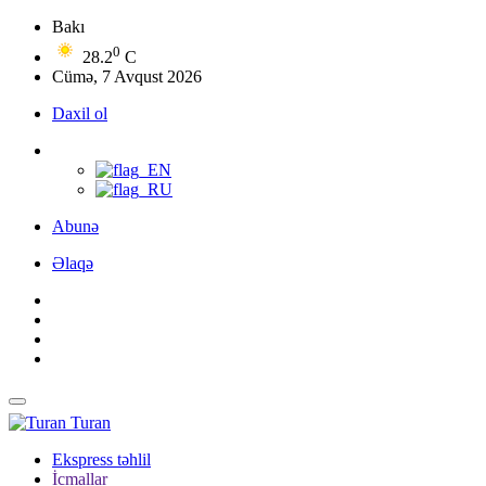
Bakı
0
28.2
C
Cümə, 7 Avqust 2026
Daxil ol
Abunə
Əlaqə
Turan
Ekspress təhlil
İcmallar