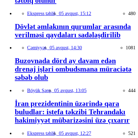
tətbiq olunur
Ekspress təhlil,
05 avqust, 15:12
480
Dövlət əmlakının qurumlar arasında
verilməsi qaydaları sadələşdirilib
Cəmiyyət,
05 avqust, 14:30
1081
Buzovnada dörd ay davam edən
drenaj işləri ombudsmana müraciətə
səbəb olub
Böyük Şərq,
05 avqust, 13:05
444
İran prezidentinin üzərində qara
buludlar: istefa təkzibi Tehrandakı
hakimiyyət mübarizəsini üzə çıxarır
Ekspress təhlil,
05 avqust, 12:27
521