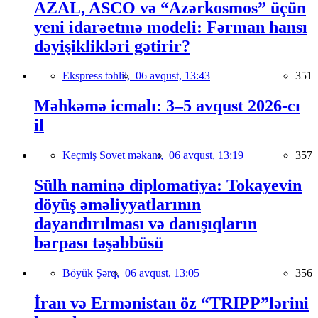
AZAL, ASCO və “Azərkosmos” üçün
yeni idarəetmə modeli: Fərman hansı
dəyişiklikləri gətirir?
Ekspress təhlil,
06 avqust, 13:43
351
Məhkəmə icmalı: 3–5 avqust 2026-cı
il
Keçmiş Sovet məkanı,
06 avqust, 13:19
357
Sülh naminə diplomatiya: Tokayevin
döyüş əməliyyatlarının
dayandırılması və danışıqların
bərpası təşəbbüsü
Böyük Şərq,
06 avqust, 13:05
356
İran və Ermənistan öz “TRIPP”lərini