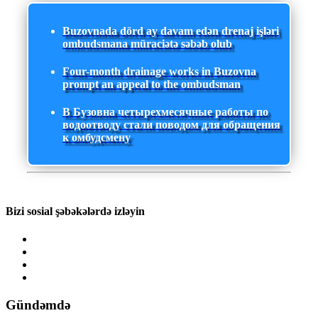
Buzovnada dörd ay davam edən drenaj işləri
ombudsmana müraciətə səbəb olub
Four-month drainage works in Buzovna
prompt an appeal to the ombudsman
В Бузовна четырехмесячные работы по
водоотводу стали поводом для обращения
к омбудсмену
Bizi sosial şəbəkələrdə izləyin
Gündəmdə