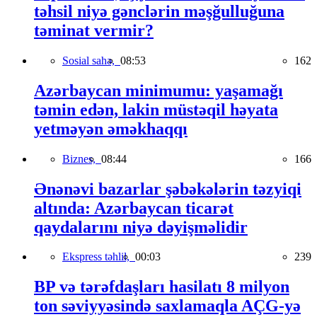
təhsil niyə gənclərin məşğulluğuna
təminat vermir?
Sosial sahə,
08:53
162
Azərbaycan minimumu: yaşamağı
təmin edən, lakin müstəqil həyata
yetməyən əməkhaqqı
Biznes,
08:44
166
Ənənəvi bazarlar şəbəkələrin təzyiqi
altında: Azərbaycan ticarət
qaydalarını niyə dəyişməlidir
Ekspress təhlil,
00:03
239
BP və tərəfdaşları hasilatı 8 milyon
ton səviyyəsində saxlamaqla AÇG-yə