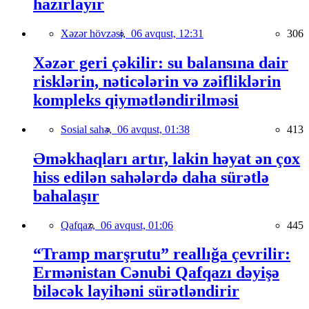
hazırlayır
Xəzər hövzəsi,
06 avqust, 12:31
306
Xəzər geri çəkilir: su balansına dair
risklərin, nəticələrin və zəifliklərin
kompleks qiymətləndirilməsi
Sosial sahə,
06 avqust, 01:38
413
Əməkhaqları artır, lakin həyat ən çox
hiss edilən sahələrdə daha sürətlə
bahalaşır
Qafqaz,
06 avqust, 01:06
445
“Tramp marşrutu” reallığa çevrilir:
Ermənistan Cənubi Qafqazı dəyişə
biləcək layihəni sürətləndirir