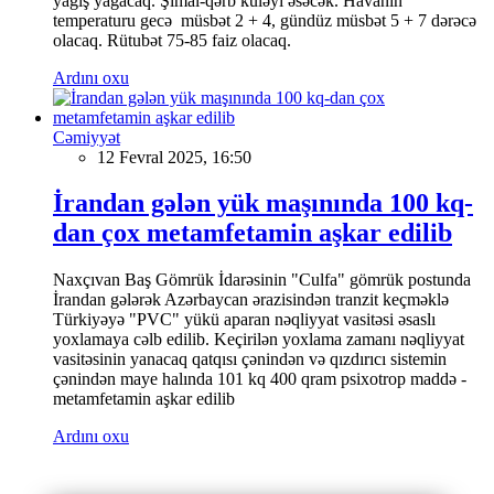
yağış yağacaq. Şimal-qərb küləyi əsəcək. Havanın
temperaturu gecə müsbət 2 + 4, gündüz müsbət 5 + 7 dərəcə
olacaq. Rütubət 75-85 faiz olacaq.
Ardını oxu
Cəmiyyət
12 Fevral 2025, 16:50
İrandan gələn yük maşınında 100 kq-
dan çox metamfetamin aşkar edilib
Naxçıvan Baş Gömrük İdarəsinin "Culfa" gömrük postunda
İrandan gələrək Azərbaycan ərazisindən tranzit keçməklə
Türkiyəyə "PVC" yükü aparan nəqliyyat vasitəsi əsaslı
yoxlamaya cəlb edilib. Keçirilən yoxlama zamanı nəqliyyat
vasitəsinin yanacaq qatqısı çənindən və qızdırıcı sistemin
çənindən maye halında 101 kq 400 qram psixotrop maddə -
metamfetamin aşkar edilib
Ardını oxu