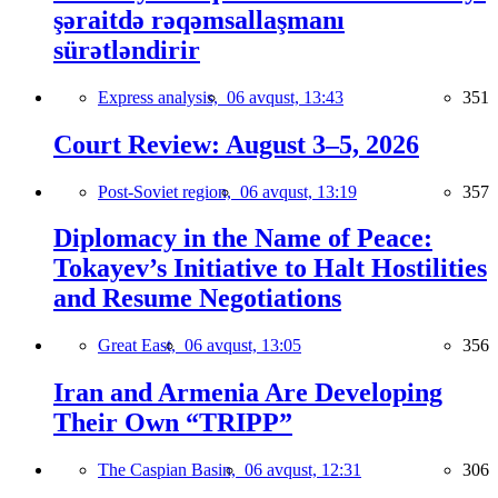
şəraitdə rəqəmsallaşmanı
sürətləndirir
Express analysis,
06 avqust, 13:43
351
Court Review: August 3–5, 2026
Post-Soviet region,
06 avqust, 13:19
357
Diplomacy in the Name of Peace:
Tokayev’s Initiative to Halt Hostilities
and Resume Negotiations
Great East,
06 avqust, 13:05
356
Iran and Armenia Are Developing
Their Own “TRIPP”
The Caspian Basin,
06 avqust, 12:31
306