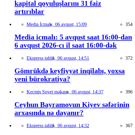
kapital qoyuluşlarını 31 faiz
artırıblar
Media İcmalı,
06 avqust, 15:09
354
Media icmalı: 5 avqust saat 16:00-dan
6 avqust 2026-cı il saat 16:00-dək
Ekspress təhlil,
06 avqust, 14:51
372
Gömrükdə keyfiyyət inqilabı, yoxsa
yeni bürokratiya?
Keçmiş Sovet məkanı,
06 avqust, 14:37
396
Ceyhun Bayramovun Kiyev səfərinin
arxasında nə dayanır?
Ekspress təhlil,
06 avqust, 14:32
367