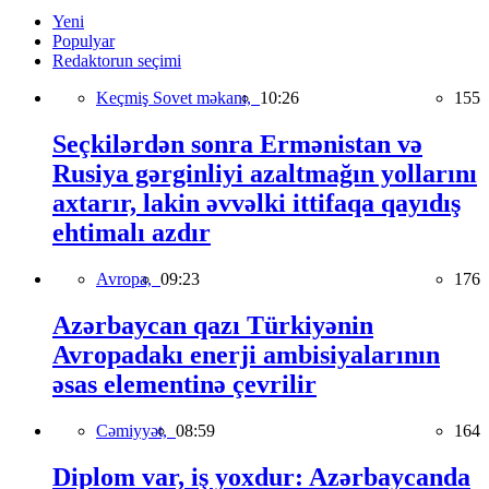
Yeni
Populyar
Redaktorun seçimi
Keçmiş Sovet məkanı,
10:26
155
Seçkilərdən sonra Ermənistan və
Rusiya gərginliyi azaltmağın yollarını
axtarır, lakin əvvəlki ittifaqa qayıdış
ehtimalı azdır
Avropa,
09:23
176
Azərbaycan qazı Türkiyənin
Avropadakı enerji ambisiyalarının
əsas elementinə çevrilir
Cəmiyyət,
08:59
164
Diplom var, iş yoxdur: Azərbaycanda