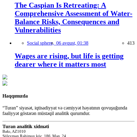
The Caspian Is Retreating: A
Comprehensive Assessment of Water-
Balance Risks, Consequences and
Vulnerabilities
Social sphere,
06 avqust, 01:38
413
Wages are rising, but life is getting
dearer where it matters most
Haqqımızda
“Turan” siyasət, iqtisadiyyat və cəmiyyət həyatının qovuşuğunda
fəaliyyət göstərən müstəqil analitik qurumdur.
Turan analitik xidməti
Bakı, AZ1010
Süleyman Rəhimov küç.,186, Mən. 24