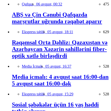
Qafqaz,
06 avqust, 00:32
475
ABŞ və Çin Cənubi Qafqazda
marşrutlar uğrunda rəqabət aparır
Ekspress təhlil,
05 avqust, 18:11
629
Rəqəmsal Orta Dəhliz: Qazaxıstan və
Azərbaycan Xəzərin sahillərini fiber-
optik xətlə birləşdirdi
Media İcmalı,
05 avqust, 16:37
528
Media icmalı: 4 avqust saat 16:00-dan
5 avqust saat 16:00-dək
Ekspress təhlil,
05 avqust, 15:29
528
Sosial şəbəkələr üçün 16 yaş həddi