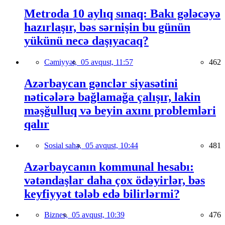
Metroda 10 aylıq sınaq: Bakı gələcəyə
hazırlaşır, bəs sərnişin bu günün
yükünü necə daşıyacaq?
Cəmiyyət,
05 avqust, 11:57
462
Azərbaycan gənclər siyasətini
nəticələrə bağlamağa çalışır, lakin
məşğulluq və beyin axını problemləri
qalır
Sosial sahə,
05 avqust, 10:44
481
Azərbaycanın kommunal hesabı:
vətəndaşlar daha çox ödəyirlər, bəs
keyfiyyət tələb edə bilirlərmi?
Biznes,
05 avqust, 10:39
476