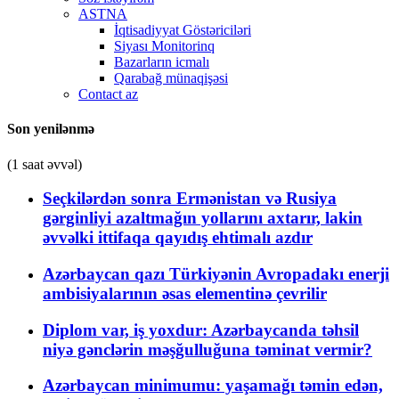
ASTNA
İqtisadiyyat Göstəriciləri
Siyası Monitorinq
Bazarların icmalı
Qarabağ münaqişəsi
Contact az
Son yenilənmə
(1 saat əvvəl)
Seçkilərdən sonra Ermənistan və Rusiya
gərginliyi azaltmağın yollarını axtarır, lakin
əvvəlki ittifaqa qayıdış ehtimalı azdır
Azərbaycan qazı Türkiyənin Avropadakı enerji
ambisiyalarının əsas elementinə çevrilir
Diplom var, iş yoxdur: Azərbaycanda təhsil
niyə gənclərin məşğulluğuna təminat vermir?
Azərbaycan minimumu: yaşamağı təmin edən,