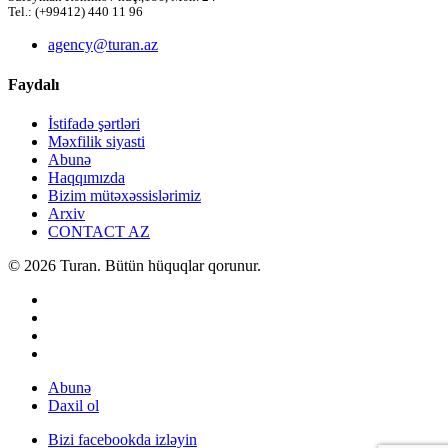
Tel.: (+99412) 440 11 96
agency@turan.az
Faydalı
İstifadə şərtləri
Məxfilik siyasti
Abunə
Haqqımızda
Bizim mütəxəssislərimiz
Arxiv
CONTACT AZ
© 2026 Turan. Bütün hüquqlar qorunur.
Abunə
Daxil ol
Bizi facebookda izləyin