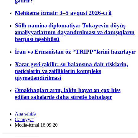
gətirir?
Məhkəmə icmalı: 3–5 avqust 2026-cı il
Sülh naminə diplomatiya: Tokayevin döyüş
əməliyyatlarının dayandırılması və danışıqların
bərpası təşəbbüsü
İran və Ermənistan öz “TRIPP”lərini hazırlayır
Xəzər geri çəkilir: su balansına dair risklərin,
nəticələrin və zəifliklərin kompleks
qiymətləndirilməsi
Əməkhaqları artır, lakin həyat ən çox hiss
edilən sahələrdə daha sürətlə bahalaşır
Ana səhifə
Cəmiyyət
Media-icmal 16.09.20