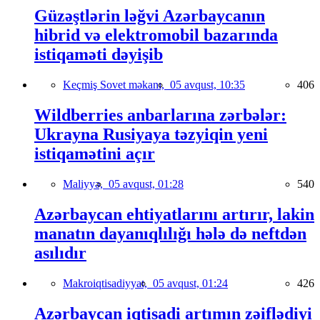
Güzəştlərin ləğvi Azərbaycanın
hibrid və elektromobil bazarında
istiqaməti dəyişib
Keçmiş Sovet məkanı,
05 avqust, 10:35
406
Wildberries anbarlarına zərbələr:
Ukrayna Rusiyaya təzyiqin yeni
istiqamətini açır
Maliyyə,
05 avqust, 01:28
540
Azərbaycan ehtiyatlarını artırır, lakin
manatın dayanıqlılığı hələ də neftdən
asılıdır
Makroiqtisadiyyat,
05 avqust, 01:24
426
Azərbaycan iqtisadi artımın zəiflədiyi