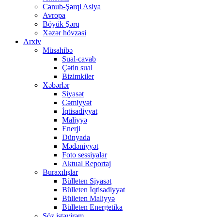
Cənub-Şərqi Asiya
Avropa
Böyük Şərq
Xəzər hövzəsi
Arxiv
Müsahibə
Sual-cavab
Çətin sual
Bizimkiler
Xəbərlər
Siyasət
Cəmiyyət
İqtisadiyyat
Maliyyə
Enerji
Dünyada
Mədəniyyət
Foto sessiyalar
Aktual Reportaj
Buraxılışlar
Bülleten Siyasət
Bülleten İqtisadiyyat
Bülleten Maliyyə
Bülleten Energetika
Söz istəyirəm