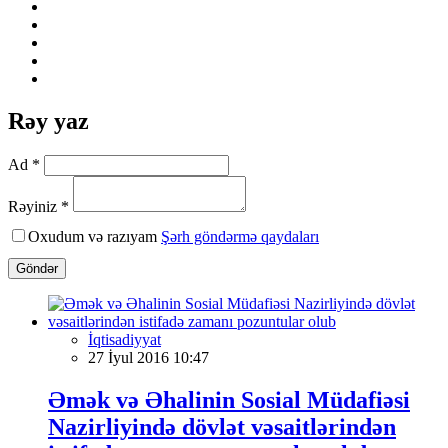
Rəy yaz
Ad *
Rəyiniz *
Oxudum və razıyam
Şərh göndərmə qaydaları
Göndər
İqtisadiyyat
27 İyul 2016 10:47
Əmək və Əhalinin Sosial Müdafiəsi
Nazirliyində dövlət vəsaitlərindən