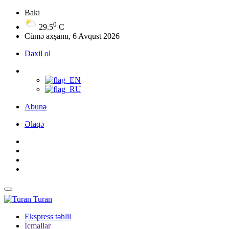
Bakı
0
29.5
C
Cümə axşamı, 6 Avqust 2026
Daxil ol
Abunə
Əlaqə
Turan
Ekspress təhlil
İcmallar