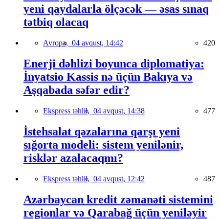
yeni qaydalarla ölçəcək — əsas sınaq
tətbiq olacaq
Avropa,
04 avqust, 14:42
420
Enerji dəhlizi boyunca diplomatiya:
İnyatsio Kassis nə üçün Bakıya və
Aşqabada səfər edir?
Ekspress təhlil,
04 avqust, 14:38
477
İstehsalat qəzalarına qarşı yeni
sığorta modeli: sistem yenilənir,
risklər azalacaqmı?
Ekspress təhlil,
04 avqust, 12:42
487
Azərbaycan kredit zəmanəti sistemini
regionlar və Qarabağ üçün yeniləyir