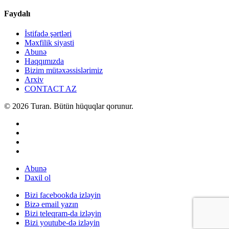
Faydalı
İstifadə şərtləri
Məxfilik siyasti
Abunə
Haqqımızda
Bizim mütəxəssislərimiz
Arxiv
CONTACT AZ
© 2026 Turan. Bütün hüquqlar qorunur.
Abunə
Daxil ol
Bizi facebookda izləyin
Bizə email yazın
Bizi teleqram-da izləyin
Bizi youtube-də izləyin