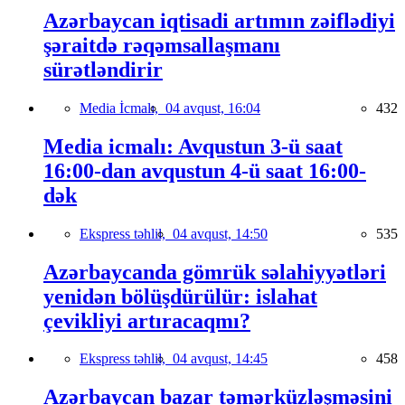
Azərbaycan iqtisadi artımın zəiflədiyi
şəraitdə rəqəmsallaşmanı
sürətləndirir
Media İcmalı,
04 avqust, 16:04
432
Media icmalı: Avqustun 3-ü saat
16:00-dan avqustun 4-ü saat 16:00-
dək
Ekspress təhlil,
04 avqust, 14:50
535
Azərbaycanda gömrük səlahiyyətləri
yenidən bölüşdürülür: islahat
çevikliyi artıracaqmı?
Ekspress təhlil,
04 avqust, 14:45
458
Azərbaycan bazar təmərküzləşməsini