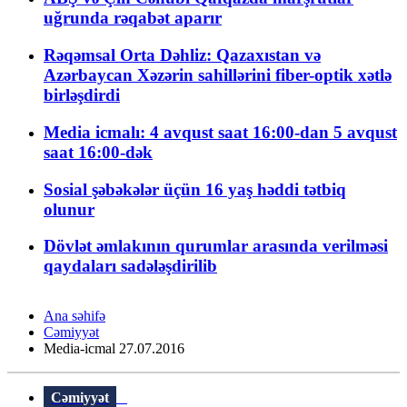
uğrunda rəqabət aparır
Rəqəmsal Orta Dəhliz: Qazaxıstan və
Azərbaycan Xəzərin sahillərini fiber-optik xətlə
birləşdirdi
Media icmalı: 4 avqust saat 16:00-dan 5 avqust
saat 16:00-dək
Sosial şəbəkələr üçün 16 yaş həddi tətbiq
olunur
Dövlət əmlakının qurumlar arasında verilməsi
qaydaları sadələşdirilib
Ana səhifə
Cəmiyyət
Media-icmal 27.07.2016
Cəmiyyət