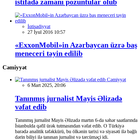
istifadə zamanı pozuntular olub
İqtisadiyyat
27 İyul 2016 10:57
«ExxonMobil»in Azərbaycan üzrə baş
meneceri təyin edilib
Cəmiyyət
Cəmiyyət
6 Mart 2025, 20:06
Tanınmış jurnalist Mayis Əlizadə
vəfat edib
Tanınmış jurnalist Mayis Əlizadə martın 6-da səhər saatlarında
İstanbulda qəfil ürək tutmasından vəfat edib. O Türkiyə
barədə analitik təfəkkürü, bu ölkənin tarixi və siyasəti ilə bağlı
dərin biliyi ilə tanınan jurnalist və tərcüməçi idi.