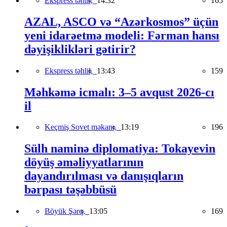
Ekspress təhlil,
14:32
165
AZAL, ASCO və “Azərkosmos” üçün
yeni idarəetmə modeli: Fərman hansı
dəyişiklikləri gətirir?
Ekspress təhlil,
13:43
159
Məhkəmə icmalı: 3–5 avqust 2026-cı
il
Keçmiş Sovet məkanı,
13:19
196
Sülh naminə diplomatiya: Tokayevin
döyüş əməliyyatlarının
dayandırılması və danışıqların
bərpası təşəbbüsü
Böyük Şərq,
13:05
169