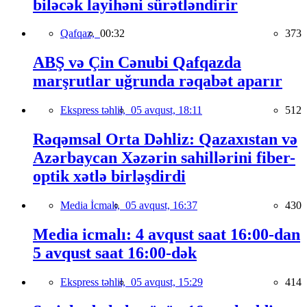
biləcək layihəni sürətləndirir
Qafqaz,
00:32
373
ABŞ və Çin Cənubi Qafqazda
marşrutlar uğrunda rəqabət aparır
Ekspress təhlil,
05 avqust, 18:11
512
Rəqəmsal Orta Dəhliz: Qazaxıstan və
Azərbaycan Xəzərin sahillərini fiber-
optik xətlə birləşdirdi
Media İcmalı,
05 avqust, 16:37
430
Media icmalı: 4 avqust saat 16:00-dan
5 avqust saat 16:00-dək
Ekspress təhlil,
05 avqust, 15:29
414