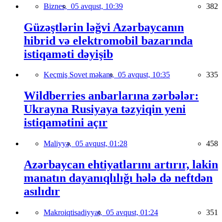
Biznes,
05 avqust, 10:39
382
Güzəştlərin ləğvi Azərbaycanın
hibrid və elektromobil bazarında
istiqaməti dəyişib
Keçmiş Sovet məkanı,
05 avqust, 10:35
335
Wildberries anbarlarına zərbələr:
Ukrayna Rusiyaya təzyiqin yeni
istiqamətini açır
Maliyyə,
05 avqust, 01:28
458
Azərbaycan ehtiyatlarını artırır, lakin
manatın dayanıqlılığı hələ də neftdən
asılıdır
Makroiqtisadiyyat,
05 avqust, 01:24
351