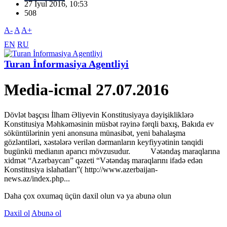
27 İyul 2016, 10:53
508
A-
A
A+
EN
RU
Turan İnformasiya Agentliyi
Media-icmal 27.07.2016
Dövlət başçısı İlham Əliyevin Konstitusiyaya dəyişikliklərə
Konstitusiya Məhkəməsinin müsbət rəyinə fərqli baxış, Bakıda ev
söküntülərinin yeni anonsuna münasibət, yeni bahalaşma
gözləntiləri, xəstələrə verilən dərmanların keyfiyyətinin tənqidi
bugünkü medianın aparıcı mövzusudur. Vətəndaş maraqlarına
xidmət “Azərbaycan” qəzeti “Vətəndaş maraqlarını ifadə edən
Konstitusiya islahatları”( http://www.azerbaijan-
news.az/index.php...
Daha çox oxumaq üçün daxil olun və ya abunə olun
Daxil ol
Abunə ol