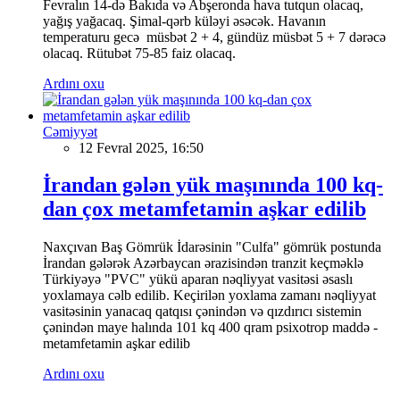
Fevralın 14-də Bakıda və Abşeronda hava tutqun olacaq,
yağış yağacaq. Şimal-qərb küləyi əsəcək. Havanın
temperaturu gecə müsbət 2 + 4, gündüz müsbət 5 + 7 dərəcə
olacaq. Rütubət 75-85 faiz olacaq.
Ardını oxu
Cəmiyyət
12 Fevral 2025, 16:50
İrandan gələn yük maşınında 100 kq-
dan çox metamfetamin aşkar edilib
Naxçıvan Baş Gömrük İdarəsinin "Culfa" gömrük postunda
İrandan gələrək Azərbaycan ərazisindən tranzit keçməklə
Türkiyəyə "PVC" yükü aparan nəqliyyat vasitəsi əsaslı
yoxlamaya cəlb edilib. Keçirilən yoxlama zamanı nəqliyyat
vasitəsinin yanacaq qatqısı çənindən və qızdırıcı sistemin
çənindən maye halında 101 kq 400 qram psixotrop maddə -
metamfetamin aşkar edilib
Ardını oxu