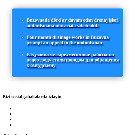
Buzovnada dörd ay davam edən drenaj işləri
ombudsmana müraciətə səbəb olub
Four-month drainage works in Buzovna
prompt an appeal to the ombudsman
В Бузовна четырехмесячные работы по
водоотводу стали поводом для обращения
к омбудсмену
Bizi sosial şəbəkələrdə izləyin