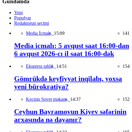
Gündəmdə
Yeni
Populyar
Redaktorun seçimi
Media İcmalı,
15:09
141
Media icmalı: 5 avqust saat 16:00-dan
6 avqust 2026-cı il saat 16:00-dək
Ekspress təhlil,
14:51
154
Gömrükdə keyfiyyət inqilabı, yoxsa
yeni bürokratiya?
Keçmiş Sovet məkanı,
14:37
152
Ceyhun Bayramovun Kiyev səfərinin
arxasında nə dayanır?