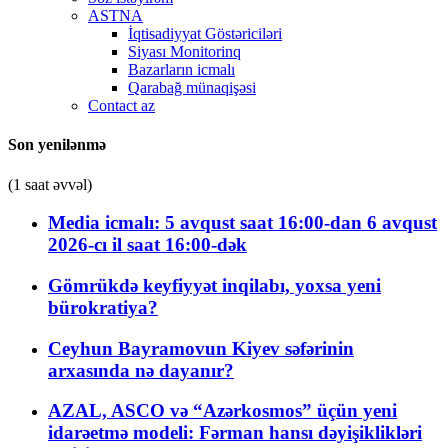
ASTNA
İqtisadiyyat Göstəriciləri
Siyası Monitorinq
Bazarların icmalı
Qarabağ münaqişəsi
Contact az
Son yenilənmə
(1 saat əvvəl)
Media icmalı: 5 avqust saat 16:00-dan 6 avqust
2026-cı il saat 16:00-dək
Gömrükdə keyfiyyət inqilabı, yoxsa yeni
bürokratiya?
Ceyhun Bayramovun Kiyev səfərinin
arxasında nə dayanır?
AZAL, ASCO və “Azərkosmos” üçün yeni
idarəetmə modeli: Fərman hansı dəyişiklikləri