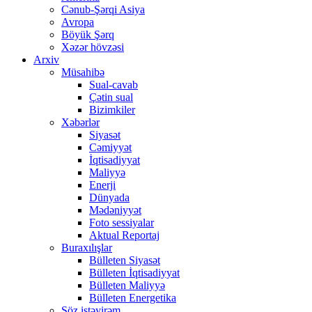
Cənub-Şərqi Asiya
Avropa
Böyük Şərq
Xəzər hövzəsi
Arxiv
Müsahibə
Sual-cavab
Çətin sual
Bizimkiler
Xəbərlər
Siyasət
Cəmiyyət
İqtisadiyyat
Maliyyə
Enerji
Dünyada
Mədəniyyət
Foto sessiyalar
Aktual Reportaj
Buraxılışlar
Bülleten Siyasət
Bülleten İqtisadiyyat
Bülleten Maliyyə
Bülleten Energetika
Söz istəyirəm