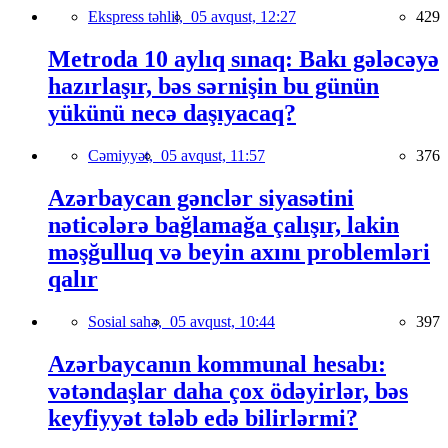
Ekspress təhlil,
05 avqust, 12:27
429
Metroda 10 aylıq sınaq: Bakı gələcəyə
hazırlaşır, bəs sərnişin bu günün
yükünü necə daşıyacaq?
Cəmiyyət,
05 avqust, 11:57
376
Azərbaycan gənclər siyasətini
nəticələrə bağlamağa çalışır, lakin
məşğulluq və beyin axını problemləri
qalır
Sosial sahə,
05 avqust, 10:44
397
Azərbaycanın kommunal hesabı:
vətəndaşlar daha çox ödəyirlər, bəs
keyfiyyət tələb edə bilirlərmi?