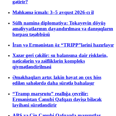
gətirir?
Məhkəmə icmalı: 3–5 avqust 2026-cı il
Sülh naminə diplomatiya: Tokayevin döyüş
əməliyyatlarının dayandırılması və danışıqların
bərpası təşəbbüsü
İran və Ermənistan öz “TRIPP”lərini hazırlayır
Xəzər geri çəkilir: su balansına dair risklərin,
nəticələrin və zəifliklərin kompleks
qiymətləndirilməsi
Əməkhaqları artır, lakin həyat ən çox hiss
edilən sahələrdə daha sürətlə bahalaşır
“Tramp marşrutu” reallığa çevrilir:
Ermənistan Cənubi Qafqazı dəyişə biləcək
layihəni sürətləndirir
ABŞ və Çin Cənubi Qafqazda marşrutlar