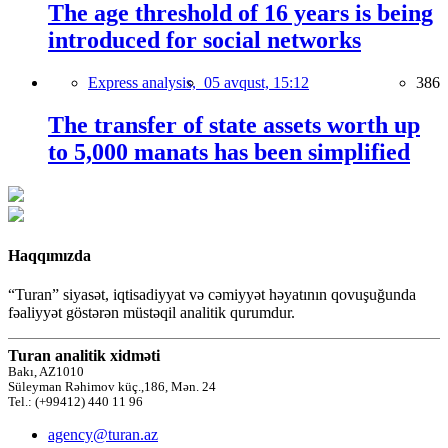
The age threshold of 16 years is being
introduced for social networks
Express analysis,
05 avqust, 15:12
386
The transfer of state assets worth up
to 5,000 manats has been simplified
Haqqımızda
“Turan” siyasət, iqtisadiyyat və cəmiyyət həyatının qovuşuğunda
fəaliyyət göstərən müstəqil analitik qurumdur.
Turan analitik xidməti
Bakı, AZ1010
Süleyman Rəhimov küç.,186, Mən. 24
Tel.: (+99412) 440 11 96
agency@turan.az