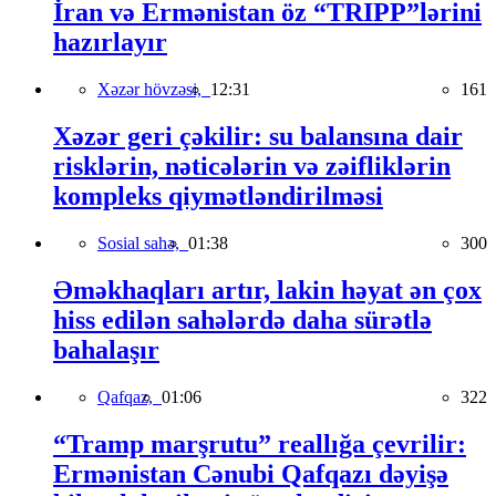
İran və Ermənistan öz “TRIPP”lərini
hazırlayır
Xəzər hövzəsi,
12:31
161
Xəzər geri çəkilir: su balansına dair
risklərin, nəticələrin və zəifliklərin
kompleks qiymətləndirilməsi
Sosial sahə,
01:38
300
Əməkhaqları artır, lakin həyat ən çox
hiss edilən sahələrdə daha sürətlə
bahalaşır
Qafqaz,
01:06
322
“Tramp marşrutu” reallığa çevrilir:
Ermənistan Cənubi Qafqazı dəyişə