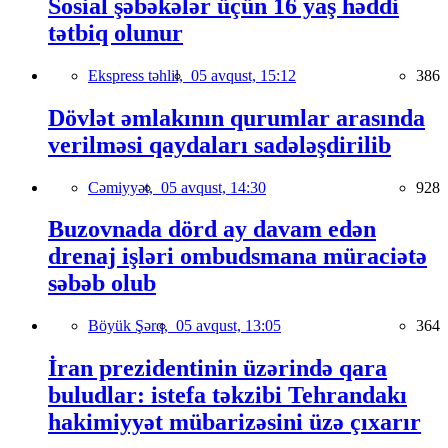
Sosial şəbəkələr üçün 16 yaş həddi
tətbiq olunur
Ekspress təhlil,
05 avqust, 15:12
386
Dövlət əmlakının qurumlar arasında
verilməsi qaydaları sadələşdirilib
Cəmiyyət,
05 avqust, 14:30
928
Buzovnada dörd ay davam edən
drenaj işləri ombudsmana müraciətə
səbəb olub
Böyük Şərq,
05 avqust, 13:05
364
İran prezidentinin üzərində qara
buludlar: istefa təkzibi Tehrandakı
hakimiyyət mübarizəsini üzə çıxarır