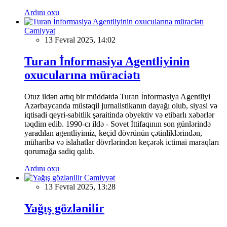
Ardını oxu
Cəmiyyət
13 Fevral 2025, 14:02
Turan İnformasiya Agentliyinin
oxucularına müraciətı
Otuz ildən artıq bir müddətdə Turan İnformasiya Agentliyi
Azərbaycanda müstəqil jurnalistikanın dayağı olub, siyasi və
iqtisadi qeyri-sabitlik şəraitində obyektiv və etibarlı xəbərlər
təqdim edib. 1990-cı ildə - Sovet İttifaqının son günlərində
yaradılan agentliyimiz, keçid dövrünün çətinliklərindən,
müharibə və islahatlar dövrlərindən keçərək ictimai maraqları
qorumağa sadiq qalıb.
Ardını oxu
Cəmiyyət
13 Fevral 2025, 13:28
Yağış gözlənilir