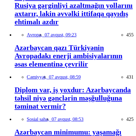
Rusiya gərginliyi azaltmağın yollarını
axtarır, lakin əvvəlki ittifaqa qayıdış
ehtimalı azdır
Avropa,
07 avqust, 09:23
455
Azərbaycan qazı Türkiyənin
Avropadakı enerji ambisiyalarının
əsas elementinə çevrilir
Cəmiyyət,
07 avqust, 08:59
431
Diplom var, iş yoxdur: Azərbaycanda
təhsil niyə gənclərin məşğulluğuna
təminat vermir?
Sosial sahə,
07 avqust, 08:53
425
Azərbaycan minimumu: yaşamağı