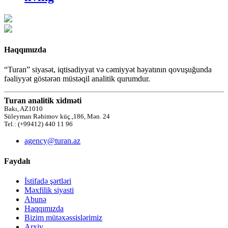
Haqqımızda
“Turan” siyasət, iqtisadiyyat və cəmiyyət həyatının qovuşuğunda
fəaliyyət göstərən müstəqil analitik qurumdur.
Turan analitik xidməti
Bakı, AZ1010
Süleyman Rəhimov küç.,186, Mən. 24
Tel.: (+99412) 440 11 96
agency@turan.az
Faydalı
İstifadə şərtləri
Məxfilik siyasti
Abunə
Haqqımızda
Bizim mütəxəssislərimiz
Arxiv