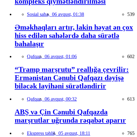
kompleks qiymətləndirilməsi
Sosial sahə,
06 avqust, 01:38
539
Əməkhaqları artır, lakin həyat ən çox
hiss edilən sahələrdə daha sürətlə
bahalaşır
Qafqaz,
06 avqust, 01:06
602
“Tramp marşrutu” reallığa çevrilir:
Ermənistan Cənubi Qafqazı dəyişə
biləcək layihəni sürətləndirir
Qafqaz,
06 avqust, 00:32
613
ABŞ və Çin Cənubi Qafqazda
marşrutlar uğrunda rəqabət aparır
Ekspress təhlil,
05 avqust, 18:11
765