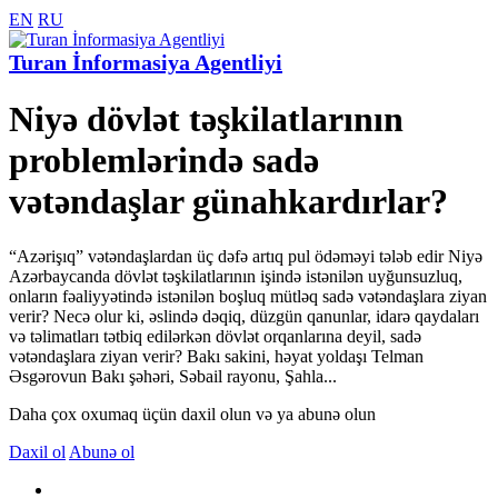
EN
RU
Turan İnformasiya Agentliyi
Niyə dövlət təşkilatlarının
problemlərində sadə
vətəndaşlar günahkardırlar?
“Azərişıq” vətəndaşlardan üç dəfə artıq pul ödəməyi tələb edir Niyə
Azərbaycanda dövlət təşkilatlarının işində istənilən uyğunsuzluq,
onların fəaliyyətində istənilən boşluq mütləq sadə vətəndaşlara ziyan
verir? Necə olur ki, əslində dəqiq, düzgün qanunlar, idarə qaydaları
və təlimatları tətbiq edilərkən dövlət orqanlarına deyil, sadə
vətəndaşlara ziyan verir? Bakı sakini, həyat yoldaşı Telman
Əsgərovun Bakı şəhəri, Səbail rayonu, Şahla...
Daha çox oxumaq üçün daxil olun və ya abunə olun
Daxil ol
Abunə ol