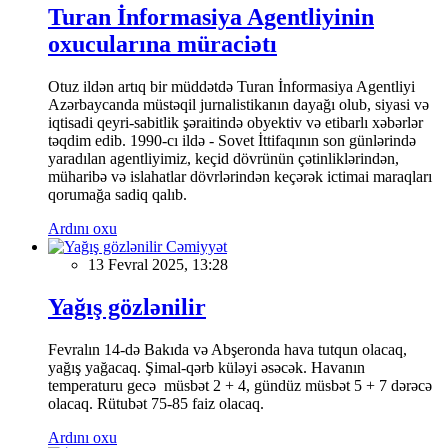
Turan İnformasiya Agentliyinin
oxucularına müraciətı
Otuz ildən artıq bir müddətdə Turan İnformasiya Agentliyi
Azərbaycanda müstəqil jurnalistikanın dayağı olub, siyasi və
iqtisadi qeyri-sabitlik şəraitində obyektiv və etibarlı xəbərlər
təqdim edib. 1990-cı ildə - Sovet İttifaqının son günlərində
yaradılan agentliyimiz, keçid dövrünün çətinliklərindən,
müharibə və islahatlar dövrlərindən keçərək ictimai maraqları
qorumağa sadiq qalıb.
Ardını oxu
Cəmiyyət
13 Fevral 2025, 13:28
Yağış gözlənilir
Fevralın 14-də Bakıda və Abşeronda hava tutqun olacaq,
yağış yağacaq. Şimal-qərb küləyi əsəcək. Havanın
temperaturu gecə müsbət 2 + 4, gündüz müsbət 5 + 7 dərəcə
olacaq. Rütubət 75-85 faiz olacaq.
Ardını oxu