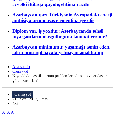
əvvəlki ittifaqa qayıdış ehtimalı azdır
Azərbaycan qazı Türkiyənin Avropadakı enerji
ambisiyalarının əsas elementinə çevrilir
Diplom var, iş yoxdur: Azərbaycanda təhsil
niyə gənclərin məşğulluğuna təminat vermir?
Azərbaycan minimumu: yaşamağı təmin edən,
lakin müstəqil həyata yetməyən əməkhaqqı
Ana səhifə
Cəmiyyət
Niyə dövlət təşkilatlarının problemlərində sadə vətəndaşlar
günahkardırlar?
Cəmiyyət
21 Fevral 2017, 17:35
482
A-
A
A+