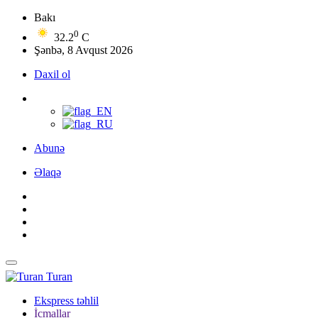
Bakı
0
32.2
C
Şənbə, 8 Avqust 2026
Daxil ol
Abunə
Əlaqə
Turan
Ekspress təhlil
İcmallar