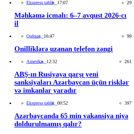
Ekspress təhlil,
17:07
29
Məhkəmə icmalı: 6–7 avqust 2026-cı
il
Qafqaz,
16:47
99
Onilliklərə uzanan telefon zəngi
Amerika,
12:32
261
ABŞ-ın Rusiyaya qarşı yeni
sanksiyaları Azərbaycan üçün risklər
və imkanlar yaradır
Ekspress təhlil,
00:52
397
Azərbaycanda 65 min vakansiya niyə
doldurulmamış qalır?