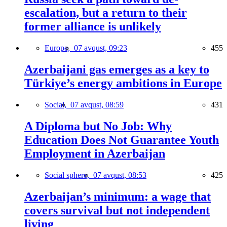
escalation, but a return to their
former alliance is unlikely
Europe,
07 avqust, 09:23
455
Azerbaijani gas emerges as a key to
Türkiye’s energy ambitions in Europe
Social,
07 avqust, 08:59
431
A Diploma but No Job: Why
Education Does Not Guarantee Youth
Employment in Azerbaijan
Social sphere,
07 avqust, 08:53
425
Azerbaijan’s minimum: a wage that
covers survival but not independent
living