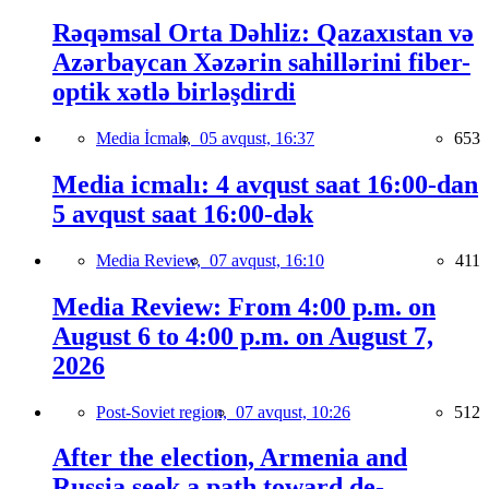
Rəqəmsal Orta Dəhliz: Qazaxıstan və
Azərbaycan Xəzərin sahillərini fiber-
optik xətlə birləşdirdi
Media İcmalı,
05 avqust, 16:37
653
Media icmalı: 4 avqust saat 16:00-dan
5 avqust saat 16:00-dək
Media Review,
07 avqust, 16:10
411
Media Review: From 4:00 p.m. on
August 6 to 4:00 p.m. on August 7,
2026
Post-Soviet region,
07 avqust, 10:26
512
After the election, Armenia and
Russia seek a path toward de-