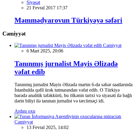
Siyasət
21 Fevral 2017 17:37
Məmmədyarovun Türkiyəyə səfəri
Cəmiyyət
Cəmiyyət
6 Mart 2025, 20:06
Tanınmış jurnalist Mayis Əlizadə
vəfat edib
Tanınmış jurnalist Mayis Əlizadə martın 6-da səhər saatlarında
İstanbulda qəfil ürək tutmasından vəfat edib. O Türkiyə
barədə analitik təfəkkürü, bu ölkənin tarixi və siyasəti ilə bağlı
dərin biliyi ilə tanınan jurnalist və tərcüməçi idi.
Ardını oxu
Cəmiyyət
13 Fevral 2025, 14:02