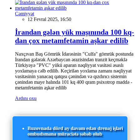
Cəmiyyət
12 Fevral 2025, 16:50
İrandan gələn yük maşınında 100 kq-
dan çox metamfetamin aşkar edilib
Naxçıvan Baş Gömrük İdarəsinin "Culfa" gömrük postunda
İrandan gələrək Azərbaycan ərazisindən tranzit keçməklə
Türkiyəyə "PVC" yükü aparan nəqliyyat vasitəsi əsaslı
yoxlamaya cəlb edilib. Keçirilən yoxlama zamanı nəqliyyat
vasitəsinin yanacaq qatqısı çənindən və qızdırıcı sistemin
çənindən maye halında 101 kq 400 qram psixotrop maddə -
metamfetamin aşkar edilib
Ardını oxu
Buzovnada dörd ay davam edən drenaj işləri
ombudsmana müraciətə səbəb olub