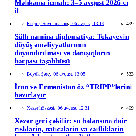
Məhkəmə icmalı: 3–5 avqust 2026-cı
il
Keçmiş Sovet məkanı,
06 avqust, 13:19
499
Sülh naminə diplomatiya: Tokayevin
döyüş əməliyyatlarının
dayandırılması və danışıqların
bərpası təşəbbüsü
Böyük Şərq,
06 avqust, 13:05
533
İran və Ermənistan öz “TRIPP”lərini
hazırlayır
Xəzər hövzəsi,
06 avqust, 12:31
409
Xəzər geri çəkilir: su balansına dair
risklərin, nəticələrin və zəifliklərin