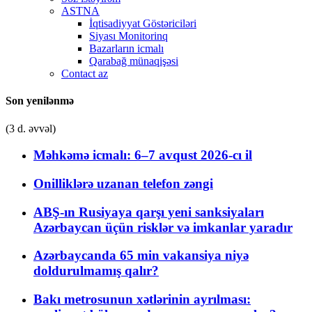
ASTNA
İqtisadiyyat Göstəriciləri
Siyası Monitorinq
Bazarların icmalı
Qarabağ münaqişəsi
Contact az
Son yenilənmə
(3 d. əvvəl)
Məhkəmə icmalı: 6–7 avqust 2026-cı il
Onilliklərə uzanan telefon zəngi
ABŞ-ın Rusiyaya qarşı yeni sanksiyaları
Azərbaycan üçün risklər və imkanlar yaradır
Azərbaycanda 65 min vakansiya niyə
doldurulmamış qalır?
Bakı metrosunun xətlərinin ayrılması: