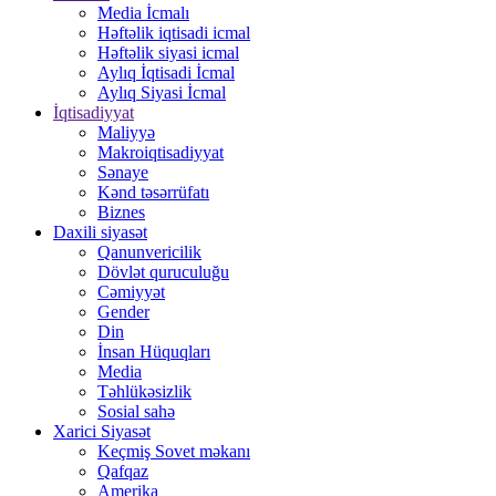
Media İcmalı
Həftəlik iqtisadi icmal
Həftəlik siyasi icmal
Aylıq İqtisadi İcmal
Aylıq Siyasi İcmal
İqtisadiyyat
Maliyyə
Makroiqtisadiyyat
Sənaye
Kənd təsərrüfatı
Biznes
Daxili siyasət
Qanunvericilik
Dövlət quruculuğu
Cəmiyyət
Gender
Din
İnsan Hüquqları
Media
Təhlükəsizlik
Sosial sahə
Xarici Siyasət
Keçmiş Sovet məkanı
Qafqaz
Amerika