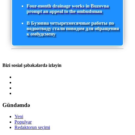
Four-month drainage works in Buzovna
prompt an appeal to the ombudsman
В Бузовна четырехмесячные работы по
водоотводу стали поводом для обращения
к омбудсмену
Bizi sosial şəbəkələrdə izləyin
Gündəmdə
Yeni
Populyar
Redaktorun seçimi