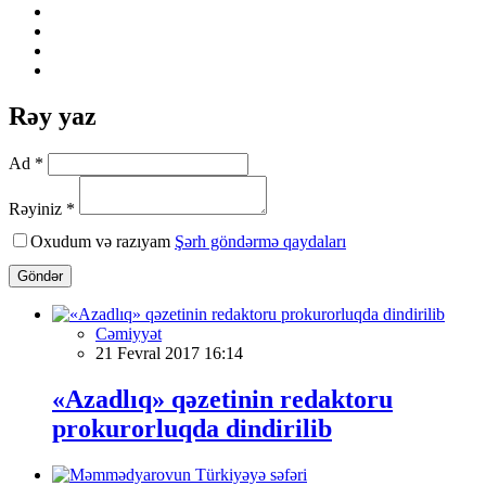
Rəy yaz
Ad *
Rəyiniz *
Oxudum və razıyam
Şərh göndərmə qaydaları
Göndər
Cəmiyyət
21 Fevral 2017 16:14
«Azadlıq» qəzetinin redaktoru
prokurorluqda dindirilib