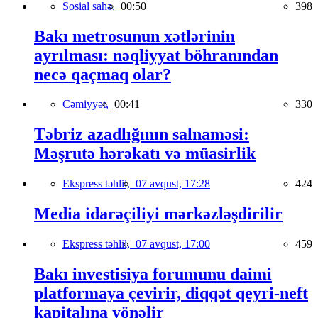
Sosial sahə,
00:50
398
Bakı metrosunun xətlərinin
ayrılması: nəqliyyat böhranından
necə qaçmaq olar?
Cəmiyyət,
00:41
330
Təbriz azadlığının salnaməsi:
Məşrutə hərəkatı və müasirlik
Ekspress təhlil,
07 avqust, 17:28
424
Media idarəçiliyi mərkəzləşdirilir
Ekspress təhlil,
07 avqust, 17:00
459
Bakı investisiya forumunu daimi
platformaya çevirir, diqqət qeyri-neft
kapitalına yönəlir