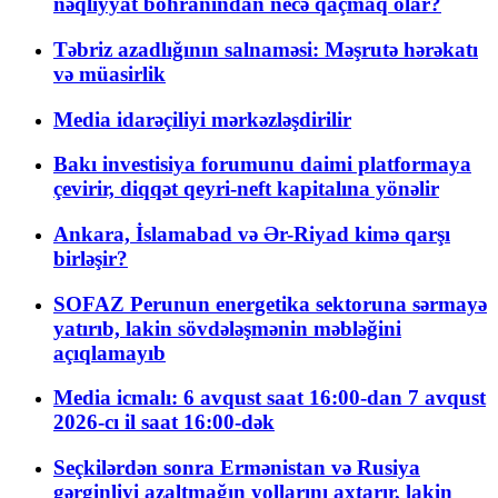
nəqliyyat böhranından necə qaçmaq olar?
Təbriz azadlığının salnaməsi: Məşrutə hərəkatı
və müasirlik
Media idarəçiliyi mərkəzləşdirilir
Bakı investisiya forumunu daimi platformaya
çevirir, diqqət qeyri-neft kapitalına yönəlir
Ankara, İslamabad və Ər-Riyad kimə qarşı
birləşir?
SOFAZ Perunun energetika sektoruna sərmayə
yatırıb, lakin sövdələşmənin məbləğini
açıqlamayıb
Media icmalı: 6 avqust saat 16:00-dan 7 avqust
2026-cı il saat 16:00-dək
Seçkilərdən sonra Ermənistan və Rusiya
gərginliyi azaltmağın yollarını axtarır, lakin