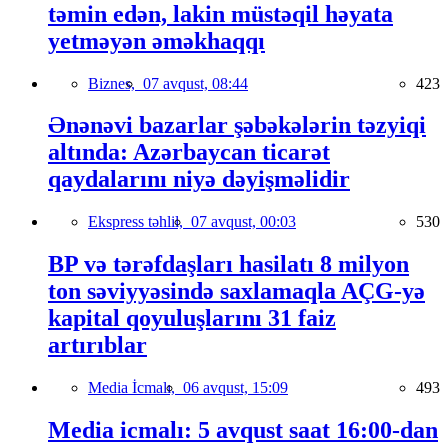
təmin edən, lakin müstəqil həyata
yetməyən əməkhaqqı
Biznes,
07 avqust, 08:44
423
Ənənəvi bazarlar şəbəkələrin təzyiqi
altında: Azərbaycan ticarət
qaydalarını niyə dəyişməlidir
Ekspress təhlil,
07 avqust, 00:03
530
BP və tərəfdaşları hasilatı 8 milyon
ton səviyyəsində saxlamaqla AÇG-yə
kapital qoyuluşlarını 31 faiz
artırıblar
Media İcmalı,
06 avqust, 15:09
493
Media icmalı: 5 avqust saat 16:00-dan