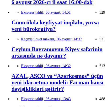
6 avqust 2026-cı il saat 16:00-dək
Ekspress təhlil,
06 avqust, 14:51
529
Gömrükdə keyfiyyət inqilabı, yoxsa
yeni bürokratiya?
Keçmiş Sovet məkanı,
06 avqust, 14:37
571
Ceyhun Bayramovun Kiyev səfərinin
arxasında nə dayanır?
Ekspress təhlil,
06 avqust, 14:32
513
AZAL, ASCO və “Azərkosmos” üçün
yeni idarəetmə modeli: Fərman hansı
dəyişiklikləri gətirir?
Ekspress təhlil,
06 avqust, 13:43
488