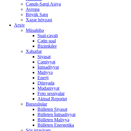
Cənub-Şərqi Asiya
Avropa
Böyük Şərq
Xəzər hövzəsi
Arxiv
Müsahibə
Sual-cavab
Çətin sual
Bizimkiler
Xəbərlər
Siyasət
Cəmiyyət
İqtisadiyyat
Maliyyə
Enerji
Dünyada
Mədəniyyət
Foto sessiyalar
Aktual Reportaj
Buraxılışlar
Bülleten Siyasət
Bülleten İqtisadiyyat
Bülleten Maliyyə
Bülleten Energetika
Söz istəyirəm