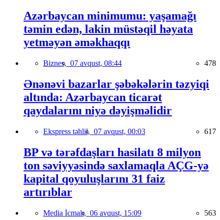
Azərbaycan minimumu: yaşamağı
təmin edən, lakin müstəqil həyata
yetməyən əməkhaqqı
Biznes,
07 avqust, 08:44
478
Ənənəvi bazarlar şəbəkələrin təzyiqi
altında: Azərbaycan ticarət
qaydalarını niyə dəyişməlidir
Ekspress təhlil,
07 avqust, 00:03
617
BP və tərəfdaşları hasilatı 8 milyon
ton səviyyəsində saxlamaqla AÇG-yə
kapital qoyuluşlarını 31 faiz
artırıblar
Media İcmalı,
06 avqust, 15:09
563