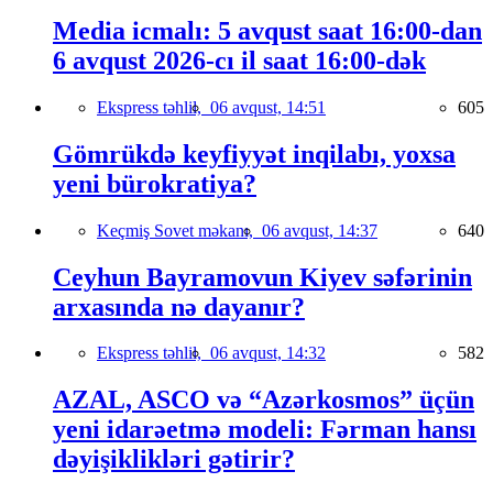
Media icmalı: 5 avqust saat 16:00-dan
6 avqust 2026-cı il saat 16:00-dək
Ekspress təhlil,
06 avqust, 14:51
605
Gömrükdə keyfiyyət inqilabı, yoxsa
yeni bürokratiya?
Keçmiş Sovet məkanı,
06 avqust, 14:37
640
Ceyhun Bayramovun Kiyev səfərinin
arxasında nə dayanır?
Ekspress təhlil,
06 avqust, 14:32
582
AZAL, ASCO və “Azərkosmos” üçün
yeni idarəetmə modeli: Fərman hansı
dəyişiklikləri gətirir?