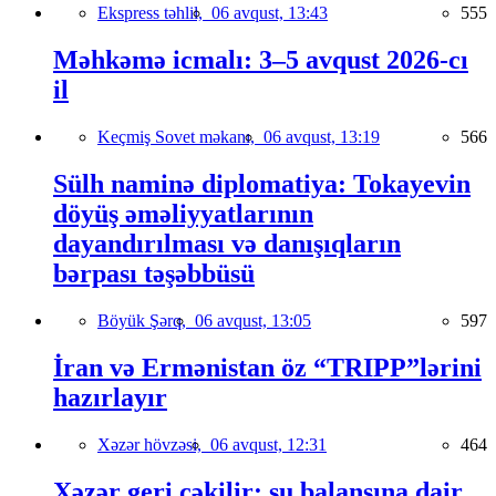
Ekspress təhlil,
06 avqust, 13:43
555
Məhkəmə icmalı: 3–5 avqust 2026-cı
il
Keçmiş Sovet məkanı,
06 avqust, 13:19
566
Sülh naminə diplomatiya: Tokayevin
döyüş əməliyyatlarının
dayandırılması və danışıqların
bərpası təşəbbüsü
Böyük Şərq,
06 avqust, 13:05
597
İran və Ermənistan öz “TRIPP”lərini
hazırlayır
Xəzər hövzəsi,
06 avqust, 12:31
464
Xəzər geri çəkilir: su balansına dair