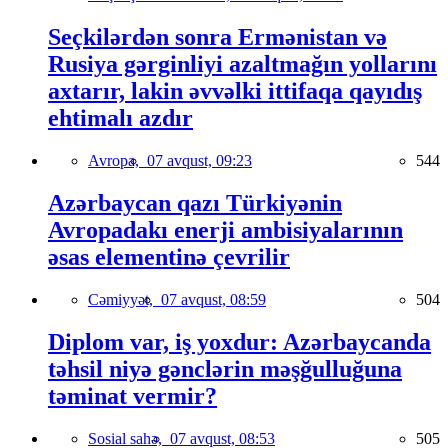
Seçkilərdən sonra Ermənistan və
Rusiya gərginliyi azaltmağın yollarını
axtarır, lakin əvvəlki ittifaqa qayıdış
ehtimalı azdır
Avropa,
07 avqust, 09:23
544
Azərbaycan qazı Türkiyənin
Avropadakı enerji ambisiyalarının
əsas elementinə çevrilir
Cəmiyyət,
07 avqust, 08:59
504
Diplom var, iş yoxdur: Azərbaycanda
təhsil niyə gənclərin məşğulluğuna
təminat vermir?
Sosial sahə,
07 avqust, 08:53
505