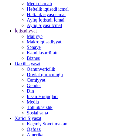
Media İcmalı
Həftəlik iqtisadi icmal
Həftəlik siyasi icmal
Aylıq İqtisadi İcmal
Aylıq Siyasi İcmal
İqtisadiyyat
Maliyyə
Makroiqtisadiyyat
Sənaye
Kənd təsərrüfatı
Biznes
Daxili siyasət
Qanunvericilik
Dövlət quruculuğu
Cəmiyyət
Gender
Din
İnsan Hüquqları
Media
Təhlükəsizlik
Sosial sahə
Xarici Siyasət
Keçmiş Sovet məkanı
Qafqaz
Amerika