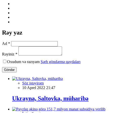
Rəy yaz
Ad *
Rəyiniz *
Oxudum və razıyam
Şərh göndərmə qaydaları
Göndər
Söz istəyirəm
10 Aprel 2022 21:47
Ukrayna, Saltovka, müharibə