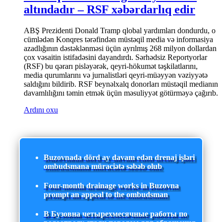
altındadır – RSF xəbərdarlıq edir
ABŞ Prezidenti Donald Tramp qlobal yardımları dondurdu, o
cümlədən Konqres tərəfindən müstəqil media və informasiya
azadlığının dəstəklənməsi üçün ayrılmış 268 milyon dollardan
çox vəsaitin istifadəsini dayandırdı. Sərhədsiz Reportyorlar
(RSF) bu qərarı pisləyərək, qeyri-hökumət təşkilatlarını,
media qurumlarını və jurnalistləri qeyri-müəyyən vəziyyətə
saldığını bildirib. RSF beynəlxalq donorları müstəqil medianın
davamlılığını təmin etmək üçün məsuliyyət götürməyə çağırıb.
Ardını oxu
Buzovnada dörd ay davam edən drenaj işləri
ombudsmana müraciətə səbəb olub
Four-month drainage works in Buzovna
prompt an appeal to the ombudsman
В Бузовна четырехмесячные работы по