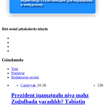
водоотводу стали поводом для обращения
к омбудсмену
Bizi sosial şəbəkələrdə izləyin
Gündəmdə
Yeni
Populyar
Redaktorun seçimi
Cəmiyyət,
01:26
236
Prezident iqamətgahı niyə məhz
Zuğulbada yaradılıb? Təbiətin