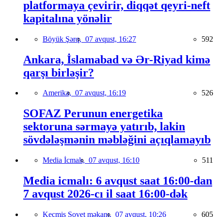
platformaya çevirir, diqqət qeyri-neft
kapitalına yönəlir
Böyük Şərq,
07 avqust, 16:27
592
Ankara, İslamabad və Ər-Riyad kimə
qarşı birləşir?
Amerika,
07 avqust, 16:19
526
SOFAZ Perunun energetika
sektoruna sərmayə yatırıb, lakin
sövdələşmənin məbləğini açıqlamayıb
Media İcmalı,
07 avqust, 16:10
511
Media icmalı: 6 avqust saat 16:00-dan
7 avqust 2026-cı il saat 16:00-dək
Keçmiş Sovet məkanı,
07 avqust, 10:26
605