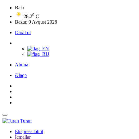
Bakı
0
28.2
C
Bazar, 9 Avqust 2026
Daxil ol
Abunə
Əlaqə
Turan
Ekspress təhlil
İcmallar