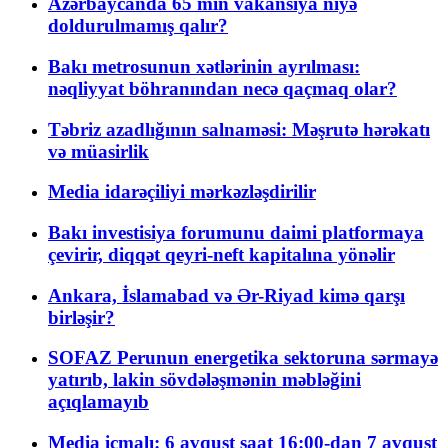
Azərbaycanda 65 min vakansiya niyə
doldurulmamış qalır?
Bakı metrosunun xətlərinin ayrılması:
nəqliyyat böhranından necə qaçmaq olar?
Təbriz azadlığının salnaməsi: Məşrutə hərəkatı
və müasirlik
Media idarəçiliyi mərkəzləşdirilir
Bakı investisiya forumunu daimi platformaya
çevirir, diqqət qeyri-neft kapitalına yönəlir
Ankara, İslamabad və Ər-Riyad kimə qarşı
birləşir?
SOFAZ Perunun energetika sektoruna sərmayə
yatırıb, lakin sövdələşmənin məbləğini
açıqlamayıb
Media icmalı: 6 avqust saat 16:00-dan 7 avqust