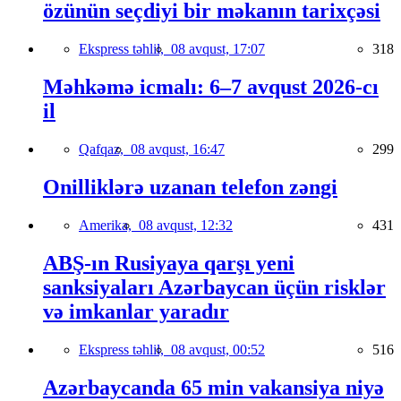
özünün seçdiyi bir məkanın tarixçəsi
Ekspress təhlil,
08 avqust, 17:07
318
Məhkəmə icmalı: 6–7 avqust 2026-cı
il
Qafqaz,
08 avqust, 16:47
299
Onilliklərə uzanan telefon zəngi
Amerika,
08 avqust, 12:32
431
ABŞ-ın Rusiyaya qarşı yeni
sanksiyaları Azərbaycan üçün risklər
və imkanlar yaradır
Ekspress təhlil,
08 avqust, 00:52
516
Azərbaycanda 65 min vakansiya niyə