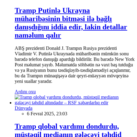
Tramp Putinlə Ukrayna
müharibəsinin bitməsi ilə bağlı
danışdığını iddia edir, lakin detallar
naməlum qalır
ABŞ prezidenti Donald J. Trampın Rusiya prezidenti
Vladimir V. Putinlə Ukraynada müharibənin mümkün sonu
barədə telefon danışığı apardığı bildirilir. Bu barədə New York
Post məlumat yayıb. Məlumatda söhbətin nə vaxt baş tutduğu
və ya Rusiyanın bunu təsdiqləyib-təsdiqləmədiyi açıqlanmır,
bu da Trampın münaqişəyə dair qeyri-müəyyən mövqeyinə
yeni suallar yaradır.
Ardını oxu
Dünyada
6 Fevral 2025, 23:03
Tramp qlobal yardımı dondurdu,
müstəqil medianın gələcəyi təhdid