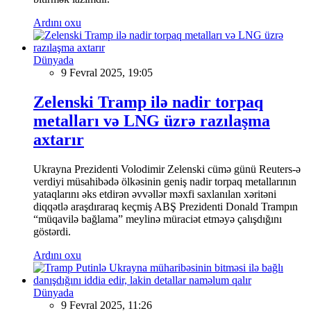
Ardını oxu
Dünyada
9 Fevral 2025, 19:05
Zelenski Tramp ilə nadir torpaq
metalları və LNG üzrə razılaşma
axtarır
Ukrayna Prezidenti Volodimir Zelenski cümə günü Reuters-ə
verdiyi müsahibədə ölkəsinin geniş nadir torpaq metallarının
yataqlarını əks etdirən əvvəllər məxfi saxlanılan xəritəni
diqqətlə araşdıraraq keçmiş ABŞ Prezidenti Donald Trampın
“müqavilə bağlama” meylinə müraciət etməyə çalışdığını
göstərdi.
Ardını oxu
Dünyada
9 Fevral 2025, 11:26