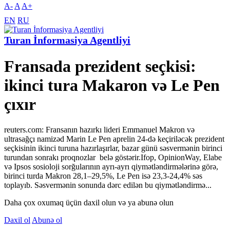
A-
A
A+
EN
RU
Turan İnformasiya Agentliyi
Fransada prezident seçkisi:
ikinci tura Makaron və Le Pen
çıxır
reuters.com: Fransanın hazırkı lideri Emmanuel Makron və
ultrasağçı namizəd Marin Le Pen aprelin 24-də keçiriləcək prezident
seçkisinin ikinci turuna hazırlaşırlar, bazar günü səsvermənin birinci
turundan sonrakı proqnozlar belə göstərir.Ifop, OpinionWay, Elabe
və Ipsos sosioloji sorğularının ayrı-ayrı qiymətləndirmələrinə görə,
birinci turda Makron 28,1–29,5%, Le Pen isə 23,3-24,4% səs
toplayıb. Səsvermənin sonunda dərc edilən bu qiymətləndirmə...
Daha çox oxumaq üçün daxil olun və ya abunə olun
Daxil ol
Abunə ol