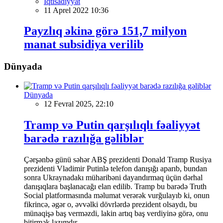
İqtisadiyyat
11 Aprel 2022 10:36
Payzlıq əkinə görə 151,7 milyon
manat subsidiya verilib
Dünyada
Dünyada
12 Fevral 2025, 22:10
Tramp və Putin qarşılıqlı fəaliyyət
barədə razılığa gəliblər
Çərşənbə günü səhər ABŞ prezidenti Donald Tramp Rusiya
prezidenti Vladimir Putinlə telefon danışığı aparıb, bundan
sonra Ukraynadakı müharibəni dayandırmaq üçün dərhal
danışıqlara başlanacağı elan edilib. Tramp bu barədə Truth
Social platformasında məlumat verərək vurğulayıb ki, onun
fikrincə, əgər o, əvvəlki dövrlərdə prezident olsaydı, bu
münaqişə baş verməzdi, lakin artıq baş verdiyinə görə, onu
bitirmək lazımdır.