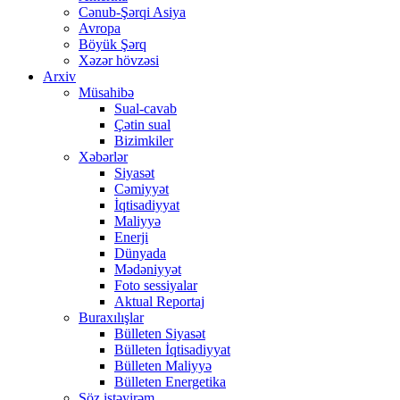
Cənub-Şərqi Asiya
Avropa
Böyük Şərq
Xəzər hövzəsi
Arxiv
Müsahibə
Sual-cavab
Çətin sual
Bizimkiler
Xəbərlər
Siyasət
Cəmiyyət
İqtisadiyyat
Maliyyə
Enerji
Dünyada
Mədəniyyət
Foto sessiyalar
Aktual Reportaj
Buraxılışlar
Bülleten Siyasət
Bülleten İqtisadiyyat
Bülleten Maliyyə
Bülleten Energetika
Söz istəyirəm