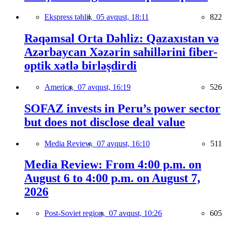
Ekspress təhlil,
05 avqust, 18:11
822
Rəqəmsal Orta Dəhliz: Qazaxıstan və
Azərbaycan Xəzərin sahillərini fiber-
optik xətlə birləşdirdi
America,
07 avqust, 16:19
526
SOFAZ invests in Peru’s power sector
but does not disclose deal value
Media Review,
07 avqust, 16:10
511
Media Review: From 4:00 p.m. on
August 6 to 4:00 p.m. on August 7,
2026
Post-Soviet region,
07 avqust, 10:26
605