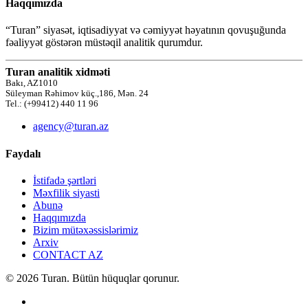
Haqqımızda
“Turan” siyasət, iqtisadiyyat və cəmiyyət həyatının qovuşuğunda
fəaliyyət göstərən müstəqil analitik qurumdur.
Turan analitik xidməti
Bakı, AZ1010
Süleyman Rəhimov küç.,186, Mən. 24
Tel.: (+99412) 440 11 96
agency@turan.az
Faydalı
İstifadə şərtləri
Məxfilik siyasti
Abunə
Haqqımızda
Bizim mütəxəssislərimiz
Arxiv
CONTACT AZ
© 2026 Turan. Bütün hüquqlar qorunur.