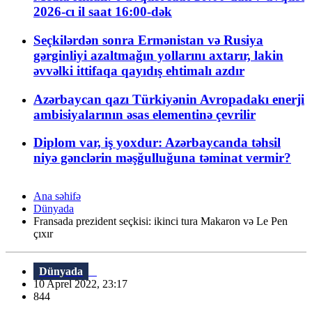
2026-cı il saat 16:00-dək
Seçkilərdən sonra Ermənistan və Rusiya
gərginliyi azaltmağın yollarını axtarır, lakin
əvvəlki ittifaqa qayıdış ehtimalı azdır
Azərbaycan qazı Türkiyənin Avropadakı enerji
ambisiyalarının əsas elementinə çevrilir
Diplom var, iş yoxdur: Azərbaycanda təhsil
niyə gənclərin məşğulluğuna təminat vermir?
Ana səhifə
Dünyada
Fransada prezident seçkisi: ikinci tura Makaron və Le Pen
çıxır
Dünyada
10 Aprel 2022, 23:17
844