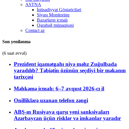
ASTNA
İqtisadiyyat Göstəriciləri
Siyası Monitorinq
Bazarların icmalı
Qarabağ münaqişəsi
Contact az
Son yenilənmə
(6 saat əvvəl)
Prezident iqamətgahı niyə məhz Zuğulbada
yaradılıb? Təbiətin özünün seçdiyi bir məkanın
tarixçəsi
Məhkəmə icmalı: 6–7 avqust 2026-cı il
Onilliklərə uzanan telefon zəngi
ABŞ-ın Rusiyaya qarşı yeni sanksiyaları
Azərbaycan üçün risklər və imkanlar yaradır