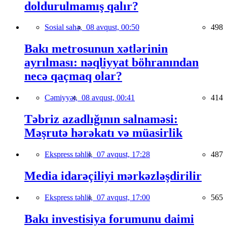
doldurulmamış qalır?
Sosial sahə,
08 avqust, 00:50
498
Bakı metrosunun xətlərinin
ayrılması: nəqliyyat böhranından
necə qaçmaq olar?
Cəmiyyət,
08 avqust, 00:41
414
Təbriz azadlığının salnaməsi:
Məşrutə hərəkatı və müasirlik
Ekspress təhlil,
07 avqust, 17:28
487
Media idarəçiliyi mərkəzləşdirilir
Ekspress təhlil,
07 avqust, 17:00
565
Bakı investisiya forumunu daimi