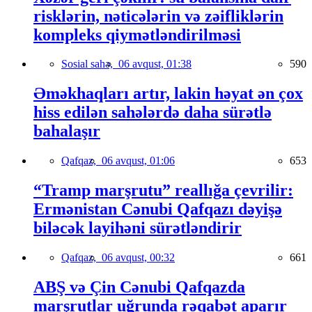
risklərin, nəticələrin və zəifliklərin
kompleks qiymətləndirilməsi
Sosial sahə,
06 avqust, 01:38
590
Əməkhaqları artır, lakin həyat ən çox
hiss edilən sahələrdə daha sürətlə
bahalaşır
Qafqaz,
06 avqust, 01:06
653
“Tramp marşrutu” reallığa çevrilir:
Ermənistan Cənubi Qafqazı dəyişə
biləcək layihəni sürətləndirir
Qafqaz,
06 avqust, 00:32
661
ABŞ və Çin Cənubi Qafqazda
marşrutlar uğrunda rəqabət aparır