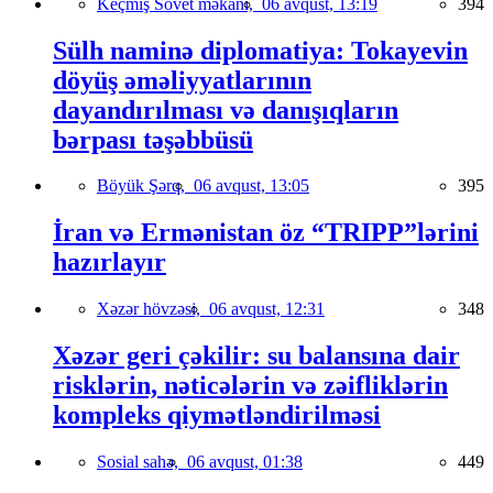
Keçmiş Sovet məkanı,
06 avqust, 13:19
394
Sülh naminə diplomatiya: Tokayevin
döyüş əməliyyatlarının
dayandırılması və danışıqların
bərpası təşəbbüsü
Böyük Şərq,
06 avqust, 13:05
395
İran və Ermənistan öz “TRIPP”lərini
hazırlayır
Xəzər hövzəsi,
06 avqust, 12:31
348
Xəzər geri çəkilir: su balansına dair
risklərin, nəticələrin və zəifliklərin
kompleks qiymətləndirilməsi
Sosial sahə,
06 avqust, 01:38
449