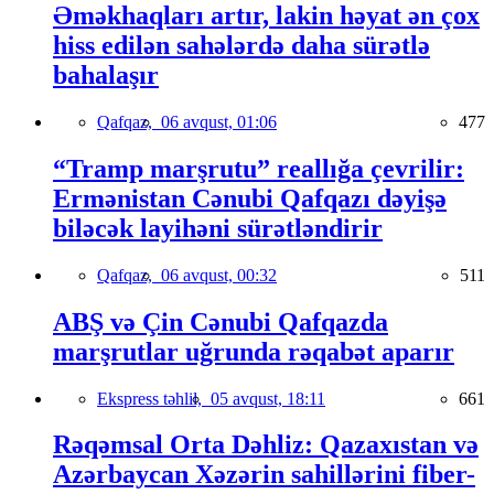
Əməkhaqları artır, lakin həyat ən çox
hiss edilən sahələrdə daha sürətlə
bahalaşır
Qafqaz,
06 avqust, 01:06
477
“Tramp marşrutu” reallığa çevrilir:
Ermənistan Cənubi Qafqazı dəyişə
biləcək layihəni sürətləndirir
Qafqaz,
06 avqust, 00:32
511
ABŞ və Çin Cənubi Qafqazda
marşrutlar uğrunda rəqabət aparır
Ekspress təhlil,
05 avqust, 18:11
661
Rəqəmsal Orta Dəhliz: Qazaxıstan və
Azərbaycan Xəzərin sahillərini fiber-