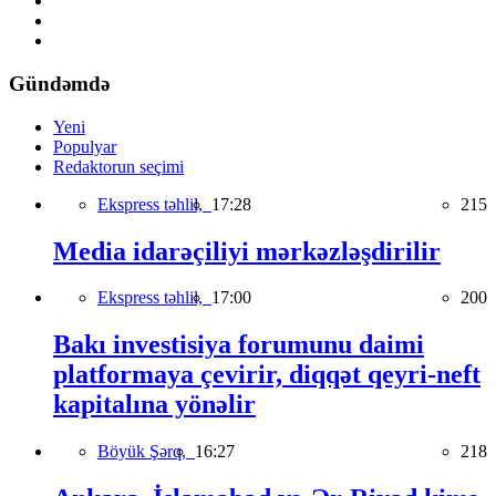
Gündəmdə
Yeni
Populyar
Redaktorun seçimi
Ekspress təhlil,
17:28
215
Media idarəçiliyi mərkəzləşdirilir
Ekspress təhlil,
17:00
200
Bakı investisiya forumunu daimi
platformaya çevirir, diqqət qeyri-neft
kapitalına yönəlir
Böyük Şərq,
16:27
218