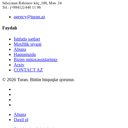
Süleyman Rəhimov küç.,186, Mən. 24
Tel.: (+99412) 440 11 96
agency@turan.az
Faydalı
İstifadə şərtləri
Məxfilik siyasti
Abunə
Haqqımızda
Bizim mütəxəssislərimiz
Arxiv
CONTACT AZ
© 2026 Turan. Bütün hüquqlar qorunur.
Abunə
Daxil ol