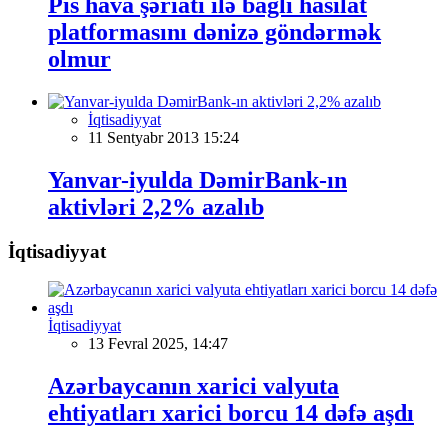
Pis hava şəriati ilə bağlı hasilat
platformasını dənizə göndərmək
olmur
İqtisadiyyat
11 Sentyabr 2013 15:24
Yanvar-iyulda DəmirBank-ın
aktivləri 2,2% azalıb
İqtisadiyyat
İqtisadiyyat
13 Fevral 2025, 14:47
Azərbaycanın xarici valyuta
ehtiyatları xarici borcu 14 dəfə aşdı