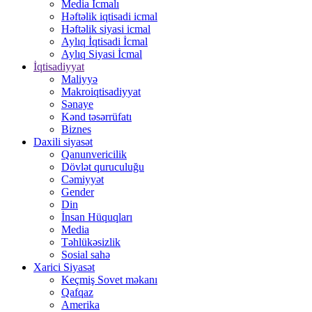
Media İcmalı
Həftəlik iqtisadi icmal
Həftəlik siyasi icmal
Aylıq İqtisadi İcmal
Aylıq Siyasi İcmal
İqtisadiyyat
Maliyyə
Makroiqtisadiyyat
Sənaye
Kənd təsərrüfatı
Biznes
Daxili siyasət
Qanunvericilik
Dövlət quruculuğu
Cəmiyyət
Gender
Din
İnsan Hüquqları
Media
Təhlükəsizlik
Sosial sahə
Xarici Siyasət
Keçmiş Sovet məkanı
Qafqaz
Amerika