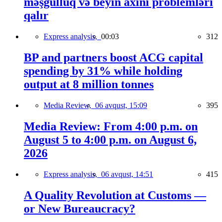
məşğulluq və beyin axını problemləri
qalır
Express analysis,
00:03
312
BP and partners boost ACG capital
spending by 31% while holding
output at 8 million tonnes
Media Review,
06 avqust, 15:09
395
Media Review: From 4:00 p.m. on
August 5 to 4:00 p.m. on August 6,
2026
Express analysis,
06 avqust, 14:51
415
A Quality Revolution at Customs —
or New Bureaucracy?