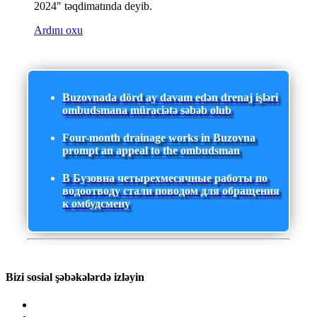
2024" təqdimatında deyib.
Ardını oxu
Buzovnada dörd ay davam edən drenaj işləri
ombudsmana müraciətə səbəb olub
Four-month drainage works in Buzovna
prompt an appeal to the ombudsman
В Бузовна четырехмесячные работы по
водоотводу стали поводом для обращения
к омбудсмену
Bizi sosial şəbəkələrdə izləyin