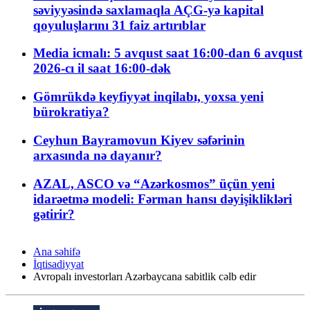
səviyyəsində saxlamaqla AÇG-yə kapital
qoyuluşlarını 31 faiz artırıblar
Media icmalı: 5 avqust saat 16:00-dan 6 avqust
2026-cı il saat 16:00-dək
Gömrükdə keyfiyyət inqilabı, yoxsa yeni
bürokratiya?
Ceyhun Bayramovun Kiyev səfərinin
arxasında nə dayanır?
AZAL, ASCO və “Azərkosmos” üçün yeni
idarəetmə modeli: Fərman hansı dəyişiklikləri
gətirir?
Ana səhifə
İqtisadiyyat
Avropalı investorları Azərbaycana sabitlik cəlb edir