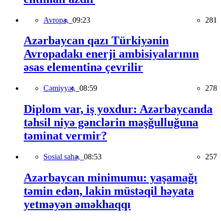
Avropa,
09:23
281
Azərbaycan qazı Türkiyənin
Avropadakı enerji ambisiyalarının
əsas elementinə çevrilir
Cəmiyyət,
08:59
278
Diplom var, iş yoxdur: Azərbaycanda
təhsil niyə gənclərin məşğulluğuna
təminat vermir?
Sosial sahə,
08:53
257
Azərbaycan minimumu: yaşamağı
təmin edən, lakin müstəqil həyata
yetməyən əməkhaqqı