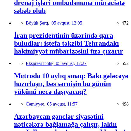
drenaj işləri ombudsmana müraciətə
səbəb olub
Böyük Şərq,
05 avqust, 13:05
472
İran prezidentinin üzərində qara
buludlar: istefa təkzibi Tehrandakı
hakimiyyət mübarizəsini üzə çıxarır
Ekspress təhlil,
05 avqust, 12:27
552
Metroda 10 aylıq sınaq: Bakı gələcəyə
hazırlaşır, bəs sərnişin bu günün
yükünü necə daşıyacaq?
Cəmiyyət,
05 avqust, 11:57
498
Azərbaycan gənclər siyasətini
nəticələrə bağlamağa çalışır, lakin