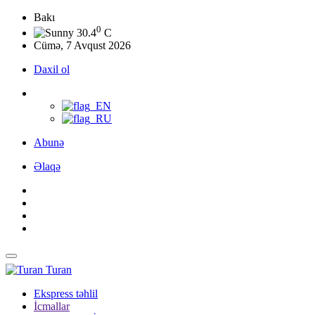
Bakı
0
30.4
C
Cümə, 7 Avqust 2026
Daxil ol
Abunə
Əlaqə
Turan
Ekspress təhlil
İcmallar