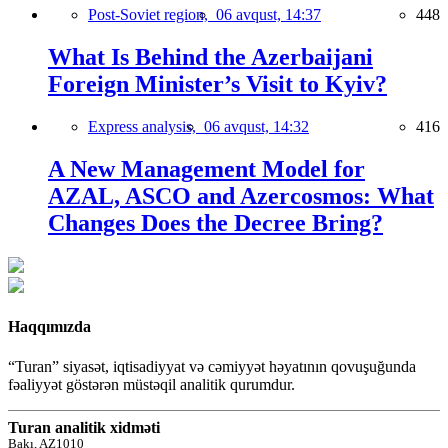
Post-Soviet region,
06 avqust, 14:37
448
What Is Behind the Azerbaijani
Foreign Minister’s Visit to Kyiv?
Express analysis,
06 avqust, 14:32
416
A New Management Model for
AZAL, ASCO and Azercosmos: What
Changes Does the Decree Bring?
Haqqımızda
“Turan” siyasət, iqtisadiyyat və cəmiyyət həyatının qovuşuğunda
fəaliyyət göstərən müstəqil analitik qurumdur.
Turan analitik xidməti
Bakı, AZ1010