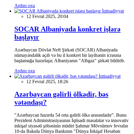
Ardını oxu
İqtisadiyyat
12 Fevral 2025, 20:04
SOCAR Albaniyada konkret işlərə
başlayır
Azərbaycan Dövlət Neft Şirkəti (SOCAR) Albaniyada
nümayəndəlik açıb və bu il konkret bir layihənin icrasına
başlamağa hazırlaşır, Albaniyanın "Albgaz" şirkəti bildirib.
Ardını oxu
İqtisadiyyat
12 Fevral 2025, 18:26
Azərbaycan gəlirli ölkədir, bəs
vətəndaşı?
"Azərbaycan hazırda 54 orta gəlirli ölkə arasındadır". Bunu
Prezident Administrasiyasının İqtisadi məsələlər və innovativ
inkişaf siyasəti şöbəsinin müdiri Şahmar Mövsümov fevralın
10-da Bakıda Dünya Bankının "Dünya İnkişaf Hesabatı