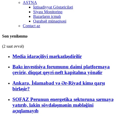
ASTNA
İqtisadiyyat Göstəriciləri
Siyası Monitorinq
Bazarların icmalı
Qarabağ münaqişəsi
Contact az
Son yenilənmə
(2 saat əvvəl)
Media idarəçiliyi mərkəzləşdirilir
Bakı investisiya forumunu daimi platformaya
çevirir, diqqət qeyri-neft kapitalına yönəlir
Ankara, İslamabad və Ər-Riyad kimə qarşı
birləşir?
SOFAZ Perunun energetika sektoruna sərmayə
yatırıb, lakin sövdələşmənin məbləğini
açıqlamayıb