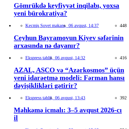
Gömrükdə keyfiyyət inqilabı, yoxsa
yeni bürokratiya?
Keçmiş Sovet məkanı,
06 avqust, 14:37
448
Ceyhun Bayramovun Kiyev səfərinin
arxasında nə dayanır?
Ekspress təhlil,
06 avqust, 14:32
416
AZAL, ASCO və “Azərkosmos” üçün
yeni idarəetmə modeli: Fərman hansı
dəyişiklikləri gətirir?
Ekspress təhlil,
06 avqust, 13:43
392
Məhkəmə icmalı: 3–5 avqust 2026-cı
il