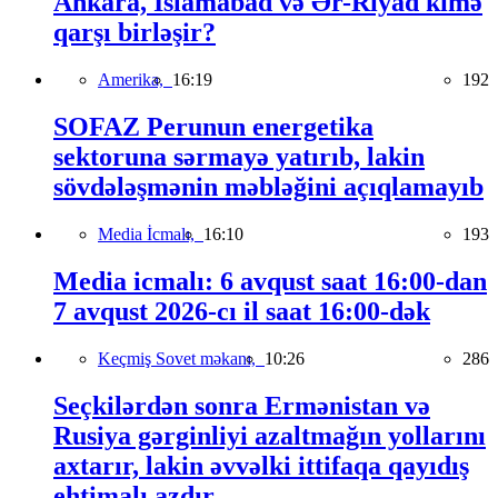
Ankara, İslamabad və Ər-Riyad kimə
qarşı birləşir?
Amerika,
16:19
192
SOFAZ Perunun energetika
sektoruna sərmayə yatırıb, lakin
sövdələşmənin məbləğini açıqlamayıb
Media İcmalı,
16:10
193
Media icmalı: 6 avqust saat 16:00-dan
7 avqust 2026-cı il saat 16:00-dək
Keçmiş Sovet məkanı,
10:26
286
Seçkilərdən sonra Ermənistan və
Rusiya gərginliyi azaltmağın yollarını
axtarır, lakin əvvəlki ittifaqa qayıdış
ehtimalı azdır