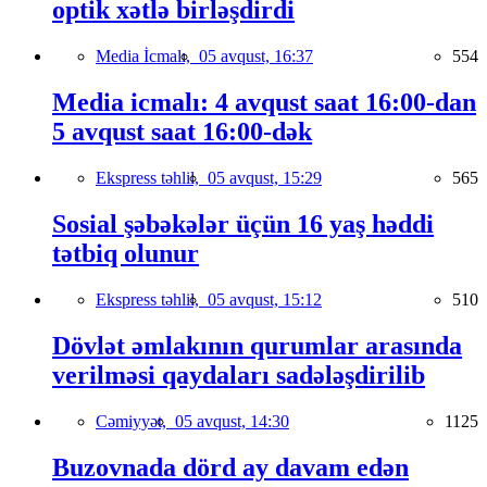
optik xətlə birləşdirdi
Media İcmalı,
05 avqust, 16:37
554
Media icmalı: 4 avqust saat 16:00-dan
5 avqust saat 16:00-dək
Ekspress təhlil,
05 avqust, 15:29
565
Sosial şəbəkələr üçün 16 yaş həddi
tətbiq olunur
Ekspress təhlil,
05 avqust, 15:12
510
Dövlət əmlakının qurumlar arasında
verilməsi qaydaları sadələşdirilib
Cəmiyyət,
05 avqust, 14:30
1125
Buzovnada dörd ay davam edən