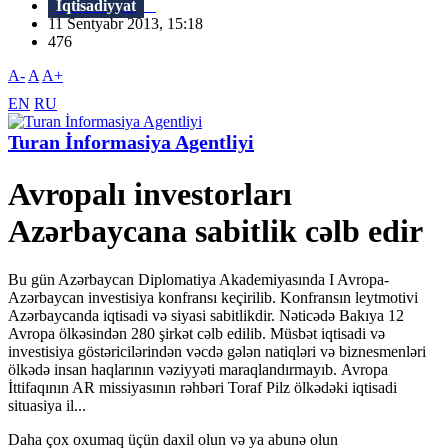
İqtisadiyyat
11 Sentyabr 2013, 15:18
476
A-
A
A+
EN
RU
Turan İnformasiya Agentliyi
Avropalı investorları
Azərbaycana sabitlik cəlb edir
Bu gün Azərbaycan Diplomatiya Akademiyasında I Avropa-
Azərbaycan investisiya konfransı keçirilib. Konfransın leytmotivi
Azərbaycanda iqtisadi və siyasi sabitlikdir. Nəticədə Bakıya 12
Avropa ölkəsindən 280 şirkət cəlb edilib. Müsbət iqtisadi və
investisiya göstəricilərindən vəcdə gələn natiqləri və biznesmenləri
ölkədə insan haqlarının vəziyyəti maraqlandırmayıb. Avropa
İttifaqının AR missiyasının rəhbəri Toraf Pilz ölkədəki iqtisadi
situasiya il...
Daha çox oxumaq üçün daxil olun və ya abunə olun