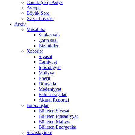
Cənub-Şərqi Asiya
Avropa
Böyük Şərq
Xəzər hövzəsi
Arxiv
Müsahibə
Sual-cavab
Çətin sual
Bizimkiler
Xəbərlər
Siyasət
Cəmiyyət
İqtisadiyyat
Maliyyə
Enerji
Dünyada
Mədəniyyət
Foto sessiyalar
Aktual Reportaj
Buraxılışlar
Bülleten Siyasət
Bülleten İqtisadiyyat
Bülleten Maliyyə
Bülleten Energetika
Söz istəyirəm