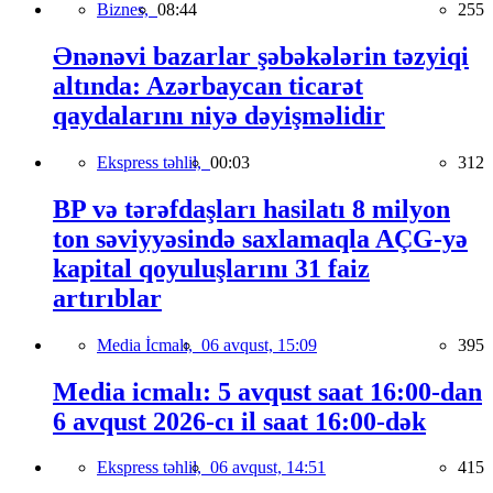
Biznes,
08:44
255
Ənənəvi bazarlar şəbəkələrin təzyiqi
altında: Azərbaycan ticarət
qaydalarını niyə dəyişməlidir
Ekspress təhlil,
00:03
312
BP və tərəfdaşları hasilatı 8 milyon
ton səviyyəsində saxlamaqla AÇG-yə
kapital qoyuluşlarını 31 faiz
artırıblar
Media İcmalı,
06 avqust, 15:09
395
Media icmalı: 5 avqust saat 16:00-dan
6 avqust 2026-cı il saat 16:00-dək
Ekspress təhlil,
06 avqust, 14:51
415