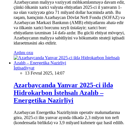
Azərbaycanın maliyyə vəziyyəti möhkəmlənməyə davam edir,
çünki ölkənin xarici valyuta ehtiyatları 2025-ci il yanvarın 1-
nə olan vəziyyətə görə 71 milyard dollar həcmində artıb. Bu
rəqəm, həmçinin Azərbaycan Dövlət Neft Fondu (SOFAZ) və
Azərbaycan Mərkəzi Bankının (AMB) ehtiyatlarını əhatə edir
və ölkənin xarici borcunu xeyli üstələyir; xarici borc
ehtiyatların təxminən 14 dəfə azdır. Bu güclü ehtiyat mövqeyi,
Azərbaycanın maliyyə sabitliyini və hökumətin strateji iqtisadi
idarəetməsini əks etdirir.
Ardını oxu
İqtisadiyyat
13 Fevral 2025, 14:07
Azərbaycanda Yanvar 2025-ci ildə
Hidrokarbon İstehsalı Azalıb –
Energetika Nazirliyi
Azərbaycan Energetika Nazirliyinin operativ məlumatlarına
görə, 2025-ci ilin yanvar ayında ölkədə 2,3 milyon ton neft
(kondensatla birlikdə) və 3,9 milyard kubmetr qaz hasil edilib.