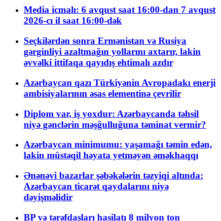
Media icmalı: 6 avqust saat 16:00-dan 7 avqust
2026-cı il saat 16:00-dək
Seçkilərdən sonra Ermənistan və Rusiya
gərginliyi azaltmağın yollarını axtarır, lakin
əvvəlki ittifaqa qayıdış ehtimalı azdır
Azərbaycan qazı Türkiyənin Avropadakı enerji
ambisiyalarının əsas elementinə çevrilir
Diplom var, iş yoxdur: Azərbaycanda təhsil
niyə gənclərin məşğulluğuna təminat vermir?
Azərbaycan minimumu: yaşamağı təmin edən,
lakin müstəqil həyata yetməyən əməkhaqqı
Ənənəvi bazarlar şəbəkələrin təzyiqi altında:
Azərbaycan ticarət qaydalarını niyə
dəyişməlidir
BP və tərəfdaşları hasilatı 8 milyon ton