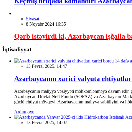
Keçmiş briqada komandiri Azərbaycand
Siyasət
8 Noyabr 2024 16:35
Qərb istəyirdi ki, Azərbaycan işğalla ba
İqtisadiyyat
13 Fevral 2025, 14:47
Azərbaycanın xarici valyuta ehtiyatları
Azərbaycanın maliyyə vəziyyəti möhkəmlənməyə davam edir, çünk
Azərbaycan Dövlət Neft Fondu (SOFAZ) və Azərbaycan Mərkəzi Ba
güclü ehtiyat mövqeyi, Azərbaycanın maliyyə sabitliyini və hökumə
Ardını oxu
13 Fevral 2025, 14:07