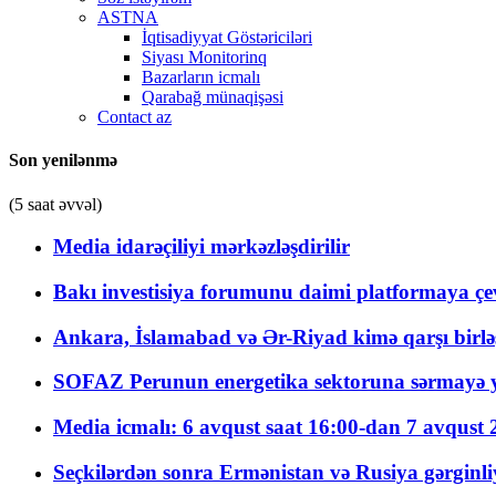
ASTNA
İqtisadiyyat Göstəriciləri
Siyası Monitorinq
Bazarların icmalı
Qarabağ münaqişəsi
Contact az
Son yenilənmə
(5 saat əvvəl)
Media idarəçiliyi mərkəzləşdirilir
Bakı investisiya forumunu daimi platformaya çevi
Ankara, İslamabad və Ər-Riyad kimə qarşı birlə
SOFAZ Perunun energetika sektoruna sərmayə ya
Media icmalı: 6 avqust saat 16:00-dan 7 avqust 2
Seçkilərdən sonra Ermənistan və Rusiya gərginliyi