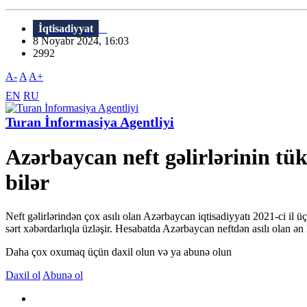
İqtisadiyyat
8 Noyabr 2024, 16:03
2992
A-
A
A+
EN
RU
Turan İnformasiya Agentliyi
Azərbaycan neft gəlirlərinin tü
bilər
Neft gəlirlərindən çox asılı olan Azərbaycan iqtisadiyyatı 2021-ci il ü
sərt xəbərdarlıqla üzləşir. Hesabatda Azərbaycan neftdən asılı olan ən 
Daha çox oxumaq üçün daxil olun və ya abunə olun
Daxil ol
Abunə ol