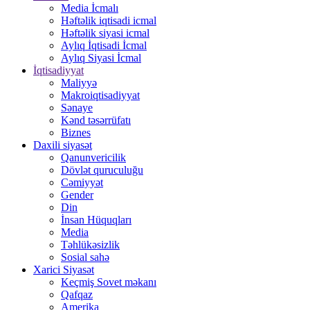
Media İcmalı
Həftəlik iqtisadi icmal
Həftəlik siyasi icmal
Aylıq İqtisadi İcmal
Aylıq Siyasi İcmal
İqtisadiyyat
Maliyyə
Makroiqtisadiyyat
Sənaye
Kənd təsərrüfatı
Biznes
Daxili siyasət
Qanunvericilik
Dövlət quruculuğu
Cəmiyyət
Gender
Din
İnsan Hüquqları
Media
Təhlükəsizlik
Sosial sahə
Xarici Siyasət
Keçmiş Sovet məkanı
Qafqaz
Amerika