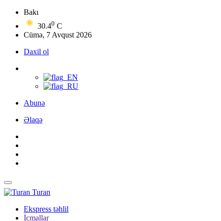
Bakı
0
30.4
C
Cümə, 7 Avqust 2026
Daxil ol
Abunə
Əlaqə
Turan
Ekspress təhlil
İcmallar