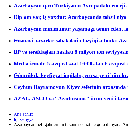
Azərbaycan qazı Türkiyənin Avropadakı enerji am
Diplom var, iş yoxdur: Azərbaycanda təhsil niyə
Azərbaycan minimumu: yaşamağı təmin edən, la
Ənənəvi bazarlar şəbəkələrin təzyiqi altında: Azə
BP və tərəfdaşları hasilatı 8 milyon ton səviyyəs
Media icmalı: 5 avqust saat 16:00-dan 6 avqust 2
Gömrükdə keyfiyyət inqilabı, yoxsa yeni bürokr
Ceyhun Bayramovun Kiyev səfərinin arxasında 
AZAL, ASCO və “Azərkosmos” üçün yeni idarəetm
Ana səhifə
İqtisadiyyat
Azərbaycan neft gəlirlərinin tükənmə sürətinə görə dünyada Anq