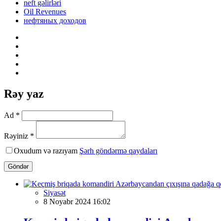
neft gəlirləri
Oil Revenues
нефтяных доходов
Rəy yaz
Ad *
Rəyiniz *
Oxudum və razıyam
Şərh göndərmə qaydaları
Göndər
Siyasət
8 Noyabr 2024 16:02