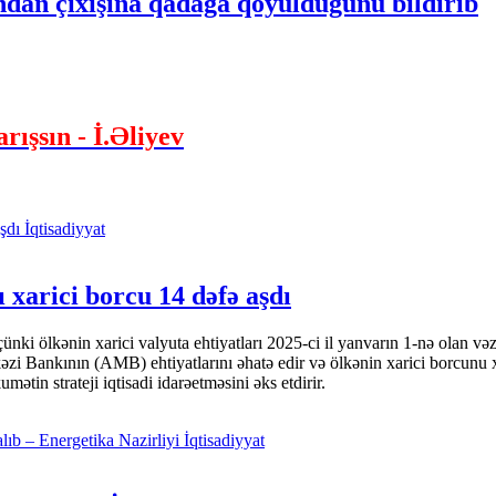
an çıxışına qadağa qoyulduğunu bildirib
rışsın - İ.Əliyev
İqtisadiyyat
 xarici borcu 14 dəfə aşdı
i ölkənin xarici valyuta ehtiyatları 2025-ci il yanvarın 1-nə olan və
nkının (AMB) ehtiyatlarını əhatə edir və ölkənin xarici borcunu xeyli
tin strateji iqtisadi idarəetməsini əks etdirir.
İqtisadiyyat