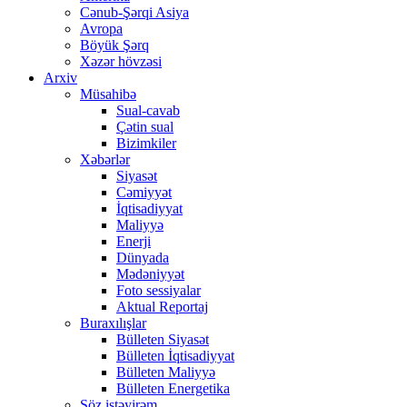
Cənub-Şərqi Asiya
Avropa
Böyük Şərq
Xəzər hövzəsi
Arxiv
Müsahibə
Sual-cavab
Çətin sual
Bizimkiler
Xəbərlər
Siyasət
Cəmiyyət
İqtisadiyyat
Maliyyə
Enerji
Dünyada
Mədəniyyət
Foto sessiyalar
Aktual Reportaj
Buraxılışlar
Bülleten Siyasət
Bülleten İqtisadiyyat
Bülleten Maliyyə
Bülleten Energetika
Söz istəyirəm