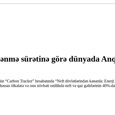
kənmə sürətinə görə dünyada Anq
çün “Carbon Tracker” hesabatında “Neft dövlətlərindən kənarda: Enerji ke
həssas ölkələrə və onu növbəti onillikdə neft və qaz gəlirlərinin 40%-də