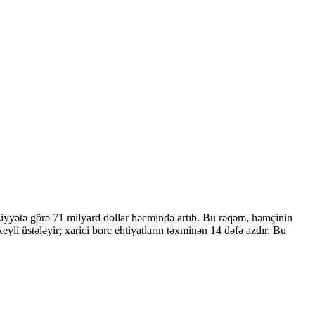
ziyyətə görə 71 milyard dollar həcmində artıb. Bu rəqəm, həmçinin
 üstələyir; xarici borc ehtiyatların təxminən 14 dəfə azdır. Bu