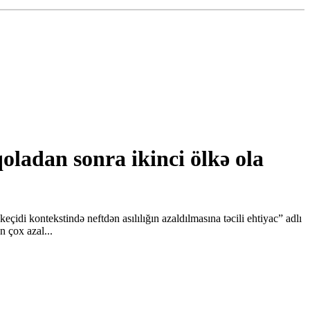
oladan sonra ikinci ölkə ola
çidi kontekstində neftdən asılılığın azaldılmasına təcili ehtiyac” adlı
n çox azal...