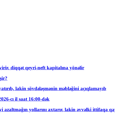
rir, diqqət qeyri-neft kapitalına yönəlir
şir?
tırıb, lakin sövdələşmənin məbləğini açıqlamayıb
026-cı il saat 16:00-dək
 azaltmağın yollarını axtarır, lakin əvvəlki ittifaqa qa