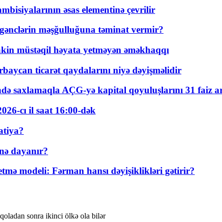
bisiyalarının əsas elementinə çevrilir
 gənclərin məşğulluğuna təminat vermir?
kin müstəqil həyata yetməyən əməkhaqqı
rbaycan ticarət qaydalarını niyə dəyişməlidir
ində saxlamaqla AÇG-yə kapital qoyuluşlarını 31 faiz ar
026-cı il saat 16:00-dək
atiya?
nə dayanır?
ə modeli: Fərman hansı dəyişiklikləri gətirir?
oladan sonra ikinci ölkə ola bilər