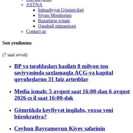
ASTNA
İqtisadiyyat Göstəriciləri
Siyası Monitorinq
Bazarların icmalı
Qarabağ münaqişəsi
Contact az
Son yenilənmə
(7 saat əvvəl)
BP və tərəfdaşları hasilatı 8 milyon ton
səviyyəsində saxlamaqla AÇG-yə kapital
qoyuluşlarını 31 faiz artırıblar
Media icmalı: 5 avqust saat 16:00-dan 6 avqust
2026-cı il saat 16:00-dək
Gömrükdə keyfiyyət inqilabı, yoxsa yeni
bürokratiya?
Ceyhun Bayramovun Kiyev səfərinin