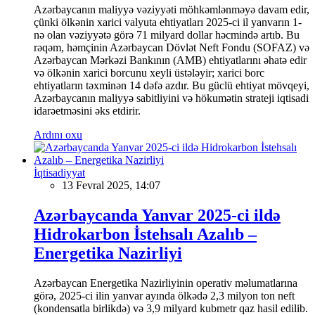
Azərbaycanın maliyyə vəziyyəti möhkəmlənməyə davam edir,
çünki ölkənin xarici valyuta ehtiyatları 2025-ci il yanvarın 1-
nə olan vəziyyətə görə 71 milyard dollar həcmində artıb. Bu
rəqəm, həmçinin Azərbaycan Dövlət Neft Fondu (SOFAZ) və
Azərbaycan Mərkəzi Bankının (AMB) ehtiyatlarını əhatə edir
və ölkənin xarici borcunu xeyli üstələyir; xarici borc
ehtiyatların təxminən 14 dəfə azdır. Bu güclü ehtiyat mövqeyi,
Azərbaycanın maliyyə sabitliyini və hökumətin strateji iqtisadi
idarəetməsini əks etdirir.
Ardını oxu
İqtisadiyyat
13 Fevral 2025, 14:07
Azərbaycanda Yanvar 2025-ci ildə
Hidrokarbon İstehsalı Azalıb –
Energetika Nazirliyi
Azərbaycan Energetika Nazirliyinin operativ məlumatlarına
görə, 2025-ci ilin yanvar ayında ölkədə 2,3 milyon ton neft
(kondensatla birlikdə) və 3,9 milyard kubmetr qaz hasil edilib.