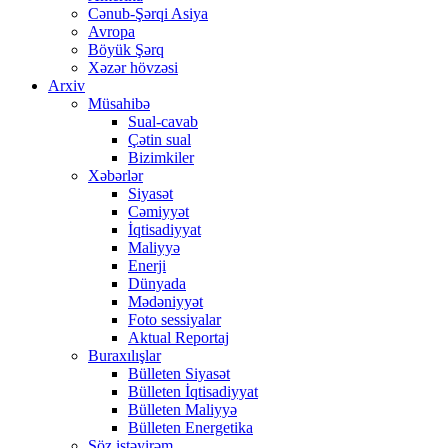
Cənub-Şərqi Asiya
Avropa
Böyük Şərq
Xəzər hövzəsi
Arxiv
Müsahibə
Sual-cavab
Çətin sual
Bizimkiler
Xəbərlər
Siyasət
Cəmiyyət
İqtisadiyyat
Maliyyə
Enerji
Dünyada
Mədəniyyət
Foto sessiyalar
Aktual Reportaj
Buraxılışlar
Bülleten Siyasət
Bülleten İqtisadiyyat
Bülleten Maliyyə
Bülleten Energetika
Söz istəyirəm