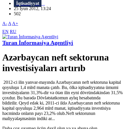
İqtisadiyyat
25 İyun 2012, 13:24
502
A-
A
A+
EN
RU
Turan İnformasiya Agentliyi
Azərbaycan neft sektoruna
investisiyaları artırıb
2012-ci ilin yanvar-mayında Azərbaycanın neft sektoruna kapital
qoyuluşu 1,4 mlrd manata çatıb. Bu, ölkə iqtisadiyyatına ümumi
investisiyaların 31,3%-dir və ötən ilin eyni dövründəkindən 31,5%
çoxdur. Bu barədə Dövlətstatkomun aylıq hesabatında
bildirilir. Qeyd edək ki, 2011-ci ildə Azərbaycanın neft sektoruna
kapital qoyuluşu 2,964 mlrd manat, iqtisadiyyata investisiya
həcmində onların payı 23,2% olub.Neft sektorunun
maliyyələşməsinin indiki ar...
Daha çox oxumaq üçün daxil olun və ya abunə olun