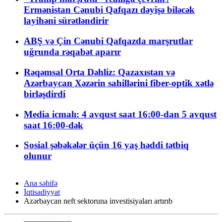
Ermənistan Cənubi Qafqazı dəyişə biləcək
layihəni sürətləndirir
ABŞ və Çin Cənubi Qafqazda marşrutlar
uğrunda rəqabət aparır
Rəqəmsal Orta Dəhliz: Qazaxıstan və
Azərbaycan Xəzərin sahillərini fiber-optik xətlə
birləşdirdi
Media icmalı: 4 avqust saat 16:00-dan 5 avqust
saat 16:00-dək
Sosial şəbəkələr üçün 16 yaş həddi tətbiq
olunur
Ana səhifə
İqtisadiyyat
Azərbaycan neft sektoruna investisiyaları artırıb