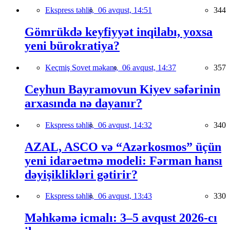
Ekspress təhlil,
06 avqust, 14:51
344
Gömrükdə keyfiyyət inqilabı, yoxsa
yeni bürokratiya?
Keçmiş Sovet məkanı,
06 avqust, 14:37
357
Ceyhun Bayramovun Kiyev səfərinin
arxasında nə dayanır?
Ekspress təhlil,
06 avqust, 14:32
340
AZAL, ASCO və “Azərkosmos” üçün
yeni idarəetmə modeli: Fərman hansı
dəyişiklikləri gətirir?
Ekspress təhlil,
06 avqust, 13:43
330
Məhkəmə icmalı: 3–5 avqust 2026-cı