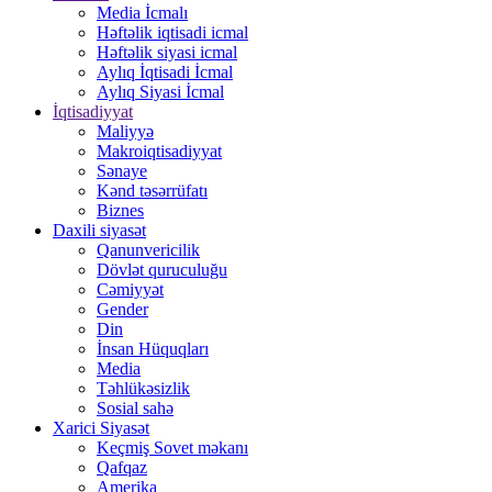
Media İcmalı
Həftəlik iqtisadi icmal
Həftəlik siyasi icmal
Aylıq İqtisadi İcmal
Aylıq Siyasi İcmal
İqtisadiyyat
Maliyyə
Makroiqtisadiyyat
Sənaye
Kənd təsərrüfatı
Biznes
Daxili siyasət
Qanunvericilik
Dövlət quruculuğu
Cəmiyyət
Gender
Din
İnsan Hüquqları
Media
Təhlükəsizlik
Sosial sahə
Xarici Siyasət
Keçmiş Sovet məkanı
Qafqaz
Amerika