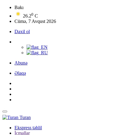
Bakı
0
26.2
C
Cümə, 7 Avqust 2026
Daxil ol
Abunə
Əlaqə
Turan
Ekspress təhlil
İcmallar