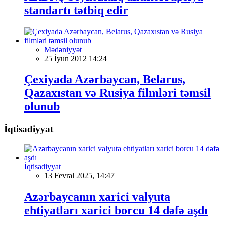
standartı tətbiq edir
Mədəniyyət
25 İyun 2012 14:24
Çexiyada Azərbaycan, Belarus,
Qazaxıstan və Rusiya filmləri təmsil
olunub
İqtisadiyyat
İqtisadiyyat
13 Fevral 2025, 14:47
Azərbaycanın xarici valyuta
ehtiyatları xarici borcu 14 dəfə aşdı