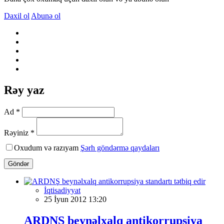
Daxil ol
Abunə ol
Rəy yaz
Ad *
Rəyiniz *
Oxudum və razıyam
Şərh göndərmə qaydaları
Göndər
İqtisadiyyat
25 İyun 2012 13:20
ARDNŞ beynəlxalq antikorrupsiya