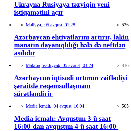
Ukrayna Rusiyaya təzyiqin yeni
istiqamətini açır
Maliyyə,
05 avqust, 01:28
526
Azərbaycan ehtiyatlarını artırır, lakin
manatın dayanıqlılığı hələ də neftdən
asılıdır
Makroiqtisadiyyat,
05 avqust, 01:24
416
Azərbaycan iqtisadi artımın zəiflədiyi
şəraitdə rəqəmsallaşmanı
sürətləndirir
Media İcmalı,
04 avqust, 16:04
505
Media icmalı: Avqustun 3-ü saat
16:00-dan avqustun 4-ü saat 16:00-