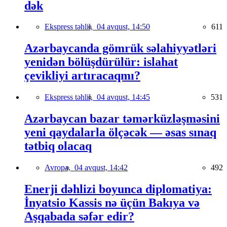
dək
Ekspress təhlil,
04 avqust, 14:50
611
Azərbaycanda gömrük səlahiyyətləri
yenidən bölüşdürülür: islahat
çevikliyi artıracaqmı?
Ekspress təhlil,
04 avqust, 14:45
531
Azərbaycan bazar təmərküzləşməsini
yeni qaydalarla ölçəcək — əsas sınaq
tətbiq olacaq
Avropa,
04 avqust, 14:42
492
Enerji dəhlizi boyunca diplomatiya:
İnyatsio Kassis nə üçün Bakıya və
Aşqabada səfər edir?