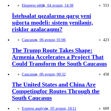
Ekspress təhlil,
04 avqust, 14:38
553
İstehsalat qəzalarına qarşı yeni
sığorta modeli: sistem yenilənir,
risklər azalacaqmı?
Caucasus,
06 avqust, 01:06
423
The Trump Route Takes Shape:
Armenia Accelerates a Project That
Could Transform the South Caucasus
Caucasus,
06 avqust, 00:32
458
The United States and China Are
Competingfor Routes Through the
South Caucasus
Express analysis,
05 avqust, 18:11
609