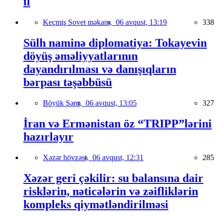
il
Keçmiş Sovet məkanı,
06 avqust, 13:19
338
Sülh naminə diplomatiya: Tokayevin
döyüş əməliyyatlarının
dayandırılması və danışıqların
bərpası təşəbbüsü
Böyük Şərq,
06 avqust, 13:05
327
İran və Ermənistan öz “TRIPP”lərini
hazırlayır
Xəzər hövzəsi,
06 avqust, 12:31
285
Xəzər geri çəkilir: su balansına dair
risklərin, nəticələrin və zəifliklərin
kompleks qiymətləndirilməsi