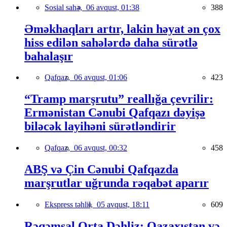
Sosial sahə,
06 avqust, 01:38
388
Əməkhaqları artır, lakin həyat ən çox
hiss edilən sahələrdə daha sürətlə
bahalaşır
Qafqaz,
06 avqust, 01:06
423
“Tramp marşrutu” reallığa çevrilir:
Ermənistan Cənubi Qafqazı dəyişə
biləcək layihəni sürətləndirir
Qafqaz,
06 avqust, 00:32
458
ABŞ və Çin Cənubi Qafqazda
marşrutlar uğrunda rəqabət aparır
Ekspress təhlil,
05 avqust, 18:11
609
Rəqəmsal Orta Dəhliz: Qazaxıstan və