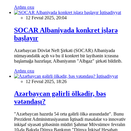
Ardını oxu
İqtisadiyyat
12 Fevral 2025, 20:04
SOCAR Albaniyada konkret işlərə
başlayır
Azərbaycan Dövlət Neft Şirkəti (SOCAR) Albaniyada
nümayəndəlik açıb və bu il konkret bir layihənin icrasına
başlamağa hazırlaşır, Albaniyanın "Albgaz" şirkəti bildirib.
Ardını oxu
İqtisadiyyat
12 Fevral 2025, 18:26
Azərbaycan gəlirli ölkədir, bəs
vətəndaşı?
"Azərbaycan hazırda 54 orta gəlirli ölkə arasındadır". Bunu
Prezident Administrasiyasının İqtisadi məsələlər və innovativ
inkişaf siyasəti şöbəsinin müdiri Şahmar Mövsümov fevralın
10-da Bakıda Dünya Bankının "Dünya İnkişaf Hesabatı