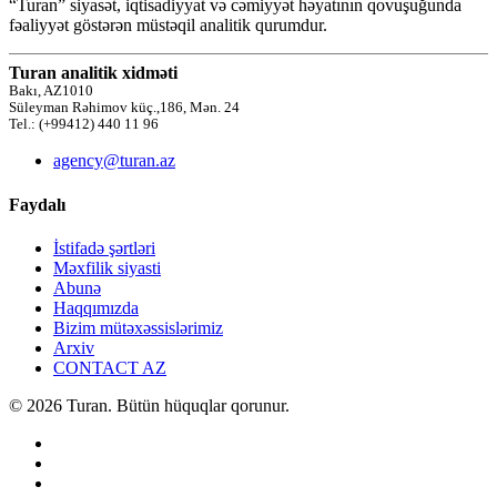
“Turan” siyasət, iqtisadiyyat və cəmiyyət həyatının qovuşuğunda
fəaliyyət göstərən müstəqil analitik qurumdur.
Turan analitik xidməti
Bakı, AZ1010
Süleyman Rəhimov küç.,186, Mən. 24
Tel.: (+99412) 440 11 96
agency@turan.az
Faydalı
İstifadə şərtləri
Məxfilik siyasti
Abunə
Haqqımızda
Bizim mütəxəssislərimiz
Arxiv
CONTACT AZ
© 2026 Turan. Bütün hüquqlar qorunur.