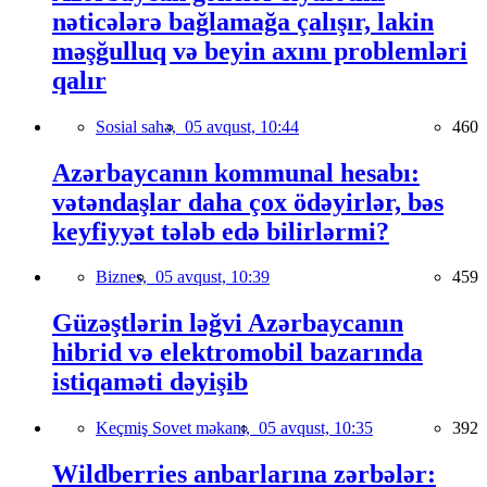
nəticələrə bağlamağa çalışır, lakin
məşğulluq və beyin axını problemləri
qalır
Sosial sahə,
05 avqust, 10:44
460
Azərbaycanın kommunal hesabı:
vətəndaşlar daha çox ödəyirlər, bəs
keyfiyyət tələb edə bilirlərmi?
Biznes,
05 avqust, 10:39
459
Güzəştlərin ləğvi Azərbaycanın
hibrid və elektromobil bazarında
istiqaməti dəyişib
Keçmiş Sovet məkanı,
05 avqust, 10:35
392
Wildberries anbarlarına zərbələr: