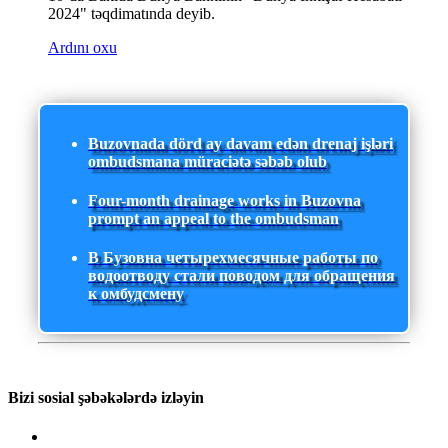
2024" təqdimatında deyib.
Ardını oxu
Buzovnada dörd ay davam edən drenaj işləri
ombudsmana müraciətə səbəb olub
Four-month drainage works in Buzovna
prompt an appeal to the ombudsman
В Бузовна четырехмесячные работы по
водоотводу стали поводом для обращения
к омбудсмену
Bizi sosial şəbəkələrdə izləyin