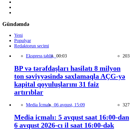
Gündəmdə
Yeni
Populyar
Redaktorun seçimi
Ekspress təhlil,
00:03
203
BP və tərəfdaşları hasilatı 8 milyon
ton səviyyəsində saxlamaqla AÇG-yə
kapital qoyuluşlarını 31 faiz
artırıblar
Media İcmalı,
06 avqust, 15:09
327
Media icmalı: 5 avqust saat 16:00-dan
6 avqust 2026-cı il saat 16:00-dək