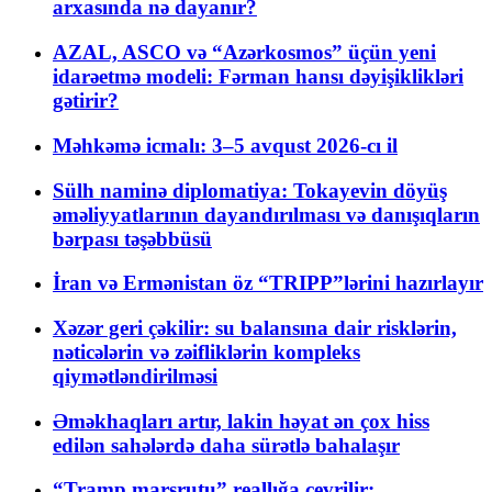
arxasında nə dayanır?
AZAL, ASCO və “Azərkosmos” üçün yeni
idarəetmə modeli: Fərman hansı dəyişiklikləri
gətirir?
Məhkəmə icmalı: 3–5 avqust 2026-cı il
Sülh naminə diplomatiya: Tokayevin döyüş
əməliyyatlarının dayandırılması və danışıqların
bərpası təşəbbüsü
İran və Ermənistan öz “TRIPP”lərini hazırlayır
Xəzər geri çəkilir: su balansına dair risklərin,
nəticələrin və zəifliklərin kompleks
qiymətləndirilməsi
Əməkhaqları artır, lakin həyat ən çox hiss
edilən sahələrdə daha sürətlə bahalaşır
“Tramp marşrutu” reallığa çevrilir: