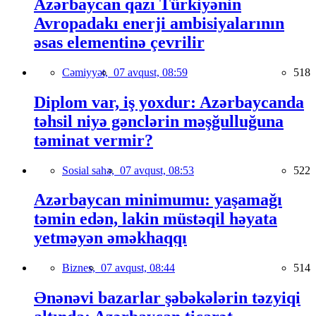
Azərbaycan qazı Türkiyənin
Avropadakı enerji ambisiyalarının
əsas elementinə çevrilir
Cəmiyyət,
07 avqust, 08:59
518
Diplom var, iş yoxdur: Azərbaycanda
təhsil niyə gənclərin məşğulluğuna
təminat vermir?
Sosial sahə,
07 avqust, 08:53
522
Azərbaycan minimumu: yaşamağı
təmin edən, lakin müstəqil həyata
yetməyən əməkhaqqı
Biznes,
07 avqust, 08:44
514
Ənənəvi bazarlar şəbəkələrin təzyiqi