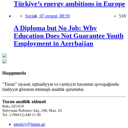
Türkiye’s energy ambitions in Europe
Social,
07 avqust, 08:59
518
A Diploma but No Job: Why
Education Does Not Guarantee Youth
Employment in Azerbaijan
Haqqımızda
“Turan” siyasət, iqtisadiyyat və cəmiyyət həyatının qovuşuğunda
fəaliyyət göstərən müstəqil analitik qurumdur.
Turan analitik xidməti
Bakı, AZ1010
Süleyman Rəhimov küç.,186, Mən. 24
Tel.: (+99412) 440 11 96
agency@turan.az