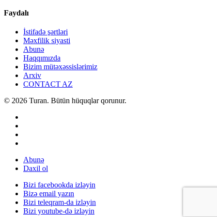
Faydalı
İstifadə şərtləri
Məxfilik siyasti
Abunə
Haqqımızda
Bizim mütəxəssislərimiz
Arxiv
CONTACT AZ
© 2026 Turan. Bütün hüquqlar qorunur.
Abunə
Daxil ol
Bizi facebookda izləyin
Bizə email yazın
Bizi teleqram-da izləyin
Bizi youtube-də izləyin