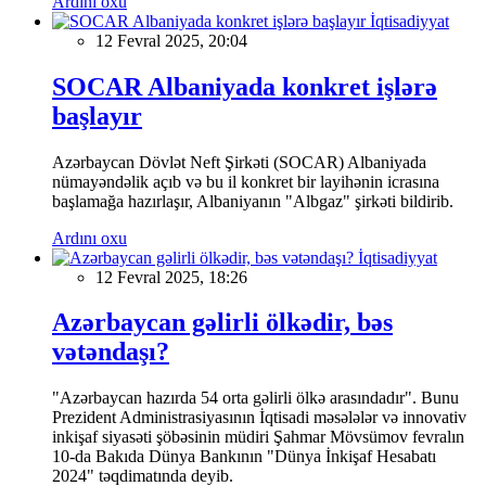
Ardını oxu
İqtisadiyyat
12 Fevral 2025, 20:04
SOCAR Albaniyada konkret işlərə
başlayır
Azərbaycan Dövlət Neft Şirkəti (SOCAR) Albaniyada
nümayəndəlik açıb və bu il konkret bir layihənin icrasına
başlamağa hazırlaşır, Albaniyanın "Albgaz" şirkəti bildirib.
Ardını oxu
İqtisadiyyat
12 Fevral 2025, 18:26
Azərbaycan gəlirli ölkədir, bəs
vətəndaşı?
"Azərbaycan hazırda 54 orta gəlirli ölkə arasındadır". Bunu
Prezident Administrasiyasının İqtisadi məsələlər və innovativ
inkişaf siyasəti şöbəsinin müdiri Şahmar Mövsümov fevralın
10-da Bakıda Dünya Bankının "Dünya İnkişaf Hesabatı
2024" təqdimatında deyib.