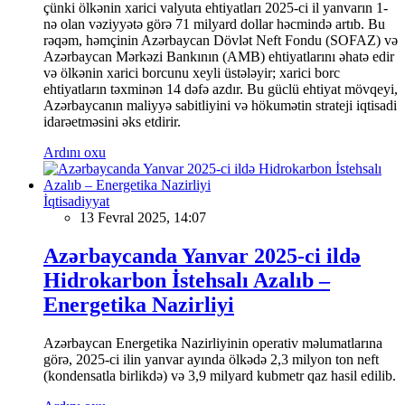
çünki ölkənin xarici valyuta ehtiyatları 2025-ci il yanvarın 1-
nə olan vəziyyətə görə 71 milyard dollar həcmində artıb. Bu
rəqəm, həmçinin Azərbaycan Dövlət Neft Fondu (SOFAZ) və
Azərbaycan Mərkəzi Bankının (AMB) ehtiyatlarını əhatə edir
və ölkənin xarici borcunu xeyli üstələyir; xarici borc
ehtiyatların təxminən 14 dəfə azdır. Bu güclü ehtiyat mövqeyi,
Azərbaycanın maliyyə sabitliyini və hökumətin strateji iqtisadi
idarəetməsini əks etdirir.
Ardını oxu
İqtisadiyyat
13 Fevral 2025, 14:07
Azərbaycanda Yanvar 2025-ci ildə
Hidrokarbon İstehsalı Azalıb –
Energetika Nazirliyi
Azərbaycan Energetika Nazirliyinin operativ məlumatlarına
görə, 2025-ci ilin yanvar ayında ölkədə 2,3 milyon ton neft
(kondensatla birlikdə) və 3,9 milyard kubmetr qaz hasil edilib.