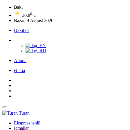
Bakı
0
30.8
C
Bazar, 9 Avqust 2026
Daxil ol
Abunə
Əlaqə
Turan
Ekspress təhlil
İcmallar