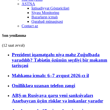
ASTNA
İqtisadiyyat Göstəriciləri
Siyası Monitorinq
Bazarların icmalı
Qarabağ münaqişəsi
Contact az
Son yenilənmə
(12 saat əvvəl)
Prezident iqamətgahı niyə məhz Zuğulbada
yaradılıb? Təbiətin özünün seçdiyi bir məkanın
tarixçəsi
Məhkəmə icmalı: 6–7 avqust 2026-cı il
Onilliklərə uzanan telefon zəngi
ABŞ-ın Rusiyaya qarşı yeni sanksiyaları
Azərbaycan üçün risklər və imkanlar yaradır