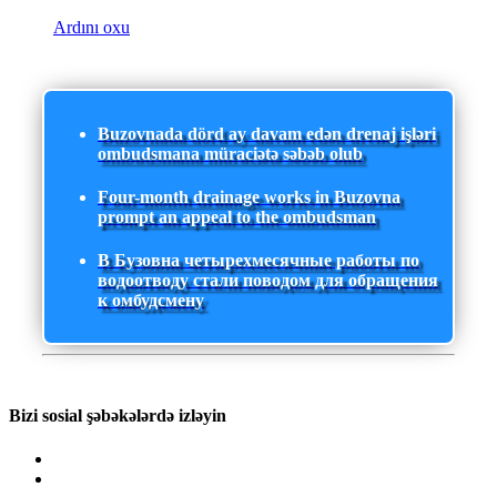
Ardını oxu
Buzovnada dörd ay davam edən drenaj işləri
ombudsmana müraciətə səbəb olub
Four-month drainage works in Buzovna
prompt an appeal to the ombudsman
В Бузовна четырехмесячные работы по
водоотводу стали поводом для обращения
к омбудсмену
Bizi sosial şəbəkələrdə izləyin