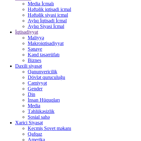
Media İcmalı
Həftəlik iqtisadi icmal
Həftəlik siyasi icmal
Aylıq İqtisadi İcmal
Aylıq Siyasi İcmal
İqtisadiyyat
Maliyyə
Makroiqtisadiyyat
Sənaye
Kənd təsərrüfatı
Biznes
Daxili siyasət
Qanunvericilik
Dövlət quruculuğu
Cəmiyyət
Gender
Din
İnsan Hüquqları
Media
Təhlükəsizlik
Sosial sahə
Xarici Siyasət
Keçmiş Sovet məkanı
Qafqaz
Amerika