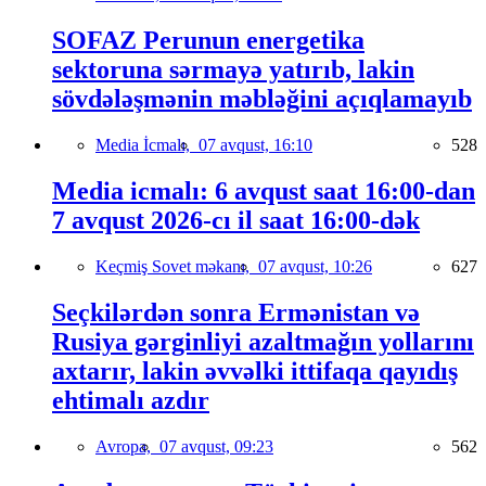
SOFAZ Perunun energetika
sektoruna sərmayə yatırıb, lakin
sövdələşmənin məbləğini açıqlamayıb
Media İcmalı,
07 avqust, 16:10
528
Media icmalı: 6 avqust saat 16:00-dan
7 avqust 2026-cı il saat 16:00-dək
Keçmiş Sovet məkanı,
07 avqust, 10:26
627
Seçkilərdən sonra Ermənistan və
Rusiya gərginliyi azaltmağın yollarını
axtarır, lakin əvvəlki ittifaqa qayıdış
ehtimalı azdır
Avropa,
07 avqust, 09:23
562