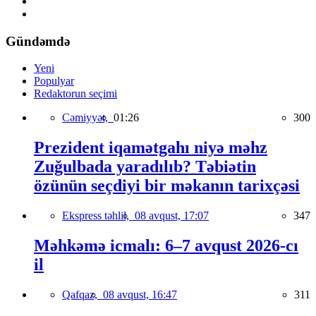
Gündəmdə
Yeni
Populyar
Redaktorun seçimi
Cəmiyyət,
01:26
300
Prezident iqamətgahı niyə məhz
Zuğulbada yaradılıb? Təbiətin
özünün seçdiyi bir məkanın tarixçəsi
Ekspress təhlil,
08 avqust, 17:07
347
Məhkəmə icmalı: 6–7 avqust 2026-cı
il
Qafqaz,
08 avqust, 16:47
311