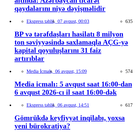
altında: Azərbaycan ticarət
qaydalarını niyə dəyişməlidir
Ekspress təhlil,
07 avqust, 00:03
635
BP və tərəfdaşları hasilatı 8 milyon
ton səviyyəsində saxlamaqla AÇG-yə
kapital qoyuluşlarını 31 faiz
artırıblar
Media İcmalı,
06 avqust, 15:09
574
Media icmalı: 5 avqust saat 16:00-dan
6 avqust 2026-cı il saat 16:00-dək
Ekspress təhlil,
06 avqust, 14:51
617
Gömrükdə keyfiyyət inqilabı, yoxsa
yeni bürokratiya?