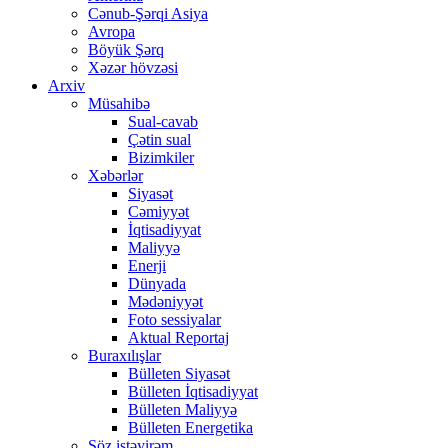
Cənub-Şərqi Asiya
Avropa
Böyük Şərq
Xəzər hövzəsi
Arxiv
Müsahibə
Sual-cavab
Çətin sual
Bizimkiler
Xəbərlər
Siyasət
Cəmiyyət
İqtisadiyyat
Maliyyə
Enerji
Dünyada
Mədəniyyət
Foto sessiyalar
Aktual Reportaj
Buraxılışlar
Bülleten Siyasət
Bülleten İqtisadiyyat
Bülleten Maliyyə
Bülleten Energetika
Söz istəyirəm