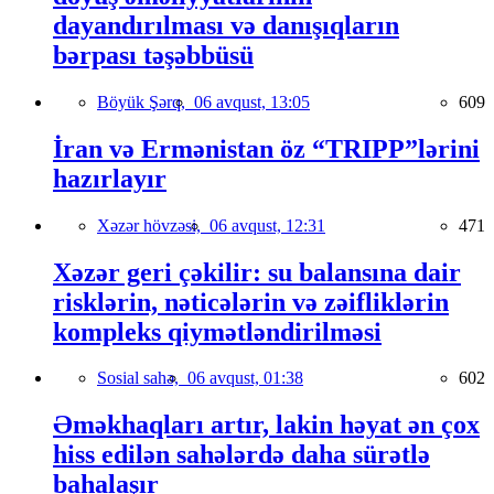
dayandırılması və danışıqların
bərpası təşəbbüsü
Böyük Şərq,
06 avqust, 13:05
609
İran və Ermənistan öz “TRIPP”lərini
hazırlayır
Xəzər hövzəsi,
06 avqust, 12:31
471
Xəzər geri çəkilir: su balansına dair
risklərin, nəticələrin və zəifliklərin
kompleks qiymətləndirilməsi
Sosial sahə,
06 avqust, 01:38
602
Əməkhaqları artır, lakin həyat ən çox
hiss edilən sahələrdə daha sürətlə
bahalaşır