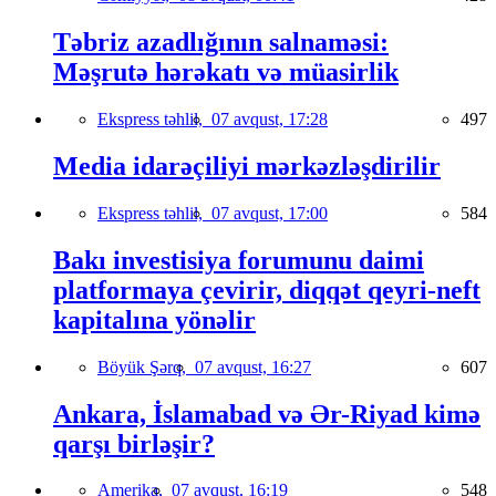
Təbriz azadlığının salnaməsi:
Məşrutə hərəkatı və müasirlik
Ekspress təhlil,
07 avqust, 17:28
497
Media idarəçiliyi mərkəzləşdirilir
Ekspress təhlil,
07 avqust, 17:00
584
Bakı investisiya forumunu daimi
platformaya çevirir, diqqət qeyri-neft
kapitalına yönəlir
Böyük Şərq,
07 avqust, 16:27
607
Ankara, İslamabad və Ər-Riyad kimə
qarşı birləşir?
Amerika,
07 avqust, 16:19
548