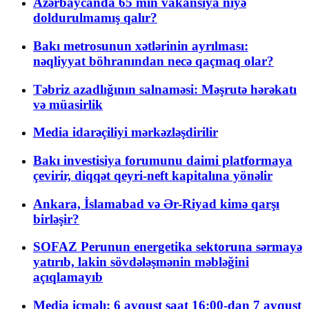
Azərbaycanda 65 min vakansiya niyə
doldurulmamış qalır?
Bakı metrosunun xətlərinin ayrılması:
nəqliyyat böhranından necə qaçmaq olar?
Təbriz azadlığının salnaməsi: Məşrutə hərəkatı
və müasirlik
Media idarəçiliyi mərkəzləşdirilir
Bakı investisiya forumunu daimi platformaya
çevirir, diqqət qeyri-neft kapitalına yönəlir
Ankara, İslamabad və Ər-Riyad kimə qarşı
birləşir?
SOFAZ Perunun energetika sektoruna sərmayə
yatırıb, lakin sövdələşmənin məbləğini
açıqlamayıb
Media icmalı: 6 avqust saat 16:00-dan 7 avqust