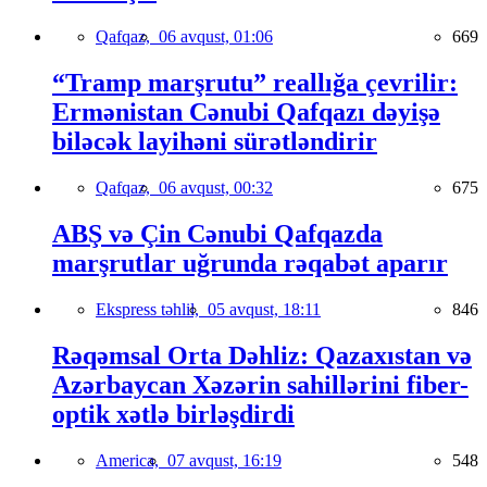
Qafqaz,
06 avqust, 01:06
669
“Tramp marşrutu” reallığa çevrilir:
Ermənistan Cənubi Qafqazı dəyişə
biləcək layihəni sürətləndirir
Qafqaz,
06 avqust, 00:32
675
ABŞ və Çin Cənubi Qafqazda
marşrutlar uğrunda rəqabət aparır
Ekspress təhlil,
05 avqust, 18:11
846
Rəqəmsal Orta Dəhliz: Qazaxıstan və
Azərbaycan Xəzərin sahillərini fiber-
optik xətlə birləşdirdi
America,
07 avqust, 16:19
548