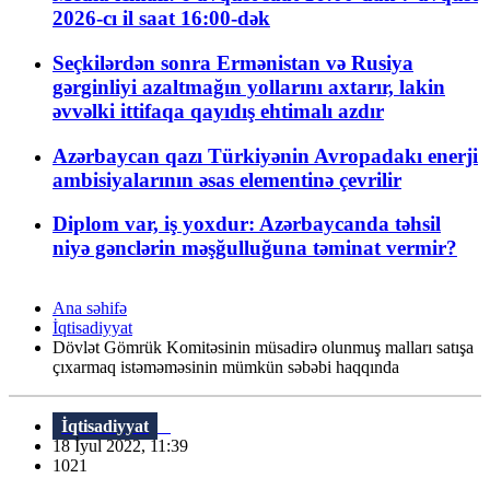
2026-cı il saat 16:00-dək
Seçkilərdən sonra Ermənistan və Rusiya
gərginliyi azaltmağın yollarını axtarır, lakin
əvvəlki ittifaqa qayıdış ehtimalı azdır
Azərbaycan qazı Türkiyənin Avropadakı enerji
ambisiyalarının əsas elementinə çevrilir
Diplom var, iş yoxdur: Azərbaycanda təhsil
niyə gənclərin məşğulluğuna təminat vermir?
Ana səhifə
İqtisadiyyat
Dövlət Gömrük Komitəsinin müsadirə olunmuş malları satışa
çıxarmaq istəməməsinin mümkün səbəbi haqqında
İqtisadiyyat
18 İyul 2022, 11:39
1021