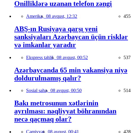
Onilliklərə uzanan telefon zəngi
Amerika,
08 avqust, 12:32
455
ABŞ-ın Rusiyaya qarşı yeni
sanksiyaları Azərbaycan üçün risklər
və imkanlar yaradır
Ekspress təhlil,
08 avqust, 00:52
537
Azərbaycanda 65 min vakansiya niyə
doldurulmamış qalır?
Sosial sahə,
08 avqust, 00:50
514
Bakı metrosunun xətlərinin
ayrılması: nəqliyyat böhranından
necə qaçmaq olar?
Cəmiyyət,
08 avqust, 00:41
428