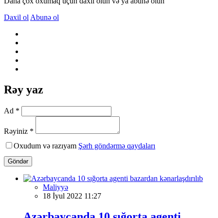
Daha çox oxumaq üçün daxil olun və ya abunə olun
Daxil ol
Abunə ol
Rəy yaz
Ad *
Rəyiniz *
Oxudum və razıyam
Şərh göndərmə qaydaları
Göndər
Maliyyə
18 İyul 2022 11:27
Azərbaycanda 10 sığorta agenti