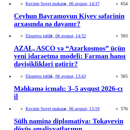
Keçmiş Sovet məkanı,
06 avqust, 14:37
654
Ceyhun Bayramovun Kiyev səfərinin
arxasında nə dayanır?
Ekspress təhlil,
06 avqust, 14:32
593
AZAL, ASCO və “Azərkosmos” üçün
yeni idarəetmə modeli: Fərman hansı
dəyişiklikləri gətirir?
Ekspress təhlil,
06 avqust, 13:43
565
Məhkəmə icmalı: 3–5 avqust 2026-cı
il
Keçmiş Sovet məkanı,
06 avqust, 13:19
576
Sülh naminə diplomatiya: Tokayevin
döyüş əməliyyatlarının