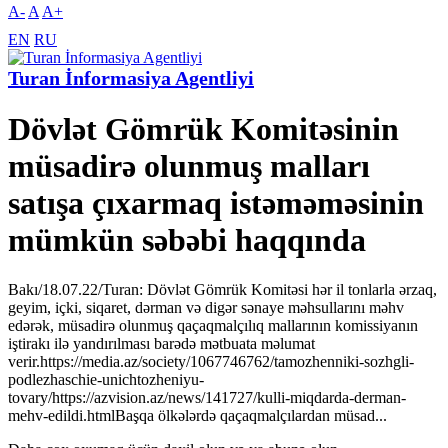
A-
A
A+
EN
RU
Turan İnformasiya Agentliyi
Dövlət Gömrük Komitəsinin
müsadirə olunmuş malları
satışa çıxarmaq istəməməsinin
mümkün səbəbi haqqında
Bakı/18.07.22/Turan: Dövlət Gömrük Komitəsi hər il tonlarla ərzaq,
geyim, içki, siqaret, dərman və digər sənaye məhsullarını məhv
edərək, müsadirə olunmuş qaçaqmalçılıq mallarının komissiyanın
iştirakı ilə yandırılması barədə mətbuata məlumat
verir.https://media.az/society/1067746762/tamozhenniki-sozhgli-
podlezhaschie-unichtozheniyu-
tovary/https://azvision.az/news/141727/kulli-miqdarda-derman-
mehv-edildi.htmlBaşqa ölkələrdə qaçaqmalçılardan müsad...