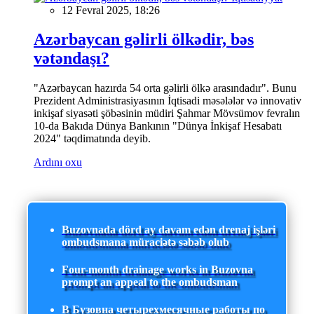
12 Fevral 2025, 18:26
Azərbaycan gəlirli ölkədir, bəs
vətəndaşı?
"Azərbaycan hazırda 54 orta gəlirli ölkə arasındadır". Bunu
Prezident Administrasiyasının İqtisadi məsələlər və innovativ
inkişaf siyasəti şöbəsinin müdiri Şahmar Mövsümov fevralın
10-da Bakıda Dünya Bankının "Dünya İnkişaf Hesabatı
2024" təqdimatında deyib.
Ardını oxu
Buzovnada dörd ay davam edən drenaj işləri
ombudsmana müraciətə səbəb olub
Four-month drainage works in Buzovna
prompt an appeal to the ombudsman
В Бузовна четырехмесячные работы по