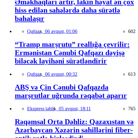
Əməkhaqları artır, lakin həyat ən çox
hiss edilən sahələrdə daha sürətlə
bahalaşır
Qafqaz,
06 avqust, 01:06
602
“Tramp marşrutu” reallığa çevrilir:
Ermənistan Cənubi Qafqazı dəyişə
biləcək layihəni sürətləndirir
Qafqaz,
06 avqust, 00:32
613
ABŞ və Çin Cənubi Qafqazda
marşrutlar uğrunda rəqabət aparır
Ekspress təhlil,
05 avqust, 18:11
765
Rəqəmsal Orta Dəhliz: Qazaxıstan və
Azərbaycan Xəzərin sahillərini fiber-