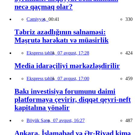
necə qaçmaq olar?
Cəmiyyət,
00:41
330
Təbriz azadlığının salnaməsi:
Məşrutə hərəkatı və müasirlik
Ekspress təhlil,
07 avqust, 17:28
424
Media idarəçiliyi mərkəzləşdirilir
Ekspress təhlil,
07 avqust, 17:00
459
Bakı investisiya forumunu daimi
platformaya çevirir, diqqət qeyri-neft
kapitalına yönəlir
Böyük Şərq,
07 avqust, 16:27
487
Ankara, İslamabad və Ər-Riyad kimə