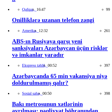
Qafqaz,
16:47
99
Onilliklərə uzanan telefon zəngi
Amerika,
12:32
261
ABŞ-ın Rusiyaya qarşı yeni
sanksiyaları Azərbaycan üçün risklər
və imkanlar yaradır
Ekspress təhlil,
00:52
397
Azərbaycanda 65 min vakansiya niyə
doldurulmamış qalır?
Sosial sahə,
00:50
398
Bakı metrosunun xətlərinin
ayrılması: nəqliyyat böhranından