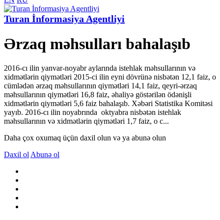
Turan İnformasiya Agentliyi
Ərzaq məhsulları bahalaşıb
2016-cı ilin yanvar-noyabr aylarında istehlak məhsullarının və
xidmətlərin qiymətləri 2015-ci ilin eyni dövrünə nisbətən 12,1 faiz, o
cümlədən ərzaq məhsullarının qiymətləri 14,1 faiz, qeyri-ərzaq
məhsullarının qiymətləri 16,8 faiz, əhaliyə göstərilən ödənişli
xidmətlərin qiymətləri 5,6 faiz bahalaşıb. Xəbəri Statistika Komitəsi
yayıb. 2016-cı ilin noyabrında oktyabra nisbətən istehlak
məhsullarının və xidmətlərin qiymətləri 1,7 faiz, o c...
Daha çox oxumaq üçün daxil olun və ya abunə olun
Daxil ol
Abunə ol