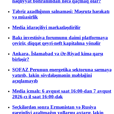
nəqliyyat böhranından necə qaçmaq olar?
Təbriz azadlığının salnaməsi: Məşrutə hərəkatı
və müasirlik
Media idarəçiliyi mərkəzləşdirilir
Bakı investisiya forumunu daimi platformaya
çevirir, diqqət qeyri-neft kapitalına yönəlir
Ankara, İslamabad və Ər-Riyad kimə qarşı
birləşir?
SOFAZ Perunun energetika sektoruna sərmayə
yatırıb, lakin sövdələşmənin məbləğini
açıqlamayıb
Media icmalı: 6 avqust saat 16:00-dan 7 avqust
2026-cı il saat 16:00-dək
Seçkilərdən sonra Ermənistan və Rusiya
gərginliyi azaltmağın yollarını axtarır, lakin