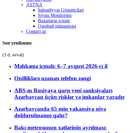
ASTNA
İqtisadiyyat Göstəriciləri
Siyası Monitorinq
Bazarların icmalı
Qarabağ münaqişəsi
Contact az
Son yenilənmə
(3 d. əvvəl)
Məhkəmə icmalı: 6–7 avqust 2026-cı il
Onilliklərə uzanan telefon zəngi
ABŞ-ın Rusiyaya qarşı yeni sanksiyaları
Azərbaycan üçün risklər və imkanlar yaradır
Azərbaycanda 65 min vakansiya niyə
doldurulmamış qalır?
Bakı metrosunun xətlərinin ayrılması: