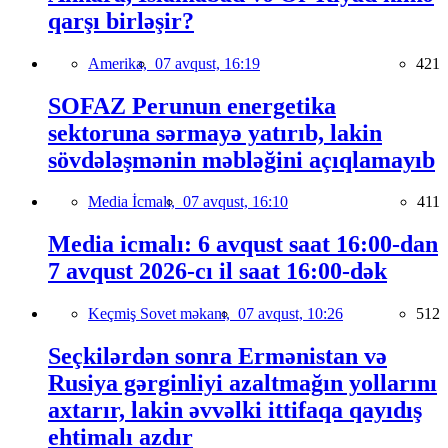
qarşı birləşir?
Amerika,
07 avqust, 16:19
421
SOFAZ Perunun energetika
sektoruna sərmayə yatırıb, lakin
sövdələşmənin məbləğini açıqlamayıb
Media İcmalı,
07 avqust, 16:10
411
Media icmalı: 6 avqust saat 16:00-dan
7 avqust 2026-cı il saat 16:00-dək
Keçmiş Sovet məkanı,
07 avqust, 10:26
512
Seçkilərdən sonra Ermənistan və
Rusiya gərginliyi azaltmağın yollarını
axtarır, lakin əvvəlki ittifaqa qayıdış
ehtimalı azdır