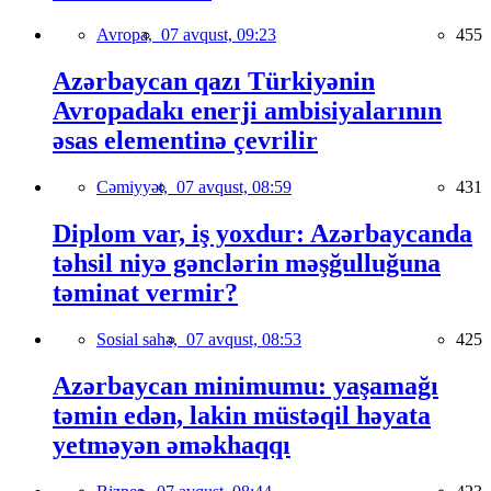
Avropa,
07 avqust, 09:23
455
Azərbaycan qazı Türkiyənin
Avropadakı enerji ambisiyalarının
əsas elementinə çevrilir
Cəmiyyət,
07 avqust, 08:59
431
Diplom var, iş yoxdur: Azərbaycanda
təhsil niyə gənclərin məşğulluğuna
təminat vermir?
Sosial sahə,
07 avqust, 08:53
425
Azərbaycan minimumu: yaşamağı
təmin edən, lakin müstəqil həyata
yetməyən əməkhaqqı