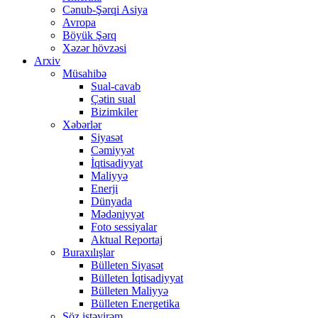
Cənub-Şərqi Asiya
Avropa
Böyük Şərq
Xəzər hövzəsi
Arxiv
Müsahibə
Sual-cavab
Çətin sual
Bizimkiler
Xəbərlər
Siyasət
Cəmiyyət
İqtisadiyyat
Maliyyə
Enerji
Dünyada
Mədəniyyət
Foto sessiyalar
Aktual Reportaj
Buraxılışlar
Bülleten Siyasət
Bülleten İqtisadiyyat
Bülleten Maliyyə
Bülleten Energetika
Söz istəyirəm