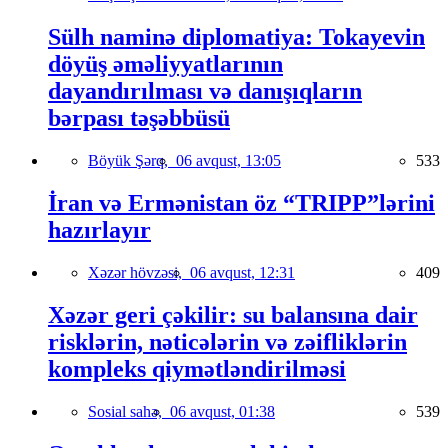
Sülh naminə diplomatiya: Tokayevin
döyüş əməliyyatlarının
dayandırılması və danışıqların
bərpası təşəbbüsü
Böyük Şərq,
06 avqust, 13:05
533
İran və Ermənistan öz “TRIPP”lərini
hazırlayır
Xəzər hövzəsi,
06 avqust, 12:31
409
Xəzər geri çəkilir: su balansına dair
risklərin, nəticələrin və zəifliklərin
kompleks qiymətləndirilməsi
Sosial sahə,
06 avqust, 01:38
539