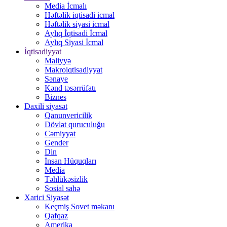
Media İcmalı
Həftəlik iqtisadi icmal
Həftəlik siyasi icmal
Aylıq İqtisadi İcmal
Aylıq Siyasi İcmal
İqtisadiyyat
Maliyyə
Makroiqtisadiyyat
Sənaye
Kənd təsərrüfatı
Biznes
Daxili siyasət
Qanunvericilik
Dövlət quruculuğu
Cəmiyyət
Gender
Din
İnsan Hüquqları
Media
Təhlükəsizlik
Sosial sahə
Xarici Siyasət
Keçmiş Sovet məkanı
Qafqaz
Amerika