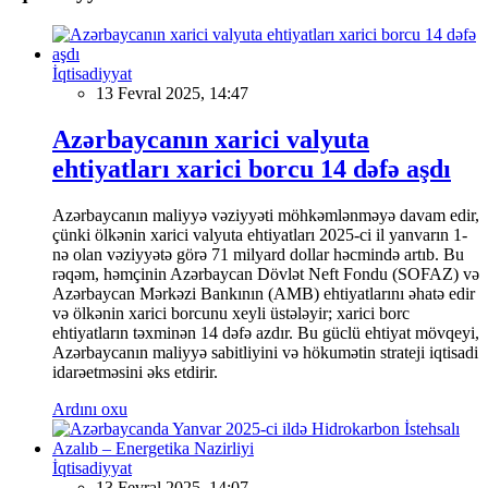
İqtisadiyyat
13 Fevral 2025, 14:47
Azərbaycanın xarici valyuta
ehtiyatları xarici borcu 14 dəfə aşdı
Azərbaycanın maliyyə vəziyyəti möhkəmlənməyə davam edir,
çünki ölkənin xarici valyuta ehtiyatları 2025-ci il yanvarın 1-
nə olan vəziyyətə görə 71 milyard dollar həcmində artıb. Bu
rəqəm, həmçinin Azərbaycan Dövlət Neft Fondu (SOFAZ) və
Azərbaycan Mərkəzi Bankının (AMB) ehtiyatlarını əhatə edir
və ölkənin xarici borcunu xeyli üstələyir; xarici borc
ehtiyatların təxminən 14 dəfə azdır. Bu güclü ehtiyat mövqeyi,
Azərbaycanın maliyyə sabitliyini və hökumətin strateji iqtisadi
idarəetməsini əks etdirir.
Ardını oxu
İqtisadiyyat
13 Fevral 2025, 14:07