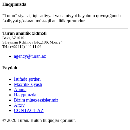
Haqqımızda
“Turan” siyasət, iqtisadiyyat və cəmiyyət həyatının qovuşuğunda
fəaliyyət göstərən müstəqil analitik qurumdur.
Turan analitik xidməti
Bakı, AZ1010
Süleyman Rəhimov küç.,186, Mən. 24
Tel.: (+99412) 440 11 96
agency@turan.az
Faydalı
İstifadə şərtləri
Məxfilik siyasti
Abunə
Haqqımızda
Bizim mütəxəssislərimiz
Arxiv
CONTACT AZ
© 2026 Turan. Bütün hüquqlar qorunur.