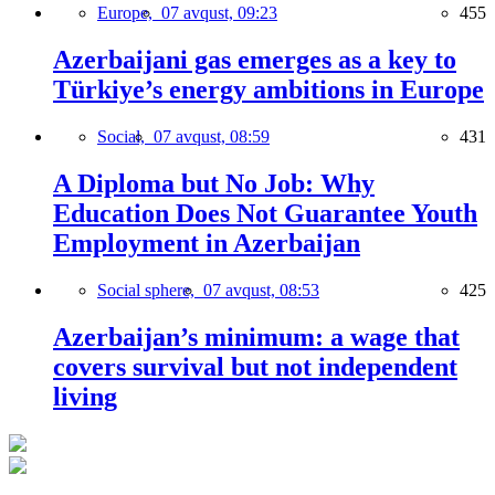
Europe,
07 avqust, 09:23
455
Azerbaijani gas emerges as a key to
Türkiye’s energy ambitions in Europe
Social,
07 avqust, 08:59
431
A Diploma but No Job: Why
Education Does Not Guarantee Youth
Employment in Azerbaijan
Social sphere,
07 avqust, 08:53
425
Azerbaijan’s minimum: a wage that
covers survival but not independent
living