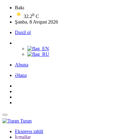
Bakı
0
32.2
C
Şənbə, 8 Avqust 2026
Daxil ol
Abunə
Əlaqə
Turan
Ekspress təhlil
İcmallar