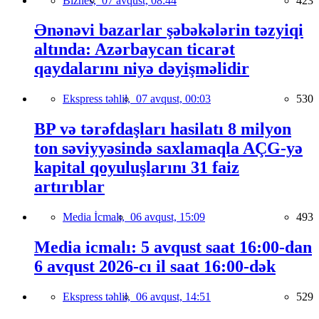
Biznes,
07 avqust, 08:44
423
Ənənəvi bazarlar şəbəkələrin təzyiqi
altında: Azərbaycan ticarət
qaydalarını niyə dəyişməlidir
Ekspress təhlil,
07 avqust, 00:03
530
BP və tərəfdaşları hasilatı 8 milyon
ton səviyyəsində saxlamaqla AÇG-yə
kapital qoyuluşlarını 31 faiz
artırıblar
Media İcmalı,
06 avqust, 15:09
493
Media icmalı: 5 avqust saat 16:00-dan
6 avqust 2026-cı il saat 16:00-dək
Ekspress təhlil,
06 avqust, 14:51
529