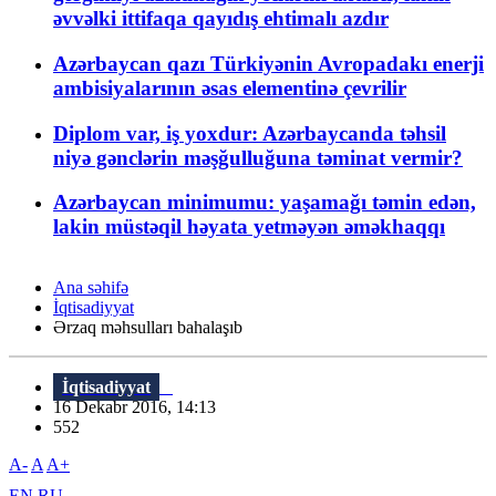
əvvəlki ittifaqa qayıdış ehtimalı azdır
Azərbaycan qazı Türkiyənin Avropadakı enerji
ambisiyalarının əsas elementinə çevrilir
Diplom var, iş yoxdur: Azərbaycanda təhsil
niyə gənclərin məşğulluğuna təminat vermir?
Azərbaycan minimumu: yaşamağı təmin edən,
lakin müstəqil həyata yetməyən əməkhaqqı
Ana səhifə
İqtisadiyyat
Ərzaq məhsulları bahalaşıb
İqtisadiyyat
16 Dekabr 2016, 14:13
552
A-
A
A+
EN
RU