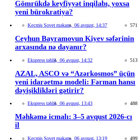
Gömrükdə keyfiyyət inqilabı, yoxsa
yeni bürokratiya?
Keçmiş Sovet məkanı,
06 avqust, 14:37
571
Ceyhun Bayramovun Kiyev səfərinin
arxasında nə dayanır?
Ekspress təhlil,
06 avqust, 14:32
513
AZAL, ASCO və “Azərkosmos” üçün
yeni idarəetmə modeli: Fərman hansı
dəyişiklikləri gətirir?
Ekspress təhlil,
06 avqust, 13:43
488
Məhkəmə icmalı: 3–5 avqust 2026-cı
il
Keçmiş Sovet məkanı,
06 avqust, 13:19
499