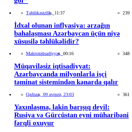
gör”
Təhlükəsizlik,
11:37
239
İdxal olunan inflyasiya: ərzağın
bahalaşması Azərbaycan üçün niyə
xüsusilə təhlükəlidir?
Makroiqtisadiyyat,
00:16
348
Müqaviləsiz iqtisadiyyat:
Azərbaycanda milyonlarla işçi
təminat sistemindən kənarda qalır
Qafqaz,
09 avqust, 23:03
361
Yaxınlaşma, lakin barışıq deyil:
Rusiya və Gürcüstan eyni müharibəni
fərqli oxuyur