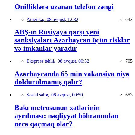
Onilliklərə uzanan telefon zəngi
Amerika,
08 avqust, 12:32
633
ABŞ-ın Rusiyaya qarşı yeni
sanksiyaları Azərbaycan üçün risklər
və imkanlar yaradır
Ekspress təhlil,
08 avqust, 00:52
705
Azərbaycanda 65 min vakansiya niyə
doldurulmamış qalır?
Sosial sahə,
08 avqust, 00:50
653
Bakı metrosunun xətlərinin
ayrılması: nəqliyyat böhranından
necə qaçmaq olar?