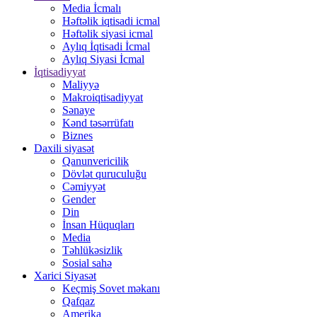
Media İcmalı
Həftəlik iqtisadi icmal
Həftəlik siyasi icmal
Aylıq İqtisadi İcmal
Aylıq Siyasi İcmal
İqtisadiyyat
Maliyyə
Makroiqtisadiyyat
Sənaye
Kənd təsərrüfatı
Biznes
Daxili siyasət
Qanunvericilik
Dövlət quruculuğu
Cəmiyyət
Gender
Din
İnsan Hüquqları
Media
Təhlükəsizlik
Sosial sahə
Xarici Siyasət
Keçmiş Sovet məkanı
Qafqaz
Amerika