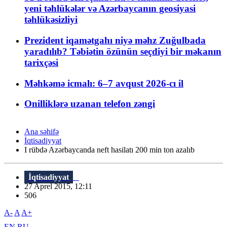
yeni təhlükələr və Azərbaycanın geosiyasi
təhlükəsizliyi
Prezident iqamətgahı niyə məhz Zuğulbada
yaradılıb? Təbiətin özünün seçdiyi bir məkanın
tarixçəsi
Məhkəmə icmalı: 6–7 avqust 2026-cı il
Onilliklərə uzanan telefon zəngi
Ana səhifə
İqtisadiyyat
I rübdə Azərbaycanda neft hasilatı 200 min ton azalıb
İqtisadiyyat
27 Aprel 2015, 12:11
506
A-
A
A+
EN
RU