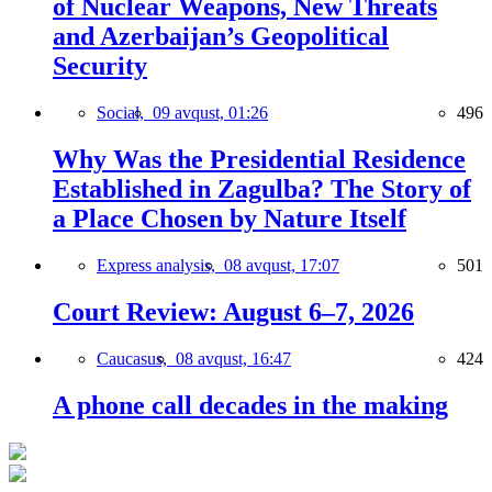
of Nuclear Weapons, New Threats
and Azerbaijan’s Geopolitical
Security
Social,
09 avqust, 01:26
496
Why Was the Presidential Residence
Established in Zagulba? The Story of
a Place Chosen by Nature Itself
Express analysis,
08 avqust, 17:07
501
Court Review: August 6–7, 2026
Caucasus,
08 avqust, 16:47
424
A phone call decades in the making