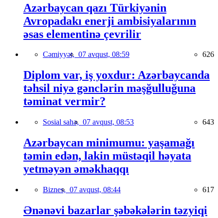
Azərbaycan qazı Türkiyənin
Avropadakı enerji ambisiyalarının
əsas elementinə çevrilir
Cəmiyyət,
07 avqust, 08:59
626
Diplom var, iş yoxdur: Azərbaycanda
təhsil niyə gənclərin məşğulluğuna
təminat vermir?
Sosial sahə,
07 avqust, 08:53
643
Azərbaycan minimumu: yaşamağı
təmin edən, lakin müstəqil həyata
yetməyən əməkhaqqı
Biznes,
07 avqust, 08:44
617
Ənənəvi bazarlar şəbəkələrin təzyiqi