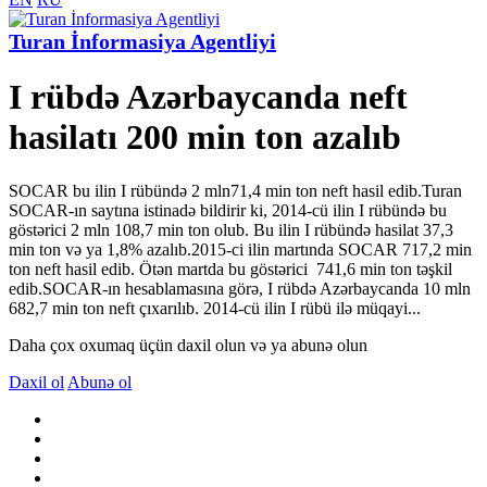
Turan İnformasiya Agentliyi
I rübdə Azərbaycanda neft
hasilatı 200 min ton azalıb
SOCAR bu ilin I rübündə 2 mln71,4 min ton neft hasil edib.Turan
SOCAR-ın saytına istinadə bildirir ki, 2014-cü ilin I rübündə bu
göstərici 2 mln 108,7 min ton olub. Bu ilin I rübündə hasilat 37,3
min ton və ya 1,8% azalıb.2015-ci ilin martında SOCAR 717,2 min
ton neft hasil edib. Ötən martda bu göstərici 741,6 min ton təşkil
edib.SOCAR-ın hesablamasına görə, I rübdə Azərbaycanda 10 mln
682,7 min ton neft çıxarılıb. 2014-cü ilin I rübü ilə müqayi...
Daha çox oxumaq üçün daxil olun və ya abunə olun
Daxil ol
Abunə ol