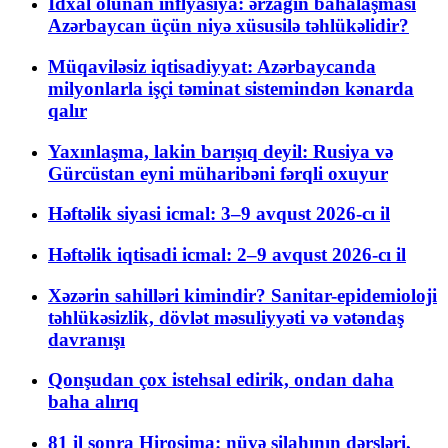
İdxal olunan inflyasiya: ərzağın bahalaşması
Azərbaycan üçün niyə xüsusilə təhlükəlidir?
Müqaviləsiz iqtisadiyyat: Azərbaycanda
milyonlarla işçi təminat sistemindən kənarda
qalır
Yaxınlaşma, lakin barışıq deyil: Rusiya və
Gürcüstan eyni müharibəni fərqli oxuyur
Həftəlik siyasi icmal: 3–9 avqust 2026-cı il
Həftəlik iqtisadi icmal: 2–9 avqust 2026-cı il
Xəzərin sahilləri kimindir? Sanitar-epidemioloji
təhlükəsizlik, dövlət məsuliyyəti və vətəndaş
davranışı
Qonşudan çox istehsal edirik, ondan daha
baha alırıq
81 il sonra Hiroşima: nüvə silahının dərsləri,