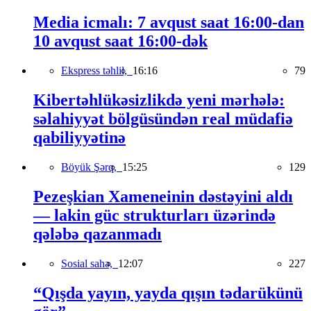
Media icmalı: 7 avqust saat 16:00-dan
10 avqust saat 16:00-dək
Ekspress təhlil,
16:16
79
Kibertəhlükəsizlikdə yeni mərhələ:
səlahiyyət bölgüsündən real müdafiə
qabiliyyətinə
Böyük Şərq,
15:25
129
Pezeşkian Xameneinin dəstəyini aldı
— lakin güc strukturları üzərində
qələbə qazanmadı
Sosial sahə,
12:07
227
“Qışda yayın, yayda qışın tədarükünü