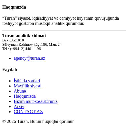
Haqqımızda
“Turan” siyasət, iqtisadiyyat və cəmiyyət həyatının qovuşuğunda
fəaliyyət göstərən müstəqil analitik qurumdur.
Turan analitik xidməti
Bakı, AZ1010
Süleyman Rəhimov küç.,186, Mən. 24
Tel.: (+99412) 440 11 96
agency@turan.az
Faydalı
İstifadə şərtləri
Məxfilik siyasti
Abunə
Haqqımızda
Bizim mütəxəssislərimiz
Arxiv
CONTACT AZ
© 2026 Turan. Bütün hüquqlar qorunur.