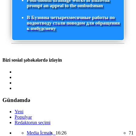
Four-month drainage works in Buzovna
prompt an appeal to the ombudsman
В Бузовна четырехмесячные работы по
водоотводу стали поводом для обращения
к омбудсмену
Bizi sosial şəbəkələrdə izləyin
Gündəmdə
Yeni
Populyar
Redaktorun seçimi
Media İcmalı,
16:26
71