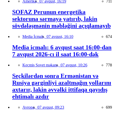
Amerika,
07 avqust, 16:19
711
SOFAZ Perunun energetika
sektoruna sərmayə yatırıb, lakin
sövdələşmənin məbləğini açıqlamayıb
Media İcmalı,
07 avqust, 16:10
674
Media icmalı: 6 avqust saat 16:00-dan
7 avqust 2026-cı il saat 16:00-dək
Keçmiş Sovet məkanı,
07 avqust, 10:26
778
Seçkilərdən sonra Ermənistan və
Rusiya gərginliyi azaltmağın yollarını
axtarır, lakin əvvəlki ittifaqa qayıdış
ehtimalı azdır
Avropa,
07 avqust, 09:23
699