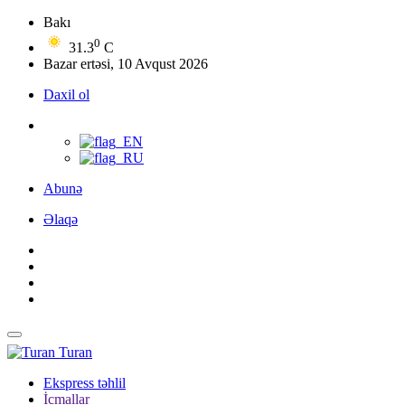
Bakı
0
31.3
C
Bazar ertəsi, 10 Avqust 2026
Daxil ol
Abunə
Əlaqə
Turan
Ekspress təhlil
İcmallar