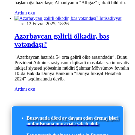
başlamağa hazırlaşır, Albaniyanın "Albgaz" şirkəti bildirib.
Ardını oxu
İqtisadiyyat
12 Fevral 2025, 18:26
Azərbaycan gəlirli ölkədir, bəs
vətəndaşı?
"Azərbaycan hazırda 54 orta gəlirli ölkə arasındadır". Bunu
Prezident Administrasiyasının İqtisadi məsələlər və innovativ
inkişaf siyasəti şöbəsinin müdiri Şahmar Mövsümov fevralın
10-da Bakıda Dünya Bankının "Dünya İnkişaf Hesabatı
2024" təqdimatında deyib.
Ardını oxu
Buzovnada dörd ay davam edən drenaj işləri
ombudsmana müraciətə səbəb olub