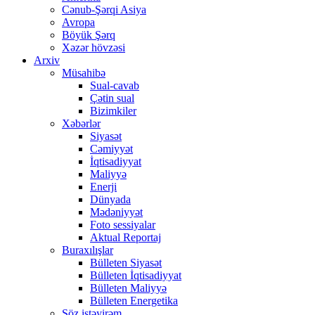
Cənub-Şərqi Asiya
Avropa
Böyük Şərq
Xəzər hövzəsi
Arxiv
Müsahibə
Sual-cavab
Çətin sual
Bizimkiler
Xəbərlər
Siyasət
Cəmiyyət
İqtisadiyyat
Maliyyə
Enerji
Dünyada
Mədəniyyət
Foto sessiyalar
Aktual Reportaj
Buraxılışlar
Bülleten Siyasət
Bülleten İqtisadiyyat
Bülleten Maliyyə
Bülleten Energetika
Söz istəyirəm