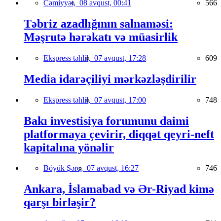
Cəmiyyət,
08 avqust, 00:41
566
Təbriz azadlığının salnaməsi:
Məşrutə hərəkatı və müasirlik
Ekspress təhlil,
07 avqust, 17:28
609
Media idarəçiliyi mərkəzləşdirilir
Ekspress təhlil,
07 avqust, 17:00
748
Bakı investisiya forumunu daimi
platformaya çevirir, diqqət qeyri-neft
kapitalına yönəlir
Böyük Şərq,
07 avqust, 16:27
746
Ankara, İslamabad və Ər-Riyad kimə
qarşı birləşir?