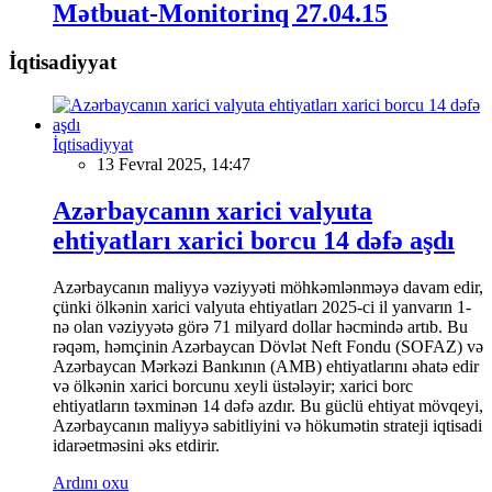
Mətbuat-Monitorinq 27.04.15
İqtisadiyyat
İqtisadiyyat
13 Fevral 2025, 14:47
Azərbaycanın xarici valyuta
ehtiyatları xarici borcu 14 dəfə aşdı
Azərbaycanın maliyyə vəziyyəti möhkəmlənməyə davam edir,
çünki ölkənin xarici valyuta ehtiyatları 2025-ci il yanvarın 1-
nə olan vəziyyətə görə 71 milyard dollar həcmində artıb. Bu
rəqəm, həmçinin Azərbaycan Dövlət Neft Fondu (SOFAZ) və
Azərbaycan Mərkəzi Bankının (AMB) ehtiyatlarını əhatə edir
və ölkənin xarici borcunu xeyli üstələyir; xarici borc
ehtiyatların təxminən 14 dəfə azdır. Bu güclü ehtiyat mövqeyi,
Azərbaycanın maliyyə sabitliyini və hökumətin strateji iqtisadi
idarəetməsini əks etdirir.
Ardını oxu