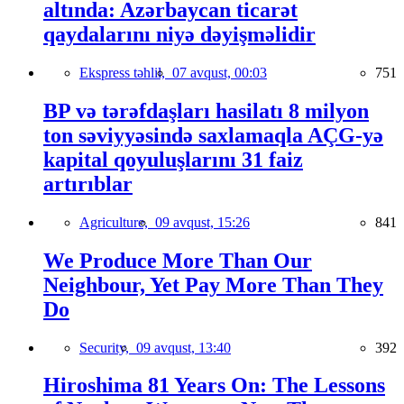
altında: Azərbaycan ticarət
qaydalarını niyə dəyişməlidir
Ekspress təhlil,
07 avqust, 00:03
751
BP və tərəfdaşları hasilatı 8 milyon
ton səviyyəsində saxlamaqla AÇG-yə
kapital qoyuluşlarını 31 faiz
artırıblar
Agriculture,
09 avqust, 15:26
841
We Produce More Than Our
Neighbour, Yet Pay More Than They
Do
Security,
09 avqust, 13:40
392
Hiroshima 81 Years On: The Lessons