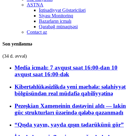
ASTNA
İqtisadiyyat Göstəriciləri
Siyası Monitorinq
Bazarların icmalı
Qarabağ münaqişəsi
Contact az
Son yenilənmə
(34 d. əvvəl)
Media icmalı: 7 avqust saat 16:00-dan 10
avqust saat 16:00-dək
Kibertəhlükəsizlikdə yeni mərhələ: səlahiyyət
bölgüsündən real müdafiə qabiliyyətinə
Pezeşkian Xameneinin dəstəyini aldı — lakin
güc strukturları üzərində qələbə qazanmadı
“Qışda yayın, yayda qışın tədarükünü gör”