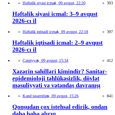
Həftəlik siyasi icmal,
09 avqust, 22:20
393
Həftəlik siyasi icmal: 3–9 avqust
2026-cı il
Həftəlik iqtisadi icmal,
09 avqust, 22:18
397
Həftəlik iqtisadi icmal: 2–9 avqust
2026-cı il
Cəmiyyət,
09 avqust, 15:34
412
Xəzərin sahilləri kimindir? Sanitar-
epidemioloji təhlükəsizlik, dövlət
məsuliyyəti və vətəndaş davranışı
Kənd təsərrüfatı,
09 avqust, 15:26
841
Qonşudan çox istehsal edirik, ondan
daha baha alırıq