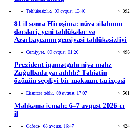
Təhlükəsizlik,
09 avqust, 13:40
392
81 il sonra Hiroşima: nüvə silahının
dərsləri, yeni təhlükələr və
Azərbaycanın geosiyasi təhlükəsizliyi
Cəmiyyət,
09 avqust, 01:26
496
Prezident iqamətgahı niyə məhz
Zuğulbada yaradılıb? Təbiətin
özünün seçdiyi bir məkanın tarixçəsi
Ekspress təhlil,
08 avqust, 17:07
501
Məhkəmə icmalı: 6–7 avqust 2026-cı
il
Qafqaz,
08 avqust, 16:47
424