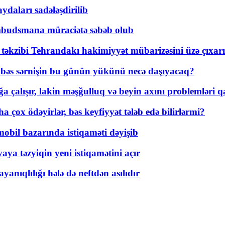
daları sadələşdirilib
mbudsmana müraciətə səbəb olub
a təkzibi Tehrandakı hakimiyyət mübarizəsini üzə çıxarı
r, bəs sərnişin bu günün yükünü necə daşıyacaq?
a çalışır, lakin məşğulluq və beyin axını problemləri qa
ox ödəyirlər, bəs keyfiyyət tələb edə bilirlərmi?
mobil bazarında istiqaməti dəyişib
ya təzyiqin yeni istiqamətini açır
yanıqlılığı hələ də neftdən asılıdır