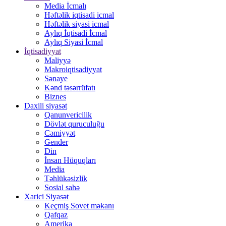
Media İcmalı
Həftəlik iqtisadi icmal
Həftəlik siyasi icmal
Aylıq İqtisadi İcmal
Aylıq Siyasi İcmal
İqtisadiyyat
Maliyyə
Makroiqtisadiyyat
Sənaye
Kənd təsərrüfatı
Biznes
Daxili siyasət
Qanunvericilik
Dövlət quruculuğu
Cəmiyyət
Gender
Din
İnsan Hüquqları
Media
Təhlükəsizlik
Sosial sahə
Xarici Siyasət
Keçmiş Sovet məkanı
Qafqaz
Amerika