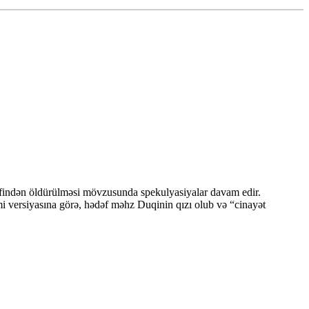
əfindən öldürülməsi mövzusunda spekulyasiyalar davam edir.
mi versiyasına görə, hədəf məhz Duqinin qızı olub və “cinayət