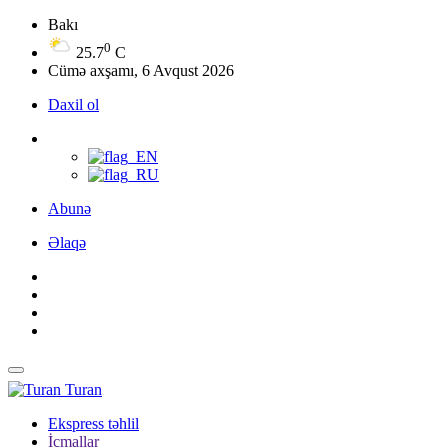
Bakı
0
25.7
C
Cümə axşamı, 6 Avqust 2026
Daxil ol
Abunə
Əlaqə
Turan
Ekspress təhlil
İcmallar