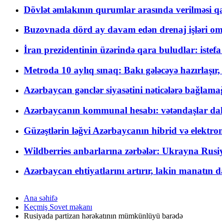
Dövlət əmlakının qurumlar arasında verilməsi qay
Buzovnada dörd ay davam edən drenaj işləri o
İran prezidentinin üzərində qara buludlar: istef
Metroda 10 aylıq sınaq: Bakı gələcəyə hazırlaşı
Azərbaycan gənclər siyasətini nəticələrə bağlamağ
Azərbaycanın kommunal hesabı: vətəndaşlar daha ç
Güzəştlərin ləğvi Azərbaycanın hibrid və elektro
Wildberries anbarlarına zərbələr: Ukrayna Rusiya
Azərbaycan ehtiyatlarını artırır, lakin manatın da
Ana səhifə
Keçmiş Sovet məkanı
Rusiyada partizan hərəkatının mümkünlüyü barədə