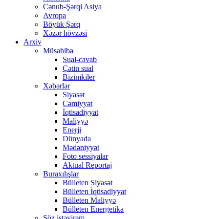
Cənub-Şərqi Asiya
Avropa
Böyük Şərq
Xəzər hövzəsi
Arxiv
Müsahibə
Sual-cavab
Çətin sual
Bizimkiler
Xəbərlər
Siyasət
Cəmiyyət
İqtisadiyyat
Maliyyə
Enerji
Dünyada
Mədəniyyət
Foto sessiyalar
Aktual Reportaj
Buraxılışlar
Bülleten Siyasət
Bülleten İqtisadiyyat
Bülleten Maliyyə
Bülleten Energetika
Söz istəyirəm