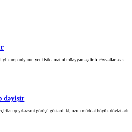
ır
rdiyi kampaniyanın yeni istiqamətini müəyyənləşdirib. Əvvəllər əsas
 dəyişir
çirilən qeyri-rəsmi görüşü göstərdi ki, uzun müddət böyük dövlətlərin