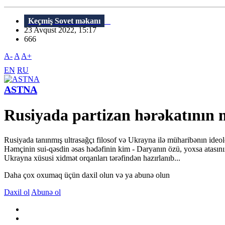
Keçmiş Sovet məkanı
23 Avqust 2022, 15:17
666
A-
A
A+
EN
RU
ASTNA
Rusiyada partizan hərəkatını
Rusiyada tanınmış ultrasağçı filosof və Ukrayna ilə müharibənın ide
Həmçinin sui-qəsdin əsas hədəfinin kim - Daryanın özü, yoxsa atasının
Ukrayna xüsusi xidmət orqanları tərəfindən hazırlanıb...
Daha çox oxumaq üçün daxil olun və ya abunə olun
Daxil ol
Abunə ol