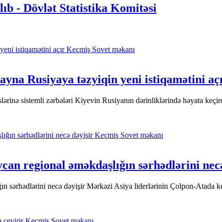
ılıb - Dövlət Statistika Komitəsi
Keçmiş Sovet məkanı
yna Rusiyaya təzyiqin yeni istiqamətini aç
lərinə sistemli zərbələri Kiyevin Rusiyanın dərinliklərində həyata keçi
Keçmiş Sovet məkanı
can regional əməkdaşlığın sərhədlərini necə
 sərhədlərini necə dəyişir Mərkəzi Asiya liderlərinin Çolpon-Atada ke
Keçmiş Sovet məkanı