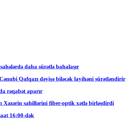
 sahələrdə daha sürətlə bahalaşır
ənubi Qafqazı dəyişə biləcək layihəni sürətləndirir
a rəqabət aparır
zərin sahillərini fiber-optik xətlə birləşdirdi
saat 16:00-dək