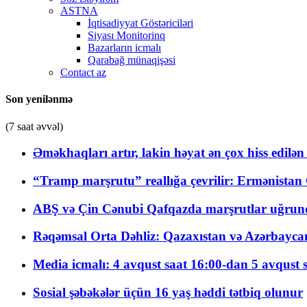
ASTNA
İqtisadiyyat Göstəriciləri
Siyası Monitorinq
Bazarların icmalı
Qarabağ münaqişəsi
Contact az
Son yenilənmə
(7 saat əvvəl)
Əməkhaqları artır, lakin həyat ən çox hiss edilən
“Tramp marşrutu” reallığa çevrilir: Ermənistan C
ABŞ və Çin Cənubi Qafqazda marşrutlar uğrund
Rəqəmsal Orta Dəhliz: Qazaxıstan və Azərbaycan Xə
Media icmalı: 4 avqust saat 16:00-dan 5 avqust 
Sosial şəbəkələr üçün 16 yaş həddi tətbiq olunur