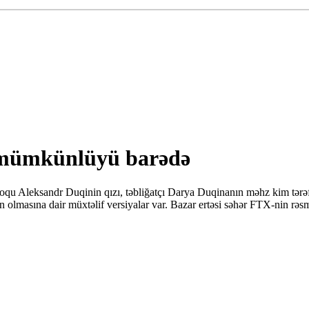
n mümkünlüyü barədə
oloqu Aleksandr Duqinin qızı, təbliğatçı Darya Duqinanın məhz kim tər
 olmasına dair müxtəlif versiyalar var. Bazar ertəsi səhər FTX-nin rəs