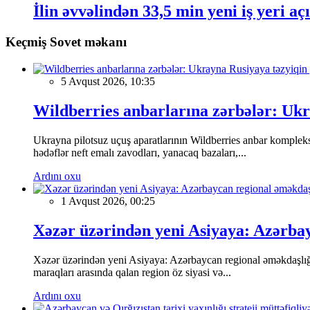
İlin əvvəlindən 33,5 min yeni iş yeri aç
Keçmiş Sovet məkanı
5 Avqust 2026, 10:35
Wildberries anbarlarına zərbələr: Ukra
Ukrayna pilotsuz uçuş aparatlarının Wildberries anbar kompleks
hədəflər neft emalı zavodları, yanacaq bazaları,...
Ardını oxu
1 Avqust 2026, 00:25
Xəzər üzərindən yeni Asiyaya: Azərbay
Xəzər üzərindən yeni Asiyaya: Azərbaycan regional əməkdaşlığın
maraqları arasında qalan region öz siyasi və...
Ardını oxu