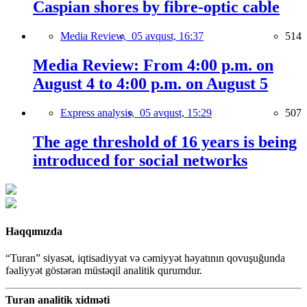
Caspian shores by fibre-optic cable
Media Review,
05 avqust, 16:37
514
Media Review: From 4:00 p.m. on
August 4 to 4:00 p.m. on August 5
Express analysis,
05 avqust, 15:29
507
The age threshold of 16 years is being
introduced for social networks
Haqqımızda
“Turan” siyasət, iqtisadiyyat və cəmiyyət həyatının qovuşuğunda
fəaliyyət göstərən müstəqil analitik qurumdur.
Turan analitik xidməti