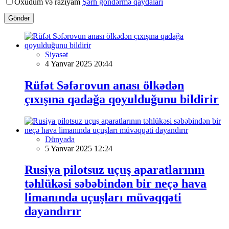
Oxudum və razıyam
Şərh göndərmə qaydaları
Göndər
Siyasət
4 Yanvar 2025 20:44
Rüfət Səfərovun anası ölkədən
çıxışına qadağa qoyulduğunu bildirir
Dünyada
5 Yanvar 2025 12:24
Rusiya pilotsuz uçuş aparatlarının
təhlükəsi səbəbindən bir neçə hava
limanında uçuşları müvəqqəti
dayandırır