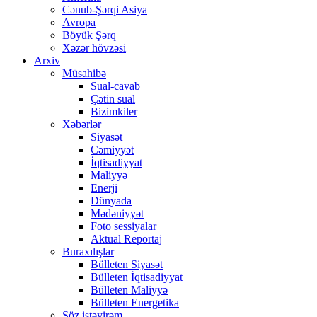
Cənub-Şərqi Asiya
Avropa
Böyük Şərq
Xəzər hövzəsi
Arxiv
Müsahibə
Sual-cavab
Çətin sual
Bizimkiler
Xəbərlər
Siyasət
Cəmiyyət
İqtisadiyyat
Maliyyə
Enerji
Dünyada
Mədəniyyət
Foto sessiyalar
Aktual Reportaj
Buraxılışlar
Bülleten Siyasət
Bülleten İqtisadiyyat
Bülleten Maliyyə
Bülleten Energetika
Söz istəyirəm