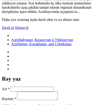
ziddiyyət yaranır. Son həftələrdə üç ölkə rusiyalı məmurların
hərəkətlərini açıq şəkildə tənqid edərək regional dinamikanın
dəyişdiyinə işarə etdilər. Azərbaycanda uçuşların tə...
Daha çox oxumaq üçün daxil olun və ya abunə olun
Daxil ol
Abunə ol
Азербайджан, Казахстан и Узбекистан
Azerbaijan, Kazakhstan, and Uzbekistan
Rəy yaz
Ad *
Rəyiniz *