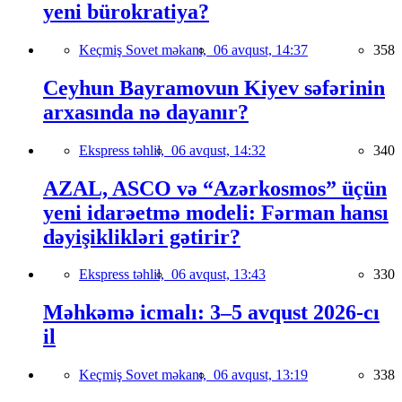
yeni bürokratiya?
Keçmiş Sovet məkanı,
06 avqust, 14:37
358
Ceyhun Bayramovun Kiyev səfərinin
arxasında nə dayanır?
Ekspress təhlil,
06 avqust, 14:32
340
AZAL, ASCO və “Azərkosmos” üçün
yeni idarəetmə modeli: Fərman hansı
dəyişiklikləri gətirir?
Ekspress təhlil,
06 avqust, 13:43
330
Məhkəmə icmalı: 3–5 avqust 2026-cı
il
Keçmiş Sovet məkanı,
06 avqust, 13:19
338