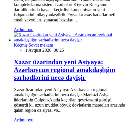
komplekslərinə sistemli zərbələri Kiyevin Rusiyanın
dərinliklərində həyata keçirdiyi kampaniyanın yeni
istiqamətini müəyyənləşdirib. Əvvəllər əsas hədəflər neft
emalı zavodları, yanacaq bazaları,...
Ardını oxu
Keçmiş Sovet məkanı
1 Avqust 2026, 00:25
Xəzər üzərindən yeni Asiyaya:
Azərbaycan regional əməkdaşlığın
sərhədlərini necə dəyişir
Xəzər üzərindən yeni Asiyaya: Azərbaycan regional
əməkdaşlığın sərhədlərini necə dəyişir Mərkəzi Asiya
liderlərinin Çolpon-Atada keçirilən qeyri-rəsmi görüşü
göstərdi ki, uzun müddət böyük dövlətlərin maraqları arasında
qalan region öz siyasi və...
Ardını oxu