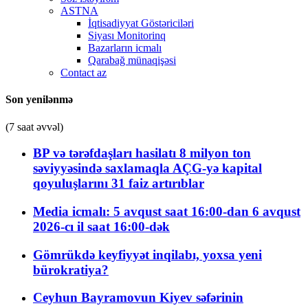
ASTNA
İqtisadiyyat Göstəriciləri
Siyası Monitorinq
Bazarların icmalı
Qarabağ münaqişəsi
Contact az
Son yenilənmə
(7 saat əvvəl)
BP və tərəfdaşları hasilatı 8 milyon ton
səviyyəsində saxlamaqla AÇG-yə kapital
qoyuluşlarını 31 faiz artırıblar
Media icmalı: 5 avqust saat 16:00-dan 6 avqust
2026-cı il saat 16:00-dək
Gömrükdə keyfiyyət inqilabı, yoxsa yeni
bürokratiya?
Ceyhun Bayramovun Kiyev səfərinin