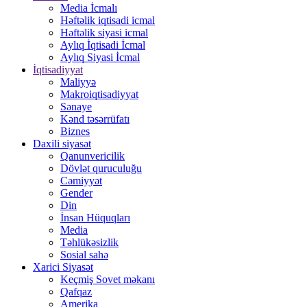
Media İcmalı
Həftəlik iqtisadi icmal
Həftəlik siyasi icmal
Aylıq İqtisadi İcmal
Aylıq Siyasi İcmal
İqtisadiyyat
Maliyyə
Makroiqtisadiyyat
Sənaye
Kənd təsərrüfatı
Biznes
Daxili siyasət
Qanunvericilik
Dövlət quruculuğu
Cəmiyyət
Gender
Din
İnsan Hüquqları
Media
Təhlükəsizlik
Sosial sahə
Xarici Siyasət
Keçmiş Sovet məkanı
Qafqaz
Amerika