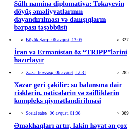
Sülh naminə diplomatiya: Tokayevin
döyüş əməliyyatlarının
dayandırılması və danışıqların
bərpası təşəbbüsü
Böyük Şərq,
06 avqust, 13:05
327
İran və Ermənistan öz “TRIPP”lərini
hazırlayır
Xəzər hövzəsi,
06 avqust, 12:31
285
Xəzər geri çəkilir: su balansına dair
risklərin, nəticələrin və zəifliklərin
kompleks qiymətləndirilməsi
Sosial sahə,
06 avqust, 01:38
389
Əməkhaqları artır, lakin həyat ən çox