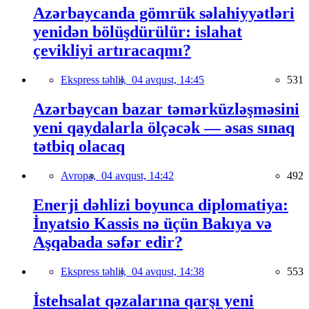
Azərbaycanda gömrük səlahiyyətləri
yenidən bölüşdürülür: islahat
çevikliyi artıracaqmı?
Ekspress təhlil,
04 avqust, 14:45
531
Azərbaycan bazar təmərküzləşməsini
yeni qaydalarla ölçəcək — əsas sınaq
tətbiq olacaq
Avropa,
04 avqust, 14:42
492
Enerji dəhlizi boyunca diplomatiya:
İnyatsio Kassis nə üçün Bakıya və
Aşqabada səfər edir?
Ekspress təhlil,
04 avqust, 14:38
553
İstehsalat qəzalarına qarşı yeni