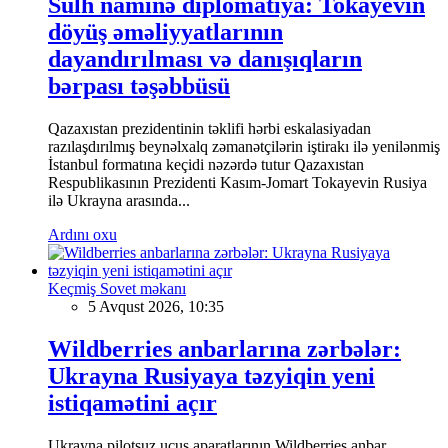
Sülh naminə diplomatiya: Tokayevin
döyüş əməliyyatlarının
dayandırılması və danışıqların
bərpası təşəbbüsü
Qazaxıstan prezidentinin təklifi hərbi eskalasiyadan
razılaşdırılmış beynəlxalq zəmanətçilərin iştirakı ilə yenilənmiş
İstanbul formatına keçidi nəzərdə tutur Qazaxıstan
Respublikasının Prezidenti Kasım-Jomart Tokayevin Rusiya
ilə Ukrayna arasında...
Ardını oxu
Keçmiş Sovet məkanı
5 Avqust 2026, 10:35
Wildberries anbarlarına zərbələr:
Ukrayna Rusiyaya təzyiqin yeni
istiqamətini açır
Ukrayna pilotsuz uçuş aparatlarının Wildberries anbar