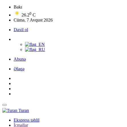
Bakı
0
26.2
C
Cümə, 7 Avqust 2026
Daxil ol
Abunə
Əlaqə
Turan
Ekspress təhlil
İcmallar