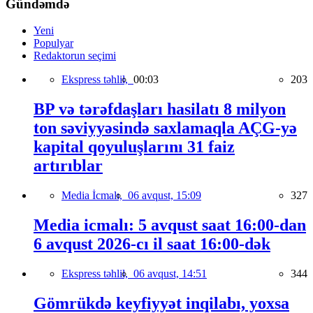
Gündəmdə
Yeni
Populyar
Redaktorun seçimi
Ekspress təhlil,
00:03
203
BP və tərəfdaşları hasilatı 8 milyon
ton səviyyəsində saxlamaqla AÇG-yə
kapital qoyuluşlarını 31 faiz
artırıblar
Media İcmalı,
06 avqust, 15:09
327
Media icmalı: 5 avqust saat 16:00-dan
6 avqust 2026-cı il saat 16:00-dək
Ekspress təhlil,
06 avqust, 14:51
344
Gömrükdə keyfiyyət inqilabı, yoxsa