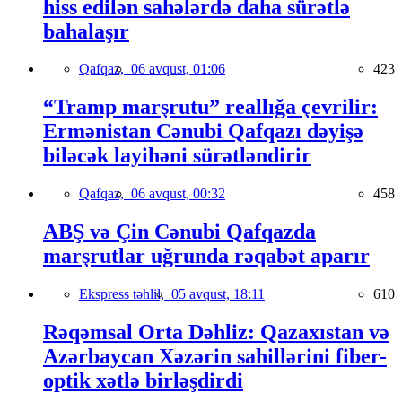
hiss edilən sahələrdə daha sürətlə
bahalaşır
Qafqaz,
06 avqust, 01:06
423
“Tramp marşrutu” reallığa çevrilir:
Ermənistan Cənubi Qafqazı dəyişə
biləcək layihəni sürətləndirir
Qafqaz,
06 avqust, 00:32
458
ABŞ və Çin Cənubi Qafqazda
marşrutlar uğrunda rəqabət aparır
Ekspress təhlil,
05 avqust, 18:11
610
Rəqəmsal Orta Dəhliz: Qazaxıstan və
Azərbaycan Xəzərin sahillərini fiber-
optik xətlə birləşdirdi