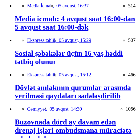
Media İcmalı,
05 avqust, 16:37
514
Media icmalı: 4 avqust saat 16:00-dan
5 avqust saat 16:00-dək
Ekspress təhlil,
05 avqust, 15:29
507
Sosial şəbəkələr üçün 16 yaş həddi
tətbiq olunur
Ekspress təhlil,
05 avqust, 15:12
466
Dövlət əmlakının qurumlar arasında
verilməsi qaydaları sadələşdirilib
Cəmiyyət,
05 avqust, 14:30
1056
Buzovnada dörd ay davam edən
drenaj işləri ombudsmana müraciətə