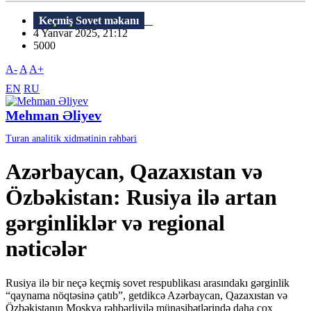
Keçmiş Sovet məkanı
4 Yanvar 2025, 21:12
5000
A-
A
A+
EN
RU
Mehman Əliyev
Turan analitik xidmətinin rəhbəri
Azərbaycan, Qazaxıstan və
Özbəkistan: Rusiya ilə artan
gərginliklər və regional
nəticələr
Rusiya ilə bir neçə keçmiş sovet respublikası arasındakı gərginlik
“qaynama nöqtəsinə çatıb”, getdikcə Azərbaycan, Qazaxıstan və
Özbəkistanın Moskva rəhbərliyilə münasibətlərində daha çox