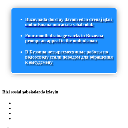
Buzovnada dörd ay davam edən drenaj işləri
ombudsmana müraciətə səbəb olub
Four-month drainage works in Buzovna
prompt an appeal to the ombudsman
В Бузовна четырехмесячные работы по
водоотводу стали поводом для обращения
к омбудсмену
Bizi sosial şəbəkələrdə izləyin