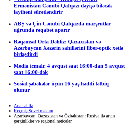
Ermənistan Cənubi Qafqazı dəyişə biləcək
layihəni sürətləndirir
ABŞ və Çin Cənubi Qafqazda marşrutlar
uğrunda rəqabət aparır
Rəqəmsal Orta Dəhliz: Qazaxıstan və
Azərbaycan Xəzərin sahillərini fiber-optik xətlə
birləşdirdi
Media icmalı: 4 avqust saat 16:00-dan 5 avqust
saat 16:00-dək
Sosial şəbəkələr üçün 16 yaş həddi tətbiq
olunur
Ana səhifə
Keçmiş Sovet məkanı
Azərbaycan, Qazaxıstan və Özbəkistan: Rusiya ilə artan
gərginliklər və regional nəticələr