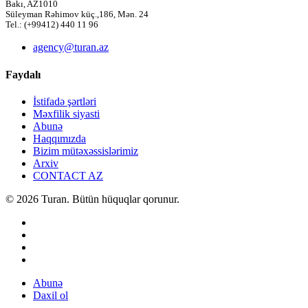
Bakı, AZ1010
Süleyman Rəhimov küç.,186, Mən. 24
Tel.: (+99412) 440 11 96
agency@turan.az
Faydalı
İstifadə şərtləri
Məxfilik siyasti
Abunə
Haqqımızda
Bizim mütəxəssislərimiz
Arxiv
CONTACT AZ
© 2026 Turan. Bütün hüquqlar qorunur.
Abunə
Daxil ol