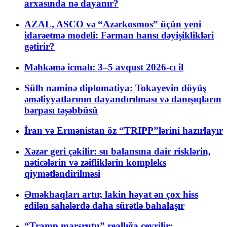
arxasında nə dayanır?
AZAL, ASCO və “Azərkosmos” üçün yeni
idarəetmə modeli: Fərman hansı dəyişiklikləri
gətirir?
Məhkəmə icmalı: 3–5 avqust 2026-cı il
Sülh naminə diplomatiya: Tokayevin döyüş
əməliyyatlarının dayandırılması və danışıqların
bərpası təşəbbüsü
İran və Ermənistan öz “TRIPP”lərini hazırlayır
Xəzər geri çəkilir: su balansına dair risklərin,
nəticələrin və zəifliklərin kompleks
qiymətləndirilməsi
Əməkhaqları artır, lakin həyat ən çox hiss
edilən sahələrdə daha sürətlə bahalaşır
“Tramp marşrutu” reallığa çevrilir: