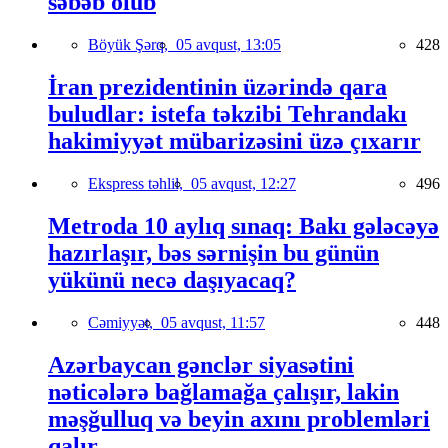
səbəb olub
Böyük Şərq,
05 avqust, 13:05
428
İran prezidentinin üzərində qara
buludlar: istefa təkzibi Tehrandakı
hakimiyyət mübarizəsini üzə çıxarır
Ekspress təhlil,
05 avqust, 12:27
496
Metroda 10 aylıq sınaq: Bakı gələcəyə
hazırlaşır, bəs sərnişin bu günün
yükünü necə daşıyacaq?
Cəmiyyət,
05 avqust, 11:57
448
Azərbaycan gənclər siyasətini
nəticələrə bağlamağa çalışır, lakin
məşğulluq və beyin axını problemləri
qalır