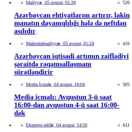
Maliyyə,
05 avqust, 01:28
526
Azərbaycan ehtiyatlarını artırır, lakin
manatın dayanıqlılığı hələ də neftdən
asılıdır
Makroiqtisadiyyat,
05 avqust, 01:24
416
Azərbaycan iqtisadi artımın zəiflədiyi
şəraitdə rəqəmsallaşmanı
sürətləndirir
Media İcmalı,
04 avqust, 16:04
505
Media icmalı: Avqustun 3-ü saat
16:00-dan avqustun 4-ü saat 16:00-
dək
Ekspress təhlil,
04 avqust, 14:50
611