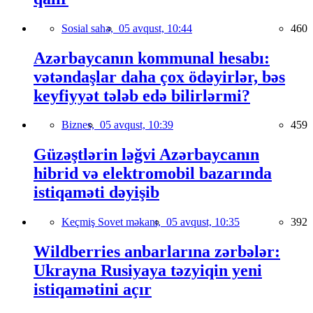
Sosial sahə,
05 avqust, 10:44
460
Azərbaycanın kommunal hesabı:
vətəndaşlar daha çox ödəyirlər, bəs
keyfiyyət tələb edə bilirlərmi?
Biznes,
05 avqust, 10:39
459
Güzəştlərin ləğvi Azərbaycanın
hibrid və elektromobil bazarında
istiqaməti dəyişib
Keçmiş Sovet məkanı,
05 avqust, 10:35
392
Wildberries anbarlarına zərbələr:
Ukrayna Rusiyaya təzyiqin yeni
istiqamətini açır