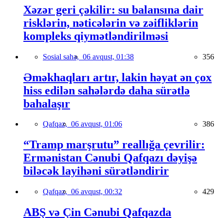
Xəzər geri çəkilir: su balansına dair
risklərin, nəticələrin və zəifliklərin
kompleks qiymətləndirilməsi
Sosial sahə,
06 avqust, 01:38
356
Əməkhaqları artır, lakin həyat ən çox
hiss edilən sahələrdə daha sürətlə
bahalaşır
Qafqaz,
06 avqust, 01:06
386
“Tramp marşrutu” reallığa çevrilir:
Ermənistan Cənubi Qafqazı dəyişə
biləcək layihəni sürətləndirir
Qafqaz,
06 avqust, 00:32
429
ABŞ və Çin Cənubi Qafqazda