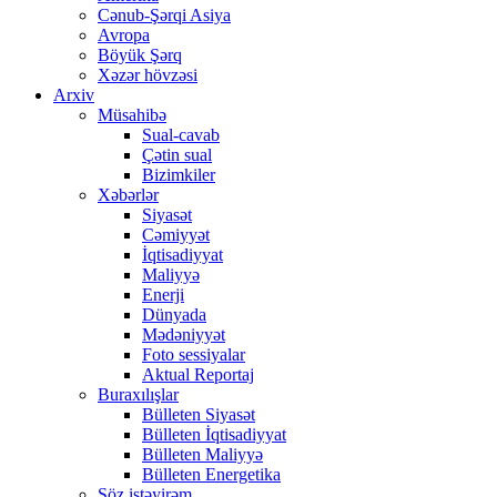
Cənub-Şərqi Asiya
Avropa
Böyük Şərq
Xəzər hövzəsi
Arxiv
Müsahibə
Sual-cavab
Çətin sual
Bizimkiler
Xəbərlər
Siyasət
Cəmiyyət
İqtisadiyyat
Maliyyə
Enerji
Dünyada
Mədəniyyət
Foto sessiyalar
Aktual Reportaj
Buraxılışlar
Bülleten Siyasət
Bülleten İqtisadiyyat
Bülleten Maliyyə
Bülleten Energetika
Söz istəyirəm