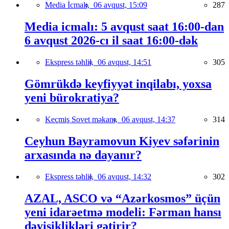
Media İcmalı,
06 avqust, 15:09
287
Media icmalı: 5 avqust saat 16:00-dan
6 avqust 2026-cı il saat 16:00-dək
Ekspress təhlil,
06 avqust, 14:51
305
Gömrükdə keyfiyyət inqilabı, yoxsa
yeni bürokratiya?
Keçmiş Sovet məkanı,
06 avqust, 14:37
314
Ceyhun Bayramovun Kiyev səfərinin
arxasında nə dayanır?
Ekspress təhlil,
06 avqust, 14:32
302
AZAL, ASCO və “Azərkosmos” üçün
yeni idarəetmə modeli: Fərman hansı
dəyişiklikləri gətirir?