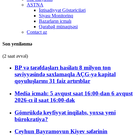
ASTNA
İqtisadiyyat Göstəriciləri
Siyası Monitorinq
Bazarların icmalı
Qarabağ münaqişəsi
Contact az
Son yenilənmə
(2 saat əvvəl)
BP və tərəfdaşları hasilatı 8 milyon ton
səviyyəsində saxlamaqla AÇG-yə kapital
qoyuluşlarını 31 faiz artırıblar
Media icmalı: 5 avqust saat 16:00-dan 6 avqust
2026-cı il saat 16:00-dək
Gömrükdə keyfiyyət inqilabı, yoxsa yeni
bürokratiya?
Ceyhun Bayramovun Kiyev səfərinin