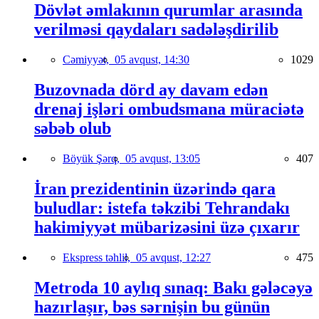
Dövlət əmlakının qurumlar arasında
verilməsi qaydaları sadələşdirilib
Cəmiyyət,
05 avqust, 14:30
1029
Buzovnada dörd ay davam edən
drenaj işləri ombudsmana müraciətə
səbəb olub
Böyük Şərq,
05 avqust, 13:05
407
İran prezidentinin üzərində qara
buludlar: istefa təkzibi Tehrandakı
hakimiyyət mübarizəsini üzə çıxarır
Ekspress təhlil,
05 avqust, 12:27
475
Metroda 10 aylıq sınaq: Bakı gələcəyə
hazırlaşır, bəs sərnişin bu günün