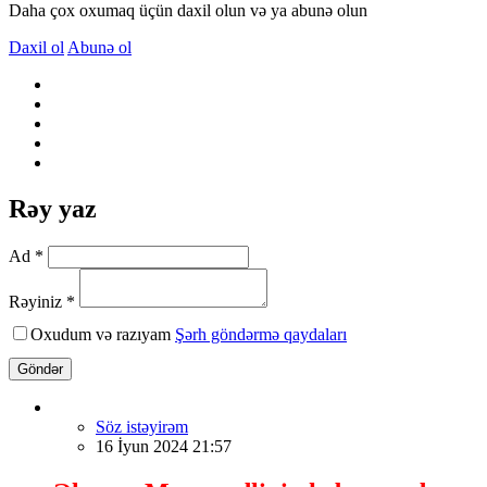
Daha çox oxumaq üçün daxil olun və ya abunə olun
Daxil ol
Abunə ol
Rəy yaz
Ad *
Rəyiniz *
Oxudum və razıyam
Şərh göndərmə qaydaları
Göndər
Söz istəyirəm
16 İyun 2024 21:57