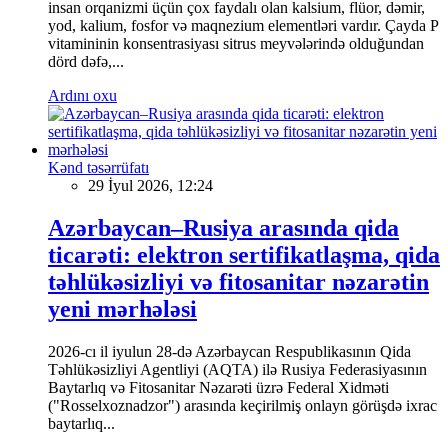
insan orqanizmi üçün çox faydalı olan kalsium, flüor, dəmir,
yod, kalium, fosfor və maqnezium elementləri vardır. Çayda P
vitamininin konsentrasiyası sitrus meyvələrində olduğundan
dörd dəfə,...
Ardını oxu
Kənd təsərrüfatı
29 İyul 2026, 12:24
Azərbaycan–Rusiya arasında qida
ticarəti: elektron sertifikatlaşma, qida
təhlükəsizliyi və fitosanitar nəzarətin
yeni mərhələsi
2026-cı il iyulun 28-də Azərbaycan Respublikasının Qida
Təhlükəsizliyi Agentliyi (AQTA) ilə Rusiya Federasiyasının
Baytarlıq və Fitosanitar Nəzarəti üzrə Federal Xidməti
("Rosselxoznadzor") arasında keçirilmiş onlayn görüşdə ixrac
baytarlıq...