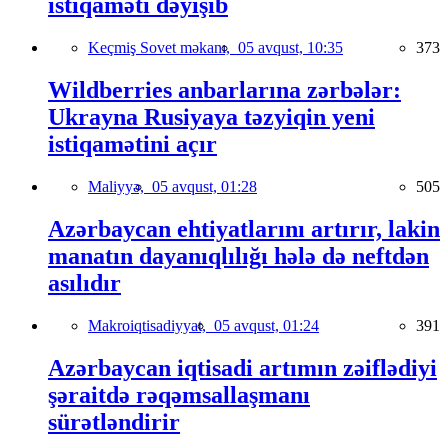
istiqaməti dəyişib
Keçmiş Sovet məkanı,
05 avqust, 10:35
373
Wildberries anbarlarına zərbələr:
Ukrayna Rusiyaya təzyiqin yeni
istiqamətini açır
Maliyyə,
05 avqust, 01:28
505
Azərbaycan ehtiyatlarını artırır, lakin
manatın dayanıqlılığı hələ də neftdən
asılıdır
Makroiqtisadiyyat,
05 avqust, 01:24
391
Azərbaycan iqtisadi artımın zəiflədiyi
şəraitdə rəqəmsallaşmanı
sürətləndirir