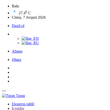
Bakı
0
27.4
C
Cümə, 7 Avqust 2026
Daxil ol
Abunə
Əlaqə
Turan
Ekspress təhlil
İcmallar