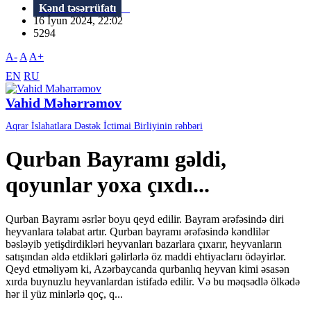
Kənd təsərrüfatı
16 İyun 2024, 22:02
5294
A-
A
A+
EN
RU
Vahid Məhərrəmov
Aqrar İslahatlara Dəstək İctimai Birliyinin rəhbəri
Qurban Bayramı gəldi,
qoyunlar yoxa çıxdı...
Qurban Bayramı əsrlər boyu qeyd edilir. Bayram ərəfəsində diri
heyvanlara təlabat artır. Qurban bayramı ərəfəsində kəndlilər
bəsləyib yetişdirdikləri heyvanları bazarlara çıxarır, heyvanların
satışından əldə etdikləri gəlirlərlə öz maddi ehtiyaclarıı ödəyirlər.
Qeyd etməliyəm ki, Azərbaycanda qurbanlıq heyvan kimi əsasən
xırda buynuzlu heyvanlardan istifadə edilir. Və bu məqsədlə ölkədə
hər il yüz minlərlə qoç, q...