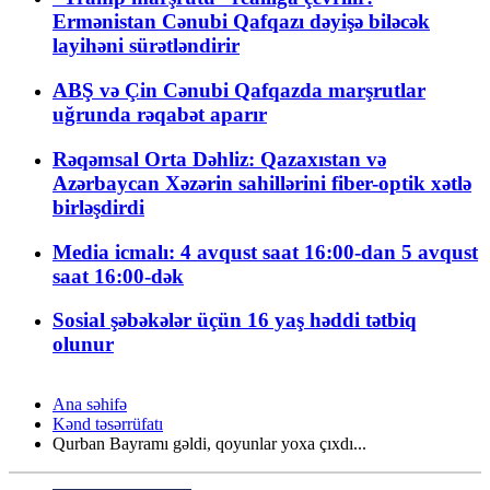
Ermənistan Cənubi Qafqazı dəyişə biləcək
layihəni sürətləndirir
ABŞ və Çin Cənubi Qafqazda marşrutlar
uğrunda rəqabət aparır
Rəqəmsal Orta Dəhliz: Qazaxıstan və
Azərbaycan Xəzərin sahillərini fiber-optik xətlə
birləşdirdi
Media icmalı: 4 avqust saat 16:00-dan 5 avqust
saat 16:00-dək
Sosial şəbəkələr üçün 16 yaş həddi tətbiq
olunur
Ana səhifə
Kənd təsərrüfatı
Qurban Bayramı gəldi, qoyunlar yoxa çıxdı...