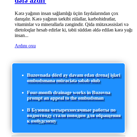
dəfə azdır
Kərə yağının insan sağlamlığı üçün faydalarından çox
danışılır. Kərə yağının tərkibi zülallar, karbohidratlar,
vitaminlər və minerallarla zəngindir. Qida mütəxəssisləri və
dietoloqlar hesab edirlər ki, təbii süddən əldə edilən kərə yağı
insan...
Ardını oxu
Buzovnada dörd ay davam edən drenaj işləri
ombudsmana müraciətə səbəb olub
Four-month drainage works in Buzovna
prompt an appeal to the ombudsman
В Бузовна четырехмесячные работы по
водоотводу стали поводом для обращения
к омбудсмену