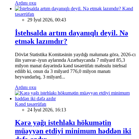
Ardını oxu
Kənd
təsərrüfatı
29 İyul 2026, 00:43
İstehsalda artım dayanıqlı deyil. Nə
etmək lazımdır?
Dövlət Statistika Komitəsinin yaydığı məlumata görə, 2026-cı
ilin yanvar–iyun aylarında Azərbaycanda 7 milyard 85,3
milyon manat dəyərində kənd təsərrüfatı məhsulu istehsal
edilib ki, onun da 3 milyard 776,0 milyon manatı
heyvandarlıq, 3 milyard...
Ardını oxu
Kənd təsərrüfatı
24 İyul 2026, 16:13
Kərə yağı istehlakı hökumətin
müəyyən etdiyi minimum həddən iki