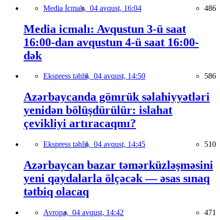
Media İcmalı,
04 avqust, 16:04
486
Media icmalı: Avqustun 3-ü saat
16:00-dan avqustun 4-ü saat 16:00-
dək
Ekspress təhlil,
04 avqust, 14:50
586
Azərbaycanda gömrük səlahiyyətləri
yenidən bölüşdürülür: islahat
çevikliyi artıracaqmı?
Ekspress təhlil,
04 avqust, 14:45
510
Azərbaycan bazar təmərküzləşməsini
yeni qaydalarla ölçəcək — əsas sınaq
tətbiq olacaq
Avropa,
04 avqust, 14:42
471