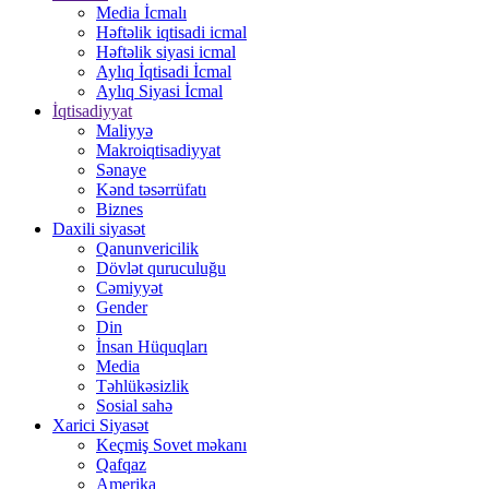
Media İcmalı
Həftəlik iqtisadi icmal
Həftəlik siyasi icmal
Aylıq İqtisadi İcmal
Aylıq Siyasi İcmal
İqtisadiyyat
Maliyyə
Makroiqtisadiyyat
Sənaye
Kənd təsərrüfatı
Biznes
Daxili siyasət
Qanunvericilik
Dövlət quruculuğu
Cəmiyyət
Gender
Din
İnsan Hüquqları
Media
Təhlükəsizlik
Sosial sahə
Xarici Siyasət
Keçmiş Sovet məkanı
Qafqaz
Amerika