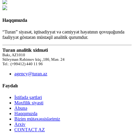
Haqqımızda
“Turan” siyasət, iqtisadiyyat və cəmiyyət həyatının qovuşuğunda
fəaliyyət göstərən müstəqil analitik qurumdur.
Turan analitik xidməti
Bakı, AZ1010
Süleyman Rəhimov küç.,186, Mən. 24
Tel.: (+99412) 440 11 96
agency@turan.az
Faydalı
İstifadə şərtləri
Məxfilik siyasti
Abunə
Haqqımızda
Bizim mütəxəssislərimiz
Arxiv
CONTACT AZ