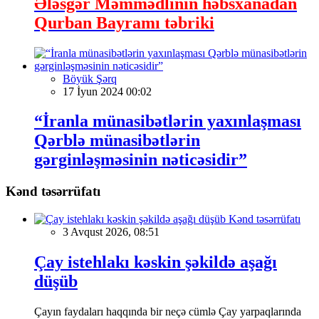
Ələsgər Məmmədlinin həbsxanadan
Qurban Bayramı təbriki
Böyük Şərq
17 İyun 2024 00:02
“İranla münasibətlərin yaxınlaşması
Qərblə münasibətlərin
gərginləşməsinin nəticəsidir”
Kənd təsərrüfatı
Kənd təsərrüfatı
3 Avqust 2026, 08:51
Çay istehlakı kəskin şəkildə aşağı
düşüb
Çayın faydaları haqqında bir neçə cümlə Çay yarpaqlarında