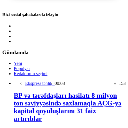
Bizi sosial şəbəkələrdə izləyin
Gündəmdə
Yeni
Populyar
Redaktorun seçimi
Ekspress təhlil,
00:03
153
BP və tərəfdaşları hasilatı 8 milyon
ton səviyyəsində saxlamaqla AÇG-yə
kapital qoyuluşlarını 31 faiz
artırıblar