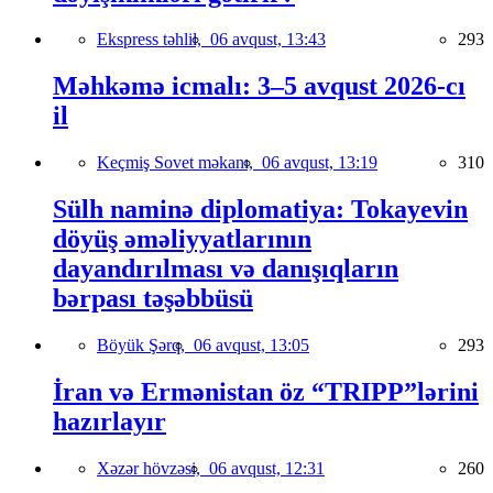
Ekspress təhlil,
06 avqust, 13:43
293
Məhkəmə icmalı: 3–5 avqust 2026-cı
il
Keçmiş Sovet məkanı,
06 avqust, 13:19
310
Sülh naminə diplomatiya: Tokayevin
döyüş əməliyyatlarının
dayandırılması və danışıqların
bərpası təşəbbüsü
Böyük Şərq,
06 avqust, 13:05
293
İran və Ermənistan öz “TRIPP”lərini
hazırlayır
Xəzər hövzəsi,
06 avqust, 12:31
260