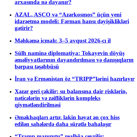
arxasında nə dayanır?
AZAL, ASCO və “Azərkosmos” üçün yeni
idarəetmə modeli: Fərman hansı dəyişiklikləri
gətirir?
Məhkəmə icmalı: 3–5 avqust 2026-cı il
Sülh naminə diplomatiya: Tokayevin döyüş
əməliyyatlarının dayandırılması və danışıqların
bərpası təşəbbüsü
İran və Ermənistan öz “TRIPP”lərini hazırlayır
Xəzər geri çəkilir: su balansına dair risklərin,
nəticələrin və zəifliklərin kompleks
qiymətləndirilməsi
Əməkhaqları artır, lakin həyat ən çox hiss
edilən sahələrdə daha sürətlə bahalaşır
“Tramp marşrutu” reallığa çevrilir: