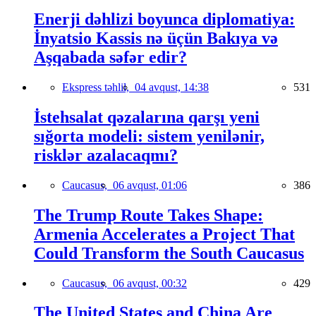
Enerji dəhlizi boyunca diplomatiya:
İnyatsio Kassis nə üçün Bakıya və
Aşqabada səfər edir?
Ekspress təhlil,
04 avqust, 14:38
531
İstehsalat qəzalarına qarşı yeni
sığorta modeli: sistem yenilənir,
risklər azalacaqmı?
Caucasus,
06 avqust, 01:06
386
The Trump Route Takes Shape:
Armenia Accelerates a Project That
Could Transform the South Caucasus
Caucasus,
06 avqust, 00:32
429
The United States and China Are