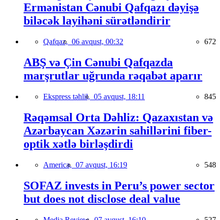
Ermənistan Cənubi Qafqazı dəyişə
biləcək layihəni sürətləndirir
Qafqaz,
06 avqust, 00:32
672
ABŞ və Çin Cənubi Qafqazda
marşrutlar uğrunda rəqabət aparır
Ekspress təhlil,
05 avqust, 18:11
845
Rəqəmsal Orta Dəhliz: Qazaxıstan və
Azərbaycan Xəzərin sahillərini fiber-
optik xətlə birləşdirdi
America,
07 avqust, 16:19
548
SOFAZ invests in Peru’s power sector
but does not disclose deal value
Media Review,
07 avqust, 16:10
527