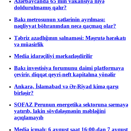
Azərbaycanda 65 min vakansiya niyə
doldurulmamış qalır?
Bakı metrosunun xətlərinin ayrılması:
nəqliyyat böhranından necə qaçmaq olar?
Təbriz azadlığının salnaməsi: Məşrutə hərəkatı
və müasirlik
Media idarəçiliyi mərkəzləşdirilir
Bakı investisiya forumunu daimi platformaya
çevirir, diqqət qeyri-neft kapitalına yönəlir
Ankara, İslamabad və Ər-Riyad kimə qarşı
birləşir?
SOFAZ Perunun energetika sektoruna sərmayə
yatırıb, lakin sövdələşmənin məbləğini
açıqlamayıb
Media icmalı: 6 avqust saat 16:00-dan 7 avqust