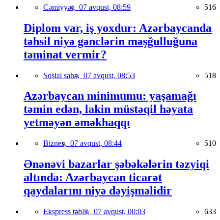
Cəmiyyət,
07 avqust, 08:59
516
Diplom var, iş yoxdur: Azərbaycanda
təhsil niyə gənclərin məşğulluğuna
təminat vermir?
Sosial sahə,
07 avqust, 08:53
518
Azərbaycan minimumu: yaşamağı
təmin edən, lakin müstəqil həyata
yetməyən əməkhaqqı
Biznes,
07 avqust, 08:44
510
Ənənəvi bazarlar şəbəkələrin təzyiqi
altında: Azərbaycan ticarət
qaydalarını niyə dəyişməlidir
Ekspress təhlil,
07 avqust, 00:03
633