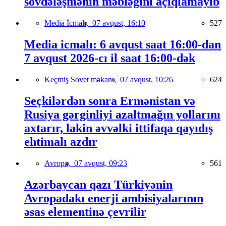
sövdələşmənin məbləğini açıqlamayıb
Media İcmalı,
07 avqust, 16:10
527
Media icmalı: 6 avqust saat 16:00-dan
7 avqust 2026-cı il saat 16:00-dək
Keçmiş Sovet məkanı,
07 avqust, 10:26
624
Seçkilərdən sonra Ermənistan və
Rusiya gərginliyi azaltmağın yollarını
axtarır, lakin əvvəlki ittifaqa qayıdış
ehtimalı azdır
Avropa,
07 avqust, 09:23
561
Azərbaycan qazı Türkiyənin
Avropadakı enerji ambisiyalarının
əsas elementinə çevrilir