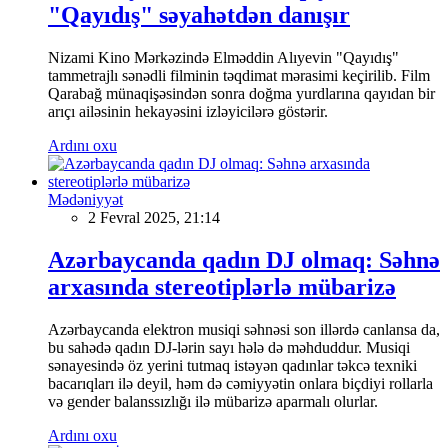
"Qayıdış" səyahətdən danışır
Nizami Kino Mərkəzində Elməddin Alıyevin "Qayıdış"
tammetrajlı sənədli filminin təqdimat mərasimi keçirilib. Film
Qarabağ münaqişəsindən sonra doğma yurdlarına qayıdan bir
arıçı ailəsinin hekayəsini izləyicilərə göstərir.
Ardını oxu
Mədəniyyət
2 Fevral 2025, 21:14
Azərbaycanda qadın DJ olmaq: Səhnə
arxasında stereotiplərlə mübarizə
Azərbaycanda elektron musiqi səhnəsi son illərdə canlansa da,
bu sahədə qadın DJ-lərin sayı hələ də məhduddur. Musiqi
sənayesində öz yerini tutmaq istəyən qadınlar təkcə texniki
bacarıqları ilə deyil, həm də cəmiyyətin onlara biçdiyi rollarla
və gender balanssızlığı ilə mübarizə aparmalı olurlar.
Ardını oxu