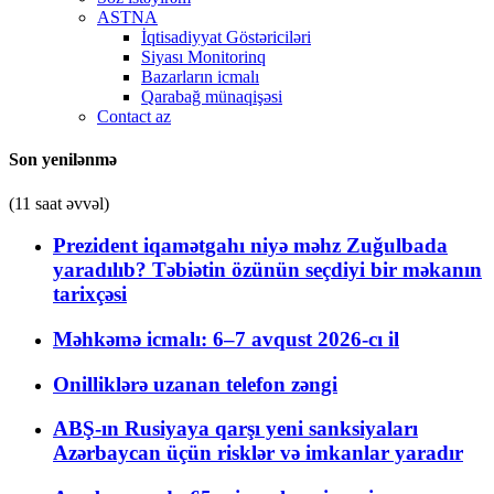
ASTNA
İqtisadiyyat Göstəriciləri
Siyası Monitorinq
Bazarların icmalı
Qarabağ münaqişəsi
Contact az
Son yenilənmə
(11 saat əvvəl)
Prezident iqamətgahı niyə məhz Zuğulbada
yaradılıb? Təbiətin özünün seçdiyi bir məkanın
tarixçəsi
Məhkəmə icmalı: 6–7 avqust 2026-cı il
Onilliklərə uzanan telefon zəngi
ABŞ-ın Rusiyaya qarşı yeni sanksiyaları
Azərbaycan üçün risklər və imkanlar yaradır