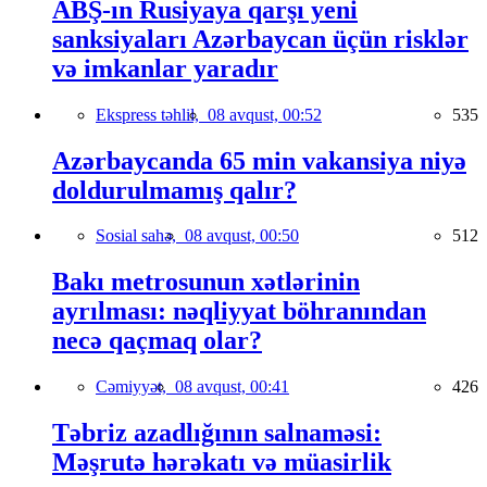
ABŞ-ın Rusiyaya qarşı yeni
sanksiyaları Azərbaycan üçün risklər
və imkanlar yaradır
Ekspress təhlil,
08 avqust, 00:52
535
Azərbaycanda 65 min vakansiya niyə
doldurulmamış qalır?
Sosial sahə,
08 avqust, 00:50
512
Bakı metrosunun xətlərinin
ayrılması: nəqliyyat böhranından
necə qaçmaq olar?
Cəmiyyət,
08 avqust, 00:41
426
Təbriz azadlığının salnaməsi:
Məşrutə hərəkatı və müasirlik