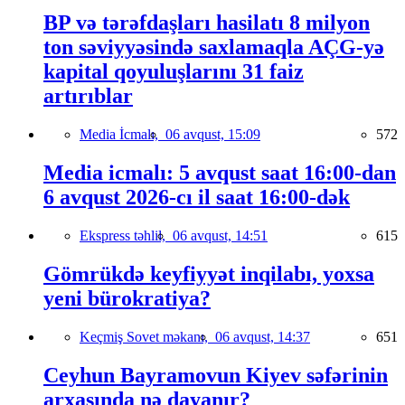
BP və tərəfdaşları hasilatı 8 milyon
ton səviyyəsində saxlamaqla AÇG-yə
kapital qoyuluşlarını 31 faiz
artırıblar
Media İcmalı,
06 avqust, 15:09
572
Media icmalı: 5 avqust saat 16:00-dan
6 avqust 2026-cı il saat 16:00-dək
Ekspress təhlil,
06 avqust, 14:51
615
Gömrükdə keyfiyyət inqilabı, yoxsa
yeni bürokratiya?
Keçmiş Sovet məkanı,
06 avqust, 14:37
651
Ceyhun Bayramovun Kiyev səfərinin
arxasında nə dayanır?