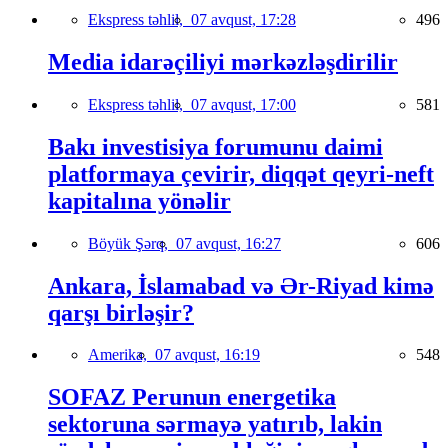
Ekspress təhlil,
07 avqust, 17:28
496
Media idarəçiliyi mərkəzləşdirilir
Ekspress təhlil,
07 avqust, 17:00
581
Bakı investisiya forumunu daimi
platformaya çevirir, diqqət qeyri-neft
kapitalına yönəlir
Böyük Şərq,
07 avqust, 16:27
606
Ankara, İslamabad və Ər-Riyad kimə
qarşı birləşir?
Amerika,
07 avqust, 16:19
548
SOFAZ Perunun energetika
sektoruna sərmayə yatırıb, lakin