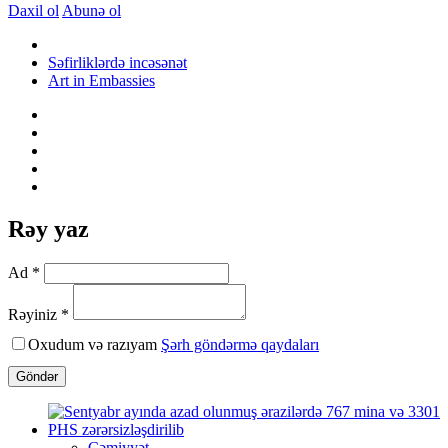
Daxil ol
Abunə ol
Səfirliklərdə incəsənət
Art in Embassies
Rəy yaz
Ad *
Rəyiniz *
Oxudum və razıyam
Şərh göndərmə qaydaları
Göndər
Cəmiyyət