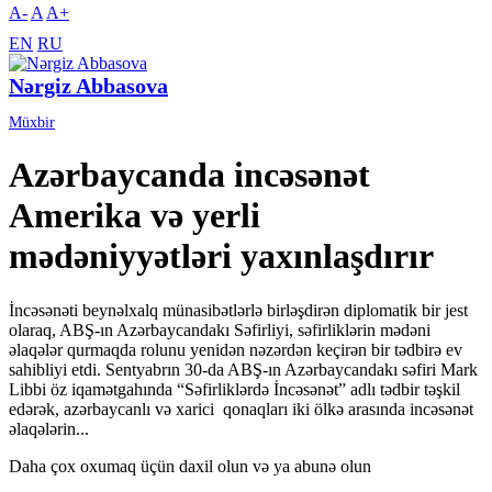
A-
A
A+
EN
RU
Nərgiz Abbasova
Müxbir
Azərbaycanda incəsənət
Amerika və yerli
mədəniyyətləri yaxınlaşdırır
İncəsənəti beynəlxalq münasibətlərlə birləşdirən diplomatik bir jest
olaraq, ABŞ-ın Azərbaycandakı Səfirliyi, səfirliklərin mədəni
əlaqələr qurmaqda rolunu yenidən nəzərdən keçirən bir tədbirə ev
sahibliyi etdi. Sentyabrın 30-da ABŞ-ın Azərbaycandakı səfiri Mark
Libbi öz iqamətgahında “Səfirliklərdə İncəsənət” adlı tədbir təşkil
edərək, azərbaycanlı və xarici qonaqları iki ölkə arasında incəsənət
əlaqələrin...
Daha çox oxumaq üçün daxil olun və ya abunə olun