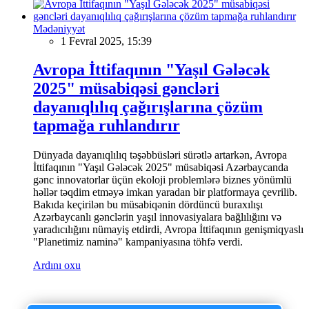
Mədəniyyət
1 Fevral 2025, 15:39
Avropa İttifaqının "Yaşıl Gələcək
2025" müsabiqəsi gəncləri
dayanıqlılıq çağırışlarına çözüm
tapmağa ruhlandırır
Dünyada dayanıqlılıq təşəbbüsləri sürətlə artarkən, Avropa
İttifaqının "Yaşıl Gələcək 2025" müsabiqəsi Azərbaycanda
gənc innovatorlar üçün ekoloji problemlərə biznes yönümlü
həllər təqdim etməyə imkan yaradan bir platformaya çevrilib.
Bakıda keçirilən bu müsabiqənin dördüncü buraxılışı
Azərbaycanlı gənclərin yaşıl innovasiyalara bağlılığını və
yaradıcılığını nümayiş etdirdi, Avropa İttifaqının genişmiqyaslı
"Planetimiz naminə" kampaniyasına töhfə verdi.
Ardını oxu