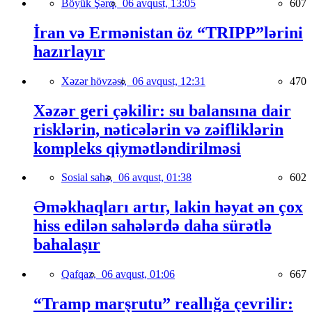
Böyük Şərq,
06 avqust, 13:05
607
İran və Ermənistan öz “TRIPP”lərini
hazırlayır
Xəzər hövzəsi,
06 avqust, 12:31
470
Xəzər geri çəkilir: su balansına dair
risklərin, nəticələrin və zəifliklərin
kompleks qiymətləndirilməsi
Sosial sahə,
06 avqust, 01:38
602
Əməkhaqları artır, lakin həyat ən çox
hiss edilən sahələrdə daha sürətlə
bahalaşır
Qafqaz,
06 avqust, 01:06
667
“Tramp marşrutu” reallığa çevrilir: