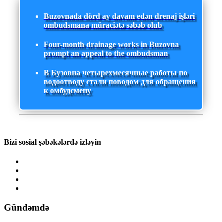
Buzovnada dörd ay davam edən drenaj işləri
ombudsmana müraciətə səbəb olub
Four-month drainage works in Buzovna
prompt an appeal to the ombudsman
В Бузовна четырехмесячные работы по
водоотводу стали поводом для обращения
к омбудсмену
Bizi sosial şəbəkələrdə izləyin
Gündəmdə