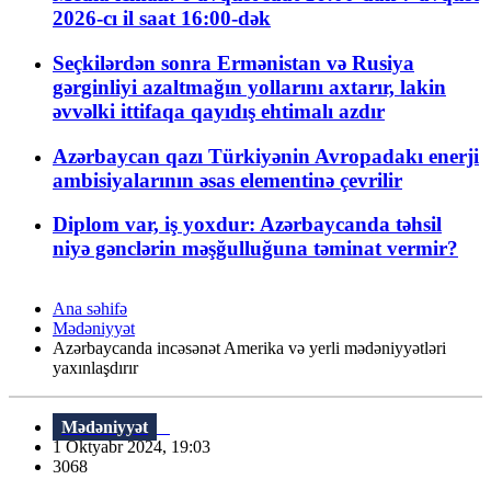
2026-cı il saat 16:00-dək
Seçkilərdən sonra Ermənistan və Rusiya
gərginliyi azaltmağın yollarını axtarır, lakin
əvvəlki ittifaqa qayıdış ehtimalı azdır
Azərbaycan qazı Türkiyənin Avropadakı enerji
ambisiyalarının əsas elementinə çevrilir
Diplom var, iş yoxdur: Azərbaycanda təhsil
niyə gənclərin məşğulluğuna təminat vermir?
Ana səhifə
Mədəniyyət
Azərbaycanda incəsənət Amerika və yerli mədəniyyətləri
yaxınlaşdırır
Mədəniyyət
1 Oktyabr 2024, 19:03
3068