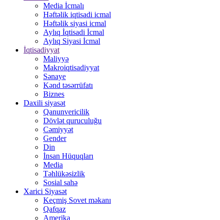
Media İcmalı
Həftəlik iqtisadi icmal
Həftəlik siyasi icmal
Aylıq İqtisadi İcmal
Aylıq Siyasi İcmal
İqtisadiyyat
Maliyyə
Makroiqtisadiyyat
Sənaye
Kənd təsərrüfatı
Biznes
Daxili siyasət
Qanunvericilik
Dövlət quruculuğu
Cəmiyyət
Gender
Din
İnsan Hüquqları
Media
Təhlükəsizlik
Sosial sahə
Xarici Siyasət
Keçmiş Sovet məkanı
Qafqaz
Amerika