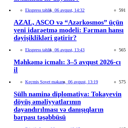
Ekspress təhlil,
06 avqust, 14:32
591
AZAL, ASCO və “Azərkosmos” üçün
yeni idarəetmə modeli: Fərman hansı
dəyişiklikləri gətirir?
Ekspress təhlil,
06 avqust, 13:43
565
Məhkəmə icmalı: 3–5 avqust 2026-cı
il
Keçmiş Sovet məkanı,
06 avqust, 13:19
575
Sülh naminə diplomatiya: Tokayevin
döyüş əməliyyatlarının
dayandırılması və danışıqların
bərpası təşəbbüsü