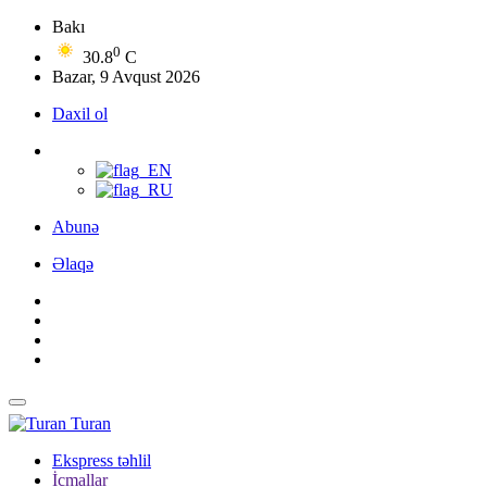
Bakı
0
30.8
C
Bazar, 9 Avqust 2026
Daxil ol
Abunə
Əlaqə
Turan
Ekspress təhlil
İcmallar