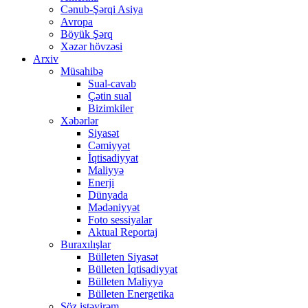
Cənub-Şərqi Asiya
Avropa
Böyük Şərq
Xəzər hövzəsi
Arxiv
Müsahibə
Sual-cavab
Çətin sual
Bizimkiler
Xəbərlər
Siyasət
Cəmiyyət
İqtisadiyyat
Maliyyə
Enerji
Dünyada
Mədəniyyət
Foto sessiyalar
Aktual Reportaj
Buraxılışlar
Bülleten Siyasət
Bülleten İqtisadiyyat
Bülleten Maliyyə
Bülleten Energetika
Söz istəyirəm