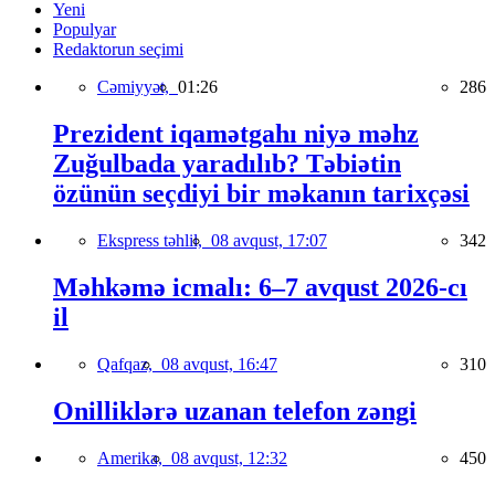
Yeni
Populyar
Redaktorun seçimi
Cəmiyyət,
01:26
286
Prezident iqamətgahı niyə məhz
Zuğulbada yaradılıb? Təbiətin
özünün seçdiyi bir məkanın tarixçəsi
Ekspress təhlil,
08 avqust, 17:07
342
Məhkəmə icmalı: 6–7 avqust 2026-cı
il
Qafqaz,
08 avqust, 16:47
310
Onilliklərə uzanan telefon zəngi
Amerika,
08 avqust, 12:32
450