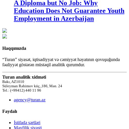
A Diploma but No Job: Why
Education Does Not Guarantee Youth
Employment in Azerbaijan
Haqqımızda
“Turan” siyasət, iqtisadiyyat və cəmiyyət həyatının qovuşuğunda
fəaliyyət göstərən müstəqil analitik qurumdur.
Turan analitik xidməti
Bakı, AZ1010
Süleyman Rəhimov küç.,186, Mən. 24
Tel.: (+99412) 440 11 96
agency@turan.az
Faydalı
İstifadə şərtləri
Məxfilik siyasti