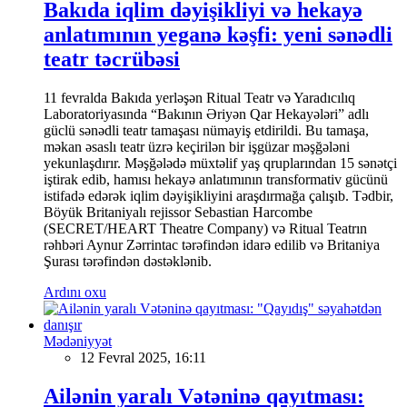
Bakıda iqlim dəyişikliyi və hekayə
anlatımının yeganə kəşfi: yeni sənədli
teatr təcrübəsi
11 fevralda Bakıda yerləşən Ritual Teatr və Yaradıcılıq
Laboratoriyasında “Bakının Əriyən Qar Hekayələri” adlı
güclü sənədli teatr tamaşası nümayiş etdirildi. Bu tamaşa,
məkan əsaslı teatr üzrə keçirilən bir işgüzar məşğələni
yekunlaşdırır. Məşğələdə müxtəlif yaş qruplarından 15 sənətçi
iştirak edib, hamısı hekayə anlatımının transformativ gücünü
istifadə edərək iqlim dəyişikliyini araşdırmağa çalışıb. Tədbir,
Böyük Britaniyalı rejissor Sebastian Harcombe
(SECRET/HEART Theatre Company) və Ritual Teatrın
rəhbəri Aynur Zərrintac tərəfindən idarə edilib və Britaniya
Şurası tərəfindən dəstəklənib.
Ardını oxu
Mədəniyyət
12 Fevral 2025, 16:11
Ailənin yaralı Vətəninə qayıtması: