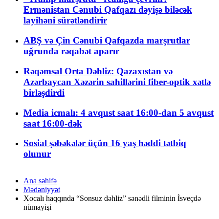
Ermənistan Cənubi Qafqazı dəyişə biləcək
layihəni sürətləndirir
ABŞ və Çin Cənubi Qafqazda marşrutlar
uğrunda rəqabət aparır
Rəqəmsal Orta Dəhliz: Qazaxıstan və
Azərbaycan Xəzərin sahillərini fiber-optik xətlə
birləşdirdi
Media icmalı: 4 avqust saat 16:00-dan 5 avqust
saat 16:00-dək
Sosial şəbəkələr üçün 16 yaş həddi tətbiq
olunur
Ana səhifə
Mədəniyyət
Xocalı haqqında “Sonsuz dəhliz” sənədli filminin İsveçdə
nümayişi