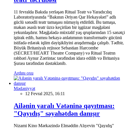
11 fevralda Bakıda yerləşən Ritual Teatr və Yaradıcılıq
Laboratoriyasında “Bakının Əriyən Qar Hekayələri” adlı
güclü sənədli teatr tamaşası nümayiş etdirildi. Bu tamaşa,
məkan əsaslı teatr üzrə keçirilən bir işgüzar məşğələni
yekunlaşdırır. Məşğələdə müxtəlif yaş qruplarından 15 sənətçi
iştirak edib, hamısı hekayə anlatımının transformativ gücünü
istifadə edərək iqlim dəyişikliyini araşdırmağa çalışıb. Tədbir,
Böyük Britaniyalı rejissor Sebastian Harcombe
(SECRET/HEART Theatre Company) və Ritual Teatrın
rəhbəri Aynur Zərrintac tərəfindən idarə edilib və Britaniya
Şurası tərəfindən dəstəklənib.
Ardını oxu
Mədəniyyət
12 Fevral 2025, 16:11
Ailənin yaralı Vətəninə qayıtması:
"Qayıdış" səyahətdən danışır
Nizami Kino Mərkəzində Elməddin Alıyevin "Qayıdış"