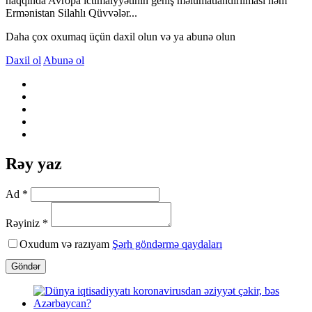
haqqında Avropa ictimaiyyətinin geniş məlumatlandırılması həm
Ermənistan Silahlı Qüvvələr...
Daha çox oxumaq üçün daxil olun və ya abunə olun
Daxil ol
Abunə ol
Rəy yaz
Ad *
Rəyiniz *
Oxudum və razıyam
Şərh göndərmə qaydaları
Göndər