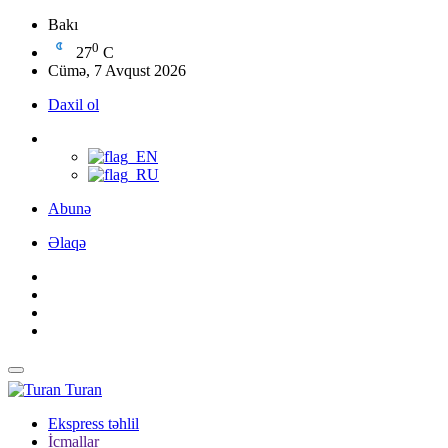
Bakı
0
27
C
Cümə, 7 Avqust 2026
Daxil ol
Abunə
Əlaqə
Turan
Ekspress təhlil
İcmallar