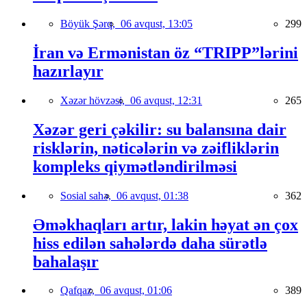
Böyük Şərq,
06 avqust, 13:05
299
İran və Ermənistan öz “TRIPP”lərini
hazırlayır
Xəzər hövzəsi,
06 avqust, 12:31
265
Xəzər geri çəkilir: su balansına dair
risklərin, nəticələrin və zəifliklərin
kompleks qiymətləndirilməsi
Sosial sahə,
06 avqust, 01:38
362
Əməkhaqları artır, lakin həyat ən çox
hiss edilən sahələrdə daha sürətlə
bahalaşır
Qafqaz,
06 avqust, 01:06
389