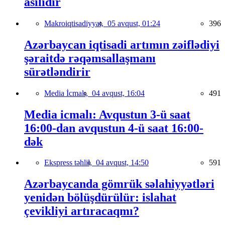
asılıdır
Makroiqtisadiyyat,
05 avqust, 01:24
396
Azərbaycan iqtisadi artımın zəiflədiyi
şəraitdə rəqəmsallaşmanı
sürətləndirir
Media İcmalı,
04 avqust, 16:04
491
Media icmalı: Avqustun 3-ü saat
16:00-dan avqustun 4-ü saat 16:00-
dək
Ekspress təhlil,
04 avqust, 14:50
591
Azərbaycanda gömrük səlahiyyətləri
yenidən bölüşdürülür: islahat
çevikliyi artıracaqmı?