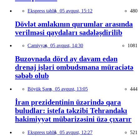
Ekspress təhlil,
05 avqust, 15:12
480
Dövlət əmlakının qurumlar arasında
verilməsi qaydaları sadələşdirilib
Cəmiyyət,
05 avqust, 14:30
1081
Buzovnada dörd ay davam edən
drenaj işləri ombudsmana müraciətə
səbəb olub
Böyük Şərq,
05 avqust, 13:05
444
İran prezidentinin üzərində qara
buludlar: istefa təkzibi Tehrandakı
hakimiyyət mübarizəsini üzə çıxarır
Ekspress təhlil,
05 avqust, 12:27
521