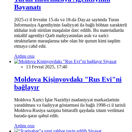
Bəyanatı
2025-ci il fevralın 15-də və 18-də Day.az saytında Turan
İnformasiya Agentliyinin fəaliyyəti ilə bağlı böhtan xarakterli
iddialar irəli sürülən məqalələr dərc edilib. Bu materiallarda
müəllif agentliyi Qərb maliyyəsindən asılı və xarici
strukturların maraqlarına tabe olan bir qurum kimi təqdim
etməyə cəhd edir.
Ardını oxu
Siyasət
13 Fevral 2025, 17:40
Moldova Kişinyovdakı "Rus Evi"ni
bağlayır
Moldova Xarici İşlər Nazirliyi mədəniyyət mərkəzlərinin
yaradılması və fəaliyyət göstərməsi ilə bağlı 1998-ci il tarixli
Moldova-Rusiya sazişinə birtərəfli qaydada xitam verilməsi
barədə qərar qəbul edib.
Ardını oxu
Siyasət