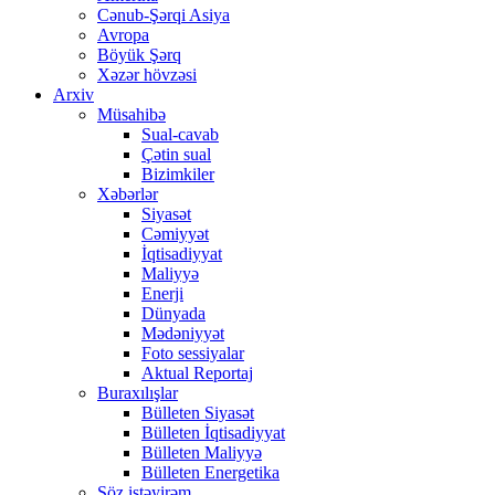
Cənub-Şərqi Asiya
Avropa
Böyük Şərq
Xəzər hövzəsi
Arxiv
Müsahibə
Sual-cavab
Çətin sual
Bizimkiler
Xəbərlər
Siyasət
Cəmiyyət
İqtisadiyyat
Maliyyə
Enerji
Dünyada
Mədəniyyət
Foto sessiyalar
Aktual Reportaj
Buraxılışlar
Bülleten Siyasət
Bülleten İqtisadiyyat
Bülleten Maliyyə
Bülleten Energetika
Söz istəyirəm