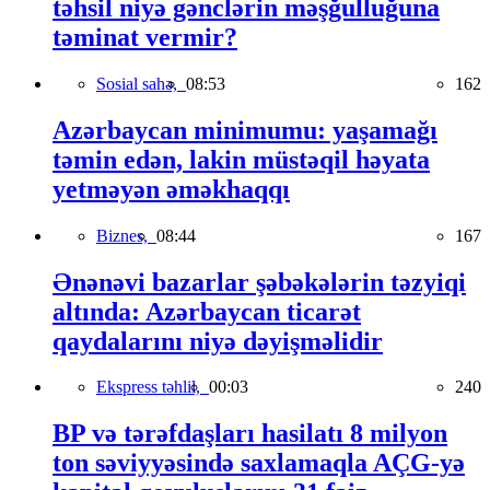
təhsil niyə gənclərin məşğulluğuna
təminat vermir?
Sosial sahə,
08:53
162
Azərbaycan minimumu: yaşamağı
təmin edən, lakin müstəqil həyata
yetməyən əməkhaqqı
Biznes,
08:44
167
Ənənəvi bazarlar şəbəkələrin təzyiqi
altında: Azərbaycan ticarət
qaydalarını niyə dəyişməlidir
Ekspress təhlil,
00:03
240
BP və tərəfdaşları hasilatı 8 milyon
ton səviyyəsində saxlamaqla AÇG-yə