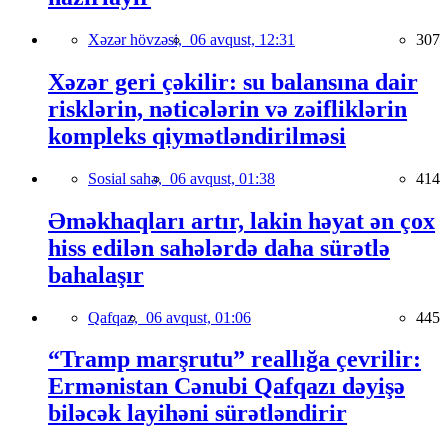
Xəzər hövzəsi,
06 avqust, 12:31
307
Xəzər geri çəkilir: su balansına dair
risklərin, nəticələrin və zəifliklərin
kompleks qiymətləndirilməsi
Sosial sahə,
06 avqust, 01:38
414
Əməkhaqları artır, lakin həyat ən çox
hiss edilən sahələrdə daha sürətlə
bahalaşır
Qafqaz,
06 avqust, 01:06
445
“Tramp marşrutu” reallığa çevrilir:
Ermənistan Cənubi Qafqazı dəyişə
biləcək layihəni sürətləndirir