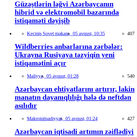
Güzəştlərin ləğvi Azərbaycanın
hibrid və elektromobil bazarında
istiqaməti dəyişib
Keçmiş Sovet məkanı,
05 avqust, 10:35
407
Wildberries anbarlarına zərbələr:
Ukrayna Rusiyaya təzyiqin yeni
istiqamətini açır
Maliyyə,
05 avqust, 01:28
540
Azərbaycan ehtiyatlarını artırır, lakin
manatın dayanıqlılığı hələ də neftdən
asılıdır
Makroiqtisadiyyat,
05 avqust, 01:24
427
Azərbaycan iqtisadi artımın zəiflədiyi