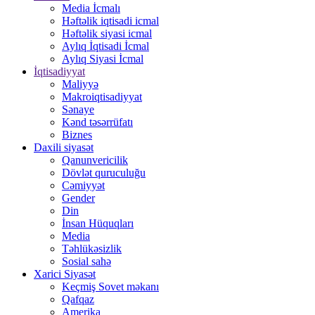
Media İcmalı
Həftəlik iqtisadi icmal
Həftəlik siyasi icmal
Aylıq İqtisadi İcmal
Aylıq Siyasi İcmal
İqtisadiyyat
Maliyyə
Makroiqtisadiyyat
Sənaye
Kənd təsərrüfatı
Biznes
Daxili siyasət
Qanunvericilik
Dövlət quruculuğu
Cəmiyyət
Gender
Din
İnsan Hüquqları
Media
Təhlükəsizlik
Sosial sahə
Xarici Siyasət
Keçmiş Sovet məkanı
Qafqaz
Amerika