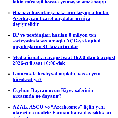
lakin müstəqil həyata yetməyən əməkhaqqı
Ənənəvi bazarlar şəbəkələrin təzyiqi altında:
Azərbaycan ticarət qaydalarını niyə
dəyişməlidir
BP və tərəfdaşları hasilatı 8 milyon ton
səviyyəsində saxlamaqla AÇG-yə kapital
qoyuluşlarını 31 faiz artırıblar
Media icmalı: 5 avqust saat 16:00-dan 6 avqust
2026-cı il saat 16:00-dək
Gömrükdə keyfiyyət inqilabı, yoxsa yeni
bürokratiya?
Ceyhun Bayramovun Kiyev səfərinin
arxasında nə dayanır?
AZAL, ASCO və “Azərkosmos” üçün yeni
idarəetmə modeli: Fərman hansı dəyişiklikləri