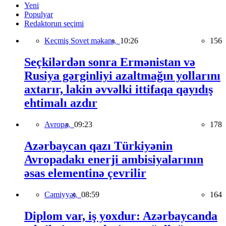
Yeni
Populyar
Redaktorun seçimi
Keçmiş Sovet məkanı,
10:26
156
Seçkilərdən sonra Ermənistan və
Rusiya gərginliyi azaltmağın yollarını
axtarır, lakin əvvəlki ittifaqa qayıdış
ehtimalı azdır
Avropa,
09:23
178
Azərbaycan qazı Türkiyənin
Avropadakı enerji ambisiyalarının
əsas elementinə çevrilir
Cəmiyyət,
08:59
164
Diplom var, iş yoxdur: Azərbaycanda