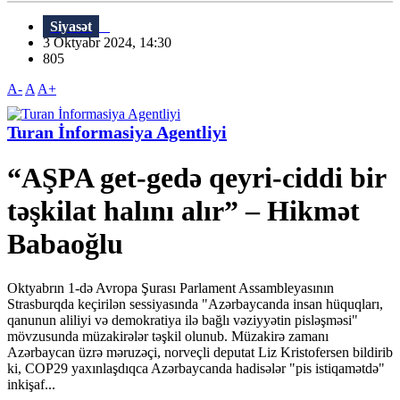
Siyasət
3 Oktyabr 2024, 14:30
805
A-
A
A+
Turan İnformasiya Agentliyi
“AŞPA get-gedə qeyri-ciddi bir
təşkilat halını alır” – Hikmət
Babaoğlu
Oktyabrın 1-də Avropa Şurası Parlament Assambleyasının
Strasburqda keçirilən sessiyasında "Azərbaycanda insan hüquqları,
qanunun aliliyi və demokratiya ilə bağlı vəziyyətin pisləşməsi"
mövzusunda müzakirələr təşkil olunub. Müzakirə zamanı
Azərbaycan üzrə məruzəçi, norveçli deputat Liz Kristofersen bildirib
ki, COP29 yaxınlaşdıqca Azərbaycanda hadisələr "pis istiqamətdə"
inkişaf...