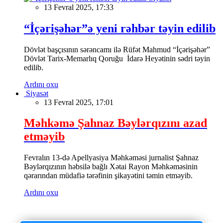
13 Fevral 2025, 17:33
“İçərişəhər”ə yeni rəhbər təyin edilib
Dövlət başçısının sərəncamı ilə Rüfət Mahmud “İçərişəhər”
Dövlət Tarix-Memarlıq Qoruğu İdarə Heyətinin sədri təyin
edilib.
Ardını oxu
Siyasət
13 Fevral 2025, 17:01
Məhkəmə Şahnaz Bəylərqızını azad
etməyib
Fevralın 13-də Apellyasiya Məhkəməsi jurnalist Şahnaz
Bəylərqızının həbsilə bağlı Xətai Rayon Məhkəməsinin
qərarından müdafiə tərəfinin şikayətini təmin etməyib.
Ardını oxu