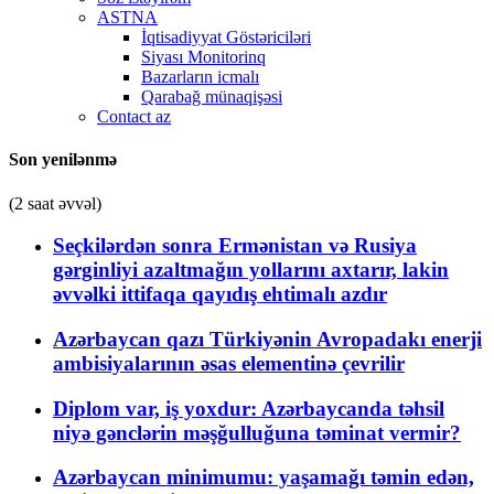
ASTNA
İqtisadiyyat Göstəriciləri
Siyası Monitorinq
Bazarların icmalı
Qarabağ münaqişəsi
Contact az
Son yenilənmə
(2 saat əvvəl)
Seçkilərdən sonra Ermənistan və Rusiya
gərginliyi azaltmağın yollarını axtarır, lakin
əvvəlki ittifaqa qayıdış ehtimalı azdır
Azərbaycan qazı Türkiyənin Avropadakı enerji
ambisiyalarının əsas elementinə çevrilir
Diplom var, iş yoxdur: Azərbaycanda təhsil
niyə gənclərin məşğulluğuna təminat vermir?
Azərbaycan minimumu: yaşamağı təmin edən,