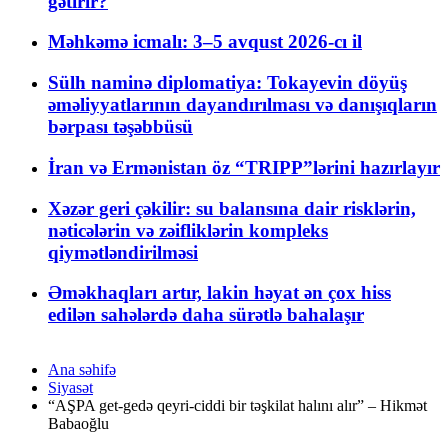
gətirir?
Məhkəmə icmalı: 3–5 avqust 2026-cı il
Sülh naminə diplomatiya: Tokayevin döyüş
əməliyyatlarının dayandırılması və danışıqların
bərpası təşəbbüsü
İran və Ermənistan öz “TRIPP”lərini hazırlayır
Xəzər geri çəkilir: su balansına dair risklərin,
nəticələrin və zəifliklərin kompleks
qiymətləndirilməsi
Əməkhaqları artır, lakin həyat ən çox hiss
edilən sahələrdə daha sürətlə bahalaşır
Ana səhifə
Siyasət
“AŞPA get-gedə qeyri-ciddi bir təşkilat halını alır” – Hikmət
Babaoğlu