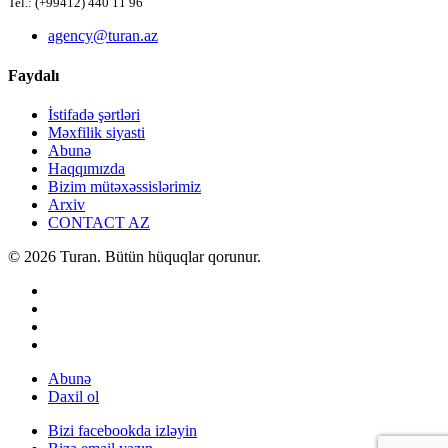
Tel.: (+99412) 440 11 96
agency@turan.az
Faydalı
İstifadə şərtləri
Məxfilik siyasti
Abunə
Haqqımızda
Bizim mütəxəssislərimiz
Arxiv
CONTACT AZ
© 2026 Turan. Bütün hüquqlar qorunur.
Abunə
Daxil ol
Bizi facebookda izləyin