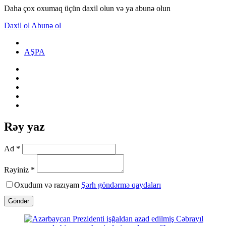
Daha çox oxumaq üçün daxil olun və ya abunə olun
Daxil ol
Abunə ol
AŞPA
Rəy yaz
Ad *
Rəyiniz *
Oxudum və razıyam
Şərh göndərmə qaydaları
Göndər