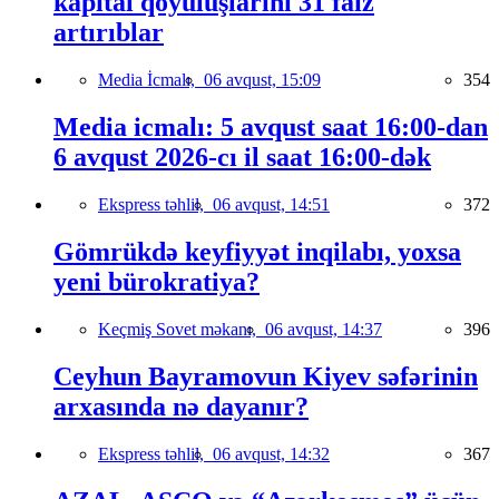
kapital qoyuluşlarını 31 faiz
artırıblar
Media İcmalı,
06 avqust, 15:09
354
Media icmalı: 5 avqust saat 16:00-dan
6 avqust 2026-cı il saat 16:00-dək
Ekspress təhlil,
06 avqust, 14:51
372
Gömrükdə keyfiyyət inqilabı, yoxsa
yeni bürokratiya?
Keçmiş Sovet məkanı,
06 avqust, 14:37
396
Ceyhun Bayramovun Kiyev səfərinin
arxasında nə dayanır?
Ekspress təhlil,
06 avqust, 14:32
367