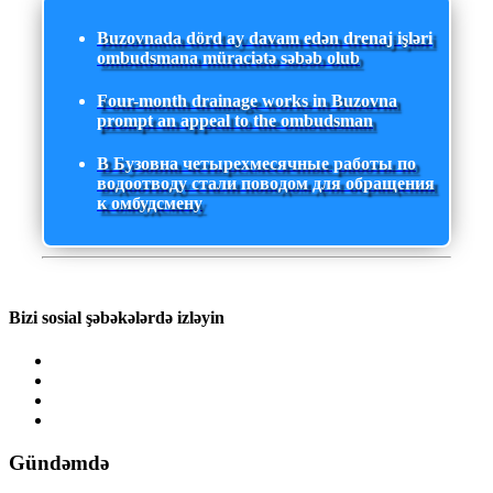
Buzovnada dörd ay davam edən drenaj işləri
ombudsmana müraciətə səbəb olub
Four-month drainage works in Buzovna
prompt an appeal to the ombudsman
В Бузовна четырехмесячные работы по
водоотводу стали поводом для обращения
к омбудсмену
Bizi sosial şəbəkələrdə izləyin
Gündəmdə