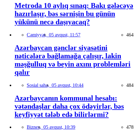
Metroda 10 aylıq sınaq: Bakı gələcəyə
hazırlaşır, bəs sərnişin bu günün
yükünü necə daşıyacaq?
Cəmiyyət,
05 avqust, 11:57
464
Azərbaycan gənclər siyasətini
nəticələrə bağlamağa çalışır, lakin
məşğulluq və beyin axını problemləri
qalır
Sosial sahə,
05 avqust, 10:44
484
Azərbaycanın kommunal hesabı:
vətəndaşlar daha çox ödəyirlər, bəs
keyfiyyət tələb edə bilirlərmi?
Biznes,
05 avqust, 10:39
478