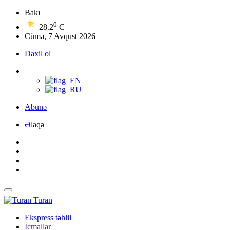
Bakı
0
28.2
C
Cümə, 7 Avqust 2026
Daxil ol
Abunə
Əlaqə
Turan
Ekspress təhlil
İcmallar