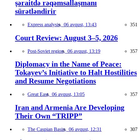
şəraitdə rəqəmsallaşmanı
sürətləndirir
Express analysis,
06 avqust, 13:43
351
Court Review: August 3–5, 2026
Post-Soviet region,
06 avqust, 13:19
357
Diplomacy in the Name of Peace:
Tokayev’s Initiative to Halt Hostilities
and Resume Negotiations
Great East,
06 avqust, 13:05
357
Iran and Armenia Are Developing
Their Own “TRIPP”
The Caspian Basin,
06 avqust, 12:31
307