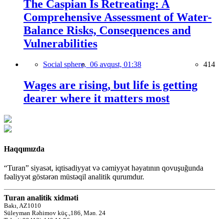
The Caspian Is Retreating: A
Comprehensive Assessment of Water-
Balance Risks, Consequences and
Vulnerabilities
Social sphere,
06 avqust, 01:38
414
Wages are rising, but life is getting
dearer where it matters most
Haqqımızda
“Turan” siyasət, iqtisadiyyat və cəmiyyət həyatının qovuşuğunda
fəaliyyət göstərən müstəqil analitik qurumdur.
Turan analitik xidməti
Bakı, AZ1010
Süleyman Rəhimov küç.,186, Mən. 24