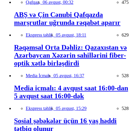
Qafqaz,
06 avqust, 00:32
475
ABŞ və Çin Cənubi Qafqazda
marşrutlar uğrunda rəqabət aparır
Ekspress təhlil,
05 avqust, 18:11
629
Rəqəmsal Orta Dəhliz: Qazaxıstan və
Azərbaycan Xəzərin sahillərini fiber-
optik xətlə birləşdirdi
Media İcmalı,
05 avqust, 16:37
528
Media icmalı: 4 avqust saat 16:00-dan
5 avqust saat 16:00-dək
Ekspress təhlil,
05 avqust, 15:29
528
Sosial şəbəkələr üçün 16 yaş həddi
tətbiq olunur