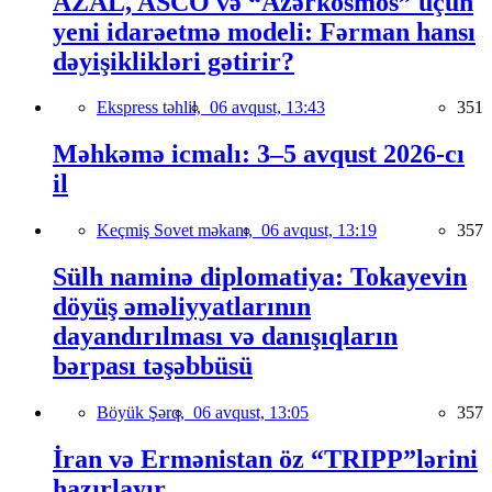
AZAL, ASCO və “Azərkosmos” üçün
yeni idarəetmə modeli: Fərman hansı
dəyişiklikləri gətirir?
Ekspress təhlil,
06 avqust, 13:43
351
Məhkəmə icmalı: 3–5 avqust 2026-cı
il
Keçmiş Sovet məkanı,
06 avqust, 13:19
357
Sülh naminə diplomatiya: Tokayevin
döyüş əməliyyatlarının
dayandırılması və danışıqların
bərpası təşəbbüsü
Böyük Şərq,
06 avqust, 13:05
357
İran və Ermənistan öz “TRIPP”lərini
hazırlayır