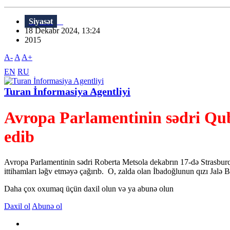
Siyasət
18 Dekabr 2024, 13:24
2015
A-
A
A+
EN
RU
Turan İnformasiya Agentliyi
Avropa Parlamentinin sədri Quba
edib
Avropa Parlamentinin sədri Roberta Metsola dekabrın 17-də Strasburq
ittihamları ləğv etməyə çağırıb. O, zalda olan İbadoğlunun qızı Jalə 
Daha çox oxumaq üçün daxil olun və ya abunə olun
Daxil ol
Abunə ol