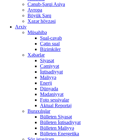
Cənub-Şərqi Asiya
Avropa
Böyük Şərq
Xəzər hövzəsi
Arxiv
Müsahibə
Sual-cavab
Çətin sual
Bizimkiler
Xəbərlər
Siyasət
Cəmiyyət
İqtisadiyyat
Maliyyə
Enerji
Dünyada
Mədəniyyət
Foto sessiyalar
Aktual Reportaj
Buraxılışlar
Bülleten Siyasət
Bülleten İqtisadiyyat
Bülleten Maliyyə
Bülleten Energetika
Söz istəyirəm