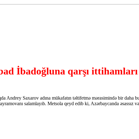
d İbadoğluna qarşı ittihamları l
da Andrey Saxarov adına mükafatın təltifetmə mərasimində bir daha bu 
Bayramovanı salamlayıb. Metsola qeyd edib ki, Azərbaycanda əsassız və 