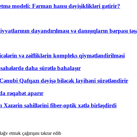
ə modeli: Fərman hansı dəyişiklikləri gətirir?
yyatlarının dayandırılması və danışıqların bərpası tə
ticələrin və zəifliklərin kompleks qiymətləndirilməsi
 sahələrdə daha sürətlə bahalaşır
ənubi Qafqazı dəyişə biləcək layihəni sürətləndirir
a rəqabət aparır
zərin sahillərini fiber-optik xətlə birləşdirdi
əğv etmək çağırışını təkrar edib