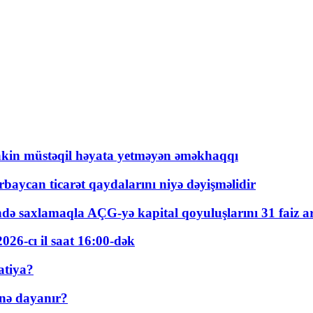
kin müstəqil həyata yetməyən əməkhaqqı
rbaycan ticarət qaydalarını niyə dəyişməlidir
ində saxlamaqla AÇG-yə kapital qoyuluşlarını 31 faiz ar
026-cı il saat 16:00-dək
atiya?
nə dayanır?