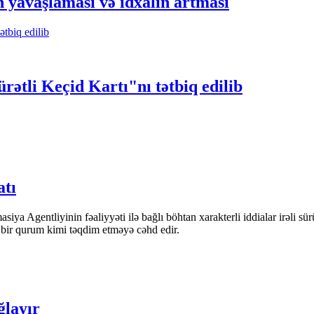
ın yavaşlaması və idxalın artması
ətli Keçid Kartı"nı tətbiq edilib
atı
iya Agentliyinin fəaliyyəti ilə bağlı böhtan xarakterli iddialar irəli sü
n bir qurum kimi təqdim etməyə cəhd edir.
ğlayır