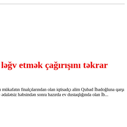
əğv etmək çağırışını təkrar
mükafatın finalçılarından olan iqtisadçı alim Qubad İbadoğluna qarşı
ədalətsiz həbsindən sonra hazırda ev dustaqlığında olan İb...