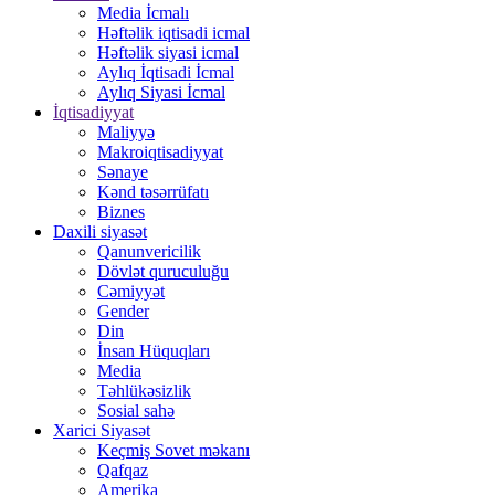
Media İcmalı
Həftəlik iqtisadi icmal
Həftəlik siyasi icmal
Aylıq İqtisadi İcmal
Aylıq Siyasi İcmal
İqtisadiyyat
Maliyyə
Makroiqtisadiyyat
Sənaye
Kənd təsərrüfatı
Biznes
Daxili siyasət
Qanunvericilik
Dövlət quruculuğu
Cəmiyyət
Gender
Din
İnsan Hüquqları
Media
Təhlükəsizlik
Sosial sahə
Xarici Siyasət
Keçmiş Sovet məkanı
Qafqaz
Amerika