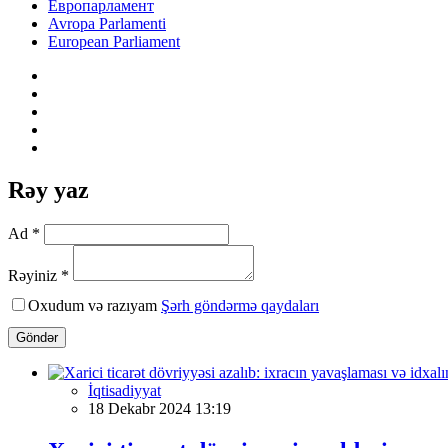
Европарламент
Avropa Parlamenti
European Parliament
Rəy yaz
Ad *
Rəyiniz *
Oxudum və razıyam
Şərh göndərmə qaydaları
Göndər
İqtisadiyyat
18 Dekabr 2024 13:19