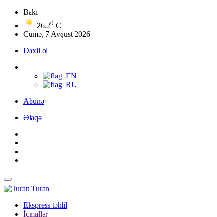
Bakı
0
26.2
C
Cümə, 7 Avqust 2026
Daxil ol
Abunə
Əlaqə
Turan
Ekspress təhlil
İcmallar