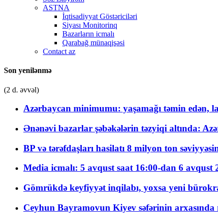
ASTNA
İqtisadiyyat Göstəriciləri
Siyası Monitorinq
Bazarların icmalı
Qarabağ münaqişəsi
Contact az
Son yenilənmə
(2 d. əvvəl)
Azərbaycan minimumu: yaşamağı təmin edən, la
Ənənəvi bazarlar şəbəkələrin təzyiqi altında: Azə
BP və tərəfdaşları hasilatı 8 milyon ton səviyyəs
Media icmalı: 5 avqust saat 16:00-dan 6 avqust 2
Gömrükdə keyfiyyət inqilabı, yoxsa yeni bürokr
Ceyhun Bayramovun Kiyev səfərinin arxasında 