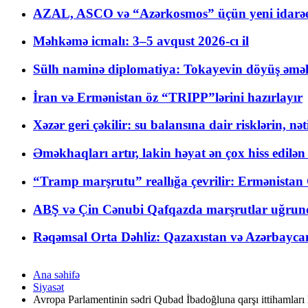
AZAL, ASCO və “Azərkosmos” üçün yeni idarəetm
Məhkəmə icmalı: 3–5 avqust 2026-cı il
Sülh naminə diplomatiya: Tokayevin döyüş əməli
İran və Ermənistan öz “TRIPP”lərini hazırlayır
Xəzər geri çəkilir: su balansına dair risklərin, nə
Əməkhaqları artır, lakin həyat ən çox hiss edilən
“Tramp marşrutu” reallığa çevrilir: Ermənistan C
ABŞ və Çin Cənubi Qafqazda marşrutlar uğrund
Rəqəmsal Orta Dəhliz: Qazaxıstan və Azərbaycan Xə
Ana səhifə
Siyasət
Avropa Parlamentinin sədri Qubad İbadoğluna qarşı ittihamları l