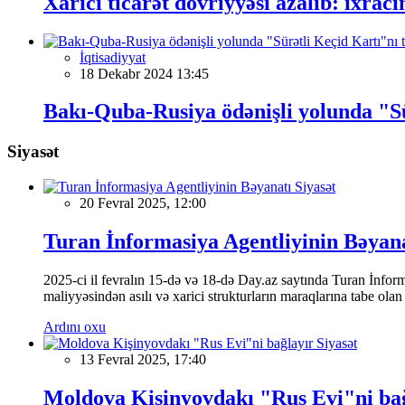
Xarici ticarət dövriyyəsi azalıb: ixrac
İqtisadiyyat
18 Dekabr 2024 13:45
Bakı-Quba-Rusiya ödənişli yolunda "Sür
Siyasət
Siyasət
20 Fevral 2025, 12:00
Turan İnformasiya Agentliyinin Bəyan
2025-ci il fevralın 15-də və 18-də Day.az saytında Turan İnformas
maliyyəsindən asılı və xarici strukturların maraqlarına tabe ola
Ardını oxu
Siyasət
13 Fevral 2025, 17:40
Moldova Kişinyovdakı "Rus Evi"ni ba