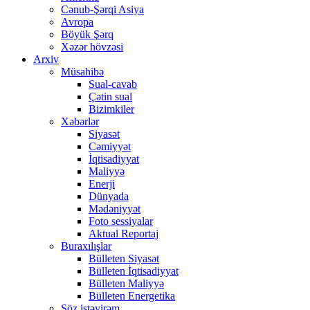
Cənub-Şərqi Asiya
Avropa
Böyük Şərq
Xəzər hövzəsi
Arxiv
Müsahibə
Sual-cavab
Çətin sual
Bizimkiler
Xəbərlər
Siyasət
Cəmiyyət
İqtisadiyyat
Maliyyə
Enerji
Dünyada
Mədəniyyət
Foto sessiyalar
Aktual Reportaj
Buraxılışlar
Bülleten Siyasət
Bülleten İqtisadiyyat
Bülleten Maliyyə
Bülleten Energetika
Söz istəyirəm