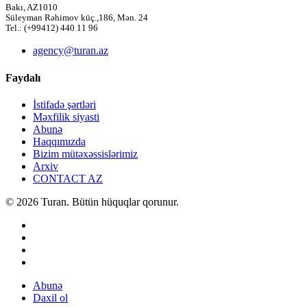
Bakı, AZ1010
Süleyman Rəhimov küç.,186, Mən. 24
Tel.: (+99412) 440 11 96
agency@turan.az
Faydalı
İstifadə şərtləri
Məxfilik siyasti
Abunə
Haqqımızda
Bizim mütəxəssislərimiz
Arxiv
CONTACT AZ
© 2026 Turan. Bütün hüquqlar qorunur.
Abunə
Daxil ol