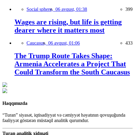
Social sphere,
06 avqust, 01:38
399
Wages are rising, but life is getting
dearer where it matters most
Caucasus,
06 avqust, 01:06
433
The Trump Route Takes Shape:
Armenia Accelerates a Project That
Could Transform the South Caucasus
Haqqımızda
“Turan” siyasət, iqtisadiyyat və cəmiyyət həyatının qovuşuğunda
fəaliyyət göstərən müstəqil analitik qurumdur.
Turan analitik xidməti