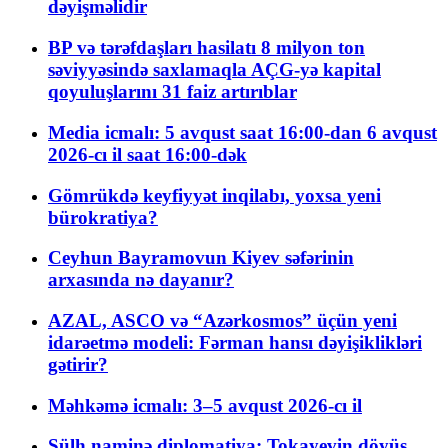
dəyişməlidir
BP və tərəfdaşları hasilatı 8 milyon ton
səviyyəsində saxlamaqla AÇG-yə kapital
qoyuluşlarını 31 faiz artırıblar
Media icmalı: 5 avqust saat 16:00-dan 6 avqust
2026-cı il saat 16:00-dək
Gömrükdə keyfiyyət inqilabı, yoxsa yeni
bürokratiya?
Ceyhun Bayramovun Kiyev səfərinin
arxasında nə dayanır?
AZAL, ASCO və “Azərkosmos” üçün yeni
idarəetmə modeli: Fərman hansı dəyişiklikləri
gətirir?
Məhkəmə icmalı: 3–5 avqust 2026-cı il
Sülh naminə diplomatiya: Tokayevin döyüş