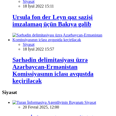
Siyasət
18 İyul 2022 15:11
Ursula fon der Leyn qaz sazişi
imzalamaq üçün Bakıya gəlib
Siyasət
18 İyul 2022 15:57
Sərhədin delimitasiyası üzrə
Azərbaycan-Ermənistan
Komissiyasının iclası avqustda
keçiriləcək
Siyasət
Siyasət
20 Fevral 2025, 12:00