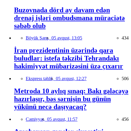
Buzovnada dörd ay davam edən
drenaj işləri ombudsmana müraciətə
səbəb olub
Böyük Şərq,
05 avqust, 13:05
434
İran prezidentinin üzərində qara
buludlar: istefa təkzibi Tehrandakı
hakimiyyət mübarizəsini üzə çıxarır
Ekspress təhlil,
05 avqust, 12:27
506
Metroda 10 aylıq sınaq: Bakı gələcəyə
hazırlaşır, bəs sərnişin bu günün
yükünü necə daşıyacaq?
Cəmiyyət,
05 avqust, 11:57
456