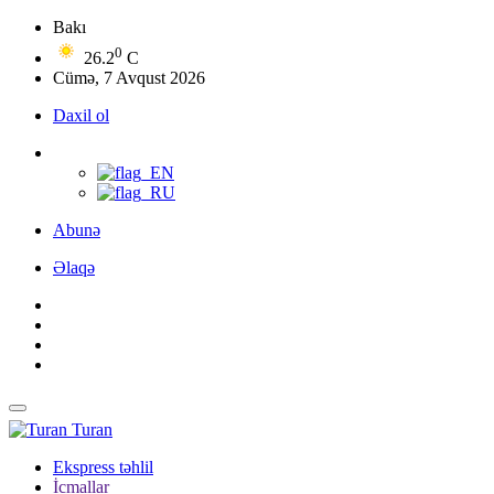
Bakı
0
26.2
C
Cümə, 7 Avqust 2026
Daxil ol
Abunə
Əlaqə
Turan
Ekspress təhlil
İcmallar