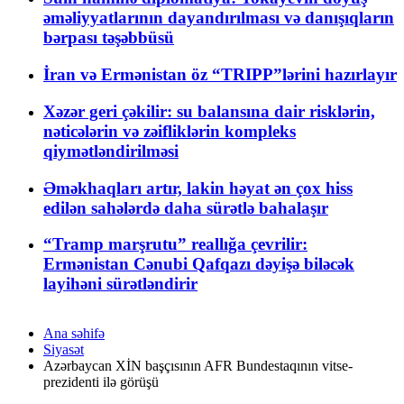
əməliyyatlarının dayandırılması və danışıqların
bərpası təşəbbüsü
İran və Ermənistan öz “TRIPP”lərini hazırlayır
Xəzər geri çəkilir: su balansına dair risklərin,
nəticələrin və zəifliklərin kompleks
qiymətləndirilməsi
Əməkhaqları artır, lakin həyat ən çox hiss
edilən sahələrdə daha sürətlə bahalaşır
“Tramp marşrutu” reallığa çevrilir:
Ermənistan Cənubi Qafqazı dəyişə biləcək
layihəni sürətləndirir
Ana səhifə
Siyasət
Azərbaycan XİN başçısının AFR Bundestaqının vitse-
prezidenti ilə görüşü