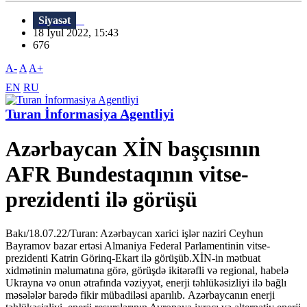
Siyasət
18 İyul 2022, 15:43
676
A-
A
A+
EN
RU
Turan İnformasiya Agentliyi
Azərbaycan XİN başçısının
AFR Bundestaqının vitse-
prezidenti ilə görüşü
Bakı/18.07.22/Turan: Azərbaycan xarici işlər naziri Ceyhun
Bayramov bazar ertəsi Almaniya Federal Parlamentinin vitse-
prezidenti Katrin Görinq-Ekart ilə görüşüb.XİN-in mətbuat
xidmətinin məlumatına görə, görüşdə ikitərəfli və regional, habelə
Ukrayna və onun ətrafında vəziyyət, enerji təhlükəsizliyi ilə bağlı
məsələlər barədə fikir mübadiləsi aparılıb. Azərbaycanın enerji