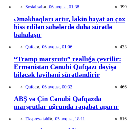
Sosial sahə,
06 avqust, 01:38
399
Əməkhaqları artır, lakin həyat ən çox
hiss edilən sahələrdə daha sürətlə
bahalaşır
Qafqaz,
06 avqust, 01:06
433
“Tramp marşrutu” reallığa çevrilir:
Ermənistan Cənubi Qafqazı dəyişə
biləcək layihəni sürətləndirir
Qafqaz,
06 avqust, 00:32
466
ABŞ və Çin Cənubi Qafqazda
marşrutlar uğrunda rəqabət aparır
Ekspress təhlil,
05 avqust, 18:11
616