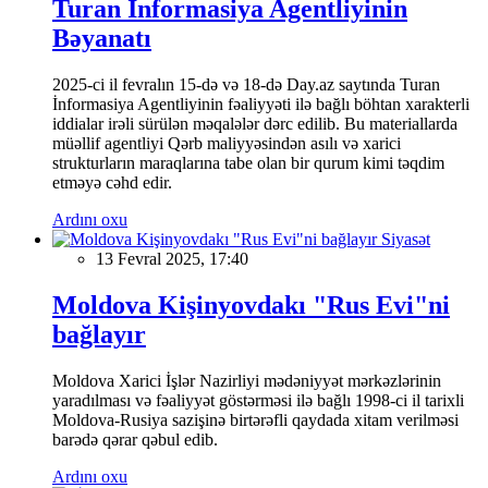
Turan İnformasiya Agentliyinin
Bəyanatı
2025-ci il fevralın 15-də və 18-də Day.az saytında Turan
İnformasiya Agentliyinin fəaliyyəti ilə bağlı böhtan xarakterli
iddialar irəli sürülən məqalələr dərc edilib. Bu materiallarda
müəllif agentliyi Qərb maliyyəsindən asılı və xarici
strukturların maraqlarına tabe olan bir qurum kimi təqdim
etməyə cəhd edir.
Ardını oxu
Siyasət
13 Fevral 2025, 17:40
Moldova Kişinyovdakı "Rus Evi"ni
bağlayır
Moldova Xarici İşlər Nazirliyi mədəniyyət mərkəzlərinin
yaradılması və fəaliyyət göstərməsi ilə bağlı 1998-ci il tarixli
Moldova-Rusiya sazişinə birtərəfli qaydada xitam verilməsi
barədə qərar qəbul edib.
Ardını oxu