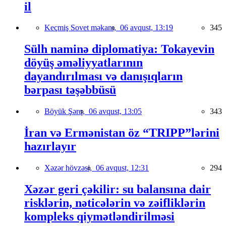
il
Keçmiş Sovet məkanı,
06 avqust, 13:19
345
Sülh naminə diplomatiya: Tokayevin
döyüş əməliyyatlarının
dayandırılması və danışıqların
bərpası təşəbbüsü
Böyük Şərq,
06 avqust, 13:05
343
İran və Ermənistan öz “TRIPP”lərini
hazırlayır
Xəzər hövzəsi,
06 avqust, 12:31
294
Xəzər geri çəkilir: su balansına dair
risklərin, nəticələrin və zəifliklərin
kompleks qiymətləndirilməsi