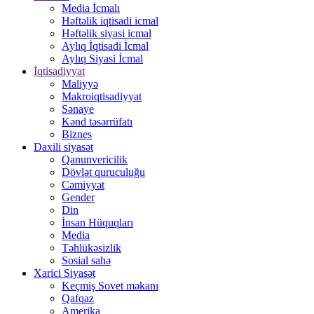
Media İcmalı
Həftəlik iqtisadi icmal
Həftəlik siyasi icmal
Aylıq İqtisadi İcmal
Aylıq Siyasi İcmal
İqtisadiyyat
Maliyyə
Makroiqtisadiyyat
Sənaye
Kənd təsərrüfatı
Biznes
Daxili siyasət
Qanunvericilik
Dövlət quruculuğu
Cəmiyyət
Gender
Din
İnsan Hüquqları
Media
Təhlükəsizlik
Sosial sahə
Xarici Siyasət
Keçmiş Sovet məkanı
Qafqaz
Amerika