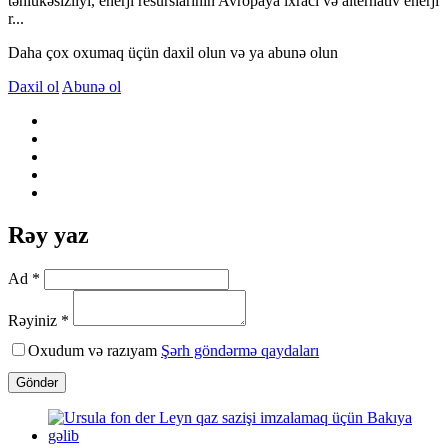
təhlükəsizliyi, enerji resurslarının Avropaya ixracı və alternativ enerji
r...
Daha çox oxumaq üçün daxil olun və ya abunə olun
Daxil ol
Abunə ol
Rəy yaz
Ad *
Rəyiniz *
Oxudum və razıyam
Şərh göndərmə qaydaları
Göndər