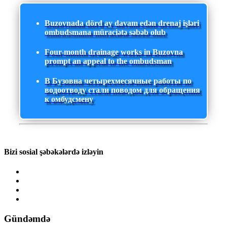
Buzovnada dörd ay davam edən drenaj işləri
ombudsmana müraciətə səbəb olub
Four-month drainage works in Buzovna
prompt an appeal to the ombudsman
В Бузовна четырехмесячные работы по
водоотводу стали поводом для обращения
к омбудсмену
Bizi sosial şəbəkələrdə izləyin
Gündəmdə