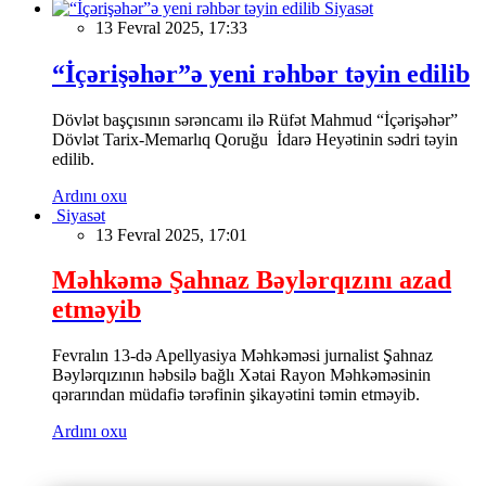
Siyasət
13 Fevral 2025, 17:33
“İçərişəhər”ə yeni rəhbər təyin edilib
Dövlət başçısının sərəncamı ilə Rüfət Mahmud “İçərişəhər”
Dövlət Tarix-Memarlıq Qoruğu İdarə Heyətinin sədri təyin
edilib.
Ardını oxu
Siyasət
13 Fevral 2025, 17:01
Məhkəmə Şahnaz Bəylərqızını azad
etməyib
Fevralın 13-də Apellyasiya Məhkəməsi jurnalist Şahnaz
Bəylərqızının həbsilə bağlı Xətai Rayon Məhkəməsinin
qərarından müdafiə tərəfinin şikayətini təmin etməyib.
Ardını oxu