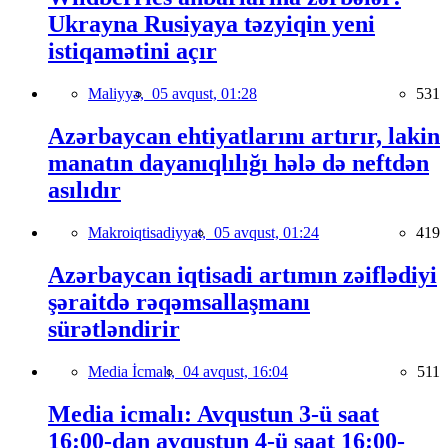
Ukrayna Rusiyaya təzyiqin yeni
istiqamətini açır
Maliyyə,
05 avqust, 01:28
531
Azərbaycan ehtiyatlarını artırır, lakin
manatın dayanıqlılığı hələ də neftdən
asılıdır
Makroiqtisadiyyat,
05 avqust, 01:24
419
Azərbaycan iqtisadi artımın zəiflədiyi
şəraitdə rəqəmsallaşmanı
sürətləndirir
Media İcmalı,
04 avqust, 16:04
511
Media icmalı: Avqustun 3-ü saat
16:00-dan avqustun 4-ü saat 16:00-