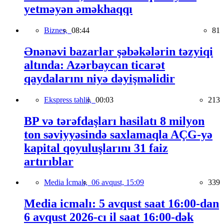
yetməyən əməkhaqqı
Biznes,
08:44
81
Ənənəvi bazarlar şəbəkələrin təzyiqi
altında: Azərbaycan ticarət
qaydalarını niyə dəyişməlidir
Ekspress təhlil,
00:03
213
BP və tərəfdaşları hasilatı 8 milyon
ton səviyyəsində saxlamaqla AÇG-yə
kapital qoyuluşlarını 31 faiz
artırıblar
Media İcmalı,
06 avqust, 15:09
339
Media icmalı: 5 avqust saat 16:00-dan
6 avqust 2026-cı il saat 16:00-dək