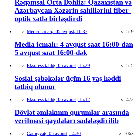
Rəqəmsal Orta Dəhliz: Qazaxıstan və
Azərbaycan Xəzərin sahillərini fiber-
optik xətlə birləşdirdi
Media İcmalı,
05 avqust, 16:37
519
Media icmalı: 4 avqust saat 16:00-dan
5 avqust saat 16:00-dək
Ekspress təhlil,
05 avqust, 15:29
515
Sosial şəbəkələr üçün 16 yaş həddi
tətbiq olunur
Ekspress təhlil,
05 avqust, 15:12
472
Dövlət əmlakının qurumlar arasında
verilməsi qaydaları sadələşdirilib
Cəmiyyət,
05 avqust, 14:30
1063