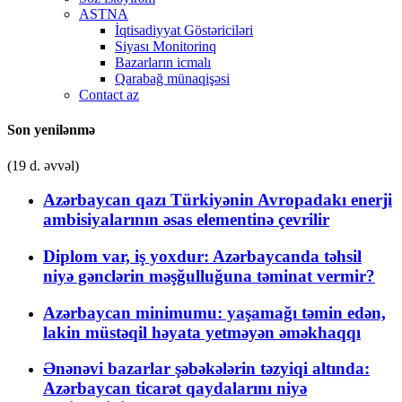
ASTNA
İqtisadiyyat Göstəriciləri
Siyası Monitorinq
Bazarların icmalı
Qarabağ münaqişəsi
Contact az
Son yenilənmə
(19 d. əvvəl)
Azərbaycan qazı Türkiyənin Avropadakı enerji
ambisiyalarının əsas elementinə çevrilir
Diplom var, iş yoxdur: Azərbaycanda təhsil
niyə gənclərin məşğulluğuna təminat vermir?
Azərbaycan minimumu: yaşamağı təmin edən,
lakin müstəqil həyata yetməyən əməkhaqqı
Ənənəvi bazarlar şəbəkələrin təzyiqi altında:
Azərbaycan ticarət qaydalarını niyə