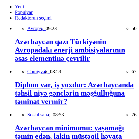
Yeni
Populyar
Redaktorun seçimi
Avropa,
09:23
50
Azərbaycan qazı Türkiyənin
Avropadakı enerji ambisiyalarının
əsas elementinə çevrilir
Cəmiyyət,
08:59
67
Diplom var, iş yoxdur: Azərbaycanda
təhsil niyə gənclərin məşğulluğuna
təminat vermir?
Sosial sahə,
08:53
76
Azərbaycan minimumu: yaşamağı
təmin edən, lakin müstəqil həyata