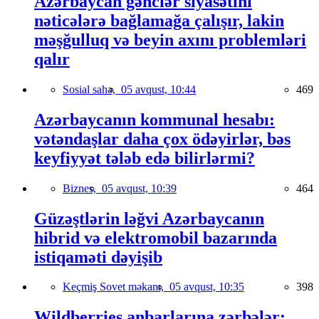
Azərbaycan gənclər siyasətini
nəticələrə bağlamağa çalışır, lakin
məşğulluq və beyin axını problemləri
qalır
Sosial sahə,
05 avqust, 10:44
469
Azərbaycanın kommunal hesabı:
vətəndaşlar daha çox ödəyirlər, bəs
keyfiyyət tələb edə bilirlərmi?
Biznes,
05 avqust, 10:39
464
Güzəştlərin ləğvi Azərbaycanın
hibrid və elektromobil bazarında
istiqaməti dəyişib
Keçmiş Sovet məkanı,
05 avqust, 10:35
398
Wildberries anbarlarına zərbələr: