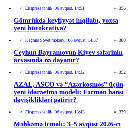
Ekspress təhlil,
06 avqust, 14:51
356
Gömrükdə keyfiyyət inqilabı, yoxsa
yeni bürokratiya?
Keçmiş Sovet məkanı,
06 avqust, 14:37
380
Ceyhun Bayramovun Kiyev səfərinin
arxasında nə dayanır?
Ekspress təhlil,
06 avqust, 14:32
352
AZAL, ASCO və “Azərkosmos” üçün
yeni idarəetmə modeli: Fərman hansı
dəyişiklikləri gətirir?
Ekspress təhlil,
06 avqust, 13:43
339
Məhkəmə icmalı: 3–5 avqust 2026-cı