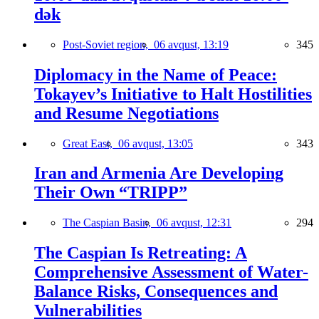
dək
Post-Soviet region,
06 avqust, 13:19
345
Diplomacy in the Name of Peace:
Tokayev’s Initiative to Halt Hostilities
and Resume Negotiations
Great East,
06 avqust, 13:05
343
Iran and Armenia Are Developing
Their Own “TRIPP”
The Caspian Basin,
06 avqust, 12:31
294
The Caspian Is Retreating: A
Comprehensive Assessment of Water-
Balance Risks, Consequences and
Vulnerabilities