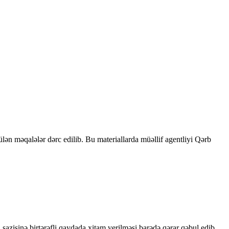
rülən məqalələr dərc edilib. Bu materiallarda müəllif agentliyi Qərb
sazişinə birtərəfli qaydada xitam verilməsi barədə qərar qəbul edib.