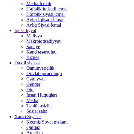
Media İcmalı
Həftəlik iqtisadi icmal
Həftəlik siyasi icmal
Aylıq İqtisadi İcmal
Aylıq Siyasi İcmal
İqtisadiyyat
Maliyyə
Makroiqtisadiyyat
Sənaye
Kənd təsərrüfatı
Biznes
Daxili siyasət
Qanunvericilik
Dövlət quruculuğu
Cəmiyyət
Gender
Din
İnsan Hüquqları
Media
Təhlükəsizlik
Sosial sahə
Xarici Siyasət
Keçmiş Sovet məkanı
Qafqaz
Amerika