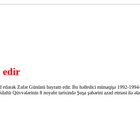
 edir
edərək Zəfər Gününü bayram edir. Bu həlledici münaqişə 1992-1994-cü 
ilahlı Qüvvələrinin 8 noyabr tarixində Şuşa şəhərini azad etməsi ilə əla