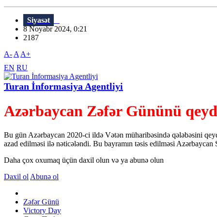
Siyasət
8 Noyabr 2024, 0:21
2187
A-
A
A+
EN
RU
Turan İnformasiya Agentliyi
Azərbaycan Zəfər Gününü qeyd
Bu gün Azərbaycan 2020-ci ildə Vətən müharibəsində qələbəsini qeyd 
azad edilməsi ilə nəticələndi. Bu bayramın təsis edilməsi Azərbaycan S
Daha çox oxumaq üçün daxil olun və ya abunə olun
Daxil ol
Abunə ol
Zəfər Günü
Victory Day