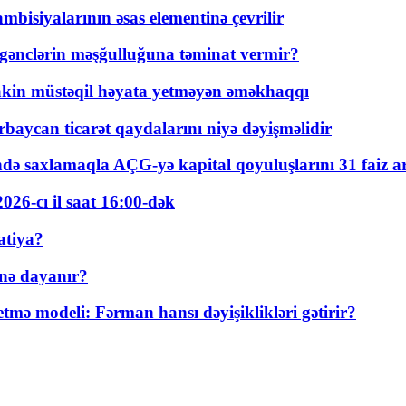
bisiyalarının əsas elementinə çevrilir
 gənclərin məşğulluğuna təminat vermir?
kin müstəqil həyata yetməyən əməkhaqqı
rbaycan ticarət qaydalarını niyə dəyişməlidir
ində saxlamaqla AÇG-yə kapital qoyuluşlarını 31 faiz ar
026-cı il saat 16:00-dək
atiya?
nə dayanır?
ə modeli: Fərman hansı dəyişiklikləri gətirir?