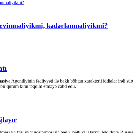
evinməliyikmi, kədərlənməliyikmi?
atı
iya Agentliyinin fəaliyyəti ilə bağlı böhtan xarakterli iddialar irəli sü
n bir qurum kimi təqdim etməyə cəhd edir.
ğlayır
ası və fəaliyyət göstərməsi ilə bağlı 1998-ci il tarixli Moldova-Rusiya 