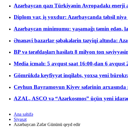
Azərbaycan qazı Türkiyənin Avropadakı enerji am
Diplom var, iş yoxdur: Azərbaycanda təhsil niyə
Azərbaycan minimumu: yaşamağı təmin edən, la
Ənənəvi bazarlar şəbəkələrin təzyiqi altında: Azə
BP və tərəfdaşları hasilatı 8 milyon ton səviyyəs
Media icmalı: 5 avqust saat 16:00-dan 6 avqust 2
Gömrükdə keyfiyyət inqilabı, yoxsa yeni bürokr
Ceyhun Bayramovun Kiyev səfərinin arxasında 
AZAL, ASCO və “Azərkosmos” üçün yeni idarəetm
Ana səhifə
Siyasət
Azərbaycan Zəfər Gününü qeyd edir