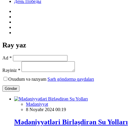
День Победы
Rəy yaz
Ad *
Rəyiniz *
Oxudum və razıyam
Şərh göndərmə qaydaları
Göndər
Mədəniyyət
8 Noyabr 2024 00:19
Mədəniyyətləri Birləşdirən Su Yolları