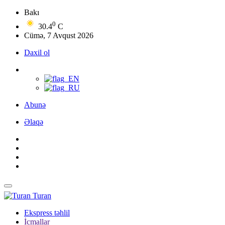
Bakı
0
30.4
C
Cümə, 7 Avqust 2026
Daxil ol
Abunə
Əlaqə
Turan
Ekspress təhlil
İcmallar