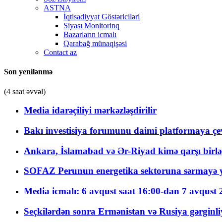
ASTNA
İqtisadiyyat Göstəriciləri
Siyası Monitorinq
Bazarların icmalı
Qarabağ münaqişəsi
Contact az
Son yenilənmə
(4 saat əvvəl)
Media idarəçiliyi mərkəzləşdirilir
Bakı investisiya forumunu daimi platformaya çevi
Ankara, İslamabad və Ər-Riyad kimə qarşı birlə
SOFAZ Perunun energetika sektoruna sərmayə ya
Media icmalı: 6 avqust saat 16:00-dan 7 avqust 2
Seçkilərdən sonra Ermənistan və Rusiya gərginliyi