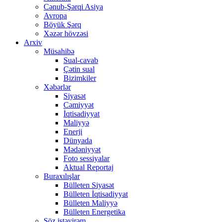
Cənub-Şərqi Asiya
Avropa
Böyük Şərq
Xəzər hövzəsi
Arxiv
Müsahibə
Sual-cavab
Çətin sual
Bizimkiler
Xəbərlər
Siyasət
Cəmiyyət
İqtisadiyyat
Maliyyə
Enerji
Dünyada
Mədəniyyət
Foto sessiyalar
Aktual Reportaj
Buraxılışlar
Bülleten Siyasət
Bülleten İqtisadiyyat
Bülleten Maliyyə
Bülleten Energetika
Söz istəyirəm