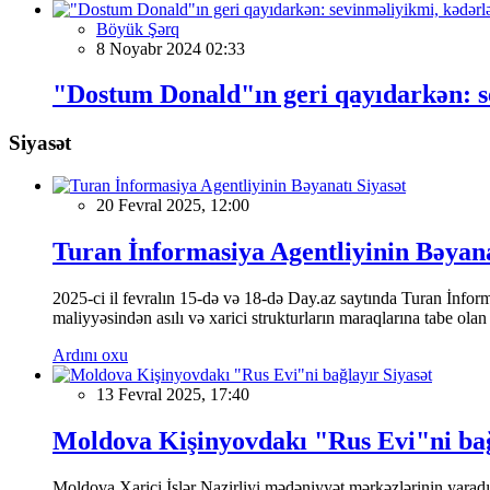
Böyük Şərq
8 Noyabr 2024 02:33
"Dostum Donald"ın geri qayıdarkən: s
Siyasət
Siyasət
20 Fevral 2025, 12:00
Turan İnformasiya Agentliyinin Bəyan
2025-ci il fevralın 15-də və 18-də Day.az saytında Turan İnformas
maliyyəsindən asılı və xarici strukturların maraqlarına tabe ola
Ardını oxu
Siyasət
13 Fevral 2025, 17:40
Moldova Kişinyovdakı "Rus Evi"ni ba
Moldova Xarici İşlər Nazirliyi mədəniyyət mərkəzlərinin yaradılm