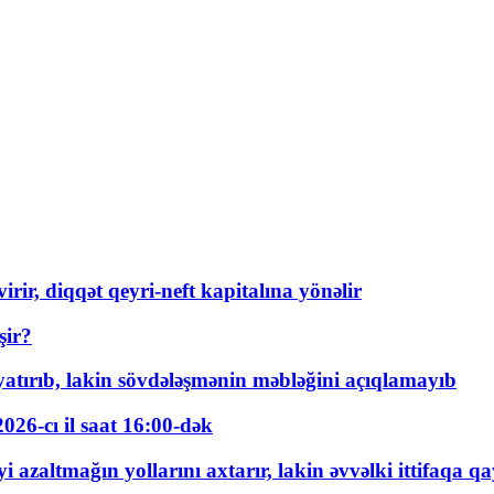
rir, diqqət qeyri-neft kapitalına yönəlir
şir?
tırıb, lakin sövdələşmənin məbləğini açıqlamayıb
026-cı il saat 16:00-dək
 azaltmağın yollarını axtarır, lakin əvvəlki ittifaqa qa