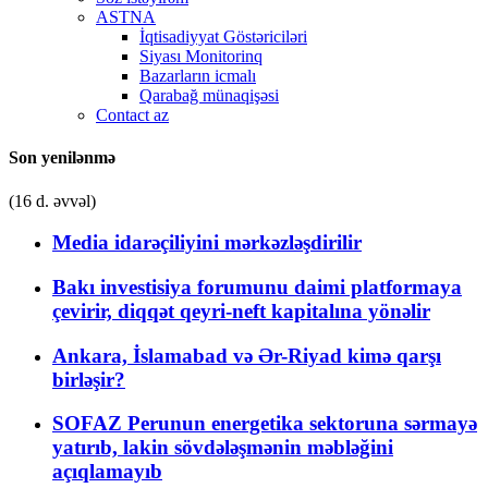
ASTNA
İqtisadiyyat Göstəriciləri
Siyası Monitorinq
Bazarların icmalı
Qarabağ münaqişəsi
Contact az
Son yenilənmə
(16 d. əvvəl)
Media idarəçiliyini mərkəzləşdirilir
Bakı investisiya forumunu daimi platformaya
çevirir, diqqət qeyri-neft kapitalına yönəlir
Ankara, İslamabad və Ər-Riyad kimə qarşı
birləşir?
SOFAZ Perunun energetika sektoruna sərmayə
yatırıb, lakin sövdələşmənin məbləğini
açıqlamayıb