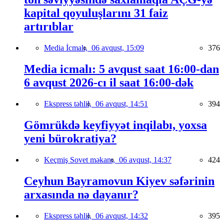
kapital qoyuluşlarını 31 faiz
artırıblar
Media İcmalı,
06 avqust, 15:09
376
Media icmalı: 5 avqust saat 16:00-dan
6 avqust 2026-cı il saat 16:00-dək
Ekspress təhlil,
06 avqust, 14:51
394
Gömrükdə keyfiyyət inqilabı, yoxsa
yeni bürokratiya?
Keçmiş Sovet məkanı,
06 avqust, 14:37
424
Ceyhun Bayramovun Kiyev səfərinin
arxasında nə dayanır?
Ekspress təhlil,
06 avqust, 14:32
395