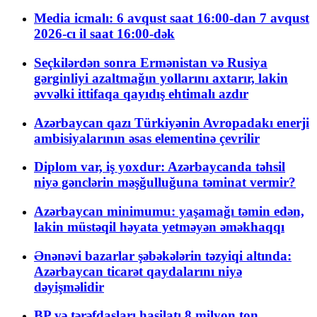
Media icmalı: 6 avqust saat 16:00-dan 7 avqust
2026-cı il saat 16:00-dək
Seçkilərdən sonra Ermənistan və Rusiya
gərginliyi azaltmağın yollarını axtarır, lakin
əvvəlki ittifaqa qayıdış ehtimalı azdır
Azərbaycan qazı Türkiyənin Avropadakı enerji
ambisiyalarının əsas elementinə çevrilir
Diplom var, iş yoxdur: Azərbaycanda təhsil
niyə gənclərin məşğulluğuna təminat vermir?
Azərbaycan minimumu: yaşamağı təmin edən,
lakin müstəqil həyata yetməyən əməkhaqqı
Ənənəvi bazarlar şəbəkələrin təzyiqi altında:
Azərbaycan ticarət qaydalarını niyə
dəyişməlidir
BP və tərəfdaşları hasilatı 8 milyon ton