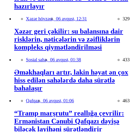
hazırlayır
Xəzər hövzəsi,
06 avqust, 12:31
329
Xəzər geri çəkilir: su balansına dair
risklərin, nəticələrin və zəifliklərin
kompleks qiymətləndirilməsi
Sosial sahə,
06 avqust, 01:38
433
Əməkhaqları artır, lakin həyat ən çox
hiss edilən sahələrdə daha sürətlə
bahalaşır
Qafqaz,
06 avqust, 01:06
463
“Tramp marşrutu” reallığa çevrilir:
Ermənistan Cənubi Qafqazı dəyişə
biləcək layihəni sürətləndirir