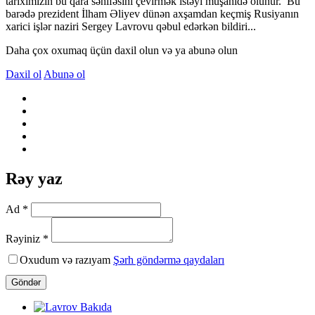
tariximizin bu qara səhifəsini çevirmək istəyi müşahidə olunur. Bu
barədə prezident İlham Əliyev dünən axşamdan keçmiş Rusiyanın
xarici işlər naziri Sergey Lavrovu qəbul edərkən bildiri...
Daha çox oxumaq üçün daxil olun və ya abunə olun
Daxil ol
Abunə ol
Rəy yaz
Ad *
Rəyiniz *
Oxudum və razıyam
Şərh göndərmə qaydaları
Göndər