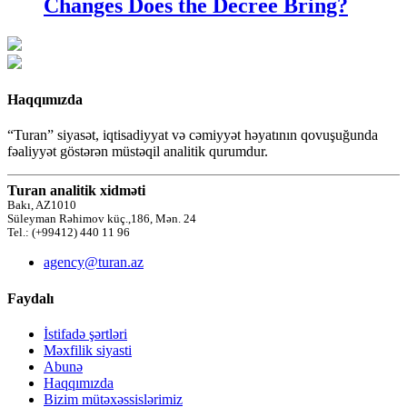
Changes Does the Decree Bring?
Haqqımızda
“Turan” siyasət, iqtisadiyyat və cəmiyyət həyatının qovuşuğunda
fəaliyyət göstərən müstəqil analitik qurumdur.
Turan analitik xidməti
Bakı, AZ1010
Süleyman Rəhimov küç.,186, Mən. 24
Tel.: (+99412) 440 11 96
agency@turan.az
Faydalı
İstifadə şərtləri
Məxfilik siyasti
Abunə
Haqqımızda
Bizim mütəxəssislərimiz