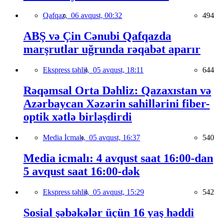
Qafqaz,
06 avqust, 00:32
494
ABŞ və Çin Cənubi Qafqazda
marşrutlar uğrunda rəqabət aparır
Ekspress təhlil,
05 avqust, 18:11
644
Rəqəmsal Orta Dəhliz: Qazaxıstan və
Azərbaycan Xəzərin sahillərini fiber-
optik xətlə birləşdirdi
Media İcmalı,
05 avqust, 16:37
540
Media icmalı: 4 avqust saat 16:00-dan
5 avqust saat 16:00-dək
Ekspress təhlil,
05 avqust, 15:29
542
Sosial şəbəkələr üçün 16 yaş həddi