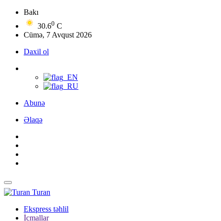
Bakı
0
30.6
C
Cümə, 7 Avqust 2026
Daxil ol
Abunə
Əlaqə
Turan
Ekspress təhlil
İcmallar