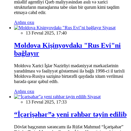
müəllif agentliyi Qərb maliyyəsindən asılı və xarici
strukturların maraqlarına tabe olan bir qurum kimi təqdim
etməyə cəhd edir.
Ardını oxu
Siyasət
13 Fevral 2025, 17:40
Moldova Kişinyovdakı "Rus Evi"ni
bağlayır
Moldova Xarici İşlər Nazirliyi mədəniyyət mərkəzlərinin
yaradılması və fəaliyyət göstərməsi ilə bağlı 1998-ci il tarixli
Moldova-Rusiya sazişinə birtərəfli qaydada xitam verilməsi
barədə qərar qəbul edib.
Ardını oxu
Siyasət
13 Fevral 2025, 17:33
“İçərişəhər”ə yeni rəhbər təyin edilib
Dövlət başçısının sərəncamı ilə Rüfət Mahmud “İçərişəhər”