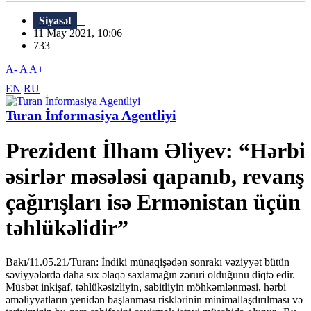
Siyasət
11 May 2021, 10:06
733
A-
A
A+
EN
RU
Turan İnformasiya Agentliyi
Prezident İlham Əliyev: “Hərbi
əsirlər məsələsi qapanıb, revanş
çağırışları isə Ermənistan üçün
təhlükəlidir”
Bakı/11.05.21/Turan: İndiki münaqişədən sonrakı vəziyyət bütün
səviyyələrdə daha sıx əlaqə saxlamağın zəruri olduğunu diqtə edir.
Müsbət inkişaf, təhlükəsizliyin, sabitliyin möhkəmlənməsi, hərbi
əməliyyatların yenidən başlanması risklərinin minimallaşdırılması və