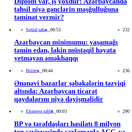
Diplom var, iş yoxdur: Azərbaycanda
təhsil niyə gənclərin məşğulluğuna
təminat vermir?
Sosial sahə,
08:53
232
Azərbaycan minimumu: yaşamağı
təmin edən, lakin müstəqil həyata
yetməyən əməkhaqqı
Biznes,
08:44
236
Ənənəvi bazarlar şəbəkələrin təzyiqi
altında: Azərbaycan ticarət
qaydalarını niyə dəyişməlidir
Ekspress təhlil,
00:03
290
BP və tərəfdaşları hasilatı 8 milyon
ton səviyyəsində saxlamaqla AÇG-yə