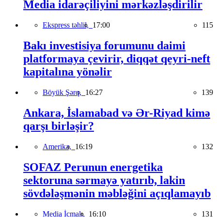
Media idarəçiliyini mərkəzləşdirilir
Ekspress təhlil,
17:00
115
Bakı investisiya forumunu daimi
platformaya çevirir, diqqət qeyri-neft
kapitalına yönəlir
Böyük Şərq,
16:27
139
Ankara, İslamabad və Ər-Riyad kimə
qarşı birləşir?
Amerika,
16:19
132
SOFAZ Perunun energetika
sektoruna sərmayə yatırıb, lakin
sövdələşmənin məbləğini açıqlamayıb
Media İcmalı,
16:10
131