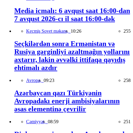
Media icmalı: 6 avqust saat 16:00-dan
7 avqust 2026-cı il saat 16:00-dək
Keçmiş Sovet məkanı,
10:26
255
Seçkilərdən sonra Ermənistan və
Rusiya gərginliyi azaltmağın yollarını
axtarır, lakin əvvəlki ittifaqa qayıdış
ehtimalı azdır
Avropa,
09:23
258
Azərbaycan qazı Türkiyənin
Avropadakı enerji ambisiyalarının
əsas elementinə çevrilir
Cəmiyyət,
08:59
251