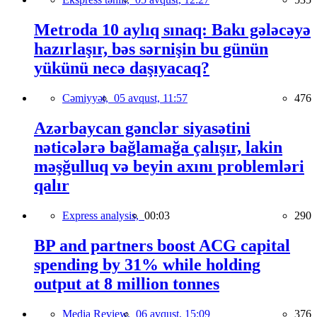
Metroda 10 aylıq sınaq: Bakı gələcəyə
hazırlaşır, bəs sərnişin bu günün
yükünü necə daşıyacaq?
Cəmiyyət,
05 avqust, 11:57
476
Azərbaycan gənclər siyasətini
nəticələrə bağlamağa çalışır, lakin
məşğulluq və beyin axını problemləri
qalır
Express analysis,
00:03
290
BP and partners boost ACG capital
spending by 31% while holding
output at 8 million tonnes
Media Review,
06 avqust, 15:09
376