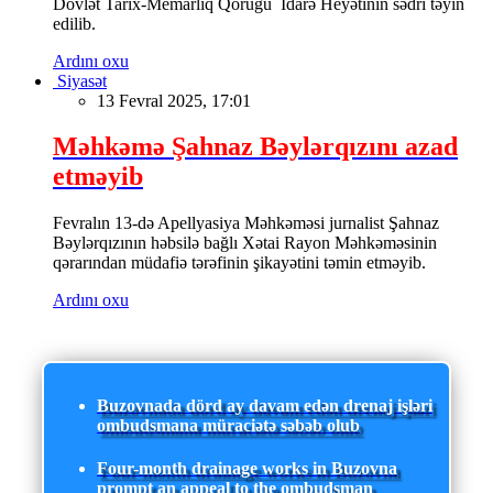
Dövlət Tarix-Memarlıq Qoruğu İdarə Heyətinin sədri təyin
edilib.
Ardını oxu
Siyasət
13 Fevral 2025, 17:01
Məhkəmə Şahnaz Bəylərqızını azad
etməyib
Fevralın 13-də Apellyasiya Məhkəməsi jurnalist Şahnaz
Bəylərqızının həbsilə bağlı Xətai Rayon Məhkəməsinin
qərarından müdafiə tərəfinin şikayətini təmin etməyib.
Ardını oxu
Buzovnada dörd ay davam edən drenaj işləri
ombudsmana müraciətə səbəb olub
Four-month drainage works in Buzovna
prompt an appeal to the ombudsman