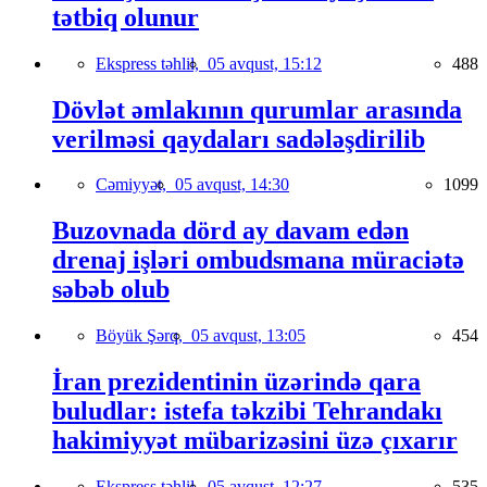
tətbiq olunur
Ekspress təhlil,
05 avqust, 15:12
488
Dövlət əmlakının qurumlar arasında
verilməsi qaydaları sadələşdirilib
Cəmiyyət,
05 avqust, 14:30
1099
Buzovnada dörd ay davam edən
drenaj işləri ombudsmana müraciətə
səbəb olub
Böyük Şərq,
05 avqust, 13:05
454
İran prezidentinin üzərində qara
buludlar: istefa təkzibi Tehrandakı
hakimiyyət mübarizəsini üzə çıxarır
Ekspress təhlil,
05 avqust, 12:27
535