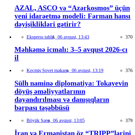
AZAL, ASCO və “Azərkosmos” üçün
yeni idarəetmə modeli: Fərman hansı
dəyişiklikləri gətirir?
Ekspress təhlil,
06 avqust, 13:43
370
Məhkəmə icmalı: 3–5 avqust 2026-cı
il
Keçmiş Sovet məkanı,
06 avqust, 13:19
376
Sülh naminə diplomatiya: Tokayevin
döyüş əməliyyatlarının
dayandırılması və danışıqların
bərpası təşəbbüsü
Böyük Şərq,
06 avqust, 13:05
379
İran və Ermənistan öz “TRIPP”lərini