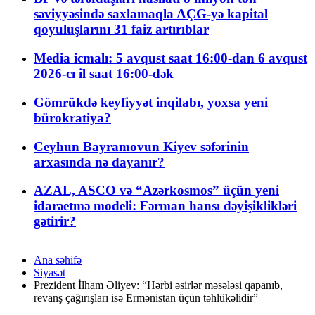
səviyyəsində saxlamaqla AÇG-yə kapital
qoyuluşlarını 31 faiz artırıblar
Media icmalı: 5 avqust saat 16:00-dan 6 avqust
2026-cı il saat 16:00-dək
Gömrükdə keyfiyyət inqilabı, yoxsa yeni
bürokratiya?
Ceyhun Bayramovun Kiyev səfərinin
arxasında nə dayanır?
AZAL, ASCO və “Azərkosmos” üçün yeni
idarəetmə modeli: Fərman hansı dəyişiklikləri
gətirir?
Ana səhifə
Siyasət
Prezident İlham Əliyev: “Hərbi əsirlər məsələsi qapanıb,
revanş çağırışları isə Ermənistan üçün təhlükəlidir”