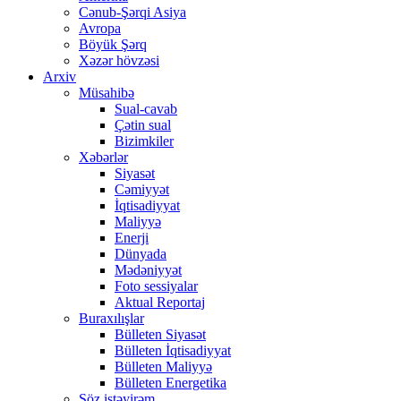
Cənub-Şərqi Asiya
Avropa
Böyük Şərq
Xəzər hövzəsi
Arxiv
Müsahibə
Sual-cavab
Çətin sual
Bizimkiler
Xəbərlər
Siyasət
Cəmiyyət
İqtisadiyyat
Maliyyə
Enerji
Dünyada
Mədəniyyət
Foto sessiyalar
Aktual Reportaj
Buraxılışlar
Bülleten Siyasət
Bülleten İqtisadiyyat
Bülleten Maliyyə
Bülleten Energetika
Söz istəyirəm