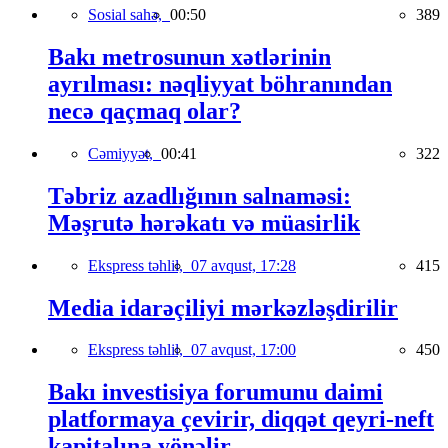
Sosial sahə,
00:50
389
Bakı metrosunun xətlərinin
ayrılması: nəqliyyat böhranından
necə qaçmaq olar?
Cəmiyyət,
00:41
322
Təbriz azadlığının salnaməsi:
Məşrutə hərəkatı və müasirlik
Ekspress təhlil,
07 avqust, 17:28
415
Media idarəçiliyi mərkəzləşdirilir
Ekspress təhlil,
07 avqust, 17:00
450
Bakı investisiya forumunu daimi
platformaya çevirir, diqqət qeyri-neft
kapitalına yönəlir