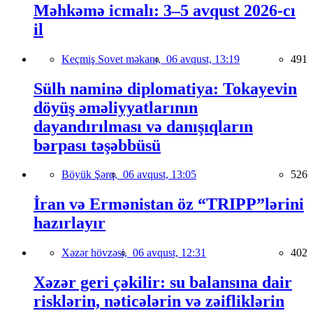
Məhkəmə icmalı: 3–5 avqust 2026-cı
il
Keçmiş Sovet məkanı,
06 avqust, 13:19
491
Sülh naminə diplomatiya: Tokayevin
döyüş əməliyyatlarının
dayandırılması və danışıqların
bərpası təşəbbüsü
Böyük Şərq,
06 avqust, 13:05
526
İran və Ermənistan öz “TRIPP”lərini
hazırlayır
Xəzər hövzəsi,
06 avqust, 12:31
402
Xəzər geri çəkilir: su balansına dair
risklərin, nəticələrin və zəifliklərin