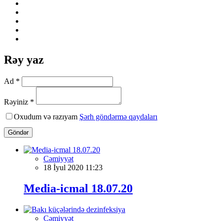
Rəy yaz
Ad *
Rəyiniz *
Oxudum və razıyam
Şərh göndərmə qaydaları
Göndər
Cəmiyyət
18 İyul 2020 11:23
Media-icmal 18.07.20
Cəmiyyət