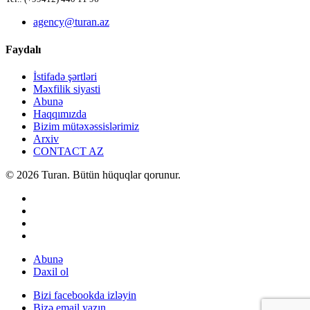
agency@turan.az
Faydalı
İstifadə şərtləri
Məxfilik siyasti
Abunə
Haqqımızda
Bizim mütəxəssislərimiz
Arxiv
CONTACT AZ
© 2026 Turan. Bütün hüquqlar qorunur.
Abunə
Daxil ol
Bizi facebookda izləyin
Bizə email yazın