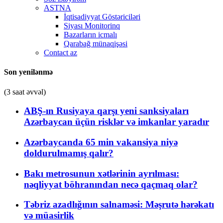
ASTNA
İqtisadiyyat Göstəriciləri
Siyası Monitorinq
Bazarların icmalı
Qarabağ münaqişəsi
Contact az
Son yenilənmə
(3 saat əvvəl)
ABŞ-ın Rusiyaya qarşı yeni sanksiyaları
Azərbaycan üçün risklər və imkanlar yaradır
Azərbaycanda 65 min vakansiya niyə
doldurulmamış qalır?
Bakı metrosunun xətlərinin ayrılması:
nəqliyyat böhranından necə qaçmaq olar?
Təbriz azadlığının salnaməsi: Məşrutə hərəkatı
və müasirlik