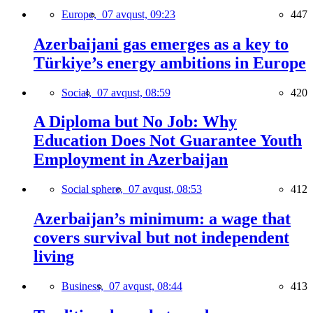
Europe,
07 avqust, 09:23
447
Azerbaijani gas emerges as a key to
Türkiye’s energy ambitions in Europe
Social,
07 avqust, 08:59
420
A Diploma but No Job: Why
Education Does Not Guarantee Youth
Employment in Azerbaijan
Social sphere,
07 avqust, 08:53
412
Azerbaijan’s minimum: a wage that
covers survival but not independent
living
Business,
07 avqust, 08:44
413