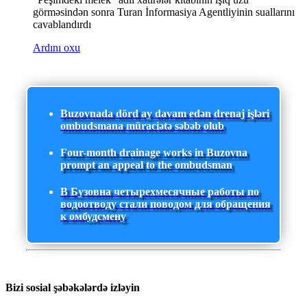
görməsindən sonra Turan İnformasiya Agentliyinin suallarını
cavablandırdı
Ardını oxu
Buzovnada dörd ay davam edən drenaj işləri
ombudsmana müraciətə səbəb olub
Four-month drainage works in Buzovna
prompt an appeal to the ombudsman
В Бузовна четырехмесячные работы по
водоотводу стали поводом для обращения
к омбудсмену
Bizi sosial şəbəkələrdə izləyin