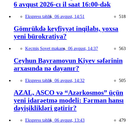
6 avqust 2026-cı il saat 16:00-dək
Ekspress təhlil,
06 avqust, 14:51
518
Gömrükdə keyfiyyət inqilabı, yoxsa
yeni bürokratiya?
Keçmiş Sovet məkanı,
06 avqust, 14:37
563
Ceyhun Bayramovun Kiyev səfərinin
arxasında nə dayanır?
Ekspress təhlil,
06 avqust, 14:32
505
AZAL, ASCO və “Azərkosmos” üçün
yeni idarəetmə modeli: Fərman hansı
dəyişiklikləri gətirir?
Ekspress təhlil,
06 avqust, 13:43
479