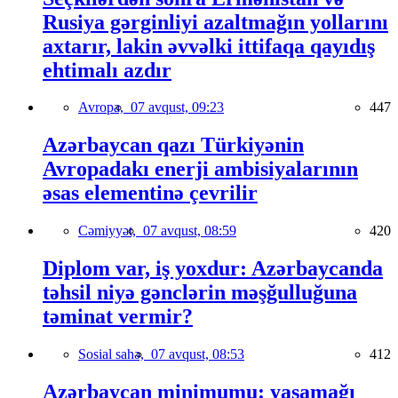
Rusiya gərginliyi azaltmağın yollarını
axtarır, lakin əvvəlki ittifaqa qayıdış
ehtimalı azdır
Avropa,
07 avqust, 09:23
447
Azərbaycan qazı Türkiyənin
Avropadakı enerji ambisiyalarının
əsas elementinə çevrilir
Cəmiyyət,
07 avqust, 08:59
420
Diplom var, iş yoxdur: Azərbaycanda
təhsil niyə gənclərin məşğulluğuna
təminat vermir?
Sosial sahə,
07 avqust, 08:53
412
Azərbaycan minimumu: yaşamağı