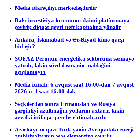
Media idarəçiliyi mərkəzləşdirilir
Bakı investisiya forumunu daimi platformaya
çevirir, diqqət qeyri-neft kapitalına yönəlir
Ankara, İslamabad və Ər-Riyad kimə qarşı
birləşir?
SOFAZ Perunun energetika sektoruna sərmayə
yatırıb, lakin sövdələşmənin məbləğini
açıqlamayıb
Media icmalı: 6 avqust saat 16:00-dan 7 avqust
2026-cı il saat 16:00-dək
Seçkilərdən sonra Ermənistan və Rusiya
gərginliyi azaltmağın yollarını axtarır, lakin
əvvəlki ittifaqa qayıdış ehtimalı azdır
Azərbaycan qazı Türkiyənin Avropadakı enerji
ambisiyalarının əsas elementinə çevrilir