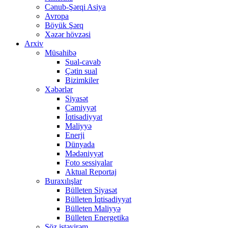
Cənub-Şərqi Asiya
Avropa
Böyük Şərq
Xəzər hövzəsi
Arxiv
Müsahibə
Sual-cavab
Çətin sual
Bizimkiler
Xəbərlər
Siyasət
Cəmiyyət
İqtisadiyyat
Maliyyə
Enerji
Dünyada
Mədəniyyət
Foto sessiyalar
Aktual Reportaj
Buraxılışlar
Bülleten Siyasət
Bülleten İqtisadiyyat
Bülleten Maliyyə
Bülleten Energetika
Söz istəyirəm