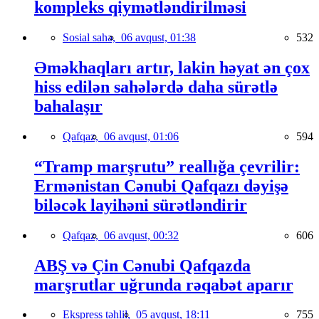
kompleks qiymətləndirilməsi
Sosial sahə,
06 avqust, 01:38
532
Əməkhaqları artır, lakin həyat ən çox
hiss edilən sahələrdə daha sürətlə
bahalaşır
Qafqaz,
06 avqust, 01:06
594
“Tramp marşrutu” reallığa çevrilir:
Ermənistan Cənubi Qafqazı dəyişə
biləcək layihəni sürətləndirir
Qafqaz,
06 avqust, 00:32
606
ABŞ və Çin Cənubi Qafqazda
marşrutlar uğrunda rəqabət aparır
Ekspress təhlil,
05 avqust, 18:11
755