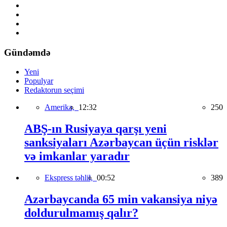
Gündəmdə
Yeni
Populyar
Redaktorun seçimi
Amerika,
12:32
250
ABŞ-ın Rusiyaya qarşı yeni
sanksiyaları Azərbaycan üçün risklər
və imkanlar yaradır
Ekspress təhlil,
00:52
389
Azərbaycanda 65 min vakansiya niyə
doldurulmamış qalır?