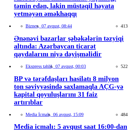
təmin edən, lakin müstəqil həyata
yetməyən əməkhaqqı
Biznes,
07 avqust, 08:44
413
Ənənəvi bazarlar şəbəkələrin təzyiqi
altında: Azərbaycan ticarət
qaydalarını niyə dəyişməlidir
Ekspress təhlil,
07 avqust, 00:03
522
BP və tərəfdaşları hasilatı 8 milyon
ton səviyyəsində saxlamaqla AÇG-yə
kapital qoyuluşlarını 31 faiz
artırıblar
Media İcmalı,
06 avqust, 15:09
484
Media icmalı: 5 avqust saat 16:00-dan