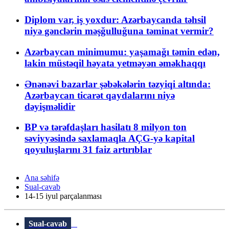
Diplom var, iş yoxdur: Azərbaycanda təhsil
niyə gənclərin məşğulluğuna təminat vermir?
Azərbaycan minimumu: yaşamağı təmin edən,
lakin müstəqil həyata yetməyən əməkhaqqı
Ənənəvi bazarlar şəbəkələrin təzyiqi altında:
Azərbaycan ticarət qaydalarını niyə
dəyişməlidir
BP və tərəfdaşları hasilatı 8 milyon ton
səviyyəsində saxlamaqla AÇG-yə kapital
qoyuluşlarını 31 faiz artırıblar
Ana səhifə
Sual-cavab
14-15 iyul parçalanması
Sual-cavab