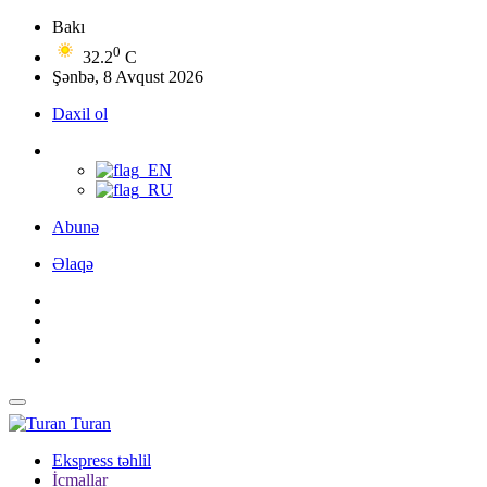
Bakı
0
32.2
C
Şənbə, 8 Avqust 2026
Daxil ol
Abunə
Əlaqə
Turan
Ekspress təhlil
İcmallar