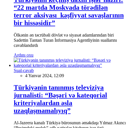
“22 martda Moskvada törədilən
terror aksiyası kəşfiyyat savaşlarının
bir hissəsidir”
Ölkənin ən təcrübəli dövlət və siyasət adamlarından biri
Sadettin Tantan Turan İnformasiya Agentliyinin suallarını
cavablandırdı
Ardını oxu
Sual-cavab
4 Yanvar 2024, 12:09
Türkiyənin tanınmış televiziya
jurnalisti: “Bəşəri və kateqorial
kriteriyalardan əsla
uzaqlaşmamalıyıq”
Al-Jazeera kanalı Türkiyə bürosunun əməkdaşı Yılmaz Akıncı
“Peşimdeki melek” adlı xatirələr kitabının işıq üzü