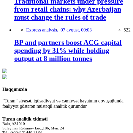
Traditional markets under pressure
from retail chains: why Azerbaijan
must change the rules of trade
Express analysis,
07 avqust, 00:03
522
BP and partners boost ACG capital
spending by 31% while holding
output at 8 million tonnes
Haqqımızda
“Turan” siyasət, iqtisadiyyat və cəmiyyət həyatının qovuşuğunda
fəaliyyət göstərən müstəqil analitik qurumdur.
Turan analitik xidməti
Bakı, AZ1010
Süleyman Rəhimov küç.,186, Mən. 24
Tel.: (+99412) 440 11 96