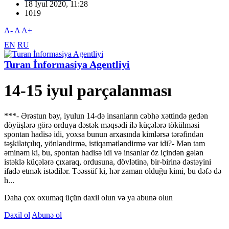
18 İyul 2020, 11:28
1019
A-
A
A+
EN
RU
Turan İnformasiya Agentliyi
14-15 iyul parçalanması
***- Ərəstun bəy, iyulun 14-də insanların cəbhə xəttində gedən
döyüşlərə görə orduya dəstək məqsədi ilə küçələrə tökülməsi
spontan hadisə idi, yoxsa bunun arxasında kimlərsə tərəfindən
təşkilatçılıq, yönləndirmə, istiqamətləndirmə var idi?- Mən tam
əminəm ki, bu, spontan hadisə idi və insanlar öz içindən gələn
istəklə küçələrə çıxaraq, ordusuna, dövlətinə, bir-birinə dəstəyini
ifadə etmək istədilər. Təəssüf ki, hər zaman olduğu kimi, bu dəfə də
h...
Daha çox oxumaq üçün daxil olun və ya abunə olun
Daxil ol
Abunə ol