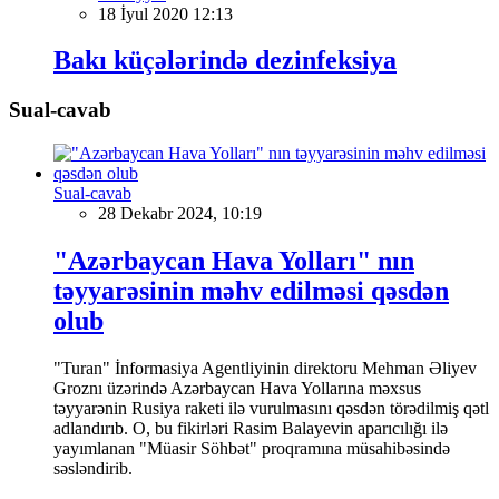
18 İyul 2020 12:13
Bakı küçələrində dezinfeksiya
Sual-cavab
Sual-cavab
28 Dekabr 2024, 10:19
"Azərbaycan Hava Yolları" nın
təyyarəsinin məhv edilməsi qəsdən
olub
"Turan" İnformasiya Agentliyinin direktoru Mehman Əliyev
Groznı üzərində Azərbaycan Hava Yollarına məxsus
təyyarənin Rusiya raketi ilə vurulmasını qəsdən törədilmiş qətl
adlandırıb. O, bu fikirləri Rasim Balayevin aparıcılığı ilə
yayımlanan "Müasir Söhbət" proqramına müsahibəsində
səsləndirib.