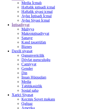
Media İcmalı
Həftəlik iqtisadi icmal
Həftəlik siyasi icmal
Aylıq İqtisadi İcmal
Aylıq Siyasi İcmal
İqtisadiyyat
Maliyyə
Makroiqtisadiyyat
Sənaye
Kənd təsərrüfatı
Biznes
Daxili siyasət
Qanunvericilik
Dövlət quruculuğu
Cəmiyyət
Gender
Din
İnsan Hüquqları
Media
Təhlükəsizlik
Sosial sahə
Xarici Siyasət
Keçmiş Sovet məkanı
Qafqaz
Amerika