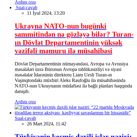
Ardını oxu
Sual-cavab
11 İyul 2024, 13:20
Ukrayna NATO-nun bugünki
sammitindən nə gözləyə bilər? Turan-
ın Dövlət Departamentinin yüksək
vəzifəli məmuru ilə müsahibəsi
Dövlət Departamentinin nümayəndəsi, Avropa və Avrasiya
məsələləri üzrə Büronun Avropa təhlükəsizliyi və siyasi
məsələlər İdarəsinin direktoru Liam Uesli Turan-ın
Vaşinqtondakı müxbiri Aleks Raufoğlu ilə müsahibəsində
NATO-nun Ukraynanın müdafiəsi ilə bağlı planları haqqında
danışıb.
Ardını oxu
Sual-cavab
26 Mart 2024, 11:42
Türkiyənin keçmiş daxili işlər naziri: