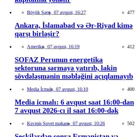
Böyük Şərq,
07 avqust, 16:27
477
Ankara, İslamabad və Ər-Riyad kimə
qarşı birləşir?
Amerika,
07 avqust, 16:19
412
SOFAZ Perunun energetika
sektoruna sərmayə yatırıb, lakin
sövdələşmənin məbləğini açıqlamayıb
Media İcmalı,
07 avqust, 16:10
400
Media icmalı: 6 avqust saat 16:00-dan
7 avqust 2026-cı il saat 16:00-dək
Keçmiş Sovet məkanı,
07 avqust, 10:26
502
Seçkilərdən sonra Ermənistan və