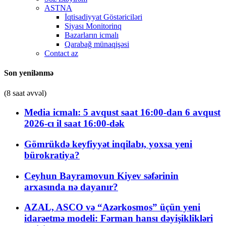
ASTNA
İqtisadiyyat Göstəriciləri
Siyası Monitorinq
Bazarların icmalı
Qarabağ münaqişəsi
Contact az
Son yenilənmə
(8 saat əvvəl)
Media icmalı: 5 avqust saat 16:00-dan 6 avqust
2026-cı il saat 16:00-dək
Gömrükdə keyfiyyət inqilabı, yoxsa yeni
bürokratiya?
Ceyhun Bayramovun Kiyev səfərinin
arxasında nə dayanır?
AZAL, ASCO və “Azərkosmos” üçün yeni
idarəetmə modeli: Fərman hansı dəyişiklikləri