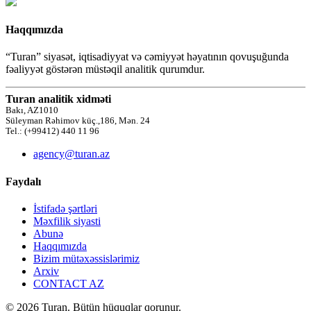
Haqqımızda
“Turan” siyasət, iqtisadiyyat və cəmiyyət həyatının qovuşuğunda
fəaliyyət göstərən müstəqil analitik qurumdur.
Turan analitik xidməti
Bakı, AZ1010
Süleyman Rəhimov küç.,186, Mən. 24
Tel.: (+99412) 440 11 96
agency@turan.az
Faydalı
İstifadə şərtləri
Məxfilik siyasti
Abunə
Haqqımızda
Bizim mütəxəssislərimiz
Arxiv
CONTACT AZ
© 2026 Turan. Bütün hüquqlar qorunur.