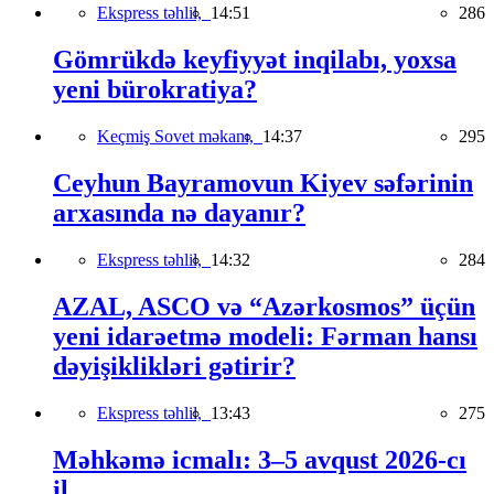
Ekspress təhlil,
14:51
286
Gömrükdə keyfiyyət inqilabı, yoxsa
yeni bürokratiya?
Keçmiş Sovet məkanı,
14:37
295
Ceyhun Bayramovun Kiyev səfərinin
arxasında nə dayanır?
Ekspress təhlil,
14:32
284
AZAL, ASCO və “Azərkosmos” üçün
yeni idarəetmə modeli: Fərman hansı
dəyişiklikləri gətirir?
Ekspress təhlil,
13:43
275
Məhkəmə icmalı: 3–5 avqust 2026-cı
il