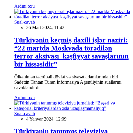
Ardını oxu
Sual-cavab
26 Mart 2024, 11:42
Türkiyənin keçmiş daxili işlər naziri:
“22 martda Moskvada törədilən
terror aksiyası kəşfiyyat savaşlarının
bir hissəsidir”
Ölkənin ən təcrübəli dövlət və siyasət adamlarından biri
Sadettin Tantan Turan İnformasiya Agentliyinin suallarını
cavablandırdı
Ardını oxu
Sual-cavab
4 Yanvar 2024, 12:09
Türkiyənin tanınmış televiziya