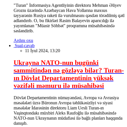
"Turan" İnformasiya Agentliyinin direktoru Mehman Əliyev
Groznı üzərində Azərbaycan Hava Yollarına məxsus
təyyarənin Rusiya raketi ilə vurulmasını qəsdən törədilmiş qətl
adlandırıb. O, bu fikirləri Rasim Balayevin aparıcılığı ilə
yayımlanan "Müasir Söhbət" proqramına müsahibəsində
səsləndirib.
Ardını oxu
Sual-cavab
11 İyul 2024, 13:20
Ukrayna NATO-nun bugünki
sammitindən nə gözləyə bilər? Turan-
ın Dövlət Departamentinin yüksək
vəzifəli məmuru ilə müsahibəsi
Dövlət Departamentinin nümayəndəsi, Avropa və Avrasiya
məsələləri üzrə Büronun Avropa təhlükəsizliyi və siyasi
məsələlər İdarəsinin direktoru Liam Uesli Turan-ın
Vaşinqtondakı müxbiri Aleks Raufoğlu ilə müsahibəsində
NATO-nun Ukraynanın müdafiəsi ilə bağlı planları haqqında
danışıb.