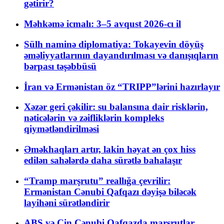
gətirir?
Məhkəmə icmalı: 3–5 avqust 2026-cı il
Sülh naminə diplomatiya: Tokayevin döyüş
əməliyyatlarının dayandırılması və danışıqların
bərpası təşəbbüsü
İran və Ermənistan öz “TRIPP”lərini hazırlayır
Xəzər geri çəkilir: su balansına dair risklərin,
nəticələrin və zəifliklərin kompleks
qiymətləndirilməsi
Əməkhaqları artır, lakin həyat ən çox hiss
edilən sahələrdə daha sürətlə bahalaşır
“Tramp marşrutu” reallığa çevrilir:
Ermənistan Cənubi Qafqazı dəyişə biləcək
layihəni sürətləndirir
ABŞ və Çin Cənubi Qafqazda marşrutlar