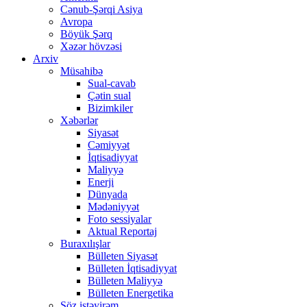
Cənub-Şərqi Asiya
Avropa
Böyük Şərq
Xəzər hövzəsi
Arxiv
Müsahibə
Sual-cavab
Çətin sual
Bizimkiler
Xəbərlər
Siyasət
Cəmiyyət
İqtisadiyyat
Maliyyə
Enerji
Dünyada
Mədəniyyət
Foto sessiyalar
Aktual Reportaj
Buraxılışlar
Bülleten Siyasət
Bülleten İqtisadiyyat
Bülleten Maliyyə
Bülleten Energetika
Söz istəyirəm