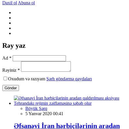
Daxil ol
Abunə ol
Rəy yaz
Ad *
Rəyiniz *
Oxudum və razıyam
Şərh göndərmə qaydaları
Göndər
Böyük Şərq
5 Yanvar 2020 00:41
Əfsanəvi İran hərbiçilərinin aradan