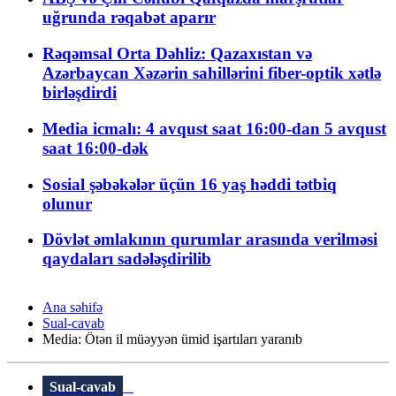
uğrunda rəqabət aparır
Rəqəmsal Orta Dəhliz: Qazaxıstan və
Azərbaycan Xəzərin sahillərini fiber-optik xətlə
birləşdirdi
Media icmalı: 4 avqust saat 16:00-dan 5 avqust
saat 16:00-dək
Sosial şəbəkələr üçün 16 yaş həddi tətbiq
olunur
Dövlət əmlakının qurumlar arasında verilməsi
qaydaları sadələşdirilib
Ana səhifə
Sual-cavab
Media: Ötən il müəyyən ümid işartıları yaranıb
Sual-cavab