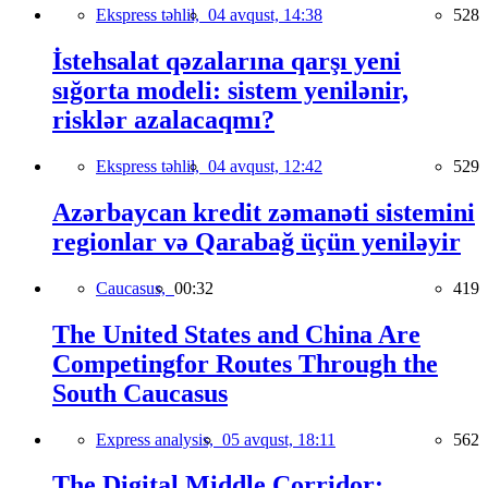
Ekspress təhlil,
04 avqust, 14:38
528
İstehsalat qəzalarına qarşı yeni
sığorta modeli: sistem yenilənir,
risklər azalacaqmı?
Ekspress təhlil,
04 avqust, 12:42
529
Azərbaycan kredit zəmanəti sistemini
regionlar və Qarabağ üçün yeniləyir
Caucasus,
00:32
419
The United States and China Are
Competingfor Routes Through the
South Caucasus
Express analysis,
05 avqust, 18:11
562
The Digital Middle Corridor: