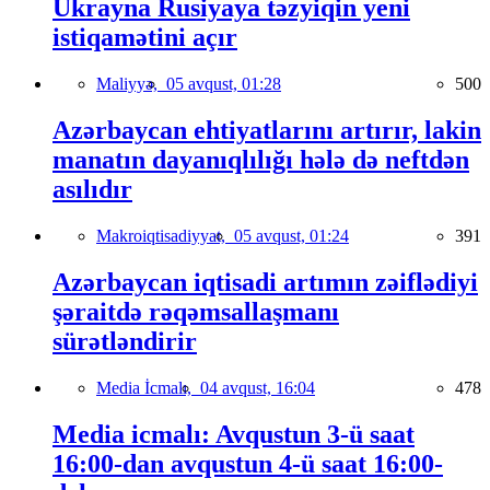
Ukrayna Rusiyaya təzyiqin yeni
istiqamətini açır
Maliyyə,
05 avqust, 01:28
500
Azərbaycan ehtiyatlarını artırır, lakin
manatın dayanıqlılığı hələ də neftdən
asılıdır
Makroiqtisadiyyat,
05 avqust, 01:24
391
Azərbaycan iqtisadi artımın zəiflədiyi
şəraitdə rəqəmsallaşmanı
sürətləndirir
Media İcmalı,
04 avqust, 16:04
478
Media icmalı: Avqustun 3-ü saat
16:00-dan avqustun 4-ü saat 16:00-