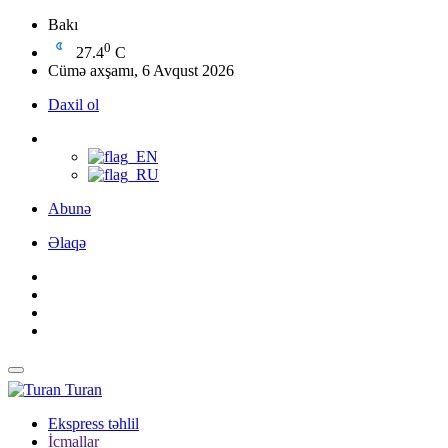
Bakı
0
27.4
C
Cümə axşamı, 6 Avqust 2026
Daxil ol
Abunə
Əlaqə
Turan
Ekspress təhlil
İcmallar