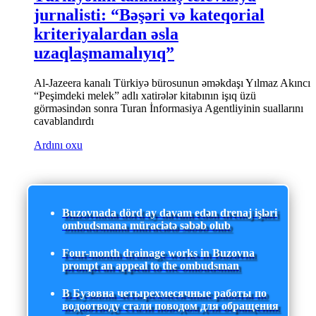
jurnalisti: “Bəşəri və kateqorial
kriteriyalardan əsla
uzaqlaşmamalıyıq”
Al-Jazeera kanalı Türkiyə bürosunun əməkdaşı Yılmaz Akıncı
“Peşimdeki melek” adlı xatirələr kitabının işıq üzü
görməsindən sonra Turan İnformasiya Agentliyinin suallarını
cavablandırdı
Ardını oxu
Buzovnada dörd ay davam edən drenaj işləri
ombudsmana müraciətə səbəb olub
Four-month drainage works in Buzovna
prompt an appeal to the ombudsman
В Бузовна четырехмесячные работы по
водоотводу стали поводом для обращения