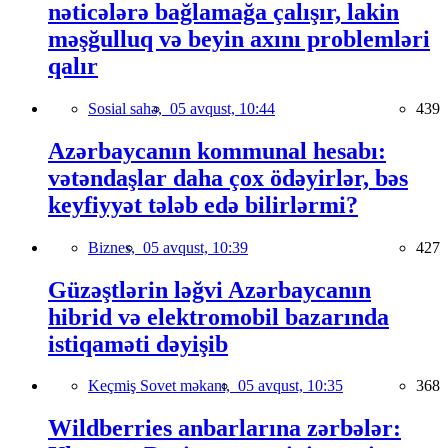
nəticələrə bağlamağa çalışır, lakin
məşğulluq və beyin axını problemləri
qalır
Sosial sahə,
05 avqust, 10:44
439
Azərbaycanın kommunal hesabı:
vətəndaşlar daha çox ödəyirlər, bəs
keyfiyyət tələb edə bilirlərmi?
Biznes,
05 avqust, 10:39
427
Güzəştlərin ləğvi Azərbaycanın
hibrid və elektromobil bazarında
istiqaməti dəyişib
Keçmiş Sovet məkanı,
05 avqust, 10:35
368
Wildberries anbarlarına zərbələr: