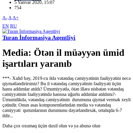
5 Yanvar 2020, 15:07
754
A-
A
A+
EN
RU
Turan İnformasiya Agentliyi
Media: Ötən il müəyyən ümid
işartıları yaranıb
***- Xalid bəy, 2019-cu ildə vətəndaş cəmiyyətinin fəaliyyətini necə
qiymətləndirirsiniz? Bu il vətəndaş cəmiyyətinin fəaliyyəti üçün
hansı addımlar atıldı? Ümumiyyətlə, ötən illərə nisbətən vətəndaş
cəmiyyətinin fəaliyyətində hansısa uğurlu addımlar atıldımı?-
Ümumilikdə, vətəndaş cəmiyyətinin durumuna qiymət vermək xeyli
çətindir. Onun əsas komponentlərindən media və vətəndaş
cəmiyyəti qurumlarının durumunu dəyərləndirsək, ortalıqda 6-7
ildir...
Daha çox oxumaq üçün daxil olun və ya abunə olun