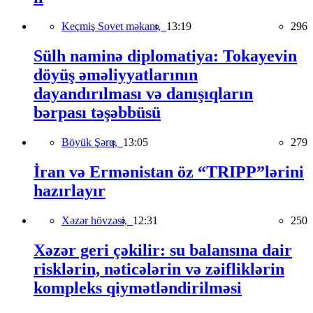
Keçmiş Sovet məkanı,
13:19
296
Sülh naminə diplomatiya: Tokayevin
döyüş əməliyyatlarının
dayandırılması və danışıqların
bərpası təşəbbüsü
Böyük Şərq,
13:05
279
İran və Ermənistan öz “TRIPP”lərini
hazırlayır
Xəzər hövzəsi,
12:31
250
Xəzər geri çəkilir: su balansına dair
risklərin, nəticələrin və zəifliklərin
kompleks qiymətləndirilməsi