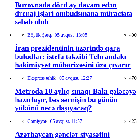
Buzovnada dörd ay davam edən
drenaj işləri ombudsmana müraciətə
səbəb olub
Böyük Şərq,
05 avqust, 13:05
400
İran prezidentinin üzərində qara
buludlar: istefa təkzibi Tehrandakı
hakimiyyət mübarizəsini üzə çıxarır
Ekspress təhlil,
05 avqust, 12:27
470
Metroda 10 aylıq sınaq: Bakı gələcəyə
hazırlaşır, bəs sərnişin bu günün
yükünü necə daşıyacaq?
Cəmiyyət,
05 avqust, 11:57
423
Azərbaycan gənclər siyasətini