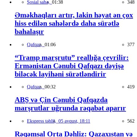
Sosial sahə,
01:38
348
Əməkhaqları artır, lakin həyat ən çox
hiss edilən sahələrdə daha sürətlə
bahalaşır
Qafqaz,
01:06
377
“Tramp marşrutu” reallığa çevrilir:
Ermənistan Cənubi Qafqazı dəyişə
biləcək layihəni sürətləndirir
Qafqaz,
00:32
419
ABŞ və Çin Cənubi Qafqazda
marşrutlar uğrunda rəqabət aparır
Ekspress təhlil,
05 avqust, 18:11
562
Rəqəmsal Orta Dəhliz: Qazaxıstan və