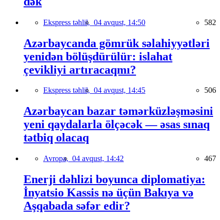
dək
Ekspress təhlil,
04 avqust, 14:50
582
Azərbaycanda gömrük səlahiyyətləri
yenidən bölüşdürülür: islahat
çevikliyi artıracaqmı?
Ekspress təhlil,
04 avqust, 14:45
506
Azərbaycan bazar təmərküzləşməsini
yeni qaydalarla ölçəcək — əsas sınaq
tətbiq olacaq
Avropa,
04 avqust, 14:42
467
Enerji dəhlizi boyunca diplomatiya:
İnyatsio Kassis nə üçün Bakıya və
Aşqabada səfər edir?