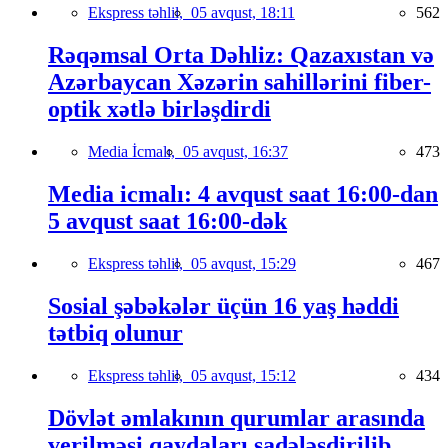
Ekspress təhlil,
05 avqust, 18:11
562
Rəqəmsal Orta Dəhliz: Qazaxıstan və
Azərbaycan Xəzərin sahillərini fiber-
optik xətlə birləşdirdi
Media İcmalı,
05 avqust, 16:37
473
Media icmalı: 4 avqust saat 16:00-dan
5 avqust saat 16:00-dək
Ekspress təhlil,
05 avqust, 15:29
467
Sosial şəbəkələr üçün 16 yaş həddi
tətbiq olunur
Ekspress təhlil,
05 avqust, 15:12
434
Dövlət əmlakının qurumlar arasında
verilməsi qaydaları sadələşdirilib