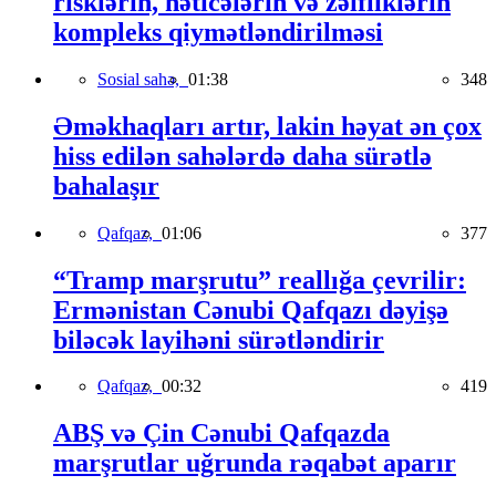
risklərin, nəticələrin və zəifliklərin
kompleks qiymətləndirilməsi
Sosial sahə,
01:38
348
Əməkhaqları artır, lakin həyat ən çox
hiss edilən sahələrdə daha sürətlə
bahalaşır
Qafqaz,
01:06
377
“Tramp marşrutu” reallığa çevrilir:
Ermənistan Cənubi Qafqazı dəyişə
biləcək layihəni sürətləndirir
Qafqaz,
00:32
419
ABŞ və Çin Cənubi Qafqazda
marşrutlar uğrunda rəqabət aparır