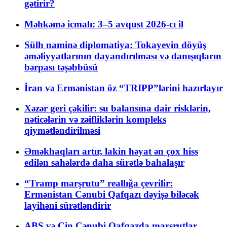
gətirir?
Məhkəmə icmalı: 3–5 avqust 2026-cı il
Sülh naminə diplomatiya: Tokayevin döyüş
əməliyyatlarının dayandırılması və danışıqların
bərpası təşəbbüsü
İran və Ermənistan öz “TRIPP”lərini hazırlayır
Xəzər geri çəkilir: su balansına dair risklərin,
nəticələrin və zəifliklərin kompleks
qiymətləndirilməsi
Əməkhaqları artır, lakin həyat ən çox hiss
edilən sahələrdə daha sürətlə bahalaşır
“Tramp marşrutu” reallığa çevrilir:
Ermənistan Cənubi Qafqazı dəyişə biləcək
layihəni sürətləndirir
ABŞ və Çin Cənubi Qafqazda marşrutlar