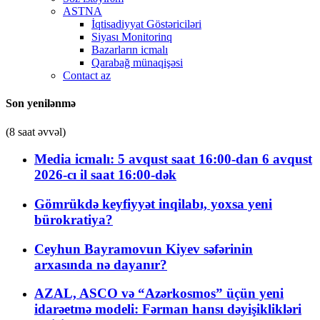
ASTNA
İqtisadiyyat Göstəriciləri
Siyası Monitorinq
Bazarların icmalı
Qarabağ münaqişəsi
Contact az
Son yenilənmə
(8 saat əvvəl)
Media icmalı: 5 avqust saat 16:00-dan 6 avqust
2026-cı il saat 16:00-dək
Gömrükdə keyfiyyət inqilabı, yoxsa yeni
bürokratiya?
Ceyhun Bayramovun Kiyev səfərinin
arxasında nə dayanır?
AZAL, ASCO və “Azərkosmos” üçün yeni
idarəetmə modeli: Fərman hansı dəyişiklikləri