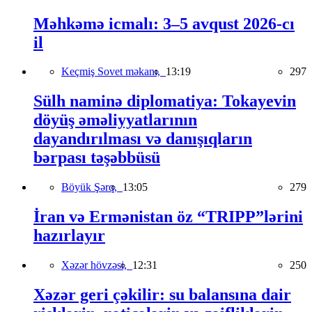
Məhkəmə icmalı: 3–5 avqust 2026-cı
il
Keçmiş Sovet məkanı,
13:19
297
Sülh naminə diplomatiya: Tokayevin
döyüş əməliyyatlarının
dayandırılması və danışıqların
bərpası təşəbbüsü
Böyük Şərq,
13:05
279
İran və Ermənistan öz “TRIPP”lərini
hazırlayır
Xəzər hövzəsi,
12:31
250
Xəzər geri çəkilir: su balansına dair