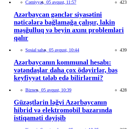
Cəmiyyət,
05 avqust, 11:57
423
Azərbaycan gənclər siyasətini
nəticələrə bağlamağa çalışır, lakin
məşğulluq və beyin axını problemləri
qalır
Sosial sahə,
05 avqust, 10:44
439
Azərbaycanın kommunal hesabı:
vətəndaşlar daha çox ödəyirlər, bəs
keyfiyyət tələb edə bilirlərmi?
Biznes,
05 avqust, 10:39
428
Güzəştlərin ləğvi Azərbaycanın
hibrid və elektromobil bazarında
istiqaməti dəyişib