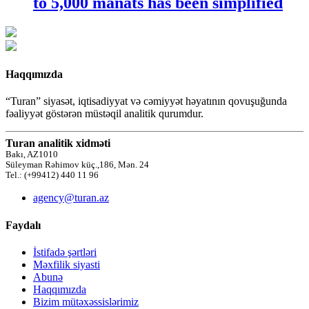
to 5,000 manats has been simplified
Haqqımızda
“Turan” siyasət, iqtisadiyyat və cəmiyyət həyatının qovuşuğunda
fəaliyyət göstərən müstəqil analitik qurumdur.
Turan analitik xidməti
Bakı, AZ1010
Süleyman Rəhimov küç.,186, Mən. 24
Tel.: (+99412) 440 11 96
agency@turan.az
Faydalı
İstifadə şərtləri
Məxfilik siyasti
Abunə
Haqqımızda
Bizim mütəxəssislərimiz