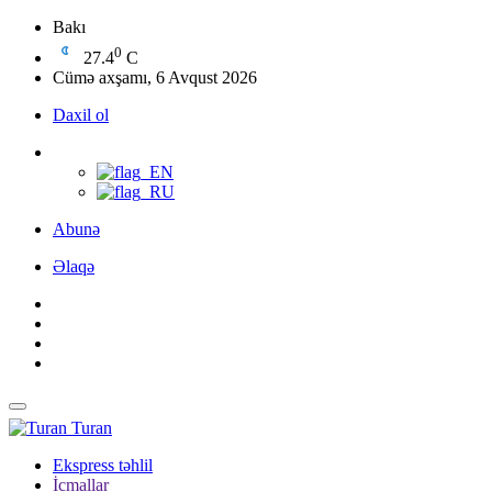
Bakı
0
27.4
C
Cümə axşamı, 6 Avqust 2026
Daxil ol
Abunə
Əlaqə
Turan
Ekspress təhlil
İcmallar