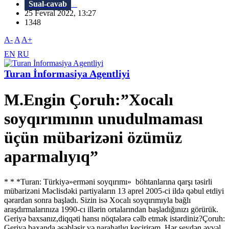
Sual-cavab
25 Fevral 2022, 13:27
1348
A-
A
A+
EN
RU
Turan İnformasiya Agentliyi
M.Engin Çoruh:”Xocalı
soyqırımının unudulmaması
üçün mübarizəni özümüz
aparmalıyıq”
* * *Turan: Türkiyə»erməni soyqırımı» böhtanlarına qarşı təsirli
mübarizəni Məclisdəki partiyaların 13 aprel 2005-ci ildə qəbul etdiyi
qərardan sonra başladı. Sizin isə Xocalı soyqırımıyla bağlı
araşdırmalarınıza 1990-cı illərin ortalarından başladığınızı görürük.
Geriyə baxsanız,diqqəti hansı nöqtələrə cəlb etmək istərdiniz?Çoruh:
Geriyə baxanda əsəbləşir və narahatlıq keçirirəm. Hər şeydən əvvəl