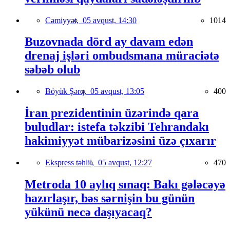
Cəmiyyət,
05 avqust, 14:30
1014
Buzovnada dörd ay davam edən
drenaj işləri ombudsmana müraciətə
səbəb olub
Böyük Şərq,
05 avqust, 13:05
400
İran prezidentinin üzərində qara
buludlar: istefa təkzibi Tehrandakı
hakimiyyət mübarizəsini üzə çıxarır
Ekspress təhlil,
05 avqust, 12:27
470
Metroda 10 aylıq sınaq: Bakı gələcəyə
hazırlaşır, bəs sərnişin bu günün
yükünü necə daşıyacaq?