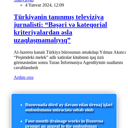
4 Yanvar 2024, 12:09
Türkiyənin tanınmış televiziya
jurnalisti: “Bəşəri və kateqorial
kriteriyalardan əsla
uzaqlaşmamalıyıq”
Al-Jazeera kanalı Türkiyə bürosunun əməkdaşı Yılmaz Akıncı
“Peşimdeki melek” adlı xatirələr kitabının işıq üzü
görməsindən sonra Turan İnformasiya Agentliyinin suallarını
cavablandırdı
Ardını oxu
Buzovnada dörd ay davam edən drenaj işləri
ombudsmana müraciətə səbəb olub
Four-month drainage works in Buzovna
prompt an appeal to the ombudsman