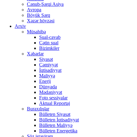
Cənub-Şərqi Asiya
Avropa
Böyük Şərq
Xəzər hövzəsi
Arxiv
Müsahibə
Sual-cavab
Çətin sual
Bizimkiler
Xəbərlər
Siyasət
Cəmiyyət
İqtisadiyyat
Maliyyə
Enerji
Dünyada
Mədəniyyət
Foto sessiyalar
Aktual Reportaj
Buraxılışlar
Bülleten Siyasət
Bülleten İqtisadiyyat
Bülleten Maliyyə
Bülleten Energetika
Söz istəyirəm