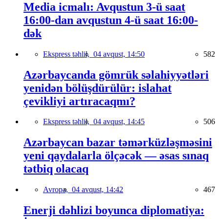
Media icmalı: Avqustun 3-ü saat
16:00-dan avqustun 4-ü saat 16:00-
dək
Ekspress təhlil,
04 avqust, 14:50
582
Azərbaycanda gömrük səlahiyyətləri
yenidən bölüşdürülür: islahat
çevikliyi artıracaqmı?
Ekspress təhlil,
04 avqust, 14:45
506
Azərbaycan bazar təmərküzləşməsini
yeni qaydalarla ölçəcək — əsas sınaq
tətbiq olacaq
Avropa,
04 avqust, 14:42
467
Enerji dəhlizi boyunca diplomatiya: