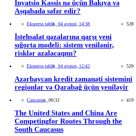
İnyatsio Kassis nə üçün Bakıya və
Aşqabada səfər edir?
Ekspress təhlil,
04 avqust, 14:38
528
İstehsalat qəzalarına qarşı yeni
sığorta modeli: sistem yenilənir,
risklər azalacaqmı?
Ekspress təhlil,
04 avqust, 12:42
529
Azərbaycan kredit zəmanəti sistemini
regionlar və Qarabağ üçün yeniləyir
Caucasus,
00:32
419
The United States and China Are
Competingfor Routes Through the
South Caucasus