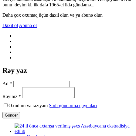
bunu deyim ki, ilk dəfə 1965-ci ildə gündəmə...
Daha çox oxumaq üçün daxil olun və ya abunə olun
Daxil ol
Abunə ol
Rəy yaz
Ad *
Rəyiniz *
Oxudum və razıyam
Şərh göndərmə qaydaları
Göndər