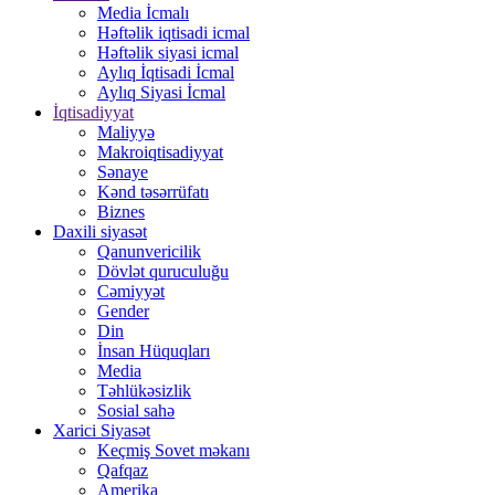
Media İcmalı
Həftəlik iqtisadi icmal
Həftəlik siyasi icmal
Aylıq İqtisadi İcmal
Aylıq Siyasi İcmal
İqtisadiyyat
Maliyyə
Makroiqtisadiyyat
Sənaye
Kənd təsərrüfatı
Biznes
Daxili siyasət
Qanunvericilik
Dövlət quruculuğu
Cəmiyyət
Gender
Din
İnsan Hüquqları
Media
Təhlükəsizlik
Sosial sahə
Xarici Siyasət
Keçmiş Sovet məkanı
Qafqaz
Amerika