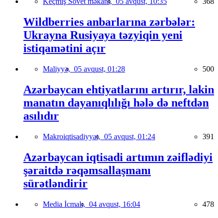
Keçmiş Sovet məkanı,
05 avqust, 10:35
368
Wildberries anbarlarına zərbələr:
Ukrayna Rusiyaya təzyiqin yeni
istiqamətini açır
Maliyyə,
05 avqust, 01:28
500
Azərbaycan ehtiyatlarını artırır, lakin
manatın dayanıqlılığı hələ də neftdən
asılıdır
Makroiqtisadiyyat,
05 avqust, 01:24
391
Azərbaycan iqtisadi artımın zəiflədiyi
şəraitdə rəqəmsallaşmanı
sürətləndirir
Media İcmalı,
04 avqust, 16:04
478