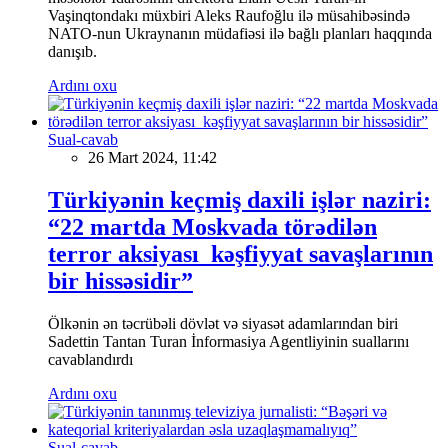
Vaşinqtondakı müxbiri Aleks Raufoğlu ilə müsahibəsində
NATO-nun Ukraynanın müdafiəsi ilə bağlı planları haqqında
danışıb.
Ardını oxu
Sual-cavab
26 Mart 2024, 11:42
Türkiyənin keçmiş daxili işlər naziri:
“22 martda Moskvada törədilən
terror aksiyası kəşfiyyat savaşlarının
bir hissəsidir”
Ölkənin ən təcrübəli dövlət və siyasət adamlarından biri
Sadettin Tantan Turan İnformasiya Agentliyinin suallarını
cavablandırdı
Ardını oxu
Sual-cavab