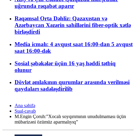
uğrunda rəqabət aparır
Rəqəmsal Orta Dəhliz: Qazaxıstan və
Azərbaycan Xəzərin sahillərini fiber-optik xətlə
birləşdirdi
Media icmalı: 4 avqust saat 16:00-dan 5 avqust
saat 16:00-dək
Sosial şəbəkələr üçün 16 yaş həddi tətbiq
olunur
Dövlət əmlakının qurumlar arasında verilməsi
qaydaları sadələşdirilib
Ana səhifə
Sual-cavab
M.Engin Çoruh:”Xocalı soyqırımının unudulmaması üçün
mübarizəni özümüz aparmalıyıq”