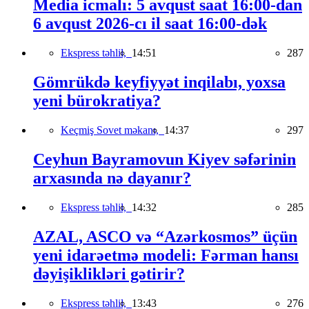
Media icmalı: 5 avqust saat 16:00-dan
6 avqust 2026-cı il saat 16:00-dək
Ekspress təhlil,
14:51
287
Gömrükdə keyfiyyət inqilabı, yoxsa
yeni bürokratiya?
Keçmiş Sovet məkanı,
14:37
297
Ceyhun Bayramovun Kiyev səfərinin
arxasında nə dayanır?
Ekspress təhlil,
14:32
285
AZAL, ASCO və “Azərkosmos” üçün
yeni idarəetmə modeli: Fərman hansı
dəyişiklikləri gətirir?
Ekspress təhlil,
13:43
276