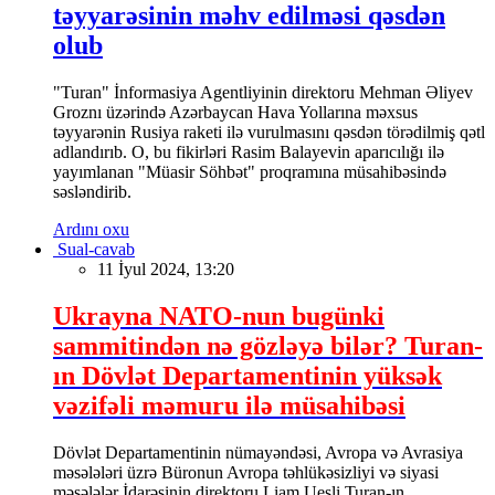
təyyarəsinin məhv edilməsi qəsdən
olub
"Turan" İnformasiya Agentliyinin direktoru Mehman Əliyev
Groznı üzərində Azərbaycan Hava Yollarına məxsus
təyyarənin Rusiya raketi ilə vurulmasını qəsdən törədilmiş qətl
adlandırıb. O, bu fikirləri Rasim Balayevin aparıcılığı ilə
yayımlanan "Müasir Söhbət" proqramına müsahibəsində
səsləndirib.
Ardını oxu
Sual-cavab
11 İyul 2024, 13:20
Ukrayna NATO-nun bugünki
sammitindən nə gözləyə bilər? Turan-
ın Dövlət Departamentinin yüksək
vəzifəli məmuru ilə müsahibəsi
Dövlət Departamentinin nümayəndəsi, Avropa və Avrasiya
məsələləri üzrə Büronun Avropa təhlükəsizliyi və siyasi
məsələlər İdarəsinin direktoru Liam Uesli Turan-ın