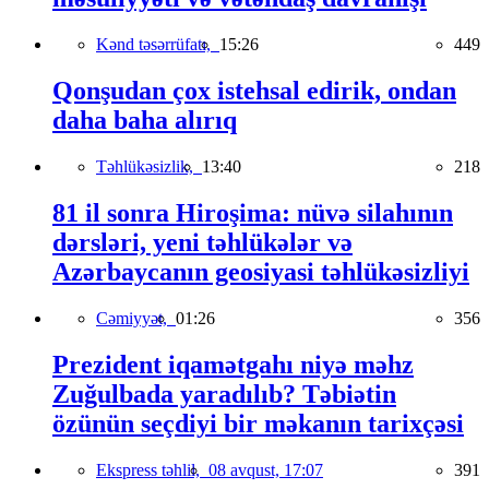
Kənd təsərrüfatı,
15:26
449
Qonşudan çox istehsal edirik, ondan
daha baha alırıq
Təhlükəsizlik,
13:40
218
81 il sonra Hiroşima: nüvə silahının
dərsləri, yeni təhlükələr və
Azərbaycanın geosiyasi təhlükəsizliyi
Cəmiyyət,
01:26
356
Prezident iqamətgahı niyə məhz
Zuğulbada yaradılıb? Təbiətin
özünün seçdiyi bir məkanın tarixçəsi
Ekspress təhlil,
08 avqust, 17:07
391