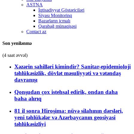
ASTNA
İqtisadiyyat Göstəriciləri
Siyası Monitorinq
Bazarların icmalı
Qarabağ münaqişəsi
Contact az
Son yenilənmə
(4 saat əvvəl)
Xəzərin sahilləri kimindir? Sanitar-epidemioloji
təhlükəsizlik, dövlət məsuliyyəti və vətəndaş
davranışı
Qonşudan çox istehsal edirik, ondan daha
baha alırıq
81 il sonra Hiroşima: nüvə silahının dərsləri,
yeni təhlükələr və Azərbaycanın geosiyasi
təhlükəsizliyi