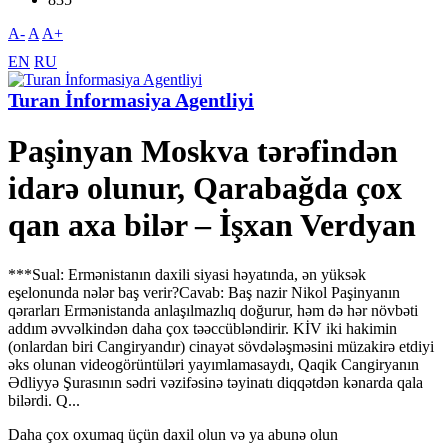
A-
A
A+
EN
RU
Turan İnformasiya Agentliyi
Paşinyan Moskva tərəfindən
idarə olunur, Qarabağda çox
qan axa bilər – İşxan Verdyan
***Sual: Ermənistanın daxili siyasi həyatında, ən yüksək
eşelonunda nələr baş verir?Cavab: Baş nazir Nikol Paşinyanın
qərarları Ermənistanda anlaşılmazlıq doğurur, həm də hər növbəti
addım əvvəlkindən daha çox təəccübləndirir. KİV iki hakimin
(onlardan biri Cangiryandır) cinayət sövdələşməsini müzakirə etdiyi
əks olunan videogörüntüləri yayımlamasaydı, Qaqik Cangiryanın
Ədliyyə Şurasının sədri vəzifəsinə təyinatı diqqətdən kənarda qala
bilərdi. Q...
Daha çox oxumaq üçün daxil olun və ya abunə olun