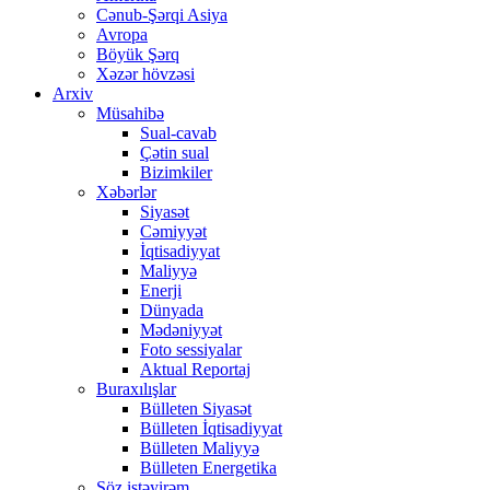
Cənub-Şərqi Asiya
Avropa
Böyük Şərq
Xəzər hövzəsi
Arxiv
Müsahibə
Sual-cavab
Çətin sual
Bizimkiler
Xəbərlər
Siyasət
Cəmiyyət
İqtisadiyyat
Maliyyə
Enerji
Dünyada
Mədəniyyət
Foto sessiyalar
Aktual Reportaj
Buraxılışlar
Bülleten Siyasət
Bülleten İqtisadiyyat
Bülleten Maliyyə
Bülleten Energetika
Söz istəyirəm