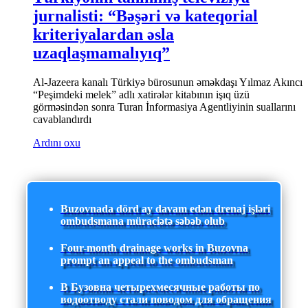
jurnalisti: “Bəşəri və kateqorial
kriteriyalardan əsla
uzaqlaşmamalıyıq”
Al-Jazeera kanalı Türkiyə bürosunun əməkdaşı Yılmaz Akıncı
“Peşimdeki melek” adlı xatirələr kitabının işıq üzü
görməsindən sonra Turan İnformasiya Agentliyinin suallarını
cavablandırdı
Ardını oxu
Buzovnada dörd ay davam edən drenaj işləri
ombudsmana müraciətə səbəb olub
Four-month drainage works in Buzovna
prompt an appeal to the ombudsman
В Бузовна четырехмесячные работы по
водоотводу стали поводом для обращения