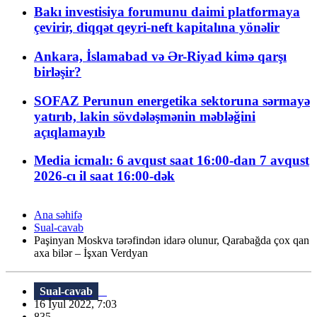
Bakı investisiya forumunu daimi platformaya
çevirir, diqqət qeyri-neft kapitalına yönəlir
Ankara, İslamabad və Ər-Riyad kimə qarşı
birləşir?
SOFAZ Perunun energetika sektoruna sərmayə
yatırıb, lakin sövdələşmənin məbləğini
açıqlamayıb
Media icmalı: 6 avqust saat 16:00-dan 7 avqust
2026-cı il saat 16:00-dək
Ana səhifə
Sual-cavab
Paşinyan Moskva tərəfindən idarə olunur, Qarabağda çox qan
axa bilər – İşxan Verdyan
Sual-cavab
16 İyul 2022, 7:03
835