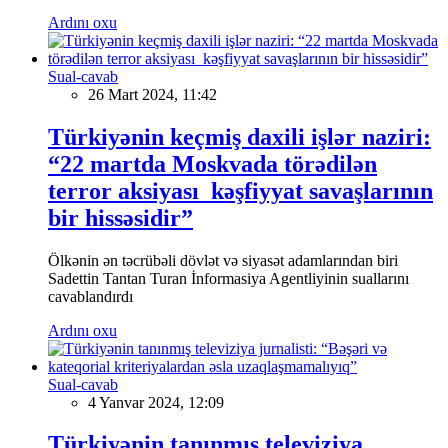
Ardını oxu
Sual-cavab
26 Mart 2024, 11:42
Türkiyənin keçmiş daxili işlər naziri:
“22 martda Moskvada törədilən
terror aksiyası kəşfiyyat savaşlarının
bir hissəsidir”
Ölkənin ən təcrübəli dövlət və siyasət adamlarından biri
Sadettin Tantan Turan İnformasiya Agentliyinin suallarını
cavablandırdı
Ardını oxu
Sual-cavab
4 Yanvar 2024, 12:09
Türkiyənin tanınmış televiziya