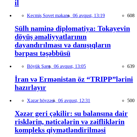
il
Keçmiş Sovet məkanı,
06 avqust, 13:19
608
Sülh naminə diplomatiya: Tokayevin
döyüş əməliyyatlarının
dayandırılması və danışıqların
bərpası təşəbbüsü
Böyük Şərq,
06 avqust, 13:05
639
İran və Ermənistan öz “TRIPP”lərini
hazırlayır
Xəzər hövzəsi,
06 avqust, 12:31
500
Xəzər geri çəkilir: su balansına dair
risklərin, nəticələrin və zəifliklərin
kompleks qiymətləndirilməsi