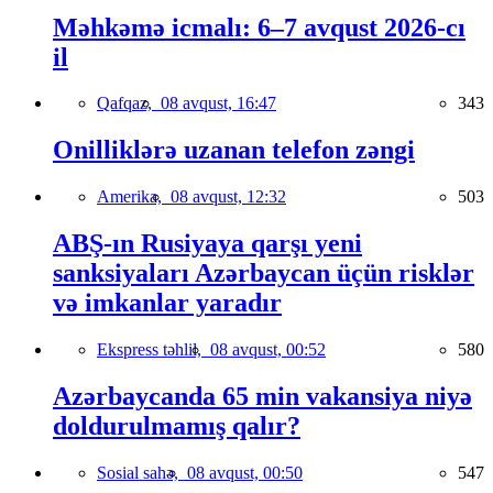
Məhkəmə icmalı: 6–7 avqust 2026-cı
il
Qafqaz,
08 avqust, 16:47
343
Onilliklərə uzanan telefon zəngi
Amerika,
08 avqust, 12:32
503
ABŞ-ın Rusiyaya qarşı yeni
sanksiyaları Azərbaycan üçün risklər
və imkanlar yaradır
Ekspress təhlil,
08 avqust, 00:52
580
Azərbaycanda 65 min vakansiya niyə
doldurulmamış qalır?
Sosial sahə,
08 avqust, 00:50
547