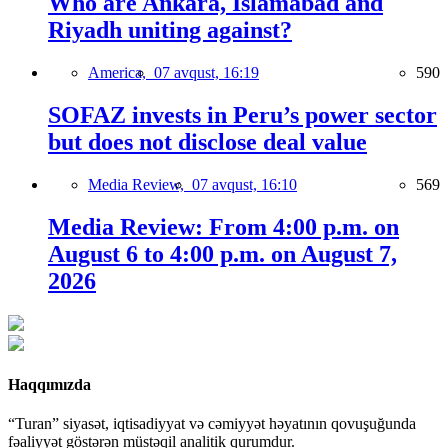
Who are Ankara, Islamabad and
Riyadh uniting against?
America,
07 avqust, 16:19
590
SOFAZ invests in Peru’s power sector
but does not disclose deal value
Media Review,
07 avqust, 16:10
569
Media Review: From 4:00 p.m. on
August 6 to 4:00 p.m. on August 7,
2026
Haqqımızda
“Turan” siyasət, iqtisadiyyat və cəmiyyət həyatının qovuşuğunda
fəaliyyət göstərən müstəqil analitik qurumdur.