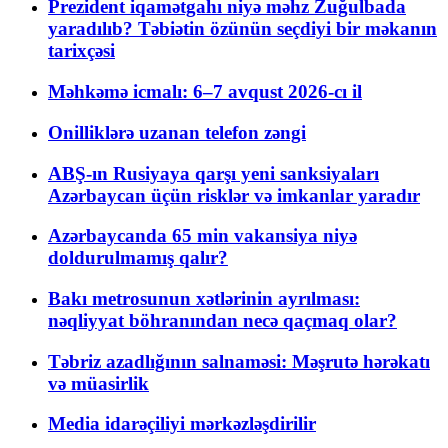
Prezident iqamətgahı niyə məhz Zuğulbada
yaradılıb? Təbiətin özünün seçdiyi bir məkanın
tarixçəsi
Məhkəmə icmalı: 6–7 avqust 2026-cı il
Onilliklərə uzanan telefon zəngi
ABŞ-ın Rusiyaya qarşı yeni sanksiyaları
Azərbaycan üçün risklər və imkanlar yaradır
Azərbaycanda 65 min vakansiya niyə
doldurulmamış qalır?
Bakı metrosunun xətlərinin ayrılması:
nəqliyyat böhranından necə qaçmaq olar?
Təbriz azadlığının salnaməsi: Məşrutə hərəkatı
və müasirlik
Media idarəçiliyi mərkəzləşdirilir