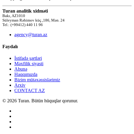
Turan analitik xidməti
Bakı, AZ1010
Süleyman Rəhimov küç.,186, Mən. 24
Tel.: (+99412) 440 11 96
agency@turan.az
Faydalı
İstifadə şərtləri
Məxfilik siyasti
Abunə
Haqqımızda
Bizim mütəxəssislərimiz
Arxiv
CONTACT AZ
© 2026 Turan. Bütün hüquqlar qorunur.