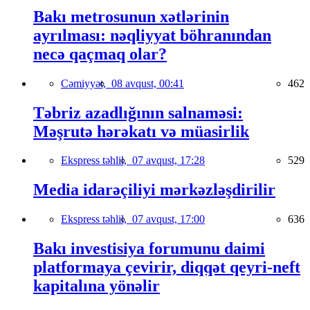
Bakı metrosunun xətlərinin
ayrılması: nəqliyyat böhranından
necə qaçmaq olar?
Cəmiyyət,
08 avqust, 00:41
462
Təbriz azadlığının salnaməsi:
Məşrutə hərəkatı və müasirlik
Ekspress təhlil,
07 avqust, 17:28
529
Media idarəçiliyi mərkəzləşdirilir
Ekspress təhlil,
07 avqust, 17:00
636
Bakı investisiya forumunu daimi
platformaya çevirir, diqqət qeyri-neft
kapitalına yönəlir