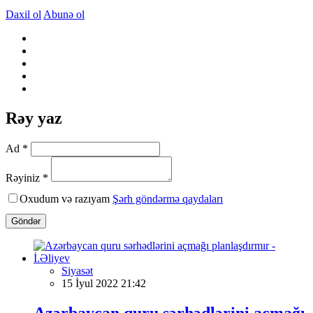
Daxil ol
Abunə ol
Rəy yaz
Ad *
Rəyiniz *
Oxudum və razıyam
Şərh göndərmə qaydaları
Göndər
Siyasət
15 İyul 2022 21:42
Azərbaycan quru sərhədlərini açmağı