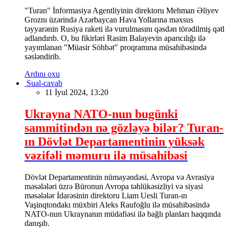
"Turan" İnformasiya Agentliyinin direktoru Mehman Əliyev
Groznı üzərində Azərbaycan Hava Yollarına məxsus
təyyarənin Rusiya raketi ilə vurulmasını qəsdən törədilmiş qətl
adlandırıb. O, bu fikirləri Rasim Balayevin aparıcılığı ilə
yayımlanan "Müasir Söhbət" proqramına müsahibəsində
səsləndirib.
Ardını oxu
Sual-cavab
11 İyul 2024, 13:20
Ukrayna NATO-nun bugünki
sammitindən nə gözləyə bilər? Turan-
ın Dövlət Departamentinin yüksək
vəzifəli məmuru ilə müsahibəsi
Dövlət Departamentinin nümayəndəsi, Avropa və Avrasiya
məsələləri üzrə Büronun Avropa təhlükəsizliyi və siyasi
məsələlər İdarəsinin direktoru Liam Uesli Turan-ın
Vaşinqtondakı müxbiri Aleks Raufoğlu ilə müsahibəsində
NATO-nun Ukraynanın müdafiəsi ilə bağlı planları haqqında
danışıb.