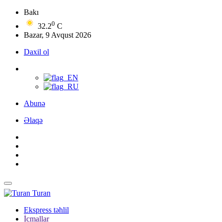
Bakı
0
32.2
C
Bazar, 9 Avqust 2026
Daxil ol
Abunə
Əlaqə
Turan
Ekspress təhlil
İcmallar