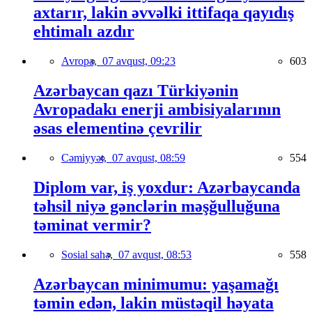
axtarır, lakin əvvəlki ittifaqa qayıdış
ehtimalı azdır
Avropa,
07 avqust, 09:23
603
Azərbaycan qazı Türkiyənin
Avropadakı enerji ambisiyalarının
əsas elementinə çevrilir
Cəmiyyət,
07 avqust, 08:59
554
Diplom var, iş yoxdur: Azərbaycanda
təhsil niyə gənclərin məşğulluğuna
təminat vermir?
Sosial sahə,
07 avqust, 08:53
558
Azərbaycan minimumu: yaşamağı
təmin edən, lakin müstəqil həyata