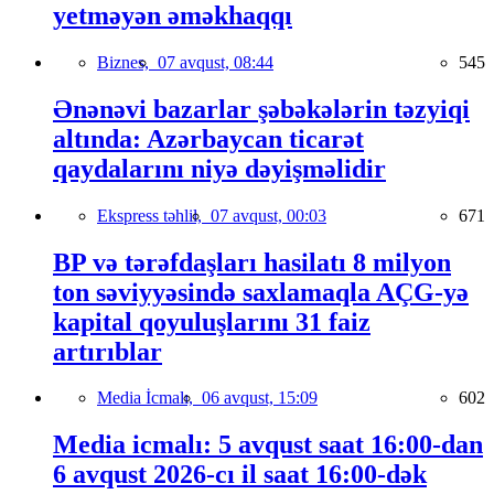
yetməyən əməkhaqqı
Biznes,
07 avqust, 08:44
545
Ənənəvi bazarlar şəbəkələrin təzyiqi
altında: Azərbaycan ticarət
qaydalarını niyə dəyişməlidir
Ekspress təhlil,
07 avqust, 00:03
671
BP və tərəfdaşları hasilatı 8 milyon
ton səviyyəsində saxlamaqla AÇG-yə
kapital qoyuluşlarını 31 faiz
artırıblar
Media İcmalı,
06 avqust, 15:09
602
Media icmalı: 5 avqust saat 16:00-dan
6 avqust 2026-cı il saat 16:00-dək