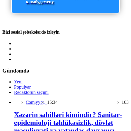
к омбудсмену
Bizi sosial şəbəkələrdə izləyin
Gündəmdə
Yeni
Populyar
Redaktorun seçimi
Cəmiyyət,
15:34
163
Xəzərin sahilləri kimindir? Sanitar-
epidemioloji təhlükəsizlik, dövlət
məsuliyyəti və vətəndaş davranışı