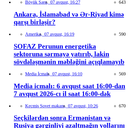
Böyük Şərq,
07 avqust, 16:27
643
Ankara, İslamabad və Ər-Riyad kimə
qarşı birləşir?
Amerika,
07 avqust, 16:19
590
SOFAZ Perunun energetika
sektoruna sərmayə yatırıb, lakin
sövdələşmənin məbləğini açıqlamayıb
Media İcmalı,
07 avqust, 16:10
569
Media icmalı: 6 avqust saat 16:00-dan
7 avqust 2026-cı il saat 16:00-dək
Keçmiş Sovet məkanı,
07 avqust, 10:26
670
Seçkilərdən sonra Ermənistan və
Rusiya gərginliyi azaltmağın yollarını