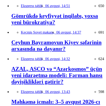
Ekspress təhlil,
06 avqust, 14:51
650
Gömrükdə keyfiyyət inqilabı, yoxsa
yeni bürokratiya?
Keçmiş Sovet məkanı,
06 avqust, 14:37
691
Ceyhun Bayramovun Kiyev səfərinin
arxasında nə dayanır?
Ekspress təhlil,
06 avqust, 14:32
624
AZAL, ASCO və “Azərkosmos” üçün
yeni idarəetmə modeli: Fərman hansı
dəyişiklikləri gətirir?
Ekspress təhlil,
06 avqust, 13:43
598
Məhkəmə icmalı: 3–5 avqust 2026-cı