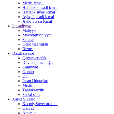
Media İcmalı
Həftəlik iqtisadi icmal
Həftəlik siyasi icmal
Aylıq İqtisadi İcmal
Aylıq Siyasi İcmal
İqtisadiyyat
Maliyyə
Makroiqtisadiyyat
Sənaye
Kənd təsərrüfatı
Biznes
Daxili siyasət
Qanunvericilik
Dövlət quruculuğu
Cəmiyyət
Gender
Din
İnsan Hüquqları
Media
Təhlükəsizlik
Sosial sahə
Xarici Siyasət
Keçmiş Sovet məkanı
Qafqaz
Amerika