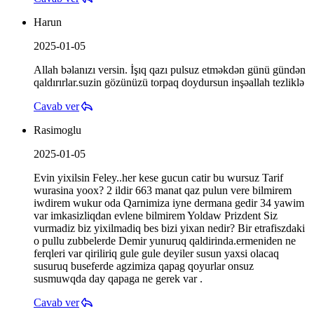
Harun
2025-01-05
Allah bəlanızı versin. İşıq qazı pulsuz etməkdən günü gündən
qaldırırlar.suzin gözünüzü torpaq doydursun inşəallah tezliklə
Cavab ver
Rasimoglu
2025-01-05
Evin yixilsin Feley..her kese gucun catir bu wursuz Tarif
wurasina yoox? 2 ildir 663 manat qaz pulun vere bilmirem
iwdirem wukur oda Qarnimiza iyne dermana gedir 34 yawim
var imkasizliqdan evlene bilmirem Yoldaw Prizdent Siz
vurmadiz biz yixilmadiq bes bizi yixan nedir? Bir etrafiszdaki
o pullu zubbelerde Demir yunuruq qaldirinda.ermeniden ne
ferqleri var qiriliriq gule gule deyiler susun yaxsi olacaq
susuruq buseferde agzimiza qapag qoyurlar onsuz
susmuwqda day qapaga ne gerek var .
Cavab ver