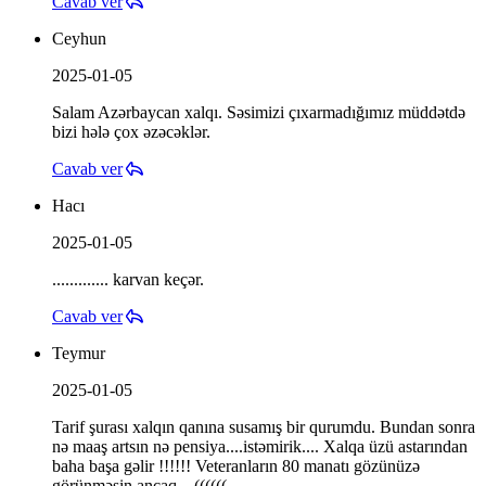
Cavab ver
Ceyhun
2025-01-05
Salam Azərbaycan xalqı. Səsimizi çıxarmadığımız müddətdə
bizi hələ çox əzəcəklər.
Cavab ver
Hacı
2025-01-05
............. karvan keçər.
Cavab ver
Teymur
2025-01-05
Tarif şurası xalqın qanına susamış bir qurumdu. Bundan sonra
nə maaş artsın nə pensiya....istəmirik.... Xalqa üzü astarından
baha başa gəlir !!!!!! Veteranların 80 manatı gözünüzə
görünməsin ancaq....((((((