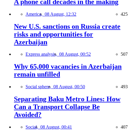
A phone call decades in the making
America,
08 August, 12:32
425
New U.S. sanctions on Russia create
risks and opportunities for
Azerbaijan
Express analysis,
08 August, 00:52
507
Why 65,000 vacancies in Azerbaijan
remain unfilled
Social sphere,
08 August, 00:50
493
Separating Baku Metro Lines: How
Can a Transport Collapse Be
Avoided?
Social,
08 August, 00:41
407