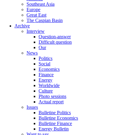
Southeast Asia
Europe
Great East
The Caspian Basin
Archive
Interview
Question-answer
Difficult question
Our
News
Politics
Social
Economics
Finance
Energy
Worldwide
Culture
Photo sessions
Actual report
Issues
Bulletine Politics
Bulletine Economics
Bulletine Finance
Energy Bulletin
Want to say