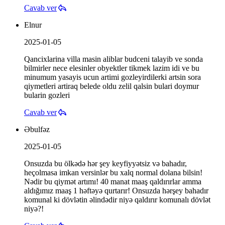
Cavab ver
Elnur
2025-01-05
Qancixlarina villa masin aliblar budceni talayib ve sonda
bilmirler nece elesinler obyektler tikmek lazim idi ve bu
minumum yasayis ucun artimi gozleyirdilerki artsin sora
qiymetleri artiraq belede oldu zelil qalsin bulari doymur
bularin gozleri
Cavab ver
Əbulfəz
2025-01-05
Onsuzda bu ölkədə hər şey keyfiyyətsiz və bahadır,
heçolmasa imkan versinlər bu xalq normal dolana bilsin!
Nədir bu qiymət artımı! 40 manat maaş qaldırırlar amma
aldığımız maaş 1 həftəyə qurtarır! Onsuzda hərşey bahadır
komunal ki dövlətin əlindədir niyə qaldırır komunalı dövlət
niyə?!