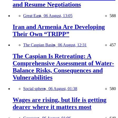
and Resume Negotiations
Great East,
06 August, 13:05
588
Iran and Armenia Are Developing
Their Own “TRIPP”
The Caspian Basin,
06 August, 12:31
457
The Caspian Is Retreating: A
Comprehensive Assessment of Water-
Balance Risks, Consequences and
Vulnerabilities
Social sphere,
06 August, 01:38
580
Wages are rising, but life is getting
dearer where it matters most