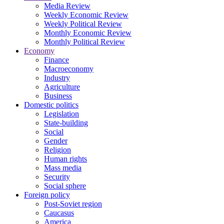
Media Review
Weekly Economic Review
Weekly Political Review
Monthly Economic Review
Monthly Political Review
Economy
Finance
Macroeconomy
Industry
Agriculture
Business
Domestic politics
Legislation
State-building
Social
Gender
Religion
Human rights
Mass media
Security
Social sphere
Foreign policy
Post-Soviet region
Caucasus
America