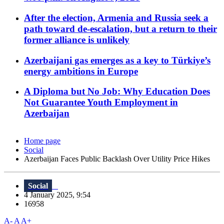
After the election, Armenia and Russia seek a
path toward de-escalation, but a return to their
former alliance is unlikely
Azerbaijani gas emerges as a key to Türkiye’s
energy ambitions in Europe
A Diploma but No Job: Why Education Does
Not Guarantee Youth Employment in
Azerbaijan
Home page
Social
Azerbaijan Faces Public Backlash Over Utility Price Hikes
Social
4 January 2025, 9:54
16958
A-
A
A+