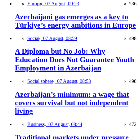
Europe,
07 August, 09:23
536
Azerbaijani gas emerges as a key to
Türkiye’s energy ambitions in Europe
Social,
07 August, 08:59
498
A Diploma but No Job: Why
Education Does Not Guarantee Youth
Employment in Azerbaijan
Social sphere,
07 August, 08:53
498
Azerbaijan’s minimum: a wage that
covers survival but not independent
living
Business,
07 August, 08:44
472
Traditional markets under pressure