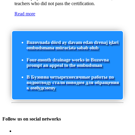
teachers who did not pass the certification.
Read more
Buzovnada dörd ay davam edən drenaj işləri
ombudsmana müraciətə səbəb olub
Four-month drainage works in Buzovna
prompt an appeal to the ombudsman
В Бузовна четырехмесячные работы по
водоотводу стали поводом для обращения
к омбудсмену
Follow us on social networks