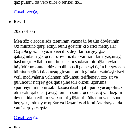
qaz pulunu da verə bilər o biriləri də....
Cavab ver
Resad
2025-01-06
Mən söz qısacası söz tapmıram yazmağa bugün dövlətimin
Öz millətinə qarşi etdiyi bunu göstərir ki xarici mediyalar
Cop29a görə nə yazırlarsa düz deyirlər hər şey göz
qabağındadır get gedə öz evimizdə kvartirant kimi yaşamaga
başlamişıq Allah haminin balasını saxlasın bir oğlan evladı
böyüdürəm onuda düz əməlli təhsili gələcəyi üçün bir şey edə
bilmirəm çünki dolanışıq güzəran günü gündən cətinləşir bəzi
yerli mediyalarin yalannan hökuməti tərifləməyi çox şit və
gülüncdür hərşey göz qabağındadır ölkəni uçuruma
aparmayın millətin səbir kasası daşıb qəfil partlayacaq ölmək
ölməkdir qalxacaq ayağa onnan sonra gec olacaq ya düzgün
devleti idarə edin rusvətxorlari yiğiâdirin ölkədən yada sonu
heç yaxşı olmayacaq Suriya Bəşər Əsəd kimi Azərbaycanda
xaraba qoyacaqsiz
Cavab ver
Ilqar