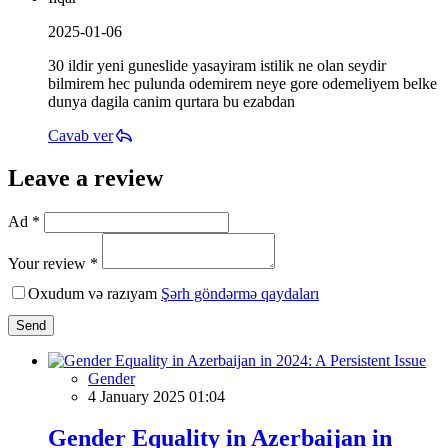
2025-01-06
30 ildir yeni guneslide yasayiram istilik ne olan seydir
bilmirem hec pulunda odemirem neye gore odemeliyem belke
dunya dagila canim qurtara bu ezabdan
Cavab ver
Leave a review
Ad *
Your review *
Oxudum və razıyam
Şərh göndərmə qaydaları
Send
Gender
4 January 2025 01:04
Gender Equality in Azerbaijan in