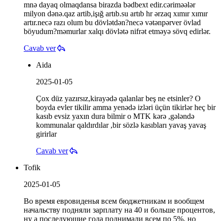
mnə dayaq olmaqdansa birazda bədbext edir.cəriməələr
milyon dənə.qaz artib,işığ artıb.su artıb hr ərzaq xımır xımır
artır.necə razı olum bu dövlətdən?necə vətənpərver övlad
böyudum?məmurlar xalqı dövlətə nifrət etməyə sövq edirlər.
Cavab ver
Aida
2025-01-05
Çox düz yazırsız,kirayədə qalanlar beş ne etsinler? O
boyda evler tikilir amma yenədə izləri üçün tikirlər heç bir
kasıb evsiz yaxın dura bilmir o MTK kərə ,gələndə
kommunalar qaldırdılar ,bir sözlə kasıbları yavaş yavaş
girirlar
Cavab ver
Tofik
2025-01-05
Во время евровиденья всем бюджетникам и вообщем
начальству подняли зарплату на 40 и больше процентов,
ну а последующие года поднимали всем по 5%, но