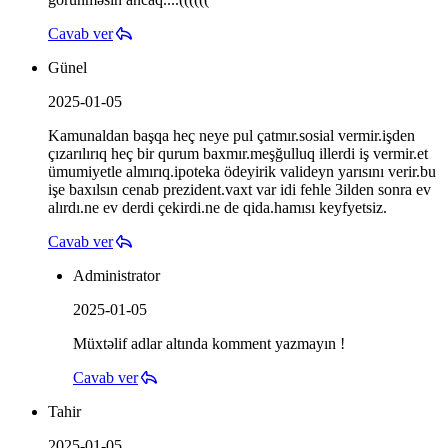
Cavab ver
Günel
2025-01-05
Kamunaldan başqa heç neye pul çatmır.sosial vermir.işden
çızarılırıq heç bir qurum baxmır.meşğulluq illerdi iş vermir.et
ümumiyetle almırıq.ipoteka ödeyirik valideyn yarısını verir.bu
işe baxılsın cenab prezident.vaxt var idi fehle 3ilden sonra ev
alırdı.ne ev derdi çekirdi.ne de qida.hamısı keyfyetsiz.
Cavab ver
Administrator
2025-01-05
Müxtəlif adlar altında komment yazmayın !
Cavab ver
Tahir
2025-01-05