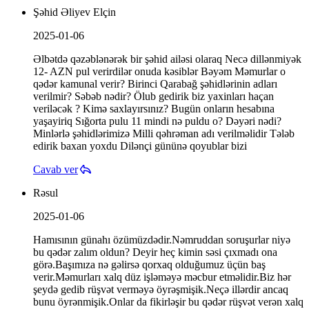
Şəhid Əliyev Elçin
2025-01-06
Əlbətdə qəzəblənərək bir şəhid ailəsi olaraq Necə dillənmiyək
12- AZN pul verirdilər onuda kəsiblər Bəyəm Məmurlar o
qədər kamunal verir? Birinci Qarabağ şəhidlərinin adları
verilmir? Səbəb nədir? Ölub gedirik biz yaxinları haçan
veriləcək ? Kimə saxlayırsınız? Bugün onların hesabına
yaşayiriq Sığorta pulu 11 mindi nə puldu o? Dəyəri nədi?
Minlərlə şəhidlərimizə Milli qəhrəman adı verilməlidir Tələb
edirik baxan yoxdu Dilənçi gününə qoyublar bizi
Cavab ver
Rəsul
2025-01-06
Hamısının günahı özümüzdədir.Nəmruddan soruşurlar niyə
bu qədər zalım oldun? Deyir heç kimin səsi çıxmadı ona
görə.Başımıza nə gəlirsə qorxaq olduğumuz üçün baş
verir.Məmurları xalq düz işləməyə məcbur etməlidir.Biz hər
şeydə gedib rüşvət verməyə öyrəşmişik.Neçə illərdir ancaq
bunu öyrənmişik.Onlar da fikirləşir bu qədər rüşvət verən xalq