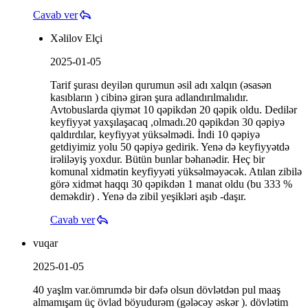
Cavab ver
Xəlilov Elçi
2025-01-05
Tarif şurası deyilən qurumun əsil adı xalqın (əsasən
kasıbların ) cibinə girən şura adlandırılmalıdır.
Avtobuslarda qiymət 10 qəpikdən 20 qəpik oldu. Dedilər
keyfiyyət yaxşılaşacaq ,olmadı.20 qəpikdən 30 qəpiyə
qaldırdılar, keyfiyyət yüksəlmədi. İndi 10 qəpiyə
getdiyimiz yolu 50 qəpiyə gedirik. Yenə də keyfiyyətdə
irəliləyiş yoxdur. Bütün bunlar bəhanədir. Heç bir
komunal xidmətin keyfiyyəti yüksəlməyəcək. Atılan zibilə
görə xidmət haqqı 30 qəpikdən 1 manat oldu (bu 333 %
deməkdir) . Yenə də zibil yeşikləri aşıb -daşır.
Cavab ver
vuqar
2025-01-05
40 yaşlm var.ömrumdə bir dəfə olsun dövlətdən pul maaş
almamışam üç övlad böyudurəm (gələcəy əskər ). dövlətim