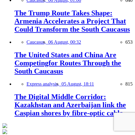
Caucasus,
06 August, 01:06
640
The Trump Route Takes Shape:
Armenia Accelerates a Project That
Could Transform the South Caucasus
Caucasus,
06 August, 00:32
653
The United States and China Are
Competingfor Routes Through the
South Caucasus
Express analysis,
05 August, 18:11
815
The Digital Middle Corridor:
Kazakhstan and Azerbaijan link the
Caspian shores by fibre-optic cable