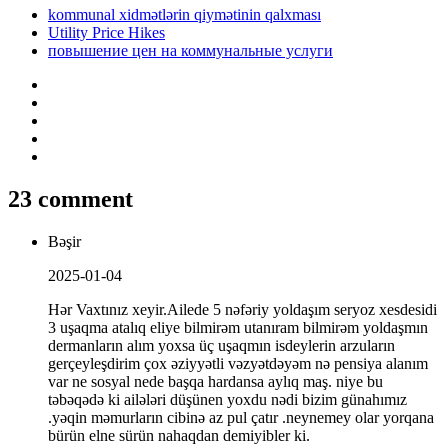
kommunal xidmətlərin qiymətinin qalxması
Utility Price Hikes
повышение цен на коммунальные услуги
23 comment
Bəşir
2025-01-04
Hər Vaxtınız xeyir.Ailede 5 nəfəriy yoldaşım seryoz xesdesidi
3 uşaqma atalıq eliye bilmirəm utanıram bilmirəm yoldaşmın
dermanların alım yoxsa üç uşaqmın isdeylerin arzuların
gerçeyleşdirim çox əziyyətli vəzyətdəyəm nə pensiya alanım
var ne sosyal nede başqa hardansa aylıq maş. niye bu
təbəqədə ki ailələri düşünen yoxdu nədi bizim günahımız
.yəqin məmurların cibinə az pul çatır .neynemey olar yorqana
bürün elne sürün nahaqdan demiyibler ki.