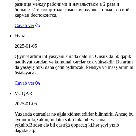
разница между рабочими и начальством в 2 раза и
больше. И в сокар тоже самое, верхушка только за свой
карман беспокоится.
Cavab ver
Əvəz
2025-01-05
Qiymət artımı inflyasiyanı sürətlə qaldırır. Onsuz da 50 qəpik
nəqliyyat xərcləri və komunal xərclər çox yüksəkdir. Bu artım
da yaşayışımızı daha çətinləşdirəcək. Pensiya və maaş artımını
üstələyəcək.
Cavab ver
VÜQAR
2025-01-05
Yuxarıda oturanlar nə ağıla xidmət edirlər bilinmirki.Ancaq bu
aydındır ki,xalqın,millətin səbri tükənib və cana
yığıılıb.Birdən elə bil qasırğa qopacaq ki,hər şeyi yıxıb
dağıdacaq.