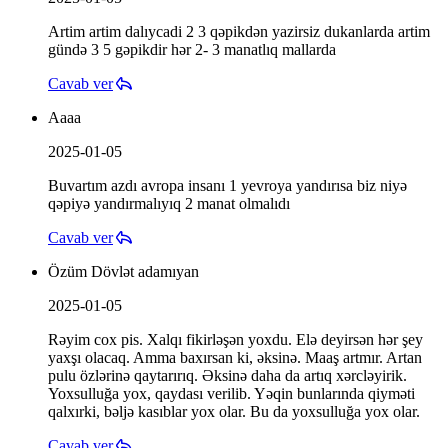
Artim artim dalıycadi 2 3 qəpikdən yazirsiz dukanlarda artim
gündə 3 5 gəpikdir hər 2- 3 manatlıq mallarda
Cavab ver
Aaaa
2025-01-05
Buvartım azdı avropa insanı 1 yevroya yandırısa biz niyə
qəpiyə yandırmalıyıq 2 manat olmalıdı
Cavab ver
Özüm Dövlət adamıyan
2025-01-05
Rəyim cox pis. Xalqı fikirləşən yoxdu. Elə deyirsən hər şey
yaxşı olacaq. Amma baxırsan ki, əksinə. Maaş artmır. Artan
pulu özlərinə qaytarırıq. Əksinə daha da artıq xərcləyirik.
Yoxsulluğa yox, qaydası verilib. Yəqin bunlarında qiyməti
qalxırki, bəljə kasıblar yox olar. Bu da yoxsulluğa yox olar.
Cavab ver