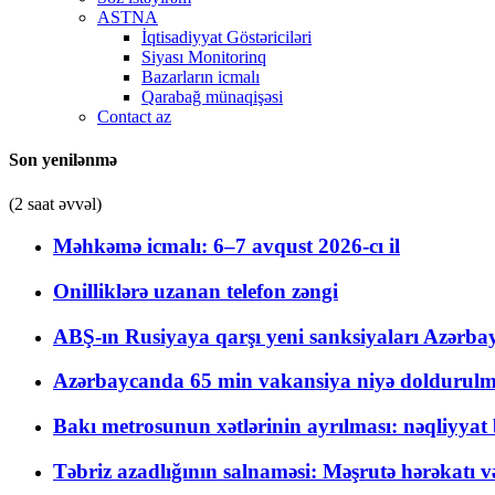
ASTNA
İqtisadiyyat Göstəriciləri
Siyası Monitorinq
Bazarların icmalı
Qarabağ münaqişəsi
Contact az
Son yenilənmə
(2 saat əvvəl)
Məhkəmə icmalı: 6–7 avqust 2026-cı il
Onilliklərə uzanan telefon zəngi
ABŞ-ın Rusiyaya qarşı yeni sanksiyaları Azərba
Azərbaycanda 65 min vakansiya niyə doldurulm
Bakı metrosunun xətlərinin ayrılması: nəqliyya
Təbriz azadlığının salnaməsi: Məşrutə hərəkatı v