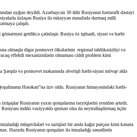
mından uyğun deyildi. Azərbaycan 30 ildir Rusiyanın hərtərəfli dəstəyi
anksiyalarla üzləşən Rusiya ilə müəyyən məsafədə durmaq milli
tərməyə çalışdı.
östərməsi getdikcə çətinləşir. Rusiya öz iqtisadi, siyasi və hərbi
tisna olmaqla digər postsovet ölkələrinin regional təhlükəsizliyi və
uyacaq effektli mexanizmlərin olmaması ciddi problem kimi
a Şərqdə və postsovet məkanında əlverişli hərbi-siyasi mövqe əldə
 “Qoşulmama Hərəkatı”na üzv oldu. Rusiyanın himayəsindəki hərbi-
tişaşlar Rusiyanın yaxın qonşularına təzyiqlərini yenidən artırdı.
. Rusiyanı indiki vəziyyətdə qismən olsa da neytrallaşdırmaq üçün
mzaladığı müqavilələri və sazişləri bir anda kağız parçası kimi kənara
lməz. Hazırda Rusiyanın qonşuları ilə imzaladığı sənədlərin