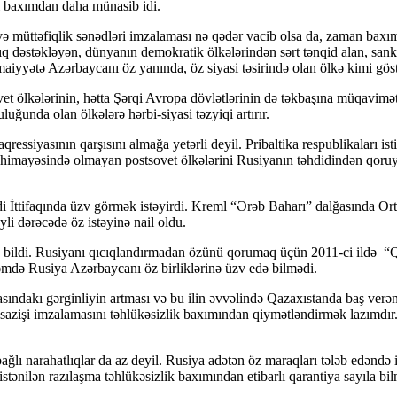
i baxımdan daha münasib idi.
və müttəfiqlik sənədləri imzalaması nə qədər vacib olsa da, zaman baxı
 açıq dəstəkləyən, dünyanın demokratik ölkələrindən sərt tənqid alan, s
aiyyətə Azərbaycanı öz yanında, öz siyasi təsirində olan ölkə kimi gös
t ölkələrinin, hətta Şərqi Avropa dövlətlərinin də təkbaşına müqavimət g
unda olan ölkələrə hərbi-siyasi təzyiqi artırır.
qressiyasının qarşısını almağa yetərli deyil. Pribaltika respublikaları is
yasi himayəsində olmayan postsovet ölkələrini Rusiyanın təhdidindən qor
 İttifaqında üzv görmək istəyirdi. Kreml “Ərəb Baharı” dalğasında Ort
li dərəcədə öz istəyinə nail oldu.
ına bildi. Rusiyanı qıcıqlandırmadan özünü qorumaq üçün 2011-ci ildə
əmdə Rusiya Azərbaycanı öz birliklərinə üzv edə bilmədi.
akı gərginliyin artması və bu ilin əvvəlində Qazaxıstanda baş verən ix
sazişi imzalamasını təhlükəsizlik baxımından qiymətləndirmək lazımdır
lı narahatlıqlar da az deyil. Rusiya adətən öz maraqları tələb edəndə i
istənilən razılaşma təhlükəsizlik baxımından etibarlı qarantiya sayıla bi