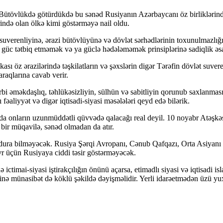
Bütövlükdə götürdükdə bu sənəd Rusiyanın Azərbaycanı öz birliklərində
ində olan ölkə kimi göstərməyə nail oldu.
 suverenliyinə, ərazi bütövlüyünə və dövlət sərhədlərinin toxunulmazlığın
və güc tətbiq etməmək və ya güclə hədələməmək prinsiplərinə sadiqlik əs
 öz ərazilərində təşkilatların və şəxslərin digər Tərəfin dövlət suvere
maraqlarına cavab verir.
ərbi əməkdaşlıq, təhlükəsizliyin, sülhün və sabitliyin qorunub saxlanmas
fəaliyyət və digər iqtisadi-siyasi məsələləri qeyd edə bilərik.
da onların uzunmüddətli qüvvədə qalacağı real deyil. 10 noyabr Atəşkə
 bir müqavilə, sənəd olmadan da atır.
rdura bilməyəcək. Rusiya Şərqi Avropanı, Cənub Qafqazı, Orta Asiyanı 
dövr üçün Rusiyaya ciddi təsir göstərməyəcək.
timai-siyasi iştirakçılığın önünü açarsa, etimadlı siyasi və iqtisadi isl
nə münasibət də köklü şəkildə dəyişməlidir. Yerli idarəetmədən üzü yuxa