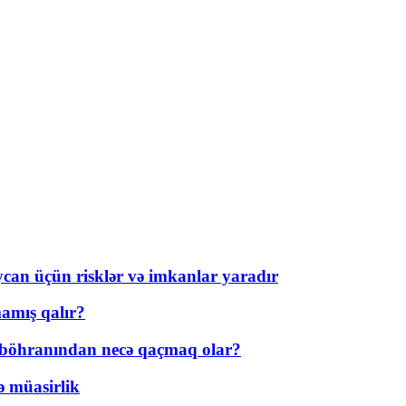
ycan üçün risklər və imkanlar yaradır
amış qalır?
t böhranından necə qaçmaq olar?
ə müasirlik