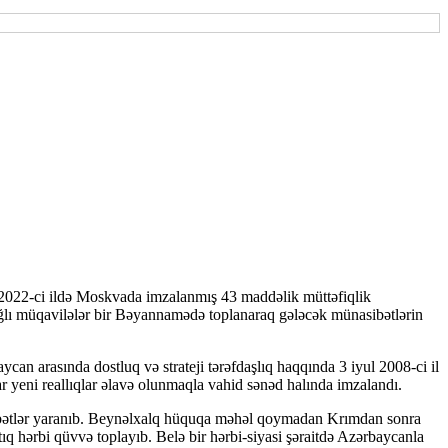
 2022-ci ildə Moskvada imzalanmış 43 maddəlik müttəfiqlik
 bağlı müqavilələr bir Bəyannamədə toplanaraq gələcək münasibətlərin
can arasında dostluq və strateji tərəfdaşlıq haqqında 3 iyul 2008-ci il
r yeni reallıqlar əlavə olunmaqla vahid sənəd halında imzalandı.
bətlər yaranıb. Beynəlxalq hüquqa məhəl qoymadan Krımdan sonra
q hərbi qüvvə toplayıb. Belə bir hərbi-siyasi şəraitdə Azərbaycanla