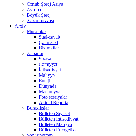
Cənub-Şərqi Asiya
Avropa
Böyük Şərq
Xəzər hövzəsi
Arxiv
Müsahibə
Sual-cavab
Çətin sual
Bizimkiler
Xəbərlər
Siyasət
Cəmiyyət
İqtisadiyyat
Maliyyə
Enerji
Dünyada
Mədəniyyət
Foto sessiyalar
Aktual Reportaj
Buraxılışlar
Bülleten Siyasət
Bülleten İqtisadiyyat
Bülleten Maliyyə
Bülleten Energetika
Söz istəyirəm