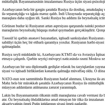
müttəfiqlik Bəyannaməsinin imzalanması Rusiya üçün siyasi-psixoloj
Azərbaycanın belə bir gərgin şəraitdə Rusiya ilə dostluq, əməkdaşlıq 
ilə separatçılığa və işğala məruz qalıb. İndi Ukraynada separatçılığı
maraqlara daha uyğun idi. Sanki Rusiya bu addımı ilə beynəlxalq ictim
Görünən budur ki Rusiyanın artan aqresiyası qarşısında nəinki postsove
maraqlarını beynəlxalq hüquqa məhəl qoymadan gerçəkləşdirir. Qonşuluğ
Təəssüf ki qərbin ənənəvi bəyanatları, iqtisadi sanksiyaları Rusiyanın a
sabitliyi üçün heç bir etibarlı qarantiya yoxdur. Rusiyanın hərbi-si
qalmaqdadır.
Rusiya xeyli müddətdir ki, Azərbaycanı KTMT-də və Avrasiya İqtisadi
etməyə çalışırdı. Qərbin seyriçi mövqeyi nəticəsində rəsmi Moskva xey
Azərbaycan bir sıra diplomatik gedişlər edərək bu təzyiqlərdən yay
siyasi və iqtisadi birliklərdən kənarda qalmağa müvəffəq oldu. O dön
NATO-nun son sammitində Rusiyanın hədəf alınması, Ukrayna ilə arasınd
Məhz belə bir mürəkkəb şəraitdə Azərbaycanın Rusiya ilə müttəfiqlik 
müəyyən addımların atılmasına zərurət yaranmışdı.
Lakin bu Bəyannamənin ölkənin milli maraqlarına cavab verməsi ilə bağ
atır. Öz beynəlxalq öhdəliklərinə əməl etməyən bir ölkə ilə imzalanan 
əksəriyyətinin ömrü Putin iqtidarının siyasi ömrü qədərdir.