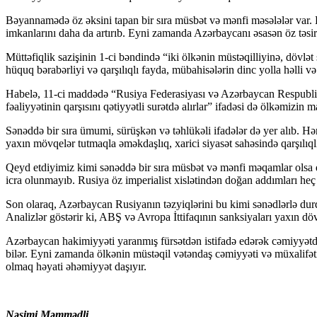
Bəyannamədə öz əksini tapan bir sıra müsbət və mənfi məsələlər var. 
imkanlarını daha da artırıb. Eyni zamanda Azərbaycanı əsasən öz təsir
Müttəfiqlik sazişinin 1-ci bəndində “iki ölkənin müstəqilliyinə, dövlət
hüquq bərabərliyi və qarşılıqlı fayda, mübahisələrin dinc yolla həlli 
Habelə, 11-ci maddədə “Rusiya Federasiyası və Azərbaycan Respublikası
fəaliyyətinin qarşısını qətiyyətli surətdə alırlar” ifadəsi də ölkəmizin 
Sənəddə bir sıra ümumi, sürüşkən və təhlükəli ifadələr də yer alıb. H
yaxın mövqelər tutmaqla əməkdaşlıq, xarici siyasət sahəsində qarşılıqlı 
Qeyd etdiyimiz kimi sənəddə bir sıra müsbət və mənfi məqamlar olsa 
icra olunmayıb. Rusiya öz imperialist xislətindən doğan addımları heç
Son olaraq, Azərbaycan Rusiyanın təzyiqlərini bu kimi sənədlərlə du
Analizlər göstərir ki, ABŞ və Avropa İttifaqının sanksiyaları yaxın 
Azərbaycan hakimiyyəti yaranmış fürsətdən istifadə edərək cəmiyyətdə ic
bilər. Eyni zamanda ölkənin müstəqil vətəndaş cəmiyyəti və müxalifəti
olmaq həyati əhəmiyyət daşıyır.
Nəsimi Məmmədli