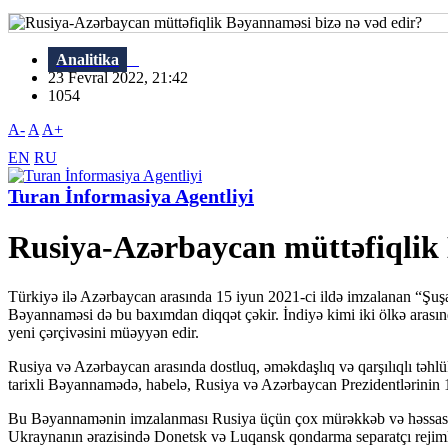
Analitika
23 Fevral 2022, 21:42
1054
A-
A
A+
EN
RU
Turan İnformasiya Agentliyi
Rusiya-Azərbaycan müttəfiqlik 
Türkiyə ilə Azərbaycan arasında 15 iyun 2021-ci ildə imzalanan “Şu
Bəyannaməsi də bu baxımdan diqqət çəkir. İndiyə kimi iki ölkə arasınd
yeni çərçivəsini müəyyən edir.
Rusiya və Azərbaycan arasında dostluq, əməkdaşlıq və qarşılıqlı təhlük
tarixli Bəyannamədə, habelə, Rusiya və Azərbaycan Prezidentlərinin 1 
Bu Bəyannamənin imzalanması Rusiya üçün çox mürəkkəb və həssas 
Ukraynanın ərazisində Donetsk və Luqansk qondarma separatçı rejimlər