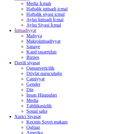
Media İcmalı
Həftəlik iqtisadi icmal
Həftəlik siyasi icmal
Aylıq İqtisadi İcmal
Aylıq Siyasi İcmal
İqtisadiyyat
Maliyyə
Makroiqtisadiyyat
Sənaye
Kənd təsərrüfatı
Biznes
Daxili siyasət
Qanunvericilik
Dövlət quruculuğu
Cəmiyyət
Gender
Din
İnsan Hüquqları
Media
Təhlükəsizlik
Sosial sahə
Xarici Siyasət
Keçmiş Sovet məkanı
Qafqaz
Amerika