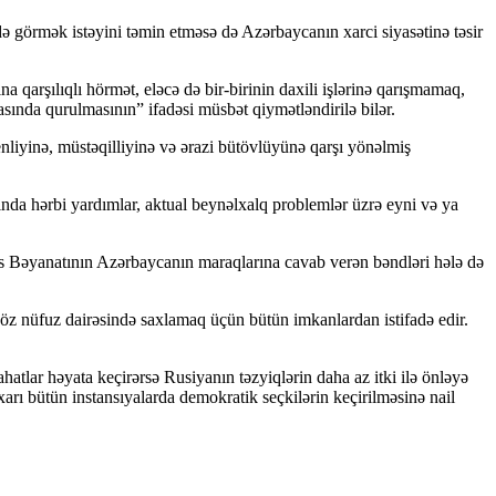
 görmək istəyini təmin etməsə də Azərbaycanın xarci siyasətinə təsir
a qarşılıqlı hörmət, eləcə də bir-birinin daxili işlərinə qarışmamaq,
asında qurulmasının” ifadəsi müsbət qiymətləndirilə bilər.
nliyinə, müstəqilliyinə və ərazi bütövlüyünə qarşı yönəlmiş
ında hərbi yardımlar, aktual beynəlxalq problemlər üzrə eyni və ya
s Bəyanatının Azərbaycanın maraqlarına cavab verən bəndləri hələ də
öz nüfuz dairəsində saxlamaq üçün bütün imkanlardan istifadə edir.
ahatlar həyata keçirərsə Rusiyanın təzyiqlərin daha az itki ilə önləyə
rı bütün instansıyalarda demokratik seçkilərin keçirilməsinə nail