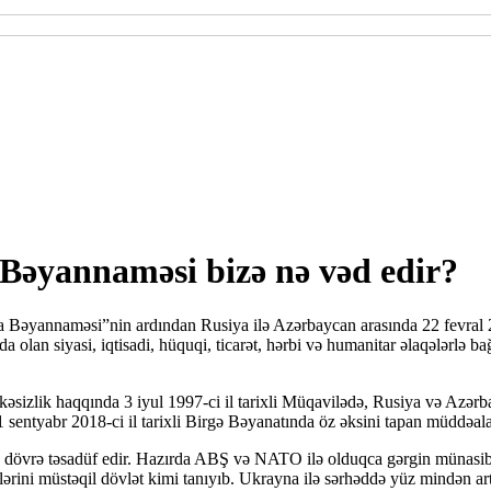
Bəyannaməsi bizə nə vəd edir?
şa Bəyannaməsi”nin ardından Rusiya ilə Azərbaycan arasında 22 fevral
a olan siyasi, iqtisadi, hüquqi, ticarət, hərbi və humanitar əlaqələrlə
əsizlik haqqında 3 iyul 1997-ci il tarixli Müqavilədə, Rusiya və Azərbay
sentyabr 2018-ci il tarixli Birgə Bəyanatında öz əksini tapan müddəala
dövrə təsadüf edir. Hazırda ABŞ və NATO ilə olduqca gərgin münasi
ini müstəqil dövlət kimi tanıyıb. Ukrayna ilə sərhəddə yüz mindən artı