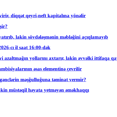
rir, diqqət qeyri-neft kapitalına yönəlir
şir?
tırıb, lakin sövdələşmənin məbləğini açıqlamayıb
026-cı il saat 16:00-dək
 azaltmağın yollarını axtarır, lakin əvvəlki ittifaqa qa
bisiyalarının əsas elementinə çevrilir
 gənclərin məşğulluğuna təminat vermir?
kin müstəqil həyata yetməyən əməkhaqqı