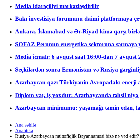
Media idarəçiliyi mərkəzləşdirilir
Bakı investisiya forumunu daimi platformaya çevi
Ankara, İslamabad və Ər-Riyad kimə qarşı birlə
SOFAZ Perunun energetika sektoruna sərmayə ya
Media icmalı: 6 avqust saat 16:00-dan 7 avqust 2
Seçkilərdən sonra Ermənistan və Rusiya gərginliyi
Azərbaycan qazı Türkiyənin Avropadakı enerji am
Diplom var, iş yoxdur: Azərbaycanda təhsil niyə
Azərbaycan minimumu: yaşamağı təmin edən, la
Ana səhifə
Analitika
Rusiya-Azərbaycan müttəfiqlik Bəyannaməsi bizə nə vəd edir?