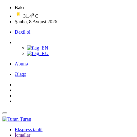
Bakı
0
31.4
C
Şənbə, 8 Avqust 2026
Daxil ol
Abunə
Əlaqə
Turan
Ekspress təhlil
İcmallar