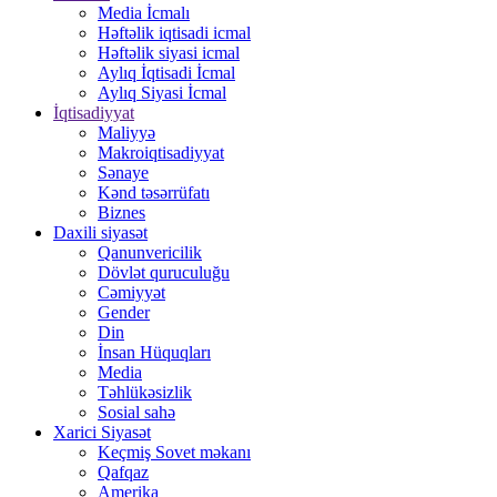
Media İcmalı
Həftəlik iqtisadi icmal
Həftəlik siyasi icmal
Aylıq İqtisadi İcmal
Aylıq Siyasi İcmal
İqtisadiyyat
Maliyyə
Makroiqtisadiyyat
Sənaye
Kənd təsərrüfatı
Biznes
Daxili siyasət
Qanunvericilik
Dövlət quruculuğu
Cəmiyyət
Gender
Din
İnsan Hüquqları
Media
Təhlükəsizlik
Sosial sahə
Xarici Siyasət
Keçmiş Sovet məkanı
Qafqaz
Amerika