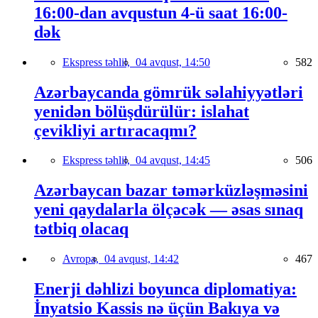
16:00-dan avqustun 4-ü saat 16:00-
dək
Ekspress təhlil,
04 avqust, 14:50
582
Azərbaycanda gömrük səlahiyyətləri
yenidən bölüşdürülür: islahat
çevikliyi artıracaqmı?
Ekspress təhlil,
04 avqust, 14:45
506
Azərbaycan bazar təmərküzləşməsini
yeni qaydalarla ölçəcək — əsas sınaq
tətbiq olacaq
Avropa,
04 avqust, 14:42
467
Enerji dəhlizi boyunca diplomatiya:
İnyatsio Kassis nə üçün Bakıya və