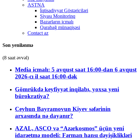
ASTNA
İqtisadiyyat Göstəriciləri
Siyası Monitorinq
Bazarların icmalı
Qarabağ münaqişəsi
Contact az
Son yenilənmə
(8 saat əvvəl)
Media icmalı: 5 avqust saat 16:00-dan 6 avqust
2026-cı il saat 16:00-dək
Gömrükdə keyfiyyət inqilabı, yoxsa yeni
bürokratiya?
Ceyhun Bayramovun Kiyev səfərinin
arxasında nə dayanır?
AZAL, ASCO və “Azərkosmos” üçün yeni
idarəetmə modeli: Fərman hansı dəyişiklikləri