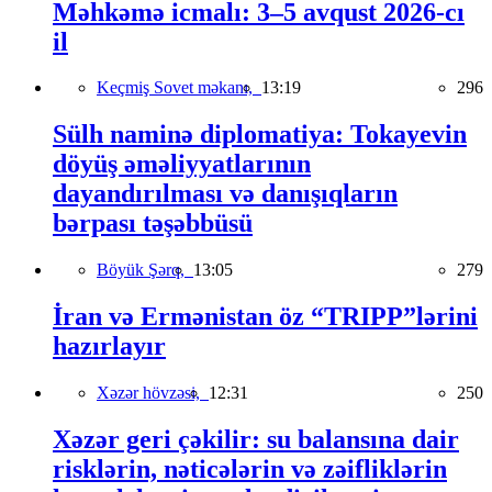
Məhkəmə icmalı: 3–5 avqust 2026-cı
il
Keçmiş Sovet məkanı,
13:19
296
Sülh naminə diplomatiya: Tokayevin
döyüş əməliyyatlarının
dayandırılması və danışıqların
bərpası təşəbbüsü
Böyük Şərq,
13:05
279
İran və Ermənistan öz “TRIPP”lərini
hazırlayır
Xəzər hövzəsi,
12:31
250
Xəzər geri çəkilir: su balansına dair
risklərin, nəticələrin və zəifliklərin