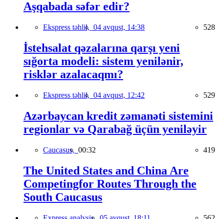
Aşqabada səfər edir?
Ekspress təhlil,
04 avqust, 14:38
528
İstehsalat qəzalarına qarşı yeni
sığorta modeli: sistem yenilənir,
risklər azalacaqmı?
Ekspress təhlil,
04 avqust, 12:42
529
Azərbaycan kredit zəmanəti sistemini
regionlar və Qarabağ üçün yeniləyir
Caucasus,
00:32
419
The United States and China Are
Competingfor Routes Through the
South Caucasus
Express analysis,
05 avqust, 18:11
562