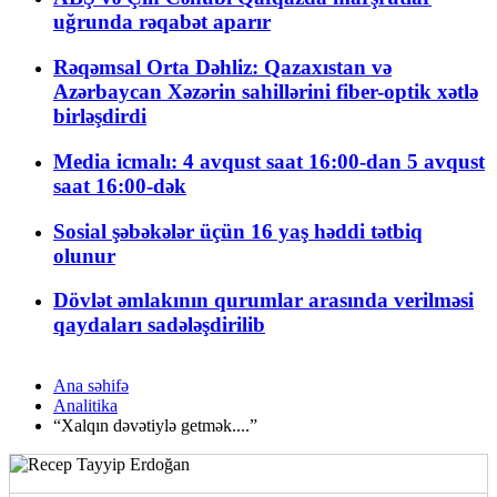
uğrunda rəqabət aparır
Rəqəmsal Orta Dəhliz: Qazaxıstan və
Azərbaycan Xəzərin sahillərini fiber-optik xətlə
birləşdirdi
Media icmalı: 4 avqust saat 16:00-dan 5 avqust
saat 16:00-dək
Sosial şəbəkələr üçün 16 yaş həddi tətbiq
olunur
Dövlət əmlakının qurumlar arasında verilməsi
qaydaları sadələşdirilib
Ana səhifə
Analitika
“Xalqın dəvətiylə getmək....”