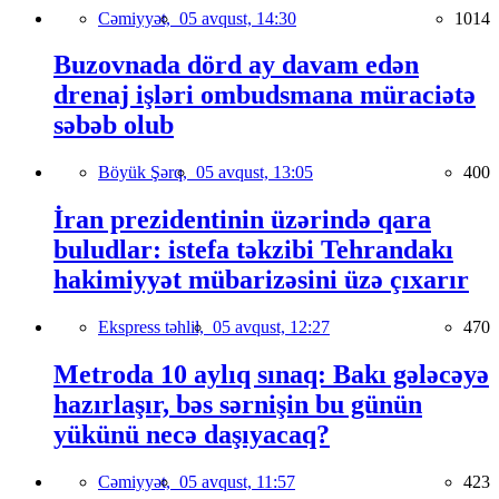
Cəmiyyət,
05 avqust, 14:30
1014
Buzovnada dörd ay davam edən
drenaj işləri ombudsmana müraciətə
səbəb olub
Böyük Şərq,
05 avqust, 13:05
400
İran prezidentinin üzərində qara
buludlar: istefa təkzibi Tehrandakı
hakimiyyət mübarizəsini üzə çıxarır
Ekspress təhlil,
05 avqust, 12:27
470
Metroda 10 aylıq sınaq: Bakı gələcəyə
hazırlaşır, bəs sərnişin bu günün
yükünü necə daşıyacaq?
Cəmiyyət,
05 avqust, 11:57
423