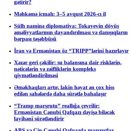
gətirir?
Məhkəmə icmalı: 3–5 avqust 2026-cı il
Sülh naminə diplomatiya: Tokayevin döyüş
əməliyyatlarının dayandırılması və danışıqların
bərpası təşəbbüsü
İran və Ermənistan öz “TRIPP”lərini hazırlayır
Xəzər geri çəkilir: su balansına dair risklərin,
nəticələrin və zəifliklərin kompleks
qiymətləndirilməsi
Əməkhaqları artır, lakin həyat ən çox hiss
edilən sahələrdə daha sürətlə bahalaşır
“Tramp marşrutu” reallığa çevrilir:
Ermənistan Cənubi Qafqazı dəyişə biləcək
layihəni sürətləndirir
ABŞ və Çin Cənubi Qafqazda marşrutlar