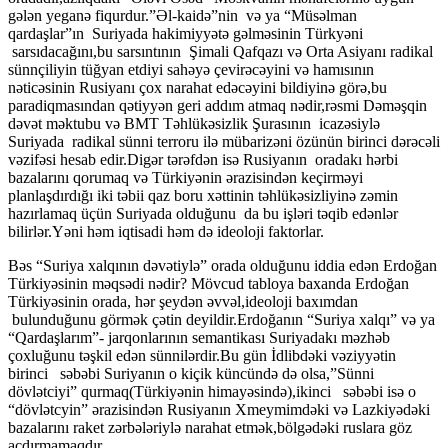
gələn yeganə fiqurdur.”Əl-kaidə”nin və ya “Müsəlman
qardaşlar”ın Suriyada hakimiyyətə gəlməsinin Türkyəni
sarsıdacağını,bu sarsıntının Şimali Qafqazı və Orta Asiyanı radikal
sünnçiliyin tüğyan etdiyi sahəyə çevirəcəyini və hamısının
nəticəsinin Rusiyanı çox narahat edəcəyini bildiyinə görə,bu
paradiqmasından qətiyyən geri addım atmaq nədir,rəsmi Dəməşqin
dəvət məktubu və BMT Təhlükəsizlik Şurasının icazəsiylə
Suriyada radikal sünni terroru ilə mübarizəni özünün birinci dərəcəli
vəzifəsi hesab edir.Digər tərəfdən isə Rusiyanın oradakı hərbi
bazalarını qorumaq və Türkiyənin ərazisindən keçirməyi
planlaşdırdığı iki təbii qaz boru xəttinin təhlükəsizliyinə zəmin
hazırlamaq üçün Suriyada olduğunu da bu işləri təqib edənlər
bilirlər.Yəni həm iqtisadi həm də ideoloji faktorlar.
Bəs “Suriya xalqının dəvətiylə” orada olduğunu iddia edən Erdoğan
Türkiyəsinin məqsədi nədir? Mövcud tabloya baxanda Erdoğan
Türkiyəsinin orada, hər şeydən əvvəl,ideoloji baxımdan
bulunduğunu görmək çətin deyildir.Erdoğanın “Suriya xalqı” və ya
“Qardaşlarım”- jarqonlarının semantikası Suriyadakı məzhəb
çoxluğunu təşkil edən sünnilərdir.Bu gün İdlibdəki vəziyyətin
birinci səbəbi Suriyanın o kiçik küncündə də olsa,”Sünni
dövlətciyi” qurmaq(Türkiyənin himayəsində),ikinci səbəbi isə o
“dövlətcyin” ərazisindən Rusiyanın Xmeymimdəki və Lazkiyədəki
bazalarını raket zərbələriylə narahat etmək,bölgədəki ruslara göz
açdırmamaqdır.