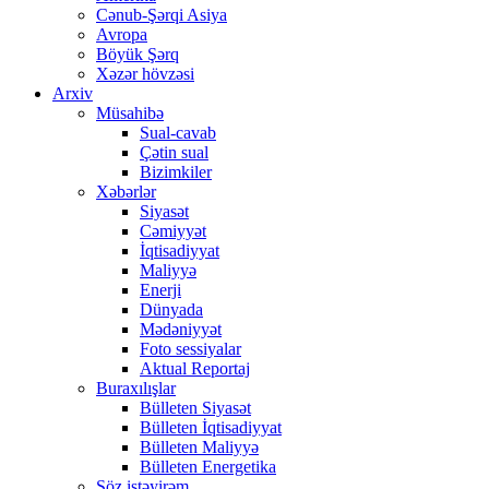
Cənub-Şərqi Asiya
Avropa
Böyük Şərq
Xəzər hövzəsi
Arxiv
Müsahibə
Sual-cavab
Çətin sual
Bizimkiler
Xəbərlər
Siyasət
Cəmiyyət
İqtisadiyyat
Maliyyə
Enerji
Dünyada
Mədəniyyət
Foto sessiyalar
Aktual Reportaj
Buraxılışlar
Bülleten Siyasət
Bülleten İqtisadiyyat
Bülleten Maliyyə
Bülleten Energetika
Söz istəyirəm