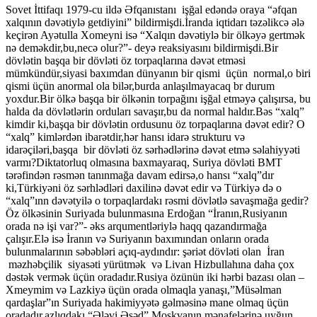
Sovet İttifaqı 1979-cu ildə Əfqanıstanı işğal edəndə oraya “əfqan
xalqının dəvətiylə getdiyini” bildirmişdi.İranda iqtidarı təzəlikcə ələ
keçirən Ayətulla Xomeyni isə “Xalqın dəvətiylə bir ölkəyə gertmək
nə deməkdir,bu,necə olur?”- deyə reaksiyasını bildirmişdi.Bir
dövlətin başqa bir dövləti öz torpaqlarına dəvət etməsi
mümkündür,siyasi baxımdan dünyanın bir qismi üçün normal,o biri
qismi üçün anormal ola bilər,burda anlaşılmayacaq br durum
yoxdur.Bir ölkə başqa bir ölkənin torpağını işğal etməyə çalışırsa, bu
halda da dövlətlərin orduları savaşır,bu da normal haldır.Bəs “xalq”
kimdir ki,başqa bir dövlətin ordusunu öz torpaqlarına dəvət edir? O
“xalq” kimlərdən ibarətdir,hər hansı idarə strukturu və
idarəçiləri,başqa bir dövləti öz sərhədlərinə dəvət etmə səlahiyyəti
varmı?Diktatorluq olmasına baxmayaraq, Suriya dövləti BMT
tərəfindən rəsmən tanınmağa davam edirsə,o hansı “xalq”dır
ki,Türkiyəni öz sərhlədləri daxilinə dəvət edir və Türkiyə də o
“xalq”ınn dəvətyilə o torpaqlardakı rəsmi dövlətlə savaşmağa gedir?
Öz ölkəsinin Suriyada bulunmasına Erdoğan “İranın,Rusiyanın
orada nə işi var?”- əks arqumentləriylə haqq qazandırmağa
çalışır.Elə isə İranın və Suriyanın baxımından onların orada
bulunmalarının səbəbləri açıq-aydındır: şəriət dövləti olan İran
məzhəbçilik siyasəti yürütmək və Livan Hizbullahına daha çox
dəstək vermək üçün oradadır.Rusiya özünün iki hərbi bazası olan –
Xmeymim və Lazkiyə üçün orada olmaqla yanaşı,”Müsəlman
qardaşlar”ın Suriyada hakimiyyətə gəlməsinə mane olmaq üçün
oradadır,azlıqdakı “Ələvi Əsəd” Moskvanın mənafelərinə uyğun