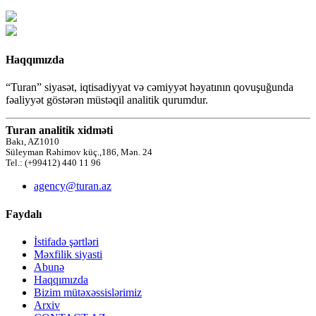
Haqqımızda
“Turan” siyasət, iqtisadiyyat və cəmiyyət həyatının qovuşuğunda
fəaliyyət göstərən müstəqil analitik qurumdur.
Turan analitik xidməti
Bakı, AZ1010
Süleyman Rəhimov küç.,186, Mən. 24
Tel.: (+99412) 440 11 96
agency@turan.az
Faydalı
İstifadə şərtləri
Məxfilik siyasti
Abunə
Haqqımızda
Bizim mütəxəssislərimiz
Arxiv