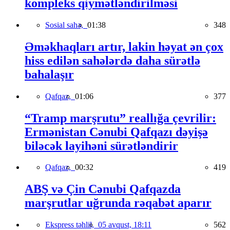
kompleks qiymətləndirilməsi
Sosial sahə,
01:38
348
Əməkhaqları artır, lakin həyat ən çox
hiss edilən sahələrdə daha sürətlə
bahalaşır
Qafqaz,
01:06
377
“Tramp marşrutu” reallığa çevrilir:
Ermənistan Cənubi Qafqazı dəyişə
biləcək layihəni sürətləndirir
Qafqaz,
00:32
419
ABŞ və Çin Cənubi Qafqazda
marşrutlar uğrunda rəqabət aparır
Ekspress təhlil,
05 avqust, 18:11
562