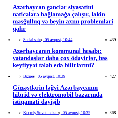
Azərbaycan gənclər siyasətini
nəticələrə bağlamağa çalışır, lakin
məşğulluq və beyin axını problemləri
qalır
Sosial sahə,
05 avqust, 10:44
439
Azərbaycanın kommunal hesabı:
vətəndaşlar daha çox ödəyirlər, bəs
keyfiyyət tələb edə bilirlərmi?
Biznes,
05 avqust, 10:39
427
Güzəştlərin ləğvi Azərbaycanın
hibrid və elektromobil bazarında
istiqaməti dəyişib
Keçmiş Sovet məkanı,
05 avqust, 10:35
368