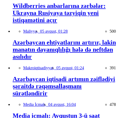
Wildberries anbarlarına zərbələr:
Ukrayna Rusiyaya təzyiqin yeni
istiqamətini açır
Maliyyə,
05 avqust, 01:28
500
Azərbaycan ehtiyatlarını artırır, lakin
manatın dayanıqlılığı hələ də neftdən
asılıdır
Makroiqtisadiyyat,
05 avqust, 01:24
391
Azərbaycan iqtisadi artımın zəiflədiyi
şəraitdə rəqəmsallaşmanı
sürətləndirir
Media İcmalı,
04 avqust, 16:04
478
Media icmalı: Avqustun 3-ü saat