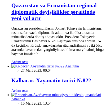
Qazaxıstan və Ermənistan regional
diplomatik dəyişikliklər şəraitində
yeni yol açır
Qazaxıstan prezidenti Kasım-Jomart Tokayevin Ermənistana
rəsmi səfəri vacib diplomatik addım və iki ölkə arasında
münasibətlərdə dönüş nöqtəsi oldu. Prezident Tokayevlə
Ermənistanın Baş naziri Nikol Paşinyan arasında aprelin 15-
də keçirilən görüşdə əməkdaşlığın gücləndirilməsi və iki ölkə
arasında davam edən gərginliyin azaldılmasına yönəlmiş birgə
bəyanat imzalanıb.
Ardını oxu
Analitika
27 Mart 2023, 00:04
Kəlbəcər. Xəyanətin tarixi №822
Ardını oxu
Analitika
16 Mart 2023, 13:54