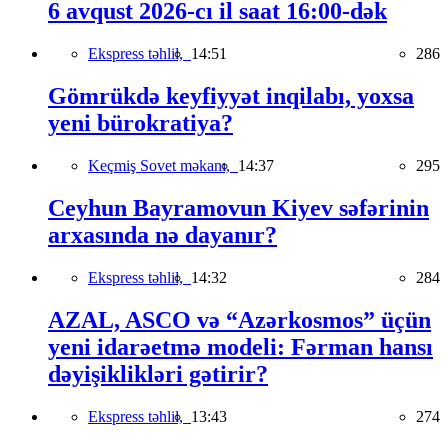
6 avqust 2026-cı il saat 16:00-dək
Ekspress təhlil,
14:51
286
Gömrükdə keyfiyyət inqilabı, yoxsa
yeni bürokratiya?
Keçmiş Sovet məkanı,
14:37
295
Ceyhun Bayramovun Kiyev səfərinin
arxasında nə dayanır?
Ekspress təhlil,
14:32
284
AZAL, ASCO və “Azərkosmos” üçün
yeni idarəetmə modeli: Fərman hansı
dəyişiklikləri gətirir?
Ekspress təhlil,
13:43
274