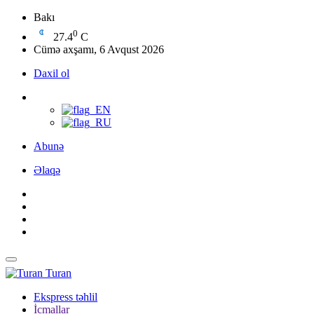
Bakı
0
27.4
C
Cümə axşamı, 6 Avqust 2026
Daxil ol
Abunə
Əlaqə
Turan
Ekspress təhlil
İcmallar