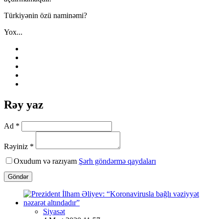
Türkiyənin özü naminəmi?
Yox...
Rəy yaz
Ad *
Rəyiniz *
Oxudum və razıyam
Şərh göndərmə qaydaları
Göndər
Siyasət