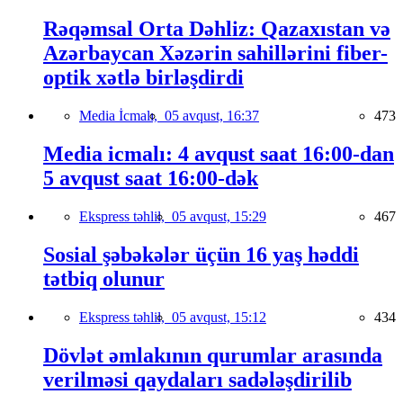
Rəqəmsal Orta Dəhliz: Qazaxıstan və
Azərbaycan Xəzərin sahillərini fiber-
optik xətlə birləşdirdi
Media İcmalı,
05 avqust, 16:37
473
Media icmalı: 4 avqust saat 16:00-dan
5 avqust saat 16:00-dək
Ekspress təhlil,
05 avqust, 15:29
467
Sosial şəbəkələr üçün 16 yaş həddi
tətbiq olunur
Ekspress təhlil,
05 avqust, 15:12
434
Dövlət əmlakının qurumlar arasında
verilməsi qaydaları sadələşdirilib