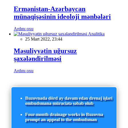
Ermənistan-Azərbaycan
münaqişəsinin ideoloji mənbələri
Ardını oxu
Analitika
25 Mart 2022, 23:44
Məsuliyyətin uğursuz
şaxələndirilməsi
Ardını oxu
Buzovnada dörd ay davam edən drenaj işləri
ombudsmana müraciətə səbəb olub
Four-month drainage works in Buzovna
prompt an appeal to the ombudsman