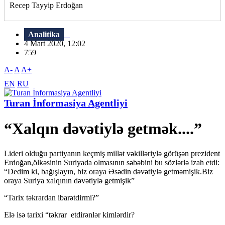
Recep Tayyip Erdoğan
Analitika
4 Mart 2020, 12:02
759
A-
A
A+
EN
RU
Turan İnformasiya Agentliyi
“Xalqın dəvətiylə getmək....”
Lideri olduğu partiyanın keçmiş millət vəkilləriylə görüşən prezident
Erdoğan,ölkəsinin Suriyada olmasının səbəbini bu sözlərlə izah etdi:
“Dedim ki, bağışlayın, biz oraya Əsədin dəvətiylə getməmişik.Biz
oraya Suriya xalqının dəvətiylə getmişik”
“Tarix təkrardan ibarətdirmi?”
Elə isə tarixi “təkrar etdirənlər kimlərdir?