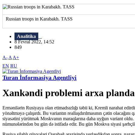
Russian troops in Karabakh. TASS
Analitika
8 Fevral 2022, 14:52
849
A-
A
A+
EN
RU
Turan İnformasiya Agentliyi
Xankəndi problemi arxa planda
Ermənilərin Rusiyaya olan etimadsızlığı təbii ki, Kremli narahat edir
yönəltməyə çalışırdı. Bu variantın reallaşdırılmasının çətin olacağı
siyasətini yürütmək Moskvanın maraqlarına daha uyğun variant oldu.
nümunələrindən bu gün də istifadə edir. Bu gün Moskva siyasi şərhçilə
Rusiya silahlı qüvvələri Qarabağ ərazisində yerləşdikdən sonra nəzar