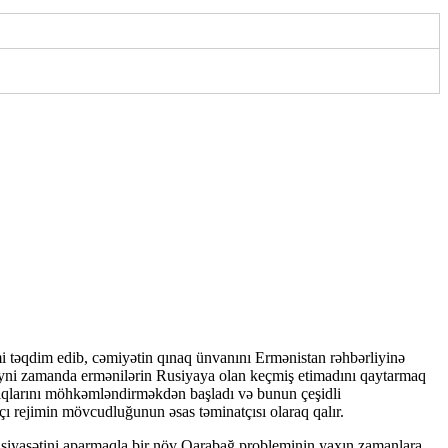
imi təqdim edib, cəmiyətin qınaq ünvanını Ermənistan rəhbərliyinə
, eyni zamanda ermənilərin Rusiyaya olan keçmiş etimadını qaytarmaq
ıqlarını möhkəmləndirməkdən başladı və bunun çeşidli
tçı rejimin mövcudluğunun əsas təminatçısı olaraq qalır.
q siyasətini aparmaqla bir növ Qarabağ probleminin yaxın zamanlara