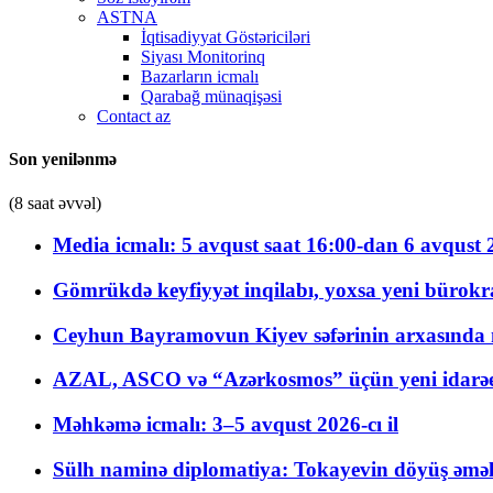
ASTNA
İqtisadiyyat Göstəriciləri
Siyası Monitorinq
Bazarların icmalı
Qarabağ münaqişəsi
Contact az
Son yenilənmə
(8 saat əvvəl)
Media icmalı: 5 avqust saat 16:00-dan 6 avqust 2
Gömrükdə keyfiyyət inqilabı, yoxsa yeni bürokr
Ceyhun Bayramovun Kiyev səfərinin arxasında 
AZAL, ASCO və “Azərkosmos” üçün yeni idarəetm
Məhkəmə icmalı: 3–5 avqust 2026-cı il
Sülh naminə diplomatiya: Tokayevin döyüş əməli