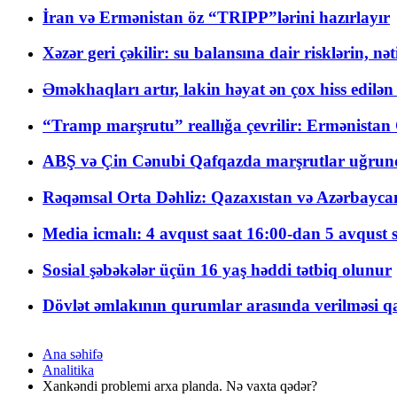
İran və Ermənistan öz “TRIPP”lərini hazırlayır
Xəzər geri çəkilir: su balansına dair risklərin, nə
Əməkhaqları artır, lakin həyat ən çox hiss edilən
“Tramp marşrutu” reallığa çevrilir: Ermənistan C
ABŞ və Çin Cənubi Qafqazda marşrutlar uğrund
Rəqəmsal Orta Dəhliz: Qazaxıstan və Azərbaycan Xə
Media icmalı: 4 avqust saat 16:00-dan 5 avqust 
Sosial şəbəkələr üçün 16 yaş həddi tətbiq olunur
Dövlət əmlakının qurumlar arasında verilməsi qay
Ana səhifə
Analitika
Xankəndi problemi arxa planda. Nə vaxta qədər?