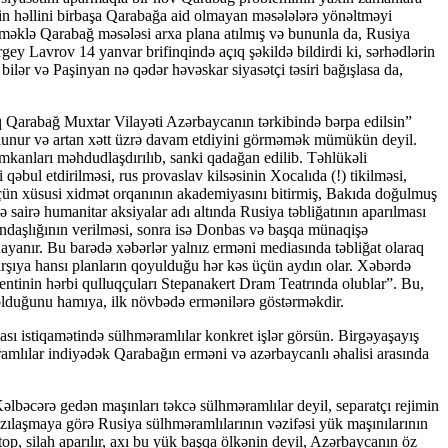
n həllini birbaşa Qarabağa aid olmayan məsələlərə yönəltməyi
əkməklə Qarabağ məsələsi arxa plana atılmış və bununla da, Rusiya
ey Lavrov 14 yanvar brifinqində açıq şəkildə bildirdi ki, sərhədlərin
lər və Paşinyan nə qədər həvəskar siyasətçi təsiri bağışlasa da,
q Qarabağ Muxtar Vilayəti Azərbaycanın tərkibində bərpa edilsin”
s olunur və artan xətt üzrə davam etdiyini görməmək mümükün deyil.
anları məhdudlaşdırılıb, sanki qadağan edilib. Təhlükəli
əbul etdirilməsi, rus provaslav kilsəsinin Xocalıda (!) tikilməsi,
üçün xüsusi xidmət orqanının akademiyasını bitirmiş, Bakıda doğulmuş
irə humanitar aksiyalar adı altında Rusiya təbliğatının aparılması
təndaşlığının verilməsi, sonra isə Donbas və başqa münaqişə
dayanır. Bu barədə xəbərlər yalnız erməni mediasında təbliğat olaraq
rşıya hansı planların qoyulduğu hər kəs üçün aydın olar. Xəbərdə
ntinin hərbi qulluqçuları Stepanakert Dram Teatrında olublar”. Bu,
 olduğunu hamıya, ilk növbədə ermənilərə göstərməkdir.
ası istiqamətində sülhməramlılar konkret işlər görsün. Birgəyaşayış
ramlılar indiyədək Qarabağın erməni və azərbaycanlı əhalisi arasında
lbəcərə gedən maşınları təkcə sülhməramlılar deyil, separatçı rejimin
zılaşmaya görə Rusiya sülhməramlılarının vəzifəsi yük maşınılarının
p, silah aparılır, axı bu yük başqa ölkənin deyil, Azərbaycanın öz