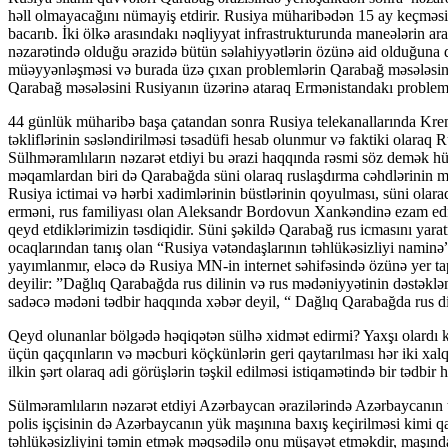
həll olmayacağını nümayiş etdirir. Rusiya müharibədən 15 ay keçməs
bacarıb. İki ölkə arasındakı nəqliyyat infrastrukturunda maneələrin 
nəzarətində olduğu ərazidə bütün səlahiyyətlərin özünə aid olduğuna d
müəyyənləşməsi və burada üzə çıxan problemlərin Qarabağ məsələsinə a
Qarabağ məsələsini Rusiyanın üzərinə ataraq Ermənistandakı problem
44 günlük müharibə başa çatandan sonra Rusiya telekanallarında Krem
təkliflərinin səsləndirilməsi təsadüfi hesab olunmur və faktiki olara
Sülhməramlıların nəzarət etdiyi bu ərazi haqqında rəsmi söz demək 
məqamlardan biri də Qarabağda süni olaraq ruslaşdırma cəhdlərinin müşa
Rusiya ictimai və hərbi xadimlərinin büstlərinin qoyulması, süni ola
erməni, rus familiyası olan Aleksandr Bordovun Xankəndinə ezam edil
qeyd etdiklərimizin təsdiqidir. Süni şəkildə Qarabağ rus icmasını yar
ocaqlarından tanış olan “Rusiya vətəndaşlarının təhlükəsizliyi naminə
yayımlanmır, eləcə də Rusiya MN-in internet səhifəsində özünə yer ta
deyilir: ”Dağlıq Qarabağda rus dilinin və rus mədəniyyətinin dəstəkl
sadəcə mədəni tədbir haqqında xəbər deyil, “ Dağlıq Qarabağda rus di
Qeyd olunanlar bölgədə həqiqətən sülhə xidmət edirmi? Yaxşı olardı ki
üçün qaçqınların və məcburi köçkünlərin geri qaytarılması hər iki xal
ilkin şərt olaraq adi görüşlərin təşkil edilməsi istiqamətində bir tədbir
Sülməramlıların nəzarət etdiyi Azərbaycan ərazilərində Azərbaycanın 
polis işçisinin də Azərbaycanın yük maşınına baxış keçirilməsi kimi 
təhlükəsizliyini təmin etmək məqsədilə onu müşayət etməkdir, maşında