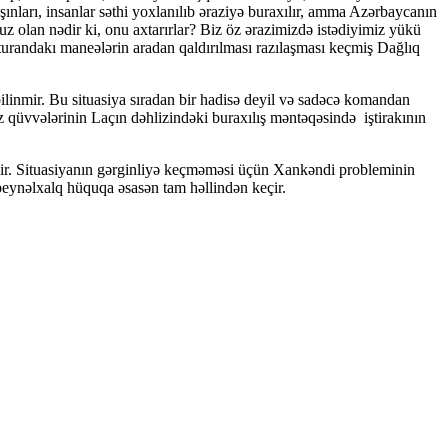
nları, insanlar səthi yoxlanılıb əraziyə buraxılır, amma Azərbaycanın
z olan nədir ki, onu axtarırlar? Biz öz ərazimizdə istədiyimiz yükü
kturandakı maneələrin aradan qaldırılması razılaşması keçmiş Dağlıq
inmir. Bu situasiya sıradan bir hadisə deyil və sadəcə komandan
qüvvələrinin Laçın dəhlizindəki buraxılış məntəqəsində iştirakının
ir. Situasiyanın gərginliyə keçməməsi üçün Xankəndi probleminin
beynəlxalq hüquqa əsasən tam həllindən keçir.