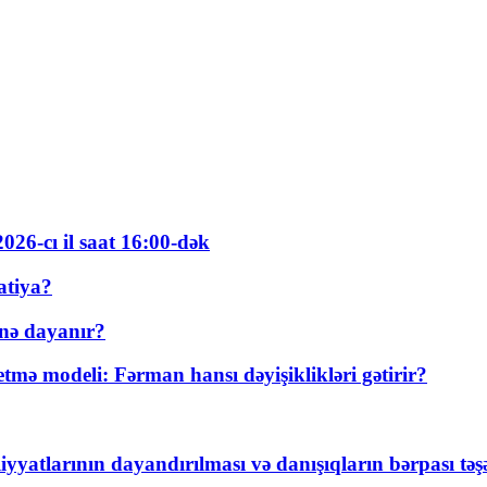
026-cı il saat 16:00-dək
atiya?
nə dayanır?
ə modeli: Fərman hansı dəyişiklikləri gətirir?
yyatlarının dayandırılması və danışıqların bərpası tə