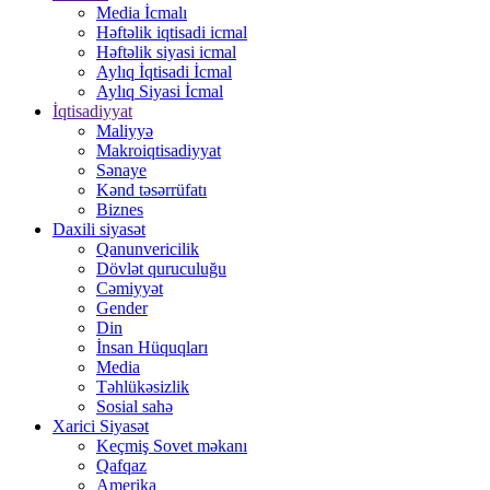
Media İcmalı
Həftəlik iqtisadi icmal
Həftəlik siyasi icmal
Aylıq İqtisadi İcmal
Aylıq Siyasi İcmal
İqtisadiyyat
Maliyyə
Makroiqtisadiyyat
Sənaye
Kənd təsərrüfatı
Biznes
Daxili siyasət
Qanunvericilik
Dövlət quruculuğu
Cəmiyyət
Gender
Din
İnsan Hüquqları
Media
Təhlükəsizlik
Sosial sahə
Xarici Siyasət
Keçmiş Sovet məkanı
Qafqaz
Amerika