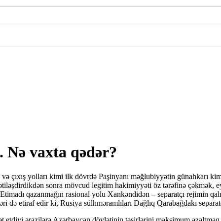
. Nə vaxta qədər?
di və çıxış yolları kimi ilk dövrdə Paşinyanı məğlubiyyətin günahkarı k
nı qətiləşdirdikdən sonra mövcud legitim hakimiyyəti öz tərəfinə çəkmək
 Etimadı qazanmağın rasional yolu Xankəndidən – separatçı rejimin qal
ri də etiraf edir ki, Rusiya sülhməramlıları Dağlıq Qarabağdakı separa
ət etdiyi ərazilərə Azərbaycan dövlətinin təsirlərini maksimum azaltma