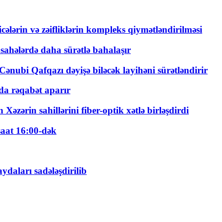
ticələrin və zəifliklərin kompleks qiymətləndirilməsi
 sahələrdə daha sürətlə bahalaşır
ənubi Qafqazı dəyişə biləcək layihəni sürətləndirir
a rəqabət aparır
zərin sahillərini fiber-optik xətlə birləşdirdi
saat 16:00-dək
daları sadələşdirilib