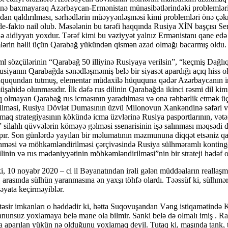
inə baxmayaraq Azərbaycan-Ermənistan münasibətlərindəki problemləri
aradan qaldırılması, sərhədlərin müəyyənləşməsi kimi problemləri önə ç
e-fakto nail olub. Məsələnin bu tərəfi haqqında Rusiya XİN başçısı Serg
idiyyatı yoxdur. Tərəf kimi bu vəziyyət yalnız Ermənistanı qane edə bi
lərin həlli üçün Qarabağ yükündən qismən azad olmağı bacarmış oldu.
l sözçülərinin “Qarabağ 50 illiyinə Rusiyaya verilsin”, “keçmiş Dağlı
q Rusiyanın Qarabağda sənədləşməmiş belə bir siyasət apardığı açıq his
hüququndan tutmuş, elementar müdaxilə hüququna qədər Azərbaycanın imk
hidə olunmasıdır. İlk dəfə rus dilinin Qarabağda ikinci rəsmi dil kimi q
raq olmayan Qarabağ rus icmasının yaradılması və ona rəhbərlik etmək 
məsi, Rusiya Dövlət Dumasının üzvü Milonovun Xankəndinə səfəri və sa
atmaq strategiyasının kökündə icma üzvlərinə Rusiya pasportlarının, və
” silahlı qüvvələrin köməyə gəlməsi ssenarisinin işə salınması məqsədi 
pır. Son günlərdə yayılan bir məlumatının məzmununa diqqət etsəniz qa
ənməsi və möhkəmləndirilməsi çərçivəsində Rusiya sülhməramlı kontinge
linin və rus mədəniyyətinin möhkəmləndirilməsi”nin bir strateji hədəf
, 10 noyabr 2020 – ci il Bəyanatından irəli gələn müddəaların reallaşm
q arasında sülhün yaranmasına ən yaxşı töhfə olardı. Təəssüf ki, sülhmə
 həyata keçirməyiblər.
təsir imkanları o həddədir ki, hətta Suqovuşandan Vəng istiqamətində Kə
qanunsuz yoxlamaya belə mane ola bilmir. Sanki belə də olmalı imiş . Ra
 aparılan yükün nə olduğunu yoxlamaq deyil. Tutaq ki, maşında tank, to