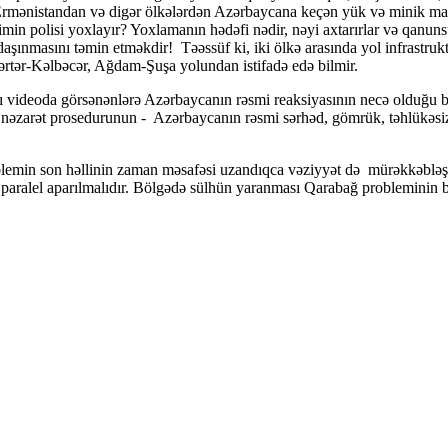
ə Ermənistandan və digər ölkələrdən Azərbaycana keçən yük və minik maşı
min polisi yoxlayır? Yoxlamanın hədəfi nədir, nəyi axtarırlar və qanunsu
 daşınmasını təmin etməkdir! Təəssüf ki, iki ölkə arasında yol infrastru
Tərtər-Kəlbəcər, Ağdam-Şuşa yolundan istifadə edə bilmir.
ideoda görsənənlərə Azərbaycanın rəsmi reaksiyasının necə olduğu bil
 nəzarət prosedurunun - Azərbaycanın rəsmi sərhəd, gömrük, təhlükəsiz 
lemin son həllinin zaman məsafəsi uzandıqca vəziyyət də mürəkkəbləş
 paralel aparılmalıdır. Bölgədə sülhün yaranması Qarabağ probleminin 