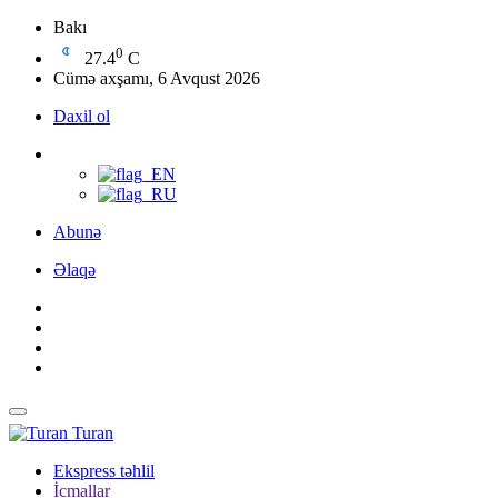
Bakı
0
27.4
C
Cümə axşamı, 6 Avqust 2026
Daxil ol
Abunə
Əlaqə
Turan
Ekspress təhlil
İcmallar