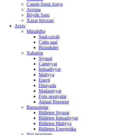
Cənub-Şərqi Asiya
Avropa
Böyük Şərq
Xəzər hövzəsi
Arxiv
Müsahibə
Sual-cavab
Çətin sual
Bizimkiler
Xəbərlər
Siyasət
Cəmiyyət
İqtisadiyyat
Maliyyə
Enerji
Dünyada
Mədəniyyət
Foto sessiyalar
Aktual Reportaj
Buraxılışlar
Bülleten Siyasət
Bülleten İqtisadiyyat
Bülleten Maliyyə
Bülleten Energetika
Söz istəyirəm