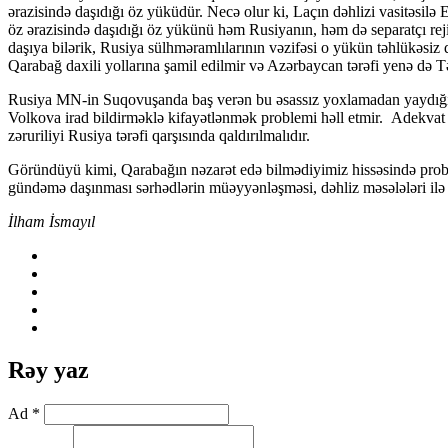
ərazisində daşıdığı öz yüküdür. Necə olur ki, Laçın dəhlizi vasitəsil
öz ərazisində daşıdığı öz yükünü həm Rusiyanın, həm də separatçı reji
daşıya bilərik, Rusiya sülhməramlılarının vəzifəsi o yükün təhlükəsiz
Qarabağ daxili yollarına şamil edilmir və Azərbaycan tərəfi yenə də 
Rusiya MN-in Suqovuşanda baş verən bu əsassız yoxlamadan yaydığı v
Volkova irad bildirməklə kifayətlənmək problemi həll etmir. Adekvat
zəruriliyi Rusiya tərəfi qarşısında qaldırılmalıdır.
Göründüyü kimi, Qarabağın nəzarət edə bilmədiyimiz hissəsində prob
gündəmə daşınması sərhədlərin müəyyənləşməsi, dəhliz məsələləri ilə
İlham İsmayıl
Rəy yaz
Ad *