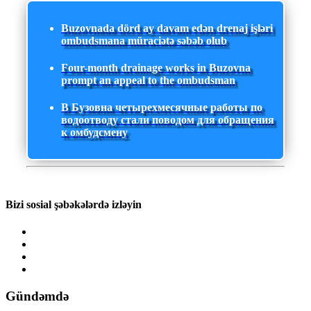
Buzovnada dörd ay davam edən drenaj işləri
ombudsmana müraciətə səbəb olub
Four-month drainage works in Buzovna
prompt an appeal to the ombudsman
В Бузовна четырехмесячные работы по
водоотводу стали поводом для обращения
к омбудсмену
Bizi sosial şəbəkələrdə izləyin
Gündəmdə