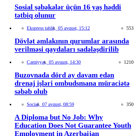
Sosial şəbəkələr üçün 16 yaş həddi
tətbiq olunur
Ekspress təhlil,
05 avqust, 15:12
553
Dövlət əmlakının qurumlar arasında
verilməsi qaydaları sadələşdirilib
Cəmiyyət,
05 avqust, 14:30
1210
Buzovnada dörd ay davam edən
drenaj işləri ombudsmana müraciətə
səbəb olub
Social,
07 avqust, 08:59
350
A Diploma but No Job: Why
Education Does Not Guarantee Youth
Employment in Azerbaijan