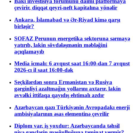
Bakı investisiya forumunu daimi platformaya
çevirir, diqqət qeyri-neft kapitalına yönəlir
Ankara, İslamabad və Ər-Riyad kimə qarşı
birləşir?
SOFAZ Perunun energetika sektoruna sərmayə
yatırıb, lakin sövdələşmənin məbləğini
açıqlamayıb
Media icmalı: 6 avqust saat 16:00-dan 7 avqust
2026-cı il saat 16:00-dək
Seçkilərdən sonra Ermənistan və Rusiya
gərginliyi azaltmağın yollarını axtarır, lakin
əvvəlki ittifaqa qayıdış ehtimalı azdır
Azərbaycan qazı Türkiyənin Avropadakı enerji
ambisiyalarının əsas elementinə çevrilir
Diplom var, iş yoxdur: Azərbaycanda təhsil
niyə gənclərin məşğulluğuna təminat vermir?