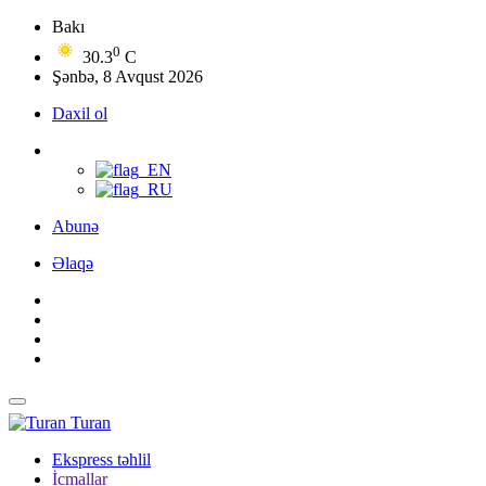
Bakı
0
30.3
C
Şənbə, 8 Avqust 2026
Daxil ol
Abunə
Əlaqə
Turan
Ekspress təhlil
İcmallar