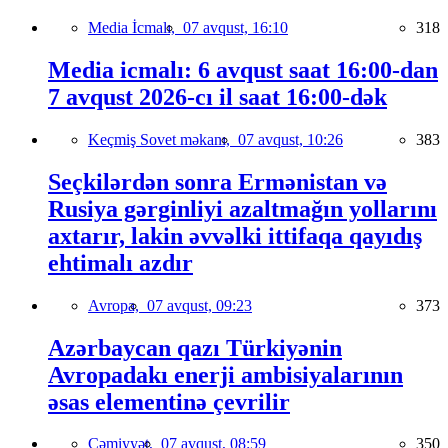
Media İcmalı,
07 avqust, 16:10
318
Media icmalı: 6 avqust saat 16:00-dan
7 avqust 2026-cı il saat 16:00-dək
Keçmiş Sovet məkanı,
07 avqust, 10:26
383
Seçkilərdən sonra Ermənistan və
Rusiya gərginliyi azaltmağın yollarını
axtarır, lakin əvvəlki ittifaqa qayıdış
ehtimalı azdır
Avropa,
07 avqust, 09:23
373
Azərbaycan qazı Türkiyənin
Avropadakı enerji ambisiyalarının
əsas elementinə çevrilir
Cəmiyyət,
07 avqust, 08:59
350