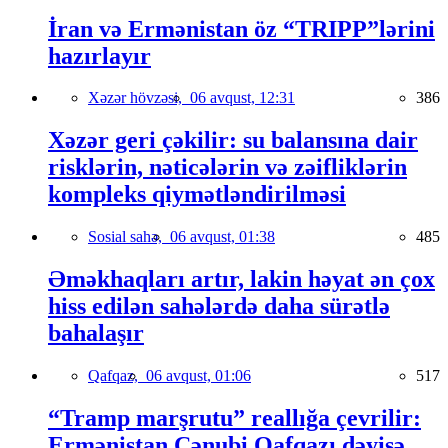
İran və Ermənistan öz “TRIPP”lərini
hazırlayır
Xəzər hövzəsi,
06 avqust, 12:31
386
Xəzər geri çəkilir: su balansına dair
risklərin, nəticələrin və zəifliklərin
kompleks qiymətləndirilməsi
Sosial sahə,
06 avqust, 01:38
485
Əməkhaqları artır, lakin həyat ən çox
hiss edilən sahələrdə daha sürətlə
bahalaşır
Qafqaz,
06 avqust, 01:06
517
“Tramp marşrutu” reallığa çevrilir:
Ermənistan Cənubi Qafqazı dəyişə