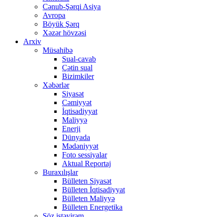
Cənub-Şərqi Asiya
Avropa
Böyük Şərq
Xəzər hövzəsi
Arxiv
Müsahibə
Sual-cavab
Çətin sual
Bizimkiler
Xəbərlər
Siyasət
Cəmiyyət
İqtisadiyyat
Maliyyə
Enerji
Dünyada
Mədəniyyət
Foto sessiyalar
Aktual Reportaj
Buraxılışlar
Bülleten Siyasət
Bülleten İqtisadiyyat
Bülleten Maliyyə
Bülleten Energetika
Söz istəyirəm