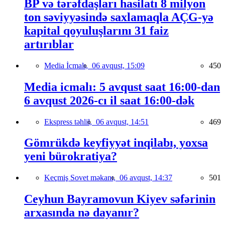
BP və tərəfdaşları hasilatı 8 milyon
ton səviyyəsində saxlamaqla AÇG-yə
kapital qoyuluşlarını 31 faiz
artırıblar
Media İcmalı,
06 avqust, 15:09
450
Media icmalı: 5 avqust saat 16:00-dan
6 avqust 2026-cı il saat 16:00-dək
Ekspress təhlil,
06 avqust, 14:51
469
Gömrükdə keyfiyyət inqilabı, yoxsa
yeni bürokratiya?
Keçmiş Sovet məkanı,
06 avqust, 14:37
501
Ceyhun Bayramovun Kiyev səfərinin
arxasında nə dayanır?