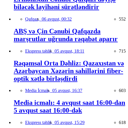
biləcək layihəni sürətləndirir
Qafqaz,
06 avqust, 00:32
552
ABŞ və Çin Cənubi Qafqazda
marşrutlar uğrunda rəqabət aparır
Ekspress təhlil,
05 avqust, 18:11
715
Rəqəmsal Orta Dəhliz: Qazaxıstan və
Azərbaycan Xəzərin sahillərini fiber-
optik xətlə birləşdirdi
Media İcmalı,
05 avqust, 16:37
603
Media icmalı: 4 avqust saat 16:00-dan
5 avqust saat 16:00-dək
Ekspress təhlil,
05 avqust, 15:29
618