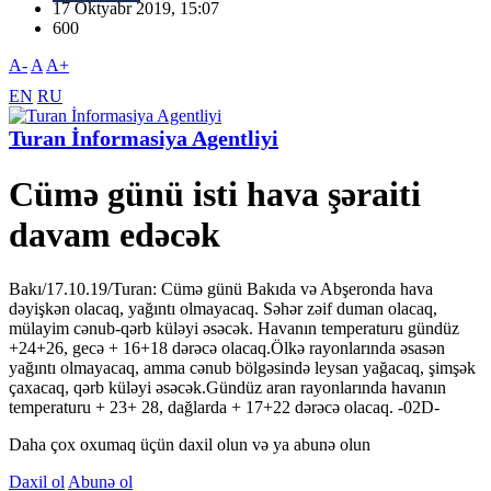
17 Oktyabr 2019, 15:07
600
A-
A
A+
EN
RU
Turan İnformasiya Agentliyi
Cümə günü isti hava şəraiti
davam edəcək
Bakı/17.10.19/Turan: Cümə günü Bakıda və Abşeronda hava
dəyişkən olacaq, yağıntı olmayacaq. Səhər zəif duman olacaq,
mülayim cənub-qərb küləyi əsəcək. Havanın temperaturu gündüz
+24+26, gecə + 16+18 dərəcə olacaq.Ölkə rayonlarında əsasən
yağıntı olmayacaq, amma cənub bölgəsində leysan yağacaq, şimşək
çaxacaq, qərb küləyi əsəcək.Gündüz aran rayonlarında havanın
temperaturu + 23+ 28, dağlarda + 17+22 dərəcə olacaq. -02D-
Daha çox oxumaq üçün daxil olun və ya abunə olun
Daxil ol
Abunə ol