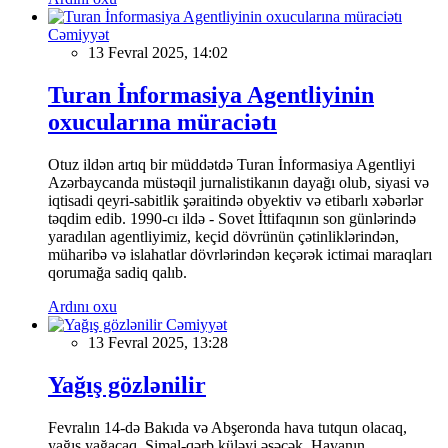
Cəmiyyət
13 Fevral 2025, 14:02
Turan İnformasiya Agentliyinin
oxucularına müraciətı
Otuz ildən artıq bir müddətdə Turan İnformasiya Agentliyi
Azərbaycanda müstəqil jurnalistikanın dayağı olub, siyasi və
iqtisadi qeyri-sabitlik şəraitində obyektiv və etibarlı xəbərlər
təqdim edib. 1990-cı ildə - Sovet İttifaqının son günlərində
yaradılan agentliyimiz, keçid dövrünün çətinliklərindən,
müharibə və islahatlar dövrlərindən keçərək ictimai maraqları
qorumağa sadiq qalıb.
Ardını oxu
Cəmiyyət
13 Fevral 2025, 13:28
Yağış gözlənilir
Fevralın 14-də Bakıda və Abşeronda hava tutqun olacaq,
yağış yağacaq. Şimal-qərb küləyi əsəcək. Havanın