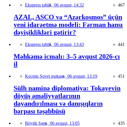
Ekspress təhlil,
06 avqust, 14:32
467
AZAL, ASCO və “Azərkosmos” üçün
yeni idarəetmə modeli: Fərman hansı
dəyişiklikləri gətirir?
Ekspress təhlil,
06 avqust, 13:43
441
Məhkəmə icmalı: 3–5 avqust 2026-cı
il
Keçmiş Sovet məkanı,
06 avqust, 13:19
451
Sülh naminə diplomatiya: Tokayevin
döyüş əməliyyatlarının
dayandırılması və danışıqların
bərpası təşəbbüsü
Böyük Şərq,
06 avqust, 13:05
435