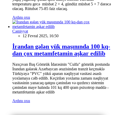
temperaturu gecə müsbət 2 + 4, gündüz müsbət 5 + 7 dərəcə
olacaq. Rütubət 75-85 faiz olacaq.
Ardını oxu
Cəmiyyət
12 Fevral 2025, 16:50
İrandan gələn yük maşınında 100 kq-
dan çox metamfetamin aşkar edilib
Naxçıvan Baş Gömrük İdarəsinin "Culfa" gömrük postunda
İrandan gələrək Azərbaycan ərazisindən tranzit keçməklə
Türkiyəyə "PVC" yükü aparan nəqliyyat vasitəsi əsaslı
yoxlamaya cəlb edilib. Keçirilən yoxlama zamanı nəqliyyat
vasitəsinin yanacaq qatqısı çənindən və qızdırıcı sistemin
çənindən maye halında 101 kq 400 qram psixotrop maddə -
metamfetamin aşkar edilib
Ardını oxu