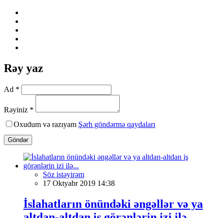
Rəy yaz
Ad *
Rəyiniz *
Oxudum və razıyam
Şərh göndərmə qaydaları
Göndər
Söz istəyirəm
17 Oktyabr 2019 14:38
İslahatların önündəki əngəllər və ya
altdan-altdan iş görənlərin izi ilə...