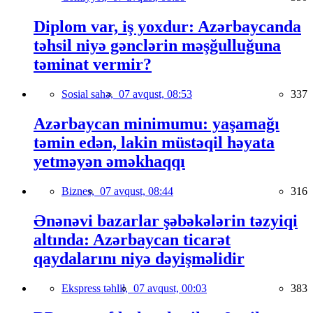
Diplom var, iş yoxdur: Azərbaycanda
təhsil niyə gənclərin məşğulluğuna
təminat vermir?
Sosial sahə,
07 avqust, 08:53
337
Azərbaycan minimumu: yaşamağı
təmin edən, lakin müstəqil həyata
yetməyən əməkhaqqı
Biznes,
07 avqust, 08:44
316
Ənənəvi bazarlar şəbəkələrin təzyiqi
altında: Azərbaycan ticarət
qaydalarını niyə dəyişməlidir
Ekspress təhlil,
07 avqust, 00:03
383