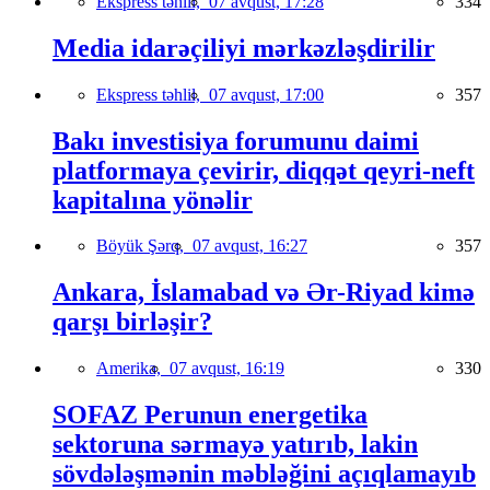
Ekspress təhlil,
07 avqust, 17:28
334
Media idarəçiliyi mərkəzləşdirilir
Ekspress təhlil,
07 avqust, 17:00
357
Bakı investisiya forumunu daimi
platformaya çevirir, diqqət qeyri-neft
kapitalına yönəlir
Böyük Şərq,
07 avqust, 16:27
357
Ankara, İslamabad və Ər-Riyad kimə
qarşı birləşir?
Amerika,
07 avqust, 16:19
330
SOFAZ Perunun energetika
sektoruna sərmayə yatırıb, lakin
sövdələşmənin məbləğini açıqlamayıb