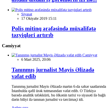
Siyasət
17 Oktyabr 2019 15:11
Polis mitinq ərəfəsində müxalifətə
təzyiqləri artırıb
Cəmiyyət
Cəmiyyət
6 Mart 2025, 20:06
Tanınmış jurnalist Mayis Əlizadə
vəfat edib
Tanınmış jurnalist Mayis Əlizadə martın 6-da səhər saatlarında
İstanbulda qəfil ürək tutmasından vəfat edib. O Türkiyə
barədə analitik təfəkkürü, bu ölkənin tarixi və siyasəti ilə bağlı
dərin biliyi ilə tanınan jurnalist və tərcüməçi idi.
Ardını oxu