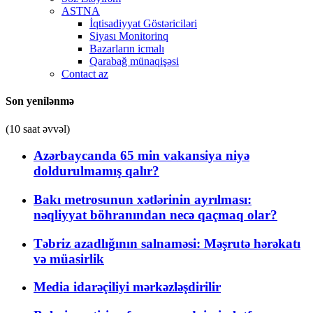
ASTNA
İqtisadiyyat Göstəriciləri
Siyası Monitorinq
Bazarların icmalı
Qarabağ münaqişəsi
Contact az
Son yenilənmə
(10 saat əvvəl)
Azərbaycanda 65 min vakansiya niyə
doldurulmamış qalır?
Bakı metrosunun xətlərinin ayrılması:
nəqliyyat böhranından necə qaçmaq olar?
Təbriz azadlığının salnaməsi: Məşrutə hərəkatı
və müasirlik
Media idarəçiliyi mərkəzləşdirilir