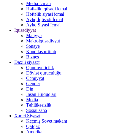
Media İcmalı
Həftəlik iqtisadi icmal
Həftəlik siyasi icmal
Aylıq İqtisadi İcmal
Aylıq Siyasi İcmal
İqtisadiyyat
Maliyyə
Makroiqtisadiyyat
Sənaye
Kənd təsərrüfatı
Biznes
Daxili siyasət
Qanunvericilik
Dövlət quruculuğu
Cəmiyyət
Gender
Din
İnsan Hüquqları
Media
Təhlükəsizlik
Sosial sahə
Xarici Siyasət
Keçmiş Sovet məkanı
Qafqaz
Amerika