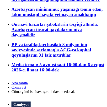
Azərbaycan minimumu: yaşamağı təmin edən,
lakin müstəqil həyata yetməyən əməkhaqqı
Ənənəvi bazarlar şəbəkələrin təzyiqi altında:
Azərbaycan ticarət qaydalarını niyə
dəyişməlidir
BP və tərəfdaşları hasilatı 8 milyon ton
səviyyəsində saxlamaqla AÇG-yə kapital
qoyuluşlarını 31 faiz artırıblar
Media icmalı: 5 avqust saat 16:00-dan 6 avqust
2026-cı il saat 16:00-dək
Ana səhifə
Cəmiyyət
Cümə günü isti hava şəraiti davam edəcək
Cəmiyyət