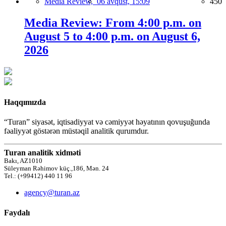
Media Review,
06 avqust, 15:09
450
Media Review: From 4:00 p.m. on
August 5 to 4:00 p.m. on August 6,
2026
Haqqımızda
“Turan” siyasət, iqtisadiyyat və cəmiyyət həyatının qovuşuğunda
fəaliyyət göstərən müstəqil analitik qurumdur.
Turan analitik xidməti
Bakı, AZ1010
Süleyman Rəhimov küç.,186, Mən. 24
Tel.: (+99412) 440 11 96
agency@turan.az
Faydalı