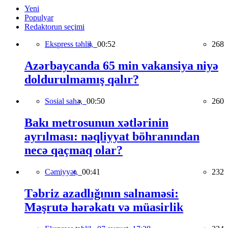
Yeni
Populyar
Redaktorun seçimi
Ekspress təhlil,
00:52
268
Azərbaycanda 65 min vakansiya niyə
doldurulmamış qalır?
Sosial sahə,
00:50
260
Bakı metrosunun xətlərinin
ayrılması: nəqliyyat böhranından
necə qaçmaq olar?
Cəmiyyət,
00:41
232
Təbriz azadlığının salnaməsi:
Məşrutə hərəkatı və müasirlik