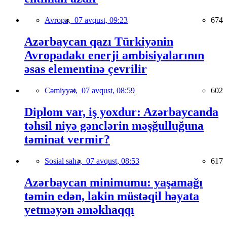
Avropa,
07 avqust, 09:23
674
Azərbaycan qazı Türkiyənin
Avropadakı enerji ambisiyalarının
əsas elementinə çevrilir
Cəmiyyət,
07 avqust, 08:59
602
Diplom var, iş yoxdur: Azərbaycanda
təhsil niyə gənclərin məşğulluğuna
təminat vermir?
Sosial sahə,
07 avqust, 08:53
617
Azərbaycan minimumu: yaşamağı
təmin edən, lakin müstəqil həyata
yetməyən əməkhaqqı