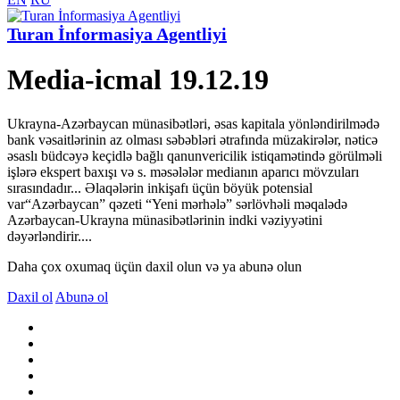
Turan İnformasiya Agentliyi
Media-icmal 19.12.19
Ukrayna-Azərbaycan münasibətləri, əsas kapitala yönləndirilmədə
bank vəsaitlərinin az olması səbəbləri ətrafında müzakirələr, nəticə
əsaslı büdcəyə keçidlə bağlı qanunvericilik istiqamətində görülməli
işlərə ekspert baxışı və s. məsələlər medianın aparıcı mövzuları
sırasındadır... Əlaqələrin inkişafı üçün böyük potensial
var“Azərbaycan” qəzeti “Yeni mərhələ” sərlövhəli məqalədə
Azərbaycan-Ukrayna münasibətlərinin indki vəziyyətini
dəyərləndirir....
Daha çox oxumaq üçün daxil olun və ya abunə olun
Daxil ol
Abunə ol