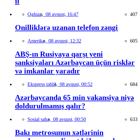
il
Qafqaz,
08 avqust, 16:47
407
Onilliklərə uzanan telefon zəngi
Amerika,
08 avqust, 12:32
605
ABŞ-ın Rusiyaya qarşı yeni
sanksiyaları Azərbaycan üçün risklər
və imkanlar yaradır
Ekspress təhlil,
08 avqust, 00:52
684
Azərbaycanda 65 min vakansiya niyə
doldurulmamış qalır?
Sosial sahə,
08 avqust, 00:50
633
Bakı metrosunun xətlərinin