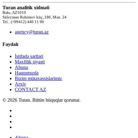
Turan analitik xidməti
Bakı, AZ1010
Süleyman Rəhimov küç.,186, Mən. 24
Tel.: (+99412) 440 11 96
agency@turan.az
Faydalı
İstifadə şərtləri
Məxfilik siyasti
Abunə
Haqqımızda
Bizim mütəxəssislərimiz
Arxiv
CONTACT AZ
© 2026 Turan. Bütün hüquqlar qorunur.
Abunə