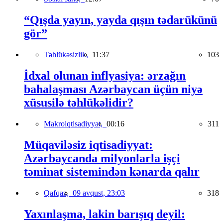
“Qışda yayın, yayda qışın tədarükünü
gör”
Təhlükəsizlik,
11:37
103
İdxal olunan inflyasiya: ərzağın
bahalaşması Azərbaycan üçün niyə
xüsusilə təhlükəlidir?
Makroiqtisadiyyat,
00:16
311
Müqaviləsiz iqtisadiyyat:
Azərbaycanda milyonlarla işçi
təminat sistemindən kənarda qalır
Qafqaz,
09 avqust, 23:03
318
Yaxınlaşma, lakin barışıq deyil: