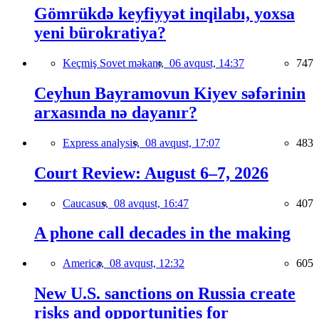
Gömrükdə keyfiyyət inqilabı, yoxsa
yeni bürokratiya?
Keçmiş Sovet məkanı,
06 avqust, 14:37
747
Ceyhun Bayramovun Kiyev səfərinin
arxasında nə dayanır?
Express analysis,
08 avqust, 17:07
483
Court Review: August 6–7, 2026
Caucasus,
08 avqust, 16:47
407
A phone call decades in the making
America,
08 avqust, 12:32
605
New U.S. sanctions on Russia create
risks and opportunities for