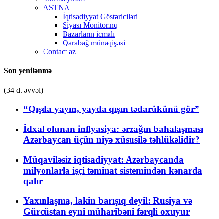
ASTNA
İqtisadiyyat Göstəriciləri
Siyası Monitorinq
Bazarların icmalı
Qarabağ münaqişəsi
Contact az
Son yenilənmə
(34 d. əvvəl)
“Qışda yayın, yayda qışın tədarükünü gör”
İdxal olunan inflyasiya: ərzağın bahalaşması
Azərbaycan üçün niyə xüsusilə təhlükəlidir?
Müqaviləsiz iqtisadiyyat: Azərbaycanda
milyonlarla işçi təminat sistemindən kənarda
qalır
Yaxınlaşma, lakin barışıq deyil: Rusiya və
Gürcüstan eyni müharibəni fərqli oxuyur