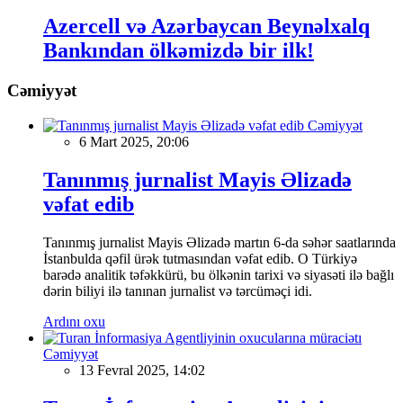
Azercell və Azərbaycan Beynəlxalq
Bankından ölkəmizdə bir ilk!
Cəmiyyət
Cəmiyyət
6 Mart 2025, 20:06
Tanınmış jurnalist Mayis Əlizadə
vəfat edib
Tanınmış jurnalist Mayis Əlizadə martın 6-da səhər saatlarında
İstanbulda qəfil ürək tutmasından vəfat edib. O Türkiyə
barədə analitik təfəkkürü, bu ölkənin tarixi və siyasəti ilə bağlı
dərin biliyi ilə tanınan jurnalist və tərcüməçi idi.
Ardını oxu
Cəmiyyət
13 Fevral 2025, 14:02