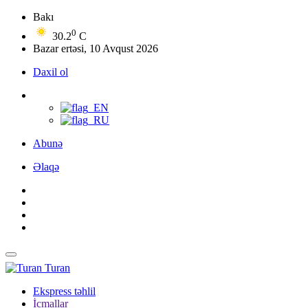
Bakı
0
30.2
C
Bazar ertəsi, 10 Avqust 2026
Daxil ol
Abunə
Əlaqə
Turan
Ekspress təhlil
İcmallar