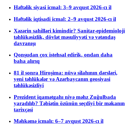
Həftəlik siyasi icmal: 3–9 avqust 2026-cı il
Həftəlik iqtisadi icmal: 2–9 avqust 2026-cı il
Xəzərin sahilləri kimindir? Sanitar-epidemioloji
təhlükəsizlik, dövlət məsuliyyəti və vətəndaş
davranışı
Qonşudan çox istehsal edirik, ondan daha
baha alırıq
81 il sonra Hiroşima: nüvə silahının dərsləri,
yeni təhlükələr və Azərbaycanın geosiyasi
təhlükəsizliyi
Prezident iqamətgahı niyə məhz Zuğulbada
yaradılıb? Təbiətin özünün seçdiyi bir məkanın
tarixçəsi
Məhkəmə icmalı: 6–7 avqust 2026-cı il