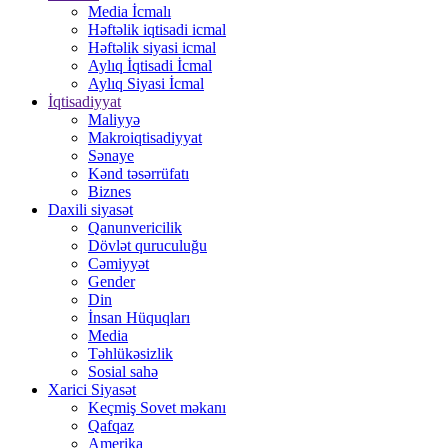
Media İcmalı
Həftəlik iqtisadi icmal
Həftəlik siyasi icmal
Aylıq İqtisadi İcmal
Aylıq Siyasi İcmal
İqtisadiyyat
Maliyyə
Makroiqtisadiyyat
Sənaye
Kənd təsərrüfatı
Biznes
Daxili siyasət
Qanunvericilik
Dövlət quruculuğu
Cəmiyyət
Gender
Din
İnsan Hüquqları
Media
Təhlükəsizlik
Sosial sahə
Xarici Siyasət
Keçmiş Sovet məkanı
Qafqaz
Amerika