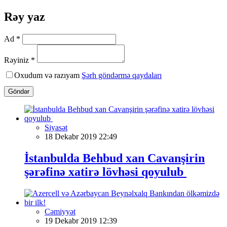
Rəy yaz
Ad *
Rəyiniz *
Oxudum və razıyam
Şərh göndərmə qaydaları
Göndər
Siyasət
18 Dekabr 2019 22:49
İstanbulda Behbud xan Cavanşirin
şərəfinə xatirə lövhəsi qoyulub
Cəmiyyət
19 Dekabr 2019 12:39