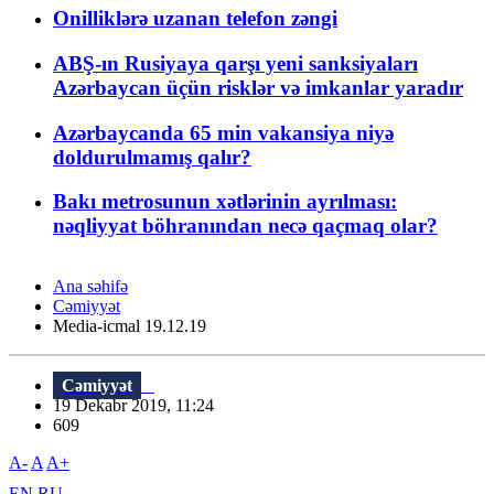
Onilliklərə uzanan telefon zəngi
ABŞ-ın Rusiyaya qarşı yeni sanksiyaları
Azərbaycan üçün risklər və imkanlar yaradır
Azərbaycanda 65 min vakansiya niyə
doldurulmamış qalır?
Bakı metrosunun xətlərinin ayrılması:
nəqliyyat böhranından necə qaçmaq olar?
Ana səhifə
Cəmiyyət
Media-icmal 19.12.19
Cəmiyyət
19 Dekabr 2019, 11:24
609
A-
A
A+
EN
RU