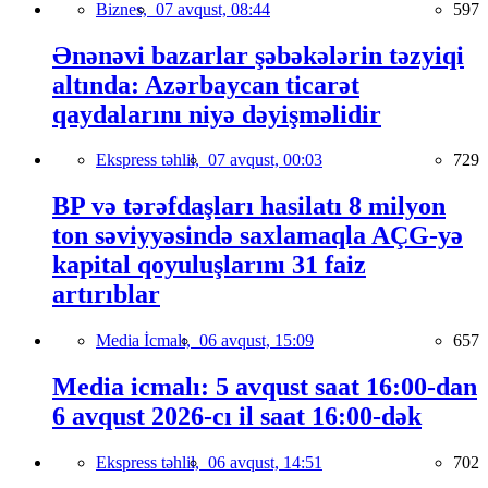
Biznes,
07 avqust, 08:44
597
Ənənəvi bazarlar şəbəkələrin təzyiqi
altında: Azərbaycan ticarət
qaydalarını niyə dəyişməlidir
Ekspress təhlil,
07 avqust, 00:03
729
BP və tərəfdaşları hasilatı 8 milyon
ton səviyyəsində saxlamaqla AÇG-yə
kapital qoyuluşlarını 31 faiz
artırıblar
Media İcmalı,
06 avqust, 15:09
657
Media icmalı: 5 avqust saat 16:00-dan
6 avqust 2026-cı il saat 16:00-dək
Ekspress təhlil,
06 avqust, 14:51
702