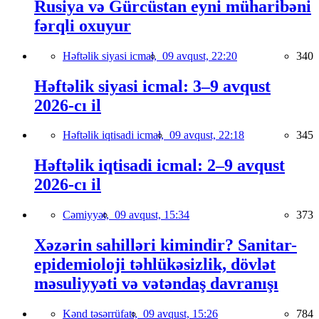
Rusiya və Gürcüstan eyni müharibəni
fərqli oxuyur
Həftəlik siyasi icmal,
09 avqust, 22:20
340
Həftəlik siyasi icmal: 3–9 avqust
2026-cı il
Həftəlik iqtisadi icmal,
09 avqust, 22:18
345
Həftəlik iqtisadi icmal: 2–9 avqust
2026-cı il
Cəmiyyət,
09 avqust, 15:34
373
Xəzərin sahilləri kimindir? Sanitar-
epidemioloji təhlükəsizlik, dövlət
məsuliyyəti və vətəndaş davranışı
Kənd təsərrüfatı,
09 avqust, 15:26
784