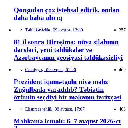
Qonşudan çox istehsal edirik, ondan
daha baha alırıq
Təhlükəsizlik,
09 avqust, 13:40
357
81 il sonra Hiroşima: nüvə silahının
dərsləri, yeni təhlükələr və
Azərbaycanın geosiyasi təhlükəsizliyi
Cəmiyyət,
09 avqust, 01:26
469
Prezident iqamətgahı niyə məhz
Zuğulbada yaradılıb? Təbiətin
özünün seçdiyi bir məkanın tarixçəsi
Ekspress təhlil,
08 avqust, 17:07
483
Məhkəmə icmalı: 6–7 avqust 2026-cı