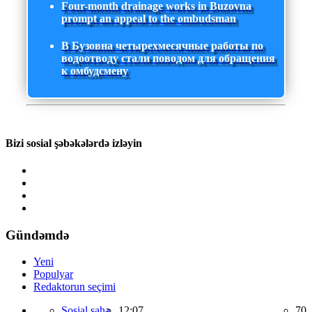
Four-month drainage works in Buzovna
prompt an appeal to the ombudsman
В Бузовна четырехмесячные работы по
водоотводу стали поводом для обращения
к омбудсмену
Bizi sosial şəbəkələrdə izləyin
Gündəmdə
Yeni
Populyar
Redaktorun seçimi
Sosial sahə,
12:07
70