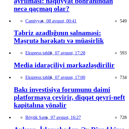
ayrılması: nəqliyyat böhranından
necə qaçmaq olar?
Cəmiyyət,
08 avqust, 00:41
549
Təbriz azadlığının salnaməsi:
Məşrutə hərəkatı və müasirlik
Ekspress təhlil,
07 avqust, 17:28
593
Media idarəçiliyi mərkəzləşdirilir
Ekspress təhlil,
07 avqust, 17:00
734
Bakı investisiya forumunu daimi
platformaya çevirir, diqqət qeyri-neft
kapitalına yönəlir
Böyük Şərq,
07 avqust, 16:27
728