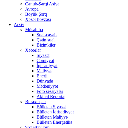
Cənub-Şərqi Asiya
Avropa
Böyük Şərq
Xəzər hövzəsi
Arxiv
Müsahibə
Sual-cavab
Çətin sual
Bizimkiler
Xəbərlər
Siyasət
Cəmiyyət
İqtisadiyyat
Maliyyə
Enerji
Dünyada
Mədəniyyət
Foto sessiyalar
Aktual Reportaj
Buraxılışlar
Bülleten Siyasət
Bülleten İqtisadiyyat
Bülleten Maliyyə
Bülleten Energetika
Söz istəyirəm