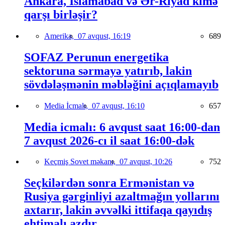
Ankara, İslamabad və Ər-Riyad kimə
qarşı birləşir?
Amerika,
07 avqust, 16:19
689
SOFAZ Perunun energetika
sektoruna sərmayə yatırıb, lakin
sövdələşmənin məbləğini açıqlamayıb
Media İcmalı,
07 avqust, 16:10
657
Media icmalı: 6 avqust saat 16:00-dan
7 avqust 2026-cı il saat 16:00-dək
Keçmiş Sovet məkanı,
07 avqust, 10:26
752
Seçkilərdən sonra Ermənistan və
Rusiya gərginliyi azaltmağın yollarını
axtarır, lakin əvvəlki ittifaqa qayıdış
ehtimalı azdır