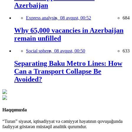
Azerbaijan
Express analysis,
08 avqust, 00:52
684
Why 65,000 vacancies in Azerbaijan
remain unfilled
Social sphere,
08 avqust, 00:50
633
Separating Baku Metro Lines: How
Can a Transport Collapse Be
Avoided?
Haqqımızda
“Turan” siyasət, iqtisadiyyat və cəmiyyət həyatının qovuşuğunda
fəaliyyət göstərən müstəqil analitik qurumdur.