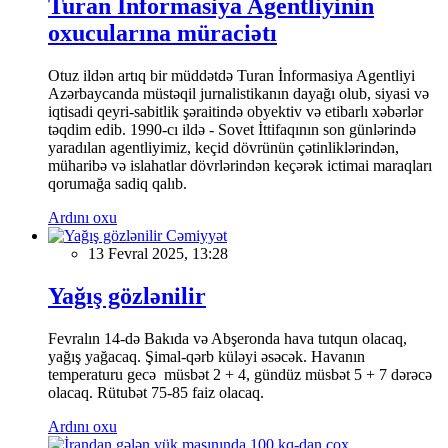
Turan İnformasiya Agentliyinin
oxucularına müraciətı
Otuz ildən artıq bir müddətdə Turan İnformasiya Agentliyi
Azərbaycanda müstəqil jurnalistikanın dayağı olub, siyasi və
iqtisadi qeyri-sabitlik şəraitində obyektiv və etibarlı xəbərlər
təqdim edib. 1990-cı ildə - Sovet İttifaqının son günlərində
yaradılan agentliyimiz, keçid dövrünün çətinliklərindən,
müharibə və islahatlar dövrlərindən keçərək ictimai maraqları
qorumağa sadiq qalıb.
Ardını oxu
Cəmiyyət
13 Fevral 2025, 13:28
Yağış gözlənilir
Fevralın 14-də Bakıda və Abşeronda hava tutqun olacaq,
yağış yağacaq. Şimal-qərb küləyi əsəcək. Havanın
temperaturu gecə müsbət 2 + 4, gündüz müsbət 5 + 7 dərəcə
olacaq. Rütubət 75-85 faiz olacaq.
Ardını oxu