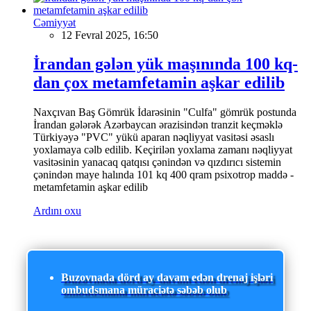
Cəmiyyət
12 Fevral 2025, 16:50
İrandan gələn yük maşınında 100 kq-
dan çox metamfetamin aşkar edilib
Naxçıvan Baş Gömrük İdarəsinin "Culfa" gömrük postunda
İrandan gələrək Azərbaycan ərazisindən tranzit keçməklə
Türkiyəyə "PVC" yükü aparan nəqliyyat vasitəsi əsaslı
yoxlamaya cəlb edilib. Keçirilən yoxlama zamanı nəqliyyat
vasitəsinin yanacaq qatqısı çənindən və qızdırıcı sistemin
çənindən maye halında 101 kq 400 qram psixotrop maddə -
metamfetamin aşkar edilib
Ardını oxu
Buzovnada dörd ay davam edən drenaj işləri
ombudsmana müraciətə səbəb olub