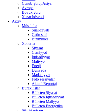
Cənub-Şərqi Asiya
Avropa
Böyük Şərq
Xəzər hövzəsi
Arxiv
Müsahibə
Sual-cavab
Çətin sual
Bizimkiler
Xəbərlər
Siyasət
Cəmiyyət
İqtisadiyyat
Maliyyə
Enerji
Dünyada
Mədəniyyət
Foto sessiyalar
Aktual Reportaj
Buraxılışlar
Bülleten Siyasət
Bülleten İqtisadiyyat
Bülleten Maliyyə
Bülleten Energetika
Söz istəyirəm