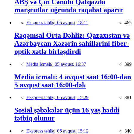
ABŞ və Çin Cənubi Qafqazda
marşrutlar uğrunda rəqabət aparır
Ekspress təhlil,
05 avqust, 18:11
465
Rəqəmsal Orta Dəhliz: Qazaxıstan və
Azərbaycan Xəzərin sahillərini fiber-
optik xətlə birləşdirdi
Media İcmalı,
05 avqust, 16:37
399
Media icmalı: 4 avqust saat 16:00-dan
5 avqust saat 16:00-dək
Ekspress təhlil,
05 avqust, 15:29
381
Sosial şəbəkələr üçün 16 yaş həddi
tətbiq olunur
Ekspress təhlil,
05 avqust, 15:12
340