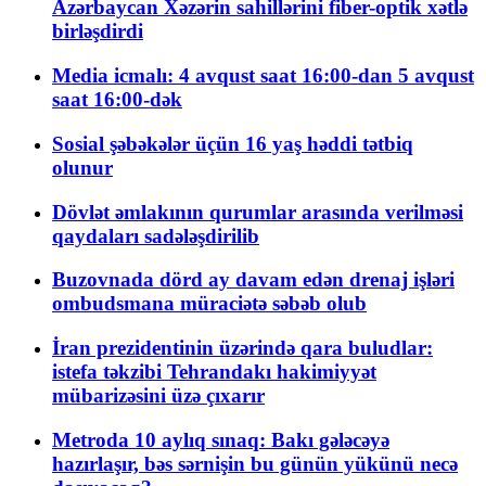
Azərbaycan Xəzərin sahillərini fiber-optik xətlə
birləşdirdi
Media icmalı: 4 avqust saat 16:00-dan 5 avqust
saat 16:00-dək
Sosial şəbəkələr üçün 16 yaş həddi tətbiq
olunur
Dövlət əmlakının qurumlar arasında verilməsi
qaydaları sadələşdirilib
Buzovnada dörd ay davam edən drenaj işləri
ombudsmana müraciətə səbəb olub
İran prezidentinin üzərində qara buludlar:
istefa təkzibi Tehrandakı hakimiyyət
mübarizəsini üzə çıxarır
Metroda 10 aylıq sınaq: Bakı gələcəyə
hazırlaşır, bəs sərnişin bu günün yükünü necə