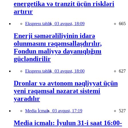
energetika və tranzit üçün riskləri
artırır
Ekspress təhlil,
03 avqust, 18:09
665
Enerji səmərəliliyinin idarə
olunmasını rəqəmsallaşdırılır,
Fondun maliyyə dayanıqlığını
gücləndirilir
Ekspress təhlil,
03 avqust, 18:00
627
Dronlar və avtonom nəqliyyat üçün
yeni rəqəmsal nəzarət sistemi
yaradılır
Media İcmalı,
03 avqust, 17:19
527
Media icmalı: İyulun 31-i saat 16:00-