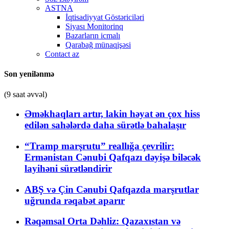
ASTNA
İqtisadiyyat Göstəriciləri
Siyası Monitorinq
Bazarların icmalı
Qarabağ münaqişəsi
Contact az
Son yenilənmə
(9 saat əvvəl)
Əməkhaqları artır, lakin həyat ən çox hiss
edilən sahələrdə daha sürətlə bahalaşır
“Tramp marşrutu” reallığa çevrilir:
Ermənistan Cənubi Qafqazı dəyişə biləcək
layihəni sürətləndirir
ABŞ və Çin Cənubi Qafqazda marşrutlar
uğrunda rəqabət aparır
Rəqəmsal Orta Dəhliz: Qazaxıstan və