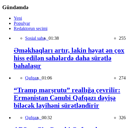
Gündəmdə
Yeni
Populyar
Redaktorun seçimi
Sosial sahə,
01:38
255
Əməkhaqları artır, lakin həyat ən çox
hiss edilən sahələrdə daha sürətlə
bahalaşır
Qafqaz,
01:06
274
“Tramp marşrutu” reallığa çevrilir:
Ermənistan Cənubi Qafqazı dəyişə
biləcək layihəni sürətləndirir
Qafqaz,
00:32
326