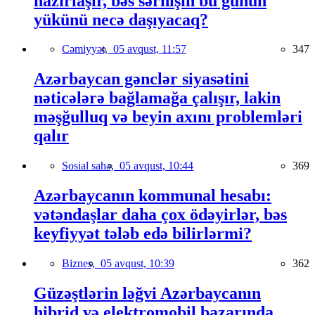
hazırlaşır, bəs sərnişin bu günün
yükünü necə daşıyacaq?
Cəmiyyət,
05 avqust, 11:57
347
Azərbaycan gənclər siyasətini
nəticələrə bağlamağa çalışır, lakin
məşğulluq və beyin axını problemləri
qalır
Sosial sahə,
05 avqust, 10:44
369
Azərbaycanın kommunal hesabı:
vətəndaşlar daha çox ödəyirlər, bəs
keyfiyyət tələb edə bilirlərmi?
Biznes,
05 avqust, 10:39
362
Güzəştlərin ləğvi Azərbaycanın
hibrid və elektromobil bazarında