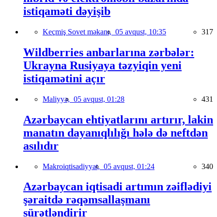
istiqaməti dəyişib
Keçmiş Sovet məkanı,
05 avqust, 10:35
317
Wildberries anbarlarına zərbələr:
Ukrayna Rusiyaya təzyiqin yeni
istiqamətini açır
Maliyyə,
05 avqust, 01:28
431
Azərbaycan ehtiyatlarını artırır, lakin
manatın dayanıqlılığı hələ də neftdən
asılıdır
Makroiqtisadiyyat,
05 avqust, 01:24
340
Azərbaycan iqtisadi artımın zəiflədiyi
şəraitdə rəqəmsallaşmanı
sürətləndirir