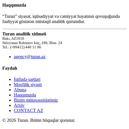
Haqqımızda
“Turan” siyasət, iqtisadiyyat və cəmiyyət həyatının qovuşuğunda
fəaliyyət göstərən müstəqil analitik qurumdur.
Turan analitik xidməti
Bakı, AZ1010
Süleyman Rəhimov küç.,186, Mən. 24
Tel.: (+99412) 440 11 96
agency@turan.az
Faydalı
İstifadə şərtləri
Məxfilik siyasti
Abunə
Haqqımızda
Bizim mütəxəssislərimiz
Arxiv
CONTACT AZ
© 2026 Turan. Bütün hüquqlar qorunur.