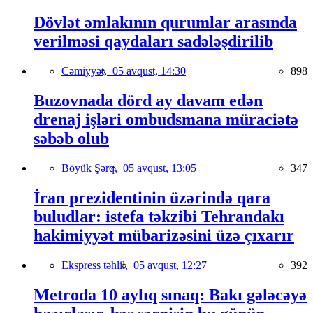
Dövlət əmlakının qurumlar arasında
verilməsi qaydaları sadələşdirilib
Cəmiyyət,
05 avqust, 14:30
898
Buzovnada dörd ay davam edən
drenaj işləri ombudsmana müraciətə
səbəb olub
Böyük Şərq,
05 avqust, 13:05
347
İran prezidentinin üzərində qara
buludlar: istefa təkzibi Tehrandakı
hakimiyyət mübarizəsini üzə çıxarır
Ekspress təhlil,
05 avqust, 12:27
392
Metroda 10 aylıq sınaq: Bakı gələcəyə