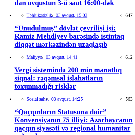
dan avqustun 3-ü saat 16:00-dək
Təhlükəsizlik,
03 avqust, 15:03
647
“Unudulmuş” dövlət çevrilişi işi:
Ramiz Mehdiyev barəsində istintaq
diqqət mərkəzindən uzaqlaşıb
Maliyyə,
03 avqust, 14:41
612
Vergi sistemində 200 min manatlıq
siqnal: rəqəmsal islahatların
toxunmadığı risklər
Sosial sahə,
03 avqust, 14:25
563
“Qaçqınların Statusuna dair”
Konvensiyanın 75 illiyi: Azərbaycanın
qaçqın siyasəti və regional humanitar