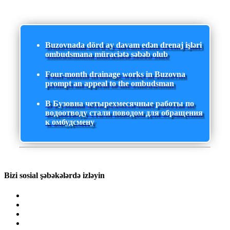
Buzovnada dörd ay davam edən drenaj işləri
ombudsmana müraciətə səbəb olub
Four-month drainage works in Buzovna
prompt an appeal to the ombudsman
В Бузовна четырехмесячные работы по
водоотводу стали поводом для обращения
к омбудсмену
Bizi sosial şəbəkələrdə izləyin