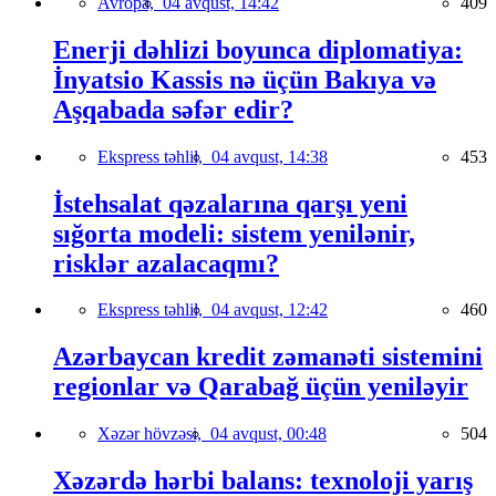
Avropa,
04 avqust, 14:42
409
Enerji dəhlizi boyunca diplomatiya:
İnyatsio Kassis nə üçün Bakıya və
Aşqabada səfər edir?
Ekspress təhlil,
04 avqust, 14:38
453
İstehsalat qəzalarına qarşı yeni
sığorta modeli: sistem yenilənir,
risklər azalacaqmı?
Ekspress təhlil,
04 avqust, 12:42
460
Azərbaycan kredit zəmanəti sistemini
regionlar və Qarabağ üçün yeniləyir
Xəzər hövzəsi,
04 avqust, 00:48
504
Xəzərdə hərbi balans: texnoloji yarış