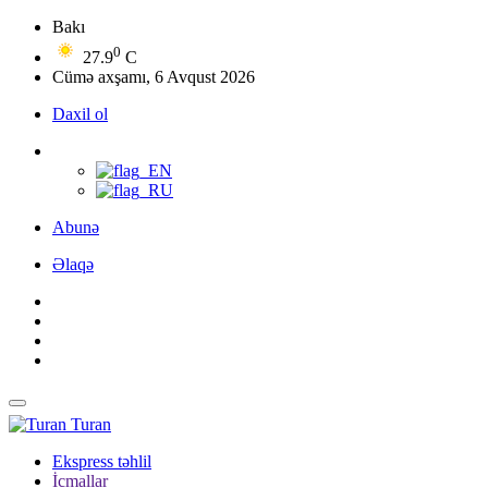
Bakı
0
27.9
C
Cümə axşamı, 6 Avqust 2026
Daxil ol
Abunə
Əlaqə
Turan
Ekspress təhlil
İcmallar