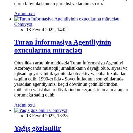
dərin biliyi ilə tanınan jurnalist və tərcüməçi idi.
Ardını oxu
Cəmiyyət
13 Fevral 2025, 14:02
Turan İnformasiya Agentliyinin
oxucularına müraciətı
Otuz ildən artıq bir müddətdə Turan İnformasiya Agentliyi
Azərbaycanda müstəqil jurnalistikanın dayağı olub, siyasi və
iqtisadi qeyri-sabitlik şəraitində obyektiv və etibarlı xəbərlər
təqdim edib. 1990-cı ildə - Sovet İttifaqının son günlərində
yaradılan agentliyimiz, keçid dövrünün çətinliklərindən,
müharibə və islahatlar dövrlərindən keçərək ictimai maraqları
qorumağa sadiq qalıb.
Ardını oxu
Cəmiyyət
13 Fevral 2025, 13:28
Yağış gözlənilir