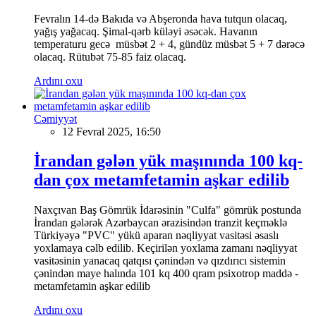
Fevralın 14-də Bakıda və Abşeronda hava tutqun olacaq,
yağış yağacaq. Şimal-qərb küləyi əsəcək. Havanın
temperaturu gecə müsbət 2 + 4, gündüz müsbət 5 + 7 dərəcə
olacaq. Rütubət 75-85 faiz olacaq.
Ardını oxu
Cəmiyyət
12 Fevral 2025, 16:50
İrandan gələn yük maşınında 100 kq-
dan çox metamfetamin aşkar edilib
Naxçıvan Baş Gömrük İdarəsinin "Culfa" gömrük postunda
İrandan gələrək Azərbaycan ərazisindən tranzit keçməklə
Türkiyəyə "PVC" yükü aparan nəqliyyat vasitəsi əsaslı
yoxlamaya cəlb edilib. Keçirilən yoxlama zamanı nəqliyyat
vasitəsinin yanacaq qatqısı çənindən və qızdırıcı sistemin
çənindən maye halında 101 kq 400 qram psixotrop maddə -
metamfetamin aşkar edilib
Ardını oxu