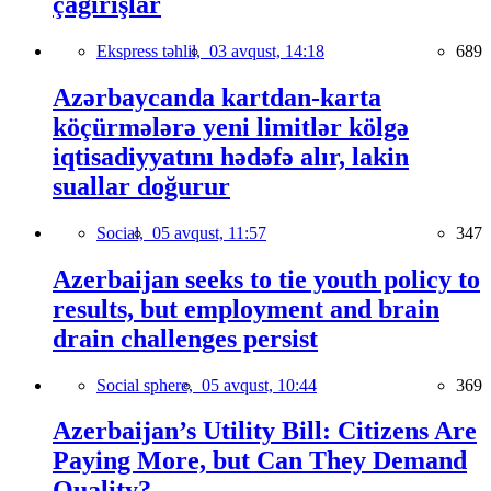
çağırışlar
Ekspress təhlil,
03 avqust, 14:18
689
Azərbaycanda kartdan-karta
köçürmələrə yeni limitlər kölgə
iqtisadiyyatını hədəfə alır, lakin
suallar doğurur
Social,
05 avqust, 11:57
347
Azerbaijan seeks to tie youth policy to
results, but employment and brain
drain challenges persist
Social sphere,
05 avqust, 10:44
369
Azerbaijan’s Utility Bill: Citizens Are
Paying More, but Can They Demand
Quality?