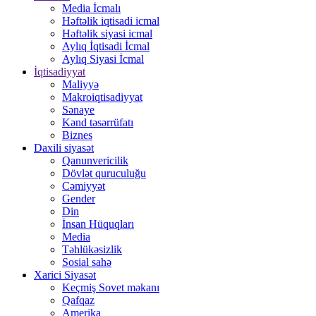
Media İcmalı
Həftəlik iqtisadi icmal
Həftəlik siyasi icmal
Aylıq İqtisadi İcmal
Aylıq Siyasi İcmal
İqtisadiyyat
Maliyyə
Makroiqtisadiyyat
Sənaye
Kənd təsərrüfatı
Biznes
Daxili siyasət
Qanunvericilik
Dövlət quruculuğu
Cəmiyyət
Gender
Din
İnsan Hüquqları
Media
Təhlükəsizlik
Sosial sahə
Xarici Siyasət
Keçmiş Sovet məkanı
Qafqaz
Amerika