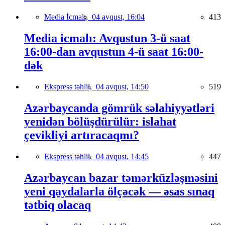
Media İcmalı,
04 avqust, 16:04
413
Media icmalı: Avqustun 3-ü saat
16:00-dan avqustun 4-ü saat 16:00-
dək
Ekspress təhlil,
04 avqust, 14:50
519
Azərbaycanda gömrük səlahiyyətləri
yenidən bölüşdürülür: islahat
çevikliyi artıracaqmı?
Ekspress təhlil,
04 avqust, 14:45
447
Azərbaycan bazar təmərküzləşməsini
yeni qaydalarla ölçəcək — əsas sınaq
tətbiq olacaq