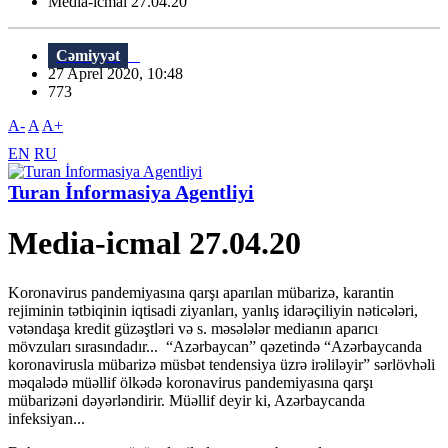
Media-icmal 27.04.20
Cəmiyyət
27 Aprel 2020, 10:48
773
A-
A
A+
EN
RU
Turan İnformasiya Agentliyi
Media-icmal 27.04.20
Koronavirus pandemiyasına qarşı aparılan mübarizə, karantin
rejiminin tətbiqinin iqtisadi ziyanları, yanlış idarəçiliyin nəticələri,
vətəndaşa kredit güzəştləri və s. məsələlər medianın aparıcı
mövzuları sırasındadır... “Azərbaycan” qəzetində “Azərbaycanda
koronavirusla mübarizə müsbət tendensiya üzrə irəliləyir” sərlövhəli
məqalədə müəllif ölkədə koronavirus pandemiyasına qarşı
mübarizəni dəyərləndirir. Müəllif deyir ki, Azərbaycanda
infeksiyan...