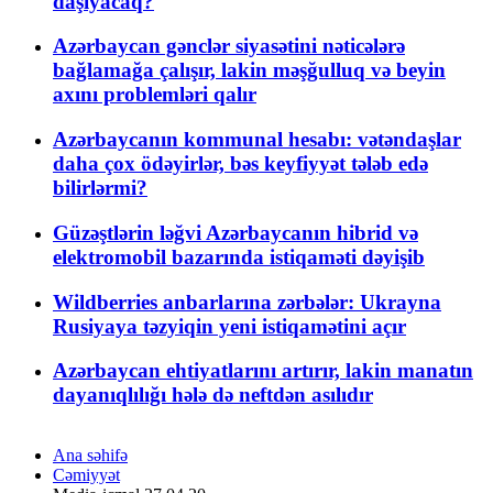
daşıyacaq?
Azərbaycan gənclər siyasətini nəticələrə
bağlamağa çalışır, lakin məşğulluq və beyin
axını problemləri qalır
Azərbaycanın kommunal hesabı: vətəndaşlar
daha çox ödəyirlər, bəs keyfiyyət tələb edə
bilirlərmi?
Güzəştlərin ləğvi Azərbaycanın hibrid və
elektromobil bazarında istiqaməti dəyişib
Wildberries anbarlarına zərbələr: Ukrayna
Rusiyaya təzyiqin yeni istiqamətini açır
Azərbaycan ehtiyatlarını artırır, lakin manatın
dayanıqlılığı hələ də neftdən asılıdır
Ana səhifə
Cəmiyyət