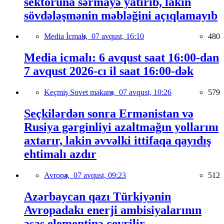
sektoruna sərmayə yatırıb, lakin
sövdələşmənin məbləğini açıqlamayıb
Media İcmalı,
07 avqust, 16:10
480
Media icmalı: 6 avqust saat 16:00-dan
7 avqust 2026-cı il saat 16:00-dək
Keçmiş Sovet məkanı,
07 avqust, 10:26
579
Seçkilərdən sonra Ermənistan və
Rusiya gərginliyi azaltmağın yollarını
axtarır, lakin əvvəlki ittifaqa qayıdış
ehtimalı azdır
Avropa,
07 avqust, 09:23
512
Azərbaycan qazı Türkiyənin
Avropadakı enerji ambisiyalarının
əsas elementinə çevrilir