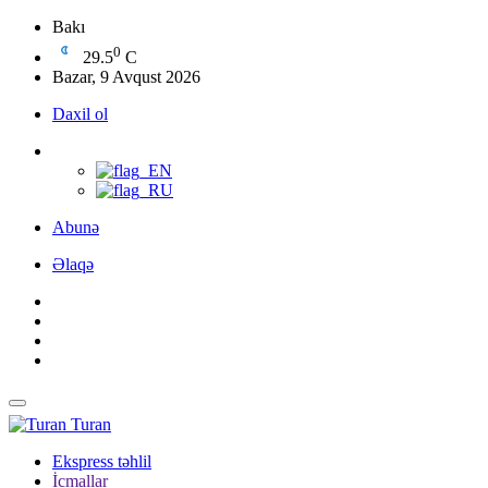
Bakı
0
29.5
C
Bazar, 9 Avqust 2026
Daxil ol
Abunə
Əlaqə
Turan
Ekspress təhlil
İcmallar