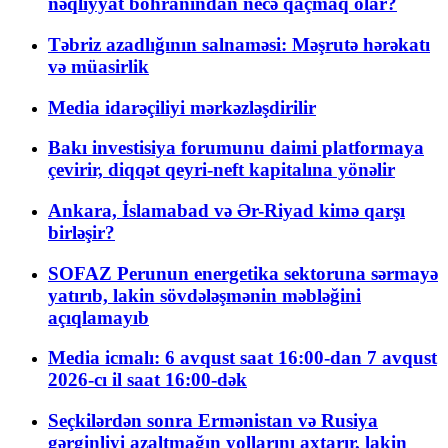
nəqliyyat böhranından necə qaçmaq olar?
Təbriz azadlığının salnaməsi: Məşrutə hərəkatı
və müasirlik
Media idarəçiliyi mərkəzləşdirilir
Bakı investisiya forumunu daimi platformaya
çevirir, diqqət qeyri-neft kapitalına yönəlir
Ankara, İslamabad və Ər-Riyad kimə qarşı
birləşir?
SOFAZ Perunun energetika sektoruna sərmayə
yatırıb, lakin sövdələşmənin məbləğini
açıqlamayıb
Media icmalı: 6 avqust saat 16:00-dan 7 avqust
2026-cı il saat 16:00-dək
Seçkilərdən sonra Ermənistan və Rusiya
gərginliyi azaltmağın yollarını axtarır, lakin