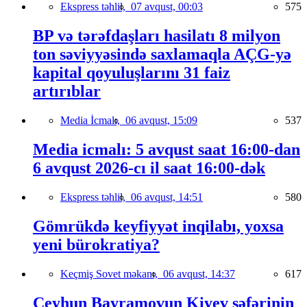
Ekspress təhlil,
07 avqust, 00:03
575
BP və tərəfdaşları hasilatı 8 milyon
ton səviyyəsində saxlamaqla AÇG-yə
kapital qoyuluşlarını 31 faiz
artırıblar
Media İcmalı,
06 avqust, 15:09
537
Media icmalı: 5 avqust saat 16:00-dan
6 avqust 2026-cı il saat 16:00-dək
Ekspress təhlil,
06 avqust, 14:51
580
Gömrükdə keyfiyyət inqilabı, yoxsa
yeni bürokratiya?
Keçmiş Sovet məkanı,
06 avqust, 14:37
617
Ceyhun Bayramovun Kiyev səfərinin