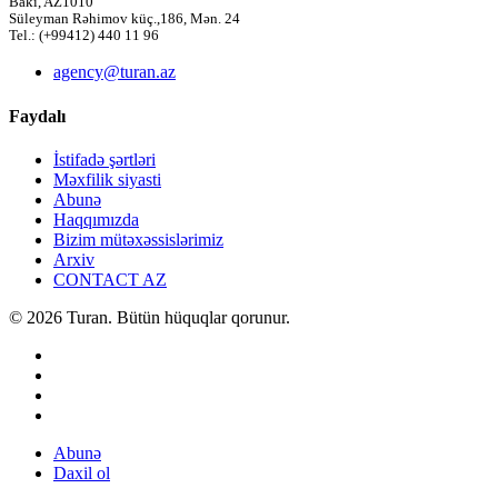
Bakı, AZ1010
Süleyman Rəhimov küç.,186, Mən. 24
Tel.: (+99412) 440 11 96
agency@turan.az
Faydalı
İstifadə şərtləri
Məxfilik siyasti
Abunə
Haqqımızda
Bizim mütəxəssislərimiz
Arxiv
CONTACT AZ
© 2026 Turan. Bütün hüquqlar qorunur.
Abunə
Daxil ol