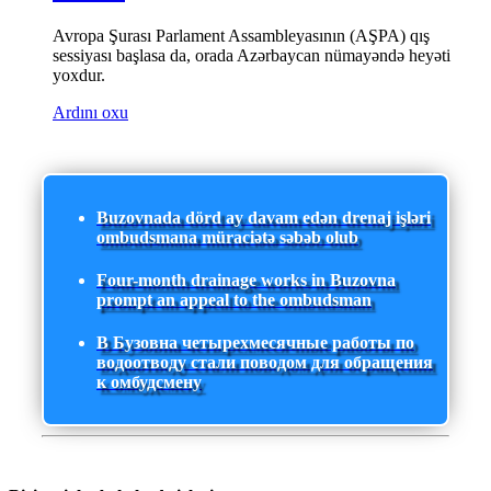
Avropa Şurası Parlament Assambleyasının (AŞPA) qış
sessiyası başlasa da, orada Azərbaycan nümayəndə heyəti
yoxdur.
Ardını oxu
Buzovnada dörd ay davam edən drenaj işləri
ombudsmana müraciətə səbəb olub
Four-month drainage works in Buzovna
prompt an appeal to the ombudsman
В Бузовна четырехмесячные работы по
водоотводу стали поводом для обращения
к омбудсмену