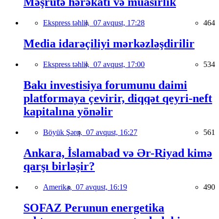
Məşrutə hərəkatı və müasirlik
Ekspress təhlil,
07 avqust, 17:28
464
Media idarəçiliyi mərkəzləşdirilir
Ekspress təhlil,
07 avqust, 17:00
534
Bakı investisiya forumunu daimi
platformaya çevirir, diqqət qeyri-neft
kapitalına yönəlir
Böyük Şərq,
07 avqust, 16:27
561
Ankara, İslamabad və Ər-Riyad kimə
qarşı birləşir?
Amerika,
07 avqust, 16:19
490
SOFAZ Perunun energetika