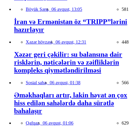
Böyük Şərq,
06 avqust, 13:05
581
İran və Ermənistan öz “TRIPP”lərini
hazırlayır
Xəzər hövzəsi,
06 avqust, 12:31
448
Xəzər geri çəkilir: su balansına dair
risklərin, nəticələrin və zəifliklərin
kompleks qiymətləndirilməsi
Sosial sahə,
06 avqust, 01:38
566
Əməkhaqları artır, lakin həyat ən çox
hiss edilən sahələrdə daha sürətlə
bahalaşır
Qafqaz,
06 avqust, 01:06
629