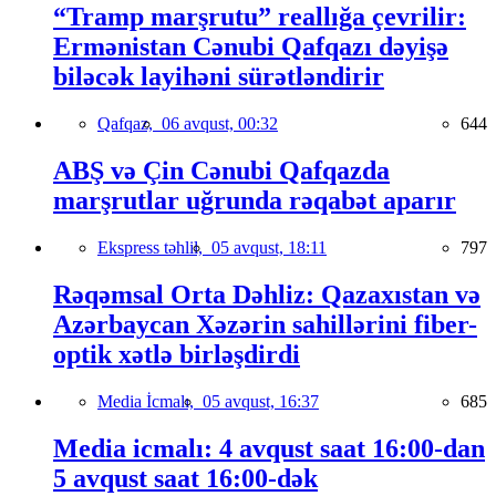
“Tramp marşrutu” reallığa çevrilir:
Ermənistan Cənubi Qafqazı dəyişə
biləcək layihəni sürətləndirir
Qafqaz,
06 avqust, 00:32
644
ABŞ və Çin Cənubi Qafqazda
marşrutlar uğrunda rəqabət aparır
Ekspress təhlil,
05 avqust, 18:11
797
Rəqəmsal Orta Dəhliz: Qazaxıstan və
Azərbaycan Xəzərin sahillərini fiber-
optik xətlə birləşdirdi
Media İcmalı,
05 avqust, 16:37
685
Media icmalı: 4 avqust saat 16:00-dan
5 avqust saat 16:00-dək