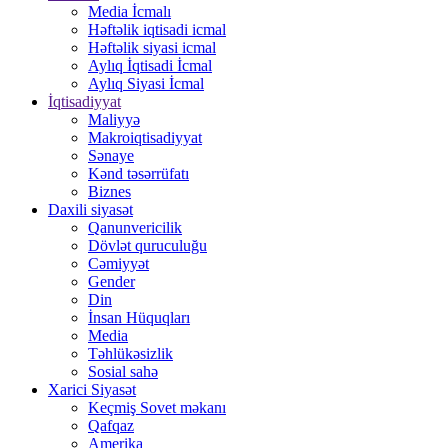
Media İcmalı
Həftəlik iqtisadi icmal
Həftəlik siyasi icmal
Aylıq İqtisadi İcmal
Aylıq Siyasi İcmal
İqtisadiyyat
Maliyyə
Makroiqtisadiyyat
Sənaye
Kənd təsərrüfatı
Biznes
Daxili siyasət
Qanunvericilik
Dövlət quruculuğu
Cəmiyyət
Gender
Din
İnsan Hüquqları
Media
Təhlükəsizlik
Sosial sahə
Xarici Siyasət
Keçmiş Sovet məkanı
Qafqaz
Amerika