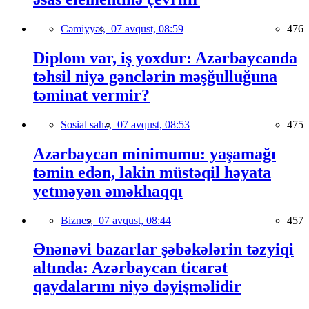
Cəmiyyət,
07 avqust, 08:59
476
Diplom var, iş yoxdur: Azərbaycanda
təhsil niyə gənclərin məşğulluğuna
təminat vermir?
Sosial sahə,
07 avqust, 08:53
475
Azərbaycan minimumu: yaşamağı
təmin edən, lakin müstəqil həyata
yetməyən əməkhaqqı
Biznes,
07 avqust, 08:44
457
Ənənəvi bazarlar şəbəkələrin təzyiqi
altında: Azərbaycan ticarət
qaydalarını niyə dəyişməlidir