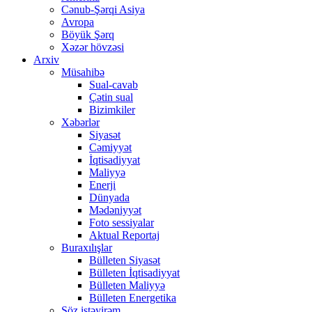
Cənub-Şərqi Asiya
Avropa
Böyük Şərq
Xəzər hövzəsi
Arxiv
Müsahibə
Sual-cavab
Çətin sual
Bizimkiler
Xəbərlər
Siyasət
Cəmiyyət
İqtisadiyyat
Maliyyə
Enerji
Dünyada
Mədəniyyət
Foto sessiyalar
Aktual Reportaj
Buraxılışlar
Bülleten Siyasət
Bülleten İqtisadiyyat
Bülleten Maliyyə
Bülleten Energetika
Söz istəyirəm