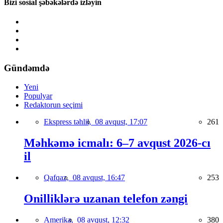
Bizi sosial şəbəkələrdə izləyin
Gündəmdə
Yeni
Populyar
Redaktorun seçimi
Ekspress təhlil,
08 avqust, 17:07
261
Məhkəmə icmalı: 6–7 avqust 2026-cı
il
Qafqaz,
08 avqust, 16:47
253
Onilliklərə uzanan telefon zəngi
Amerika,
08 avqust, 12:32
380