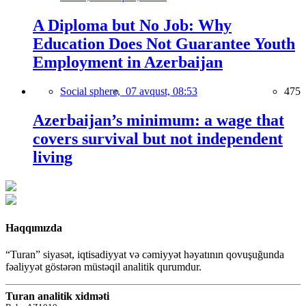
A Diploma but No Job: Why
Education Does Not Guarantee Youth
Employment in Azerbaijan
Social sphere,
07 avqust, 08:53
475
Azerbaijan’s minimum: a wage that
covers survival but not independent
living
Haqqımızda
“Turan” siyasət, iqtisadiyyat və cəmiyyət həyatının qovuşuğunda
fəaliyyət göstərən müstəqil analitik qurumdur.
Turan analitik xidməti