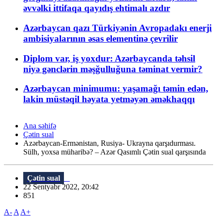
əvvəlki ittifaqa qayıdış ehtimalı azdır
Azərbaycan qazı Türkiyənin Avropadakı enerji
ambisiyalarının əsas elementinə çevrilir
Diplom var, iş yoxdur: Azərbaycanda təhsil
niyə gənclərin məşğulluğuna təminat vermir?
Azərbaycan minimumu: yaşamağı təmin edən,
lakin müstəqil həyata yetməyən əməkhaqqı
Ana səhifə
Çətin sual
Azərbaycan-Ermənistan, Rusiya- Ukrayna qarşıdurması.
Sülh, yoxsa müharibə? – Azər Qasımlı Çətin sual qarşısında
Çətin sual
22 Sentyabr 2022, 20:42
851
A-
A
A+