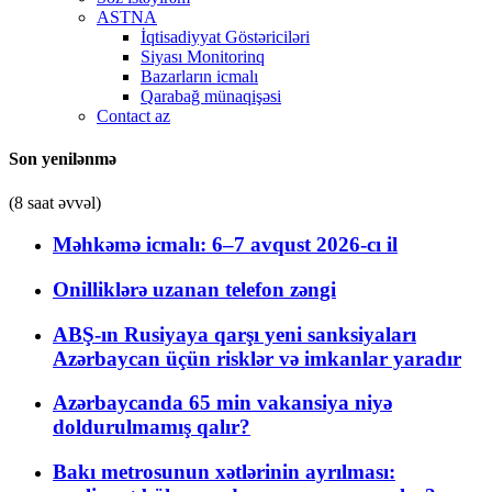
ASTNA
İqtisadiyyat Göstəriciləri
Siyası Monitorinq
Bazarların icmalı
Qarabağ münaqişəsi
Contact az
Son yenilənmə
(8 saat əvvəl)
Məhkəmə icmalı: 6–7 avqust 2026-cı il
Onilliklərə uzanan telefon zəngi
ABŞ-ın Rusiyaya qarşı yeni sanksiyaları
Azərbaycan üçün risklər və imkanlar yaradır
Azərbaycanda 65 min vakansiya niyə
doldurulmamış qalır?
Bakı metrosunun xətlərinin ayrılması: