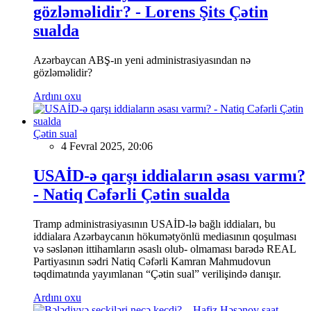
gözləməlidir? - Lorens Şits Çətin
sualda
Azərbaycan ABŞ-ın yeni administrasiyasından nə
gözləməlidir?
Ardını oxu
Çətin sual
4 Fevral 2025, 20:06
USAİD-ə qarşı iddiaların əsası varmı?
- Natiq Cəfərli Çətin sualda
Tramp administrasiyasının USAİD-lə bağlı iddiaları, bu
iddialara Azərbaycanın hökumətyönlü mediasının qoşulması
və səslənən ittihamların əsaslı olub- olmaması barədə REAL
Partiyasının sədri Natiq Cəfərli Kamran Mahmudovun
təqdimatında yayımlanan “Çətin sual” verilişində danışır.
Ardını oxu