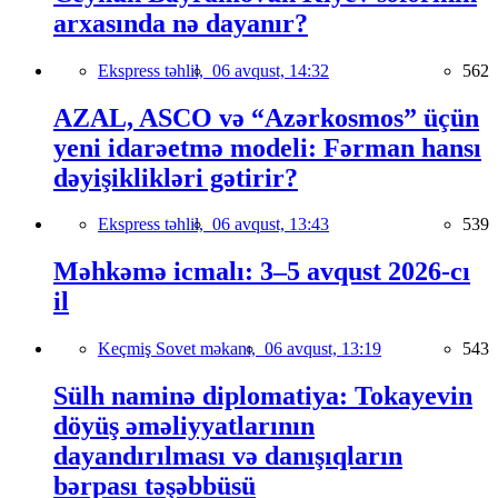
arxasında nə dayanır?
Ekspress təhlil,
06 avqust, 14:32
562
AZAL, ASCO və “Azərkosmos” üçün
yeni idarəetmə modeli: Fərman hansı
dəyişiklikləri gətirir?
Ekspress təhlil,
06 avqust, 13:43
539
Məhkəmə icmalı: 3–5 avqust 2026-cı
il
Keçmiş Sovet məkanı,
06 avqust, 13:19
543
Sülh naminə diplomatiya: Tokayevin
döyüş əməliyyatlarının
dayandırılması və danışıqların
bərpası təşəbbüsü