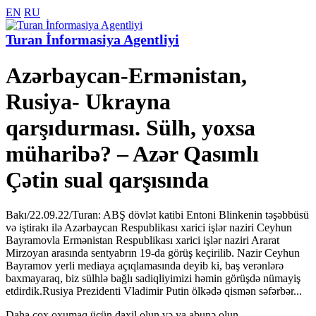
EN
RU
Turan İnformasiya Agentliyi
Azərbaycan-Ermənistan,
Rusiya- Ukrayna
qarşıdurması. Sülh, yoxsa
müharibə? – Azər Qasımlı
Çətin sual qarşısında
Bakı/22.09.22/Turan: ABŞ dövlət katibi Entoni Blinkenin təşəbbüsü
və iştirakı ilə Azərbaycan Respublikası xarici işlər naziri Ceyhun
Bayramovla Ermənistan Respublikası xarici işlər naziri Ararat
Mirzoyan arasında sentyabrın 19-da görüş keçirilib. Nazir Ceyhun
Bayramov yerli mediaya açıqlamasında deyib ki, baş verənlərə
baxmayaraq, biz sülhlə bağlı sadiqliyimizi həmin görüşdə nümayiş
etdirdik.Rusiya Prezidenti Vladimir Putin ölkədə qismən səfərbər...
Daha çox oxumaq üçün daxil olun və ya abunə olun