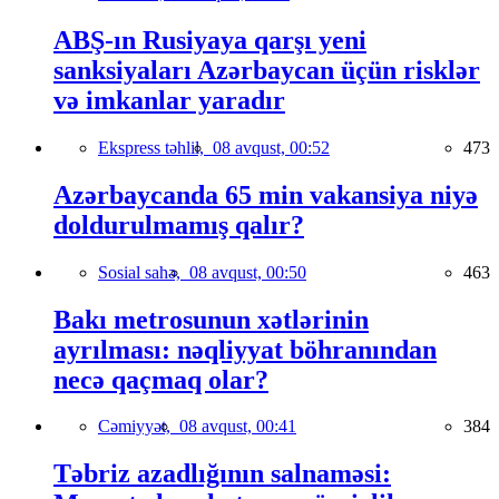
ABŞ-ın Rusiyaya qarşı yeni
sanksiyaları Azərbaycan üçün risklər
və imkanlar yaradır
Ekspress təhlil,
08 avqust, 00:52
473
Azərbaycanda 65 min vakansiya niyə
doldurulmamış qalır?
Sosial sahə,
08 avqust, 00:50
463
Bakı metrosunun xətlərinin
ayrılması: nəqliyyat böhranından
necə qaçmaq olar?
Cəmiyyət,
08 avqust, 00:41
384
Təbriz azadlığının salnaməsi: