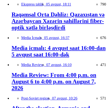
Ekspress təhlil,
05 avqust, 18:11
790
Rəqəmsal Orta Dəhliz: Qazaxıstan və
Azərbaycan Xəzərin sahillərini fiber-
optik xətlə birləşdirdi
Media İcmalı,
05 avqust, 16:37
676
Media icmalı: 4 avqust saat 16:00-dan
5 avqust saat 16:00-dək
Media Review,
07 avqust, 16:10
471
Media Review: From 4:00 p.m. on
August 6 to 4:00 p.m. on August 7,
2026
Post-Soviet region,
07 avqust, 10:26
571