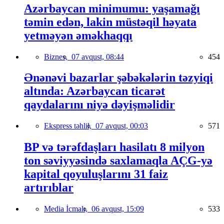
Azərbaycan minimumu: yaşamağı
təmin edən, lakin müstəqil həyata
yetməyən əməkhaqqı
Biznes,
07 avqust, 08:44
454
Ənənəvi bazarlar şəbəkələrin təzyiqi
altında: Azərbaycan ticarət
qaydalarını niyə dəyişməlidir
Ekspress təhlil,
07 avqust, 00:03
571
BP və tərəfdaşları hasilatı 8 milyon
ton səviyyəsində saxlamaqla AÇG-yə
kapital qoyuluşlarını 31 faiz
artırıblar
Media İcmalı,
06 avqust, 15:09
533