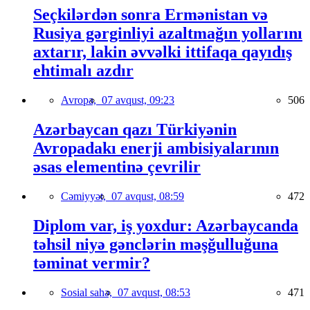
Seçkilərdən sonra Ermənistan və
Rusiya gərginliyi azaltmağın yollarını
axtarır, lakin əvvəlki ittifaqa qayıdış
ehtimalı azdır
Avropa,
07 avqust, 09:23
506
Azərbaycan qazı Türkiyənin
Avropadakı enerji ambisiyalarının
əsas elementinə çevrilir
Cəmiyyət,
07 avqust, 08:59
472
Diplom var, iş yoxdur: Azərbaycanda
təhsil niyə gənclərin məşğulluğuna
təminat vermir?
Sosial sahə,
07 avqust, 08:53
471