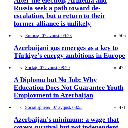
After the election, Armenia and
Russia seek a path toward de-
escalation, but a return to their
former alliance is unlikely
Europe,
07 avqust, 09:23
506
Azerbaijani gas emerges as a key to
Türkiye’s energy ambitions in Europe
Social,
07 avqust, 08:59
472
A Diploma but No Job: Why
Education Does Not Guarantee Youth
Employment in Azerbaijan
Social sphere,
07 avqust, 08:53
471
Azerbaijan’s minimum: a wage that
covers survival but not independent