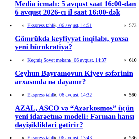
Media icmalı: 5 avqust saat 16:00-dan
6 avqust 2026-cı il saat 16:00-dək
Ekspress təhlil,
06 avqust, 14:51
573
Gömrükdə keyfiyyət inqilabı, yoxsa
yeni bürokratiya?
Keçmiş Sovet məkanı,
06 avqust, 14:37
610
Ceyhun Bayramovun Kiyev səfərinin
arxasında nə dayanır?
Ekspress təhlil,
06 avqust, 14:32
560
AZAL, ASCO və “Azərkosmos” üçün
yeni idarəetmə modeli: Fərman hansı
dəyişiklikləri gətirir?
Ekspress təhlil,
06 avqust, 13:43
536