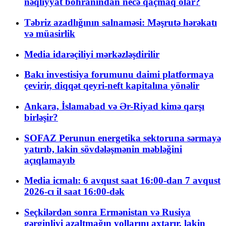
nəqliyyat böhranından necə qaçmaq olar?
Təbriz azadlığının salnaməsi: Məşrutə hərəkatı
və müasirlik
Media idarəçiliyi mərkəzləşdirilir
Bakı investisiya forumunu daimi platformaya
çevirir, diqqət qeyri-neft kapitalına yönəlir
Ankara, İslamabad və Ər-Riyad kimə qarşı
birləşir?
SOFAZ Perunun energetika sektoruna sərmayə
yatırıb, lakin sövdələşmənin məbləğini
açıqlamayıb
Media icmalı: 6 avqust saat 16:00-dan 7 avqust
2026-cı il saat 16:00-dək
Seçkilərdən sonra Ermənistan və Rusiya
gərginliyi azaltmağın yollarını axtarır, lakin