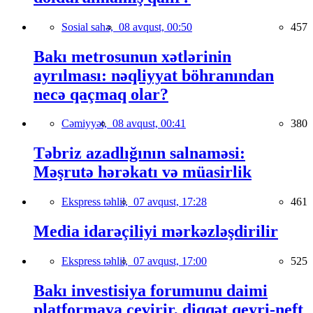
Sosial sahə,
08 avqust, 00:50
457
Bakı metrosunun xətlərinin
ayrılması: nəqliyyat böhranından
necə qaçmaq olar?
Cəmiyyət,
08 avqust, 00:41
380
Təbriz azadlığının salnaməsi:
Məşrutə hərəkatı və müasirlik
Ekspress təhlil,
07 avqust, 17:28
461
Media idarəçiliyi mərkəzləşdirilir
Ekspress təhlil,
07 avqust, 17:00
525
Bakı investisiya forumunu daimi
platformaya çevirir, diqqət qeyri-neft