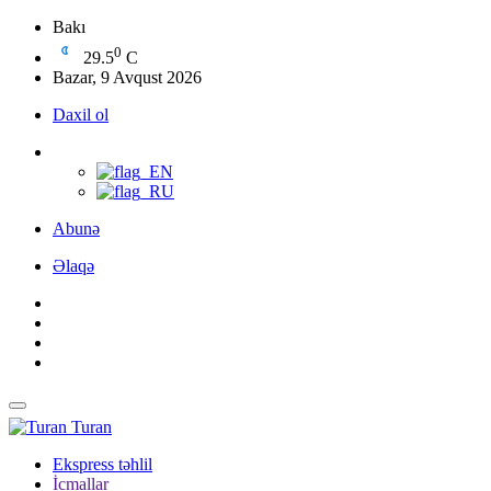
Bakı
0
29.5
C
Bazar, 9 Avqust 2026
Daxil ol
Abunə
Əlaqə
Turan
Ekspress təhlil
İcmallar