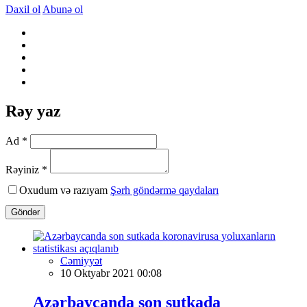
Daxil ol
Abunə ol
Rəy yaz
Ad *
Rəyiniz *
Oxudum və razıyam
Şərh göndərmə qaydaları
Göndər
Cəmiyyət
10 Oktyabr 2021 00:08
Azərbaycanda son sutkada