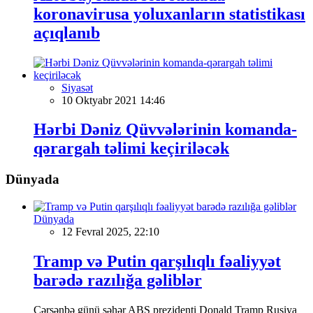
koronavirusa yoluxanların statistikası
açıqlanıb
Siyasət
10 Oktyabr 2021 14:46
Hərbi Dəniz Qüvvələrinin komanda-
qərargah təlimi keçiriləcək
Dünyada
Dünyada
12 Fevral 2025, 22:10
Tramp və Putin qarşılıqlı fəaliyyət
barədə razılığa gəliblər
Çərşənbə günü səhər ABŞ prezidenti Donald Tramp Rusiya