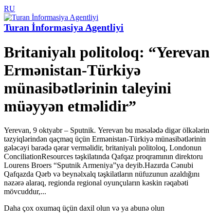
RU
Turan İnformasiya Agentliyi
Britaniyalı politoloq: “Yerevan
Ermənistan-Türkiyə
münasibətlərinin taleyini
müəyyən etməlidir”
Yerevan, 9 oktyabr – Sputnik. Yerevan bu məsələdə digər ölkələrin
təzyiqlərindən qaçmaq üçün Ermənistan-Türkiyə münasibətlərinin
gələcəyi barədə qərar verməlidir, britaniyalı politoloq, Londonun
ConciliationResources təşkilatında Qafqaz proqramının direktoru
Lourens Broers “Sputnik Armeniya”ya deyib.Hazırda Cənubi
Qafqazda Qərb və beynəlxalq təşkilatların nüfuzunun azaldığını
nəzərə alaraq, regionda regional oyunçuların kəskin rəqabəti
mövcuddur,...
Daha çox oxumaq üçün daxil olun və ya abunə olun