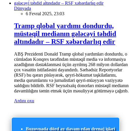
Dünyada
6 Fevral 2025, 23:03
Tramp qlobal yardımı dondurdu,
müstəqil medianın gələcəyi təhdid
altındadır – RSF xəbərdarlıq edir
ABŞ Prezidenti Donald Tramp qlobal yardımları dondurdu, o
cümlədən Konqres tərəfindən müstəqil media və informasiya
azadlığının dəstəklənməsi üçün ayrılmış 268 milyon dollardan
çox vəsaitin istifadəsini dayandırdı. Sərhədsiz Reportyorlar
(RSF) bu qərarı pisləyərək, qeyri-hökumət təşkilatlarını,
media qurumlarını və jurnalistləri qeyri-müəyyən vəziyyətə
saldığını bildirib. RSF beynəlxalq donorları müstəqil medianın
davamlılığını təmin etmək üçün məsuliyyət götürməyə çağırıb.
Ardını oxu
Buzovnada dörd ay davam edən drenaj işləri