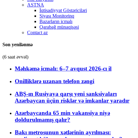
ASTNA
İqtisadiyyat Göstəriciləri
Siyası Monitorinq
Bazarların icmalı
Qarabağ münaqişəsi
Contact az
Son yenilənmə
(6 saat əvvəl)
Məhkəmə icmalı: 6–7 avqust 2026-cı il
Onilliklərə uzanan telefon zəngi
ABŞ-ın Rusiyaya qarşı yeni sanksiyaları
Azərbaycan üçün risklər və imkanlar yaradır
Azərbaycanda 65 min vakansiya niyə
doldurulmamış qalır?
Bakı metrosunun xətlərinin ayrılması: