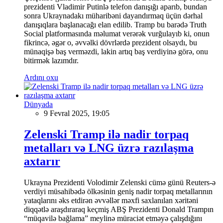
prezidenti Vladimir Putinlə telefon danışığı aparıb, bundan
sonra Ukraynadakı müharibəni dayandırmaq üçün dərhal
danışıqlara başlanacağı elan edilib. Tramp bu barədə Truth
Social platformasında məlumat verərək vurğulayıb ki, onun
fikrincə, əgər o, əvvəlki dövrlərdə prezident olsaydı, bu
münaqişə baş verməzdi, lakin artıq baş verdiyinə görə, onu
bitirmək lazımdır.
Ardını oxu
Dünyada
9 Fevral 2025, 19:05
Zelenski Tramp ilə nadir torpaq
metalları və LNG üzrə razılaşma
axtarır
Ukrayna Prezidenti Volodimir Zelenski cümə günü Reuters-ə
verdiyi müsahibədə ölkəsinin geniş nadir torpaq metallarının
yataqlarını əks etdirən əvvəllər məxfi saxlanılan xəritəni
diqqətlə araşdıraraq keçmiş ABŞ Prezidenti Donald Trampın
“müqavilə bağlama” meylinə müraciət etməyə çalışdığını