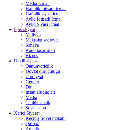
Media İcmalı
Həftəlik iqtisadi icmal
Həftəlik siyasi icmal
Aylıq İqtisadi İcmal
Aylıq Siyasi İcmal
İqtisadiyyat
Maliyyə
Makroiqtisadiyyat
Sənaye
Kənd təsərrüfatı
Biznes
Daxili siyasət
Qanunvericilik
Dövlət quruculuğu
Cəmiyyət
Gender
Din
İnsan Hüquqları
Media
Təhlükəsizlik
Sosial sahə
Xarici Siyasət
Keçmiş Sovet məkanı
Qafqaz
Amerika