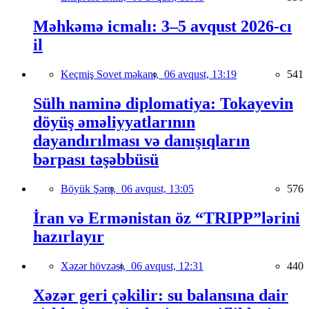
Məhkəmə icmalı: 3–5 avqust 2026-cı
il
Keçmiş Sovet məkanı,
06 avqust, 13:19
541
Sülh naminə diplomatiya: Tokayevin
döyüş əməliyyatlarının
dayandırılması və danışıqların
bərpası təşəbbüsü
Böyük Şərq,
06 avqust, 13:05
576
İran və Ermənistan öz “TRIPP”lərini
hazırlayır
Xəzər hövzəsi,
06 avqust, 12:31
440
Xəzər geri çəkilir: su balansına dair