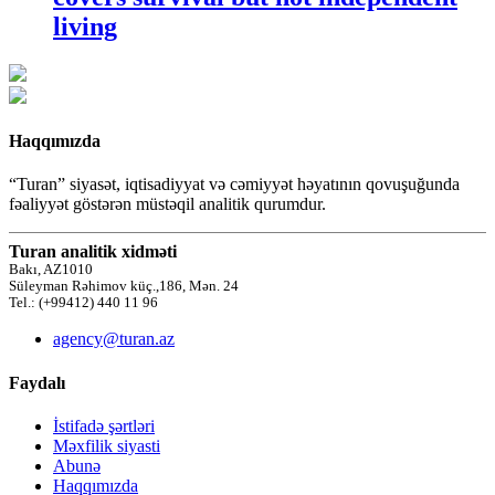
living
Haqqımızda
“Turan” siyasət, iqtisadiyyat və cəmiyyət həyatının qovuşuğunda
fəaliyyət göstərən müstəqil analitik qurumdur.
Turan analitik xidməti
Bakı, AZ1010
Süleyman Rəhimov küç.,186, Mən. 24
Tel.: (+99412) 440 11 96
agency@turan.az
Faydalı
İstifadə şərtləri
Məxfilik siyasti
Abunə
Haqqımızda