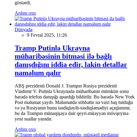
göstərdi.
Ardını oxu
Dünyada
9 Fevral 2025, 11:26
Tramp Putinlə Ukrayna
müharibəsinin bitməsi ilə bağlı
danışdığını iddia edir, lakin detallar
naməlum qalır
ABŞ prezidenti Donald J. Trampın Rusiya prezidenti
Vladimir V. Putinlə Ukraynada müharibənin mümkün sonu
barədə telefon danışığı apardığı bildirilir. Bu barədə New York
Post məlumat yayıb. Məlumatda söhbətin nə vaxt baş tutduğu
və ya Rusiyanın bunu təsdiqləyib-təsdiqləmədiyi açıqlanmır,
bu da Trampın münaqişəyə dair qeyri-müəyyən mövqeyinə
yeni suallar yaradır.
Ardını oxu