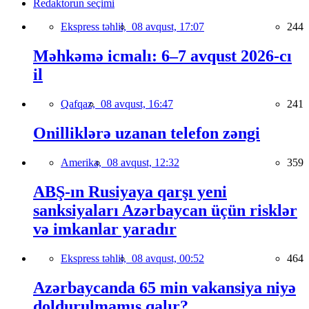
Redaktorun seçimi
Ekspress təhlil,
08 avqust, 17:07
244
Məhkəmə icmalı: 6–7 avqust 2026-cı
il
Qafqaz,
08 avqust, 16:47
241
Onilliklərə uzanan telefon zəngi
Amerika,
08 avqust, 12:32
359
ABŞ-ın Rusiyaya qarşı yeni
sanksiyaları Azərbaycan üçün risklər
və imkanlar yaradır
Ekspress təhlil,
08 avqust, 00:52
464
Azərbaycanda 65 min vakansiya niyə
doldurulmamış qalır?