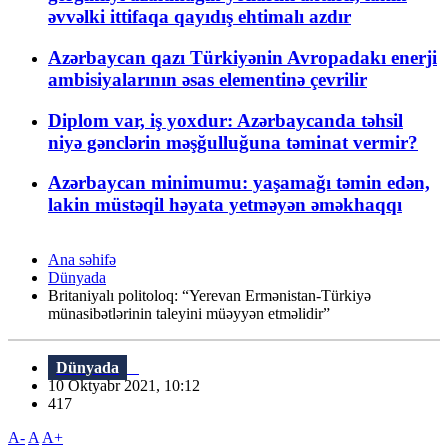
əvvəlki ittifaqa qayıdış ehtimalı azdır
Azərbaycan qazı Türkiyənin Avropadakı enerji
ambisiyalarının əsas elementinə çevrilir
Diplom var, iş yoxdur: Azərbaycanda təhsil
niyə gənclərin məşğulluğuna təminat vermir?
Azərbaycan minimumu: yaşamağı təmin edən,
lakin müstəqil həyata yetməyən əməkhaqqı
Ana səhifə
Dünyada
Britaniyalı politoloq: “Yerevan Ermənistan-Türkiyə
münasibətlərinin taleyini müəyyən etməlidir”
Dünyada
10 Oktyabr 2021, 10:12
417
A-
A
A+