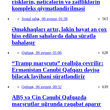
risklərin, nəticələrin və zəifliklərin
kompleks qiymətləndirilməsi
Sosial sahə,
06 avqust, 01:38
563
Əməkhaqları artır, lakin həyat ən çox
hiss edilən sahələrdə daha sürətlə
bahalaşır
Qafqaz,
06 avqust, 01:06
628
“Tramp marşrutu” reallığa çevrilir:
Ermənistan Cənubi Qafqazı dəyişə
biləcək layihəni sürətləndirir
Qafqaz,
06 avqust, 00:32
639
ABŞ və Çin Cənubi Qafqazda
marşrutlar uğrunda rəqabət aparır