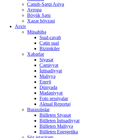
Cənub-Şərqi Asiya
Avropa
Böyük Şərq
Xəzər hövzəsi
Arxiv
Müsahibə
Sual-cavab
Çətin sual
Bizimkiler
Xəbərlər
Siyasət
Cəmiyyət
İqtisadiyyat
Maliyyə
Enerji
Dünyada
Mədəniyyət
Foto sessiyalar
Aktual Reportaj
Buraxılışlar
Bülleten Siyasət
Bülleten İqtisadiyyat
Bülleten Maliyyə
Bülleten Energetika
Söz istəyirəm