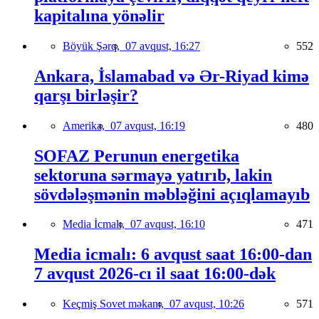
kapitalına yönəlir
Böyük Şərq,
07 avqust, 16:27
552
Ankara, İslamabad və Ər-Riyad kimə
qarşı birləşir?
Amerika,
07 avqust, 16:19
480
SOFAZ Perunun energetika
sektoruna sərmayə yatırıb, lakin
sövdələşmənin məbləğini açıqlamayıb
Media İcmalı,
07 avqust, 16:10
471
Media icmalı: 6 avqust saat 16:00-dan
7 avqust 2026-cı il saat 16:00-dək
Keçmiş Sovet məkanı,
07 avqust, 10:26
571