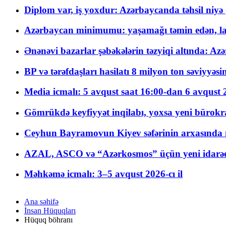
Diplom var, iş yoxdur: Azərbaycanda təhsil niyə
Azərbaycan minimumu: yaşamağı təmin edən, la
Ənənəvi bazarlar şəbəkələrin təzyiqi altında: Azə
BP və tərəfdaşları hasilatı 8 milyon ton səviyyəs
Media icmalı: 5 avqust saat 16:00-dan 6 avqust 2
Gömrükdə keyfiyyət inqilabı, yoxsa yeni bürokr
Ceyhun Bayramovun Kiyev səfərinin arxasında 
AZAL, ASCO və “Azərkosmos” üçün yeni idarəetm
Məhkəmə icmalı: 3–5 avqust 2026-cı il
Ana səhifə
İnsan Hüquqları
Hüquq böhranı