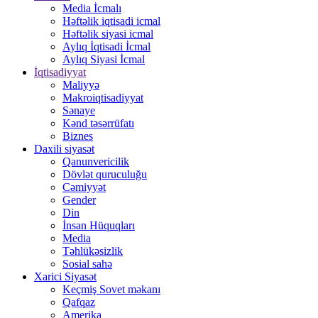
Media İcmalı
Həftəlik iqtisadi icmal
Həftəlik siyasi icmal
Aylıq İqtisadi İcmal
Aylıq Siyasi İcmal
İqtisadiyyat
Maliyyə
Makroiqtisadiyyat
Sənaye
Kənd təsərrüfatı
Biznes
Daxili siyasət
Qanunvericilik
Dövlət quruculuğu
Cəmiyyət
Gender
Din
İnsan Hüquqları
Media
Təhlükəsizlik
Sosial sahə
Xarici Siyasət
Keçmiş Sovet məkanı
Qafqaz
Amerika