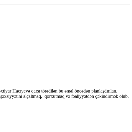
xtiyar Hacıyevə qarşı törədilən bu əməl öncədən planlaşdırılan,
in şəxsiyyətini alçaltmaq, qorxutmaq və fəaliyyətdən çəkindirmək olub.