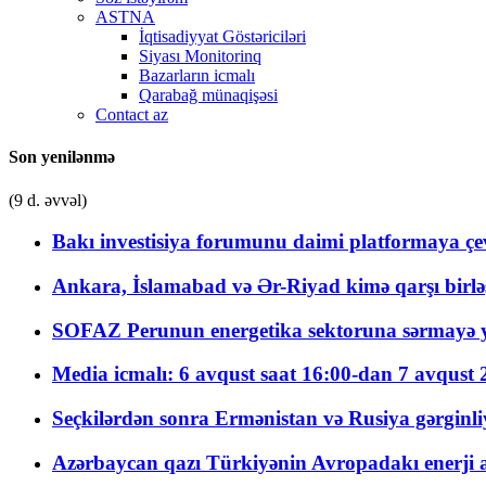
ASTNA
İqtisadiyyat Göstəriciləri
Siyası Monitorinq
Bazarların icmalı
Qarabağ münaqişəsi
Contact az
Son yenilənmə
(9 d. əvvəl)
Bakı investisiya forumunu daimi platformaya çevi
Ankara, İslamabad və Ər-Riyad kimə qarşı birlə
SOFAZ Perunun energetika sektoruna sərmayə ya
Media icmalı: 6 avqust saat 16:00-dan 7 avqust 2
Seçkilərdən sonra Ermənistan və Rusiya gərginliyi
Azərbaycan qazı Türkiyənin Avropadakı enerji am