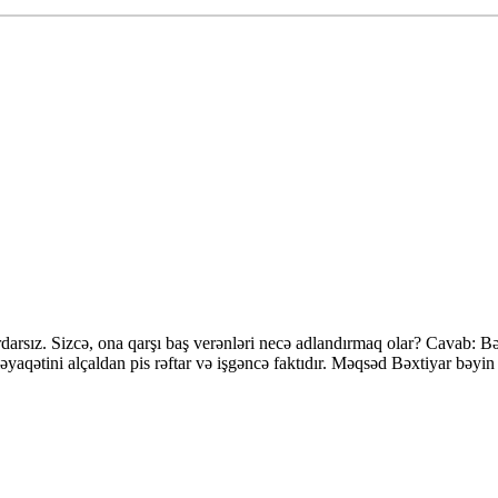
arsız. Sizcə, ona qarşı baş verənləri necə adlandırmaq olar? Cavab: Bə
 ləyaqətini alçaldan pis rəftar və işgəncə faktıdır. Məqsəd Bəxtiyar bəy