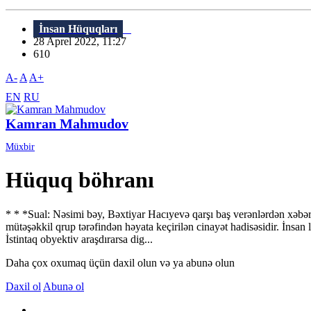
İnsan Hüquqları
28 Aprel 2022, 11:27
610
A-
A
A+
EN
RU
Kamran Mahmudov
Müxbir
Hüquq böhranı
* * *Sual: Nəsimi bəy, Bəxtiyar Hacıyevə qarşı baş verənlərdən xəbərd
mütəşəkkil qrup tərəfindən həyata keçirilən cinayət hadisəsidir. İnsan
İstintaq obyektiv araşdırarsa dig...
Daha çox oxumaq üçün daxil olun və ya abunə olun
Daxil ol
Abunə ol