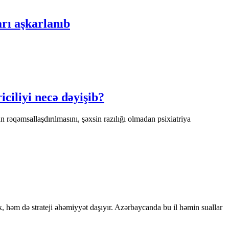
arı aşkarlanıb
ciliyi necə dəyişib?
rəqəmsallaşdırılmasını, şəxsin razılığı olmadan psixiatriya
həm də strateji əhəmiyyət daşıyır. Azərbaycanda bu il həmin suallar