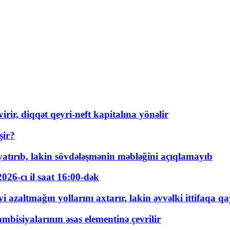
rir, diqqət qeyri-neft kapitalına yönəlir
şir?
tırıb, lakin sövdələşmənin məbləğini açıqlamayıb
026-cı il saat 16:00-dək
 azaltmağın yollarını axtarır, lakin əvvəlki ittifaqa qa
bisiyalarının əsas elementinə çevrilir