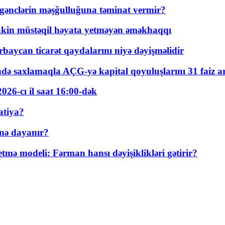
 gənclərin məşğulluğuna təminat vermir?
kin müstəqil həyata yetməyən əməkhaqqı
rbaycan ticarət qaydalarını niyə dəyişməlidir
ində saxlamaqla AÇG-yə kapital qoyuluşlarını 31 faiz ar
026-cı il saat 16:00-dək
atiya?
nə dayanır?
ə modeli: Fərman hansı dəyişiklikləri gətirir?