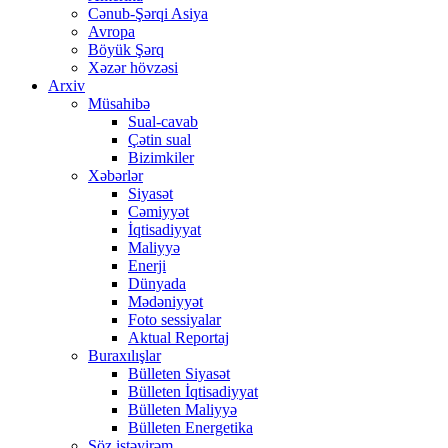
Cənub-Şərqi Asiya
Avropa
Böyük Şərq
Xəzər hövzəsi
Arxiv
Müsahibə
Sual-cavab
Çətin sual
Bizimkiler
Xəbərlər
Siyasət
Cəmiyyət
İqtisadiyyat
Maliyyə
Enerji
Dünyada
Mədəniyyət
Foto sessiyalar
Aktual Reportaj
Buraxılışlar
Bülleten Siyasət
Bülleten İqtisadiyyat
Bülleten Maliyyə
Bülleten Energetika
Söz istəyirəm