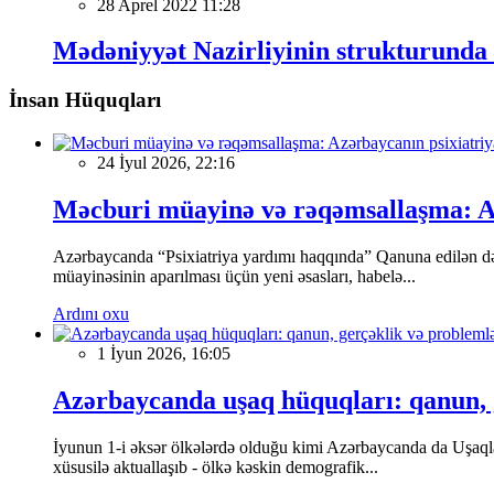
28 Aprel 2022 11:28
Mədəniyyət Nazirliyinin strukturunda v
İnsan Hüquqları
24 İyul 2026, 22:16
Məcburi müayinə və rəqəmsallaşma: Azə
Azərbaycanda “Psixiatriya yardımı haqqında” Qanuna edilən dəyi
müayinəsinin aparılması üçün yeni əsasları, habelə...
Ardını oxu
1 İyun 2026, 16:05
Azərbaycanda uşaq hüquqları: qanun, 
İyunun 1-i əksər ölkələrdə olduğu kimi Azərbaycanda da Uşaqla
xüsusilə aktuallaşıb - ölkə kəskin demografik...