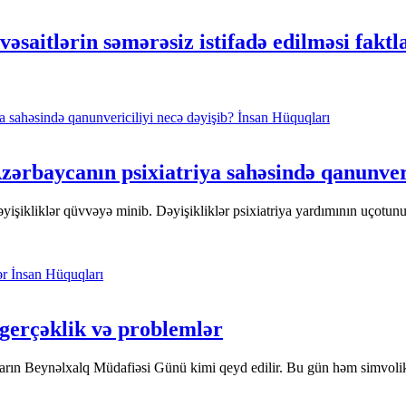
əsaitlərin səmərəsiz istifadə edilməsi faktl
İnsan Hüquqları
rbaycanın psixiatriya sahəsində qanunveri
şikliklər qüvvəyə minib. Dəyişikliklər psixiatriya yardımının uçotunun 
İnsan Hüquqları
gerçəklik və problemlər
rın Beynəlxalq Müdafiəsi Günü kimi qeyd edilir. Bu gün həm simvolik, 