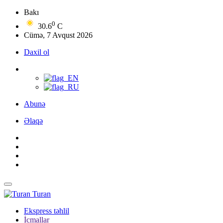
Bakı
0
30.6
C
Cümə, 7 Avqust 2026
Daxil ol
Abunə
Əlaqə
Turan
Ekspress təhlil
İcmallar