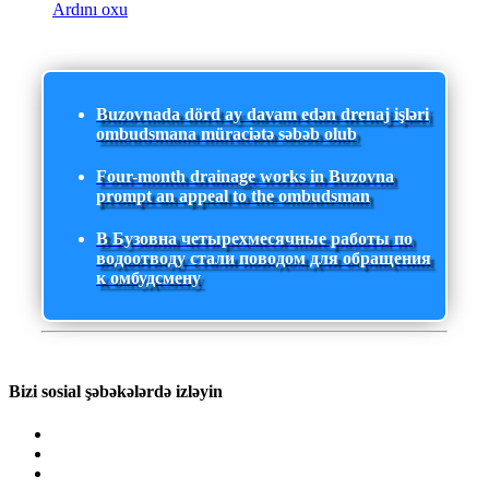
Ardını oxu
Buzovnada dörd ay davam edən drenaj işləri
ombudsmana müraciətə səbəb olub
Four-month drainage works in Buzovna
prompt an appeal to the ombudsman
В Бузовна четырехмесячные работы по
водоотводу стали поводом для обращения
к омбудсмену
Bizi sosial şəbəkələrdə izləyin