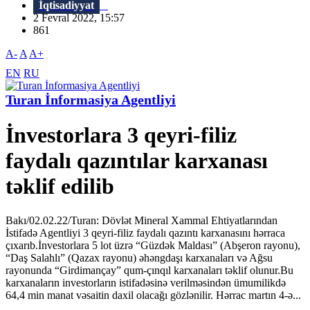
İqtisadiyyat
2 Fevral 2022, 15:57
861
A-
A
A+
EN
RU
Turan İnformasiya Agentliyi
İnvestorlara 3 qeyri-filiz
faydalı qazıntılar karxanası
təklif edilib
Bakı/02.02.22/Turan: Dövlət Mineral Xammal Ehtiyatlarından
İstifadə Agentliyi 3 qeyri-filiz faydalı qazıntı karxanasını hərraca
çıxarıb.İnvestorlara 5 lot üzrə “Güzdək Maldası” (Abşeron rayonu),
“Daş Salahlı” (Qazax rayonu) əhəngdaşı karxanaları və Ağsu
rayonunda “Girdimançay” qum-çınqıl karxanaları təklif olunur.Bu
karxanaların investorların istifadəsinə verilməsindən ümumilikdə
64,4 min manat vəsaitin daxil olacağı gözlənilir. Hərrac martın 4-ə...