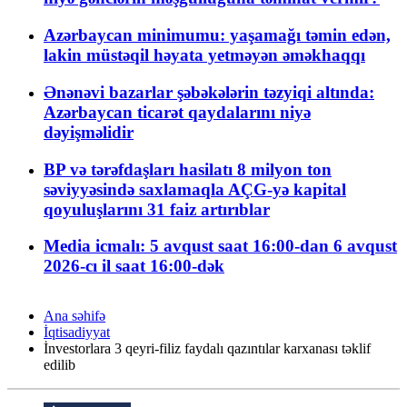
Azərbaycan minimumu: yaşamağı təmin edən,
lakin müstəqil həyata yetməyən əməkhaqqı
Ənənəvi bazarlar şəbəkələrin təzyiqi altında:
Azərbaycan ticarət qaydalarını niyə
dəyişməlidir
BP və tərəfdaşları hasilatı 8 milyon ton
səviyyəsində saxlamaqla AÇG-yə kapital
qoyuluşlarını 31 faiz artırıblar
Media icmalı: 5 avqust saat 16:00-dan 6 avqust
2026-cı il saat 16:00-dək
Ana səhifə
İqtisadiyyat
İnvestorlara 3 qeyri-filiz faydalı qazıntılar karxanası təklif
edilib