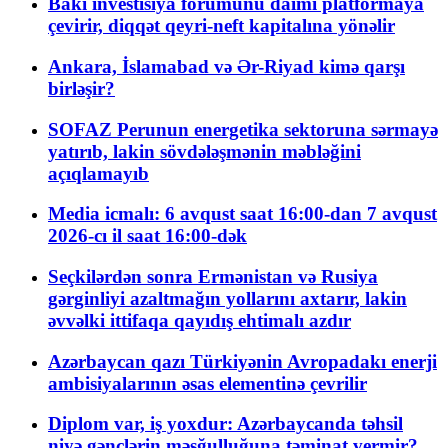
Bakı investisiya forumunu daimi platformaya
çevirir, diqqət qeyri-neft kapitalına yönəlir
Ankara, İslamabad və Ər-Riyad kimə qarşı
birləşir?
SOFAZ Perunun energetika sektoruna sərmayə
yatırıb, lakin sövdələşmənin məbləğini
açıqlamayıb
Media icmalı: 6 avqust saat 16:00-dan 7 avqust
2026-cı il saat 16:00-dək
Seçkilərdən sonra Ermənistan və Rusiya
gərginliyi azaltmağın yollarını axtarır, lakin
əvvəlki ittifaqa qayıdış ehtimalı azdır
Azərbaycan qazı Türkiyənin Avropadakı enerji
ambisiyalarının əsas elementinə çevrilir
Diplom var, iş yoxdur: Azərbaycanda təhsil
niyə gənclərin məşğulluğuna təminat vermir?