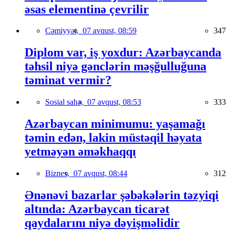
əsas elementinə çevrilir
Cəmiyyət,
07 avqust, 08:59
347
Diplom var, iş yoxdur: Azərbaycanda
təhsil niyə gənclərin məşğulluğuna
təminat vermir?
Sosial sahə,
07 avqust, 08:53
333
Azərbaycan minimumu: yaşamağı
təmin edən, lakin müstəqil həyata
yetməyən əməkhaqqı
Biznes,
07 avqust, 08:44
312
Ənənəvi bazarlar şəbəkələrin təzyiqi
altında: Azərbaycan ticarət
qaydalarını niyə dəyişməlidir