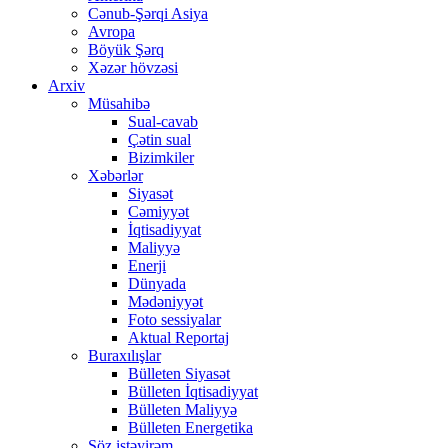
Cənub-Şərqi Asiya
Avropa
Böyük Şərq
Xəzər hövzəsi
Arxiv
Müsahibə
Sual-cavab
Çətin sual
Bizimkiler
Xəbərlər
Siyasət
Cəmiyyət
İqtisadiyyat
Maliyyə
Enerji
Dünyada
Mədəniyyət
Foto sessiyalar
Aktual Reportaj
Buraxılışlar
Bülleten Siyasət
Bülleten İqtisadiyyat
Bülleten Maliyyə
Bülleten Energetika
Söz istəyirəm