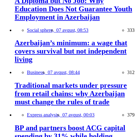
A Diploma but No Job: Why
Education Does Not Guarantee Youth
Employment in Azerbaijan
Social sphere,
07 avqust, 08:53
333
Azerbaijan’s minimum: a wage that
covers survival but not independent
living
Business,
07 avqust, 08:44
312
Traditional markets under pressure
from retail chains: why Azerbaijan
must change the rules of trade
Express analysis,
07 avqust, 00:03
379
BP and partners boost ACG capital
spending by 31% while holding