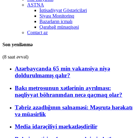
ASTNA
İqtisadiyyat Göstəriciləri
Siyası Monitorinq
Bazarların icmalı
Qarabağ münaqişəsi
Contact az
Son yenilənmə
(8 saat əvvəl)
Azərbaycanda 65 min vakansiya niyə
doldurulmamış qalır?
Bakı metrosunun xətlərinin ayrılması:
nəqliyyat böhranından necə qaçmaq olar?
Təbriz azadlığının salnaməsi: Məşrutə hərəkatı
və müasirlik
Media idarəçiliyi mərkəzləşdirilir