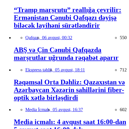
“Tramp marşrutu” reallığa çevrilir:
Ermənistan Cənubi Qafqazı dəyişə
biləcək layihəni sürətləndirir
Qafqaz,
06 avqust, 00:32
550
ABŞ və Çin Cənubi Qafqazda
marşrutlar uğrunda rəqabət aparır
Ekspress təhlil,
05 avqust, 18:11
712
Rəqəmsal Orta Dəhliz: Qazaxıstan və
Azərbaycan Xəzərin sahillərini fiber-
optik xətlə birləşdirdi
Media İcmalı,
05 avqust, 16:37
602
Media icmalı: 4 avqust saat 16:00-dan