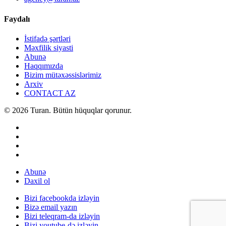
Faydalı
İstifadə şərtləri
Məxfilik siyasti
Abunə
Haqqımızda
Bizim mütəxəssislərimiz
Arxiv
CONTACT AZ
© 2026 Turan. Bütün hüquqlar qorunur.
Abunə
Daxil ol
Bizi facebookda izləyin
Bizə email yazın
Bizi teleqram-da izləyin
Bizi youtube-də izləyin