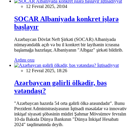
İqtisadiyyat
12 Fevral 2025, 20:04
SOCAR Albaniyada konkret işlərə
başlayır
Azərbaycan Dövlət Neft Şirkəti (SOCAR) Albaniyada
nümayəndəlik açıb və bu il konkret bir layihənin icrasına
başlamağa hazırlaşır, Albaniyanın "Albgaz" şirkəti bildirib.
Ardını oxu
İqtisadiyyat
12 Fevral 2025, 18:26
Azərbaycan gəlirli ölkədir, bəs
vətəndaşı?
"Azərbaycan hazırda 54 orta gəlirli ölkə arasındadır". Bunu
Prezident Administrasiyasının İqtisadi məsələlər və innovativ
inkişaf siyasəti şöbəsinin müdiri Şahmar Mövsümov fevralın
10-da Bakıda Dünya Bankının "Dünya İnkişaf Hesabatı
2024" təqdimatında deyib.