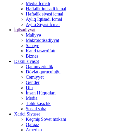
Media İcmalı
Həftəlik iqtisadi icmal
Həftəlik siyasi icmal
Aylıq İqtisadi İcmal
Aylıq Siyasi İcmal
İqtisadiyyat
Maliyyə
Makroiqtisadiyyat
Sənaye
Kənd təsərrüfatı
Biznes
Daxili siyasət
Qanunvericilik
Dövlət quruculuğu
Cəmiyyət
Gender
Din
İnsan Hüquqları
Media
Təhlükəsizlik
Sosial sahə
Xarici Siyasət
Keçmiş Sovet məkanı
Qafqaz
Amerika