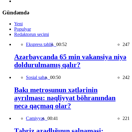
Gündəmdə
Yeni
Populyar
Redaktorun seçimi
Ekspress təhlil,
00:52
247
Azərbaycanda 65 min vakansiya niyə
doldurulmamış qalır?
Sosial sahə,
00:50
242
Bakı metrosunun xətlərinin
ayrılması: nəqliyyat böhranından
necə qaçmaq olar?
Cəmiyyət,
00:41
221
Təbriz azadlığının salnaməsi: