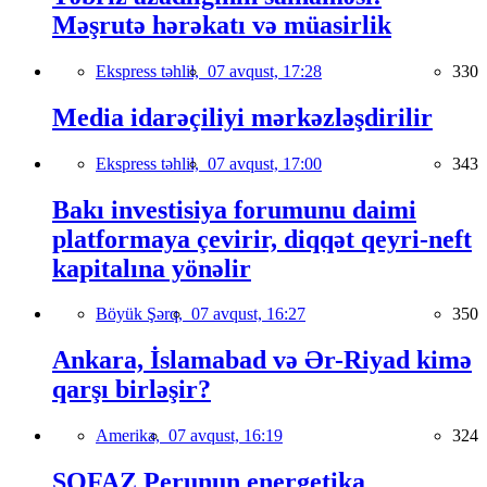
Məşrutə hərəkatı və müasirlik
Ekspress təhlil,
07 avqust, 17:28
330
Media idarəçiliyi mərkəzləşdirilir
Ekspress təhlil,
07 avqust, 17:00
343
Bakı investisiya forumunu daimi
platformaya çevirir, diqqət qeyri-neft
kapitalına yönəlir
Böyük Şərq,
07 avqust, 16:27
350
Ankara, İslamabad və Ər-Riyad kimə
qarşı birləşir?
Amerika,
07 avqust, 16:19
324
SOFAZ Perunun energetika