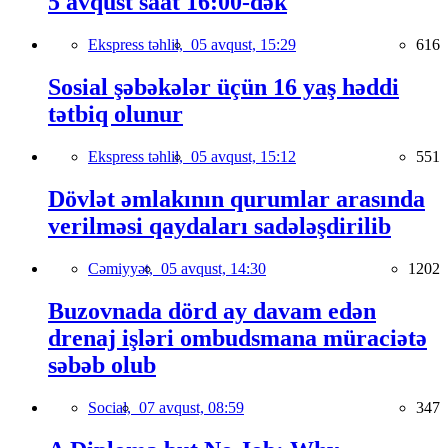
5 avqust saat 16:00-dək
Ekspress təhlil,
05 avqust, 15:29
616
Sosial şəbəkələr üçün 16 yaş həddi
tətbiq olunur
Ekspress təhlil,
05 avqust, 15:12
551
Dövlət əmlakının qurumlar arasında
verilməsi qaydaları sadələşdirilib
Cəmiyyət,
05 avqust, 14:30
1202
Buzovnada dörd ay davam edən
drenaj işləri ombudsmana müraciətə
səbəb olub
Social,
07 avqust, 08:59
347