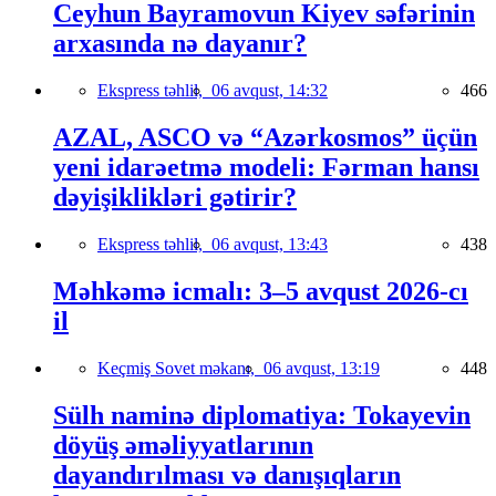
Ceyhun Bayramovun Kiyev səfərinin
arxasında nə dayanır?
Ekspress təhlil,
06 avqust, 14:32
466
AZAL, ASCO və “Azərkosmos” üçün
yeni idarəetmə modeli: Fərman hansı
dəyişiklikləri gətirir?
Ekspress təhlil,
06 avqust, 13:43
438
Məhkəmə icmalı: 3–5 avqust 2026-cı
il
Keçmiş Sovet məkanı,
06 avqust, 13:19
448
Sülh naminə diplomatiya: Tokayevin
döyüş əməliyyatlarının
dayandırılması və danışıqların