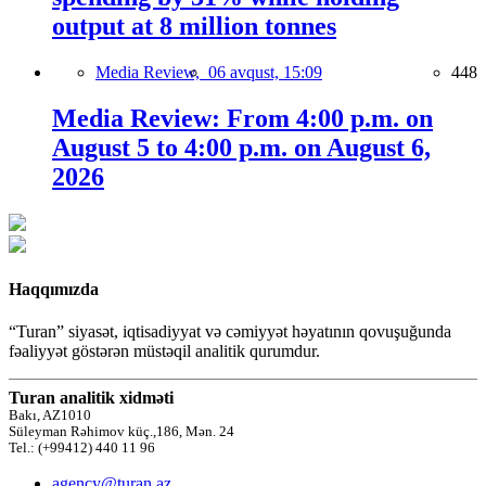
output at 8 million tonnes
Media Review,
06 avqust, 15:09
448
Media Review: From 4:00 p.m. on
August 5 to 4:00 p.m. on August 6,
2026
Haqqımızda
“Turan” siyasət, iqtisadiyyat və cəmiyyət həyatının qovuşuğunda
fəaliyyət göstərən müstəqil analitik qurumdur.
Turan analitik xidməti
Bakı, AZ1010
Süleyman Rəhimov küç.,186, Mən. 24
Tel.: (+99412) 440 11 96
agency@turan.az