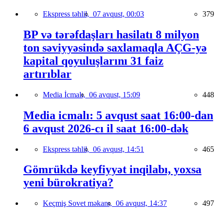
Ekspress təhlil,
07 avqust, 00:03
379
BP və tərəfdaşları hasilatı 8 milyon
ton səviyyəsində saxlamaqla AÇG-yə
kapital qoyuluşlarını 31 faiz
artırıblar
Media İcmalı,
06 avqust, 15:09
448
Media icmalı: 5 avqust saat 16:00-dan
6 avqust 2026-cı il saat 16:00-dək
Ekspress təhlil,
06 avqust, 14:51
465
Gömrükdə keyfiyyət inqilabı, yoxsa
yeni bürokratiya?
Keçmiş Sovet məkanı,
06 avqust, 14:37
497