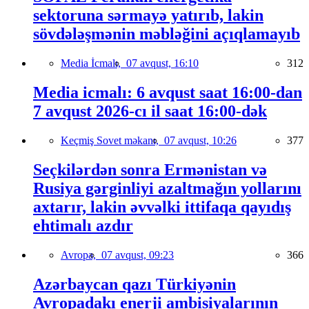
sektoruna sərmayə yatırıb, lakin
sövdələşmənin məbləğini açıqlamayıb
Media İcmalı,
07 avqust, 16:10
312
Media icmalı: 6 avqust saat 16:00-dan
7 avqust 2026-cı il saat 16:00-dək
Keçmiş Sovet məkanı,
07 avqust, 10:26
377
Seçkilərdən sonra Ermənistan və
Rusiya gərginliyi azaltmağın yollarını
axtarır, lakin əvvəlki ittifaqa qayıdış
ehtimalı azdır
Avropa,
07 avqust, 09:23
366
Azərbaycan qazı Türkiyənin
Avropadakı enerji ambisiyalarının