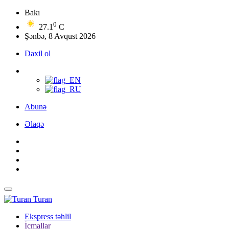
Bakı
0
27.1
C
Şənbə, 8 Avqust 2026
Daxil ol
Abunə
Əlaqə
Turan
Ekspress təhlil
İcmallar