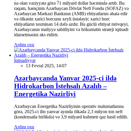
nə olan vəziyyətə görə 71 milyard dollar həcmində artıb. Bu
rəqəm, həmçinin Azərbaycan Dövlət Neft Fondu (SOFAZ) və
Azərbaycan Mərkəzi Bankının (AMB) ehtiyatlarını əhatə edir
və ölkənin xarici borcunu xeyli üstələyir; xarici borc
ehtiyatların təxminən 14 dəfə azdır. Bu güclü ehtiyat mövqeyi,
Azərbaycanın maliyyə sabitliyini və hökumətin strateji iqtisadi
idarəetməsini əks etdirir.
Ardını oxu
İqtisadiyyat
13 Fevral 2025, 14:07
Azərbaycanda Yanvar 2025-ci ildə
Hidrokarbon İstehsalı Azalıb –
Energetika Nazirliyi
Azərbaycan Energetika Nazirliyinin operativ məlumatlarına
görə, 2025-ci ilin yanvar ayında ölkədə 2,3 milyon ton neft
(kondensatla birlikdə) və 3,9 milyard kubmetr qaz hasil edilib.
Ardını oxu