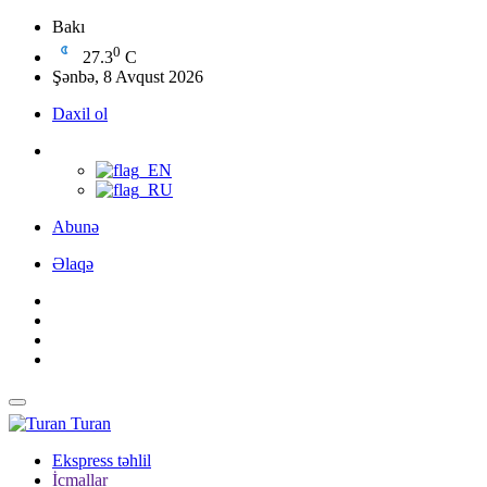
Bakı
0
27.3
C
Şənbə, 8 Avqust 2026
Daxil ol
Abunə
Əlaqə
Turan
Ekspress təhlil
İcmallar