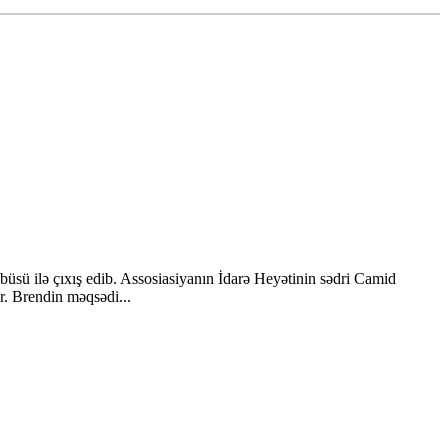
üsü ilə çıxış edib. Assosiasiyanın İdarə Heyətinin sədri Camid
r. Brendin məqsədi...