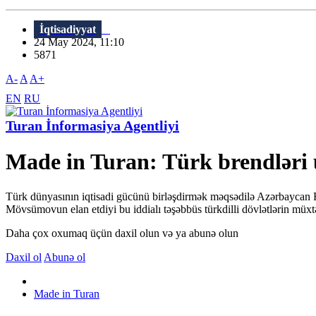
İqtisadiyyat
24 May 2024, 11:10
5871
A-
A
A+
EN
RU
Turan İnformasiya Agentliyi
Made in Turan: Türk brendləri 
Türk dünyasının iqtisadi gücünü birləşdirmək məqsədilə Azərbaycan F
Mövsümovun elan etdiyi bu iddialı təşəbbüs türkdilli dövlətlərin müxtə
Daha çox oxumaq üçün daxil olun və ya abunə olun
Daxil ol
Abunə ol
Made in Turan