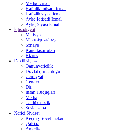
Media İcmalı
Həftəlik iqtisadi icmal
Həftəlik siyasi icmal
Aylıq İqtisadi İcmal
Aylıq Siyasi İcmal
İqtisadiyyat
Maliyyə
Makroiqtisadiyyat
Sənaye
Kənd təsərrüfatı
Biznes
Daxili siyasət
Qanunvericilik
Dövlət quruculuğu
Cəmiyyət
Gender
Din
İnsan Hüquqları
Media
Təhlükəsizlik
Sosial sahə
Xarici Siyasət
Keçmiş Sovet məkanı
Qafqaz
Amerika