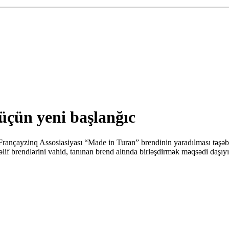
üçün yeni başlanğıc
rançayzinq Assosiasiyası “Made in Turan” brendinin yaradılması təşəbb
lif brendlərini vahid, tanınan brend altında birləşdirmək məqsədi daşıyı