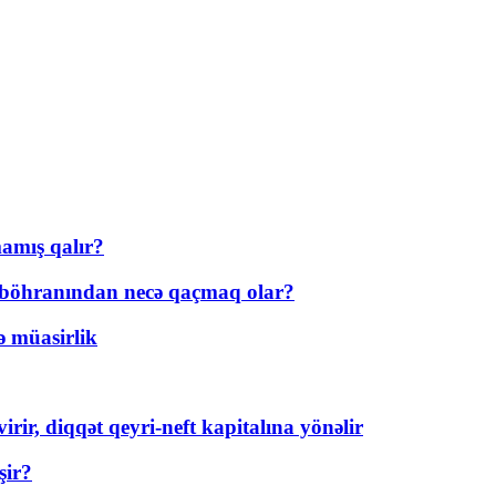
amış qalır?
t böhranından necə qaçmaq olar?
ə müasirlik
rir, diqqət qeyri-neft kapitalına yönəlir
şir?