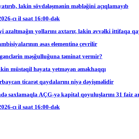
tırıb, lakin sövdələşmənin məbləğini açıqlamayıb
026-cı il saat 16:00-dək
 azaltmağın yollarını axtarır, lakin əvvəlki ittifaqa qa
bisiyalarının əsas elementinə çevrilir
 gənclərin məşğulluğuna təminat vermir?
kin müstəqil həyata yetməyən əməkhaqqı
rbaycan ticarət qaydalarını niyə dəyişməlidir
ində saxlamaqla AÇG-yə kapital qoyuluşlarını 31 faiz ar
026-cı il saat 16:00-dək