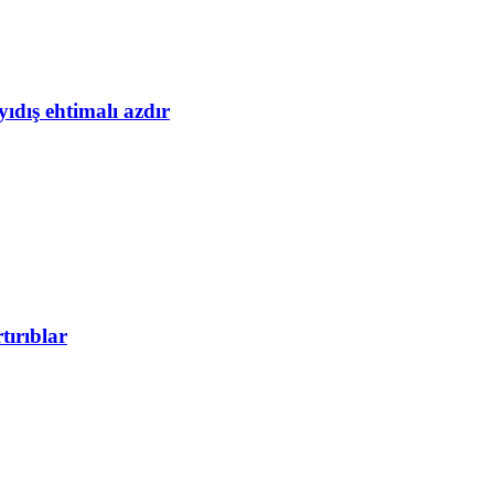
yıdış ehtimalı azdır
tırıblar