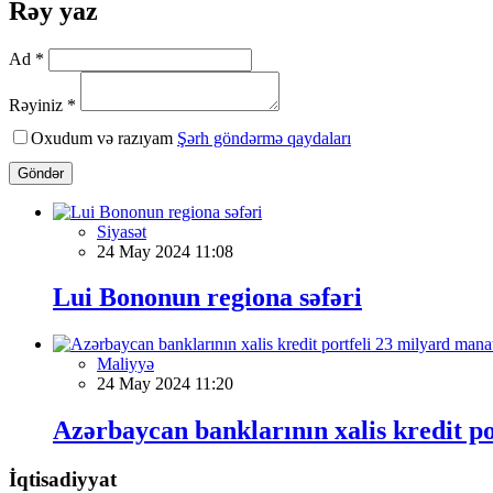
Rəy yaz
Ad *
Rəyiniz *
Oxudum və razıyam
Şərh göndərmə qaydaları
Göndər
Siyasət
24 May 2024 11:08
Lui Bononun regiona səfəri
Maliyyə
24 May 2024 11:20
Azərbaycan banklarının xalis kredit po
İqtisadiyyat