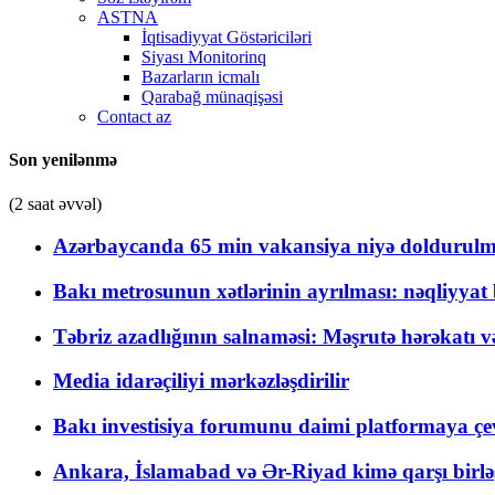
ASTNA
İqtisadiyyat Göstəriciləri
Siyası Monitorinq
Bazarların icmalı
Qarabağ münaqişəsi
Contact az
Son yenilənmə
(2 saat əvvəl)
Azərbaycanda 65 min vakansiya niyə doldurulm
Bakı metrosunun xətlərinin ayrılması: nəqliyya
Təbriz azadlığının salnaməsi: Məşrutə hərəkatı v
Media idarəçiliyi mərkəzləşdirilir
Bakı investisiya forumunu daimi platformaya çevi
Ankara, İslamabad və Ər-Riyad kimə qarşı birlə