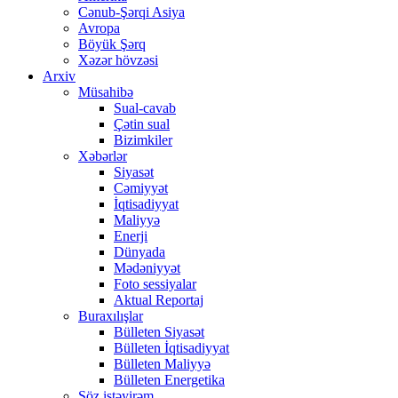
Cənub-Şərqi Asiya
Avropa
Böyük Şərq
Xəzər hövzəsi
Arxiv
Müsahibə
Sual-cavab
Çətin sual
Bizimkiler
Xəbərlər
Siyasət
Cəmiyyət
İqtisadiyyat
Maliyyə
Enerji
Dünyada
Mədəniyyət
Foto sessiyalar
Aktual Reportaj
Buraxılışlar
Bülleten Siyasət
Bülleten İqtisadiyyat
Bülleten Maliyyə
Bülleten Energetika
Söz istəyirəm