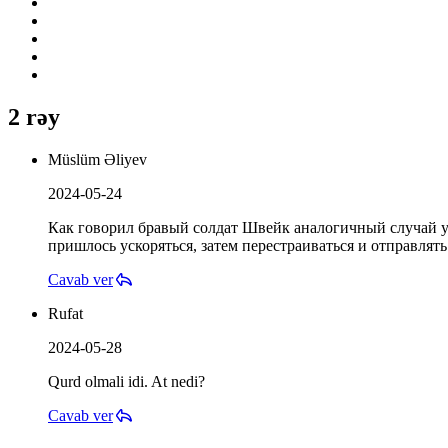
2 rəy
Müslüm Əliyev
2024-05-24
Как говорил бравый солдат Швейк аналогичный случай уж
пришлось ускоряться, затем перестраиваться и отправлять
Cavab ver
Rufat
2024-05-28
Qurd olmali idi. At nedi?
Cavab ver