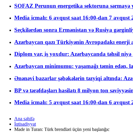
SOFAZ Perunun energetika sektoruna sərmayə ya
Media icmalı: 6 avqust saat 16:00-dan 7 avqust 2
Seçkilərdən sonra Ermənistan və Rusiya gərginliyi
Azərbaycan qazı Türkiyənin Avropadakı enerji am
Diplom var, iş yoxdur: Azərbaycanda təhsil niyə
Azərbaycan minimumu: yaşamağı təmin edən, la
Ənənəvi bazarlar şəbəkələrin təzyiqi altında: Azə
BP və tərəfdaşları hasilatı 8 milyon ton səviyyəs
Media icmalı: 5 avqust saat 16:00-dan 6 avqust 2
Ana səhifə
İqtisadiyyat
Made in Turan: Türk brendləri üçün yeni başlanğıc