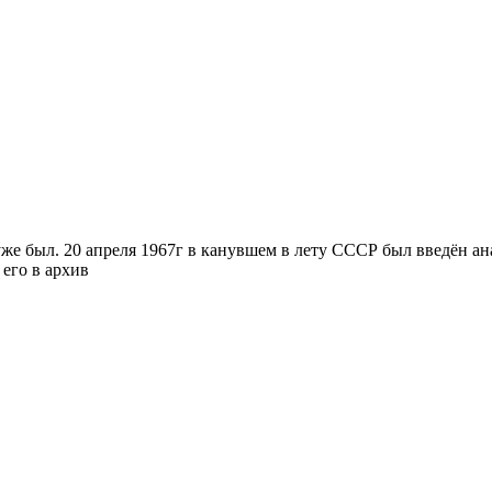
е был. 20 апреля 1967г в канувшем в лету СССР был введён ана
 его в архив