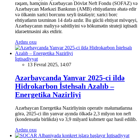
rəqəm, həmçinin Azərbaycan Dövlət Neft Fondu (SOFAZ) və
Azərbaycan Mərkəzi Bankının (AMB) ehtiyatlarını əhatə edir
və ölkənin xarici borcunu xeyli üstələyir; xarici borc
ehtiyatların təxminən 14 dəfə azdır. Bu güclü ehtiyat mövqeyi,
Azərbaycanın maliyyə sabitliyini və hökumətin strateji iqtisadi
idarəetməsini əks etdirir.
Ardını oxu
İqtisadiyyat
13 Fevral 2025, 14:07
Azərbaycanda Yanvar 2025-ci ildə
Hidrokarbon İstehsalı Azalıb –
Energetika Nazirliyi
Azərbaycan Energetika Nazirliyinin operativ məlumatlarına
görə, 2025-ci ilin yanvar ayında ölkədə 2,3 milyon ton neft
(kondensatla birlikdə) və 3,9 milyard kubmetr qaz hasil edilib.
Ardını oxu
İqtisadiyyat