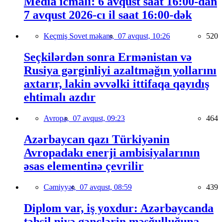
Media icmalı: 6 avqust saat 16:00-dan
7 avqust 2026-cı il saat 16:00-dək
Keçmiş Sovet məkanı,
07 avqust, 10:26
520
Seçkilərdən sonra Ermənistan və
Rusiya gərginliyi azaltmağın yollarını
axtarır, lakin əvvəlki ittifaqa qayıdış
ehtimalı azdır
Avropa,
07 avqust, 09:23
464
Azərbaycan qazı Türkiyənin
Avropadakı enerji ambisiyalarının
əsas elementinə çevrilir
Cəmiyyət,
07 avqust, 08:59
439
Diplom var, iş yoxdur: Azərbaycanda
təhsil niyə gənclərin məşğulluğuna