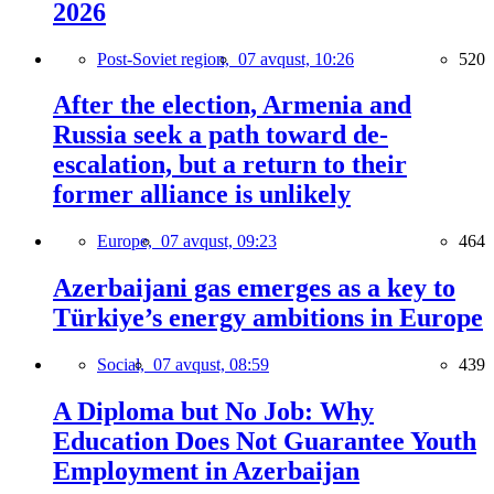
2026
Post-Soviet region,
07 avqust, 10:26
520
After the election, Armenia and
Russia seek a path toward de-
escalation, but a return to their
former alliance is unlikely
Europe,
07 avqust, 09:23
464
Azerbaijani gas emerges as a key to
Türkiye’s energy ambitions in Europe
Social,
07 avqust, 08:59
439
A Diploma but No Job: Why
Education Does Not Guarantee Youth
Employment in Azerbaijan