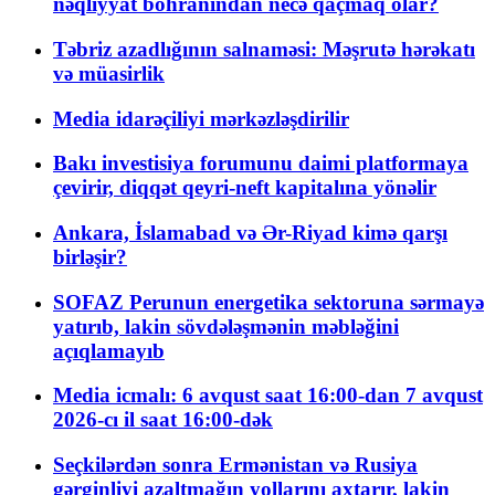
nəqliyyat böhranından necə qaçmaq olar?
Təbriz azadlığının salnaməsi: Məşrutə hərəkatı
və müasirlik
Media idarəçiliyi mərkəzləşdirilir
Bakı investisiya forumunu daimi platformaya
çevirir, diqqət qeyri-neft kapitalına yönəlir
Ankara, İslamabad və Ər-Riyad kimə qarşı
birləşir?
SOFAZ Perunun energetika sektoruna sərmayə
yatırıb, lakin sövdələşmənin məbləğini
açıqlamayıb
Media icmalı: 6 avqust saat 16:00-dan 7 avqust
2026-cı il saat 16:00-dək
Seçkilərdən sonra Ermənistan və Rusiya
gərginliyi azaltmağın yollarını axtarır, lakin