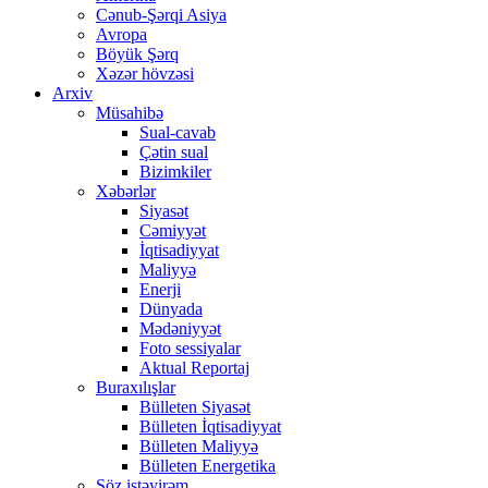
Cənub-Şərqi Asiya
Avropa
Böyük Şərq
Xəzər hövzəsi
Arxiv
Müsahibə
Sual-cavab
Çətin sual
Bizimkiler
Xəbərlər
Siyasət
Cəmiyyət
İqtisadiyyat
Maliyyə
Enerji
Dünyada
Mədəniyyət
Foto sessiyalar
Aktual Reportaj
Buraxılışlar
Bülleten Siyasət
Bülleten İqtisadiyyat
Bülleten Maliyyə
Bülleten Energetika
Söz istəyirəm