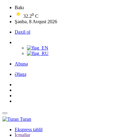
Bakı
0
32.2
C
Şənbə, 8 Avqust 2026
Daxil ol
Abunə
Əlaqə
Turan
Ekspress təhlil
İcmallar