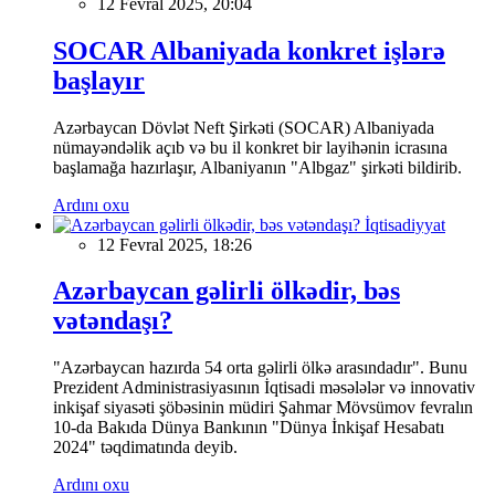
12 Fevral 2025, 20:04
SOCAR Albaniyada konkret işlərə
başlayır
Azərbaycan Dövlət Neft Şirkəti (SOCAR) Albaniyada
nümayəndəlik açıb və bu il konkret bir layihənin icrasına
başlamağa hazırlaşır, Albaniyanın "Albgaz" şirkəti bildirib.
Ardını oxu
İqtisadiyyat
12 Fevral 2025, 18:26
Azərbaycan gəlirli ölkədir, bəs
vətəndaşı?
"Azərbaycan hazırda 54 orta gəlirli ölkə arasındadır". Bunu
Prezident Administrasiyasının İqtisadi məsələlər və innovativ
inkişaf siyasəti şöbəsinin müdiri Şahmar Mövsümov fevralın
10-da Bakıda Dünya Bankının "Dünya İnkişaf Hesabatı
2024" təqdimatında deyib.
Ardını oxu