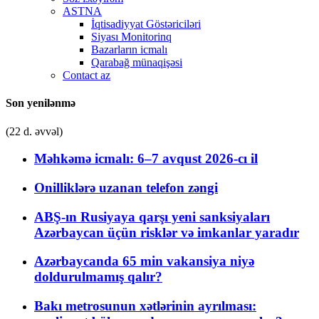
ASTNA
İqtisadiyyat Göstəriciləri
Siyası Monitorinq
Bazarların icmalı
Qarabağ münaqişəsi
Contact az
Son yenilənmə
(22 d. əvvəl)
Məhkəmə icmalı: 6–7 avqust 2026-cı il
Onilliklərə uzanan telefon zəngi
ABŞ-ın Rusiyaya qarşı yeni sanksiyaları
Azərbaycan üçün risklər və imkanlar yaradır
Azərbaycanda 65 min vakansiya niyə
doldurulmamış qalır?
Bakı metrosunun xətlərinin ayrılması: