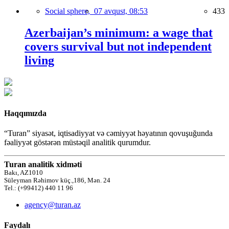
Social sphere,
07 avqust, 08:53
433
Azerbaijan’s minimum: a wage that
covers survival but not independent
living
Haqqımızda
“Turan” siyasət, iqtisadiyyat və cəmiyyət həyatının qovuşuğunda
fəaliyyət göstərən müstəqil analitik qurumdur.
Turan analitik xidməti
Bakı, AZ1010
Süleyman Rəhimov küç.,186, Mən. 24
Tel.: (+99412) 440 11 96
agency@turan.az
Faydalı