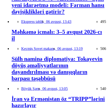
yeni idarəetmə modeli: Fərman hansı
dəyişiklikləri gətirir?
Ekspress təhlil,
06 avqust, 13:43
495
Məhkəmə icmalı: 3–5 avqust 2026-cı
il
Keçmiş Sovet məkanı,
06 avqust, 13:19
506
Sülh naminə diplomatiya: Tokayevin
döyüş əməliyyatlarının
dayandırılması və danışıqların
bərpası təşəbbüsü
Böyük Şərq,
06 avqust, 13:05
540
İran və Ermənistan öz “TRIPP”lərini
hazırlayır