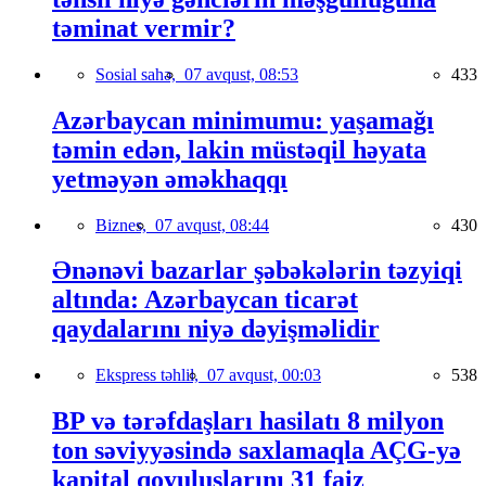
təminat vermir?
Sosial sahə,
07 avqust, 08:53
433
Azərbaycan minimumu: yaşamağı
təmin edən, lakin müstəqil həyata
yetməyən əməkhaqqı
Biznes,
07 avqust, 08:44
430
Ənənəvi bazarlar şəbəkələrin təzyiqi
altında: Azərbaycan ticarət
qaydalarını niyə dəyişməlidir
Ekspress təhlil,
07 avqust, 00:03
538
BP və tərəfdaşları hasilatı 8 milyon
ton səviyyəsində saxlamaqla AÇG-yə
kapital qoyuluşlarını 31 faiz