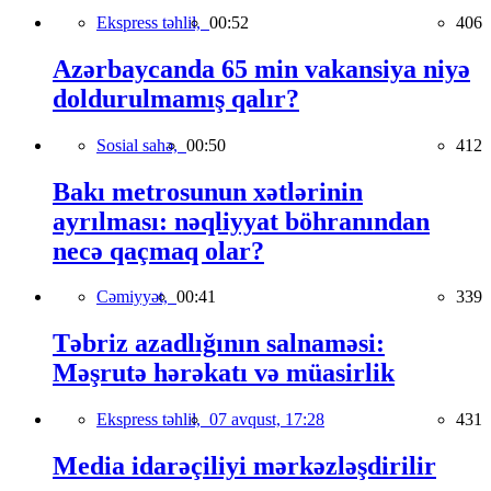
Ekspress təhlil,
00:52
406
Azərbaycanda 65 min vakansiya niyə
doldurulmamış qalır?
Sosial sahə,
00:50
412
Bakı metrosunun xətlərinin
ayrılması: nəqliyyat böhranından
necə qaçmaq olar?
Cəmiyyət,
00:41
339
Təbriz azadlığının salnaməsi:
Məşrutə hərəkatı və müasirlik
Ekspress təhlil,
07 avqust, 17:28
431
Media idarəçiliyi mərkəzləşdirilir