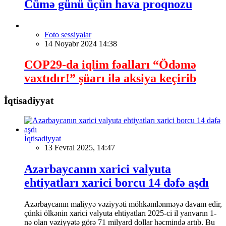
Cümə günü üçün hava proqnozu
Foto sessiyalar
14 Noyabr 2024 14:38
COP29-da iqlim fəalları “Ödəmə
vaxtıdır!” şüarı ilə aksiya keçirib
İqtisadiyyat
İqtisadiyyat
13 Fevral 2025, 14:47
Azərbaycanın xarici valyuta
ehtiyatları xarici borcu 14 dəfə aşdı
Azərbaycanın maliyyə vəziyyəti möhkəmlənməyə davam edir,
çünki ölkənin xarici valyuta ehtiyatları 2025-ci il yanvarın 1-
nə olan vəziyyətə görə 71 milyard dollar həcmində artıb. Bu