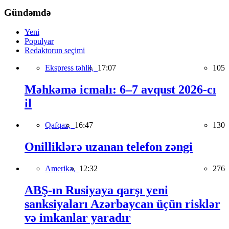
Gündəmdə
Yeni
Populyar
Redaktorun seçimi
Ekspress təhlil,
17:07
105
Məhkəmə icmalı: 6–7 avqust 2026-cı
il
Qafqaz,
16:47
130
Onilliklərə uzanan telefon zəngi
Amerika,
12:32
276
ABŞ-ın Rusiyaya qarşı yeni
sanksiyaları Azərbaycan üçün risklər
və imkanlar yaradır