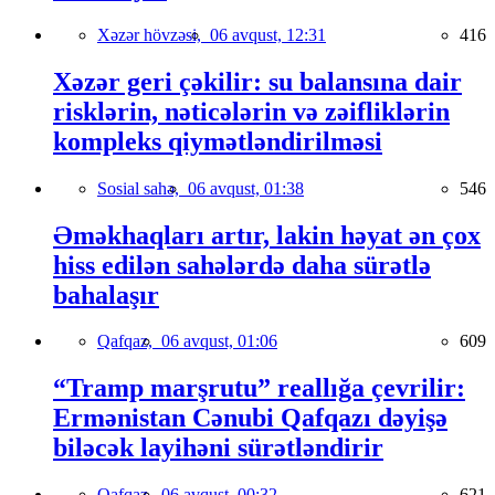
Xəzər hövzəsi,
06 avqust, 12:31
416
Xəzər geri çəkilir: su balansına dair
risklərin, nəticələrin və zəifliklərin
kompleks qiymətləndirilməsi
Sosial sahə,
06 avqust, 01:38
546
Əməkhaqları artır, lakin həyat ən çox
hiss edilən sahələrdə daha sürətlə
bahalaşır
Qafqaz,
06 avqust, 01:06
609
“Tramp marşrutu” reallığa çevrilir:
Ermənistan Cənubi Qafqazı dəyişə
biləcək layihəni sürətləndirir
Qafqaz,
06 avqust, 00:32
621