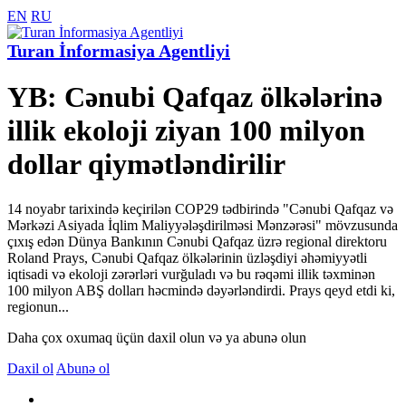
EN
RU
Turan İnformasiya Agentliyi
YB: Cənubi Qafqaz ölkələrinə
illik ekoloji ziyan 100 milyon
dollar qiymətləndirilir
14 noyabr tarixində keçirilən COP29 tədbirində "Cənubi Qafqaz və
Mərkəzi Asiyada İqlim Maliyyələşdirilməsi Mənzərəsi" mövzusunda
çıxış edən Dünya Bankının Cənubi Qafqaz üzrə regional direktoru
Roland Prays, Cənubi Qafqaz ölkələrinin üzləşdiyi əhəmiyyətli
iqtisadi və ekoloji zərərləri vurğuladı və bu rəqəmi illik təxminən
100 milyon ABŞ dolları həcmində dəyərləndirdi. Prays qeyd etdi ki,
regionun...
Daha çox oxumaq üçün daxil olun və ya abunə olun
Daxil ol
Abunə ol