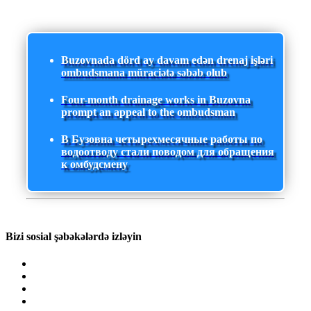
Buzovnada dörd ay davam edən drenaj işləri
ombudsmana müraciətə səbəb olub
Four-month drainage works in Buzovna
prompt an appeal to the ombudsman
В Бузовна четырехмесячные работы по
водоотводу стали поводом для обращения
к омбудсмену
Bizi sosial şəbəkələrdə izləyin