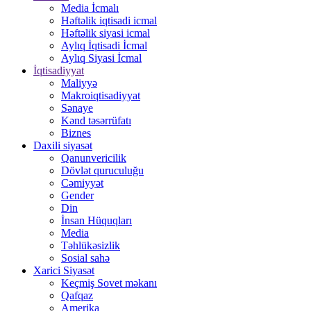
Media İcmalı
Həftəlik iqtisadi icmal
Həftəlik siyasi icmal
Aylıq İqtisadi İcmal
Aylıq Siyasi İcmal
İqtisadiyyat
Maliyyə
Makroiqtisadiyyat
Sənaye
Kənd təsərrüfatı
Biznes
Daxili siyasət
Qanunvericilik
Dövlət quruculuğu
Cəmiyyət
Gender
Din
İnsan Hüquqları
Media
Təhlükəsizlik
Sosial sahə
Xarici Siyasət
Keçmiş Sovet məkanı
Qafqaz
Amerika