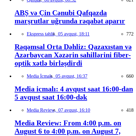
ABŞ və Çin Cənubi Qafqazda
marşrutlar uğrunda rəqabət aparır
Ekspress təhlil,
05 avqust, 18:11
772
Rəqəmsal Orta Dəhliz: Qazaxıstan və
Azərbaycan Xəzərin sahillərini fiber-
optik xətlə birləşdirdi
Media İcmalı,
05 avqust, 16:37
660
Media icmalı: 4 avqust saat 16:00-dan
5 avqust saat 16:00-dək
Media Review,
07 avqust, 16:10
418
Media Review: From 4:00 p.m. on
August 6 to 4:00 p.m. on August 7,