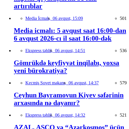
artırıblar
Media İcmalı,
06 avqust, 15:09
501
Media icmalı: 5 avqust saat 16:00-dan
6 avqust 2026-cı il saat 16:00-dək
Ekspress təhlil,
06 avqust, 14:51
536
Gömrükdə keyfiyyət inqilabı, yoxsa
yeni bürokratiya?
Keçmiş Sovet məkanı,
06 avqust, 14:37
579
Ceyhun Bayramovun Kiyev səfərinin
arxasında nə dayanır?
Ekspress təhlil,
06 avqust, 14:32
521
AZAL, ASCO və “Azərkosmos” üçün