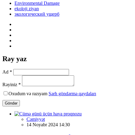
Environmental Damage
ekoloji ziyan
экологический ущерб
Rəy yaz
Ad *
Rəyiniz *
Oxudum və razıyam
Şərh göndərmə qaydaları
Göndər
Cəmiyyət
14 Noyabr 2024 14:30