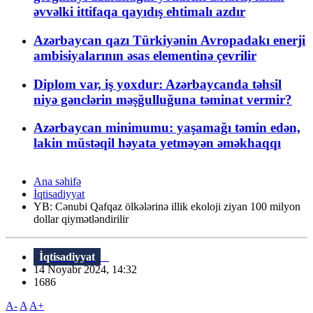
əvvəlki ittifaqa qayıdış ehtimalı azdır
Azərbaycan qazı Türkiyənin Avropadakı enerji
ambisiyalarının əsas elementinə çevrilir
Diplom var, iş yoxdur: Azərbaycanda təhsil
niyə gənclərin məşğulluğuna təminat vermir?
Azərbaycan minimumu: yaşamağı təmin edən,
lakin müstəqil həyata yetməyən əməkhaqqı
Ana səhifə
İqtisadiyyat
YB: Cənubi Qafqaz ölkələrinə illik ekoloji ziyan 100 milyon
dollar qiymətləndirilir
İqtisadiyyat
14 Noyabr 2024, 14:32
1686
A-
A
A+